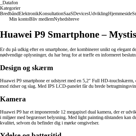
_
Datafon
Kategorier
Bredbånd
Elektronik
Konsultation
SaaS
Devices
Udvikling
Hjemmeside
S
Min konto
Bliv medlem
Nyhedsbreve
Huawei P9 Smartphone – Mystis
Er du på udkig efter en smartphone, der kombinerer unikt og elegant d
nødvendige oplysninger, du har brug for at træffe en informeret beslut
Design og skærm
Huawei P9 smartphone er udstyret med en 5,2″ Full HD-touchskærm, der
mod ridser og slag. Med IPS LCD-panelet får du brede betragtningsvin
Kamera
Huawei P9 har et imponerende 12 megapixel dual kamera, der er udvikle
i miljøer med begrænset belysning. Med light painting-tilstanden kan d
kvalitet, selvom du befinder dig i mørke omgivelser.
Ydelse og batteritid