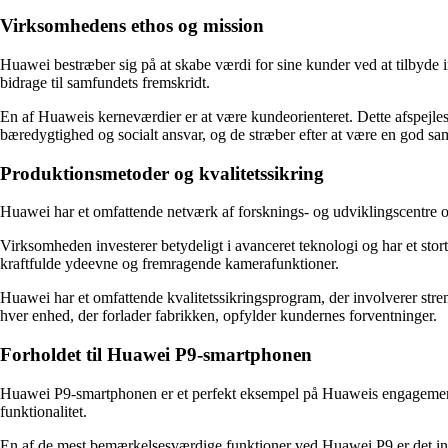
Virksomhedens ethos og mission
Huawei bestræber sig på at skabe værdi for sine kunder ved at tilbyde 
bidrage til samfundets fremskridt.
En af Huaweis kerneværdier er at være kundeorienteret. Dette afspejle
bæredygtighed og socialt ansvar, og de stræber efter at være en god sa
Produktionsmetoder og kvalitetssikring
Huawei har et omfattende netværk af forsknings- og udviklingscentre ov
Virksomheden investerer betydeligt i avanceret teknologi og har et st
kraftfulde ydeevne og fremragende kamerafunktioner.
Huawei har et omfattende kvalitetssikringsprogram, der involverer streng
hver enhed, der forlader fabrikken, opfylder kundernes forventninger.
Forholdet til Huawei P9-smartphonen
Huawei P9-smartphonen er et perfekt eksempel på Huaweis engagement i
funktionalitet.
En af de mest bemærkelsesværdige funktioner ved Huawei P9 er det in