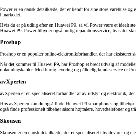
Power er en dansk detailkæde, der er kendt for sine store varehuse og et
i markedet.
Hvis du er på udkig efter en Huawei P9, så vil Power være et ideelt st
Huawei P9. Power tilbyder også hurtig reparationsservice, hvis der sk
Proshop
Proshop er en populær online-elektronikforhandler, der har eksisteret s
Når det kommer til Huawei P9, har Proshop et bredt udvalg af modeller 
opladningskabler. Med hurtig levering og pålidelig kundeservice er Pro
avXperten
avXperten er en specialiseret forhandler af av-udstyr og elektronik, de
Hos avXperten kan du også finde Huawei P9 smartphones og tilbehør. D
også finde professionelt tilbehør såsom højttalere, hovedtelefoner og tr
Skousen
Skousen er en dansk detailkæde, der er specialiseret i hvidevarer og el