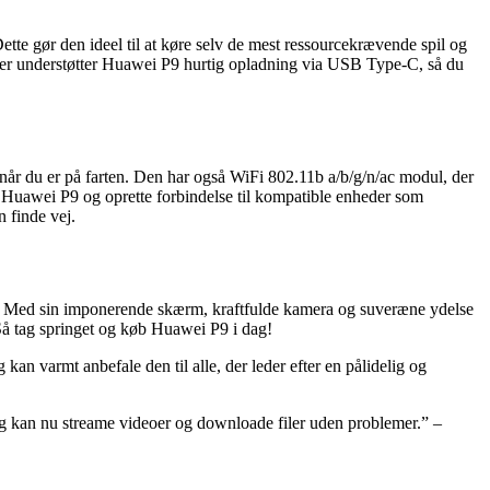
te gør den ideel til at køre selv de mest ressourcekrævende spil og
over understøtter Huawei P9 hurtig opladning via USB Type-C, så du
år du er på farten. Den har også WiFi 802.11b a/b/g/n/ac modul, der
fra Huawei P9 og oprette forbindelse til kompatible enheder som
 finde vej.
er. Med sin imponerende skærm, kraftfulde kamera og suveræne ydelse
Så tag springet og køb Huawei P9 i dag!
kan varmt anbefale den til alle, der leder efter en pålidelig og
Jeg kan nu streame videoer og downloade filer uden problemer.” –