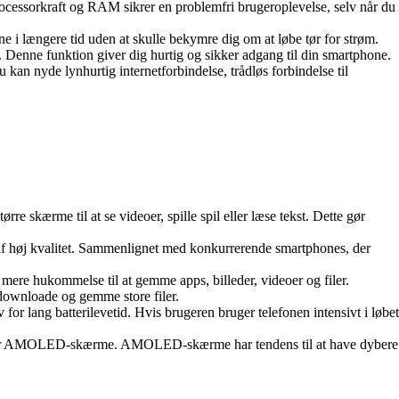
cessorkraft og RAM sikrer en problemfri brugeroplevelse, selv når du
 i længere tid uden at skulle bekymre dig om at løbe tør for strøm.
e. Denne funktion giver dig hurtig og sikker adgang til din smartphone.
n nyde lynhurtig internetforbindelse, trådløs forbindelse til
 skærme til at se videoer, spille spil eller læse tekst. Dette gør
 af høj kvalitet. Sammenlignet med konkurrerende smartphones, der
ere hukommelse til at gemme apps, billeder, videoer og filer.
ownloade og gemme store filer.
r lang batterilevetid. Hvis brugeren bruger telefonen intensivt i løbet
uger AMOLED-skærme. AMOLED-skærme har tendens til at have dybere