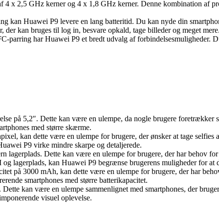
f 4 x 2,5 GHz kerner og 4 x 1,8 GHz kerner. Denne kombination af pro
ing kan Huawei P9 levere en lang batteritid. Du kan nyde din smartphone
r, der kan bruges til log in, besvare opkald, tage billeder og meget mer
parring har Huawei P9 et bredt udvalg af forbindelsesmuligheder. Du ka
 på 5,2″. Dette kan være en ulempe, da nogle brugere foretrækker større
artphones med større skærme.
xel, kan dette være en ulempe for brugere, der ønsker at tage selfies
 Huawei P9 virke mindre skarpe og detaljerede.
agerplads. Dette kan være en ulempe for brugere, der har behov for m
g lagerplads, kan Huawei P9 begrænse brugerens muligheder for at d
tet på 3000 mAh, kan dette være en ulempe for brugere, der har behov fo
rrerende smartphones med større batterikapacitet.
. Dette kan være en ulempe sammenlignet med smartphones, der br
 imponerende visuel oplevelse.