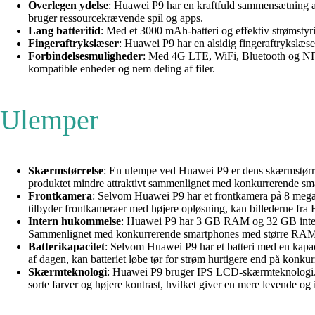
Overlegen ydelse
: Huawei P9 har en kraftfuld sammensætning a
bruger ressourcekrævende spil og apps.
Lang batteritid
: Med et 3000 mAh-batteri og effektiv strømstyr
Fingeraftrykslæser
: Huawei P9 har en alsidig fingeraftrykslæse
Forbindelsesmuligheder
: Med 4G LTE, WiFi, Bluetooth og NFC-
kompatible enheder og nem deling af filer.
Ulemper
Skærmstørrelse
: En ulempe ved Huawei P9 er dens skærmstørrelse
produktet mindre attraktivt sammenlignet med konkurrerende sm
Frontkamera
: Selvom Huawei P9 har et frontkamera på 8 megapi
tilbyder frontkameraer med højere opløsning, kan billederne fra
Intern hukommelse
: Huawei P9 har 3 GB RAM og 32 GB intern l
Sammenlignet med konkurrerende smartphones med større RAM o
Batterikapacitet
: Selvom Huawei P9 har et batteri med en kapaci
af dagen, kan batteriet løbe tør for strøm hurtigere end på konku
Skærmteknologi
: Huawei P9 bruger IPS LCD-skærmteknologi
sorte farver og højere kontrast, hvilket giver en mere levende og