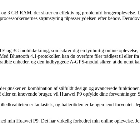
og 3 GB RAM, der sikrer en effektiv og problemfri brugeroplevelse. Det
t processorkernernes strømstyring tilpasser ydelsen efter behov. Derud
E og 3G mobildækning, som sikrer dig en lynhurtig online oplevelse, n
 Med Bluetooth 4.1-protokollen kan du overføre filer trådløst til eller 
patible enheder, og den indbyggede A-GPS-modul sikrer, at du nemt kan
 der ønsker en kombination af stilfuldt design og avancerede funktion
f eller en krævende bruger, vil Huawei P9 opfylde dine forventninger. 
kvaliteten er fantastisk, og batteritiden er længere end forventet. Jeg 
r med min Huawei P9. Det har virkelig forbedret min online oplevelse. 