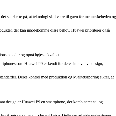
 det stærkeste på, at teknologi skal være til gavn for menneskeheden og
produkter, der kan imødekomme disse behov. Huawei prioriterer også
ionsmetoder og opnå højeste kvalitet.
smartphones som Huawei P9 er kendt for deres innovative design,
 standarder. Deres kontrol med produktion og kvalitetssporing sikrer, at
ant design er Huawei P9 en smartphone, der kombinerer stil og
den ikoniske kameraproducent Leica. Dette samarbejde understreger