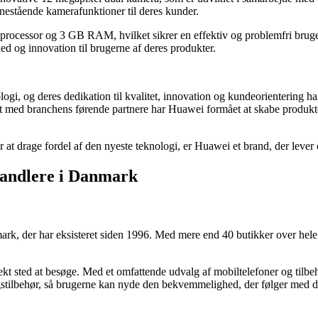
enestående kamerafunktioner til deres kunder.
processor og 3 GB RAM, hvilket sikrer en effektiv og problemfri brug
 og innovation til brugerne af deres produkter.
, og deres dedikation til kvalitet, innovation og kundeorientering har 
det med branchens førende partnere har Huawei formået at skabe produ
er at drage fordel af den nyeste teknologi, er Huawei et brand, der leve
handlere i Danmark
rk, der har eksisteret siden 1996. Med mere end 40 butikker over hele l
kt sted at besøge. Med et omfattende udvalg af mobiltelefoner og tilbeh
gstilbehør, så brugerne kan nyde den bekvemmelighed, der følger med d