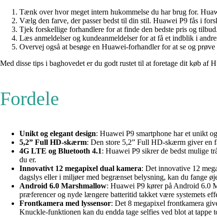
Tænk over hvor meget intern hukommelse du har brug for. Huawe
Vælg den farve, der passer bedst til din stil. Huawei P9 fås i fors
Tjek forskellige forhandlere for at finde den bedste pris og tilbud
Læs anmeldelser og kundeanmeldelser for at få et indblik i andr
Overvej også at besøge en Huawei-forhandler for at se og prøve
Med disse tips i baghovedet er du godt rustet til at foretage dit køb a
Fordele
Unikt og elegant design
: Huawei P9 smartphone har et unikt og e
5,2” Full HD-skærm
: Den store 5,2” Full HD-skærm giver en fan
4G LTE og Bluetooth 4.1
: Huawei P9 sikrer de bedst mulige t
du er.
Innovativt 12 megapixel dual kamera
: Det innovative 12 mega
dagslys eller i miljøer med begrænset belysning, kan du fange øje
Android 6.0 Marshmallow
: Huawei P9 kører på Android 6.0 Ma
præferencer og nyde længere batteritid takket være systemets eff
Frontkamera med lyssensor
: Det 8 megapixel frontkamera give
Knuckle-funktionen kan du endda tage selfies ved blot at tappe