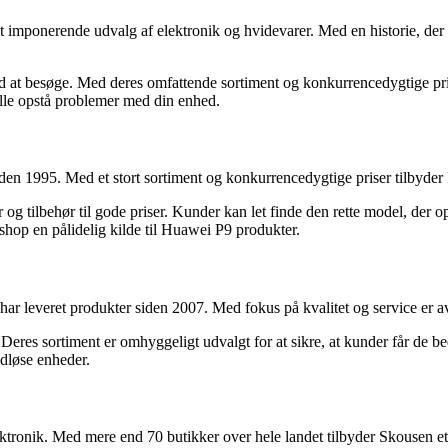
 imponerende udvalg af elektronik og hvidevarer. Med en historie, der gå
ed at besøge. Med deres omfattende sortiment og konkurrencedygtige pri
ulle opstå problemer med din enhed.
iden 1995. Med et stort sortiment og konkurrencedygtige priser tilbyder
og tilbehør til gode priser. Kunder kan let finde den rette model, der 
shop en pålidelig kilde til Huawei P9 produkter.
r har leveret produkter siden 2007. Med fokus på kvalitet og service er
eres sortiment er omhyggeligt udvalgt for at sikre, at kunder får de 
ådløse enheder.
ektronik. Med mere end 70 butikker over hele landet tilbyder Skousen et