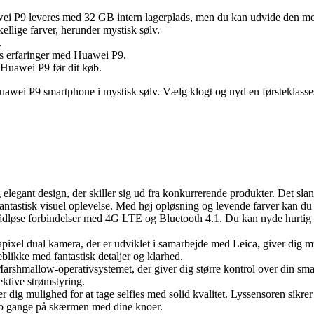
i P9 leveres med 32 GB intern lagerplads, men du kan udvide den med
kellige farver, herunder mystisk sølv.
.
es erfaringer med Huawei P9.
 Huawei P9 før dit køb.
f Huawei P9 smartphone i mystisk sølv. Vælg klogt og nyd en førsteklass
legant design, der skiller sig ud fra konkurrerende produkter. Det slank
tastisk visuel oplevelse. Med høj opløsning og levende farver kan du ny
rådløse forbindelser med 4G LTE og Bluetooth 4.1. Du kan nyde hurtig 
pixel dual kamera, der er udviklet i samarbejde med Leica, giver dig mul
blikke med fantastisk detaljer og klarhed.
rshmallow-operativsystemet, der giver dig større kontrol over din smart
ektive strømstyring.
r dig mulighed for at tage selfies med solid kvalitet. Lyssensoren sikr
 to gange på skærmen med dine knoer.