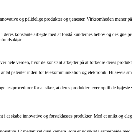
innovative og pålidelige produkter og tjenester. Virksomheden mener på
s i deres konstante arbejde med at forstå kundernes behov og designe 
mfundsaktør.
er hele verden, hvor de konstant arbejder på at forbedre deres produkt
ort antal patenter inden for telekommunikation og elektronik. Huaweis 
e testprocedurer for at sikre, at deres produkter lever op til de højeste
 at skabe innovative og førsteklasses produkter. Med et unikt og eleg
novative 12 megapixel dual kamera, som er udviklet i samarbejde med 