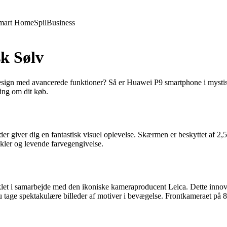
mart Home
Spil
Business
k Sølv
esign med avancerede funktioner? Så er Huawei P9 smartphone i mystisk 
ning om dit køb.
 giver dig en fantastisk visuel oplevelse. Skærmen er beskyttet af 2,
kler og levende farvegengivelse.
t i samarbejde med den ikoniske kameraproducent Leica. Dette innovativ
u tage spektakulære billeder af motiver i bevægelse. Frontkameraet på 8