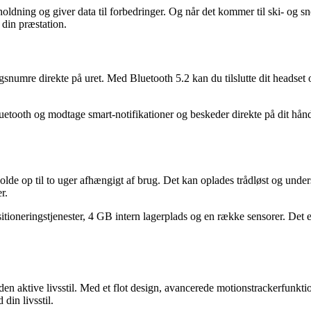
ngholdning og giver data til forbedringer. Og når det kommer til ski- o
 din præstation.
umre direkte på uret. Med Bluetooth 5.2 kan du tilslutte dit headset o
tooth og modtage smart-notifikationer og beskeder direkte på dit håndle
e op til to uger afhængigt af brug. Det kan oplades trådløst og underst
r.
oneringstjenester, 4 GB intern lagerplads og en række sensorer. Det 
en aktive livsstil. Med et flot design, avancerede motionstrackerfunkti
 din livsstil.