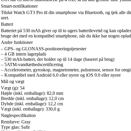
Smart-notifikationer
Tilslut Watch GT3 Pro til din smartphone via Bluetooth, og tjek alle 
uret.
Batteri
Batteriet på 530 mAh giver op til to ugers batterilevetid og kan oplade
bruge det med en kompatibel smartphone, når du ikke har nogen oplad
Andre funktioner
– GPS- og GLONASS-positioneringstjenester
– 4 GB intern lagerplads
– 530 mAh-batteri, der holder op til 14 dage (baseret på brug)
– 5ATM-vandtæthedscertificering
– Accelerometer, gyroskop, magnetometer, pulssensor, sensor for omgive
– Kompatibel med Android 6.0 eller nyere og iOS 9.0 eller nyere
Mål og vægt
Vægt (g): 54
Højde (inkl. emballage): 82,0 mm
Bredde (inkl. emballage): 12,0 cm
Dybde (inkl. emballage): 12,2 cm
Vægt (inkl. emballage): 330,0 g
Nøglespecifikation
Remfarve: Gray
Type glas: Safir