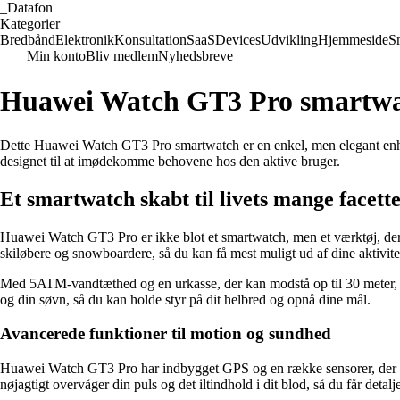
_
Datafon
Kategorier
Bredbånd
Elektronik
Konsultation
SaaS
Devices
Udvikling
Hjemmeside
S
Min konto
Bliv medlem
Nyhedsbreve
Huawei Watch GT3 Pro smartwa
Dette Huawei Watch GT3 Pro smartwatch er en enkel, men elegant enhed
designet til at imødekomme behovene hos den aktive bruger.
Et smartwatch skabt til livets mange facett
Huawei Watch GT3 Pro er ikke blot et smartwatch, men et værktøj, der k
skiløbere og snowboardere, så du kan få mest muligt ud af dine aktivite
Med 5ATM-vandtæthed og en urkasse, der kan modstå op til 30 meter, k
og din søvn, så du kan holde styr på dit helbred og opnå dine mål.
Avancerede funktioner til motion og sundhed
Huawei Watch GT3 Pro har indbygget GPS og en række sensorer, der sikr
nøjagtigt overvåger din puls og det iltindhold i dit blod, så du får det