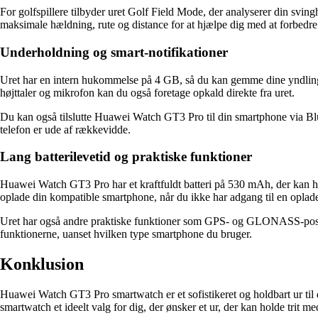
For golfspillere tilbyder uret Golf Field Mode, der analyserer din svi
maksimale hældning, rute og distance for at hjælpe dig med at forbedre
Underholdning og smart-notifikationer
Uret har en intern hukommelse på 4 GB, så du kan gemme dine yndlingsn
højttaler og mikrofon kan du også foretage opkald direkte fra uret.
Du kan også tilslutte Huawei Watch GT3 Pro til din smartphone via Blue
telefon er ude af rækkevidde.
Lang batterilevetid og praktiske funktioner
Huawei Watch GT3 Pro har et kraftfuldt batteri på 530 mAh, der kan hold
oplade din kompatible smartphone, når du ikke har adgang til en oplade
Uret har også andre praktiske funktioner som GPS- og GLONASS-positi
funktionerne, uanset hvilken type smartphone du bruger.
Konklusion
Huawei Watch GT3 Pro smartwatch er et sofistikeret og holdbart ur til d
smartwatch et ideelt valg for dig, der ønsker et ur, der kan holde trit med