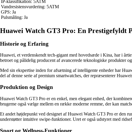
IP-klassifikation: 5ATM
Vandresistensvurdering: 5ATM
GPS: Ja
Pulsmåling: Ja
Huawei Watch GT3 Pro: En Prestigefyldt 
Historie og Erfaring
Huawei, et verdenskendt tech-gigant med hovedsæde i Kina, har i årtie
betroet og pålidelig producent af avancerede teknologiske produkter og 
Med sin ekspertise inden for afsætning af intelligente enheder har Hua
del af denne serie af premium smartwatches, der repræsenterer Huawei
Produktion og Design
Huawei Watch GT3 Pro er en enkel, men elegant enhed, der kombinerer h
brugerne også vælge mellem en række moderne remme, der kan matches 
Et andet højdepunkt ved designet af Huawei Watch GT3 Pro er den ru
understøtter intuitive swipe-funktioner. Uret er også udstyret med rids
Sport og Wellness-Funktioner