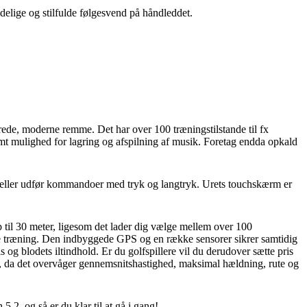
delige og stilfulde følgesvend på håndleddet.
ede, moderne remme. Det har over 100 træningstilstande til fx
mt mulighed for lagring og afspilning af musik. Foretag endda opkald
 eller udfør kommandoer med tryk og langtryk. Urets touchskærm er
p til 30 meter, ligesom det lader dig vælge mellem over 100
ktive træning. Den indbyggede GPS og en række sensorer sikrer samtidig
 og blodets iltindhold. Er du golfspillere vil du derudover sætte pris
tyr, da det overvåger gennemsnitshastighed, maksimal hældning, rute og
2, og så er du klar til at gå i gang!