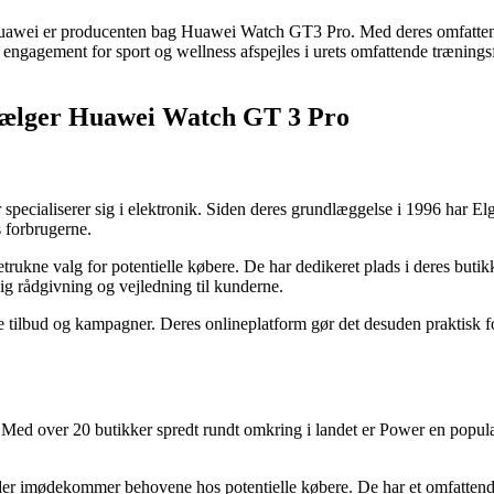
t Huawei er producenten bag Huawei Watch GT3 Pro. Med deres omfattend
s engagement for sport og wellness afspejles i urets omfattende trænin
r sælger Huawei Watch GT 3 Pro
 specialiserer sig i elektronik. Siden deres grundlæggelse i 1996 har El
s forbrugerne.
ukne valg for potentielle købere. De har dedikeret plads i deres butikke
dig rådgivning og vejledning til kunderne.
e tilbud og kampagner. Deres onlineplatform gør det desuden praktisk fo
Med over 20 butikker spredt rundt omkring i landet er Power en populær
er imødekommer behovene hos potentielle købere. De har et omfattend