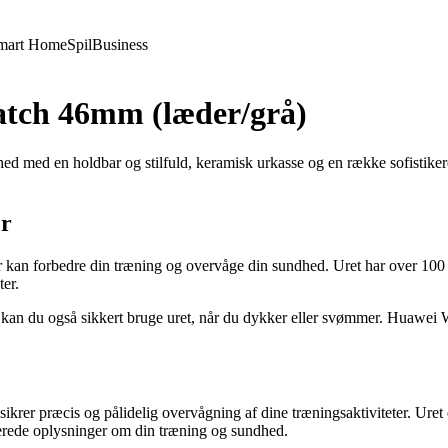
mart Home
Spil
Business
tch 46mm (læder/grå)
 med en holdbar og stilfuld, keramisk urkasse og en række sofistikere
er
an forbedre din træning og overvåge din sundhed. Uret har over 100 træn
ter.
an du også sikkert bruge uret, når du dykker eller svømmer. Huawei W
er præcis og pålidelig overvågning af dine træningsaktiviteter. Uret 
aljerede oplysninger om din træning og sundhed.