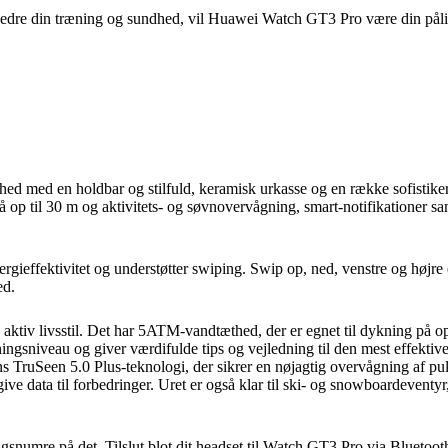
forbedre din træning og sundhed, vil Huawei Watch GT3 Pro være din påli
 med en holdbar og stilfuld, keramisk urkasse og en række sofistiker
op til 30 m og aktivitets- og søvnovervågning, smart-notifikationer sa
ieffektivitet og understøtter swiping. Swip op, ned, venstre og højre
ed.
 aktiv livsstil. Det har 5ATM-vandtæthed, der er egnet til dykning på o
træningsniveau og giver værdifulde tips og vejledning til den mest effe
s TruSeen 5.0 Plus-teknologi, der sikrer en nøjagtig overvågning af puls
 give data til forbedringer. Uret er også klar til ski- og snowboardeven
mre på det. Tilslut blot dit headset til Watch GT3 Pro via Bluetooth 5.