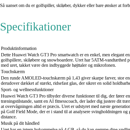
Så uanset om du er golfspiller, skiløber, dykker eller bare ønsker at 
Specifikationer
Produktinformation
Dette Huawei Watch GT3 Pro smartwatch er en enkel, men elegant enhed
golfspillere, skiløbere og snowboardere. Uret har 5ATM-vandtæthed på 
med uret, takket være den indbyggede højttaler og mikrofonen.
Touchskærm
Den runde AMOLED-touchskærm på 1,43 giver skarpe farver, stor energ
derudover dækket af stærkt, ridsefast glas, der sikrer en solid holdbarh
Sport- og wellnessfunktioner
Huawei Watch GT3 Pro tilbyder diverse funktioner til dig, der fører en
træningstilstande, samt en AI fitnesscoach, der lader dig justere dit 
at overvågningen altid er præcis. Uret er udstyret med næste generation
på Golf Field Mode, der er i stand til at analysere svingholdningen og
distance.
Musik på dit håndled
Uret har en intern hukommelse på 4 GB, så du kan gemme dine yndlingsnu