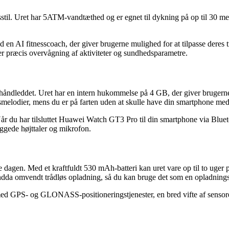
stil. Uret har 5ATM-vandtæthed og er egnet til dykning på op til 30 met
 AI fitnesscoach, der giver brugerne mulighed for at tilpasse deres tr
er præcis overvågning af aktiviteter og sundhedsparametre.
ndleddet. Uret har en intern hukommelse på 4 GB, der giver brugerne
gsmelodier, mens du er på farten uden at skulle have din smartphone med
år du har tilsluttet Huawei Watch GT3 Pro til din smartphone via Bluet
ggede højttaler og mikrofon.
 dagen. Med et kraftfuldt 530 mAh-batteri kan uret vare op til to uger
 endda omvendt trådløs opladning, så du kan bruge det som en opladning
GPS- og GLONASS-positioneringstjenester, en bred vifte af sensorer