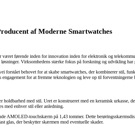
Producent af Moderne Smartwatches
r været førende inden for innovation inden for elektronik og telekomm
løsninger. Virksomhedens stærke fokus på forskning og udvikling har gjo
wei forstået behovet for at skabe smartwatches, der kombinerer stil, fu
s engagement for at fremme teknologien og leve op til forventningerne
oldbarhed med stil. Uret er konstrueret med en keramisk urkasse, der 
med enhver stil eller anledning.
nde AMOLED-touchskærm på 1,43 tommer. Dette berøringsskærmsdisplay 
efast glas, der beskytter skærmen mod eventuelle skader.