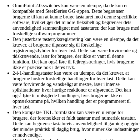
OmniPoint 2.0-switches kan være en ulempe, da de kun er
kompatible med SteelSeries GG-appen. Dette begrænser
brugerne til kun at kunne bruge tastaturet med denne specifikke
software, hvilket gør det mindre fleksibelt og begrænser dets
anvendelighed sammenlignet med tastaturer, der kan bruges med
forskellige softwareprogrammer.
Den justerbare tastetryksregistrering kan være en ulempe, da det
kræver, at brugerne tilpasser sig til forskellige
registreringsdybder for hver tast. Dette kan være forvirrende og
tidskrævende, især for brugere, der ikke er vant til denne
funktion. Det kan også føre til fejlregistreringer, hvis brugerne
ikke er præcise nok i deres tryk.
2-i-1-handlingstaster kan være en ulempe, da det kræver, at
brugerne husker forskellige handlinger for hver tast. Dette kan
være forvirrende og vanskeligt at mestre, især i intense
spilsituationer, hvor hurtige reaktioner er afgørende. Det kan
også føre til utilsigtede handlinger, hvis brugerne ikke er
opmærksomme på, hvilken handling der er programmeret til
hver tast.
Den kompakte TKL-formfaktor kan være en ulempe for
brugere, der foretrækker et fuldt tastatur med numerisk tastatur.
Dette kan begrænse tastaturets anvendelighed til gaming og gøre
det mindre praktisk til daglig brug, hvor numeriske indtastninger
er nødvendige.