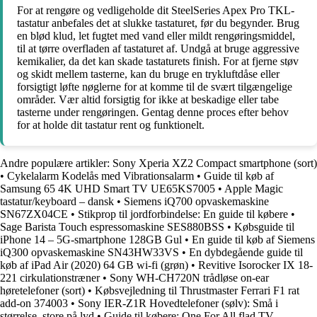
For at rengøre og vedligeholde dit SteelSeries Apex Pro TKL-
tastatur anbefales det at slukke tastaturet, før du begynder. Brug
en blød klud, let fugtet med vand eller mildt rengøringsmiddel,
til at tørre overfladen af tastaturet af. Undgå at bruge aggressive
kemikalier, da det kan skade tastaturets finish. For at fjerne støv
og skidt mellem tasterne, kan du bruge en trykluftdåse eller
forsigtigt løfte nøglerne for at komme til de svært tilgængelige
områder. Vær altid forsigtig for ikke at beskadige eller tabe
tasterne under rengøringen. Gentag denne proces efter behov
for at holde dit tastatur rent og funktionelt.
Andre populære artikler:
Sony Xperia XZ2 Compact smartphone (sort)
•
Cykelalarm Kodelås med Vibrationsalarm
•
Guide til køb af
Samsung 65 4K UHD Smart TV UE65KS7005
•
Apple Magic
tastatur/keyboard – dansk
•
Siemens iQ700 opvaskemaskine
SN67ZX04CE
•
Stikprop til jordforbindelse: En guide til købere
•
Sage Barista Touch espressomaskine SES880BSS
•
Købsguide til
iPhone 14 – 5G-smartphone 128GB Gul
•
En guide til køb af Siemens
iQ300 opvaskemaskine SN43HW33VS
•
En dybdegående guide til
køb af iPad Air (2020) 64 GB wi-fi (grøn)
•
Revitive Isorocker IX 18-
221 cirkulationstræner
•
Sony WH-CH720N trådløse on-ear
høretelefoner (sort)
•
Købsvejledning til Thrustmaster Ferrari F1 rat
add-on 374003
•
Sony IER-Z1R Hovedtelefoner (sølv): Små i
størrelse, store på lyd
•
Guide til købere: One For All flad TV-