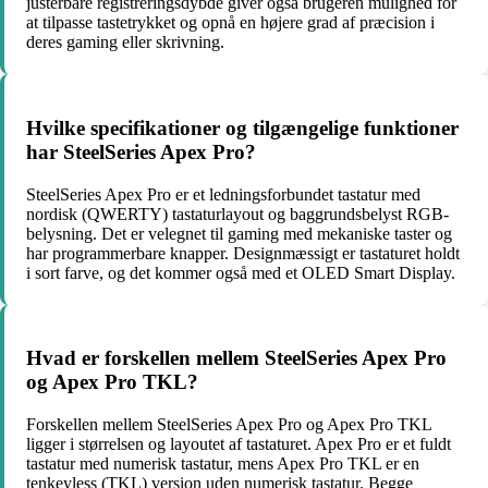
justerbare registreringsdybde giver også brugeren mulighed for
at tilpasse tastetrykket og opnå en højere grad af præcision i
deres gaming eller skrivning.
Hvilke specifikationer og tilgængelige funktioner
har SteelSeries Apex Pro?
SteelSeries Apex Pro er et ledningsforbundet tastatur med
nordisk (QWERTY) tastaturlayout og baggrundsbelyst RGB-
belysning. Det er velegnet til gaming med mekaniske taster og
har programmerbare knapper. Designmæssigt er tastaturet holdt
i sort farve, og det kommer også med et OLED Smart Display.
Hvad er forskellen mellem SteelSeries Apex Pro
og Apex Pro TKL?
Forskellen mellem SteelSeries Apex Pro og Apex Pro TKL
ligger i størrelsen og layoutet af tastaturet. Apex Pro er et fuldt
tastatur med numerisk tastatur, mens Apex Pro TKL er en
tenkeyless (TKL) version uden numerisk tastatur. Begge