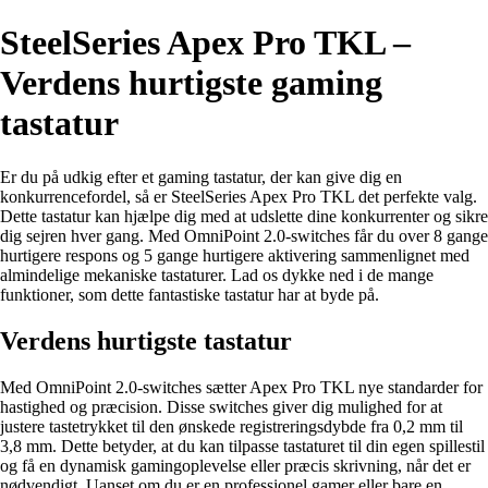
SteelSeries Apex Pro TKL –
Verdens hurtigste gaming
tastatur
Er du på udkig efter et gaming tastatur, der kan give dig en
konkurrencefordel, så er SteelSeries Apex Pro TKL det perfekte valg.
Dette tastatur kan hjælpe dig med at udslette dine konkurrenter og sikre
dig sejren hver gang. Med OmniPoint 2.0-switches får du over 8 gange
hurtigere respons og 5 gange hurtigere aktivering sammenlignet med
almindelige mekaniske tastaturer. Lad os dykke ned i de mange
funktioner, som dette fantastiske tastatur har at byde på.
Verdens hurtigste tastatur
Med OmniPoint 2.0-switches sætter Apex Pro TKL nye standarder for
hastighed og præcision. Disse switches giver dig mulighed for at
justere tastetrykket til den ønskede registreringsdybde fra 0,2 mm til
3,8 mm. Dette betyder, at du kan tilpasse tastaturet til din egen spillestil
og få en dynamisk gamingoplevelse eller præcis skrivning, når det er
nødvendigt. Uanset om du er en professionel gamer eller bare en