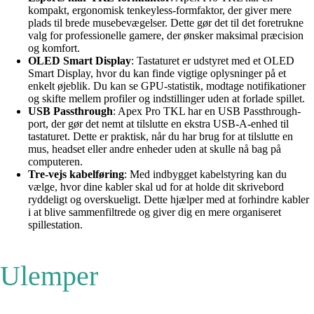
kompakt, ergonomisk tenkeyless-formfaktor, der giver mere
plads til brede musebevægelser. Dette gør det til det foretrukne
valg for professionelle gamere, der ønsker maksimal præcision
og komfort.
OLED Smart Display
: Tastaturet er udstyret med et OLED
Smart Display, hvor du kan finde vigtige oplysninger på et
enkelt øjeblik. Du kan se GPU-statistik, modtage notifikationer
og skifte mellem profiler og indstillinger uden at forlade spillet.
USB Passthrough
: Apex Pro TKL har en USB Passthrough-
port, der gør det nemt at tilslutte en ekstra USB-A-enhed til
tastaturet. Dette er praktisk, når du har brug for at tilslutte en
mus, headset eller andre enheder uden at skulle nå bag på
computeren.
Tre-vejs kabelføring
: Med indbygget kabelstyring kan du
vælge, hvor dine kabler skal ud for at holde dit skrivebord
ryddeligt og overskueligt. Dette hjælper med at forhindre kabler
i at blive sammenfiltrede og giver dig en mere organiseret
spillestation.
Ulemper