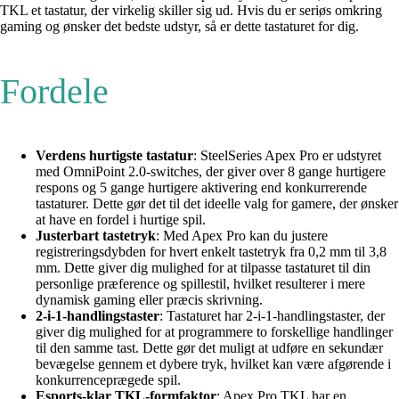
TKL et tastatur, der virkelig skiller sig ud. Hvis du er seriøs omkring
gaming og ønsker det bedste udstyr, så er dette tastaturet for dig.
Fordele
Verdens hurtigste tastatur
: SteelSeries Apex Pro er udstyret
med OmniPoint 2.0-switches, der giver over 8 gange hurtigere
respons og 5 gange hurtigere aktivering end konkurrerende
tastaturer. Dette gør det til det ideelle valg for gamere, der ønsker
at have en fordel i hurtige spil.
Justerbart tastetryk
: Med Apex Pro kan du justere
registreringsdybden for hvert enkelt tastetryk fra 0,2 mm til 3,8
mm. Dette giver dig mulighed for at tilpasse tastaturet til din
personlige præference og spillestil, hvilket resulterer i mere
dynamisk gaming eller præcis skrivning.
2-i-1-handlingstaster
: Tastaturet har 2-i-1-handlingstaster, der
giver dig mulighed for at programmere to forskellige handlinger
til den samme tast. Dette gør det muligt at udføre en sekundær
bevægelse gennem et dybere tryk, hvilket kan være afgørende i
konkurrenceprægede spil.
Esports-klar TKL-formfaktor
: Apex Pro TKL har en