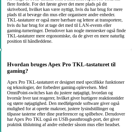
flere fordele. For det første giver det mere plads på dit
skrivebord, hvilket kan være nyttigt, hvis du har brug for mere
plads til at bevæge din mus eller organisere andre enheder.
TKL-tastaturer er også mere bærbare og lettere at transportere,
hvis du har brug for at tage det med til LAN-events eller
gaming-turneringer. Derudover kan nogle mennesker også finde
TKL-tastaturer mere ergonomiske, da de giver en mere naturlig
position til håndleddene.
Hvordan bruges Apex Pro TKL-tastaturet til
gaming?
Apex Pro TKL-tastaturet er designet med specifikke funktioner
og teknologier, der forbedrer gaming-oplevelsen. Med
OmniPoint-switches kan du justere nøjagtigt, hvordan og
hvornår hver tast reagerer, hvilket giver hurtigere reaktionstider
og større nøjagtighed. Den medfølgende software giver også
mulighed for at oprette makroer, justere lysindstillinger og
tilpasse tasterne efter dine præferencer og spilbehov. Derudover
har Apex Pro TKL også en USB-passthrough-port, der giver
praktisk tilslutning af andre enheder såsom mus eller headset.