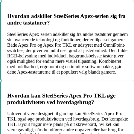
Hvordan adskiller SteelSeries Apex-serien sig fra
andre tastaturer?
SteelSeries Apex-serien adskiller sig fra andre tastaturer gennem
sin avancerede teknologi og funktioner, der er tilpasset gamere.
Både Apex Pro og Apex Pro TKL er udstyret med OmniPoint-
switches, der giver en hidtil uset grad af justerbarhed. Den fulde
RGB-belysning med individuelt baggrundsbelyste taster giver
også mulighed for endnu mere visuel tilpasning. Kombineret
med holdbarhed, ergonomi og en intuitiv softwarepakke, gør
dette Apex-tastaturerne til et populært valg blandt gamere.
Hvordan kan SteelSeries Apex Pro TKL øge
produktiviteten ved hverdagsbrug?
Udover at være designet til gaming kan SteelSeries Apex Pro
TKL også øge produktiviteten ved hverdagsbrug. Det kompakte
TKL-layout frigør mere plads på dit skrivebord, hvilket kan
være gavnligt, når du udfører andre opgaver eller har brug for