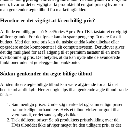
ned i, hvorfor det er vigtigt at få produktet til en god pris og hvordan
man genkender ægte tilbud fra marketingfælder.
Hvorfor er det vigtigt at få en billig pris?
At finde en billig pris på SteelSeries Apex Pro TKL tastaturet er vigtigt
af flere grunde. For det første kan du spare penge og få mere for dit
budget. Med den rette pris kan du måske endda købe tilbehør eller
opgradere andre komponenter i dit computersystem. Derudover giver
det dig mulighed for at få adgang til et premium tastatur til en mere
overkommelig pris. Det betyder, at du kan nyde alle de avancerede
funktioner uden at ødelægge din bankkonto.
Sådan genkender du ægte billige tilbud
At identificere ægte billige tilbud kan være afgørende for at få det
bedste ud af dit køb. Her er nogle tips til at genkende ægte tilbud fra de
falske:
Sammenlign priser: Undersøg markedet og sammenlign priser
fra forskellige forhandlere. Hvis et tilbud virker for godt til at
være sandt, er det sandsynligvis ikke.
Tjek tidligere priser: Se på produktets prisudvikling over tid.
Hvis tilbuddet ikke afviger meget fra den tidligere pris, er det