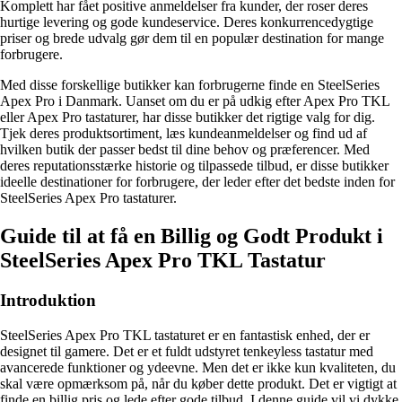
Komplett har fået positive anmeldelser fra kunder, der roser deres
hurtige levering og gode kundeservice. Deres konkurrencedygtige
priser og brede udvalg gør dem til en populær destination for mange
forbrugere.
Med disse forskellige butikker kan forbrugerne finde en SteelSeries
Apex Pro i Danmark. Uanset om du er på udkig efter Apex Pro TKL
eller Apex Pro tastaturer, har disse butikker det rigtige valg for dig.
Tjek deres produktsortiment, læs kundeanmeldelser og find ud af
hvilken butik der passer bedst til dine behov og præferencer. Med
deres reputationsstærke historie og tilpassede tilbud, er disse butikker
ideelle destinationer for forbrugere, der leder efter det bedste inden for
SteelSeries Apex Pro tastaturer.
Guide til at få en Billig og Godt Produkt i
SteelSeries Apex Pro TKL Tastatur
Introduktion
SteelSeries Apex Pro TKL tastaturet er en fantastisk enhed, der er
designet til gamere. Det er et fuldt udstyret tenkeyless tastatur med
avancerede funktioner og ydeevne. Men det er ikke kun kvaliteten, du
skal være opmærksom på, når du køber dette produkt. Det er vigtigt at
finde en billig pris og lede efter gode tilbud. I denne guide vil vi dykke