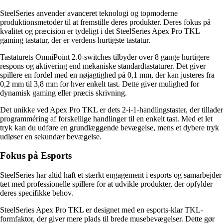
SteelSeries anvender avanceret teknologi og topmoderne
produktionsmetoder til at fremstille deres produkter. Deres fokus på
kvalitet og præcision er tydeligt i det SteelSeries Apex Pro TKL
gaming tastatur, der er verdens hurtigste tastatur.
Tastaturets OmniPoint 2.0-switches tilbyder over 8 gange hurtigere
respons og aktivering end mekaniske standardtastaturer. Det giver
spillere en fordel med en nøjagtighed på 0,1 mm, der kan justeres fra
0,2 mm til 3,8 mm for hver enkelt tast. Dette giver mulighed for
dynamisk gaming eller præcis skrivning.
Det unikke ved Apex Pro TKL er dets 2-i-1-handlingstaster, der tillader
programméring af forskellige handlinger til en enkelt tast. Med et let
tryk kan du udføre en grundlæggende bevægelse, mens et dybere tryk
udløser en sekundær bevægelse.
Fokus på Esports
SteelSeries har altid haft et stærkt engagement i esports og samarbejder
tæt med professionelle spillere for at udvikle produkter, der opfylder
deres specifikke behov.
SteelSeries Apex Pro TKL er designet med en esports-klar TKL-
formfaktor, der giver mere plads til brede musebevægelser. Dette gør