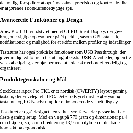
det muligt for spillere at opnå maksimal præcision og kontrol, hvilket
er afgørende i konkurrencedygtige spil.
Avancerede Funktioner og Design
Apex Pro TKL er udstyret med et OLED Smart Display, der giver
brugerne vigtige oplysninger på ét øjeblik, såsom GPU-statistik,
notifikationer og mulighed for at skifte mellem profiler og indstillinger.
Tastaturet har også praktiske funktioner som USB Passthrough, der
giver mulighed for nem tilslutning af ekstra USB-A-enheder, og en tre-
vejs kabelføring, der hjælper med at holde skrivebordet ryddeligt og
organiseret.
Produktegenskaber og Mål
SteelSeries Apex Pro TKL er et nordisk (QWERTY) layout gaming
tastatur, der er velegnet til PC. Det er udstyret med bagbelysning i
tastaturet og RGB-belysning for et imponerende visuelt display.
Tastaturet er også designet i en stilren sort farve, der passer ind i de
fleste gaming-setup. Med en vægt på 770 gram og dimensioner på 4
cm i højden, 35,5 cm i bredden og 13,9 cm i dybden er det både
kompakt og ergonomisk.