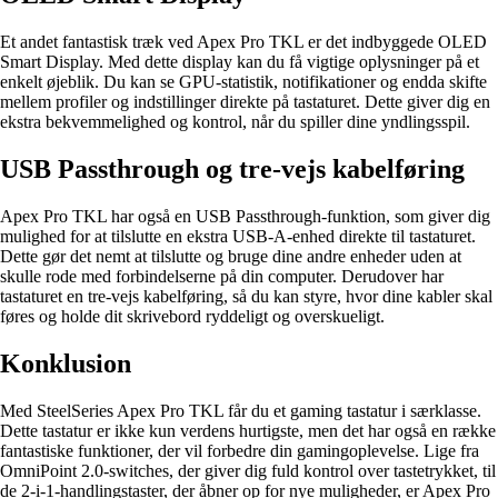
Et andet fantastisk træk ved Apex Pro TKL er det indbyggede OLED
Smart Display. Med dette display kan du få vigtige oplysninger på et
enkelt øjeblik. Du kan se GPU-statistik, notifikationer og endda skifte
mellem profiler og indstillinger direkte på tastaturet. Dette giver dig en
ekstra bekvemmelighed og kontrol, når du spiller dine yndlingsspil.
USB Passthrough og tre-vejs kabelføring
Apex Pro TKL har også en USB Passthrough-funktion, som giver dig
mulighed for at tilslutte en ekstra USB-A-enhed direkte til tastaturet.
Dette gør det nemt at tilslutte og bruge dine andre enheder uden at
skulle rode med forbindelserne på din computer. Derudover har
tastaturet en tre-vejs kabelføring, så du kan styre, hvor dine kabler skal
føres og holde dit skrivebord ryddeligt og overskueligt.
Konklusion
Med SteelSeries Apex Pro TKL får du et gaming tastatur i særklasse.
Dette tastatur er ikke kun verdens hurtigste, men det har også en række
fantastiske funktioner, der vil forbedre din gamingoplevelse. Lige fra
OmniPoint 2.0-switches, der giver dig fuld kontrol over tastetrykket, til
de 2-i-1-handlingstaster, der åbner op for nye muligheder, er Apex Pro