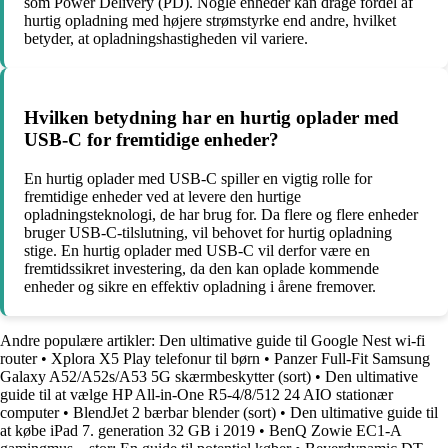
som Power Delivery (PD). Nogle enheder kan drage fordel af
hurtig opladning med højere strømstyrke end andre, hvilket
betyder, at opladningshastigheden vil variere.
Hvilken betydning har en hurtig oplader med
USB-C for fremtidige enheder?
En hurtig oplader med USB-C spiller en vigtig rolle for
fremtidige enheder ved at levere den hurtige
opladningsteknologi, de har brug for. Da flere og flere enheder
bruger USB-C-tilslutning, vil behovet for hurtig opladning
stige. En hurtig oplader med USB-C vil derfor være en
fremtidssikret investering, da den kan oplade kommende
enheder og sikre en effektiv opladning i årene fremover.
Andre populære artikler:
Den ultimative guide til Google Nest wi-fi
router
•
Xplora X5 Play telefonur til børn
•
Panzer Full-Fit Samsung
Galaxy A52/A52s/A53 5G skærmbeskytter (sort)
•
Den ultimative
guide til at vælge HP All-in-One R5-4/8/512 24 AIO stationær
computer
•
BlendJet 2 bærbar blender (sort)
•
Den ultimative guide til
at købe iPad 7. generation 32 GB i 2019
•
BenQ Zowie EC1-A