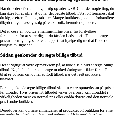
Når du leder efter en billig hurtig oplader USB-C, er der nogle ting, du
kan gøre for at sikre, at du får det bedste tilbud. Først og fremmest skal
du kigge efter tilbud og rabatter. Mange butikker og online forhandlere
tilbyder regelmæssigt salg på elektronik, herunder opladere.
Det er også en god idé at sammenligne priser fra forskellige
forhandlere for at sikre dig, at du får den bedste pris. Du kan bruge
prissammenligningssider eller apps til at hjælpe dig med at finde de
billigste muligheder.
Sådan genkender du ægte billige tilbud
Det er vigtigt at være opmærksom på, at ikke alle tilbud er ægte billige
tilbud. Nogle butikker kan bruge markedsføringsteknikker for at få det
til at se ud som om du får et godt tilbud, når det reelt set ikke er
tilfældet.
For at genkende ægte billige tilbud skal du være opmærksom på prisen
før tilbudet. Hvis prisen før tilbudet virker overprist, kan tilbuddet i
virkeligheden være en normal pris eller endda dyrere end den normale
pris i andre butikker.
Derudover kan du læse anmeldelser af produktet og butikken for at se,
om andre kunder har haft en god oplevelse. Hvis produktet har gode