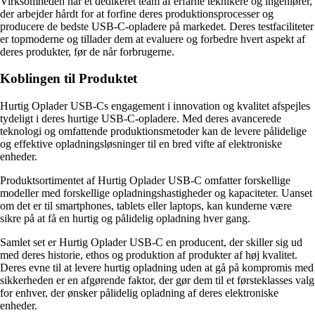
Virksomheden har et dedikeret team af erfarne teknikere og ingeniører,
der arbejder hårdt for at forfine deres produktionsprocesser og
producere de bedste USB-C-opladere på markedet. Deres testfaciliteter
er topmoderne og tillader dem at evaluere og forbedre hvert aspekt af
deres produkter, før de når forbrugerne.
Koblingen til Produktet
Hurtig Oplader USB-Cs engagement i innovation og kvalitet afspejles
tydeligt i deres hurtige USB-C-opladere. Med deres avancerede
teknologi og omfattende produktionsmetoder kan de levere pålidelige
og effektive opladningsløsninger til en bred vifte af elektroniske
enheder.
Produktsortimentet af Hurtig Oplader USB-C omfatter forskellige
modeller med forskellige opladningshastigheder og kapaciteter. Uanset
om det er til smartphones, tablets eller laptops, kan kunderne være
sikre på at få en hurtig og pålidelig opladning hver gang.
Samlet set er Hurtig Oplader USB-C en producent, der skiller sig ud
med deres historie, ethos og produktion af produkter af høj kvalitet.
Deres evne til at levere hurtig opladning uden at gå på kompromis med
sikkerheden er en afgørende faktor, der gør dem til et førsteklasses valg
for enhver, der ønsker pålidelig opladning af deres elektroniske
enheder.