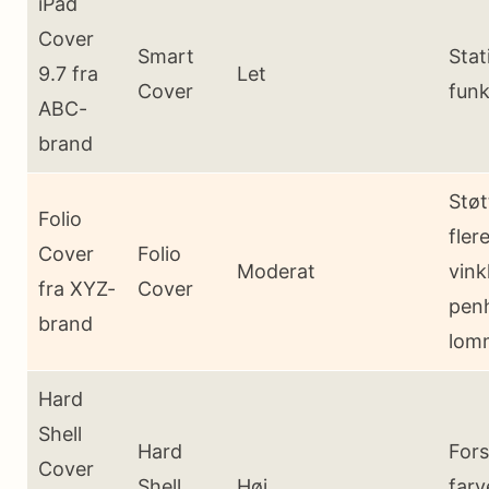
iPad
Cover
Smart
Stat
9.7 fra
Let
Cover
funk
ABC-
brand
Støt
Folio
fler
Cover
Folio
Moderat
vink
fra XYZ-
Cover
penh
brand
lom
Hard
Shell
Hard
Fors
Cover
Shell
Høj
farv