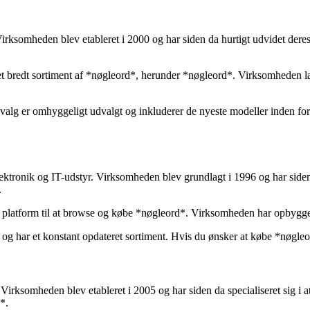
irksomheden blev etableret i 2000 og har siden da hurtigt udvidet dere
r et bredt sortiment af *nøgleord*, herunder *nøgleord*. Virksomheden l
valg er omhyggeligt udvalgt og inkluderer de nyeste modeller inden fo
lektronik og IT-udstyr. Virksomheden blev grundlagt i 1996 og har siden 
.
lig platform til at browse og købe *nøgleord*. Virksomheden har opbyg
t og har et konstant opdateret sortiment. Hvis du ønsker at købe *nøgleo
Virksomheden blev etableret i 2005 og har siden da specialiseret sig i a
*.