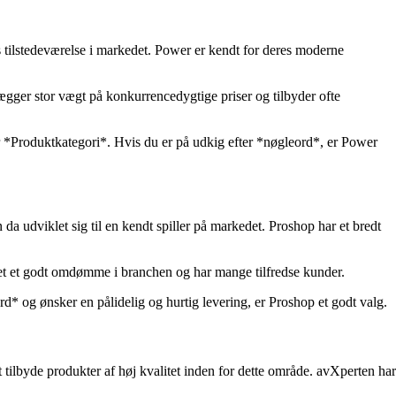
s tilstedeværelse i markedet. Power er kendt for deres moderne
ægger stor vægt på konkurrencedygtige priser og tilbyder ofte
r *Produktkategori*. Hvis du er på udkig efter *nøgleord*, er Power
da udviklet sig til en kendt spiller på markedet. Proshop har et bredt
get et godt omdømme i branchen og har mange tilfredse kunder.
rd* og ønsker en pålidelig og hurtig levering, er Proshop et godt valg.
t tilbyde produkter af høj kvalitet inden for dette område. avXperten har