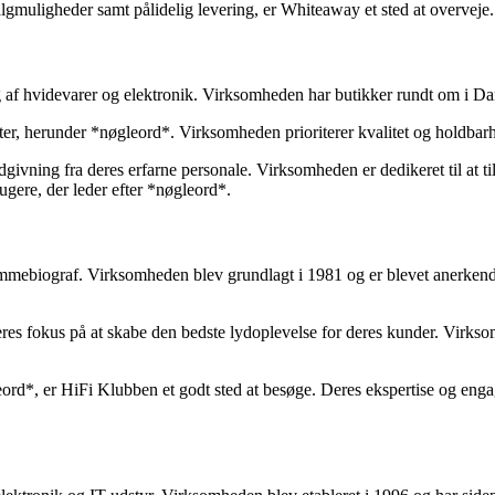
lgmuligheder samt pålidelig levering, er Whiteaway et sted at overveje.
lg af hvidevarer og elektronik. Virksomheden har butikker rundt om i D
ter, herunder *nøgleord*. Virksomheden prioriterer kvalitet og holdbarh
ivning fra deres erfarne personale. Virksomheden er dedikeret til at t
rugere, der leder efter *nøgleord*.
mmebiograf. Virksomheden blev grundlagt i 1981 og er blevet anerkendt 
res fokus på at skabe den bedste lydoplevelse for deres kunder. Virksom
eord*, er HiFi Klubben et godt sted at besøge. Deres ekspertise og enga