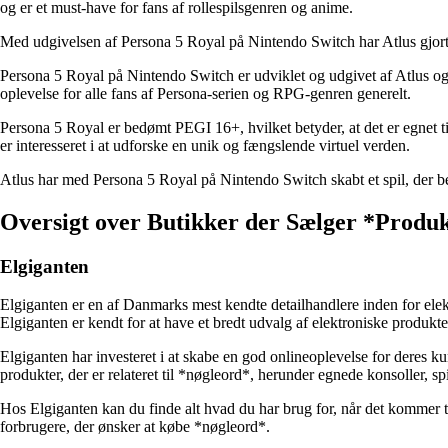
og er et must-have for fans af rollespilsgenren og anime.
Med udgivelsen af Persona 5 Royal på Nintendo Switch har Atlus gjort 
Persona 5 Royal på Nintendo Switch er udviklet og udgivet af Atlus og p
oplevelse for alle fans af Persona-serien og RPG-genren generelt.
Persona 5 Royal er bedømt PEGI 16+, hvilket betyder, at det er egnet ti
er interesseret i at udforske en unik og fængslende virtuel verden.
Atlus har med Persona 5 Royal på Nintendo Switch skabt et spil, der bevis
Oversigt over Butikker der Sælger *Produ
Elgiganten
Elgiganten er en af Danmarks mest kendte detailhandlere inden for ele
Elgiganten er kendt for at have et bredt udvalg af elektroniske produkte
Elgiganten har investeret i at skabe en god onlineoplevelse for deres k
produkter, der er relateret til *nøgleord*, herunder egnede konsoller, spi
Hos Elgiganten kan du finde alt hvad du har brug for, når det kommer ti
forbrugere, der ønsker at købe *nøgleord*.