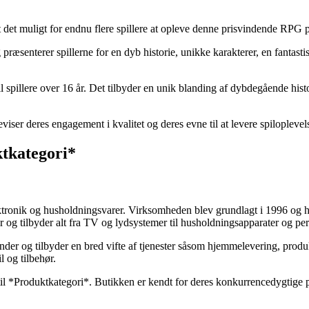
det muligt for endnu flere spillere at opleve denne prisvindende RPG p
ræsenterer spillerne for en dyb historie, unikke karakterer, en fantasti
l spillere over 16 år. Det tilbyder en unik blanding af dybdegående his
er deres engagement i kvalitet og deres evne til at levere spiloplevelser
ktkategori*
ktronik og husholdningsvarer. Virksomheden blev grundlagt i 1996 og ha
r og tilbyder alt fra TV og lydsystemer til husholdningsapparater og per
under og tilbyder en bred vifte af tjenester såsom hjemmelevering, produ
l og tilbehør.
l *Produktkategori*. Butikken er kendt for deres konkurrencedygtige pris