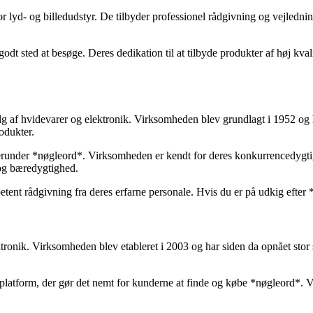
lyd- og billedudstyr. De tilbyder professionel rådgivning og vejlednin
odt sted at besøge. Deres dedikation til at tilbyde produkter af høj kvali
alg af hvidevarer og elektronik. Virksomheden blev grundlagt i 1952 og
odukter.
herunder *nøgleord*. Virksomheden er kendt for deres konkurrencedygti
 og bæredygtighed.
ent rådgivning fra deres erfarne personale. Hvis du er på udkig efter
ronik. Virksomheden blev etableret i 2003 og har siden da opnået stor 
latform, der gør det nemt for kunderne at finde og købe *nøgleord*. Vi