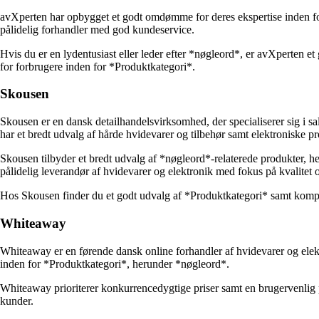
avXperten har opbygget et godt omdømme for deres ekspertise inden for 
pålidelig forhandler med god kundeservice.
Hvis du er en lydentusiast eller leder efter *nøgleord*, er avXperten et g
for forbrugere inden for *Produktkategori*.
Skousen
Skousen er en dansk detailhandelsvirksomhed, der specialiserer sig i s
har et bredt udvalg af hårde hvidevarer og tilbehør samt elektroniske pr
Skousen tilbyder et bredt udvalg af *nøgleord*-relaterede produkter, 
pålidelig leverandør af hvidevarer og elektronik med fokus på kvalitet
Hos Skousen finder du et godt udvalg af *Produktkategori* samt kompet
Whiteaway
Whiteaway er en førende dansk online forhandler af hvidevarer og elekt
inden for *Produktkategori*, herunder *nøgleord*.
Whiteaway prioriterer konkurrencedygtige priser samt en brugervenlig p
kunder.