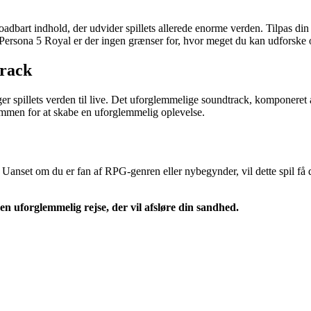
adbart indhold, der udvider spillets allerede enorme verden. Tilpas din
Persona 5 Royal er der ingen grænser for, hvor meget du kan udforske
track
nger spillets verden til live. Det uforglemmelige soundtrack, komponeret
sammen for at skabe en uforglemmelig oplevelse.
anset om du er fan af RPG-genren eller nybegynder, vil dette spil få d
n uforglemmelig rejse, der vil afsløre din sandhed.