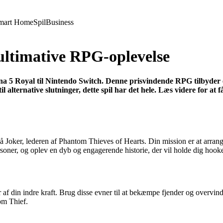
mart Home
Spil
Business
ultimative RPG-oplevelse
sona 5 Royal til Nintendo Switch. Denne prisvindende RPG tilbyder 
 alternative slutninger, dette spil har det hele. Læs videre for at 
Joker, lederen af Phantom Thieves of Hearts. Din mission er at arrangere
ner, og oplev en dyb og engagerende historie, der vil holde dig hooked f
af din indre kraft. Brug disse evner til at bekæmpe fjender og overvind
om Thief.