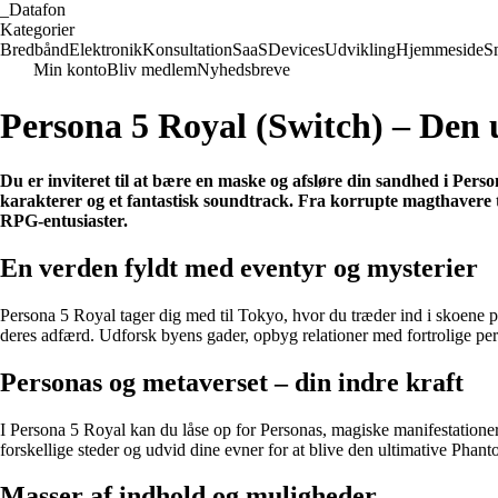
_
Datafon
Kategorier
Bredbånd
Elektronik
Konsultation
SaaS
Devices
Udvikling
Hjemmeside
S
Min konto
Bliv medlem
Nyhedsbreve
Persona 5 Royal (Switch) – Den 
Du er inviteret til at bære en maske og afsløre din sandhed i Per
karakterer og et fantastisk soundtrack. Fra korrupte magthavere til
RPG-entusiaster.
En verden fyldt med eventyr og mysterier
Persona 5 Royal tager dig med til Tokyo, hvor du træder ind i skoene på 
deres adfærd. Udforsk byens gader, opbyg relationer med fortrolige perso
Personas og metaverset – din indre kraft
I Persona 5 Royal kan du låse op for Personas, magiske manifestationer 
forskellige steder og udvid dine evner for at blive den ultimative Phant
Masser af indhold og muligheder