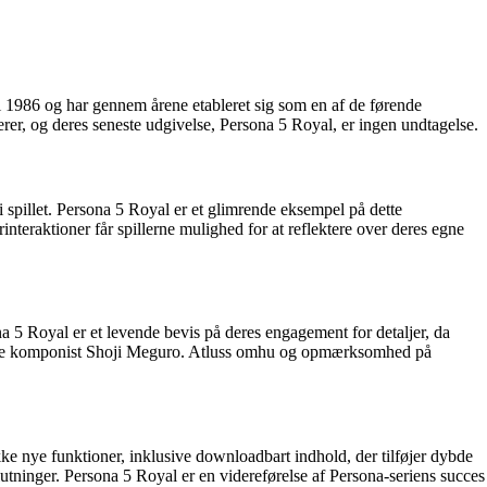
 i 1986 og har gennem årene etableret sig som en af de førende
terer, og deres seneste udgivelse, Persona 5 Royal, er ingen undtagelse.
 i spillet. Persona 5 Royal er et glimrende eksempel på dette
nteraktioner får spillerne mulighed for at reflektere over deres egne
5 Royal er et levende bevis på deres engagement for detaljer, da
indende komponist Shoji Meguro. Atluss omhu og opmærksomhed på
ke nye funktioner, inklusive downloadbart indhold, der tilføjer dybde
lutninger. Persona 5 Royal er en videreførelse af Persona-seriens succes