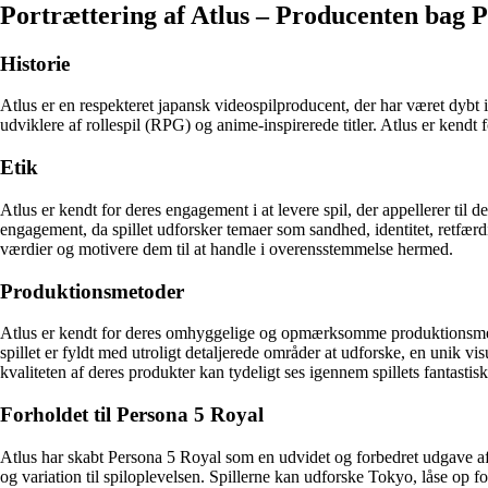
Portrættering af Atlus – Producenten bag 
Historie
Atlus er en respekteret japansk videospilproducent, der har været dybt 
udviklere af rollespil (RPG) og anime-inspirerede titler. Atlus er kendt 
Etik
Atlus er kendt for deres engagement i at levere spil, der appellerer til
engagement, da spillet udforsker temaer som sandhed, identitet, retfærd
værdier og motivere dem til at handle i overensstemmelse hermed.
Produktionsmetoder
Atlus er kendt for deres omhyggelige og opmærksomme produktionsmetod
spillet er fyldt med utroligt detaljerede områder at udforske, en uni
kvaliteten af deres produkter kan tydeligt ses igennem spillets fantasti
Forholdet til Persona 5 Royal
Atlus har skabt Persona 5 Royal som en udvidet og forbedret udgave af 
og variation til spiloplevelsen. Spillerne kan udforske Tokyo, låse op f