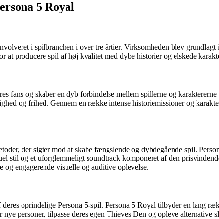
Persona 5 Royal
involveret i spilbranchen i over tre årtier. Virksomheden blev grundlagt
for at producere spil af høj kvalitet med dybe historier og elskede karak
 deres fans og skaber en dyb forbindelse mellem spillerne og karaktererne
ighed og frihed. Gennem en række intense historiemissioner og karakteri
er, der sigter mod at skabe fængslende og dybdegående spil. Persona 
k visuel stil og et uforglemmeligt soundtrack komponeret af den prisv
ske og engagerende visuelle og auditive oplevelse.
deres oprindelige Persona 5-spil. Persona 5 Royal tilbyder en lang ræk
or nye personer, tilpasse deres egen Thieves Den og opleve alternative s