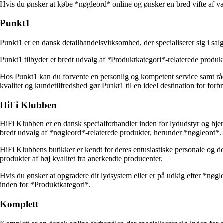
Hvis du ønsker at købe *nøgleord* online og ønsker en bred vifte af va
Punkt1
Punkt1 er en dansk detailhandelsvirksomhed, der specialiserer sig i sa
Punkt1 tilbyder et bredt udvalg af *Produktkategori*-relaterede produk
Hos Punkt1 kan du forvente en personlig og kompetent service samt rådg
kvalitet og kundetilfredshed gør Punkt1 til en ideel destination for forb
HiFi Klubben
HiFi Klubben er en dansk specialforhandler inden for lydudstyr og hje
bredt udvalg af *nøgleord*-relaterede produkter, herunder *nøgleord*.
HiFi Klubbens butikker er kendt for deres entusiastiske personale og de
produkter af høj kvalitet fra anerkendte producenter.
Hvis du ønsker at opgradere dit lydsystem eller er på udkig efter *nøgl
inden for *Produktkategori*.
Komplett