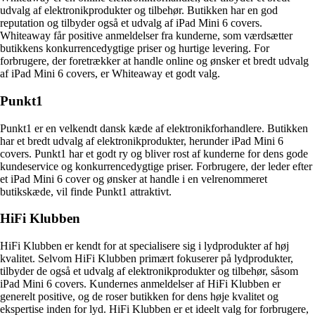
udvalg af elektronikprodukter og tilbehør. Butikken har en god
reputation og tilbyder også et udvalg af iPad Mini 6 covers.
Whiteaway får positive anmeldelser fra kunderne, som værdsætter
butikkens konkurrencedygtige priser og hurtige levering. For
forbrugere, der foretrækker at handle online og ønsker et bredt udvalg
af iPad Mini 6 covers, er Whiteaway et godt valg.
Punkt1
Punkt1 er en velkendt dansk kæde af elektronikforhandlere. Butikken
har et bredt udvalg af elektronikprodukter, herunder iPad Mini 6
covers. Punkt1 har et godt ry og bliver rost af kunderne for dens gode
kundeservice og konkurrencedygtige priser. Forbrugere, der leder efter
et iPad Mini 6 cover og ønsker at handle i en velrenommeret
butikskæde, vil finde Punkt1 attraktivt.
HiFi Klubben
HiFi Klubben er kendt for at specialisere sig i lydprodukter af høj
kvalitet. Selvom HiFi Klubben primært fokuserer på lydprodukter,
tilbyder de også et udvalg af elektronikprodukter og tilbehør, såsom
iPad Mini 6 covers. Kundernes anmeldelser af HiFi Klubben er
generelt positive, og de roser butikken for dens høje kvalitet og
ekspertise inden for lyd. HiFi Klubben er et ideelt valg for forbrugere,