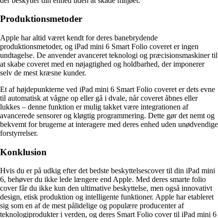
der beskytter din enhed uden at skade miljøet.
Produktionsmetoder
Apple har altid været kendt for deres banebrydende
produktionsmetoder, og iPad mini 6 Smart Folio coveret er ingen
undtagelse. De anvender avanceret teknologi og præcisionsmaskiner til
at skabe coveret med en nøjagtighed og holdbarhed, der imponerer
selv de mest kræsne kunder.
Et af højdepunkterne ved iPad mini 6 Smart Folio coveret er dets evne
til automatisk at vågne op eller gå i dvale, når coveret åbnes eller
lukkes – denne funktion er mulig takket være integrationen af
avancerede sensorer og kløgtig programmering. Dette gør det nemt og
bekvemt for brugerne at interagere med deres enhed uden unødvendige
forstyrrelser.
Konklusion
Hvis du er på udkig efter det bedste beskyttelsescover til din iPad mini
6, behøver du ikke lede længere end Apple. Med deres smarte folio
cover får du ikke kun den ultimative beskyttelse, men også innovativt
design, etisk produktion og intelligente funktioner. Apple har etableret
sig som en af de mest pålidelige og populære producenter af
teknologiprodukter i verden, og deres Smart Folio cover til iPad mini 6