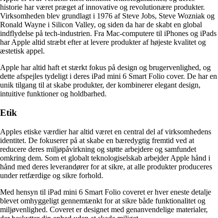
historie har været præget af innovative og revolutionære produkter.
Virksomheden blev grundlagt i 1976 af Steve Jobs, Steve Wozniak og
Ronald Wayne i Silicon Valley, og siden da har de skabt en global
indflydelse på tech-industrien. Fra Mac-computere til iPhones og iPads
har Apple altid stræbt efter at levere produkter af højeste kvalitet og
æstetisk appel.
Apple har altid haft et stærkt fokus på design og brugervenlighed, og
dette afspejles tydeligt i deres iPad mini 6 Smart Folio cover. De har en
unik tilgang til at skabe produkter, der kombinerer elegant design,
intuitive funktioner og holdbarhed.
Etik
Apples etiske værdier har altid været en central del af virksomhedens
identitet. De fokuserer på at skabe en bæredygtig fremtid ved at
reducere deres miljøpåvirkning og støtte arbejdere og samfundet
omkring dem. Som et globalt teknologiselskab arbejder Apple hånd i
hånd med deres leverandører for at sikre, at alle produkter produceres
under retfærdige og sikre forhold.
Med hensyn til iPad mini 6 Smart Folio coveret er hver eneste detalje
blevet omhyggeligt gennemtænkt for at sikre både funktionalitet og
miljøvenlighed. Coveret er designet med genanvendelige materialer,