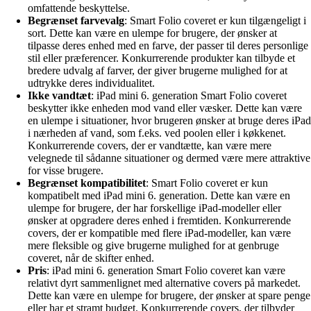
omfattende beskyttelse.
Begrænset farvevalg
: Smart Folio coveret er kun tilgængeligt i
sort. Dette kan være en ulempe for brugere, der ønsker at
tilpasse deres enhed med en farve, der passer til deres personlige
stil eller præferencer. Konkurrerende produkter kan tilbyde et
bredere udvalg af farver, der giver brugerne mulighed for at
udtrykke deres individualitet.
Ikke vandtæt
: iPad mini 6. generation Smart Folio coveret
beskytter ikke enheden mod vand eller væsker. Dette kan være
en ulempe i situationer, hvor brugeren ønsker at bruge deres iPad
i nærheden af vand, som f.eks. ved poolen eller i køkkenet.
Konkurrerende covers, der er vandtætte, kan være mere
velegnede til sådanne situationer og dermed være mere attraktive
for visse brugere.
Begrænset kompatibilitet
: Smart Folio coveret er kun
kompatibelt med iPad mini 6. generation. Dette kan være en
ulempe for brugere, der har forskellige iPad-modeller eller
ønsker at opgradere deres enhed i fremtiden. Konkurrerende
covers, der er kompatible med flere iPad-modeller, kan være
mere fleksible og give brugerne mulighed for at genbruge
coveret, når de skifter enhed.
Pris
: iPad mini 6. generation Smart Folio coveret kan være
relativt dyrt sammenlignet med alternative covers på markedet.
Dette kan være en ulempe for brugere, der ønsker at spare penge
eller har et stramt budget. Konkurrerende covers, der tilbyder