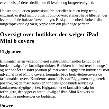
er et bevis på deres dedikation til kvalitet og brugervenlighed.
Uanset om du er en professionel bruger eller bare en ivrig tech-
entusiast, er iPad mini 6 Smart Folio coveret et must-have tilbehør, der
lever op til de højeste forventninger. Beskyt din enhed, forbedr din
brugeroplevelse og vælg Apple som din pålidelige partner.
Oversigt over butikker der sælger iPad
Mini 6 covers
Elgiganten
Elgiganten er en velrenommeret elektronikforhandler kendt for sit
brede udvalg af elektronikprodukter. Butikken har eksisteret i mange år
og har opnået en solid position på markedet. Elgiganten tilbyder et stort
udvalg af iPad Mini 6 covers, herunder både beskyttelsescovers og
fashionable covers. Kundernes anmeldelser af Elgiganten er generelt
positive, og de roser butikken for dens gode kundeservice og
konkurrencedygtige priser. Elgiganten er et fantastisk valg for
forbrugere, der søger et bredt udvalg af iPad Mini 6 covers til
forskellige præferencer og budgetter.
Power