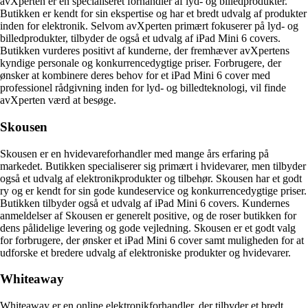
avXperten er en specialiseret forhandler af lyd- og billedprodukter.
Butikken er kendt for sin ekspertise og har et bredt udvalg af produkter
inden for elektronik. Selvom avXperten primært fokuserer på lyd- og
billedprodukter, tilbyder de også et udvalg af iPad Mini 6 covers.
Butikken vurderes positivt af kunderne, der fremhæver avXpertens
kyndige personale og konkurrencedygtige priser. Forbrugere, der
ønsker at kombinere deres behov for et iPad Mini 6 cover med
professionel rådgivning inden for lyd- og billedteknologi, vil finde
avXperten værd at besøge.
Skousen
Skousen er en hvidevareforhandler med mange års erfaring på
markedet. Butikken specialiserer sig primært i hvidevarer, men tilbyder
også et udvalg af elektronikprodukter og tilbehør. Skousen har et godt
ry og er kendt for sin gode kundeservice og konkurrencedygtige priser.
Butikken tilbyder også et udvalg af iPad Mini 6 covers. Kundernes
anmeldelser af Skousen er generelt positive, og de roser butikken for
dens pålidelige levering og gode vejledning. Skousen er et godt valg
for forbrugere, der ønsker et iPad Mini 6 cover samt muligheden for at
udforske et bredere udvalg af elektroniske produkter og hvidevarer.
Whiteaway
Whiteaway er en online elektronikforhandler, der tilbyder et bredt