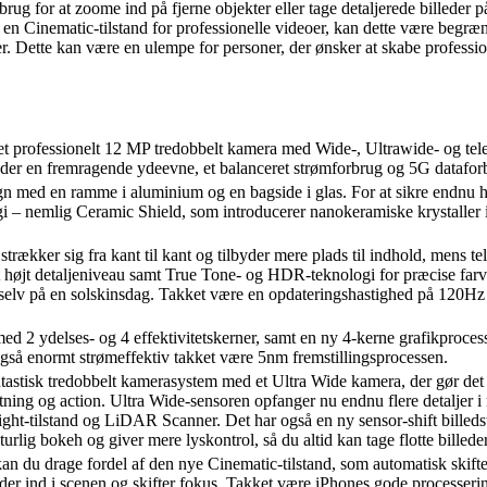
ug for at zoome ind på fjerne objekter eller tage detaljerede billeder p
n Cinematic-tilstand for professionelle videoer, kan dette være begrænse
. Dette kan være en ulempe for personer, der ønsker at skabe profession
 professionelt 12 MP tredobbelt kamera med Wide-, Ultrawide- og telef
er en fremragende ydeevne, et balanceret strømforbrug og 5G dataforb
gn med en ramme i aluminium og en bagside i glas. For at sikre endnu 
 – nemlig Ceramic Shield, som introducerer nanokeramiske krystaller i 
 sig fra kant til kant og tilbyder mere plads til indhold, mens tele
højt detaljeniveau samt True Tone- og HDR-teknologi for præcise farve
, selv på en solskinsdag. Takket være en opdateringshastighed på 120Hz k
d 2 ydelses- og 4 effektivitetskerner, samt en ny 4-kerne grafikproc
også enormt strømeffektiv takket være 5nm fremstillingsprocessen.
stisk tredobbelt kamerasystem med et Ultra Wide kamera, der gør det 
indretning og action. Ultra Wide-sensoren opfanger nu endnu flere detalj
Night-tilstand og LiDAR Scanner. Det har også en ny sensor-shift billedst
rlig bokeh og giver mere lyskontrol, så du altid kan tage flotte billede
n du drage fordel af den nye Cinematic-tilstand, som automatisk skifter f
r ind i scenen og skifter fokus. Takket være iPhones gode processerin