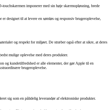
OLED-touchskærmen imponerer med sin høje skærmopløsning, brede
 er designet til at levere en sømløs og responsiv brugeroplevelse,
rialer og respekt for miljøet. De stræber også efter at sikre, at deres
 bedst mulige oplevelse med deres produkter.
n og kundetilfredshed er alle elementer, der gør Apple til en
kstraordinære brugeroplevelse.
ret sig som en pålidelig leverandør af elektroniske produkter.