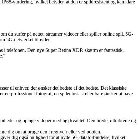
P68-vurdering, hvilket betyder, at den er spildresistent og kan klare
 du surfer på nettet, streamer videoer eller spiller online spil. 5G-
om 5G-netværket tilbyder.
ons i telefonen. Den nye Super Retina XDR-skærm er fantastisk,
e.”
r til enhver, der ønsker det bedste af det bedste. Det klassiske
r en professionel fotograf, en spilentusiast eller bare ønsker at have
e billeder og optage videoer med høj kvalitet. Den brede, ultrabrede og
e dig om at bruge den i regnvejr eller ved poolen.
iver dig også mulighed for at nyde 5G-dataforbindelse, hvilket