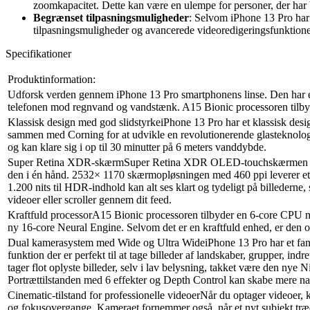
zoomkapacitet. Dette kan være en ulempe for personer, der har br
Begrænset tilpasningsmuligheder
: Selvom iPhone 13 Pro har e
tilpasningsmuligheder og avancerede videoredigeringsfunktioner
Specifikationer
Produktinformation:
Udforsk verden gennem iPhone 13 Pro smartphonens linse. Den har et
telefonen mod regnvand og vandstænk. A15 Bionic processoren tilbyd
Klassisk design med god slidstyrkeiPhone 13 Pro har et klassisk desi
sammen med Corning for at udvikle en revolutionerende glasteknologi
og kan klare sig i op til 30 minutter på 6 meters vanddybde.
Super Retina XDR-skærmSuper Retina XDR OLED-touchskærmen strækker
den i én hånd. 2532× 1170 skærmopløsningen med 460 ppi leverer et 
1.200 nits til HDR-indhold kan alt ses klart og tydeligt på billederne
videoer eller scroller gennem dit feed.
Kraftfuld processorA15 Bionic processoren tilbyder en 6-core CPU me
ny 16-core Neural Engine. Selvom det er en kraftfuld enhed, er den 
Dual kamerasystem med Wide og Ultra WideiPhone 13 Pro har et fanta
funktion der er perfekt til at tage billeder af landskaber, grupper, 
tager flot oplyste billeder, selv i lav belysning, takket være den nye 
Portrættilstanden med 6 effekter og Depth Control kan skabe mere natu
Cinematic-tilstand for professionelle videoerNår du optager videoer, ka
og fokusovergange. Kameraet fornemmer også, når et nyt subjekt træde