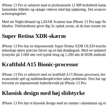
iPhone 13 Pro er udstyret med et professionelt 12 MP tredobbelt kame
fantastiske billeder og optage videoer med høj opløsning. Det avancer
actionoptagelser.
Med sin Night-tilstand og LiDAR Scanner kan iPhone 13 Pro tage flotte b
hånden. Telefotolinsen giver dig 3x optisk zoom, så du kan zoome ind 
Super Retina XDR-skærm
iPhone 13 Pro har en imponerende Super Retina XDR OLED-touchskær
teknologi sikrer præcise farver og en høj detaljegrad. Med en opdater
lysstyrke på 1.000 nits ved typisk brug og 1.200 nits til HDR-indhold, s
Kraftfuld A15 Bionic-processor
iPhone 13 Pro er udstyret med en kraftfuld A15 Bionic-processor, de
avancerede spil og multimedieoplevelser uden problemer. Den har ogs
forvente en imponerende batterilevetid på iPhone 13 Pro.
Klassisk design med høj slidstyrke
iPhone 13 Pro har et klassisk design med en ramme i aluminium og en 