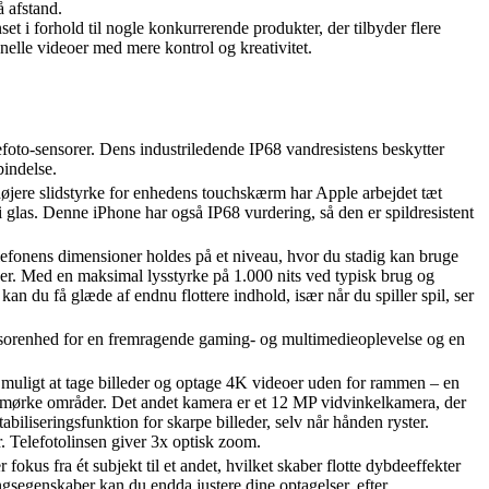
å afstand.
t i forhold til nogle konkurrerende produkter, der tilbyder flere
elle videoer med mere kontrol og kreativitet.
oto-sensorer. Dens industriledende IP68 vandresistens beskytter
indelse.
højere slidstyrke for enhedens touchskærm har Apple arbejdet tæt
glas. Denne iPhone har også IP68 vurdering, så den er spildresistent
fonens dimensioner holdes på et niveau, hvor du stadig kan bruge
r. Med en maksimal lysstyrke på 1.000 nits ved typisk brug og
an du få glæde af endnu flottere indhold, især når du spiller spil, ser
essorenhed for en fremragende gaming- og multimedieoplevelse og en
muligt at tage billeder og optage 4K videoer uden for rammen – en
er i mørke områder. Det andet kamera er et 12 MP vidvinkelkamera, der
abiliseringsfunktion for skarpe billeder, selv når hånden ryster.
r. Telefotolinsen giver 3x optisk zoom.
okus fra ét subjekt til et andet, hvilket skaber flotte dybdeeffekter
gsegenskaber kan du endda justere dine optagelser, efter