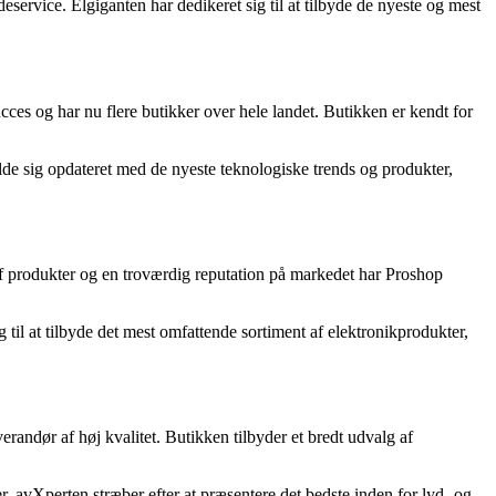
ervice. Elgiganten har dedikeret sig til at tilbyde de nyeste og mest
ces og har nu flere butikker over hele landet. Butikken er kendt for
de sig opdateret med de nyeste teknologiske trends og produkter,
af produkter og en troværdig reputation på markedet har Proshop
til at tilbyde det mest omfattende sortiment af elektronikprodukter,
randør af høj kvalitet. Butikken tilbyder et bredt udvalg af
. avXperten stræber efter at præsentere det bedste inden for lyd- og