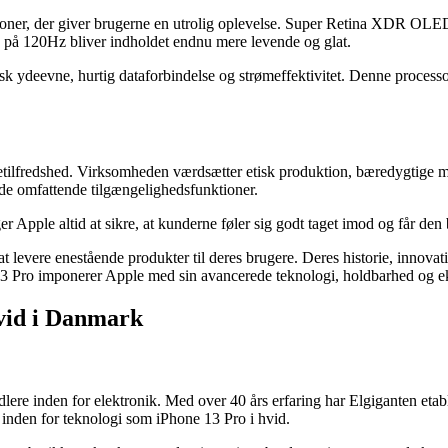
nktioner, der giver brugerne en utrolig oplevelse. Super Retina XDR 
 på 120Hz bliver indholdet endnu mere levende og glat.
sk ydeevne, hurtig dataforbindelse og strømeffektivitet. Denne processor
etilfredshed. Virksomheden værdsætter etisk produktion, bæredygtige mate
byde omfattende tilgængelighedsfunktioner.
Apple altid at sikre, at kunderne føler sig godt taget imod og får den
levere enestående produkter til deres brugere. Deres historie, innovatio
 13 Pro imponerer Apple med sin avancerede teknologi, holdbarhed og e
hvid i Danmark
re inden for elektronik. Med over 40 års erfaring har Elgiganten etable
 inden for teknologi som iPhone 13 Pro i hvid.