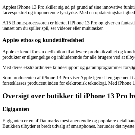
Apples iPhone 13 Pro skiller sig ud på grund af sine innovative fu
farvespektret og imponerende lysstyrke. Med en opdateringshastighed
A15 Bionic-processoren er hjertet i iPhone 13 Pro og giver en fantasti
uanset om du spiller spil, ser videoer eller multitasker.
Apples ethos og kundetilfredshed
Apple er kendt for sin dedikation til at levere produktkvalitet og kund
produkter er tilgængelige og inkluderende for alle brugere ved at til
Med deres ekstraordinære kundesupport og garantiprogrammer forsøger 
Som producenten af iPhone 13 Pro viser Apple igen sit engagement i at 
førsteklasses producent inden for elektronisk teknologi. Med iPhone
Oversigt over butikker til iPhone 13 Pro 
Elgiganten
Elgiganten er en af Danmarks mest anerkendte og populære detailhandle
Butikken tilbyder et bredt udvalg af smartphones, herunder det nyeste