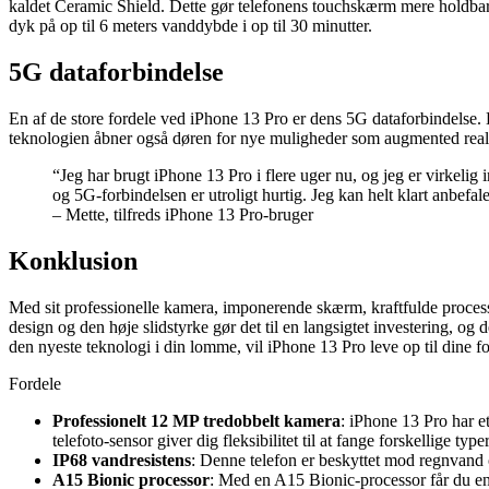
kaldet Ceramic Shield. Dette gør telefonens touchskærm mere holdbar o
dyk på op til 6 meters vanddybde i op til 30 minutter.
5G dataforbindelse
En af de store fordele ved iPhone 13 Pro er dens 5G dataforbindelse. D
teknologien åbner også døren for nye muligheder som augmented reali
“Jeg har brugt iPhone 13 Pro i flere uger nu, og jeg er virkel
og 5G-forbindelsen er utroligt hurtig. Jeg kan helt klart anbefal
– Mette, tilfreds iPhone 13 Pro-bruger
Konklusion
Med sit professionelle kamera, imponerende skærm, kraftfulde processo
design og den høje slidstyrke gør det til en langsigtet investering, og 
den nyeste teknologi i din lomme, vil iPhone 13 Pro leve op til dine fo
Fordele
Professionelt 12 MP tredobbelt kamera
: iPhone 13 Pro har e
telefoto-sensor giver dig fleksibilitet til at fange forskellige ty
IP68 vandresistens
: Denne telefon er beskyttet mod regnvand
A15 Bionic processor
: Med en A15 Bionic-processor får du en