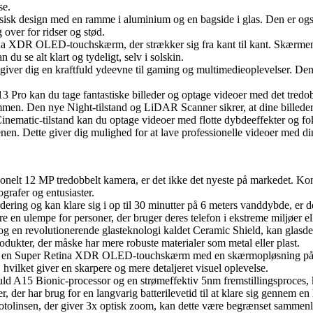
se.
assisk design med en ramme i aluminium og en bagside i glas. Den er o
over for ridser og stød.
na XDR OLED-touchskærm, der strækker sig fra kant til kant. Skærmen 
u se alt klart og tydeligt, selv i solskin.
iver dig en kraftfuld ydeevne til gaming og multimedieoplevelser. Den e
3 Pro kan du tage fantastiske billeder og optage videoer med det tred
ammen. Den nye Night-tilstand og LiDAR Scanner sikrer, at dine billeder 
nematic-tilstand kan du optage videoer med flotte dybdeeffekter og foku
cenen. Dette giver dig mulighed for at lave professionelle videoer med d
ionelt 12 MP tredobbelt kamera, er det ikke det nyeste på markedet. K
ografer og entusiaster.
ring og kan klare sig i op til 30 minutter på 6 meters vanddybde, er de
e en ulempe for personer, der bruger deres telefon i ekstreme miljøer e
og en revolutionerende glasteknologi kaldet Ceramic Shield, kan glasdes
ukter, der måske har mere robuste materialer som metal eller plast.
r en Super Retina XDR OLED-touchskærm med en skærmopløsning på 2
vilket giver en skarpere og mere detaljeret visuel oplevelse.
uld A15 Bionic-processor og en strømeffektiv 5nm fremstillingsproces,
 der har brug for en langvarig batterilevetid til at klare sig gennem e
fotolinsen, der giver 3x optisk zoom, kan dette være begrænset sammenl