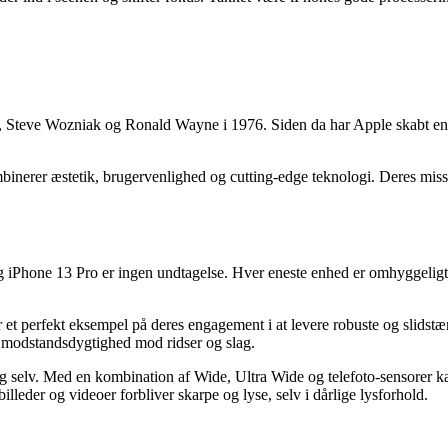
, Steve Wozniak og Ronald Wayne i 1976. Siden da har Apple skabt en d
mbinerer æstetik, brugervenlighed og cutting-edge teknologi. Deres mis
og iPhone 13 Pro er ingen undtagelse. Hver eneste enhed er omhyggeligt
et perfekt eksempel på deres engagement i at levere robuste og slidst
 modstandsdygtighed mod ridser og slag.
g selv. Med en kombination af Wide, Ultra Wide og telefoto-sensorer kan
lleder og videoer forbliver skarpe og lyse, selv i dårlige lysforhold.