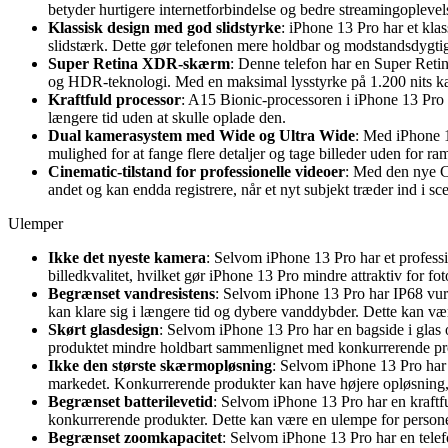
betyder hurtigere internetforbindelse og bedre streamingoplevel
Klassisk design med god slidstyrke
: iPhone 13 Pro har et kl
slidstærk. Dette gør telefonen mere holdbar og modstandsdygtig 
Super Retina XDR-skærm
: Denne telefon har en Super Reti
og HDR-teknologi. Med en maksimal lysstyrke på 1.200 nits kan d
Kraftfuld processor
: A15 Bionic-processoren i iPhone 13 Pro g
længere tid uden at skulle oplade den.
Dual kamerasystem med Wide og Ultra Wide
: Med iPhone 1
mulighed for at fange flere detaljer og tage billeder uden for r
Cinematic-tilstand for professionelle videoer
: Med den nye Ci
andet og kan endda registrere, når et nyt subjekt træder ind i s
Ulemper
Ikke det nyeste kamera
: Selvom iPhone 13 Pro har et profess
billedkvalitet, hvilket gør iPhone 13 Pro mindre attraktiv for fot
Begrænset vandresistens
: Selvom iPhone 13 Pro har IP68 vurde
kan klare sig i længere tid og dybere vanddybder. Dette kan vær
Skørt glasdesign
: Selvom iPhone 13 Pro har en bagside i glas 
produktet mindre holdbart sammenlignet med konkurrerende prod
Ikke den største skærmopløsning
: Selvom iPhone 13 Pro ha
markedet. Konkurrerende produkter kan have højere opløsning, h
Begrænset batterilevetid
: Selvom iPhone 13 Pro har en kraftf
konkurrerende produkter. Dette kan være en ulempe for personer,
Begrænset zoomkapacitet
: Selvom iPhone 13 Pro har en tele