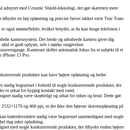
gså udstyret med Ceramic Shield-teknologi, der gør skærmen mere
tilbyder en høj opløsning og præcise farver takket være True Tone-
r også strømeffektiv, hvilket betyder, at du kan bruge telefonen i
obbelte kamerasystem. Det brede og ultrabrede kamera giver dig
altid er godt oplyste, selv i mørke omgivelser.
sovergange. Kameraet skifter automatisk fokus fra et subjekt til et
in iPhone 13 Pro.
onkurrerende produkter kan have højere opløsning og bedre
t stadig begrænset i forhold til nogle konkurrerende produkter, der
ller er udsat for hyppig kontakt med vand.
ignet stadig være skrøbeligt og udsat for ridser og brud. Dette gør
532×1170 og 460 ppi, er det ikke den højeste skærmopløsning på
 kan batterilevetiden stadig være begrænset sammenlignet med nogle
n hel dag uden opladning.
ignet med nogle konkurrerende produkter, der tilbyder endnu højere