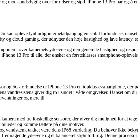
g modstandsdygtig over for ridser og stød. iPhone 13 Pro har også en I
u kan opleve lynhurtig internetadgang og en stabil forbindelse, uanset om
ty og cloud gaming, der udnytter den høje hastighed og lave latency, s
ig imponeret over kameraets ydeevne og den generelle hastighed og resp
e iPhone 13 Pro til alle, der ønsker en førsteklasses smartphone-oplevels
r og 5G-forbindelse er iPhone 13 Pro en topklasse-smartphone, der passe
dens vandresistens giver dig ro i sindet i våde omgivelser. Uanset om du e
rventninger og mere til.
t kamera med tre forskellige sensorer, der giver dig mulighed for at tag
per billeder og komme tættere på dine motiver.
 og vandstænk takket være dens IP68 vurdering. Du behøver ikke bekymr
 fremragende ydeevne og et balanceret strømforbrug. Denne processor g