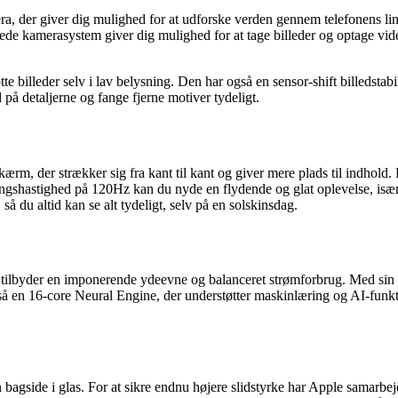
ra, der giver dig mulighed for at udforske verden gennem telefonens li
ede kamerasystem giver dig mulighed for at tage billeder og optage vid
illeder selv i lav belysning. Den har også en sensor-shift billedstabili
på detaljerne og fange fjerne motiver tydeligt.
m, der strækker sig fra kant til kant og giver mere plads til indho
ingshastighed på 120Hz kan du nyde en flydende og glat oplevelse, især n
å du altid kan se alt tydeligt, selv på en solskinsdag.
r tilbyder en imponerende ydeevne og balanceret strømforbrug. Med si
å en 16-core Neural Engine, der understøtter maskinlæring og AI-funkt
bagside i glas. For at sikre endnu højere slidstyrke har Apple samarbe