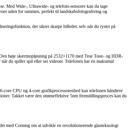
nse. Med Wide-, Ultrawide- og telefoto-sensorer kan du tage
eoer uden for rammen, perfekt til landskabsfotografering og
seringsfunktion, der sikrer skarpe billeder, selv når du ryster på
ld. Den høje skærmopløsning på 2532×1170 med True Tone- og HDR-
år du spiller spil eller ser videoer. Telefonen har en maksimal
n 6-core CPU og 4-core grafikprocessorenhed kan telefonen håndtere
ioner. Takket være den strømeffektive 5nm fremstillingsproces kan du
jdet med Corning om at udvikle en revolutionerende glasteknologi