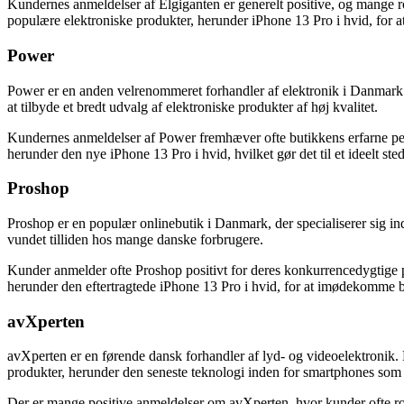
Kundernes anmeldelser af Elgiganten er generelt positive, og mange ro
populære elektroniske produkter, herunder iPhone 13 Pro i hvid, fo
Power
Power er en anden velrenommeret forhandler af elektronik i Danmark. M
at tilbyde et bredt udvalg af elektroniske produkter af høj kvalitet.
Kundernes anmeldelser af Power fremhæver ofte butikkens erfarne pers
herunder den nye iPhone 13 Pro i hvid, hvilket gør det til et ideelt st
Proshop
Proshop er en populær onlinebutik i Danmark, der specialiserer sig i
vundet tilliden hos mange danske forbrugere.
Kunder anmelder ofte Proshop positivt for deres konkurrencedygtige pri
herunder den eftertragtede iPhone 13 Pro i hvid, for at imødekomme b
avXperten
avXperten er en førende dansk forhandler af lyd- og videoelektronik. M
produkter, herunder den seneste teknologi inden for smartphones som 
Der er mange positive anmeldelser om avXperten, hvor kunder ofte rose