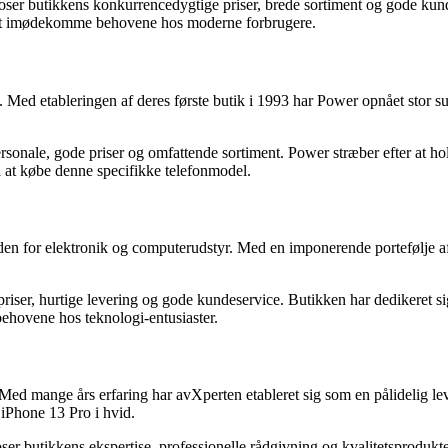
ser butikkens konkurrencedygtige priser, brede sortiment og gode kundes
r at imødekomme behovene hos moderne forbrugere.
ed etableringen af deres første butik i 1993 har Power opnået stor suc
onale, gode priser og omfattende sortiment. Power stræber efter at hol
ed at købe denne specifikke telefonmodel.
nden for elektronik og computerudstyr. Med en imponerende portefølje 
ser, hurtige levering og gode kundeservice. Butikken har dedikeret sig 
ehovene hos teknologi-entusiaster.
ed mange års erfaring har avXperten etableret sig som en pålidelig leve
iPhone 13 Pro i hvid.
r butikkens ekspertise, professionelle rådgivning og kvalitetsprodukter