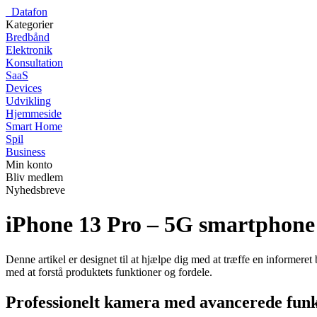
_
Datafon
Kategorier
Bredbånd
Elektronik
Konsultation
SaaS
Devices
Udvikling
Hjemmeside
Smart Home
Spil
Business
Min konto
Bliv medlem
Nyhedsbreve
iPhone 13 Pro – 5G smartphone
Denne artikel er designet til at hjælpe dig med at træffe en informer
med at forstå produktets funktioner og fordele.
Professionelt kamera med avancerede funk