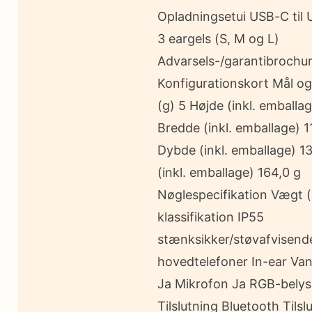
Opladningsetui USB-C til
3 eargels (S, M og L)
Advarsels-/garantibrochu
Konfigurationskort Mål o
(g) 5 Højde (inkl. emball
Bredde (inkl. emballage) 1
Dybde (inkl. emballage) 
(inkl. emballage) 164,0 g
Nøglespecifikation Vægt (
klassifikation IP55
stænksikker/støvafvisend
hovedtelefoner In-ear Va
Ja Mikrofon Ja RGB-belys
Tilslutning Bluetooth Tilsl