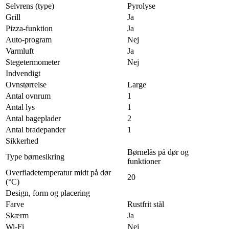
Selvrens (type)
Pyrolyse
Grill
Ja
Pizza-funktion
Ja
Auto-program
Nej
Varmluft
Ja
Stegetermometer
Nej
Indvendigt
Ovnstørrelse
Large
Antal ovnrum
1
Antal lys
1
Antal bageplader
2
Antal bradepander
1
Sikkerhed
Børnelås på dør og
Type børnesikring
funktioner
Overfladetemperatur midt på dør
20
(°C)
Design, form og placering
Farve
Rustfrit stål
Skærm
Ja
Wi-Fi
Nej