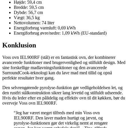
Højde: 59,4 cm
Bredde: 59,5 cm
Dybde: 56,7 cm
Vægt: 36,5 kg
Nettovolumen: 74 liter
Energiforbrug varmluft: 0,69 kWh
Energiforbrug øvre/nedre: 1,09 kWh (EU-standard)
Konklusion
Voss ovn IEL900RF (stål) er en fantastisk ovn, der kombinerer
avancerede funktioner med brugervenlighed og stilfuldt design. Med
sine forskellige madlavningsfunktioner og den avancerede
SurroundCook-teknologi kan du lave mad med tillid og opnå
perfekte resultater hver gang.
Den selvrengørende pyrolyse-funktion gør vedligeholdelsen let, og
den rustfri stålkonstruktion sikrer lang levetid og stilfuldt udseende.
Hvis du leder efter en pålidelig og effektiv ovn til dit køkken, bør du
overveje Voss ovn IEL900RF.
“Jeg har været meget tilfreds med min Voss ovn
IEL900RF. Den laver maden hurtigt og jævnt, og
pyrolyse-funktionen gør det virkelig nemt at rengøre