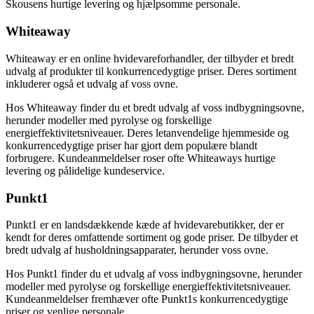
Skousens hurtige levering og hjælpsomme personale.
Whiteaway
Whiteaway er en online hvidevareforhandler, der tilbyder et bredt
udvalg af produkter til konkurrencedygtige priser. Deres sortiment
inkluderer også et udvalg af voss ovne.
Hos Whiteaway finder du et bredt udvalg af voss indbygningsovne,
herunder modeller med pyrolyse og forskellige
energieffektivitetsniveauer. Deres letanvendelige hjemmeside og
konkurrencedygtige priser har gjort dem populære blandt
forbrugere. Kundeanmeldelser roser ofte Whiteaways hurtige
levering og pålidelige kundeservice.
Punkt1
Punkt1 er en landsdækkende kæde af hvidevarebutikker, der er
kendt for deres omfattende sortiment og gode priser. De tilbyder et
bredt udvalg af husholdningsapparater, herunder voss ovne.
Hos Punkt1 finder du et udvalg af voss indbygningsovne, herunder
modeller med pyrolyse og forskellige energieffektivitetsniveauer.
Kundeanmeldelser fremhæver ofte Punkt1s konkurrencedygtige
priser og venlige personale.