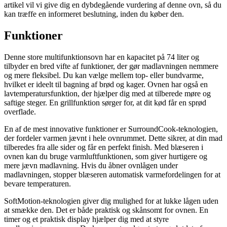
artikel vil vi give dig en dybdegående vurdering af denne ovn, så du
kan træffe en informeret beslutning, inden du køber den.
Funktioner
Denne store multifunktionsovn har en kapacitet på 74 liter og
tilbyder en bred vifte af funktioner, der gør madlavningen nemmere
og mere fleksibel. Du kan vælge mellem top- eller bundvarme,
hvilket er ideelt til bagning af brød og kager. Ovnen har også en
lavtemperatursfunktion, der hjælper dig med at tilberede møre og
saftige steger. En grillfunktion sørger for, at dit kød får en sprød
overflade.
En af de mest innovative funktioner er SurroundCook-teknologien,
der fordeler varmen jævnt i hele ovnrummet. Dette sikrer, at din mad
tilberedes fra alle sider og får en perfekt finish. Med blæseren i
ovnen kan du bruge varmluftfunktionen, som giver hurtigere og
mere jævn madlavning. Hvis du åbner ovnlågen under
madlavningen, stopper blæseren automatisk varmefordelingen for at
bevare temperaturen.
SoftMotion-teknologien giver dig mulighed for at lukke lågen uden
at smække den. Det er både praktisk og skånsomt for ovnen. En
timer og et praktisk display hjælper dig med at styre