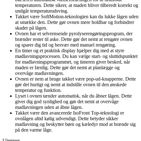
temperaturen. Dette sikrer, at maden bliver tilberedt korrekt og
undgår temperaturudsving.
Takket være SoftMotion-teknologien kan du lukke lågen uden
at smække den. Dette gør ovnen mere holdbar og forhindrer
skader på lågen.
Ovnen har et selvrensende pyrolyserengøringsprogram, der
brænder rester til aske. Dette gør det nemt at rengøre ovnen
og sparer dig tid og besvær med manuel rengøring.
En timer og et praktisk display hjælper dig med at styre
madlavningsprocessen. Du kan vælge start- og sluttidspunktet
for madlavningsprogrammet, og timeren giver besked, når
maden er færdig. Dette gør det nemt at planlægge og
overvåge madlavningen.
Ovnen er nem at bruge takket være pop-ud-knapperne. Dette
gør det hurtigt og nemt at indstille ovnen til den ønskede
temperatur og funktion.
Lyset i ovnen tænder automatisk, når du åbner lågen. Dette
giver dig god synlighed og gør det nemt at overvåge
madlavningen uden at åbne lågen.
Takket være den avancerede IsoFront Top-teknologi er
ovnlågen altid kølig udvendigt. Dette betyder sikker
madlavning og beskytter børn og kæledyr mod at brænde sig
på den varme låge.
Ulemper