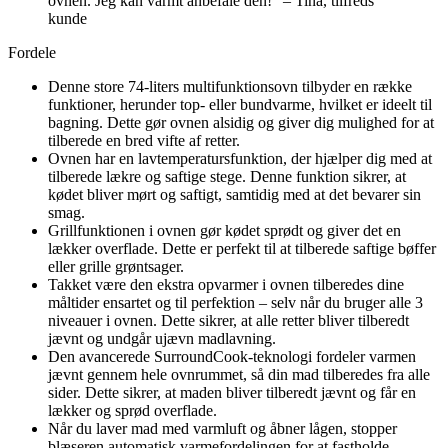
ovnen. Jeg kan varmt anbefale den!” – Tina, tilfreds
kunde
Fordele
Denne store 74-liters multifunktionsovn tilbyder en række
funktioner, herunder top- eller bundvarme, hvilket er ideelt til
bagning. Dette gør ovnen alsidig og giver dig mulighed for at
tilberede en bred vifte af retter.
Ovnen har en lavtemperatursfunktion, der hjælper dig med at
tilberede lækre og saftige stege. Denne funktion sikrer, at
kødet bliver mørt og saftigt, samtidig med at det bevarer sin
smag.
Grillfunktionen i ovnen gør kødet sprødt og giver det en
lækker overflade. Dette er perfekt til at tilberede saftige bøffer
eller grille grøntsager.
Takket være den ekstra opvarmer i ovnen tilberedes dine
måltider ensartet og til perfektion – selv når du bruger alle 3
niveauer i ovnen. Dette sikrer, at alle retter bliver tilberedt
jævnt og undgår ujævn madlavning.
Den avancerede SurroundCook-teknologi fordeler varmen
jævnt gennem hele ovnrummet, så din mad tilberedes fra alle
sider. Dette sikrer, at maden bliver tilberedt jævnt og får en
lækker og sprød overflade.
Når du laver mad med varmluft og åbner lågen, stopper
blæseren automatisk varmefordelingen for at fastholde