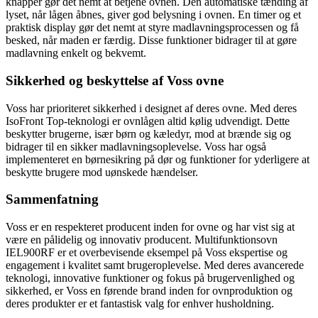
knapper gør det nemt at betjene ovnen. Den automatiske tænding af
lyset, når lågen åbnes, giver god belysning i ovnen. En timer og et
praktisk display gør det nemt at styre madlavningsprocessen og få
besked, når maden er færdig. Disse funktioner bidrager til at gøre
madlavning enkelt og bekvemt.
Sikkerhed og beskyttelse af Voss ovne
Voss har prioriteret sikkerhed i designet af deres ovne. Med deres
IsoFront Top-teknologi er ovnlågen altid kølig udvendigt. Dette
beskytter brugerne, især børn og kæledyr, mod at brænde sig og
bidrager til en sikker madlavningsoplevelse. Voss har også
implementeret en børnesikring på dør og funktioner for yderligere at
beskytte brugere mod uønskede hændelser.
Sammenfatning
Voss er en respekteret producent inden for ovne og har vist sig at
være en pålidelig og innovativ producent. Multifunktionsovn
IEL900RF er et overbevisende eksempel på Voss ekspertise og
engagement i kvalitet samt brugeroplevelse. Med deres avancerede
teknologi, innovative funktioner og fokus på brugervenlighed og
sikkerhed, er Voss en førende brand inden for ovnproduktion og
deres produkter er et fantastisk valg for enhver husholdning.