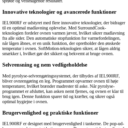
sprøde og velsmagende resultater.
Innovative teknologier og avancerede funktioner
IEL900RF er udstyret med flere innovative teknologier, der bidrager
til en optimal madlavning oplevelse. Med SurroundCook-
teknologien fordeler ovnen varmen jævnt, hvilket sikrer madlavning
fra alle sider. Den automatiske stopfunktion for varmefordelingen,
når lågen åbnes, er en unik funktion, der opretholder den ønskede
temperatur i ovnen. SoftMotion-teknologien sikrer, at lågen aldrig
smækker i, hvilket gør det sikkert og bekvemt at bruge ovnen.
Selvrensning og nem vedligeholdelse
Med pyrolyse-selvrengøringssystemet, der tilbydes af IEL900RF,
bliver ovnrengøring en leg. Programmet opvarmer ovnen til høje
temperaturer, hvilket brænder madrester til aske. Når pyrolyse-
programmet er afsluttet, kan asken nemt fjernes, og ovnen er klar til
brug igen. Denne funktion sparer tid og kræfter, og sikrer også
optimal hygiejne i ovnen.
Brugervenlighed og praktiske funktioner
IEL900RF er designet med brugervenlighed i tankerne. De pop-ud-