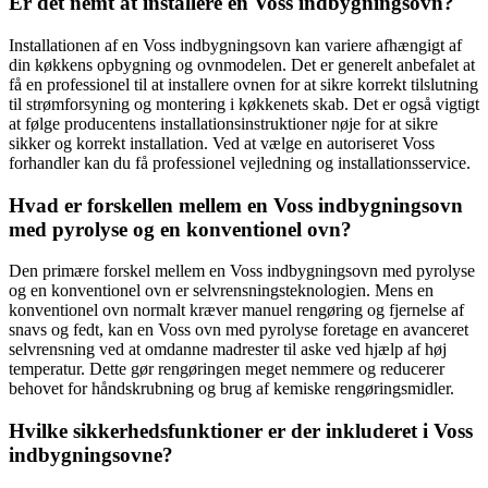
Er det nemt at installere en Voss indbygningsovn?
Installationen af en Voss indbygningsovn kan variere afhængigt af
din køkkens opbygning og ovnmodelen. Det er generelt anbefalet at
få en professionel til at installere ovnen for at sikre korrekt tilslutning
til strømforsyning og montering i køkkenets skab. Det er også vigtigt
at følge producentens installationsinstruktioner nøje for at sikre
sikker og korrekt installation. Ved at vælge en autoriseret Voss
forhandler kan du få professionel vejledning og installationsservice.
Hvad er forskellen mellem en Voss indbygningsovn
med pyrolyse og en konventionel ovn?
Den primære forskel mellem en Voss indbygningsovn med pyrolyse
og en konventionel ovn er selvrensningsteknologien. Mens en
konventionel ovn normalt kræver manuel rengøring og fjernelse af
snavs og fedt, kan en Voss ovn med pyrolyse foretage en avanceret
selvrensning ved at omdanne madrester til aske ved hjælp af høj
temperatur. Dette gør rengøringen meget nemmere og reducerer
behovet for håndskrubning og brug af kemiske rengøringsmidler.
Hvilke sikkerhedsfunktioner er der inkluderet i Voss
indbygningsovne?