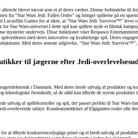
llerede blevet nævnt som et af deres værker. Denne forbindelse til Jedi-
torien fra “Star Wars Jedi: Fallen Order” og bringer spillerne på en sp
d Lucasfilm Games for at sikre, at “Star Wars Jedi: Survivor™” lever op 
tisk for Star Wars-universet.I dette spil kan spillere nyde et filmisk ka
løse mysterier undervejs. Disse funktioner viser Respawn Entertainments
pilverdenen med deres innovative og kvalitetsrige spil. Deres engagement
 produktioner. Med deres seneste udgivelse, “Star Wars Jedi: Survivor™”, 
tikker til jægerne efter Jedi-overlevelsesu
brugerelektronik i Danmark. Med deres brede udvalg af produkter og kon
g teknologiske fremskridt, så de altid kan tilbyde de nyeste produkter t
de udvalg af spillekonsoller og spil, der passer perfekt til Star Wars-
it Jedi-overlevende udstyr. Kundeanmeldelser af Elgiganten rosler ofte 
or at tilbyde konkurrencedygtige priser og et bredt udvalg af produkter