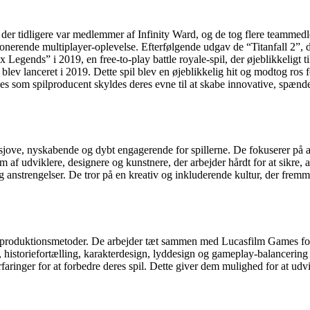
 tidligere var medlemmer af Infinity Ward, og de tog flere teammedlemm
nerende multiplayer-oplevelse. Efterfølgende udgav de “Titanfall 2”, der
ends” i 2019, en free-to-play battle royale-spil, der øjeblikkeligt tiltr
 blev lanceret i 2019. Dette spil blev en øjeblikkelig hit og modtog ros 
 som spilproducent skyldes deres evne til at skabe innovative, spænden
 sjove, nyskabende og dybt engagerende for spillerne. De fokuserer på a
m af udviklere, designere og kunstnere, der arbejder hårdt for at sikre, 
anstrengelser. De tror på en kreativ og inkluderende kultur, der fremm
produktionsmetoder. De arbejder tæt sammen med Lucasfilm Games for at
 historiefortælling, karakterdesign, lyddesign og gameplay-balancering
s erfaringer for at forbedre deres spil. Dette giver dem mulighed for at 