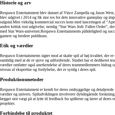
Historie og arv
Respawn Entertainment blev dannet af Vince Zampella og Jason West, der
blev udgivet i 2014 og fik stor ros for dets innovative gameplay og impo
salgstal.Men virkelig kommercial succes kom med lanceringen af “Apex Leg
anden kritisk rost udgivelse, nemlig “Star Wars Jedi: Fallen Order”, der
med Star Wars-universet.Respawn Entertainments pålidelighed og succes
gamere og bredere publikum.
Etik og værdier
Respawn Entertainments sigter mod at skabe spil af høj kvalitet, der er
samtidig med at de er sjove og udfordrende. Studiet har et dedikeret tea
værdier omfatter også anerkendelse af deres teammedlemmers bidrag og 
niveau af ekspertise og fordybelse, der er synlig i deres spil.
Produktionsmetoder
Respawn Entertainment er kendt for deres omhyggelige og detaljerede 
værdier og univers. Spiludviklingen involverer dybdegående forskning,
lægger stor vægt på at lytte til feedback fra spillerne og lærer af dere
projekter.
Forbindelse til produktet