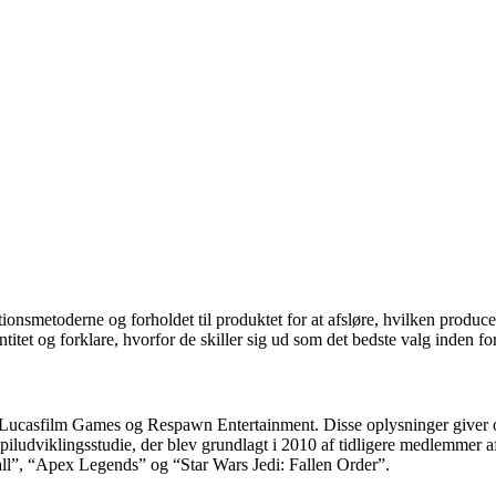
ionsmetoderne og forholdet til produktet for at afsløre, hvilken producen
itet og forklare, hvorfor de skiller sig ud som det bedste valg inden f
ed Lucasfilm Games og Respawn Entertainment. Disse oplysninger giver o
dviklingsstudie, der blev grundlagt i 2010 af tidligere medlemmer af In
fall”, “Apex Legends” og “Star Wars Jedi: Fallen Order”.