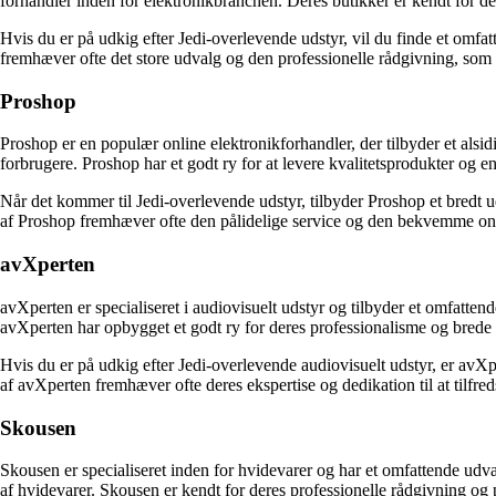
forhandler inden for elektronikbranchen. Deres butikker er kendt for de
Hvis du er på udkig efter Jedi-overlevende udstyr, vil du finde et omfat
fremhæver ofte det store udvalg og den professionelle rådgivning, som
Proshop
Proshop er en populær online elektronikforhandler, der tilbyder et alsi
forbrugere. Proshop har et godt ry for at levere kvalitetsprodukter og
Når det kommer til Jedi-overlevende udstyr, tilbyder Proshop et bredt u
af Proshop fremhæver ofte den pålidelige service og den bekvemme on
avXperten
avXperten er specialiseret i audiovisuelt udstyr og tilbyder et omfatten
avXperten har opbygget et godt ry for deres professionalisme og brede 
Hvis du er på udkig efter Jedi-overlevende audiovisuelt udstyr, er avXp
af avXperten fremhæver ofte deres ekspertise og dedikation til at tilfre
Skousen
Skousen er specialiseret inden for hvidevarer og har et omfattende udva
af hvidevarer. Skousen er kendt for deres professionelle rådgivning og p