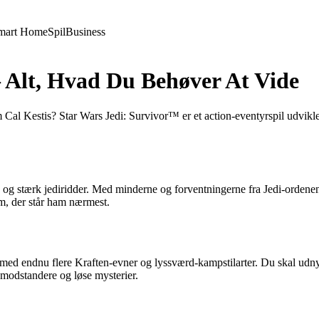
mart Home
Spil
Business
– Alt, Hvad Du Behøver At Vide
en om Cal Kestis? Star Wars Jedi: Survivor™ er et action-eventyrspil ud
ig og stærk jediridder. Med minderne og forventningerne fra Jedi-ordenen
em, der står ham nærmest.
 med endnu flere Kraften-evner og lyssværd-kampstilarter. Du skal udnyt
 modstandere og løse mysterier.