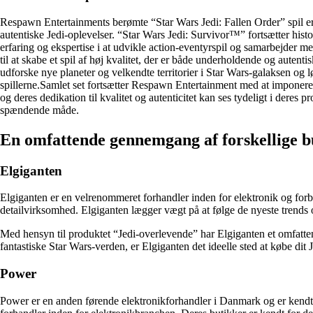
Respawn Entertainments berømte “Star Wars Jedi: Fallen Order” spil er a
autentiske Jedi-oplevelser. “Star Wars Jedi: Survivor™” fortsætter his
erfaring og ekspertise i at udvikle action-eventyrspil og samarbejder me
til at skabe et spil af høj kvalitet, der er både underholdende og auten
udforske nye planeter og velkendte territorier i Star Wars-galaksen og 
spillerne.Samlet set fortsætter Respawn Entertainment med at imponere s
og deres dedikation til kvalitet og autenticitet kan ses tydeligt i deres
spændende måde.
En omfattende gennemgang af forskellige bu
Elgiganten
Elgiganten er en velrenommeret forhandler inden for elektronik og for
detailvirksomhed. Elgiganten lægger vægt på at følge de nyeste trends o
Med hensyn til produktet “Jedi-overlevende” har Elgiganten et omfatten
fantastiske Star Wars-verden, er Elgiganten det ideelle sted at købe d
Power
Power er en anden førende elektronikforhandler i Danmark og er kendt f