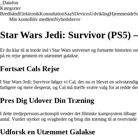
_
Datafon
Kategorier
Bredbånd
Elektronik
Konsultation
SaaS
Devices
Udvikling
Hjemmeside
S
Min konto
Bliv medlem
Nyhedsbreve
Star Wars Jedi: Survivor (PS5) 
Er du klar til at træde ind i Star Wars universet og fortsætte histori
på en rejse gennem en utæmmet galakse.
Fortsæt Cals Rejse
I Star Wars Jedi: Survivor følger vi Cal, der nu er blevet en selvstænd
farligere og mere desperat, og Cal må træffe svære valg for at redde d
Pres Dig Udover Din Træning
I dette tredjepersons-actionspil vender det filmiske kampsystem tilbage
antal. Vurder styrker og svagheder og brug din træning til at overvinde
Udforsk en Utæmmet Galakse