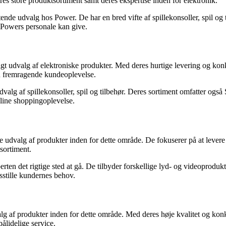
res store produktsortiment samt deres ekspertise inden for elektronik.
tende udvalg hos Power. De har en bred vifte af spillekonsoller, spil og
 Powers personale kan give.
digt udvalg af elektroniske produkter. Med deres hurtige levering og kon
 en fremragende kundeoplevelse.
dvalg af spillekonsoller, spil og tilbehør. Deres sortiment omfatter og
line shoppingoplevelse.
de udvalg af produkter inden for dette område. De fokuserer på at levere
sortiment.
erten det rigtige sted at gå. De tilbyder forskellige lyd- og videoprodu
dsstille kundernes behov.
lg af produkter inden for dette område. Med deres høje kvalitet og konk
ålidelige service.