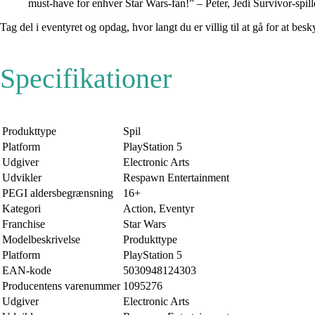
must-have for enhver Star Wars-fan!” – Peter, Jedi Survivor-spill
Tag del i eventyret og opdag, hvor langt du er villig til at gå for at bes
Specifikationer
Produkttype
Spil
Platform
PlayStation 5
Udgiver
Electronic Arts
Udvikler
Respawn Entertainment
PEGI aldersbegrænsning
16+
Kategori
Action, Eventyr
Franchise
Star Wars
Modelbeskrivelse
Produkttype
Platform
PlayStation 5
EAN-kode
5030948124303
Producentens varenummer
1095276
Udgiver
Electronic Arts