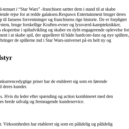
temaet i “Star Wars” -franchisen sætter dem i stand til at skabe
ændende rejse for at redde galaksen.Respawn Entertainment bruger deres
til fansens forventninger og franchisens rige historie. De er forpligtet
mpsystem, bruge forskellige Kraften-evner og lyssværd-kampteknikker,
 ekspertise i spiludvikling og skaber en dybt engagerende oplevelse for
 i at skabe spil, der appellerer til både hardcore-fans og nye spillere,
bringer de spillerne ind i Star Wars-universet på en helt ny og
dstyr
kurrencedygtige priser har de etableret sig som en førende
il deres kunder.
fans. Hvis du leder efter spænding og action kombineret med den
deres brede udvalg og fremragende kundeservice.
. Virksomheden har etableret sig som en pålidelig og pålidelig