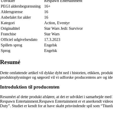
Udvikler
Respawn Entertainment
PEGI aldersbegrænsning
16+
Aldersgrænse
16
Anbefalet for alder
16
Kategori
Action, Eventyr
Originaltitel
Star Wars Jedi: Survivor
Franchise
Star Wars
Officiel udgivelsesdato
17.3.2023
Spillets sprog
Engelsk
Sprog
Engelsk
Resumé
Dette omfattende artikel vil dykke dybt ned i historien, etikken, produkt
produktoplysninger og søgeord vil vi udforske producentens arv og ident
Introduktion til producenten
Resuméet af dette produkt afslører, at det er udviklet i samarbejde m
Respawn Entertainment.Respawn Entertainment er et anerkendt videospilu
Duty”. Studiet er kendt for at have skabt prisvindende spil som “Titan