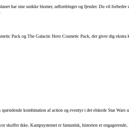
 planet har sine unikke biomer, udfordringer og fjender. Du vil forbed
.
etic Pack og The Galactic Hero Cosmetic Pack, der giver dig ekstra ko
r en spændende kombination af action og eventyr i det elskede Star Wars 
vor skuffer ikke. Kampsystemet er fantastisk, historien er engagerende, 