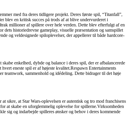
er med fra deres tidligere projekt. Deres første spil, “Titanfall”,
 blev en kritisk succes på trods af at blive undervurderet i
ak millioner af spillere over hele verden. Dette blev efterfulgt af en
for dets historiedrevne gameplay, visuelle præsentation og samspillet
de og veldesignede spiloplevelser, der appellerer til både hardcore-
t skabe enkelhed, dybde og balance i deres spil, der er afbalancerede
at hvert eneste spil er af højeste kvalitet.Respawn Entertainments
er teamwork, sammenhold og idédeling. Dette bidrager til det høje
 sikre, at Star Wars-oplevelsen er autentisk og tro mod franchisens
 for at skabe en uforglemmelig oplevelse for spillerne.Virksomheden
udvikle sig og indarbejde spilleres ønsker og behov i deres kommende