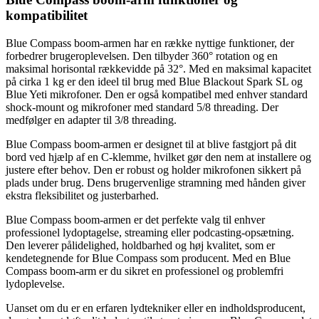
kompatibilitet
Blue Compass boom-armen har en række nyttige funktioner, der
forbedrer brugeroplevelsen. Den tilbyder 360° rotation og en
maksimal horisontal rækkevidde på 32°. Med en maksimal kapacitet
på cirka 1 kg er den ideel til brug med Blue Blackout Spark SL og
Blue Yeti mikrofoner. Den er også kompatibel med enhver standard
shock-mount og mikrofoner med standard 5/8 threading. Der
medfølger en adapter til 3/8 threading.
Blue Compass boom-armen er designet til at blive fastgjort på dit
bord ved hjælp af en C-klemme, hvilket gør den nem at installere og
justere efter behov. Den er robust og holder mikrofonen sikkert på
plads under brug. Dens brugervenlige stramning med hånden giver
ekstra fleksibilitet og justerbarhed.
Blue Compass boom-armen er det perfekte valg til enhver
professionel lydoptagelse, streaming eller podcasting-opsætning.
Den leverer pålidelighed, holdbarhed og høj kvalitet, som er
kendetegnende for Blue Compass som producent. Med en Blue
Compass boom-arm er du sikret en professionel og problemfri
lydoplevelse.
Uanset om du er en erfaren lydtekniker eller en indholdsproducent,