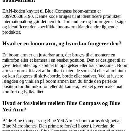
EAN-koden knyttet til Blue Compass boom-armen er
5099206085190. Denne kode bruges til at identificere produktet
internationalt og gør det nemt for forhandlere og forbrugere at søge
og identificere den specifikke boom-arm blandt andre lignende
produkter.
Hvad er en boom arm, og hvordan fungerer den?
En boom arm er en justerbar arm, der bruges til at montere en
mikrofon eller et kamera i en ønsket position. Den er designet til at
give fleksibilitet og stabilitet til optagelser eller transmissioner. Boom
arms er normalt lavet af holdbart materiale som stål eller aluminium
og kan fastgøres til skriveborde, borde eller stativer. Ved at justere
længden og vinklen på boom armen kan du finde den perfekte
position for din mikrofon eller dit kamera, hvilket giver maksimal
komfort og lydkvalitet.
Hvad er forskellen mellem Blue Compass og Blue
Yeti Arm?
Både Blue Compass og Blue Yeti Arm er boom arms designet af
Blue Microphones. Den primære forskel ligger i, hvordan de