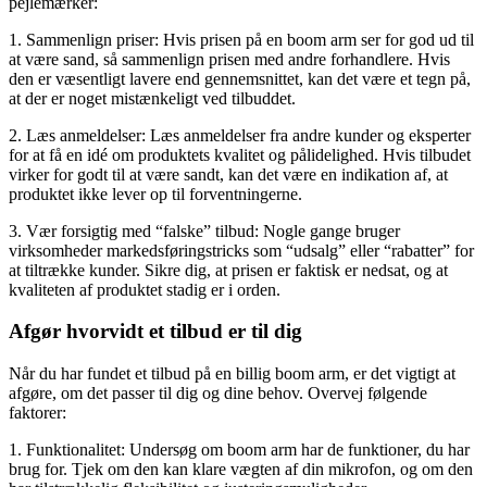
pejlemærker:
1. Sammenlign priser: Hvis prisen på en boom arm ser for god ud til
at være sand, så sammenlign prisen med andre forhandlere. Hvis
den er væsentligt lavere end gennemsnittet, kan det være et tegn på,
at der er noget mistænkeligt ved tilbuddet.
2. Læs anmeldelser: Læs anmeldelser fra andre kunder og eksperter
for at få en idé om produktets kvalitet og pålidelighed. Hvis tilbudet
virker for godt til at være sandt, kan det være en indikation af, at
produktet ikke lever op til forventningerne.
3. Vær forsigtig med “falske” tilbud: Nogle gange bruger
virksomheder markedsføringstricks som “udsalg” eller “rabatter” for
at tiltrække kunder. Sikre dig, at prisen er faktisk er nedsat, og at
kvaliteten af produktet stadig er i orden.
Afgør hvorvidt et tilbud er til dig
Når du har fundet et tilbud på en billig boom arm, er det vigtigt at
afgøre, om det passer til dig og dine behov. Overvej følgende
faktorer:
1. Funktionalitet: Undersøg om boom arm har de funktioner, du har
brug for. Tjek om den kan klare vægten af din mikrofon, og om den