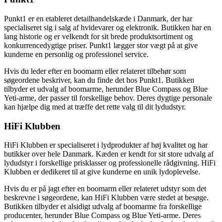
Punkt1 er en etableret detailhandelskæde i Danmark, der har
specialiseret sig i salg af hvidevarer og elektronik. Butikken har en
lang historie og er velkendt for sit brede produktsortiment og
konkurrencedygtige priser. Punkt1 lægger stor vægt på at give
kunderne en personlig og professionel service.
Hvis du leder efter en boomarm eller relateret tilbehør som
søgeordene beskriver, kan du finde det hos Punkt1. Butikken
tilbyder et udvalg af boomarme, herunder Blue Compass og Blue
Yeti-arme, der passer til forskellige behov. Deres dygtige personale
kan hjælpe dig med at træffe det rette valg til dit lydudstyr.
HiFi Klubben
HiFi Klubben er specialiseret i lydprodukter af høj kvalitet og har
butikker over hele Danmark. Kæden er kendt for sit store udvalg af
lydudstyr i forskellige prisklasser og professionelle rådgivning. HiFi
Klubben er dedikeret til at give kunderne en unik lydoplevelse.
Hvis du er på jagt efter en boomarm eller relateret udstyr som det
beskrevne i søgeordene, kan HiFi Klubben være stedet at besøge.
Butikken tilbyder et alsidigt udvalg af boomarme fra forskellige
producenter, herunder Blue Compass og Blue Yeti-arme. Deres