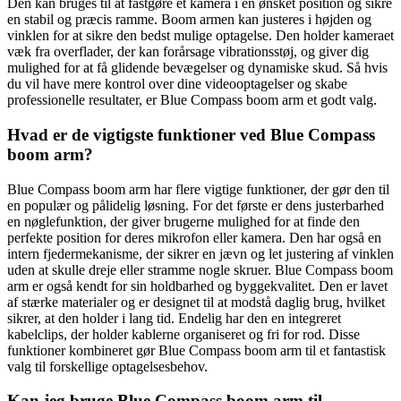
Den kan bruges til at fastgøre et kamera i en ønsket position og sikre
en stabil og præcis ramme. Boom armen kan justeres i højden og
vinklen for at sikre den bedst mulige optagelse. Den holder kameraet
væk fra overflader, der kan forårsage vibrationsstøj, og giver dig
mulighed for at få glidende bevægelser og dynamiske skud. Så hvis
du vil have mere kontrol over dine videooptagelser og skabe
professionelle resultater, er Blue Compass boom arm et godt valg.
Hvad er de vigtigste funktioner ved Blue Compass
boom arm?
Blue Compass boom arm har flere vigtige funktioner, der gør den til
en populær og pålidelig løsning. For det første er dens justerbarhed
en nøglefunktion, der giver brugerne mulighed for at finde den
perfekte position for deres mikrofon eller kamera. Den har også en
intern fjedermekanisme, der sikrer en jævn og let justering af vinklen
uden at skulle dreje eller stramme nogle skruer. Blue Compass boom
arm er også kendt for sin holdbarhed og byggekvalitet. Den er lavet
af stærke materialer og er designet til at modstå daglig brug, hvilket
sikrer, at den holder i lang tid. Endelig har den en integreret
kabelclips, der holder kablerne organiseret og fri for rod. Disse
funktioner kombineret gør Blue Compass boom arm til et fantastisk
valg til forskellige optagelsesbehov.
Kan jeg bruge Blue Compass boom arm til