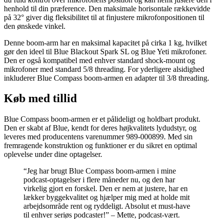
henhold til din præference. Den maksimale horisontale rækkevidde
på 32° giver dig fleksibilitet til at finjustere mikrofonpositionen til
den ønskede vinkel.
Denne boom-arm har en maksimal kapacitet på cirka 1 kg, hvilket
gør den ideel til Blue Blackout Spark SL og Blue Yeti mikrofoner.
Den er også kompatibel med enhver standard shock-mount og
mikrofoner med standard 5/8 threading. For yderligere alsidighed
inkluderer Blue Compass boom-armen en adapter til 3/8 threading.
Køb med tillid
Blue Compass boom-armen er et pålideligt og holdbart produkt.
Den er skabt af Blue, kendt for deres højkvalitets lydudstyr, og
leveres med producentens varenummer 989-000899. Med sin
fremragende konstruktion og funktioner er du sikret en optimal
oplevelse under dine optagelser.
“Jeg har brugt Blue Compass boom-armen i mine
podcast-optagelser i flere måneder nu, og den har
virkelig gjort en forskel. Den er nem at justere, har en
lækker byggekvalitet og hjælper mig med at holde mit
arbejdsområde rent og ryddeligt. Absolut et must-have
til enhver seriøs podcaster!” – Mette, podcast-vært.