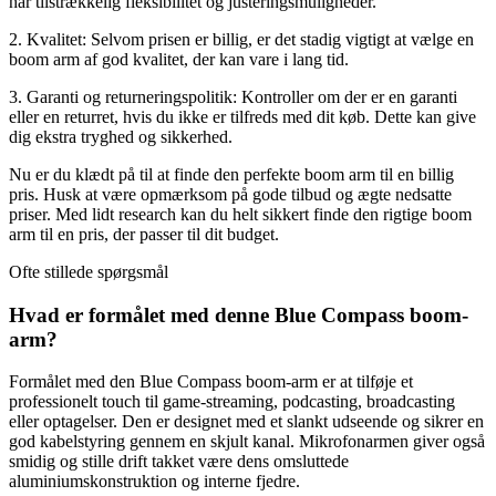
har tilstrækkelig fleksibilitet og justeringsmuligheder.
2. Kvalitet: Selvom prisen er billig, er det stadig vigtigt at vælge en
boom arm af god kvalitet, der kan vare i lang tid.
3. Garanti og returneringspolitik: Kontroller om der er en garanti
eller en returret, hvis du ikke er tilfreds med dit køb. Dette kan give
dig ekstra tryghed og sikkerhed.
Nu er du klædt på til at finde den perfekte boom arm til en billig
pris. Husk at være opmærksom på gode tilbud og ægte nedsatte
priser. Med lidt research kan du helt sikkert finde den rigtige boom
arm til en pris, der passer til dit budget.
Ofte stillede spørgsmål
Hvad er formålet med denne Blue Compass boom-
arm?
Formålet med den Blue Compass boom-arm er at tilføje et
professionelt touch til game-streaming, podcasting, broadcasting
eller optagelser. Den er designet med et slankt udseende og sikrer en
god kabelstyring gennem en skjult kanal. Mikrofonarmen giver også
smidig og stille drift takket være dens omsluttede
aluminiumskonstruktion og interne fjedre.