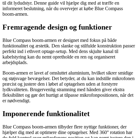
til dit lydudstyr. Denne guide vil hjælpe dig med at træffe en
informeret beslutning, når du overvejer at købe Blue Compass
boom-armen.
Fremragende design og funktioner
Blue Compass boom-armen er designet med fokus på både
funktionalitet og æstetik. Den slanke og stilfulde konstruktion passer
perfekt ind i ethvert optage-setup. Med dens skjulte kanal til
kabelstyring kan du nemt opretholde en ren og organiseret
arbejdsplads.
Boom-armen er lavet af omsluttet aluminium, hvilket sikrer smidige
og støjsvage bevægelser. Det betyder, at du kan indstille mikrofonen
præcist og justere den i løbet af optagelsen uden at forstyrre
lydkvaliteten. Brugervenlig stramning med hånden giver ekstra
fleksibilitet og gør det hurtigt at tilpasse mikrofonpositionen, når det
er nødvendigt.
Imponerende funktionalitet
Blue Compass boom-armen tilbyder flere nyttige funktioner, der
hjælper dig med at optimere dine optagelser. Med 360° rotation har
du fuld kontrol over mikrofonens position og kan nemt justere den i