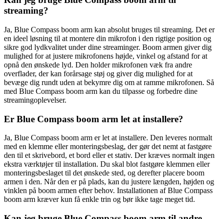
streaming?
Ja, Blue Compass boom arm kan absolut bruges til streaming. Det er
en ideel løsning til at montere din mikrofon i den rigtige position og
sikre god lydkvalitet under dine streaminger. Boom armen giver dig
mulighed for at justere mikrofonens højde, vinkel og afstand for at
opnå den ønskede lyd. Den holder mikrofonen væk fra andre
overflader, der kan forårsage støj og giver dig mulighed for at
bevæge dig rundt uden at bekymre dig om at ramme mikrofonen. Så
med Blue Compass boom arm kan du tilpasse og forbedre dine
streamingoplevelser.
Er Blue Compass boom arm let at installere?
Ja, Blue Compass boom arm er let at installere. Den leveres normalt
med en klemme eller monteringsbeslag, der gør det nemt at fastgøre
den til et skrivebord, et bord eller et stativ. Der kræves normalt ingen
ekstra værktøjer til installation. Du skal blot fastgøre klemmen eller
monteringsbeslaget til det ønskede sted, og derefter placere boom
armen i den. Når den er på plads, kan du justere længden, højden og
vinklen på boom armen efter behov. Installationen af Blue Compass
boom arm kræver kun få enkle trin og bør ikke tage meget tid.
Kan jeg bruge Blue Compass boom arm til andre