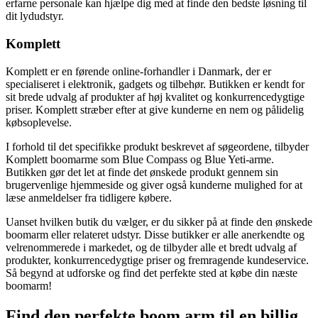
erfarne personale kan hjælpe dig med at finde den bedste løsning til
dit lydudstyr.
Komplett
Komplett er en førende online-forhandler i Danmark, der er
specialiseret i elektronik, gadgets og tilbehør. Butikken er kendt for
sit brede udvalg af produkter af høj kvalitet og konkurrencedygtige
priser. Komplett stræber efter at give kunderne en nem og pålidelig
købsoplevelse.
I forhold til det specifikke produkt beskrevet af søgeordene, tilbyder
Komplett boomarme som Blue Compass og Blue Yeti-arme.
Butikken gør det let at finde det ønskede produkt gennem sin
brugervenlige hjemmeside og giver også kunderne mulighed for at
læse anmeldelser fra tidligere købere.
Uanset hvilken butik du vælger, er du sikker på at finde den ønskede
boomarm eller relateret udstyr. Disse butikker er alle anerkendte og
velrenommerede i markedet, og de tilbyder alle et bredt udvalg af
produkter, konkurrencedygtige priser og fremragende kundeservice.
Så begynd at udforske og find det perfekte sted at købe din næste
boomarm!
Find den perfekte boom arm til en billig