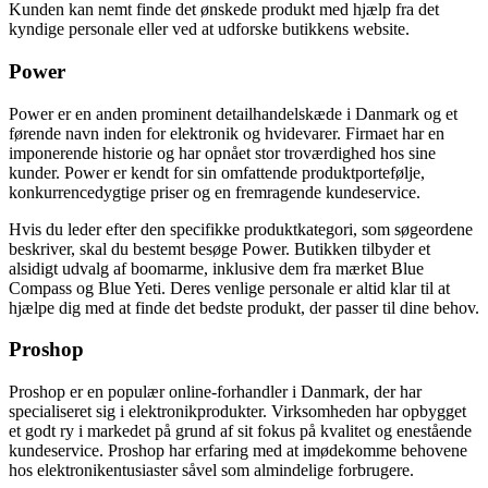
Kunden kan nemt finde det ønskede produkt med hjælp fra det
kyndige personale eller ved at udforske butikkens website.
Power
Power er en anden prominent detailhandelskæde i Danmark og et
førende navn inden for elektronik og hvidevarer. Firmaet har en
imponerende historie og har opnået stor troværdighed hos sine
kunder. Power er kendt for sin omfattende produktportefølje,
konkurrencedygtige priser og en fremragende kundeservice.
Hvis du leder efter den specifikke produktkategori, som søgeordene
beskriver, skal du bestemt besøge Power. Butikken tilbyder et
alsidigt udvalg af boomarme, inklusive dem fra mærket Blue
Compass og Blue Yeti. Deres venlige personale er altid klar til at
hjælpe dig med at finde det bedste produkt, der passer til dine behov.
Proshop
Proshop er en populær online-forhandler i Danmark, der har
specialiseret sig i elektronikprodukter. Virksomheden har opbygget
et godt ry i markedet på grund af sit fokus på kvalitet og enestående
kundeservice. Proshop har erfaring med at imødekomme behovene
hos elektronikentusiaster såvel som almindelige forbrugere.