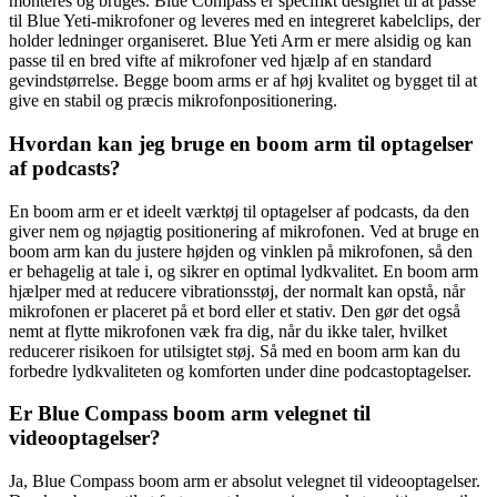
monteres og bruges. Blue Compass er specifikt designet til at passe
til Blue Yeti-mikrofoner og leveres med en integreret kabelclips, der
holder ledninger organiseret. Blue Yeti Arm er mere alsidig og kan
passe til en bred vifte af mikrofoner ved hjælp af en standard
gevindstørrelse. Begge boom arms er af høj kvalitet og bygget til at
give en stabil og præcis mikrofonpositionering.
Hvordan kan jeg bruge en boom arm til optagelser
af podcasts?
En boom arm er et ideelt værktøj til optagelser af podcasts, da den
giver nem og nøjagtig positionering af mikrofonen. Ved at bruge en
boom arm kan du justere højden og vinklen på mikrofonen, så den
er behagelig at tale i, og sikrer en optimal lydkvalitet. En boom arm
hjælper med at reducere vibrationsstøj, der normalt kan opstå, når
mikrofonen er placeret på et bord eller et stativ. Den gør det også
nemt at flytte mikrofonen væk fra dig, når du ikke taler, hvilket
reducerer risikoen for utilsigtet støj. Så med en boom arm kan du
forbedre lydkvaliteten og komforten under dine podcastoptagelser.
Er Blue Compass boom arm velegnet til
videooptagelser?
Ja, Blue Compass boom arm er absolut velegnet til videooptagelser.