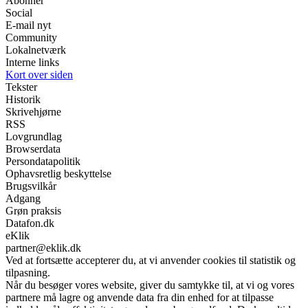
Abonnér
Social
E-mail nyt
Community
Lokalnetværk
Interne links
Kort over siden
Tekster
Historik
Skrivehjørne
RSS
Lovgrundlag
Browserdata
Persondatapolitik
Ophavsretlig beskyttelse
Brugsvilkår
Adgang
Grøn praksis
Datafon.dk
eKlik
partner@eklik.dk
Ved at fortsætte accepterer du, at vi anvender cookies til statistik og
tilpasning.
Når du besøger vores website, giver du samtykke til, at vi og vores
partnere må lagre og anvende data fra din enhed for at tilpasse