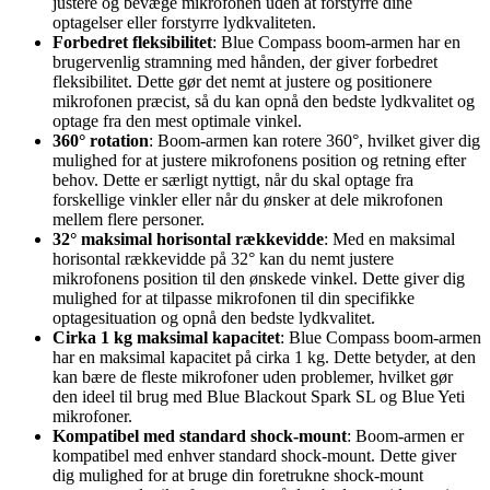
justere og bevæge mikrofonen uden at forstyrre dine
optagelser eller forstyrre lydkvaliteten.
Forbedret fleksibilitet
: Blue Compass boom-armen har en
brugervenlig stramning med hånden, der giver forbedret
fleksibilitet. Dette gør det nemt at justere og positionere
mikrofonen præcist, så du kan opnå den bedste lydkvalitet og
optage fra den mest optimale vinkel.
360° rotation
: Boom-armen kan rotere 360°, hvilket giver dig
mulighed for at justere mikrofonens position og retning efter
behov. Dette er særligt nyttigt, når du skal optage fra
forskellige vinkler eller når du ønsker at dele mikrofonen
mellem flere personer.
32° maksimal horisontal rækkevidde
: Med en maksimal
horisontal rækkevidde på 32° kan du nemt justere
mikrofonens position til den ønskede vinkel. Dette giver dig
mulighed for at tilpasse mikrofonen til din specifikke
optagesituation og opnå den bedste lydkvalitet.
Cirka 1 kg maksimal kapacitet
: Blue Compass boom-armen
har en maksimal kapacitet på cirka 1 kg. Dette betyder, at den
kan bære de fleste mikrofoner uden problemer, hvilket gør
den ideel til brug med Blue Blackout Spark SL og Blue Yeti
mikrofoner.
Kompatibel med standard shock-mount
: Boom-armen er
kompatibel med enhver standard shock-mount. Dette giver
dig mulighed for at bruge din foretrukne shock-mount