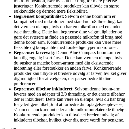
mikrofonposition, især hvis du har brug for mere præcise
justeringer. Konkurrerende produkter kan tilbyde en større
rækkevidde og dermed mere fleksibilitet.
Begrænset kompatibilitet
: Selvom denne boom-arm er
kompatibel med mikrofoner med standard 5/8 threading, kan
det være en ulempe, hvis du har en mikrofon med en anden
type threading. Dette kan begrænse dine valgmuligheder og
gøre det sværere at finde en passende mikrofon til brug med
denne boom-arm. Konkurrerende produkter kan være mere
fleksible og kompatible med forskellige typer mikrofoner.
Begrænset farvevalg
: Denne Blue Compass boom-arm er
kun tilgængelig i sort farve. Dette kan være en ulempe, hvis
du ønsker at matche boom-armen med din eksisterende
indretning eller foretrækker en anden farve. Konkurrerende
produkter kan tilbyde et bredere udvalg af farver, hvilket giver
dig mulighed for at vælge en, der passer bedre til dine
præferencer.
Begrænset tilbehør inkluderet
: Selvom denne boom-arm
leveres med en adapter til 3/8 threading, er det eneste tilbehør,
der er inkluderet. Dette kan være en ulempe, hvis du har brug
for yderligere tilbehør til at forbedre din optagelsesoplevelse,
såsom en shock-mount eller andre mikrofonrelaterede tilbehør.
Konkurrerende produkter kan tilbyde et bredere udvalg af
inkluderet tilbehør, hvilket giver dig mere værdi for pengene.