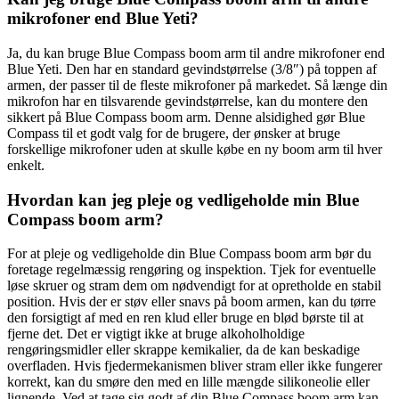
mikrofoner end Blue Yeti?
Ja, du kan bruge Blue Compass boom arm til andre mikrofoner end
Blue Yeti. Den har en standard gevindstørrelse (3/8″) på toppen af
armen, der passer til de fleste mikrofoner på markedet. Så længe din
mikrofon har en tilsvarende gevindstørrelse, kan du montere den
sikkert på Blue Compass boom arm. Denne alsidighed gør Blue
Compass til et godt valg for de brugere, der ønsker at bruge
forskellige mikrofoner uden at skulle købe en ny boom arm til hver
enkelt.
Hvordan kan jeg pleje og vedligeholde min Blue
Compass boom arm?
For at pleje og vedligeholde din Blue Compass boom arm bør du
foretage regelmæssig rengøring og inspektion. Tjek for eventuelle
løse skruer og stram dem om nødvendigt for at opretholde en stabil
position. Hvis der er støv eller snavs på boom armen, kan du tørre
den forsigtigt af med en ren klud eller bruge en blød børste til at
fjerne det. Det er vigtigt ikke at bruge alkoholholdige
rengøringsmidler eller skrappe kemikalier, da de kan beskadige
overfladen. Hvis fjedermekanismen bliver stram eller ikke fungerer
korrekt, kan du smøre den med en lille mængde silikoneolie eller
lignende. Ved at tage sig godt af din Blue Compass boom arm kan