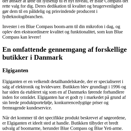
der ønsker at løfte dit lydsetup til et nyt niveau, er Blue Compass det
rette valg for dig. Deres dedikation til kvalitet og brugervenlighed
gør dem til en pålidelig og prisvindende producent i
lydteknologibranchen.
Invester i en Blue Compass boom-arm til din mikrofon i dag, og
oplev den ekstraordinære kvalitet og funktionalitet, som kun Blue
Compass kan levere!
En omfattende gennemgang af forskellige
butikker i Danmark
Elgiganten
Elgiganten er en velkendt detailhandelskæde, der er specialiseret i
salg af elektronik og hvidevarer. Butikken blev grundlagt i 1996 og
har siden da etableret sig som en af Danmarks førende forhandlere
inden for området. Elgiganten har et godt ry i markedet på grund af
sin brede produktportefølje, konkurrencedygtige priser og
fremragende kundeservice.
Når det kommer til det specifikke produkt beskrevet af søgeordene,
er Elgiganten et ideelt sted at handle. Butikken tilbyder et bredt
udvalg af boomarme, herunder Blue Compass og Blue Yeti-arme.