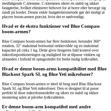
medfølgende C-klemme. C-klemmen sikrer en stabil og sikker
fastgørelse, hvilket eliminerer behovet for at borre eller bevæge sig
rundt på bordet. Denne enkle fastgørelsesmetode gør det muligt at
placere boom-armen præcist, hvor det er nødvendigt.
Hvad er de ekstra funktioner ved Blue Compass
boom-armen?
Blue Compass boom-armen har flere funktioner, herunder 360°
rotation, 32° maksimal horisontal rækkevidde og en maksimal
kapacitet på cirka 1 kg. Dette giver brugeren fuld kontrol over
mikrofonpositioneringen og mulighed for at tilpasse vinklen og
afstanden i forhold til optagestedet for bedst mulig lydkvalitet.
Hvad er denne boom-arms kompatibilitet med Blue
Blackout Spark SL og Blue Yeti mikrofoner?
Blue Compass boom-armen er ideel til brug med Blue Blackout
Spark SL og Blue Yeti mikrofoner. Den er designet til at passe
perfekt til disse mikrofonmodeller og sikrer en stabil og sikker
montering uden at påvirke lydkvaliteten.
Er denne boom-arm kompatibel med andre