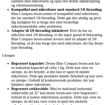
sammen med mikrofonen og opnå den bedste støjdæmpning
og vibrationsisolering.
Kompatibel med mikrofoner med standard 5/8 threading
:
Blue Compass boom-armen er kompatibel med mikrofoner,
der har standard 5/8 threading. Dette gør den alsidig og giver
dig mulighed for at bruge den med forskellige
mikrofonmodeller uden problemer.
Adapter til 3/8 threading inkluderet
: Hvis du har en
mikrofon med 3/8 threading, er der ingen grund til bekymring.
Blue Compass boom-armen leveres med en adapter til 3/8
threading, så du kan bruge den med mikrofoner, der har denne
type threading.
Ulemper
Begrænset kapacitet
: Denne Blue Compass boom-arm har
en maksimal kapacitet på cirka 1 kg. Dette kan være en
ulempe, da det betyder, at den kun er egnet til mindre
mikrofoner. Dette gør produktet mindre fleksibelt og kan være
en ulempe i forhold til konkurrerende produkter, der kan
håndtere større mikrofoner.
Begrænset rækkevidde
: Med en maksimal horisontal
rækkevidde på 32° kan denne boom-arm være begrænset i
forhold til at justere mikrofonens position. Dette kan være en
ulempe, da det kan være svært at opnå den ønskede