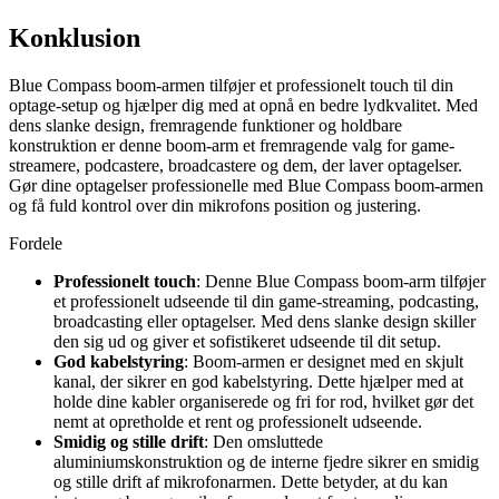
Konklusion
Blue Compass boom-armen tilføjer et professionelt touch til din
optage-setup og hjælper dig med at opnå en bedre lydkvalitet. Med
dens slanke design, fremragende funktioner og holdbare
konstruktion er denne boom-arm et fremragende valg for game-
streamere, podcastere, broadcastere og dem, der laver optagelser.
Gør dine optagelser professionelle med Blue Compass boom-armen
og få fuld kontrol over din mikrofons position og justering.
Fordele
Professionelt touch
: Denne Blue Compass boom-arm tilføjer
et professionelt udseende til din game-streaming, podcasting,
broadcasting eller optagelser. Med dens slanke design skiller
den sig ud og giver et sofistikeret udseende til dit setup.
God kabelstyring
: Boom-armen er designet med en skjult
kanal, der sikrer en god kabelstyring. Dette hjælper med at
holde dine kabler organiserede og fri for rod, hvilket gør det
nemt at opretholde et rent og professionelt udseende.
Smidig og stille drift
: Den omsluttede
aluminiumskonstruktion og de interne fjedre sikrer en smidig
og stille drift af mikrofonarmen. Dette betyder, at du kan