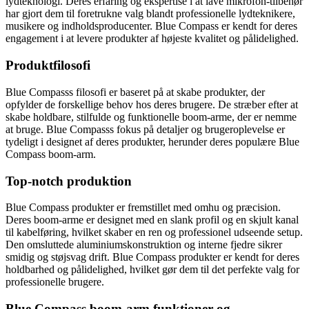
lydteknologi. Deres erfaring og ekspertise i at lave mikrofon-tilbehør
har gjort dem til foretrukne valg blandt professionelle lydteknikere,
musikere og indholdsproducenter. Blue Compass er kendt for deres
engagement i at levere produkter af højeste kvalitet og pålidelighed.
Produktfilosofi
Blue Compasss filosofi er baseret på at skabe produkter, der
opfylder de forskellige behov hos deres brugere. De stræber efter at
skabe holdbare, stilfulde og funktionelle boom-arme, der er nemme
at bruge. Blue Compasss fokus på detaljer og brugeroplevelse er
tydeligt i designet af deres produkter, herunder deres populære Blue
Compass boom-arm.
Top-notch produktion
Blue Compass produkter er fremstillet med omhu og præcision.
Deres boom-arme er designet med en slank profil og en skjult kanal
til kabelføring, hvilket skaber en ren og professionel udseende setup.
Den omsluttede aluminiumskonstruktion og interne fjedre sikrer
smidig og støjsvag drift. Blue Compass produkter er kendt for deres
holdbarhed og pålidelighed, hvilket gør dem til det perfekte valg for
professionelle brugere.
Blue Compass boom-arm funktioner og