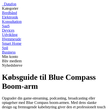
_
Datafon
Kategorier
Bredbånd
Elektronik
Konsultation
SaaS
Devices
Udvikling
Hjemmeside
Smart Home
Spil
Business
Min konto
Bliv medlem
Nyhedsbreve
Købsguide til Blue Compass
Boom-arm
Opgrader din game-streaming, podcasting, broadcasting eller
optagelser med Blue Compass boom-armen. Med dens slanke
design og fremragende kabelstyring giver den et professionelt touch