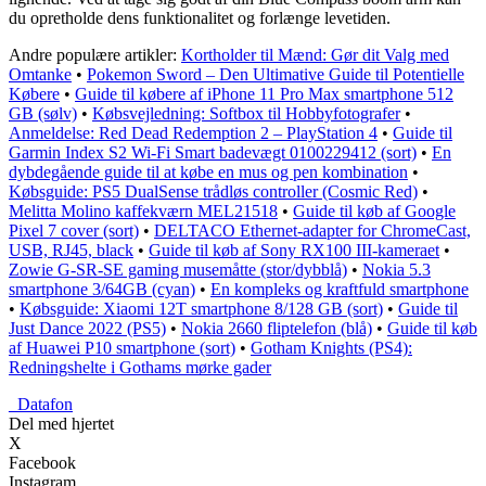
du opretholde dens funktionalitet og forlænge levetiden.
Andre populære artikler:
Kortholder til Mænd: Gør dit Valg med
Omtanke
•
Pokemon Sword – Den Ultimative Guide til Potentielle
Købere
•
Guide til købere af iPhone 11 Pro Max smartphone 512
GB (sølv)
•
Købsvejledning: Softbox til Hobbyfotografer
•
Anmeldelse: Red Dead Redemption 2 – PlayStation 4
•
Guide til
Garmin Index S2 Wi-Fi Smart badevægt 0100229412 (sort)
•
En
dybdegående guide til at købe en mus og pen kombination
•
Købsguide: PS5 DualSense trådløs controller (Cosmic Red)
•
Melitta Molino kaffekværn MEL21518
•
Guide til køb af Google
Pixel 7 cover (sort)
•
DELTACO Ethernet-adapter for ChromeCast,
USB, RJ45, black
•
Guide til køb af Sony RX100 III-kameraet
•
Zowie G-SR-SE gaming musemåtte (stor/dybblå)
•
Nokia 5.3
smartphone 3/64GB (cyan)
•
En kompleks og kraftfuld smartphone
•
Købsguide: Xiaomi 12T smartphone 8/128 GB (sort)
•
Guide til
Just Dance 2022 (PS5)
•
Nokia 2660 fliptelefon (blå)
•
Guide til køb
af Huawei P10 smartphone (sort)
•
Gotham Knights (PS4):
Redningshelte i Gothams mørke gader
_
Datafon
Del med hjertet
X
Facebook
Instagram