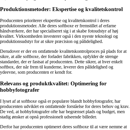
Produktionsmetoder: Ekspertise og kvalitetskontrol
Producenten prioriterer ekspertise og kvalitetskontrol i deres
produktionsmetoder. Alle deres softboxe er fremstillet af erfarne
håndværkere, der har specialiseret sig i at skabe fotoudstyr af høj
kvalitet. Virksomheden investerer også i den nyeste teknologi og
produktionsudstyr for at sikre præcision og pålidelighed.
Derudover er der en omfattende kvalitetskontrolproces på plads for at
sikre, at alle softboxe, der forlader fabrikken, opfylder de strenge
standarder, der er fastsat af producenten. Dette sikrer, at hver enkelt
softbox, der når frem til kunderne, leverer den pålidelighed og
ydeevne, som producenten er kendt for.
Relevans og produktkvalitet: Optimering for
hobbyfotografer
I lyset af at softboxe også er populære blandt hobbyfotografer, har
producenten udviklet en omfattende forståelse for deres behov og krav.
De ved, at hobbyfotografer ofte har begrænset plads og budget, men
stadig ønsker at opnå professionelt udseende billeder.
Derfor har producenten optimeret deres softboxe til at være nemme at