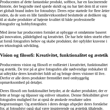
Producenten af dette fantastiske produkt, softbox, har en fascinerende
historie, der begyndte med spæde skridt og nu har ført dem til at være
et globalt brand inden for fotoudstyr. Deres rejse startede for flere årtier
siden, da de som en lille familievirksomhed besluttede at dedikere sig
til at skabe produkter af højeste kvalitet til både professionelle
fotografer og hobbyfotografer.
Med årene har producenten formået at opbygge et omdømme baseret
på innovation, pålidelighed og kreativitet. De har hele tiden stræbt efter
at forstå fotografers behov og skabe produkter, der opfylder kravene i
en teknologisk udvikling.
Vision og filosofi: Kreativitet, funktionalitet og æstetik
Producentens vision og filosofi er rodfæstet i kreativitet, funktionalitet
og æstetik. De tror på at give fotografen alle nødvendige redskaber til
at udtrykke deres kreativitet fuldt ud og bringe deres visioner til live.
Derfor er alle deres produkter fremstillet med omhyggelig
opmærksomhed på detaljer.
Deres filosofi om funktionalitet betyder, at de skaber produkter, der er
lette at bruge og tilpasser sig enhver situation. Denne fleksibilitet giver
fotografen mulighed for at opnå de ønskede resultater uden
begrænsninger. Og æstetikken i deres design afspejler deres forståelse
for, at fotoudstyr også skal være inspirerende og æstetisk tiltalende.