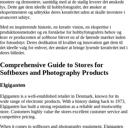
montere og demontere, samtidig med at de stadig leverer det ønskede
lys. Dette gør dem ideelle til hobbyfotografer, der ønsker at
eksperimentere og udtrykke deres kreativitet uden at skulle investere i
avanceret udstyr.
Med en inspirerende historie, en kreativ vision, en ekspertise i
produktionsmetoder og en forståelse for hobbyfotografers behov og
krav er producenten af softboxe blevet en af de førende mærker inden
for fotoudstyr. Deres dedikation til kvalitet og innovation gør dem til
det ideelle valg for enhver, der ønsker at bringe lysende kreativitet ind i
deres billeder.
Comprehensive Guide to Stores for
Softboxes and Photography Products
Elgiganten
Elgiganten is a well-established retailer in Denmark, known for its
wide range of electronic products. With a history dating back to 1973,
Elgiganten has built a strong reputation as a reliable and trustworthy
store. Customers highly value the stores excellent customer service and
competitive pricing.
When it comes to softboxes and photography equipment, Elgiganten