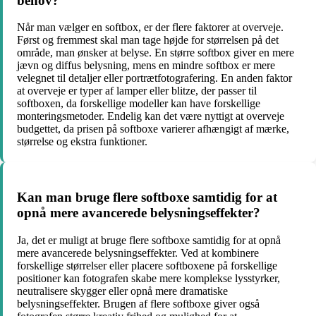
behov?
Når man vælger en softbox, er der flere faktorer at overveje.
Først og fremmest skal man tage højde for størrelsen på det
område, man ønsker at belyse. En større softbox giver en mere
jævn og diffus belysning, mens en mindre softbox er mere
velegnet til detaljer eller portrætfotografering. En anden faktor
at overveje er typer af lamper eller blitze, der passer til
softboxen, da forskellige modeller kan have forskellige
monteringsmetoder. Endelig kan det være nyttigt at overveje
budgettet, da prisen på softboxe varierer afhængigt af mærke,
størrelse og ekstra funktioner.
Kan man bruge flere softboxe samtidig for at
opnå mere avancerede belysningseffekter?
Ja, det er muligt at bruge flere softboxe samtidig for at opnå
mere avancerede belysningseffekter. Ved at kombinere
forskellige størrelser eller placere softboxene på forskellige
positioner kan fotografen skabe mere komplekse lysstyrker,
neutralisere skygger eller opnå mere dramatiske
belysningseffekter. Brugen af flere softboxe giver også