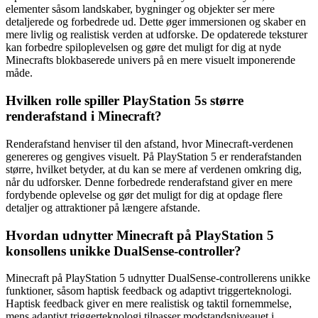
elementer såsom landskaber, bygninger og objekter ser mere
detaljerede og forbedrede ud. Dette øger immersionen og skaber en
mere livlig og realistisk verden at udforske. De opdaterede teksturer
kan forbedre spiloplevelsen og gøre det muligt for dig at nyde
Minecrafts blokbaserede univers på en mere visuelt imponerende
måde.
Hvilken rolle spiller PlayStation 5s større
renderafstand i Minecraft?
Renderafstand henviser til den afstand, hvor Minecraft-verdenen
genereres og gengives visuelt. På PlayStation 5 er renderafstanden
større, hvilket betyder, at du kan se mere af verdenen omkring dig,
når du udforsker. Denne forbedrede renderafstand giver en mere
fordybende oplevelse og gør det muligt for dig at opdage flere
detaljer og attraktioner på længere afstande.
Hvordan udnytter Minecraft på PlayStation 5
konsollens unikke DualSense-controller?
Minecraft på PlayStation 5 udnytter DualSense-controllerens unikke
funktioner, såsom haptisk feedback og adaptivt triggerteknologi.
Haptisk feedback giver en mere realistisk og taktil fornemmelse,
mens adaptivt triggerteknologi tilpasser modstandsniveauet i