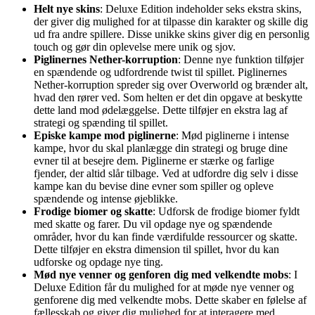
Helt nye skins
: Deluxe Edition indeholder seks ekstra skins,
der giver dig mulighed for at tilpasse din karakter og skille dig
ud fra andre spillere. Disse unikke skins giver dig en personlig
touch og gør din oplevelse mere unik og sjov.
Piglinernes Nether-korruption
: Denne nye funktion tilføjer
en spændende og udfordrende twist til spillet. Piglinernes
Nether-korruption spreder sig over Overworld og brænder alt,
hvad den rører ved. Som helten er det din opgave at beskytte
dette land mod ødelæggelse. Dette tilføjer en ekstra lag af
strategi og spænding til spillet.
Episke kampe mod piglinerne
: Mød piglinerne i intense
kampe, hvor du skal planlægge din strategi og bruge dine
evner til at besejre dem. Piglinerne er stærke og farlige
fjender, der altid slår tilbage. Ved at udfordre dig selv i disse
kampe kan du bevise dine evner som spiller og opleve
spændende og intense øjeblikke.
Frodige biomer og skatte
: Udforsk de frodige biomer fyldt
med skatte og farer. Du vil opdage nye og spændende
områder, hvor du kan finde værdifulde ressourcer og skatte.
Dette tilføjer en ekstra dimension til spillet, hvor du kan
udforske og opdage nye ting.
Mød nye venner og genforen dig med velkendte mobs
: I
Deluxe Edition får du mulighed for at møde nye venner og
genforene dig med velkendte mobs. Dette skaber en følelse af
fællesskab og giver dig mulighed for at interagere med