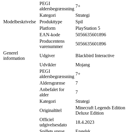
PEGI
7+
aldersbegrænsning
Kategori
Strategi
Modelbeskrivelse
Produkttype
Spil
Platform
PlayStation 5
EAN-kode
5056635601896
Producentens
5056635601896
varenummer
Generel
Udgiver
Blackbird Interactive
information
Udvikler
Mojang
PEGI
7+
aldersbegrænsning
Aldersgrænse
7
Anbefalet for
7
alder
Kategori
Strategi
Minecraft Legends Edition
Originaltitel
Deluxe Edition
Officiel
18.4.2023
udgivelsesdato
Spillets sprog
Engelsk