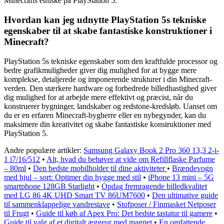
Minecrafts etniske på PlayStation 5.
Hvordan kan jeg udnytte PlayStation 5s tekniske
egenskaber til at skabe fantastiske konstruktioner i
Minecraft?
PlayStation 5s tekniske egenskaber som den kraftfulde processor og
bedre grafikmuligheder giver dig mulighed for at bygge mere
komplekse, detaljerede og imponerende strukturer i din Minecraft-
verden. Den stærkere hardware og forbedrede billedhastighed giver
dig mulighed for at arbejde mere effektivt og præcist, når du
konstruerer bygninger, landskaber og redstone-kredsløb. Uanset om
du er en erfaren Minecraft-bygherre eller en nybegynder, kan du
maksimere din kreativitet og skabe fantastiske konstruktioner med
PlayStation 5.
Andre populære artikler:
Samsung Galaxy Book 2 Pro 360 13,3 2-i-
1 i7/16/512
•
Alt, hvad du behøver at vide om Refillflaske Parfume
– 80ml
•
Den bedste mobilholder til dine aktiviteter
•
Brændevogn
med hjul – sort: Optimer din hygge med stil
•
iPhone 13 mini – 5G
smartphone 128GB Starlight
•
Opdag fremragende billedkvalitet
med LG 86 4K UHD Smart TV 86UM7600
•
Den ultimative guide
til sammenklappelige vandrestave
•
Stofposer / Finmasket Netposer
til Frugt
•
Guide til køb af Apex Pro: Det bedste tastatur til gamere
•
Guide til valg af et digitalt æggeur med magnet
•
En omfattende