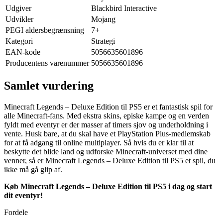
Udgiver
Blackbird Interactive
Udvikler
Mojang
PEGI aldersbegrænsning
7+
Kategori
Strategi
EAN-kode
5056635601896
Producentens varenummer
5056635601896
Samlet vurdering
Minecraft Legends – Deluxe Edition til PS5 er et fantastisk spil for
alle Minecraft-fans. Med ekstra skins, episke kampe og en verden
fyldt med eventyr er der masser af timers sjov og underholdning i
vente. Husk bare, at du skal have et PlayStation Plus-medlemskab
for at få adgang til online multiplayer. Så hvis du er klar til at
beskytte det blide land og udforske Minecraft-universet med dine
venner, så er Minecraft Legends – Deluxe Edition til PS5 et spil, du
ikke må gå glip af.
Køb Minecraft Legends – Deluxe Edition til PS5 i dag og start
dit eventyr!
Fordele