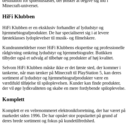
destination for spilentusiaster, der ønsker at begive sig ind i
Minecraft-universet.
HiFi Klubben
HiFi Klubben er en eksklusiv forhandler af lydudstyr og
hjemmebiografprodukter. De har specialiseret sig i at levere
førsteklasses lydoplevelser til musik- og filmelskere.
Kundeanmeldelser roser HiFi Klubbens ekspertise og professionelle
rådgivning omkring lydudstyr og hjemmebiografer. Butikken
tilbyder også et udvalg af tilbehør og produkter af høj kvalitet.
Selvom HiFi Klubben måske ikke er det første sted, der kommer i
tankerne, når man tænker på Minecraft til PlayStation 5, kan deres
sortiment af lydudstyr og hjemmebiografprodukter være en
værdifuld tilføjelse til spiloplevelsen. Kunder kan finde produkter,
der vil øge lydkvaliteten og skabe en mere fordybende spiloplevelse.
Komplett
Komplett er en velrenommeret elektronikforretning, der har været på
markedet siden 1996. De har opnået stor popularitet på grund af
deres brede sortiment og fokus på kundetilfredshed.