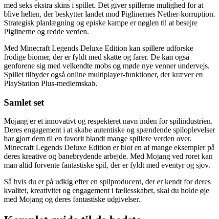
med seks ekstra skins i spillet. Det giver spillerne mulighed for at
blive helten, der beskytter landet mod Piglinernes Nether-korruption.
Strategisk planlægning og episke kampe er nøglen til at besejre
Piglinerne og redde verden.
Med Minecraft Legends Deluxe Edition kan spillere udforske
frodige biomer, der er fyldt med skatte og farer. De kan også
genforene sig med velkendte mobs og møde nye venner undervejs.
Spillet tilbyder også online multiplayer-funktioner, der kræver en
PlayStation Plus-medlemskab.
Samlet set
Mojang er et innovativt og respekteret navn inden for spilindustrien.
Deres engagement i at skabe autentiske og spændende spiloplevelser
har gjort dem til en favorit blandt mange spillere verden over.
Minecraft Legends Deluxe Edition er blot en af mange eksempler på
deres kreative og banebrydende arbejde. Med Mojang ved roret kan
man altid forvente fantastiske spil, der er fyldt med eventyr og sjov.
Så hvis du er på udkig efter en spilproducent, der er kendt for deres
kvalitet, kreativitet og engagement i fællesskabet, skal du holde øje
med Mojang og deres fantastiske udgivelser.