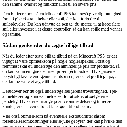
den samme kvalitet og funktionalitet til en lavere pris.
Den billigere pris på en Minecraft PS5 kan også give dig mulighed
for at købe ekstra tilbehør eller spil, der kan forbedre din
spiloplevelse. Du kan udnytte de penge, du sparer, til at købe flere
spil eller investere i et ekstra controller, så du kan spille med venner
og familie.
Sådan genkender du ægte billige tilbud
Når du leder efter ægte billige tilbud på en Minecraft PS5, er det
vigtigt at være opmærksom på nogle nøgleaspekter. Først og
fremmest skal du undersøge den almindelige pris for produktet, så
du kan sammenligne den med prisen på tilbuddet. Hvis prisen er
betydeligt lavere end gennemsnitsprisen, er det et godt tegn på, at
det kunne være et ægte tilbud.
Derudover bør du også undersøge sælgerens troværdighed. Tjek
anmeldelser og kundeanmeldelser for at sikre, at sælgeren er
pålidelig. Hvis der er mange positive anmeldelser og tilfredse
kunder, er chancerne for at få et godt tilbud bedre.
Vær også opmærksom på eventuelle ekstraudgifter såsom
forsendelsesomkostninger eller skjulte gebyrer, der kan påvirke den
samlede pris. Sammenlign priser hos forskellige forhandlere for at