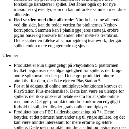
forskellige karakterer i spillet. Det åbner også op for nye
missioner og eventyr, som du kan udforske sammen med dine
allierede.
Red verden med dine allierede
: Når du har dine allierede
ved din side, kan du redde verden fra piglinernes Nether-
korruption. Sammen kan I planlægge jeres strategi, erobre
piglin-baser og forsvare hinanden efter mørkets frembrud.
Dette skaber en følelse af samarbejde og teamwork, der gør
spillet endnu mere engagerende og sjovt.
Ulemper
Produktet er kun tilgængeligt på PlayStation 5-platformen,
hvilket begrænser dets tilgængelighed for spillere, der bruger
andre spilkonsoller eller pc. Dette gør produktet mindre
attraktivt for dem, der ikke ejer en PlayStation 5.
For at få adgang til online multiplayer-funktionen kræves et
PlayStation Plus-medlemskab. Dette kan være en ulempe for
spillere, der ikke ønsker at betale ekstra for at spille online
med andre. Det gør produktet mindre konkurrencedygtigt i
forhold til spil, der tilbyder gratis online multiplayer.
Produktet har en PEGI aldersbegrænsning på 7+. Dette
betyder, at det primært henvender sig til yngre spillere, og det
kan være mindre interessant for mere erfarne og ældre
spillere. Dette gør produktet mindre alsidigt og begrænser dets