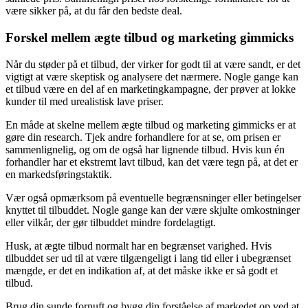
være sikker på, at du får den bedste deal.
Forskel mellem ægte tilbud og marketing gimmicks
Når du støder på et tilbud, der virker for godt til at være sandt, er det
vigtigt at være skeptisk og analysere det nærmere. Nogle gange kan
et tilbud være en del af en marketingkampagne, der prøver at lokke
kunder til med urealistisk lave priser.
En måde at skelne mellem ægte tilbud og marketing gimmicks er at
gøre din research. Tjek andre forhandlere for at se, om prisen er
sammenlignelig, og om de også har lignende tilbud. Hvis kun én
forhandler har et ekstremt lavt tilbud, kan det være tegn på, at det er
en markedsføringstaktik.
Vær også opmærksom på eventuelle begrænsninger eller betingelser
knyttet til tilbuddet. Nogle gange kan der være skjulte omkostninger
eller vilkår, der gør tilbuddet mindre fordelagtigt.
Husk, at ægte tilbud normalt har en begrænset varighed. Hvis
tilbuddet ser ud til at være tilgængeligt i lang tid eller i ubegrænset
mængde, er det en indikation af, at det måske ikke er så godt et
tilbud.
Brug din sunde fornuft og bygg din forståelse af markedet op ved at