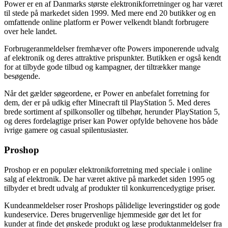
Power er en af Danmarks største elektronikforretninger og har været
til stede på markedet siden 1999. Med mere end 20 butikker og en
omfattende online platform er Power velkendt blandt forbrugere
over hele landet.
Forbrugeranmeldelser fremhæver ofte Powers imponerende udvalg
af elektronik og deres attraktive prispunkter. Butikken er også kendt
for at tilbyde gode tilbud og kampagner, der tiltrækker mange
besøgende.
Når det gælder søgeordene, er Power en anbefalet forretning for
dem, der er på udkig efter Minecraft til PlayStation 5. Med deres
brede sortiment af spilkonsoller og tilbehør, herunder PlayStation 5,
og deres fordelagtige priser kan Power opfylde behovene hos både
ivrige gamere og casual spilentusiaster.
Proshop
Proshop er en populær elektronikforretning med speciale i online
salg af elektronik. De har været aktive på markedet siden 1995 og
tilbyder et bredt udvalg af produkter til konkurrencedygtige priser.
Kundeanmeldelser roser Proshops pålidelige leveringstider og gode
kundeservice. Deres brugervenlige hjemmeside gør det let for
kunder at finde det ønskede produkt og læse produktanmeldelser fra