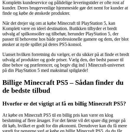
Kompletts kundeservice og pålidelige leveringstider er ofte rost af
kunder. Deres brugervenlige hjemmeside gør det nemt for kunder at
finde og købe de ønskede produkter.
Når det drejer sig om at købe Minecraft til PlayStation 5, kan
Komplett være en ideel destination. Butikken tilbyder et bredt
udvalg af spilkonsoller og tilbehør, herunder PlayStation 5, der
passer til behovene hos både professionelle gamere og dem, der blot
ønsker at nyde spillet på deres PS5-konsol.
Uanset hvilken forretning du vælger, er du sikker på at finde et bredt
udvalg af produkter og gode priser. Vælg den, der bedst passer til
dine behov og præferencer, og begiv dig ind i Minecraft-universet
på din PlayStation 5 med maksimal spilglæde!
Billige Minecraft PS5 – Sådan finder du
de bedste tilbud
Hvorfor er det vigtigt at få en billig Minecraft PS5?
At købe en Minecraft PS5 til en billig pris kan være en klog
beslutning af flere årsager. For det første vil det spare dig penge på
dit køb, hvilket er godt for din økonomi. Derudover kan du få mere
værdi for pengene ved at købe en billig Minecraft PS5, da du får