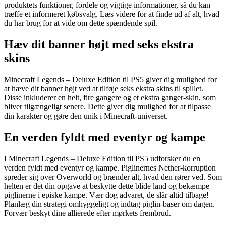
produktets funktioner, fordele og vigtige informationer, så du kan
træffe et informeret købsvalg. Læs videre for at finde ud af alt, hvad
du har brug for at vide om dette spændende spil.
Hæv dit banner højt med seks ekstra
skins
Minecraft Legends – Deluxe Edition til PS5 giver dig mulighed for
at hæve dit banner højt ved at tilføje seks ekstra skins til spillet.
Disse inkluderer en helt, fire gangere og et ekstra ganger-skin, som
bliver tilgængeligt senere. Dette giver dig mulighed for at tilpasse
din karakter og gøre den unik i Minecraft-universet.
En verden fyldt med eventyr og kampe
I Minecraft Legends – Deluxe Edition til PS5 udforsker du en
verden fyldt med eventyr og kampe. Piglinernes Nether-korruption
spreder sig over Overworld og brænder alt, hvad den rører ved. Som
helten er det din opgave at beskytte dette blide land og bekæmpe
piglinerne i episke kampe. Vær dog advaret, de slår altid tilbage!
Planlæg din strategi omhyggeligt og indtag piglin-baser om dagen.
Forvær beskyt dine allierede efter mørkets frembrud.