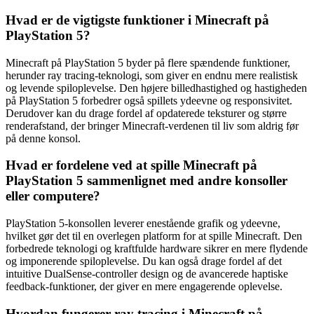
Hvad er de vigtigste funktioner i Minecraft på
PlayStation 5?
Minecraft på PlayStation 5 byder på flere spændende funktioner,
herunder ray tracing-teknologi, som giver en endnu mere realistisk
og levende spiloplevelse. Den højere billedhastighed og hastigheden
på PlayStation 5 forbedrer også spillets ydeevne og responsivitet.
Derudover kan du drage fordel af opdaterede teksturer og større
renderafstand, der bringer Minecraft-verdenen til liv som aldrig før
på denne konsol.
Hvad er fordelene ved at spille Minecraft på
PlayStation 5 sammenlignet med andre konsoller
eller computere?
PlayStation 5-konsollen leverer enestående grafik og ydeevne,
hvilket gør det til en overlegen platform for at spille Minecraft. Den
forbedrede teknologi og kraftfulde hardware sikrer en mere flydende
og imponerende spiloplevelse. Du kan også drage fordel af det
intuitive DualSense-controller design og de avancerede haptiske
feedback-funktioner, der giver en mere engagerende oplevelse.
Hvordan fungerer ray tracing i Minecraft på