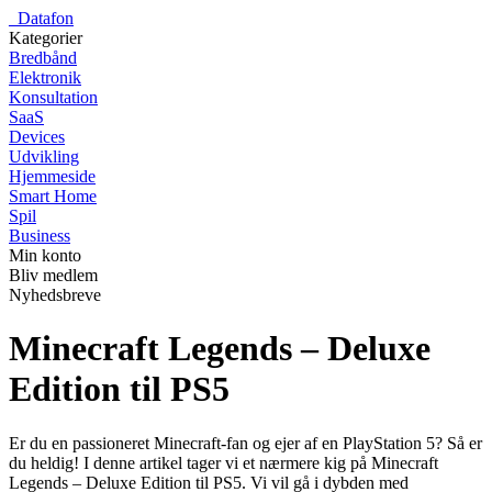
_
Datafon
Kategorier
Bredbånd
Elektronik
Konsultation
SaaS
Devices
Udvikling
Hjemmeside
Smart Home
Spil
Business
Min konto
Bliv medlem
Nyhedsbreve
Minecraft Legends – Deluxe
Edition til PS5
Er du en passioneret Minecraft-fan og ejer af en PlayStation 5? Så er
du heldig! I denne artikel tager vi et nærmere kig på Minecraft
Legends – Deluxe Edition til PS5. Vi vil gå i dybden med