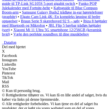
guide til TP-Link SG105S 5-port gigabit switch
•
Funko POP
Julekalender med Fortnite-helte
•
Købsguide til Blue Compass
Boom-arm
•
Samsung Galaxy Buds2 trådløse in-ear høretelefoner
(graphite)
•
Elgato Cam Link 4K: En kompleks løsning til bedre
optagelser
•
Braun Serie 9 skærehoved 92 S – sølv
•
Ibiza 8 højttaler
med Bluetooth og Mikrofon
•
JBL Flip 5 bærbar trådløs højttaler
(sort)
•
Xiaomi Mi 11 Ultra 5G smartphone 12/256GB (keramisk
hvid)
•
Vælg den perfekte soundbox til dine musikbehov
_
Datafon
Del med hjertet
X
Facebook
Instagram
LinkedIn
YouTube
Pinterest
TikTok
Mail
RSS
© Kun til personlig brug.
© Rettighederne tilhører os. Vi kan få en lille andel af salget, hvis du
køber via links på denne hjemmeside.
© Alle rettigheder forbeholdes. Vi kan tjene en del af salget fra
produkter, der er købt via vores websted som en del af vores