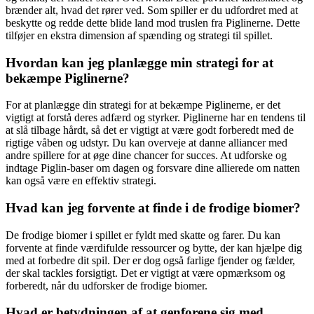
brænder alt, hvad det rører ved. Som spiller er du udfordret med at
beskytte og redde dette blide land mod truslen fra Piglinerne. Dette
tilføjer en ekstra dimension af spænding og strategi til spillet.
Hvordan kan jeg planlægge min strategi for at
bekæmpe Piglinerne?
For at planlægge din strategi for at bekæmpe Piglinerne, er det
vigtigt at forstå deres adfærd og styrker. Piglinerne har en tendens til
at slå tilbage hårdt, så det er vigtigt at være godt forberedt med de
rigtige våben og udstyr. Du kan overveje at danne alliancer med
andre spillere for at øge dine chancer for succes. At udforske og
indtage Piglin-baser om dagen og forsvare dine allierede om natten
kan også være en effektiv strategi.
Hvad kan jeg forvente at finde i de frodige biomer?
De frodige biomer i spillet er fyldt med skatte og farer. Du kan
forvente at finde værdifulde ressourcer og bytte, der kan hjælpe dig
med at forbedre dit spil. Der er dog også farlige fjender og fælder,
der skal tackles forsigtigt. Det er vigtigt at være opmærksom og
forberedt, når du udforsker de frodige biomer.
Hvad er betydningen af at genforene sig med