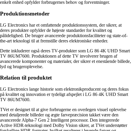
enkelt enhed opfylder forbrugernes behov og forventninger.
Produktionsmetoder
LG Electronics har et omfattende produktionssystem, der sikrer, at
deres produkter opfylder de højeste standarder for kvalitet og
pålidelighed. De bruger avancerede produktionsfaciliteter og state-of-
the-art teknologi til at fremstille deres elektroniske enheder.
Dette inkluderer også deres TV-produkter som LG 86 4K UHD Smart
TV 86UM7600. Produktionen af dette TV involverer brugen af
avancerede komponenter og materialer, der sikrer et enestående billede,
lyd og brugeroplevelse.
Relation til produktet
LG Electronics lange historie som elektronikproducent og deres fokus
på kvalitet og innovation er tydeligt afspejlet i LG 86 4K UHD Smart
TV 86UM7600.
TVet er designet til at give forbrugerne en overlegen visuel oplevelse
med detaljerede billeder og ægte farvepræcision takket være den
avancerede Alpha-7 Gen 2 Intelligent processor. Den integrerede
Active HDR-teknologi med Dolby Vision sikrer, at TVet understøtter
forskellige HDR-formater, hvilket resulterer i levende farver og