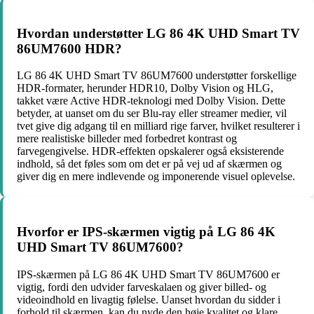
Hvordan understøtter LG 86 4K UHD Smart TV
86UM7600 HDR?
LG 86 4K UHD Smart TV 86UM7600 understøtter forskellige
HDR-formater, herunder HDR10, Dolby Vision og HLG,
takket være Active HDR-teknologi med Dolby Vision. Dette
betyder, at uanset om du ser Blu-ray eller streamer medier, vil
tvet give dig adgang til en milliard rige farver, hvilket resulterer i
mere realistiske billeder med forbedret kontrast og
farvegengivelse. HDR-effekten opskalerer også eksisterende
indhold, så det føles som om det er på vej ud af skærmen og
giver dig en mere indlevende og imponerende visuel oplevelse.
Hvorfor er IPS-skærmen vigtig på LG 86 4K
UHD Smart TV 86UM7600?
IPS-skærmen på LG 86 4K UHD Smart TV 86UM7600 er
vigtig, fordi den udvider farveskalaen og giver billed- og
videoindhold en livagtig følelse. Uanset hvordan du sidder i
forhold til skærmen, kan du nyde den høje kvalitet og klare