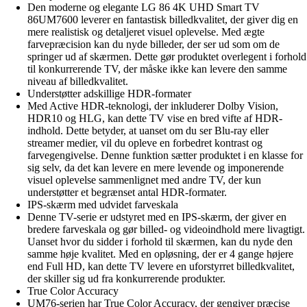
Den moderne og elegante LG 86 4K UHD Smart TV
86UM7600 leverer en fantastisk billedkvalitet, der giver dig en
mere realistisk og detaljeret visuel oplevelse. Med ægte
farvepræcision kan du nyde billeder, der ser ud som om de
springer ud af skærmen. Dette gør produktet overlegent i forhold
til konkurrerende TV, der måske ikke kan levere den samme
niveau af billedkvalitet.
Understøtter adskillige HDR-formater
Med Active HDR-teknologi, der inkluderer Dolby Vision,
HDR10 og HLG, kan dette TV vise en bred vifte af HDR-
indhold. Dette betyder, at uanset om du ser Blu-ray eller
streamer medier, vil du opleve en forbedret kontrast og
farvegengivelse. Denne funktion sætter produktet i en klasse for
sig selv, da det kan levere en mere levende og imponerende
visuel oplevelse sammenlignet med andre TV, der kun
understøtter et begrænset antal HDR-formater.
IPS-skærm med udvidet farveskala
Denne TV-serie er udstyret med en IPS-skærm, der giver en
bredere farveskala og gør billed- og videoindhold mere livagtigt.
Uanset hvor du sidder i forhold til skærmen, kan du nyde den
samme høje kvalitet. Med en opløsning, der er 4 gange højere
end Full HD, kan dette TV levere en uforstyrret billedkvalitet,
der skiller sig ud fra konkurrerende produkter.
True Color Accuracy
UM76-serien har True Color Accuracy, der gengiver præcise