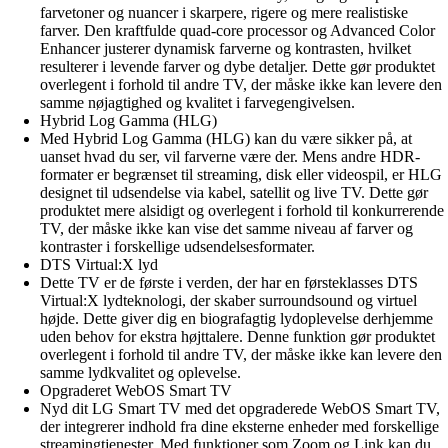
farvetoner og nuancer i skarpere, rigere og mere realistiske
farver. Den kraftfulde quad-core processor og Advanced Color
Enhancer justerer dynamisk farverne og kontrasten, hvilket
resulterer i levende farver og dybe detaljer. Dette gør produktet
overlegent i forhold til andre TV, der måske ikke kan levere den
samme nøjagtighed og kvalitet i farvegengivelsen.
Hybrid Log Gamma (HLG)
Med Hybrid Log Gamma (HLG) kan du være sikker på, at
uanset hvad du ser, vil farverne være der. Mens andre HDR-
formater er begrænset til streaming, disk eller videospil, er HLG
designet til udsendelse via kabel, satellit og live TV. Dette gør
produktet mere alsidigt og overlegent i forhold til konkurrerende
TV, der måske ikke kan vise det samme niveau af farver og
kontraster i forskellige udsendelsesformater.
DTS Virtual:X lyd
Dette TV er de første i verden, der har en førsteklasses DTS
Virtual:X lydteknologi, der skaber surroundsound og virtuel
højde. Dette giver dig en biografagtig lydoplevelse derhjemme
uden behov for ekstra højttalere. Denne funktion gør produktet
overlegent i forhold til andre TV, der måske ikke kan levere den
samme lydkvalitet og oplevelse.
Opgraderet WebOS Smart TV
Nyd dit LG Smart TV med det opgraderede WebOS Smart TV,
der integrerer indhold fra dine eksterne enheder med forskellige
streamingtjenester. Med funktioner som Zoom og Link kan du