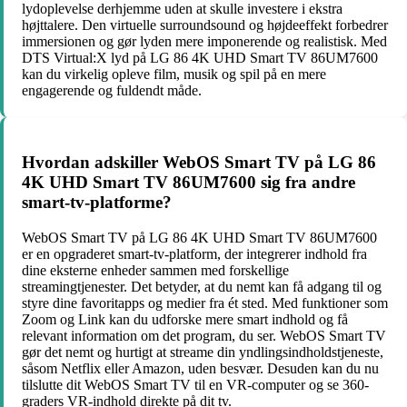
lydoplevelse derhjemme uden at skulle investere i ekstra
højttalere. Den virtuelle surroundsound og højdeeffekt forbedrer
immersionen og gør lyden mere imponerende og realistisk. Med
DTS Virtual:X lyd på LG 86 4K UHD Smart TV 86UM7600
kan du virkelig opleve film, musik og spil på en mere
engagerende og fuldendt måde.
Hvordan adskiller WebOS Smart TV på LG 86
4K UHD Smart TV 86UM7600 sig fra andre
smart-tv-platforme?
WebOS Smart TV på LG 86 4K UHD Smart TV 86UM7600
er en opgraderet smart-tv-platform, der integrerer indhold fra
dine eksterne enheder sammen med forskellige
streamingtjenester. Det betyder, at du nemt kan få adgang til og
styre dine favoritapps og medier fra ét sted. Med funktioner som
Zoom og Link kan du udforske mere smart indhold og få
relevant information om det program, du ser. WebOS Smart TV
gør det nemt og hurtigt at streame din yndlingsindholdstjeneste,
såsom Netflix eller Amazon, uden besvær. Desuden kan du nu
tilslutte dit WebOS Smart TV til en VR-computer og se 360-
graders VR-indhold direkte på dit tv.