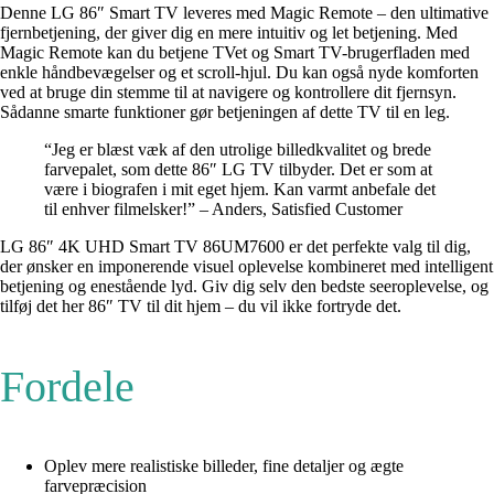
Denne LG 86″ Smart TV leveres med Magic Remote – den ultimative
fjernbetjening, der giver dig en mere intuitiv og let betjening. Med
Magic Remote kan du betjene TVet og Smart TV-brugerfladen med
enkle håndbevægelser og et scroll-hjul. Du kan også nyde komforten
ved at bruge din stemme til at navigere og kontrollere dit fjernsyn.
Sådanne smarte funktioner gør betjeningen af dette TV til en leg.
“Jeg er blæst væk af den utrolige billedkvalitet og brede
farvepalet, som dette 86″ LG TV tilbyder. Det er som at
være i biografen i mit eget hjem. Kan varmt anbefale det
til enhver filmelsker!” – Anders, Satisfied Customer
LG 86″ 4K UHD Smart TV 86UM7600 er det perfekte valg til dig,
der ønsker en imponerende visuel oplevelse kombineret med intelligent
betjening og enestående lyd. Giv dig selv den bedste seeroplevelse, og
tilføj det her 86″ TV til dit hjem – du vil ikke fortryde det.
Fordele
Oplev mere realistiske billeder, fine detaljer og ægte
farvepræcision