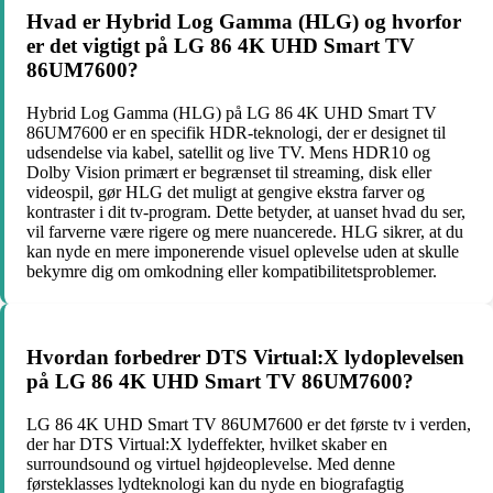
Hvad er Hybrid Log Gamma (HLG) og hvorfor
er det vigtigt på LG 86 4K UHD Smart TV
86UM7600?
Hybrid Log Gamma (HLG) på LG 86 4K UHD Smart TV
86UM7600 er en specifik HDR-teknologi, der er designet til
udsendelse via kabel, satellit og live TV. Mens HDR10 og
Dolby Vision primært er begrænset til streaming, disk eller
videospil, gør HLG det muligt at gengive ekstra farver og
kontraster i dit tv-program. Dette betyder, at uanset hvad du ser,
vil farverne være rigere og mere nuancerede. HLG sikrer, at du
kan nyde en mere imponerende visuel oplevelse uden at skulle
bekymre dig om omkodning eller kompatibilitetsproblemer.
Hvordan forbedrer DTS Virtual:X lydoplevelsen
på LG 86 4K UHD Smart TV 86UM7600?
LG 86 4K UHD Smart TV 86UM7600 er det første tv i verden,
der har DTS Virtual:X lydeffekter, hvilket skaber en
surroundsound og virtuel højdeoplevelse. Med denne
førsteklasses lydteknologi kan du nyde en biografagtig