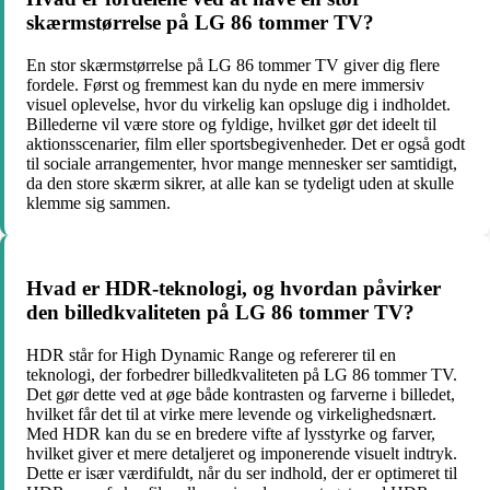
skærmstørrelse på LG 86 tommer TV?
En stor skærmstørrelse på LG 86 tommer TV giver dig flere
fordele. Først og fremmest kan du nyde en mere immersiv
visuel oplevelse, hvor du virkelig kan opsluge dig i indholdet.
Billederne vil være store og fyldige, hvilket gør det ideelt til
aktionsscenarier, film eller sportsbegivenheder. Det er også godt
til sociale arrangementer, hvor mange mennesker ser samtidigt,
da den store skærm sikrer, at alle kan se tydeligt uden at skulle
klemme sig sammen.
Hvad er HDR-teknologi, og hvordan påvirker
den billedkvaliteten på LG 86 tommer TV?
HDR står for High Dynamic Range og refererer til en
teknologi, der forbedrer billedkvaliteten på LG 86 tommer TV.
Det gør dette ved at øge både kontrasten og farverne i billedet,
hvilket får det til at virke mere levende og virkelighedsnært.
Med HDR kan du se en bredere vifte af lysstyrke og farver,
hvilket giver et mere detaljeret og imponerende visuelt indtryk.
Dette er især værdifuldt, når du ser indhold, der er optimeret til