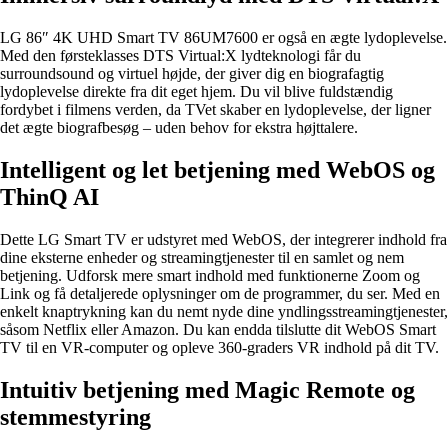
LG 86″ 4K UHD Smart TV 86UM7600 er også en ægte lydoplevelse.
Med den førsteklasses DTS Virtual:X lydteknologi får du
surroundsound og virtuel højde, der giver dig en biografagtig
lydoplevelse direkte fra dit eget hjem. Du vil blive fuldstændig
fordybet i filmens verden, da TVet skaber en lydoplevelse, der ligner
det ægte biografbesøg – uden behov for ekstra højttalere.
Intelligent og let betjening med WebOS og
ThinQ AI
Dette LG Smart TV er udstyret med WebOS, der integrerer indhold fra
dine eksterne enheder og streamingtjenester til en samlet og nem
betjening. Udforsk mere smart indhold med funktionerne Zoom og
Link og få detaljerede oplysninger om de programmer, du ser. Med en
enkelt knaptrykning kan du nemt nyde dine yndlingsstreamingtjenester,
såsom Netflix eller Amazon. Du kan endda tilslutte dit WebOS Smart
TV til en VR-computer og opleve 360-graders VR indhold på dit TV.
Intuitiv betjening med Magic Remote og
stemmestyring