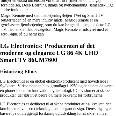
tilføjer en ekstra dimension via smart IoT (Internet of Things)
forbindelser, Deep Learning Image og lydbehandling, samt adskillige
andre funktioner.
Magic Remote med stemmebetjeningBetjen TVet og Smart TV
brugerfladen på en mere intuitiv måde. Magic Remote er en
gyrobaseret fjernbetjening, som du kan bruge til at betjene dette LG
TV med enkle håndbevægelser. Magic Remote er udstyret med et
scroll-hjul, så du nemt kan
LG Electronics: Producenten af det
moderne og elegante LG 86 4K UHD
Smart TV 86UM7600
Historie og Ethos
LG Electronics er en global elektronikproducent med hovedsæde i
Sydkorea. Virksomheden blev grundlagt i 1958 og har siden da været
en pioner inden for innovation og teknologi. LGs vision er at skabe
produkter, der gør livet bedre og mere bekvemt for forbrugerne.
LG Electronics er dedikeret til at skabe produkter af høj kvalitet, der
kombinerer avanceret teknologi med elegant design. Deres tilgang er
baseret på omhyggeligt forskning og udvikling for at sikre, at hver