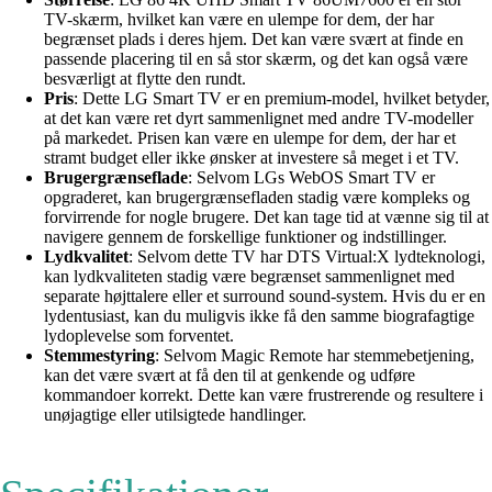
TV-skærm, hvilket kan være en ulempe for dem, der har
begrænset plads i deres hjem. Det kan være svært at finde en
passende placering til en så stor skærm, og det kan også være
besværligt at flytte den rundt.
Pris
: Dette LG Smart TV er en premium-model, hvilket betyder,
at det kan være ret dyrt sammenlignet med andre TV-modeller
på markedet. Prisen kan være en ulempe for dem, der har et
stramt budget eller ikke ønsker at investere så meget i et TV.
Brugergrænseflade
: Selvom LGs WebOS Smart TV er
opgraderet, kan brugergrænsefladen stadig være kompleks og
forvirrende for nogle brugere. Det kan tage tid at vænne sig til at
navigere gennem de forskellige funktioner og indstillinger.
Lydkvalitet
: Selvom dette TV har DTS Virtual:X lydteknologi,
kan lydkvaliteten stadig være begrænset sammenlignet med
separate højttalere eller et surround sound-system. Hvis du er en
lydentusiast, kan du muligvis ikke få den samme biografagtige
lydoplevelse som forventet.
Stemmestyring
: Selvom Magic Remote har stemmebetjening,
kan det være svært at få den til at genkende og udføre
kommandoer korrekt. Dette kan være frustrerende og resultere i
unøjagtige eller utilsigtede handlinger.