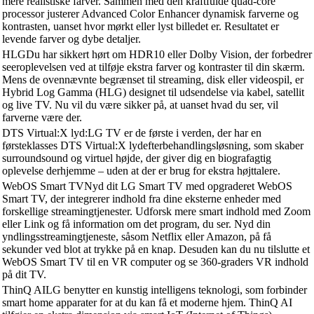
mere realistiske farver. Sammen med den kraftfulde quad-core
processor justerer Advanced Color Enhancer dynamisk farverne og
kontrasten, uanset hvor mørkt eller lyst billedet er. Resultatet er
levende farver og dybe detaljer.
HLGDu har sikkert hørt om HDR10 eller Dolby Vision, der forbedrer
seeroplevelsen ved at tilføje ekstra farver og kontraster til din skærm.
Mens de ovennævnte begrænset til streaming, disk eller videospil, er
Hybrid Log Gamma (HLG) designet til udsendelse via kabel, satellit
og live TV. Nu vil du være sikker på, at uanset hvad du ser, vil
farverne være der.
DTS Virtual:X lyd:LG TV er de første i verden, der har en
førsteklasses DTS Virtual:X lydefterbehandlingsløsning, som skaber
surroundsound og virtuel højde, der giver dig en biografagtig
oplevelse derhjemme – uden at der er brug for ekstra højttalere.
WebOS Smart TVNyd dit LG Smart TV med opgraderet WebOS
Smart TV, der integrerer indhold fra dine eksterne enheder med
forskellige streamingtjenester. Udforsk mere smart indhold med Zoom
eller Link og få information om det program, du ser. Nyd din
yndlingsstreamingtjeneste, såsom Netflix eller Amazon, på få
sekunder ved blot at trykke på en knap. Desuden kan du nu tilslutte et
WebOS Smart TV til en VR computer og se 360-graders VR indhold
på dit TV.
ThinQ AILG benytter en kunstig intelligens teknologi, som forbinder
smart home apparater for at du kan få et moderne hjem. ThinQ AI