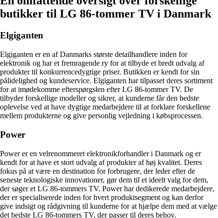
En omfattende oversigt over forskellige
butikker til LG 86-tommer TV i Danmark
Elgiganten
Elgiganten er en af Danmarks største detailhandlere inden for
elektronik og har et fremragende ry for at tilbyde et bredt udvalg af
produkter til konkurrencedygtige priser. Butikken er kendt for sin
pålidelighed og kundeservice. Elgiganten har tilpasset deres sortiment
for at imødekomme efterspørgslen efter LG 86-tommer TV. De
tilbyder forskellige modeller og sikrer, at kunderne får den bedste
oplevelse ved at have dygtige medarbejdere til at forklare forskellene
mellem produkterne og give personlig vejledning i købsprocessen.
Power
Power er en velrenommeret elektronikforhandler i Danmark og er
kendt for at have et stort udvalg af produkter af høj kvalitet. Deres
fokus på at være en destination for forbrugere, der leder efter de
seneste teknologiske innovationer, gør dem til et ideelt valg for dem,
der søger et LG 86-tommers TV. Power har dedikerede medarbejdere,
der er specialiserede inden for hvert produktsegment og kan derfor
give indsigt og rådgivning til kunderne for at hjælpe dem med at vælge
det bedste LG 86-tommers TV, der passer til deres behov.