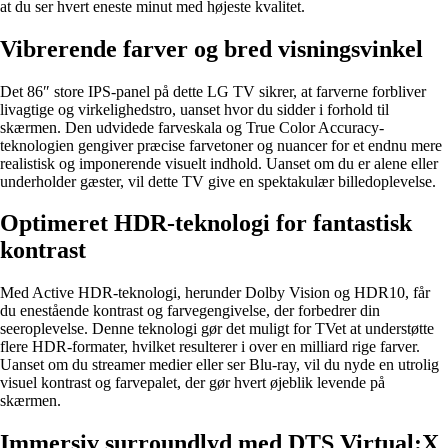
at du ser hvert eneste minut med højeste kvalitet.
Vibrerende farver og bred visningsvinkel
Det 86″ store IPS-panel på dette LG TV sikrer, at farverne forbliver
livagtige og virkelighedstro, uanset hvor du sidder i forhold til
skærmen. Den udvidede farveskala og True Color Accuracy-
teknologien gengiver præcise farvetoner og nuancer for et endnu mere
realistisk og imponerende visuelt indhold. Uanset om du er alene eller
underholder gæster, vil dette TV give en spektakulær billedoplevelse.
Optimeret HDR-teknologi for fantastisk
kontrast
Med Active HDR-teknologi, herunder Dolby Vision og HDR10, får
du enestående kontrast og farvegengivelse, der forbedrer din
seeroplevelse. Denne teknologi gør det muligt for TVet at understøtte
flere HDR-formater, hvilket resulterer i over en milliard rige farver.
Uanset om du streamer medier eller ser Blu-ray, vil du nyde en utrolig
visuel kontrast og farvepalet, der gør hvert øjeblik levende på
skærmen.
Immersiv surroundlyd med DTS Virtual:X