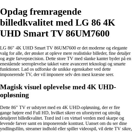
Opdag fremragende
billedkvalitet med LG 86 4K
UHD Smart TV 86UM7600
LG 86″ 4K UHD Smart TV 86UM7600 er det moderne og elegante
valg for alle, der ønsker at opleve mere realistiske billeder, fine detaljer
og ægte farvepræcision. Dette store TV med slanke kanter byder på en
enestående seeroplevelse takket være avanceret teknologi og smarte
funktioner. Lad os udforske de unikke egenskaber ved dette
imponerende TV, der vil imponere selv den mest kræsne seer.
Magisk visuel oplevelse med 4K UHD-
opløsning
Dette 86″ TV er udstyret med en 4K UHD-opløsning, der er fire
gange højere end Full HD, hvilket sikrer en uforstyrret og utrolig
detaljeret billedkvalitet. Træd ind i en virtuel verden med skarpe og
levende farver samt en imponerende kontrast. Uanset om du ser dine
yndlingsfilm, streamer indhold eller spiller videospil, vil dette TV sikre,