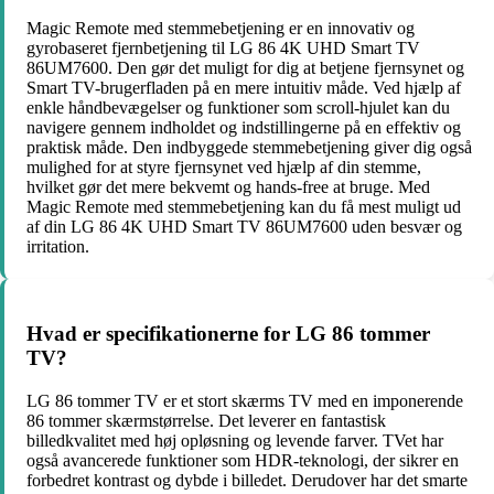
Magic Remote med stemmebetjening er en innovativ og
gyrobaseret fjernbetjening til LG 86 4K UHD Smart TV
86UM7600. Den gør det muligt for dig at betjene fjernsynet og
Smart TV-brugerfladen på en mere intuitiv måde. Ved hjælp af
enkle håndbevægelser og funktioner som scroll-hjulet kan du
navigere gennem indholdet og indstillingerne på en effektiv og
praktisk måde. Den indbyggede stemmebetjening giver dig også
mulighed for at styre fjernsynet ved hjælp af din stemme,
hvilket gør det mere bekvemt og hands-free at bruge. Med
Magic Remote med stemmebetjening kan du få mest muligt ud
af din LG 86 4K UHD Smart TV 86UM7600 uden besvær og
irritation.
Hvad er specifikationerne for LG 86 tommer
TV?
LG 86 tommer TV er et stort skærms TV med en imponerende
86 tommer skærmstørrelse. Det leverer en fantastisk
billedkvalitet med høj opløsning og levende farver. TVet har
også avancerede funktioner som HDR-teknologi, der sikrer en
forbedret kontrast og dybde i billedet. Derudover har det smarte