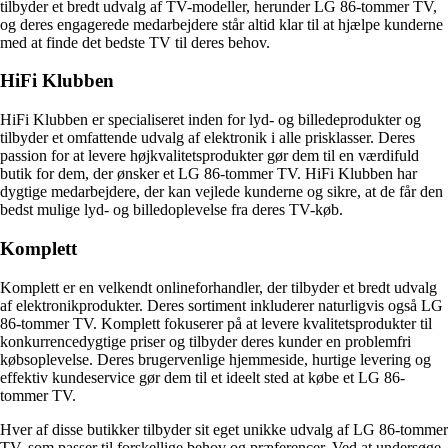
tilbyder et bredt udvalg af TV-modeller, herunder LG 86-tommer TV,
og deres engagerede medarbejdere står altid klar til at hjælpe kunderne
med at finde det bedste TV til deres behov.
HiFi Klubben
HiFi Klubben er specialiseret inden for lyd- og billedeprodukter og
tilbyder et omfattende udvalg af elektronik i alle prisklasser. Deres
passion for at levere højkvalitetsprodukter gør dem til en værdifuld
butik for dem, der ønsker et LG 86-tommer TV. HiFi Klubben har
dygtige medarbejdere, der kan vejlede kunderne og sikre, at de får den
bedst mulige lyd- og billedoplevelse fra deres TV-køb.
Komplett
Komplett er en velkendt onlineforhandler, der tilbyder et bredt udvalg
af elektronikprodukter. Deres sortiment inkluderer naturligvis også LG
86-tommer TV. Komplett fokuserer på at levere kvalitetsprodukter til
konkurrencedygtige priser og tilbyder deres kunder en problemfri
købsoplevelse. Deres brugervenlige hjemmeside, hurtige levering og
effektiv kundeservice gør dem til et ideelt sted at købe et LG 86-
tommer TV.
Hver af disse butikker tilbyder sit eget unikke udvalg af LG 86-tommer
TV, som passer til forskellige behov og præferencer. Ved at undersøge