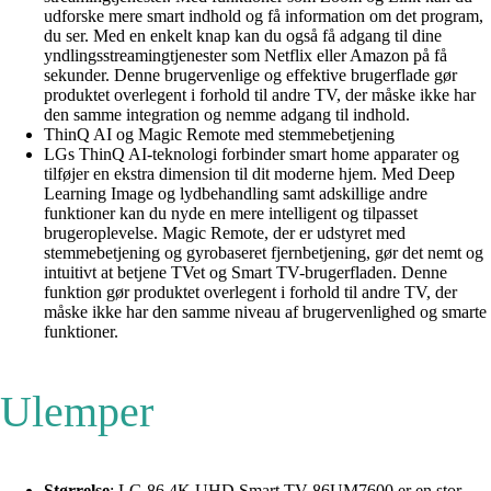
udforske mere smart indhold og få information om det program,
du ser. Med en enkelt knap kan du også få adgang til dine
yndlingsstreamingtjenester som Netflix eller Amazon på få
sekunder. Denne brugervenlige og effektive brugerflade gør
produktet overlegent i forhold til andre TV, der måske ikke har
den samme integration og nemme adgang til indhold.
ThinQ AI og Magic Remote med stemmebetjening
LGs ThinQ AI-teknologi forbinder smart home apparater og
tilføjer en ekstra dimension til dit moderne hjem. Med Deep
Learning Image og lydbehandling samt adskillige andre
funktioner kan du nyde en mere intelligent og tilpasset
brugeroplevelse. Magic Remote, der er udstyret med
stemmebetjening og gyrobaseret fjernbetjening, gør det nemt og
intuitivt at betjene TVet og Smart TV-brugerfladen. Denne
funktion gør produktet overlegent i forhold til andre TV, der
måske ikke har den samme niveau af brugervenlighed og smarte
funktioner.
Ulemper
Størrelse
: LG 86 4K UHD Smart TV 86UM7600 er en stor