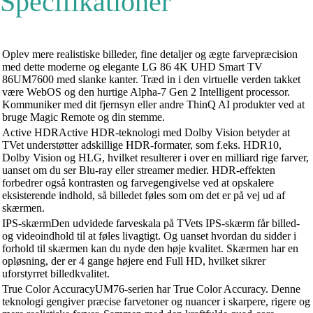
Specifikationer
Oplev mere realistiske billeder, fine detaljer og ægte farvepræcision
med dette moderne og elegante LG 86 4K UHD Smart TV
86UM7600 med slanke kanter. Træd in i den virtuelle verden takket
være WebOS og den hurtige Alpha-7 Gen 2 Intelligent processor.
Kommuniker med dit fjernsyn eller andre ThinQ AI produkter ved at
bruge Magic Remote og din stemme.
Active HDRActive HDR-teknologi med Dolby Vision betyder at
TVet understøtter adskillige HDR-formater, som f.eks. HDR10,
Dolby Vision og HLG, hvilket resulterer i over en milliard rige farver,
uanset om du ser Blu-ray eller streamer medier. HDR-effekten
forbedrer også kontrasten og farvegengivelse ved at opskalere
eksisterende indhold, så billedet føles som om det er på vej ud af
skærmen.
IPS-skærmDen udvidede farveskala på TVets IPS-skærm får billed-
og videoindhold til at føles livagtigt. Og uanset hvordan du sidder i
forhold til skærmen kan du nyde den høje kvalitet. Skærmen har en
opløsning, der er 4 gange højere end Full HD, hvilket sikrer
uforstyrret billedkvalitet.
True Color AccuracyUM76-serien har True Color Accuracy. Denne
teknologi gengiver præcise farvetoner og nuancer i skarpere, rigere og