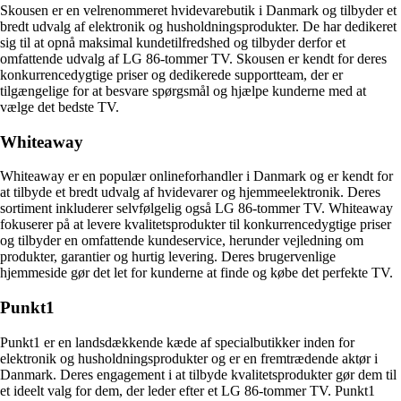
Skousen er en velrenommeret hvidevarebutik i Danmark og tilbyder et
bredt udvalg af elektronik og husholdningsprodukter. De har dedikeret
sig til at opnå maksimal kundetilfredshed og tilbyder derfor et
omfattende udvalg af LG 86-tommer TV. Skousen er kendt for deres
konkurrencedygtige priser og dedikerede supportteam, der er
tilgængelige for at besvare spørgsmål og hjælpe kunderne med at
vælge det bedste TV.
Whiteaway
Whiteaway er en populær onlineforhandler i Danmark og er kendt for
at tilbyde et bredt udvalg af hvidevarer og hjemmeelektronik. Deres
sortiment inkluderer selvfølgelig også LG 86-tommer TV. Whiteaway
fokuserer på at levere kvalitetsprodukter til konkurrencedygtige priser
og tilbyder en omfattende kundeservice, herunder vejledning om
produkter, garantier og hurtig levering. Deres brugervenlige
hjemmeside gør det let for kunderne at finde og købe det perfekte TV.
Punkt1
Punkt1 er en landsdækkende kæde af specialbutikker inden for
elektronik og husholdningsprodukter og er en fremtrædende aktør i
Danmark. Deres engagement i at tilbyde kvalitetsprodukter gør dem til
et ideelt valg for dem, der leder efter et LG 86-tommer TV. Punkt1