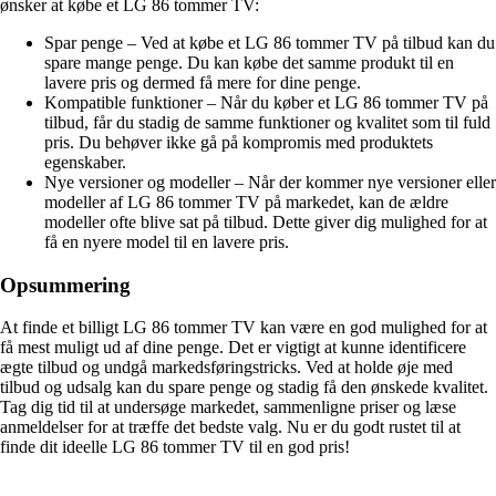
ønsker at købe et LG 86 tommer TV:
Spar penge – Ved at købe et LG 86 tommer TV på tilbud kan du
spare mange penge. Du kan købe det samme produkt til en
lavere pris og dermed få mere for dine penge.
Kompatible funktioner – Når du køber et LG 86 tommer TV på
tilbud, får du stadig de samme funktioner og kvalitet som til fuld
pris. Du behøver ikke gå på kompromis med produktets
egenskaber.
Nye versioner og modeller – Når der kommer nye versioner eller
modeller af LG 86 tommer TV på markedet, kan de ældre
modeller ofte blive sat på tilbud. Dette giver dig mulighed for at
få en nyere model til en lavere pris.
Opsummering
At finde et billigt LG 86 tommer TV kan være en god mulighed for at
få mest muligt ud af dine penge. Det er vigtigt at kunne identificere
ægte tilbud og undgå markedsføringstricks. Ved at holde øje med
tilbud og udsalg kan du spare penge og stadig få den ønskede kvalitet.
Tag dig tid til at undersøge markedet, sammenligne priser og læse
anmeldelser for at træffe det bedste valg. Nu er du godt rustet til at
finde dit ideelle LG 86 tommer TV til en god pris!