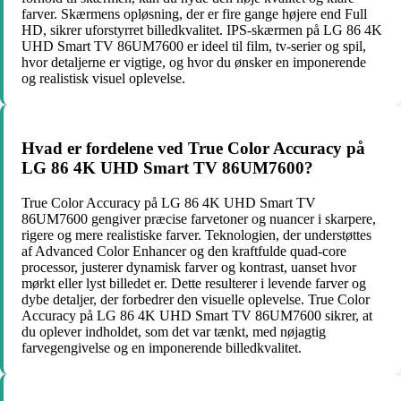
farver. Skærmens opløsning, der er fire gange højere end Full
HD, sikrer uforstyrret billedkvalitet. IPS-skærmen på LG 86 4K
UHD Smart TV 86UM7600 er ideel til film, tv-serier og spil,
hvor detaljerne er vigtige, og hvor du ønsker en imponerende
og realistisk visuel oplevelse.
Hvad er fordelene ved True Color Accuracy på
LG 86 4K UHD Smart TV 86UM7600?
True Color Accuracy på LG 86 4K UHD Smart TV
86UM7600 gengiver præcise farvetoner og nuancer i skarpere,
rigere og mere realistiske farver. Teknologien, der understøttes
af Advanced Color Enhancer og den kraftfulde quad-core
processor, justerer dynamisk farver og kontrast, uanset hvor
mørkt eller lyst billedet er. Dette resulterer i levende farver og
dybe detaljer, der forbedrer den visuelle oplevelse. True Color
Accuracy på LG 86 4K UHD Smart TV 86UM7600 sikrer, at
du oplever indholdet, som det var tænkt, med nøjagtig
farvegengivelse og en imponerende billedkvalitet.