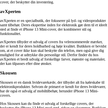
cover, der beskytter din investering.
avXperten
avXperten er en specialbutik, der fokuserer på lyd- og videoprodukter
samt tilbehør. Deres ekspertise inden for elektronik gør dem til et ideelt
sted at finde et iPhone 13 Mini-cover, der kombinerer stil og
funktionalitet.
avXperten tilbyder et udvalg af covers fra velrenommerede mærker,
der er kendt for deres holdbarhed og høje kvalitet. Butikken er bevidst
om, at et cover ikke kun skal beskytte din telefon, men også give dig
mulighed for at udtrykke din personlige stil. Derfor finder du hos
avXperten et bredt udvalg af forskellige farver, mønstre og materialer,
der kan tilpasses efter dine ønsker.
Skousen
Skousen er en dansk hvidevarekæde, der tilbyder alt fra køleskabe til
elektronikprodukter. Selvom de primært er kendt for deres hvidevarer,
har de også et udvalg af mobiltilbehør, herunder iPhone 13 Mini-
covers.
Hos Skousen kan du finde et udvalg af forskellige covers, der
beskytter din iPhone 13 Mini mod stød, ridser og skrammer. Butikken