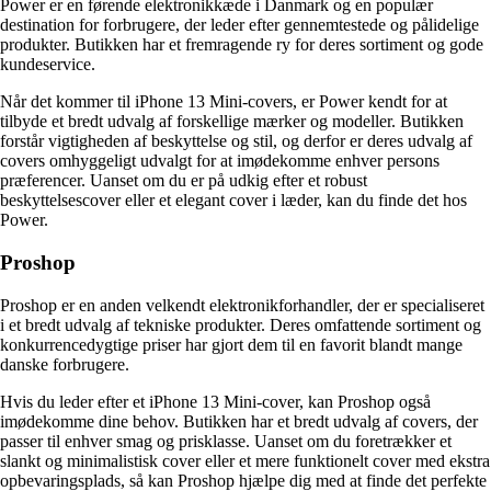
Power er en førende elektronikkæde i Danmark og en populær
destination for forbrugere, der leder efter gennemtestede og pålidelige
produkter. Butikken har et fremragende ry for deres sortiment og gode
kundeservice.
Når det kommer til iPhone 13 Mini-covers, er Power kendt for at
tilbyde et bredt udvalg af forskellige mærker og modeller. Butikken
forstår vigtigheden af beskyttelse og stil, og derfor er deres udvalg af
covers omhyggeligt udvalgt for at imødekomme enhver persons
præferencer. Uanset om du er på udkig efter et robust
beskyttelsescover eller et elegant cover i læder, kan du finde det hos
Power.
Proshop
Proshop er en anden velkendt elektronikforhandler, der er specialiseret
i et bredt udvalg af tekniske produkter. Deres omfattende sortiment og
konkurrencedygtige priser har gjort dem til en favorit blandt mange
danske forbrugere.
Hvis du leder efter et iPhone 13 Mini-cover, kan Proshop også
imødekomme dine behov. Butikken har et bredt udvalg af covers, der
passer til enhver smag og prisklasse. Uanset om du foretrækker et
slankt og minimalistisk cover eller et mere funktionelt cover med ekstra
opbevaringsplads, så kan Proshop hjælpe dig med at finde det perfekte