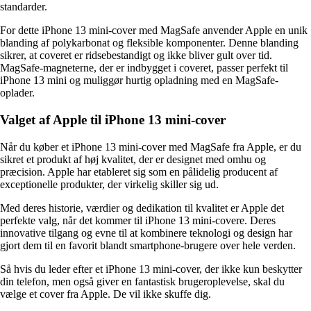
standarder.
For dette iPhone 13 mini-cover med MagSafe anvender Apple en unik
blanding af polykarbonat og fleksible komponenter. Denne blanding
sikrer, at coveret er ridsebestandigt og ikke bliver gult over tid.
MagSafe-magneterne, der er indbygget i coveret, passer perfekt til
iPhone 13 mini og muliggør hurtig opladning med en MagSafe-
oplader.
Valget af Apple til iPhone 13 mini-cover
Når du køber et iPhone 13 mini-cover med MagSafe fra Apple, er du
sikret et produkt af høj kvalitet, der er designet med omhu og
præcision. Apple har etableret sig som en pålidelig producent af
exceptionelle produkter, der virkelig skiller sig ud.
Med deres historie, værdier og dedikation til kvalitet er Apple det
perfekte valg, når det kommer til iPhone 13 mini-covere. Deres
innovative tilgang og evne til at kombinere teknologi og design har
gjort dem til en favorit blandt smartphone-brugere over hele verden.
Så hvis du leder efter et iPhone 13 mini-cover, der ikke kun beskytter
din telefon, men også giver en fantastisk brugeroplevelse, skal du
vælge et cover fra Apple. De vil ikke skuffe dig.