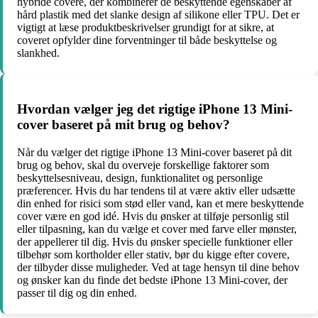
hybride covere, der kombinerer de beskyttende egenskaber af
hård plastik med det slanke design af silikone eller TPU. Det er
vigtigt at læse produktbeskrivelser grundigt for at sikre, at
coveret opfylder dine forventninger til både beskyttelse og
slankhed.
Hvordan vælger jeg det rigtige iPhone 13 Mini-
cover baseret på mit brug og behov?
Når du vælger det rigtige iPhone 13 Mini-cover baseret på dit
brug og behov, skal du overveje forskellige faktorer som
beskyttelsesniveau, design, funktionalitet og personlige
præferencer. Hvis du har tendens til at være aktiv eller udsætte
din enhed for risici som stød eller vand, kan et mere beskyttende
cover være en god idé. Hvis du ønsker at tilføje personlig stil
eller tilpasning, kan du vælge et cover med farve eller mønster,
der appellerer til dig. Hvis du ønsker specielle funktioner eller
tilbehør som kortholder eller stativ, bør du kigge efter covere,
der tilbyder disse muligheder. Ved at tage hensyn til dine behov
og ønsker kan du finde det bedste iPhone 13 Mini-cover, der
passer til dig og din enhed.