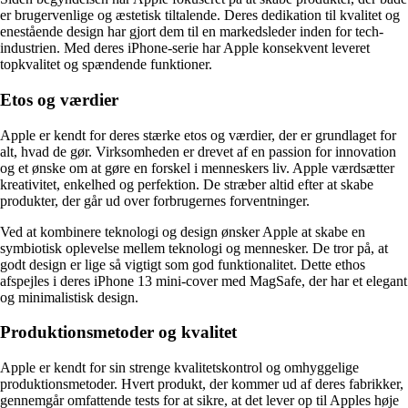
er brugervenlige og æstetisk tiltalende. Deres dedikation til kvalitet og
enestående design har gjort dem til en markedsleder inden for tech-
industrien. Med deres iPhone-serie har Apple konsekvent leveret
topkvalitet og spændende funktioner.
Etos og værdier
Apple er kendt for deres stærke etos og værdier, der er grundlaget for
alt, hvad de gør. Virksomheden er drevet af en passion for innovation
og et ønske om at gøre en forskel i menneskers liv. Apple værdsætter
kreativitet, enkelhed og perfektion. De stræber altid efter at skabe
produkter, der går ud over forbrugernes forventninger.
Ved at kombinere teknologi og design ønsker Apple at skabe en
symbiotisk oplevelse mellem teknologi og mennesker. De tror på, at
godt design er lige så vigtigt som god funktionalitet. Dette ethos
afspejles i deres iPhone 13 mini-cover med MagSafe, der har et elegant
og minimalistisk design.
Produktionsmetoder og kvalitet
Apple er kendt for sin strenge kvalitetskontrol og omhyggelige
produktionsmetoder. Hvert produkt, der kommer ud af deres fabrikker,
gennemgår omfattende tests for at sikre, at det lever op til Apples høje