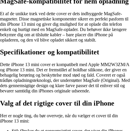
MagSafe-kompatibilitet for nem opladning
Et af de unikke træk ved dette cover er dets indbyggede MagSafe-
magneter. Disse magnetiske komponenter sikrer en perfekt pasform til
din iPhone 13 mini og giver dig mulighed for at oplade din telefon
enkelt og hurtigt med en MagSafe-oplader. Du behøver ikke længere
bekymre dig om at tilslutte kabler – bare placer din iPhone på
opladeren, og den vil blive opladet sikkert og stabilt.
Specifikationer og kompatibilitet
Dette iPhone 13 mini cover er kompatibelt med Apple MM2W3ZM/A
og iPhone 13 mini. Det er fremstillet af holdbar silikone, der giver en
behagelig berøring og beskyttelse mod stød og fald. Coveret er også
trådløs opladningsteknologi, der understøtter MagSafe (Original). Med
dets gennemsigtige design og klare farve passer det til enhver stil og
bevarer samtidig din iPhones originale udseende.
Valg af det rigtige cover til din iPhone
Her er nogle ting, du bør overveje, når du vælger et cover til din
iPhone 13 mini:
Stil: Ønsker du et gennemsigtigt cover, der viser din iPhones