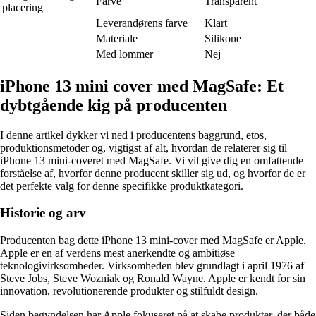
Farve
Transparent
placering
Leverandørens farve
Klart
Materiale
Silikone
Med lommer
Nej
iPhone 13 mini cover med MagSafe: Et
dybtgående kig på producenten
I denne artikel dykker vi ned i producentens baggrund, etos,
produktionsmetoder og, vigtigst af alt, hvordan de relaterer sig til
iPhone 13 mini-coveret med MagSafe. Vi vil give dig en omfattende
forståelse af, hvorfor denne producent skiller sig ud, og hvorfor de er
det perfekte valg for denne specifikke produktkategori.
Historie og arv
Producenten bag dette iPhone 13 mini-cover med MagSafe er Apple.
Apple er en af verdens mest anerkendte og ambitiøse
teknologivirksomheder. Virksomheden blev grundlagt i april 1976 af
Steve Jobs, Steve Wozniak og Ronald Wayne. Apple er kendt for sin
innovation, revolutionerende produkter og stilfuldt design.
Siden begyndelsen har Apple fokuseret på at skabe produkter, der både