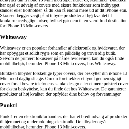
har også et udvalg af covers med ekstra funktioner som indbygget
stander eller kortholder, så du kan få endnu mere ud af dit iPhone-etui.
Skousen lægger vægt på at tilbyde produkter af høj kvalitet til
konkurrencedygtige priser, hvilket gør dem til en værdifuld destination
for iPhone 13 Mini-covers.
Whiteaway
Whiteaway er en populær forhandler af elektronik og hvidevarer, der
har opbygget et solidt rygte som en pålidelig og troværdig butik.
Selvom de primært fokuserer på hårde hvidevarer, kan du også finde
mobiltilbehør, herunder iPhone 13 Mini-covers, hos Whiteaway.
Butikken tilbyder forskellige typer covers, der beskytter din iPhone 13
Mini mod daglig slitage. Om du foretrækker et tyndt gennemsigtigt
cover for at bevare telefonens slanke design eller et mere polstret cover
for ekstra beskyttelse, kan du finde det hos Whiteaway. De garanterer
produkter af høj kvalitet, der opfylder dine behov og forventninger.
Punkt1
Punkt1 er en elektronikforhandler, der har et bredt udvalg af produkter
til hjemmet og underholdningselektronik. De tilbyder også
mobiltilbehør, herunder iPhone 13 Mini-covers.