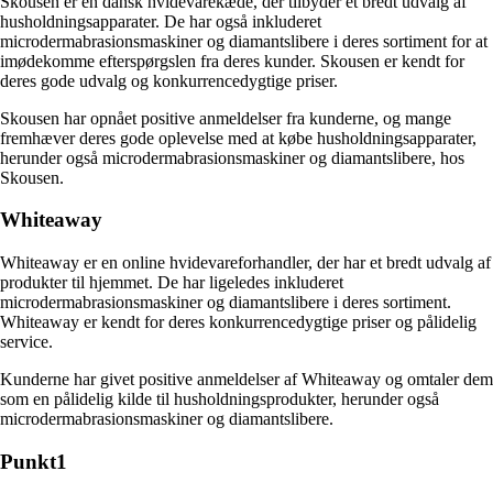
Skousen er en dansk hvidevarekæde, der tilbyder et bredt udvalg af
husholdningsapparater. De har også inkluderet
microdermabrasionsmaskiner og diamantslibere i deres sortiment for at
imødekomme efterspørgslen fra deres kunder. Skousen er kendt for
deres gode udvalg og konkurrencedygtige priser.
Skousen har opnået positive anmeldelser fra kunderne, og mange
fremhæver deres gode oplevelse med at købe husholdningsapparater,
herunder også microdermabrasionsmaskiner og diamantslibere, hos
Skousen.
Whiteaway
Whiteaway er en online hvidevareforhandler, der har et bredt udvalg af
produkter til hjemmet. De har ligeledes inkluderet
microdermabrasionsmaskiner og diamantslibere i deres sortiment.
Whiteaway er kendt for deres konkurrencedygtige priser og pålidelig
service.
Kunderne har givet positive anmeldelser af Whiteaway og omtaler dem
som en pålidelig kilde til husholdningsprodukter, herunder også
microdermabrasionsmaskiner og diamantslibere.
Punkt1