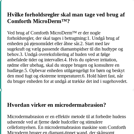
Hvilke forholdsregler skal man tage ved brug af
Comforth MicroDerm™?
Ved brug af Comforth MicroDerm™ er der nogle
forholdsregler, der skal tages i betragtning:1. Undgå brug af
enheden på øjenområdet eller åbne sår.2. Start med lav
sugekraft og vælg passende diamantspidser til din hudtype og
behov.3. Undgå overeksfoliering af huden ved at følge
anbefalede tider og intervaller.4. Hvis du oplever irritation,
rødme eller ubehag, skal du stoppe brugen og konsultere en
hudlæge.5. Opbevar enheden utilgængeligt for børn og beskyt
den mod fugt og ekstreme temperaturer.6. Hold håret fast, når
du bruger enheden for at undgå at trække det ind i sugehovedet.
Hvordan virker en microdermabrasion?
Microdermabrasion er en effektiv metode til at forbedre hudens
udseende ved at fjerne døde hudceller og stimulere
cellefornyelsen. En microdermabrasion maskine som Comforth
Microderm bruger en diamant-tippet wand, der skånsomt