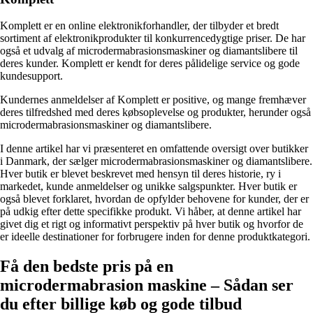
Komplett er en online elektronikforhandler, der tilbyder et bredt
sortiment af elektronikprodukter til konkurrencedygtige priser. De har
også et udvalg af microdermabrasionsmaskiner og diamantslibere til
deres kunder. Komplett er kendt for deres pålidelige service og gode
kundesupport.
Kundernes anmeldelser af Komplett er positive, og mange fremhæver
deres tilfredshed med deres købsoplevelse og produkter, herunder også
microdermabrasionsmaskiner og diamantslibere.
I denne artikel har vi præsenteret en omfattende oversigt over butikker
i Danmark, der sælger microdermabrasionsmaskiner og diamantslibere.
Hver butik er blevet beskrevet med hensyn til deres historie, ry i
markedet, kunde anmeldelser og unikke salgspunkter. Hver butik er
også blevet forklaret, hvordan de opfylder behovene for kunder, der er
på udkig efter dette specifikke produkt. Vi håber, at denne artikel har
givet dig et rigt og informativt perspektiv på hver butik og hvorfor de
er ideelle destinationer for forbrugere inden for denne produktkategori.
Få den bedste pris på en
microdermabrasion maskine – Sådan ser
du efter billige køb og gode tilbud