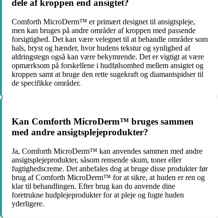
dele af kroppen end ansigtet?
Comforth MicroDerm™ er primært designet til ansigtspleje,
men kan bruges på andre områder af kroppen med passende
forsigtighed. Det kan være velegnet til at behandle områder som
hals, bryst og hænder, hvor hudens tekstur og synlighed af
aldringstegn også kan være bekymrende. Det er vigtigt at være
opmærksom på forskellene i hudfølsomhed mellem ansigtet og
kroppen samt at bruge den rette sugekraft og diamantspidser til
de specifikke områder.
Kan Comforth MicroDerm™ bruges sammen
med andre ansigtsplejeprodukter?
Ja, Comforth MicroDerm™ kan anvendes sammen med andre
ansigtsplejeprodukter, såsom rensende skum, toner eller
fugtighedscreme. Det anbefales dog at bruge disse produkter før
brug af Comforth MicroDerm™ for at sikre, at huden er ren og
klar til behandlingen. Efter brug kan du anvende dine
foretrukne hudplejeprodukter for at pleje og fugte huden
yderligere.