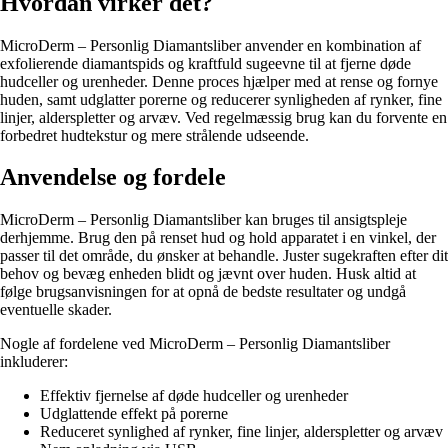
Hvordan virker det?
MicroDerm – Personlig Diamantsliber anvender en kombination af
exfolierende diamantspids og kraftfuld sugeevne til at fjerne døde
hudceller og urenheder. Denne proces hjælper med at rense og fornye
huden, samt udglatter porerne og reducerer synligheden af rynker, fine
linjer, alderspletter og arvæv. Ved regelmæssig brug kan du forvente en
forbedret hudtekstur og mere strålende udseende.
Anvendelse og fordele
MicroDerm – Personlig Diamantsliber kan bruges til ansigtspleje
derhjemme. Brug den på renset hud og hold apparatet i en vinkel, der
passer til det område, du ønsker at behandle. Juster sugekraften efter dit
behov og bevæg enheden blidt og jævnt over huden. Husk altid at
følge brugsanvisningen for at opnå de bedste resultater og undgå
eventuelle skader.
Nogle af fordelene ved MicroDerm – Personlig Diamantsliber
inkluderer:
Effektiv fjernelse af døde hudceller og urenheder
Udglattende effekt på porerne
Reduceret synlighed af rynker, fine linjer, alderspletter og arvæv