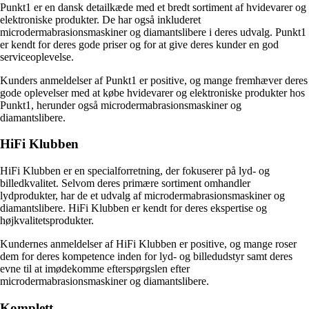
Punkt1 er en dansk detailkæde med et bredt sortiment af hvidevarer og
elektroniske produkter. De har også inkluderet
microdermabrasionsmaskiner og diamantslibere i deres udvalg. Punkt1
er kendt for deres gode priser og for at give deres kunder en god
serviceoplevelse.
Kunders anmeldelser af Punkt1 er positive, og mange fremhæver deres
gode oplevelser med at købe hvidevarer og elektroniske produkter hos
Punkt1, herunder også microdermabrasionsmaskiner og
diamantslibere.
HiFi Klubben
HiFi Klubben er en specialforretning, der fokuserer på lyd- og
billedkvalitet. Selvom deres primære sortiment omhandler
lydprodukter, har de et udvalg af microdermabrasionsmaskiner og
diamantslibere. HiFi Klubben er kendt for deres ekspertise og
højkvalitetsprodukter.
Kundernes anmeldelser af HiFi Klubben er positive, og mange roser
dem for deres kompetence inden for lyd- og billedudstyr samt deres
evne til at imødekomme efterspørgslen efter
microdermabrasionsmaskiner og diamantslibere.
Komplett