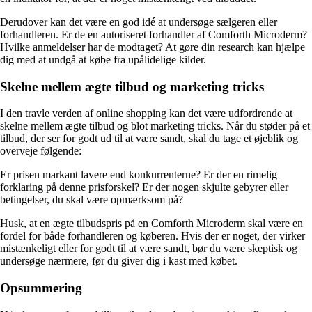
Derudover kan det være en god idé at undersøge sælgeren eller
forhandleren. Er de en autoriseret forhandler af Comforth Microderm?
Hvilke anmeldelser har de modtaget? At gøre din research kan hjælpe
dig med at undgå at købe fra upålidelige kilder.
Skelne mellem ægte tilbud og marketing tricks
I den travle verden af ​​online shopping kan det være udfordrende at
skelne mellem ægte tilbud og blot marketing tricks. Når du støder på et
tilbud, der ser for godt ud til at være sandt, skal du tage et øjeblik og
overveje følgende:
Er prisen markant lavere end konkurrenterne? Er der en rimelig
forklaring på denne prisforskel? Er der nogen skjulte gebyrer eller
betingelser, du skal være opmærksom på?
Husk, at en ægte tilbudspris på en Comforth Microderm skal være en
fordel for både forhandleren og køberen. Hvis der er noget, der virker
mistænkeligt eller for godt til at være sandt, bør du være skeptisk og
undersøge nærmere, før du giver dig i kast med købet.
Opsummering