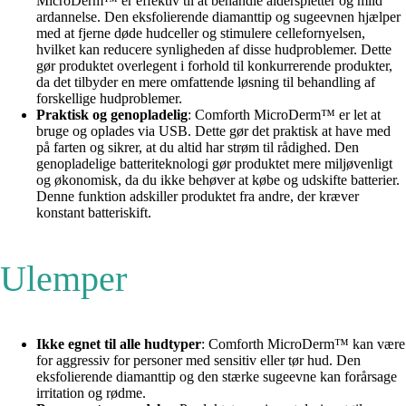
MicroDerm™ er effektiv til at behandle alderspletter og mild
ardannelse. Den eksfolierende diamanttip og sugeevnen hjælper
med at fjerne døde hudceller og stimulere cellefornyelsen,
hvilket kan reducere synligheden af disse hudproblemer. Dette
gør produktet overlegent i forhold til konkurrerende produkter,
da det tilbyder en mere omfattende løsning til behandling af
forskellige hudproblemer.
Praktisk og genopladelig
: Comforth MicroDerm™ er let at
bruge og oplades via USB. Dette gør det praktisk at have med
på farten og sikrer, at du altid har strøm til rådighed. Den
genopladelige batteriteknologi gør produktet mere miljøvenligt
og økonomisk, da du ikke behøver at købe og udskifte batterier.
Denne funktion adskiller produktet fra andre, der kræver
konstant batteriskift.
Ulemper
Ikke egnet til alle hudtyper
: Comforth MicroDerm™ kan være
for aggressiv for personer med sensitiv eller tør hud. Den
eksfolierende diamanttip og den stærke sugeevne kan forårsage
irritation og rødme.