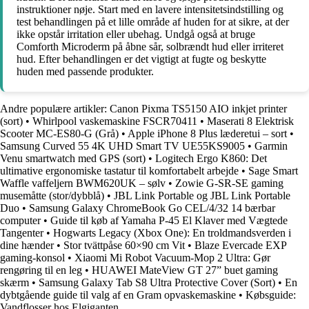
instruktioner nøje. Start med en lavere intensitetsindstilling og
test behandlingen på et lille område af huden for at sikre, at der
ikke opstår irritation eller ubehag. Undgå også at bruge
Comforth Microderm på åbne sår, solbrændt hud eller irriteret
hud. Efter behandlingen er det vigtigt at fugte og beskytte
huden med passende produkter.
Andre populære artikler:
Canon Pixma TS5150 AIO inkjet printer
(sort)
•
Whirlpool vaskemaskine FSCR70411
•
Maserati 8 Elektrisk
Scooter MC-ES80-G (Grå)
•
Apple iPhone 8 Plus læderetui – sort
•
Samsung Curved 55 4K UHD Smart TV UE55KS9005
•
Garmin
Venu smartwatch med GPS (sort)
•
Logitech Ergo K860: Det
ultimative ergonomiske tastatur til komfortabelt arbejde
•
Sage Smart
Waffle vaffeljern BWM620UK – sølv
•
Zowie G-SR-SE gaming
musemåtte (stor/dybblå)
•
JBL Link Portable og JBL Link Portable
Duo
•
Samsung Galaxy ChromeBook Go CEL/4/32 14 bærbar
computer
•
Guide til køb af Yamaha P-45 El Klaver med Vægtede
Tangenter
•
Hogwarts Legacy (Xbox One): En troldmandsverden i
dine hænder
•
Stor tvättpåse 60×90 cm Vit
•
Blaze Evercade EXP
gaming-konsol
•
Xiaomi Mi Robot Vacuum-Mop 2 Ultra: Gør
rengøring til en leg
•
HUAWEI MateView GT 27” buet gaming
skærm
•
Samsung Galaxy Tab S8 Ultra Protective Cover (Sort)
•
En
dybtgående guide til valg af en Gram opvaskemaskine
•
Købsguide:
Vandflosser hos Elgiganten