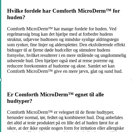
Hvilke fordele har Comforth MicroDerm™ for
huden?
Comforth MicroDerm™ har mange fordele for huden. Ved
regelmæssig brug kan det hjælpe med at forbedre hudens
struktur, udjævne hudtonen og mindske synlige aldringstegn
som rynker, fine linjer og alderspletter. Den eksfolierende effekt
bidrager til at fjerne døde hudceller og stimulere hudens
fornyelse, hvilket resulterer i en mere strålende og ungdommelig
udseende hud. Den hjælper også med at rense porerne og
reducere forekomsten af hudorme og akne. Samlet set kan
Comforth MicroDerm™ give en mere jævn, glat og sund hud.
Er Comforth MicroDerm™ egnet til alle
hudtyper?
Comforth MicroDerm™ er velegnet til de fleste hudtyper,
herunder normal, tør, fedtet og kombineret hud. Dog anbefales
det altid at teste produktet på en lille del af huden først for at
sikre, at der ikke opstår nogen form for irritation eller allergiske