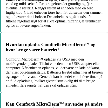
vand og mild sæbe.2. Rens sugehovedet grundigt og fjern
eventuelle rester.3. Rengør resten af enheden med en blød,
fugtig klud.4. Lad enheden tørre helt, før du sætter den sammen
og opbevarer den i boksen.Det anbefales også at udskifte
filtrene regelmæssigt for at sikre optimal filtrering af urenheder
og for at bevare sugeeffekten.
Hvordan oplades Comforth MicroDerm™ og
hvor længe varer batteriet?
Comforth MicroDerm™ oplades via USB med den
medfølgende oplader. Tilslut enheden til en USB-adapter eller
computer. Når enheden oplades, vil der være en ladeindikator,
der viser opladningsstatus. Batteriets levetid afhænger af brugen
og sugekraftniveauet. Generelt kan batteriet vare i flere timer på
en fuld opladning, hvilket giver tilstrækkelig tid til at bruge
enheden flere gange, før den skal oplades igen.
Kan Comforth MicroDerm™ anvendes på andre