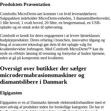
Produktets Præsentation
Comforths MicroDerm-sæt kommer i en hvid leverandørfarve.
Salgspakken indeholder MicroDerm-enheden, 3 diamantsliberhoveder,
1 lille hoved, 1 ovalt hoved, 20 filtre, en brugermanual, en USB-
oplader og en smuk æske til opbevaring.
Comforth er kendt for deres engagement i at levere førsteklasses
hudplejeprodukter. Deres erfaring i branchen, innovative tilgang og
brug af avanceret teknologi gør dem til det oplagte valg for
kvalitetsbevidste forbrugere. Med Comforth MicroDerm™ kan du
nyde en effektiv løsning til rensning og fornyelse af huden hjemme,
uden at gå på kompromis med kvaliteten.
Oversigt over butikker der sælger
microdermabrasionsmaskiner og
diamantslibere i Danmark
Elgiganten
Elgiganten er en af Danmarks førende elektronikforhandlere med et
stort udvalg af produkter inden for forskellige kategorier. De har et