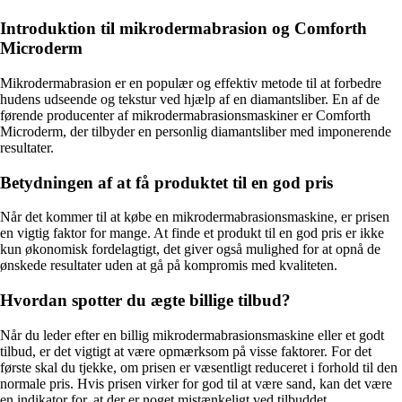
Introduktion til mikrodermabrasion og Comforth
Microderm
Mikrodermabrasion er en populær og effektiv metode til at forbedre
hudens udseende og tekstur ved hjælp af en diamantsliber. En af de
førende producenter af mikrodermabrasionsmaskiner er Comforth
Microderm, der tilbyder en personlig diamantsliber med imponerende
resultater.
Betydningen af at få produktet til en god pris
Når det kommer til at købe en mikrodermabrasionsmaskine, er prisen
en vigtig faktor for mange. At finde et produkt til en god pris er ikke
kun økonomisk fordelagtigt, det giver også mulighed for at opnå de
ønskede resultater uden at gå på kompromis med kvaliteten.
Hvordan spotter du ægte billige tilbud?
Når du leder efter en billig mikrodermabrasionsmaskine eller et godt
tilbud, er det vigtigt at være opmærksom på visse faktorer. For det
første skal du tjekke, om prisen er væsentligt reduceret i forhold til den
normale pris. Hvis prisen virker for god til at være sand, kan det være
en indikator for, at der er noget mistænkeligt ved tilbuddet.