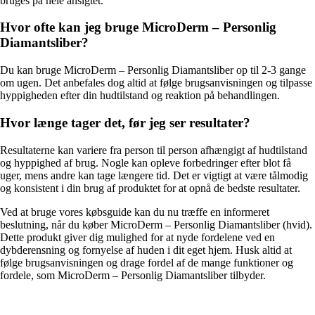
bruges på hele ansigtet.
Hvor ofte kan jeg bruge MicroDerm – Personlig
Diamantsliber?
Du kan bruge MicroDerm – Personlig Diamantsliber op til 2-3 gange
om ugen. Det anbefales dog altid at følge brugsanvisningen og tilpasse
hyppigheden efter din hudtilstand og reaktion på behandlingen.
Hvor længe tager det, før jeg ser resultater?
Resultaterne kan variere fra person til person afhængigt af hudtilstand
og hyppighed af brug. Nogle kan opleve forbedringer efter blot få
uger, mens andre kan tage længere tid. Det er vigtigt at være tålmodig
og konsistent i din brug af produktet for at opnå de bedste resultater.
Ved at bruge vores købsguide kan du nu træffe en informeret
beslutning, når du køber MicroDerm – Personlig Diamantsliber (hvid).
Dette produkt giver dig mulighed for at nyde fordelene ved en
dybderensning og fornyelse af huden i dit eget hjem. Husk altid at
følge brugsanvisningen og drage fordel af de mange funktioner og
fordele, som MicroDerm – Personlig Diamantsliber tilbyder.