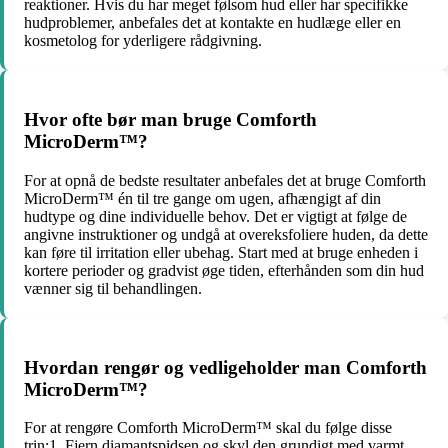
reaktioner. Hvis du har meget følsom hud eller har specifikke
hudproblemer, anbefales det at kontakte en hudlæge eller en
kosmetolog for yderligere rådgivning.
Hvor ofte bør man bruge Comforth
MicroDerm™?
For at opnå de bedste resultater anbefales det at bruge Comforth
MicroDerm™ én til tre gange om ugen, afhængigt af din
hudtype og dine individuelle behov. Det er vigtigt at følge de
angivne instruktioner og undgå at overeksfoliere huden, da dette
kan føre til irritation eller ubehag. Start med at bruge enheden i
kortere perioder og gradvist øge tiden, efterhånden som din hud
vænner sig til behandlingen.
Hvordan rengør og vedligeholder man Comforth
MicroDerm™?
For at rengøre Comforth MicroDerm™ skal du følge disse
trin:1. Fjern diamantspidsen og skyl den grundigt med varmt