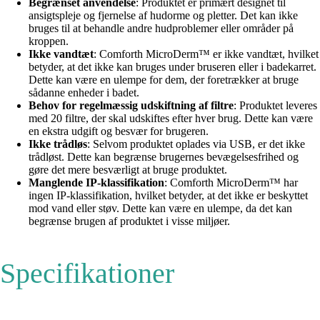
Begrænset anvendelse
: Produktet er primært designet til
ansigtspleje og fjernelse af hudorme og pletter. Det kan ikke
bruges til at behandle andre hudproblemer eller områder på
kroppen.
Ikke vandtæt
: Comforth MicroDerm™ er ikke vandtæt, hvilket
betyder, at det ikke kan bruges under bruseren eller i badekarret.
Dette kan være en ulempe for dem, der foretrækker at bruge
sådanne enheder i badet.
Behov for regelmæssig udskiftning af filtre
: Produktet leveres
med 20 filtre, der skal udskiftes efter hver brug. Dette kan være
en ekstra udgift og besvær for brugeren.
Ikke trådløs
: Selvom produktet oplades via USB, er det ikke
trådløst. Dette kan begrænse brugernes bevægelsesfrihed og
gøre det mere besværligt at bruge produktet.
Manglende IP-klassifikation
: Comforth MicroDerm™ har
ingen IP-klassifikation, hvilket betyder, at det ikke er beskyttet
mod vand eller støv. Dette kan være en ulempe, da det kan
begrænse brugen af produktet i visse miljøer.
Specifikationer