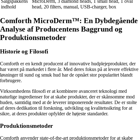
Salgspakkens
MicroDerm, 3 diamond heads, 1 small head, 1 oval
indhold
head, 20 filters, manual, USB-charger, box
Comforth MicroDerm™: En Dybdegående
Analyse af Producentens Baggrund og
Produktionsmetoder
Historie og Filosofi
Comforth er en kendt producent af innovative hudplejeprodukter, der
har været på markedet i flere år. Med deres fokus på at levere effektive
løsninger til sund og smuk hud har de opnået stor popularitet blandt
forbrugere.
Virksomhedens filosofi er at kombinere avanceret teknologi med
naturlige ingredienser for at skabe produkter, der er skånsomme mod
huden, samtidig med at de leverer imponerende resultater. De er stolte
af deres dedikation til forskning, udvikling og kvalitetssikring for at
sikre, at deres produkter opfylder de højeste standarder.
Produktionsmetoder
Comforth anvender state-of-the-art produktionsmetoder for at skabe