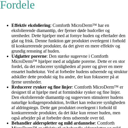
Fordele
Effektiv eksfoliering
: Comforth MicroDerm™ har en
eksfolierende diamanttip, der fjerner døde hudceller og
urenheder. Dette hjælper med at fornye huden og efterlader den
glat og frisk. Denne funktion gør produktet overlegent i forhold
til konkurrerende produkter, da det giver en mere effektiv og
grundig rensning af huden.
Udglatter porerne
: Den stærke sugeevne i Comforth
MicroDerm™ hjælper med at udglatte porerne. Dette er en stor
fordel, da det reducerer synligheden af porer og giver en mere
ensartet hudtekstur. Ved at forbedre hudens udseende og struktur
adskiller dette produkt sig fra andre, der kun fokuserer på at
fjerne urenheder.
Reducerer rynker og fine linjer
: Comforth MicroDerm™ er
designet til at hjælpe med at formindske rynker og fine linjer.
Den eksfolierende diamanttip og sugeevnen stimulerer hudens
naturlige kollagenproduktion, hvilket kan reducere synligheden
af aldringstegn. Dette gør produktet overlegent i forhold til
konkurrerende produkter, da det ikke kun renser huden, men
også arbejder på at forbedre dens udseende over tid.
Behandler alderspletter og mild ardannelse
: Comforth