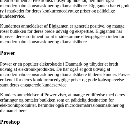
bredt sortiment af elektronisk udstyr og tilbehør, herunder også
microdermabrasionsmaskiner og diamantslibere. Elgiganten har et godt
ry i markedet for deres konkurrencedygtige priser og pålidelige
kundeservice.
Kundernes anmeldelser af Elgiganten er generelt positive, og mange
roser butikken for deres brede udvalg og ekspertise. Elgiganten har
tilpasset deres sortiment for at imødekomme efterspørgslen inden for
microdermabrasionsmaskiner og diamantslibere.
Power
Power er en populær elektrokæde i Danmark og tilbyder et bredt
udvalg af elektronikprodukter. De har også et godt udvalg af
microdermabrasionsmaskiner og diamantslibere til deres kunder. Power
er kendt for deres konkurrencedygtige priser og gode købsoplevelse
samt deres engagerede kundeservice.
Kunders anmeldelser af Power viser, at mange er tilfredse med deres
erfaringer og omtaler butikken som en pålidelig destination for
elektronikprodukter, herunder også microdermabrasionsmaskiner og
diamantslibere.
Proshop