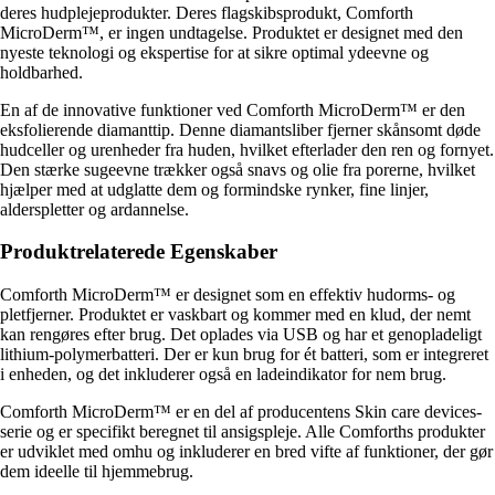
deres hudplejeprodukter. Deres flagskibsprodukt, Comforth
MicroDerm™, er ingen undtagelse. Produktet er designet med den
nyeste teknologi og ekspertise for at sikre optimal ydeevne og
holdbarhed.
En af de innovative funktioner ved Comforth MicroDerm™ er den
eksfolierende diamanttip. Denne diamantsliber fjerner skånsomt døde
hudceller og urenheder fra huden, hvilket efterlader den ren og fornyet.
Den stærke sugeevne trækker også snavs og olie fra porerne, hvilket
hjælper med at udglatte dem og formindske rynker, fine linjer,
alderspletter og ardannelse.
Produktrelaterede Egenskaber
Comforth MicroDerm™ er designet som en effektiv hudorms- og
pletfjerner. Produktet er vaskbart og kommer med en klud, der nemt
kan rengøres efter brug. Det oplades via USB og har et genopladeligt
lithium-polymerbatteri. Der er kun brug for ét batteri, som er integreret
i enheden, og det inkluderer også en ladeindikator for nem brug.
Comforth MicroDerm™ er en del af producentens Skin care devices-
serie og er specifikt beregnet til ansigspleje. Alle Comforths produkter
er udviklet med omhu og inkluderer en bred vifte af funktioner, der gør
dem ideelle til hjemmebrug.