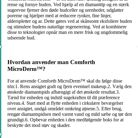
rense og fornye huden. Ved hjælp af en diamanttip og en stærk
sugeevne fjerner den døde hudceller og urenheder, udglatter
porerne og hjælper med at reducere rynker, fine linjer,
alderspletter og ar. Dette gøres ved at skånsomt eksfoliere huden
og stimulere hudens naturlige regenerering. Ved at kombinere
disse to teknologier opnår man en mere frisk og ungdommelig
udseende hud.
Hvordan anvender man Comforth
MicroDerm™?
For at anvende Comforth MicroDerm™ skal du følge disse
trin:1. Rens ansigtet godt og fjern eventuel makeup.2. Vælg den
ønskede diamantspids afhængigt af det ønskede resultat.3.
Tænd for enheden og indstil sugekraften til dit præference
niveau.4. Start med at flytte enheden i cirkulære bevægelser
over ansigtet, undgå området omkring øjnene.5. Efter brug,
rengør diamantspidsen med varmt vand og mild sæbe og tør den
grundigt.6. Opbevar enheden i den medfølgende boks for at
beskytte det mod støv og skader.