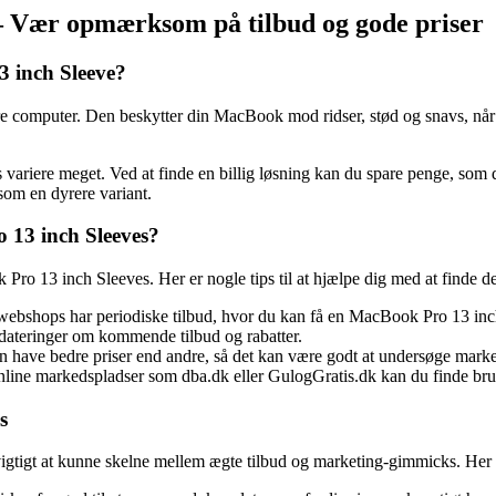
– Vær opmærksom på tilbud og gode priser
3 inch Sleeve?
e computer. Den beskytter din MacBook mod ridser, stød og snavs, når d
ariere meget. Ved at finde en billig løsning kan du spare penge, som du
som en dyrere variant.
o 13 inch Sleeves?
Pro 13 inch Sleeves. Her er nogle tips til at hjælpe dig med at finde de
webshops har periodiske tilbud, hvor du kan få en MacBook Pro 13 inch 
pdateringer om kommende tilbud og rabatter.
n have bedre priser end andre, så det kan være godt at undersøge marked
 markedspladser som dba.dk eller GulogGratis.dk kan du finde brugte 
s
igtigt at kunne skelne mellem ægte tilbud og marketing-gimmicks. Her er