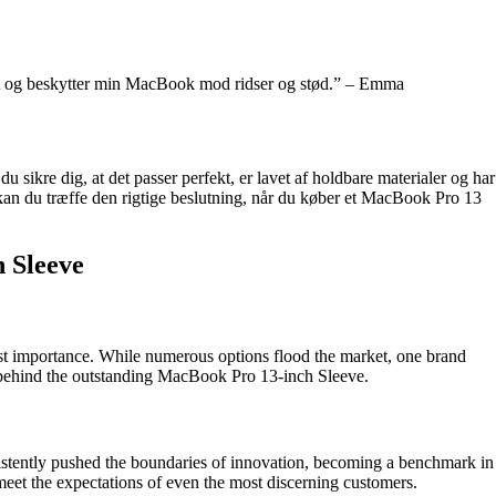
ekt og beskytter min MacBook mod ridser og stød.” – Emma
 sikre dig, at det passer perfekt, er lavet af holdbare materialer og har
s kan du træffe den rigtige beslutning, når du køber et MacBook Pro 13
 Sleeve
most importance. While numerous options flood the market, one brand
er behind the outstanding MacBook Pro 13-inch Sleeve.
nsistently pushed the boundaries of innovation, becoming a benchmark in
 meet the expectations of even the most discerning customers.