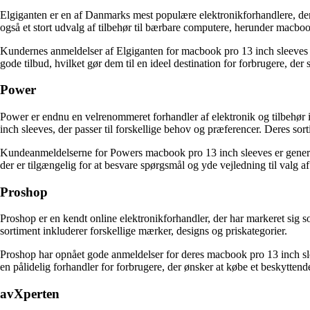
Elgiganten er en af Danmarks mest populære elektronikforhandlere, der h
også et stort udvalg af tilbehør til bærbare computere, herunder macboo
Kundernes anmeldelser af Elgiganten for macbook pro 13 inch sleeves e
gode tilbud, hvilket gør dem til en ideel destination for forbrugere, der
Power
Power er endnu en velrenommeret forhandler af elektronik og tilbehør i
inch sleeves, der passer til forskellige behov og præferencer. Deres sorti
Kundeanmeldelserne for Powers macbook pro 13 inch sleeves er genere
der er tilgængelig for at besvare spørgsmål og yde vejledning til valg af 
Proshop
Proshop er en kendt online elektronikforhandler, der har markeret sig s
sortiment inkluderer forskellige mærker, designs og priskategorier.
Proshop har opnået gode anmeldelser for deres macbook pro 13 inch sle
en pålidelig forhandler for forbrugere, der ønsker at købe et beskyttend
avXperten