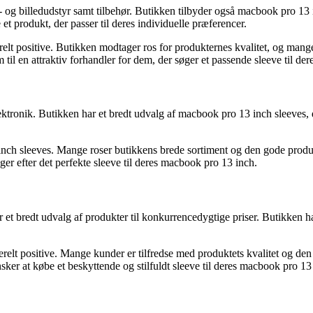
d- og billedudstyr samt tilbehør. Butikken tilbyder også macbook pro 13 
e et produkt, der passer til deres individuelle præferencer.
lt positive. Butikken modtager ros for produkternes kvalitet, og man
 til en attraktiv forhandler for dem, der søger et passende sleeve til d
lektronik. Butikken har et bredt udvalg af macbook pro 13 inch sleeves, 
nch sleeves. Mange roser butikkens brede sortiment og den gode produ
ger efter det perfekte sleeve til deres macbook pro 13 inch.
 et bredt udvalg af produkter til konkurrencedygtige priser. Butikken h
t positive. Mange kunder er tilfredse med produktets kvalitet og den h
nsker at købe et beskyttende og stilfuldt sleeve til deres macbook pro 13