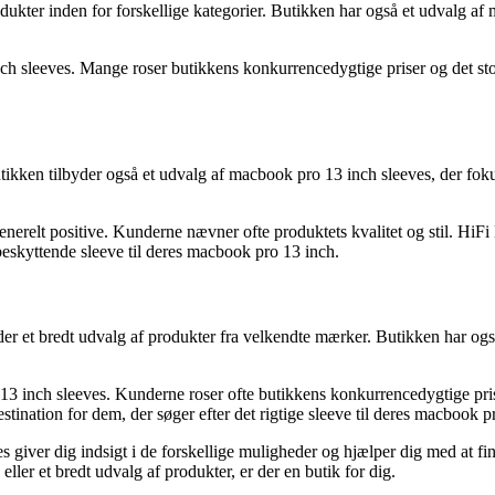
dukter inden for forskellige kategorier. Butikken har også et udvalg af 
h sleeves. Mange roser butikkens konkurrencedygtige priser og det stor
utikken tilbyder også et udvalg af macbook pro 13 inch sleeves, der foku
erelt positive. Kunderne nævner ofte produktets kvalitet og stil. HiF
 beskyttende sleeve til deres macbook pro 13 inch.
der et bredt udvalg af produkter fra velkendte mærker. Butikken har ogs
3 inch sleeves. Kunderne roser ofte butikkens konkurrencedygtige prise
stination for dem, der søger efter det rigtige sleeve til deres macbook p
 giver dig indsigt i de forskellige muligheder og hjælper dig med at fin
er et bredt udvalg af produkter, er der en butik for dig.