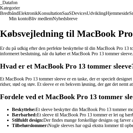
_
Datafon
Kategorier
Bredbånd
Elektronik
Konsultation
SaaS
Devices
Udvikling
Hjemmeside
S
Min konto
Bliv medlem
Nyhedsbreve
Købsvejledning til MacBook Pro
Er du på udkig efter den perfekte beskyttelse til din MacBook Pro 13 to
informeret beslutning, når du køber et MacBook Pro 13 tommer sleeve
Hvad er et MacBook Pro 13 tommer sleeve
Et MacBook Pro 13 tommer sleeve er en taske, der er specielt designet
ridser, stød og støv. Et sleeve er en bekvem løsning, der gør det nemt
Fordele ved et MacBook Pro 13 tommer sle
Beskyttelse:
Et sleeve beskytter din MacBook Pro 13 tommer mod 
Bærbarhed:
Et sleeve til MacBook Pro 13 tommer er let og bærb
Stilfuldt design:
Der findes mange forskellige designs og farver a
Tilbehørslommer:
Nogle sleeves har også ekstra lommer til opbe