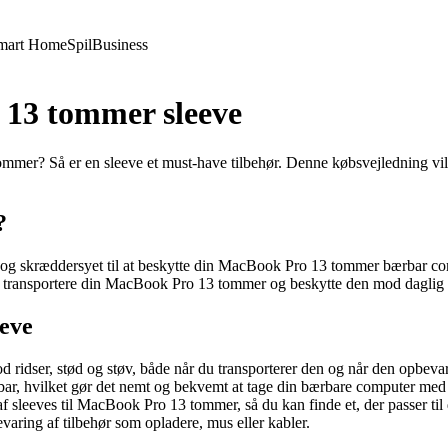
mart Home
Spil
Business
 13 tommer sleeve
mmer? Så er en sleeve et must-have tilbehør. Denne købsvejledning vil g
.
?
 og skræddersyet til at beskytte din MacBook Pro 13 tommer bærbar comp
 at transportere din MacBook Pro 13 tommer og beskytte den mod daglig s
eve
ridser, stød og støv, både når du transporterer den og når den opbevar
ar, hvilket gør det nemt og bekvemt at tage din bærbare computer med 
f sleeves til MacBook Pro 13 tommer, så du kan finde et, der passer til d
varing af tilbehør som opladere, mus eller kabler.