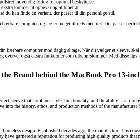
polstret indvendig foring for optimal beskyttelse.
 ekstra lommer til opbevaring af tilbehør.
 du kan finde en variant, der passer til din personlige stil.
 bærbare computer, og jeg er meget tilfreds med det. Det passer perf
in bærbare computer mod daglig slitage. Når du vælger et sleeve, skal du
l, og overvej også ekstra funktioner som tilbehørslommer. Med disse tip
 the Brand behind the MacBook Pro 13-inch
ect sleeve that combines style, functionality, and durability is of ut
elve into the history, ethos, and production methods of the manufactur
n and timeless design. Established decades ago, the manufacturer has co
hey have garnered a reputation for producing high-quality products that