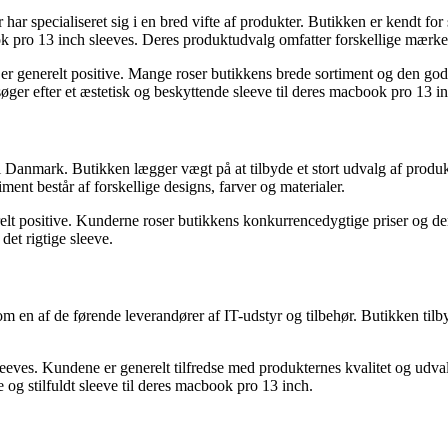
ar specialiseret sig i en bred vifte af produkter. Butikken er kendt for
k pro 13 inch sleeves. Deres produktudvalg omfatter forskellige mærker 
r generelt positive. Mange roser butikkens brede sortiment og den god
 søger efter et æstetisk og beskyttende sleeve til deres macbook pro 13 i
 Danmark. Butikken lægger vægt på at tilbyde et stort udvalg af produkt
ment består af forskellige designs, farver og materialer.
lt positive. Kunderne roser butikkens konkurrencedygtige priser og 
det rigtige sleeve.
om en af de førende leverandører af IT-udstyr og tilbehør. Butikken til
eves. Kundene er generelt tilfredse med produkternes kvalitet og udva
e og stilfuldt sleeve til deres macbook pro 13 inch.