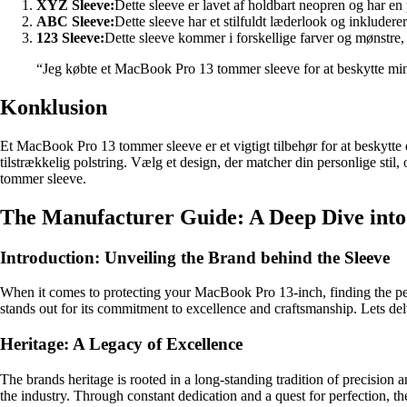
XYZ Sleeve:
Dette sleeve er lavet af holdbart neopren og har en 
ABC Sleeve:
Dette sleeve har et stilfuldt læderlook og inkluderer
123 Sleeve:
Dette sleeve kommer i forskellige farver og mønstre, så
“Jeg købte et MacBook Pro 13 tommer sleeve for at beskytte min
Konklusion
Et MacBook Pro 13 tommer sleeve er et vigtigt tilbehør for at beskytte d
tilstrækkelig polstring. Vælg et design, der matcher din personlige sti
tommer sleeve.
The Manufacturer Guide: A Deep Dive into
Introduction: Unveiling the Brand behind the Sleeve
When it comes to protecting your MacBook Pro 13-inch, finding the perf
stands out for its commitment to excellence and craftsmanship. Lets d
Heritage: A Legacy of Excellence
The brands heritage is rooted in a long-standing tradition of precisio
the industry. Through constant dedication and a quest for perfection, t