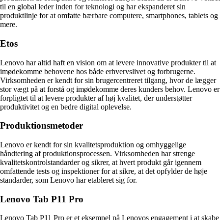
til en global leder inden for teknologi og har ekspanderet sin
produktlinje for at omfatte bærbare computere, smartphones, tablets og
mere.
Etos
Lenovo har altid haft en vision om at levere innovative produkter til at
imødekomme behovene hos både erhvervslivet og forbrugerne.
Virksomheden er kendt for sin brugercentreret tilgang, hvor de lægger
stor vægt på at forstå og imødekomme deres kunders behov. Lenovo er
forpligtet til at levere produkter af høj kvalitet, der understøtter
produktivitet og en bedre digital oplevelse.
Produktionsmetoder
Lenovo er kendt for sin kvalitetsproduktion og omhyggelige
håndtering af produktionsprocessen. Virksomheden har strenge
kvalitetskontrolstandarder og sikrer, at hvert produkt går igennem
omfattende tests og inspektioner for at sikre, at det opfylder de høje
standarder, som Lenovo har etableret sig for.
Lenovo Tab P11 Pro
Lenovo Tab P11 Pro er et eksempel på Lenovos engagement i at skabe