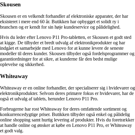
Skousen
Skousen er en velkendt forhandler af elektroniske apparater, der har
eksisteret i mere end 60 år. Butikken har opbygget et solidt ry i
branchen og er kendt for sin høje kundeservice og pålidelighed.
Hvis du leder efter Lenovo P11 Pro-tabletten, er Skousen et godt sted
at kigge. De tilbyder et bredt udvalg af elektronikprodukter og har
indgået et samarbejde med Lenovo for at kunne levere de seneste
modeller til deres kunder. Skousen tilbyder også fordelsprogrammer og
garantiordninger for at sikre, at kunderne får den bedst mulige
oplevelse og sikkerhed.
Whiteaway
Whiteaway er en online forhandler, der specialiserer sig i hvidevarer og
elektronikprodukter. Selvom deres primære fokus er hvidevarer, har de
også et udvalg af tablets, herunder Lenovo P11 Pro.
Forbrugerne har rost Whiteaway for deres omfattende sortiment og
konkurrencedygtige priser. Butikken tilbyder også enkel og pålidelig
online shopping samt hurtig levering af produkter. Hvis du foretrækker
at handle online og ønsker at købe en Lenovo P11 Pro, er Whiteaway
et godt valg.