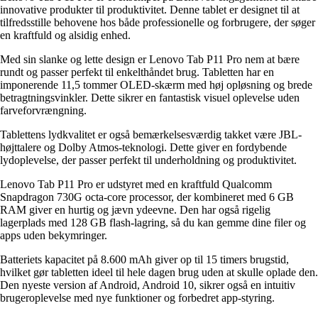
innovative produkter til produktivitet. Denne tablet er designet til at
tilfredsstille behovene hos både professionelle og forbrugere, der søger
en kraftfuld og alsidig enhed.
Med sin slanke og lette design er Lenovo Tab P11 Pro nem at bære
rundt og passer perfekt til enkelthåndet brug. Tabletten har en
imponerende 11,5 tommer OLED-skærm med høj opløsning og brede
betragtningsvinkler. Dette sikrer en fantastisk visuel oplevelse uden
farveforvrængning.
Tablettens lydkvalitet er også bemærkelsesværdig takket være JBL-
højttalere og Dolby Atmos-teknologi. Dette giver en fordybende
lydoplevelse, der passer perfekt til underholdning og produktivitet.
Lenovo Tab P11 Pro er udstyret med en kraftfuld Qualcomm
Snapdragon 730G octa-core processor, der kombineret med 6 GB
RAM giver en hurtig og jævn ydeevne. Den har også rigelig
lagerplads med 128 GB flash-lagring, så du kan gemme dine filer og
apps uden bekymringer.
Batteriets kapacitet på 8.600 mAh giver op til 15 timers brugstid,
hvilket gør tabletten ideel til hele dagen brug uden at skulle oplade den.
Den nyeste version af Android, Android 10, sikrer også en intuitiv
brugeroplevelse med nye funktioner og forbedret app-styring.