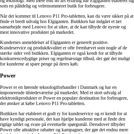
og teknologi. Med mere end 40 års erfaring har Elgiganten etableret sig
som en pålidelig og velrenommeret butik for forbrugere.
Når det kommer til Lenovo P11 Pro-tabletten, kan du være sikker på at
finde et bredt udvalg hos Elgiganten. Butikken har indgået et tæt
samarbejde med Lenovo for at sikre, at de kan tilbyde de nyeste og
mest innovative produkter på markedet.
Kundernes anmeldelser af Elgiganten er generelt positive.
Kundeservice og produktkvalitet er ofte fremhævet som nogle af de
stærke sider ved butikken. Elgiganten er også kendt for at tilbyde
konkurrencedygtige priser og regelmæssige tilbud, der gør det muligt
for kunderne at spare penge på deres køb.
Power
Power er en førende teknologiforhandler i Danmark og har en
imponerende tilstedeværelse på markedet. Med et stort udvalg af
elektronikprodukter er Power en populær destination for forbrugere,
der ønsker at købe Lenovo P11 Pro-tabletten.
Butikken har etableret et godt ry for kundeservice og er kendt for at
have kyndigt personale, der kan hjælpe kunderne med at finde den
rigtige tablet og svare på eventuelle spørgsmål. Derudover tilbyder
Power ofte attraktive rabatter og kampagner, der gør det endnu mere