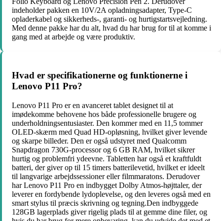
Folio Keyboard og Lenovo Precision Pen 2. Derudover
indeholder pakken en 10V/2A opladningsadapter, Type-C
opladerkabel og sikkerheds-, garanti- og hurtigstartsvejledning.
Med denne pakke har du alt, hvad du har brug for til at komme i
gang med at arbejde og være produktiv.
Hvad er specifikationerne og funktionerne i
Lenovo P11 Pro?
Lenovo P11 Pro er en avanceret tablet designet til at
imødekomme behovene hos både professionelle brugere og
underholdningsentusiaster. Den kommer med en 11,5 tommer
OLED-skærm med Quad HD-opløsning, hvilket giver levende
og skarpe billeder. Den er også udstyret med Qualcomm
Snapdragon 730G-processor og 6 GB RAM, hvilket sikrer
hurtig og problemfri ydeevne. Tabletten har også et kraftfuldt
batteri, der giver op til 15 timers batterilevetid, hvilket er ideelt
til langvarige arbejdssessioner eller filmmaratons. Derudover
har Lenovo P11 Pro en indbygget Dolby Atmos-højttaler, der
leverer en fordybende lydoplevelse, og den leveres også med en
smart stylus til præcis skrivning og tegning.Den indbyggede
128GB lagerplads giver rigelig plads til at gemme dine filer, og
hvis du har brug for mere opbevaring, kan du udvide det med et