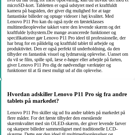
microSD-kort. Tabletten er også udstyret med et kraftfuldt
kamera på bagsiden, der giver dig mulighed for at tage
fantastiske billeder og optage videoer i høj kvalitet. Med
Lenovo P11 Pro kan du også nyde en førsteklasses
multimedieoplevelse takket være den levende skærm og det
kraftfulde lydsystem.De mange avancerede funktioner og
specifikationer gør Lenovo P11 Pro ideel til professionelle, der
har brug for en pålidelig og kraftfuld tablet til arbejde og
produktivitet. Den er også perfekt til underholdning, da den
tilbyder en fantastisk visuel og lydmæssig oplevelse. Uanset om
du vil se film, spille spil, læse e-bøger eller arbejde på farten,
giver Lenovo P11 Pro dig de nødvendige værktøjer og
funktioner til at få mest muligt ud af din oplevelse.
Hvordan adskiller Lenovo P11 Pro sig fra andre
tablets på markedet?
Lenovo P11 Pro skiller sig ud fra andre tablets på markedet på
flere måder. For det første tilbyder den enestående
skærmkvalitet med sin OLED-skærm, der giver levende farver
og skarpere billeder sammenlignet med traditionelle LCD-
skærme. Dette gør den ideel til multimediaoplevelser og