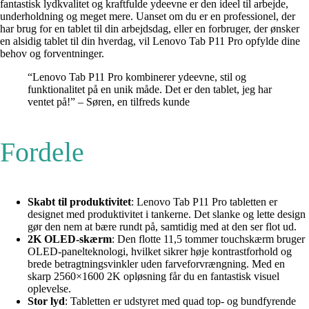
fantastisk lydkvalitet og kraftfulde ydeevne er den ideel til arbejde,
underholdning og meget mere. Uanset om du er en professionel, der
har brug for en tablet til din arbejdsdag, eller en forbruger, der ønsker
en alsidig tablet til din hverdag, vil Lenovo Tab P11 Pro opfylde dine
behov og forventninger.
“Lenovo Tab P11 Pro kombinerer ydeevne, stil og
funktionalitet på en unik måde. Det er den tablet, jeg har
ventet på!” – Søren, en tilfreds kunde
Fordele
Skabt til produktivitet
: Lenovo Tab P11 Pro tabletten er
designet med produktivitet i tankerne. Det slanke og lette design
gør den nem at bære rundt på, samtidig med at den ser flot ud.
2K OLED-skærm
: Den flotte 11,5 tommer touchskærm bruger
OLED-panelteknologi, hvilket sikrer høje kontrastforhold og
brede betragtningsvinkler uden farveforvrængning. Med en
skarp 2560×1600 2K opløsning får du en fantastisk visuel
oplevelse.
Stor lyd
: Tabletten er udstyret med quad top- og bundfyrende