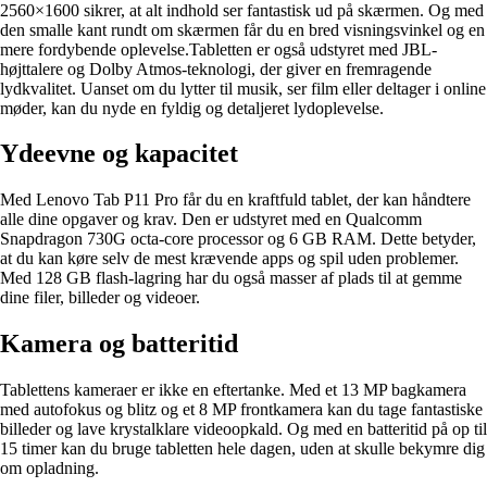
2560×1600 sikrer, at alt indhold ser fantastisk ud på skærmen. Og med
den smalle kant rundt om skærmen får du en bred visningsvinkel og en
mere fordybende oplevelse.Tabletten er også udstyret med JBL-
højttalere og Dolby Atmos-teknologi, der giver en fremragende
lydkvalitet. Uanset om du lytter til musik, ser film eller deltager i online
møder, kan du nyde en fyldig og detaljeret lydoplevelse.
Ydeevne og kapacitet
Med Lenovo Tab P11 Pro får du en kraftfuld tablet, der kan håndtere
alle dine opgaver og krav. Den er udstyret med en Qualcomm
Snapdragon 730G octa-core processor og 6 GB RAM. Dette betyder,
at du kan køre selv de mest krævende apps og spil uden problemer.
Med 128 GB flash-lagring har du også masser af plads til at gemme
dine filer, billeder og videoer.
Kamera og batteritid
Tablettens kameraer er ikke en eftertanke. Med et 13 MP bagkamera
med autofokus og blitz og et 8 MP frontkamera kan du tage fantastiske
billeder og lave krystalklare videoopkald. Og med en batteritid på op til
15 timer kan du bruge tabletten hele dagen, uden at skulle bekymre dig
om opladning.