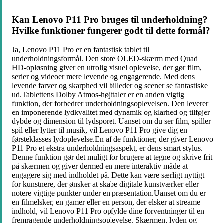
Kan Lenovo P11 Pro bruges til underholdning?
Hvilke funktioner fungerer godt til dette formål?
Ja, Lenovo P11 Pro er en fantastisk tablet til
underholdningsformål. Den store OLED-skærm med Quad
HD-opløsning giver en utrolig visuel oplevelse, der gør film,
serier og videoer mere levende og engagerende. Med dens
levende farver og skarphed vil billeder og scener se fantastiske
ud.Tablettens Dolby Atmos-højttaler er en anden vigtig
funktion, der forbedrer underholdningsoplevelsen. Den leverer
en imponerende lydkvalitet med dynamik og klarhed og tilføjer
dybde og dimension til lydsporet. Uanset om du ser film, spiller
spil eller lytter til musik, vil Lenovo P11 Pro give dig en
førsteklasses lydoplevelse.En af de funktioner, der giver Lenovo
P11 Pro et ekstra underholdningsaspekt, er dens smart stylus.
Denne funktion gør det muligt for brugere at tegne og skrive frit
på skærmen og giver dermed en mere interaktiv måde at
engagere sig med indholdet på. Dette kan være særligt nyttigt
for kunstnere, der ønsker at skabe digitale kunstværker eller
notere vigtige punkter under en præsentation.Uanset om du er
en filmelsker, en gamer eller en person, der elsker at streame
indhold, vil Lenovo P11 Pro opfylde dine forventninger til en
fremragende underholdningsoplevelse. Skærmen, lyden og