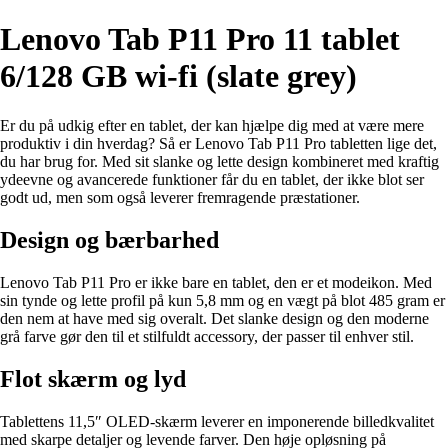
Lenovo Tab P11 Pro 11 tablet
6/128 GB wi-fi (slate grey)
Er du på udkig efter en tablet, der kan hjælpe dig med at være mere
produktiv i din hverdag? Så er Lenovo Tab P11 Pro tabletten lige det,
du har brug for. Med sit slanke og lette design kombineret med kraftig
ydeevne og avancerede funktioner får du en tablet, der ikke blot ser
godt ud, men som også leverer fremragende præstationer.
Design og bærbarhed
Lenovo Tab P11 Pro er ikke bare en tablet, den er et modeikon. Med
sin tynde og lette profil på kun 5,8 mm og en vægt på blot 485 gram er
den nem at have med sig overalt. Det slanke design og den moderne
grå farve gør den til et stilfuldt accessory, der passer til enhver stil.
Flot skærm og lyd
Tablettens 11,5″ OLED-skærm leverer en imponerende billedkvalitet
med skarpe detaljer og levende farver. Den høje opløsning på