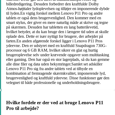
billedredigering. Desuden forbedrer den kraftfulde Dolby
Atmos-højttaler lydoplevelsen og tilføjer en imponerende dybde
til lyden.En vigtig forskel mellem Lenovo P11 Pro og andre
tablets er også dens brugervenlighed. Den kommer med en
smart stylus, der giver en mere naturlig måde at skrive og tegne
på skærmen. Desuden har tabletten en lang batterilevetid,
hvilket betyder, at du kan bruge den i længere tid uden at skulle
oplade den. Dette er især nyttigt for brugere, der arbejder på
farten.En anden afgørende forskel ligger i Lenovo P11 Pros
ydeevne. Den er udstyret med en kraftfuld Snapdragon 730G-
processor og 6 GB RAM, hvilket sikrer en glat og hurtig
brugeroplevelse selv under krævende opgaver som multitasking
eller gaming. Den har også en stor lagerplads, så du kan gemme
alle dine filer og data uden bekymringer.Samlet set adskiller
Lenovo P11 Pro sig fra andre tablets ved at tilbyde en
kombination af fremragende skærmkvalitet, imponerende lyd,
brugervenlighed og kraftfuld ydeevne. Disse funktioner gør den
velegnet til både professionelle og underholdningsbrugere.
Hvilke fordele er der ved at bruge Lenovo P11
Pro til arbejde?