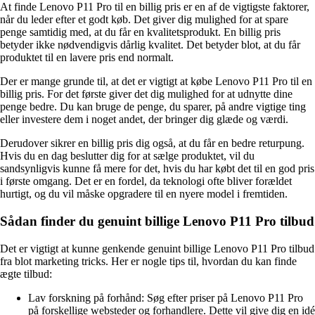
At finde Lenovo P11 Pro til en billig pris er en af de vigtigste faktorer,
når du leder efter et godt køb. Det giver dig mulighed for at spare
penge samtidig med, at du får en kvalitetsprodukt. En billig pris
betyder ikke nødvendigvis dårlig kvalitet. Det betyder blot, at du får
produktet til en lavere pris end normalt.
Der er mange grunde til, at det er vigtigt at købe Lenovo P11 Pro til en
billig pris. For det første giver det dig mulighed for at udnytte dine
penge bedre. Du kan bruge de penge, du sparer, på andre vigtige ting
eller investere dem i noget andet, der bringer dig glæde og værdi.
Derudover sikrer en billig pris dig også, at du får en bedre returpung.
Hvis du en dag beslutter dig for at sælge produktet, vil du
sandsynligvis kunne få mere for det, hvis du har købt det til en god pris
i første omgang. Det er en fordel, da teknologi ofte bliver forældet
hurtigt, og du vil måske opgradere til en nyere model i fremtiden.
Sådan finder du genuint billige Lenovo P11 Pro tilbud
Det er vigtigt at kunne genkende genuint billige Lenovo P11 Pro tilbud
fra blot marketing tricks. Her er nogle tips til, hvordan du kan finde
ægte tilbud:
Lav forskning på forhånd: Søg efter priser på Lenovo P11 Pro
på forskellige websteder og forhandlere. Dette vil give dig en idé