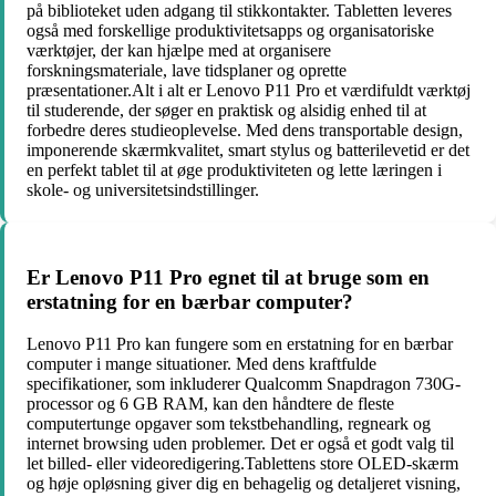
på biblioteket uden adgang til stikkontakter. Tabletten leveres
også med forskellige produktivitetsapps og organisatoriske
værktøjer, der kan hjælpe med at organisere
forskningsmateriale, lave tidsplaner og oprette
præsentationer.Alt i alt er Lenovo P11 Pro et værdifuldt værktøj
til studerende, der søger en praktisk og alsidig enhed til at
forbedre deres studieoplevelse. Med dens transportable design,
imponerende skærmkvalitet, smart stylus og batterilevetid er det
en perfekt tablet til at øge produktiviteten og lette læringen i
skole- og universitetsindstillinger.
Er Lenovo P11 Pro egnet til at bruge som en
erstatning for en bærbar computer?
Lenovo P11 Pro kan fungere som en erstatning for en bærbar
computer i mange situationer. Med dens kraftfulde
specifikationer, som inkluderer Qualcomm Snapdragon 730G-
processor og 6 GB RAM, kan den håndtere de fleste
computertunge opgaver som tekstbehandling, regneark og
internet browsing uden problemer. Det er også et godt valg til
let billed- eller videoredigering.Tablettens store OLED-skærm
og høje opløsning giver dig en behagelig og detaljeret visning,