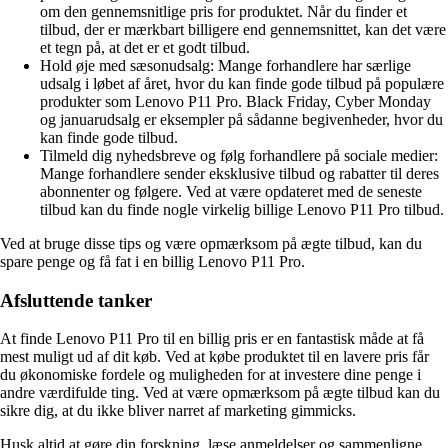
om den gennemsnitlige pris for produktet. Når du finder et
tilbud, der er mærkbart billigere end gennemsnittet, kan det være
et tegn på, at det er et godt tilbud.
Hold øje med sæsonudsalg: Mange forhandlere har særlige
udsalg i løbet af året, hvor du kan finde gode tilbud på populære
produkter som Lenovo P11 Pro. Black Friday, Cyber Monday
og januarudsalg er eksempler på sådanne begivenheder, hvor du
kan finde gode tilbud.
Tilmeld dig nyhedsbreve og følg forhandlere på sociale medier:
Mange forhandlere sender eksklusive tilbud og rabatter til deres
abonnenter og følgere. Ved at være opdateret med de seneste
tilbud kan du finde nogle virkelig billige Lenovo P11 Pro tilbud.
Ved at bruge disse tips og være opmærksom på ægte tilbud, kan du
spare penge og få fat i en billig Lenovo P11 Pro.
Afsluttende tanker
At finde Lenovo P11 Pro til en billig pris er en fantastisk måde at få
mest muligt ud af dit køb. Ved at købe produktet til en lavere pris får
du økonomiske fordele og muligheden for at investere dine penge i
andre værdifulde ting. Ved at være opmærksom på ægte tilbud kan du
sikre dig, at du ikke bliver narret af marketing gimmicks.
Husk altid at gøre din forskning, læse anmeldelser og sammenligne