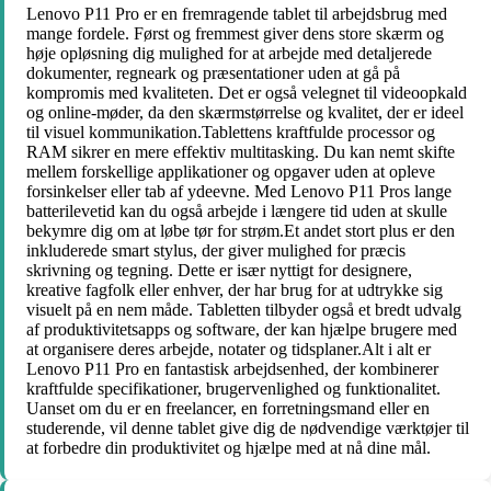
Lenovo P11 Pro er en fremragende tablet til arbejdsbrug med
mange fordele. Først og fremmest giver dens store skærm og
høje opløsning dig mulighed for at arbejde med detaljerede
dokumenter, regneark og præsentationer uden at gå på
kompromis med kvaliteten. Det er også velegnet til videoopkald
og online-møder, da den skærmstørrelse og kvalitet, der er ideel
til visuel kommunikation.Tablettens kraftfulde processor og
RAM sikrer en mere effektiv multitasking. Du kan nemt skifte
mellem forskellige applikationer og opgaver uden at opleve
forsinkelser eller tab af ydeevne. Med Lenovo P11 Pros lange
batterilevetid kan du også arbejde i længere tid uden at skulle
bekymre dig om at løbe tør for strøm.Et andet stort plus er den
inkluderede smart stylus, der giver mulighed for præcis
skrivning og tegning. Dette er især nyttigt for designere,
kreative fagfolk eller enhver, der har brug for at udtrykke sig
visuelt på en nem måde. Tabletten tilbyder også et bredt udvalg
af produktivitetsapps og software, der kan hjælpe brugere med
at organisere deres arbejde, notater og tidsplaner.Alt i alt er
Lenovo P11 Pro en fantastisk arbejdsenhed, der kombinerer
kraftfulde specifikationer, brugervenlighed og funktionalitet.
Uanset om du er en freelancer, en forretningsmand eller en
studerende, vil denne tablet give dig de nødvendige værktøjer til
at forbedre din produktivitet og hjælpe med at nå dine mål.