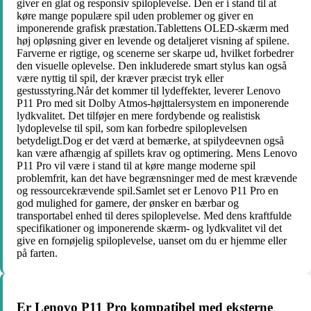
giver en glat og responsiv spiloplevelse. Den er i stand til at
køre mange populære spil uden problemer og giver en
imponerende grafisk præstation.Tablettens OLED-skærm med
høj opløsning giver en levende og detaljeret visning af spilene.
Farverne er rigtige, og scenerne ser skarpe ud, hvilket forbedrer
den visuelle oplevelse. Den inkluderede smart stylus kan også
være nyttig til spil, der kræver præcist tryk eller
gestusstyring.Når det kommer til lydeffekter, leverer Lenovo
P11 Pro med sit Dolby Atmos-højttalersystem en imponerende
lydkvalitet. Det tilføjer en mere fordybende og realistisk
lydoplevelse til spil, som kan forbedre spiloplevelsen
betydeligt.Dog er det værd at bemærke, at spilydeevnen også
kan være afhængig af spillets krav og optimering. Mens Lenovo
P11 Pro vil være i stand til at køre mange moderne spil
problemfrit, kan det have begrænsninger med de mest krævende
og ressourcekrævende spil.Samlet set er Lenovo P11 Pro en
god mulighed for gamere, der ønsker en bærbar og
transportabel enhed til deres spiloplevelse. Med dens kraftfulde
specifikationer og imponerende skærm- og lydkvalitet vil det
give en fornøjelig spiloplevelse, uanset om du er hjemme eller
på farten.
Er Lenovo P11 Pro kompatibel med eksterne