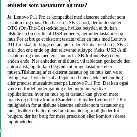
enheder som tastaturer og mus?
Ja, Lenovo P11 Pro er kompatibel med eksterne enheder som
tastaturer og mus. Den har en USB-C-port, der understøtter
OTG (On-The-Go) -teknologi, hvilket betyder, at du kan
tilslutte en bred vifte af USB-enheder, herunder tastaturer og
mus.For at bruge et eksternt tastatur eller en mus med Lenovo
P11 Pro skal du bruge en adapter eller et kabel med en USB-C-
stik i den ene ende og den relevante stiktype (f.eks. USB-A til
tastaturer og mus med en standard-USB-forbindelse) i den
anden ende. Når enheden er tilsluttet, vil tabletten genkende den
automatisk, og du kan begynde at bruge tastaturet eller
musen.Tilslutning af et eksternt tastatur og en mus kan være
nyttigt, især hvis du skal arbejde med intens tekstbehandling
eller præcise museaktiviteter på Lenovo P11 Pro. Det kan også
være en fordel under gaming eller andre interaktive
applikationer, hvor en mus og et tastatur kan give en mere
præcis og effektiv kontrol.Samlet set tilbyder Lenovo P11 Pro
muligheden for at tilslutte eksterne enheder som tastaturer og
mus, hvilket udvider dens funktionalitet og muligheder for
brugere, der har brug for mere præcision eller komfort i deres
inputmetoder.