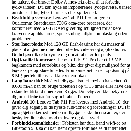
højttalere, der bruger Dolby Atmos-teknologi til at forbedre
lydkvaliteten. Du kan nyde en imponerende lydoplevelse, uanset
om du ser film, lytter til musik eller spiller spil.
Kraftfuld processor
: Lenovo Tab P11 Pro bruger en
Qualcomm Snapdragon 730G octa-core processor, der
kombineret med 6 GB RAM giver dig mulighed for at køre
krævende applikationer, spille spil og udføre multitasking uden
problemer.
Stor lagerplads
: Med 128 GB flash-lagring har du masser af
plads til at gemme dine filer, billeder, videoer og applikationer.
Du behøver ikke bekymre dig om at løbe tør for plads.
Høj kvalitet kameraer
: Lenovo Tab P11 Pro har et 13 MP
bagkamera med autofokus og blitz, der giver dig mulighed for at
tage skarpe og klare billeder. Frontkameraet har en opløsning på
8 MP, perfekt til krystalklare videoopkald.
Lang batteritid
: Med et indbygget batteri med en kapacitet på
8.600 mAh kan du bruge tabletten i op til 15 timer eller have den
i standby-tilstand i mere end 3 uger. Du behøver ikke bekymre
dig om at løbe tør for strøm i løbet af dagen.
Android 10
: Lenovo Tab P11 Pro leveres med Android 10, der
giver dig adgang til de nyeste funktioner og forbedringer. Du får
også øget sikkerhed med en indbygget sikkerhedsscanner, der
beskytter din enhed mod malware og datatyveri.
Forbindelsesmuligheder
: Tabletten har dual band wi-fi-ac og
Bluetooth 5.0, så du kan nemt oprette forbindelse til internettet