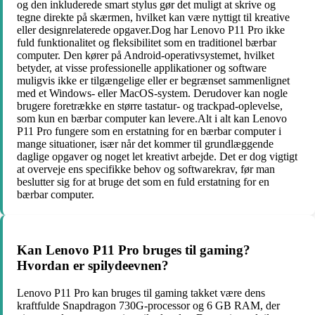
og den inkluderede smart stylus gør det muligt at skrive og
tegne direkte på skærmen, hvilket kan være nyttigt til kreative
eller designrelaterede opgaver.Dog har Lenovo P11 Pro ikke
fuld funktionalitet og fleksibilitet som en traditionel bærbar
computer. Den kører på Android-operativsystemet, hvilket
betyder, at visse professionelle applikationer og software
muligvis ikke er tilgængelige eller er begrænset sammenlignet
med et Windows- eller MacOS-system. Derudover kan nogle
brugere foretrække en større tastatur- og trackpad-oplevelse,
som kun en bærbar computer kan levere.Alt i alt kan Lenovo
P11 Pro fungere som en erstatning for en bærbar computer i
mange situationer, især når det kommer til grundlæggende
daglige opgaver og noget let kreativt arbejde. Det er dog vigtigt
at overveje ens specifikke behov og softwarekrav, før man
beslutter sig for at bruge det som en fuld erstatning for en
bærbar computer.
Kan Lenovo P11 Pro bruges til gaming?
Hvordan er spilydeevnen?
Lenovo P11 Pro kan bruges til gaming takket være dens
kraftfulde Snapdragon 730G-processor og 6 GB RAM, der