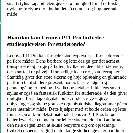
smart stylus-kapabiliteten giver dig mulighed for at udforske,
nyde og fordybe dig i indholdet på en unik og imponerende
måde.
Hvordan kan Lenovo P11 Pro forbedre
studieoplevelsen for studerende?
Lenovo P11 Pro kan forbedre studieoplevelsen for studerende
på flere måder. Dens bærbare og lette design gør det nemt at
transportere og bruge på farten, hvilket er ideelt til studerende,
der konstant er på vej til forskellige klasser og studiegrupper.
Samtidig giver den store skærm og høje opløsning en glimrende
platform til at studere præsentationer, læse e-bøger og
gennemgå noter med høj kvalitet og detaljer.Tablettens smart
stylus er også en fantastisk funktion for studerende, da den giver
mulighed for at tage digitale noter, understrege vigtige
oplysninger og skabe grafiske organisatoriske diagrammer på en
mere interaktiv måde. Dette hjælper med at holde orden og lette
forståelsen af komplekst materiale.Lenovo P11 Pros lange
batterilevetid er en anden fordel for studerende. Du kan bruge
den hele dagen uden at skulle bekymre dig om opladning,
hvilket er specielt vigtigt under lange studiedage eller når du er