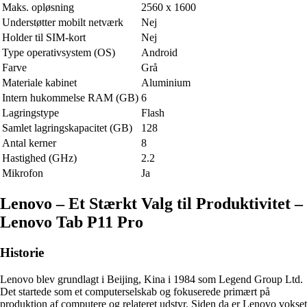
Maks. opløsning
2560 x 1600
Understøtter mobilt netværk
Nej
Holder til SIM-kort
Nej
Type operativsystem (OS)
Android
Farve
Grå
Materiale kabinet
Aluminium
Intern hukommelse RAM (GB)
6
Lagringstype
Flash
Samlet lagringskapacitet (GB)
128
Antal kerner
8
Hastighed (GHz)
2.2
Mikrofon
Ja
Lenovo – Et Stærkt Valg til Produktivitet –
Lenovo Tab P11 Pro
Historie
Lenovo blev grundlagt i Beijing, Kina i 1984 som Legend Group Ltd.
Det startede som et computerselskab og fokuserede primært på
produktion af computere og relateret udstyr. Siden da er Lenovo vokset