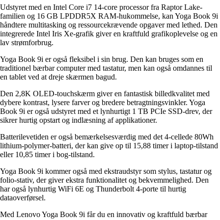
Udstyret med en Intel Core i7 14-core processor fra Raptor Lake-
familien og 16 GB LPDDR5X RAM-hukommelse, kan Yoga Book 9i
håndtere multitasking og ressourcekrævende opgaver med lethed. Den
integrerede Intel Iris Xe-grafik giver en kraftfuld grafikoplevelse og en
lav strømforbrug.
Yoga Book 9i er også fleksibel i sin brug. Den kan bruges som en
traditionel bærbar computer med tastatur, men kan også omdannes til
en tablet ved at dreje skærmen bagud.
Den 2,8K OLED-touchskærm giver en fantastisk billedkvalitet med
dybere kontrast, lysere farver og bredere betragtningsvinkler. Yoga
Book 9i er også udstyret med et lynhurtigt 1 TB PCIe SSD-drev, der
sikrer hurtig opstart og indlæsning af applikationer.
Batterilevetiden er også bemærkelsesværdig med det 4-cellede 80Wh
lithium-polymer-batteri, der kan give op til 15,88 timer i laptop-tilstand
eller 10,85 timer i bog-tilstand.
Yoga Book 9i kommer også med ekstraudstyr som stylus, tastatur og
folio-stativ, der giver ekstra funktionalitet og bekvemmelighed. Den
har også lynhurtig WiFi 6E og Thunderbolt 4-porte til hurtig
dataoverførsel.
Med Lenovo Yoga Book 9i får du en innovativ og kraftfuld bærbar