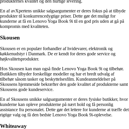
produkternes kvalitet og den hurtige levering.
En af avXpertens unikke salgsargumenter er deres fokus på at tilbyde
produkter til konkurrencedygtige priser. Dette gør det muligt for
kunderne at få en Lenovo Yoga Book 9i til en god pris uden at gå på
kompromis med kvaliteten.
Skousen
Skousen er en populær forhandler af hvidevarer, elektronik og
køkkenudstyr i Danmark. De er kendt for deres gode service og
højkvalitetsprodukter.
Hos Skousen kan man også finde Lenovo Yoga Book 9i og tilbehør.
Butikken tilbyder forskellige modeller og har et bredt udvalg af
tilbehør såsom tasker og beskyttelsesfilm. Kundeanmeldelser på
Skousens hjemmeside bekræfter den gode kvalitet af produkterne samt
Skousens gode kundeservice.
En af Skousens unikke salgsargumenter er deres fysiske butikker, hvor
kunderne kan opleve produkterne på nært hold og få personlig
assistance fra personalet. Dette gør det lettere for kunderne at træffe det
rigtige valg og få den bedste Lenovo Yoga Book 9i-oplevelse.
Whiteaway