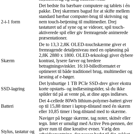
Det bedste fra bærbare computere og tablets i én
pakke. Drej skærmen bagud for at skifte mellem
standard bærbar computer-brug til skrivning og
2-i-1 form
nem touch-betjening til multimedier. Drej
tastaturet ud af syne og se videoer, spil touch-
aktiverede spil eller giv fremragende animerede
præsentationer.
De to 13,3 2,8K OLED-touchskærme giver et
fremragende detaljeniveau med en opløsning på
2,8K 2880 x 1800. OLED-teknologi giver dybere
Skærm
kontrast, lysere farver og bredere
betragtningsvinkler. 16:10-billedformatet er
optimeret til både traditionel brug, multimedier og
læsning af e-bøger.
Det lynhurtige 1 TB PCIe SSD-drev giver ekstra
SSD-lagring
korte opstarts- og indlæsningstider, så du ikke
spilder tid på at vente på, at dine apps indlæses.
Det 4-cellede 80Wh lithium-polymer-batteri giver
Batteri
op til 15,88 timer i laptop-tilstand med én skærm
eller 10,85 timer i bog-tilstand med to skærme.
Naviger på begge skærme, tag noter, skitsér eller
tegn. Intet er umuligt med Active Pen-pennen, der
giver rum til dine kreative evner. Vælg den
Stylus, tastatur og