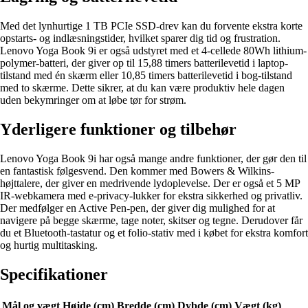
Med det lynhurtige 1 TB PCIe SSD-drev kan du forvente ekstra korte
opstarts- og indlæsningstider, hvilket sparer dig tid og frustration.
Lenovo Yoga Book 9i er også udstyret med et 4-cellede 80Wh lithium-
polymer-batteri, der giver op til 15,88 timers batterilevetid i laptop-
tilstand med én skærm eller 10,85 timers batterilevetid i bog-tilstand
med to skærme. Dette sikrer, at du kan være produktiv hele dagen
uden bekymringer om at løbe tør for strøm.
Yderligere funktioner og tilbehør
Lenovo Yoga Book 9i har også mange andre funktioner, der gør den til
en fantastisk følgesvend. Den kommer med Bowers & Wilkins-
højttalere, der giver en medrivende lydoplevelse. Der er også et 5 MP
IR-webkamera med e-privacy-lukker for ekstra sikkerhed og privatliv.
Der medfølger en Active Pen-pen, der giver dig mulighed for at
navigere på begge skærme, tage noter, skitser og tegne. Derudover får
du et Bluetooth-tastatur og et folio-stativ med i købet for ekstra komfort
og hurtig multitasking.
Specifikationer
Mål og vægt
Højde (cm)
Bredde (cm)
Dybde (cm)
Vægt (kg)