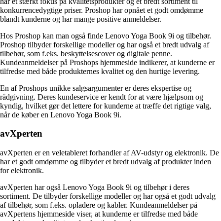
har et stærkt fokus på kvalitetsprodukter og et bredt sortiment til
konkurrencedygtige priser. Proshop har opnået et godt omdømme
blandt kunderne og har mange positive anmeldelser.
Hos Proshop kan man også finde Lenovo Yoga Book 9i og tilbehør.
Proshop tilbyder forskellige modeller og har også et bredt udvalg af
tilbehør, som f.eks. beskyttelsescover og digitale penne.
Kundeanmeldelser på Proshops hjemmeside indikerer, at kunderne er
tilfredse med både produkternes kvalitet og den hurtige levering.
En af Proshops unikke salgsargumenter er deres ekspertise og
rådgivning. Deres kundeservice er kendt for at være hjælpsom og
kyndig, hvilket gør det lettere for kunderne at træffe det rigtige valg,
når de køber en Lenovo Yoga Book 9i.
avXperten
avXperten er en veletableret forhandler af AV-udstyr og elektronik. De
har et godt omdømme og tilbyder et bredt udvalg af produkter inden
for elektronik.
avXperten har også Lenovo Yoga Book 9i og tilbehør i deres
sortiment. De tilbyder forskellige modeller og har også et godt udvalg
af tilbehør, som f.eks. opladere og kabler. Kundeanmeldelser på
avXpertens hjemmeside viser, at kunderne er tilfredse med både