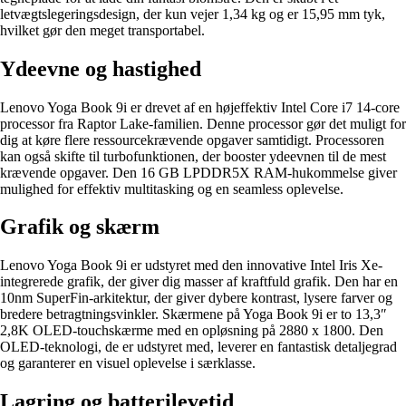
letvægtslegeringsdesign, der kun vejer 1,34 kg og er 15,95 mm tyk,
hvilket gør den meget transportabel.
Ydeevne og hastighed
Lenovo Yoga Book 9i er drevet af en højeffektiv Intel Core i7 14-core
processor fra Raptor Lake-familien. Denne processor gør det muligt for
dig at køre flere ressourcekrævende opgaver samtidigt. Processoren
kan også skifte til turbofunktionen, der booster ydeevnen til de mest
krævende opgaver. Den 16 GB LPDDR5X RAM-hukommelse giver
mulighed for effektiv multitasking og en seamless oplevelse.
Grafik og skærm
Lenovo Yoga Book 9i er udstyret med den innovative Intel Iris Xe-
integrerede grafik, der giver dig masser af kraftfuld grafik. Den har en
10nm SuperFin-arkitektur, der giver dybere kontrast, lysere farver og
bredere betragtningsvinkler. Skærmene på Yoga Book 9i er to 13,3″
2,8K OLED-touchskærme med en opløsning på 2880 x 1800. Den
OLED-teknologi, de er udstyret med, leverer en fantastisk detaljegrad
og garanterer en visuel oplevelse i særklasse.
Lagring og batterilevetid