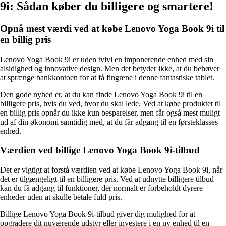
9i: Sådan køber du billigere og smartere!
Opnå mest værdi ved at købe Lenovo Yoga Book 9i til
en billig pris
Lenovo Yoga Book 9i er uden tvivl en imponerende enhed med sin
alsidighed og innovative design. Men det betyder ikke, at du behøver
at sprænge bankkontoen for at få fingrene i denne fantastiske tablet.
Den gode nyhed er, at du kan finde Lenovo Yoga Book 9i til en
billigere pris, hvis du ved, hvor du skal lede. Ved at købe produktet til
en billig pris opnår du ikke kun besparelser, men får også mest muligt
ud af din økonomi samtidig med, at du får adgang til en førsteklasses
enhed.
Værdien ved billige Lenovo Yoga Book 9i-tilbud
Det er vigtigt at forstå værdien ved at købe Lenovo Yoga Book 9i, når
det er tilgængeligt til en billigere pris. Ved at udnytte billigere tilbud
kan du få adgang til funktioner, der normalt er forbeholdt dyrere
enheder uden at skulle betale fuld pris.
Billige Lenovo Yoga Book 9i-tilbud giver dig mulighed for at
opgradere dit nuværende udstyr eller investere i en ny enhed til en