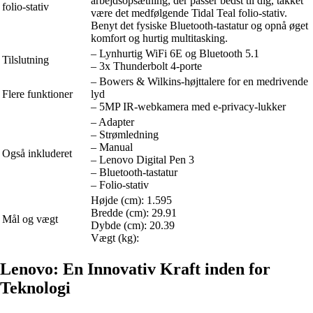
arbejdsopsætning, der passer bedst til dig, takket
folio-stativ
være det medfølgende Tidal Teal folio-stativ.
Benyt det fysiske Bluetooth-tastatur og opnå øget
komfort og hurtig multitasking.
– Lynhurtig WiFi 6E og Bluetooth 5.1
Tilslutning
– 3x Thunderbolt 4-porte
– Bowers & Wilkins-højttalere for en medrivende
Flere funktioner
lyd
– 5MP IR-webkamera med e-privacy-lukker
– Adapter
– Strømledning
– Manual
Også inkluderet
– Lenovo Digital Pen 3
– Bluetooth-tastatur
– Folio-stativ
Højde (cm): 1.595
Bredde (cm): 29.91
Mål og vægt
Dybde (cm): 20.39
Vægt (kg):
Lenovo: En Innovativ Kraft inden for
Teknologi