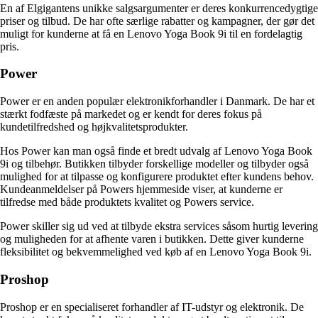
En af Elgigantens unikke salgsargumenter er deres konkurrencedygtige
priser og tilbud. De har ofte særlige rabatter og kampagner, der gør det
muligt for kunderne at få en Lenovo Yoga Book 9i til en fordelagtig
pris.
Power
Power er en anden populær elektronikforhandler i Danmark. De har et
stærkt fodfæste på markedet og er kendt for deres fokus på
kundetilfredshed og højkvalitetsprodukter.
Hos Power kan man også finde et bredt udvalg af Lenovo Yoga Book
9i og tilbehør. Butikken tilbyder forskellige modeller og tilbyder også
mulighed for at tilpasse og konfigurere produktet efter kundens behov.
Kundeanmeldelser på Powers hjemmeside viser, at kunderne er
tilfredse med både produktets kvalitet og Powers service.
Power skiller sig ud ved at tilbyde ekstra services såsom hurtig levering
og muligheden for at afhente varen i butikken. Dette giver kunderne
fleksibilitet og bekvemmelighed ved køb af en Lenovo Yoga Book 9i.
Proshop
Proshop er en specialiseret forhandler af IT-udstyr og elektronik. De