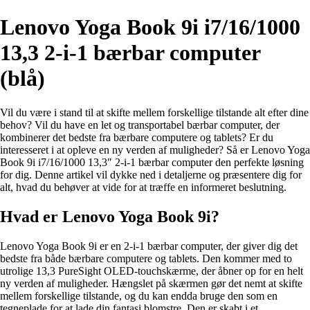
Lenovo Yoga Book 9i i7/16/1000
13,3 2-i-1 bærbar computer
(blå)
Vil du være i stand til at skifte mellem forskellige tilstande alt efter dine
behov? Vil du have en let og transportabel bærbar computer, der
kombinerer det bedste fra bærbare computere og tablets? Er du
interesseret i at opleve en ny verden af muligheder? Så er Lenovo Yoga
Book 9i i7/16/1000 13,3″ 2-i-1 bærbar computer den perfekte løsning
for dig. Denne artikel vil dykke ned i detaljerne og præsentere dig for
alt, hvad du behøver at vide for at træffe en informeret beslutning.
Hvad er Lenovo Yoga Book 9i?
Lenovo Yoga Book 9i er en 2-i-1 bærbar computer, der giver dig det
bedste fra både bærbare computere og tablets. Den kommer med to
utrolige 13,3 PureSight OLED-touchskærme, der åbner op for en helt
ny verden af muligheder. Hængslet på skærmen gør det nemt at skifte
mellem forskellige tilstande, og du kan endda bruge den som en
tegneplade for at lade din fantasi blomstre. Den er skabt i et