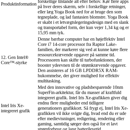
forskellige tilstande alt efter behov. Kør flere apps
Produktinformation
på hver deres skærm, selv i forskellige retninger,
eller læg Yoga Book ned for at bruge den som
tegneplade, og lad fantasien blomstre. Yoga Book
er skabt i et letvægtslegeringsdesign med en slank
og transportabel form, der kun vejer 1,34 kg og er
15,95 mm tyk.
Denne bærbar computer har en højeffektiv Intel
Core i7 14-core processor fra Raptor Lake-
familien, der markerer sig ved at kunne køre flere
ressourcekrævende opgaver på samme tid.
12. Gen Intel®
Processoren kan skifte til turbofunktionen, der
Core™-styrke
booster ydeevnen til de strømkrævende opgaver.
Den assisteres af 16 GB LPDDR5X RAM-
hukommelse, der giver mulighed for effektiv
multitasking.
Med den innovative og pladsbesparende 10nm
SuperFin-arkitektur, får du masser af kraftfuld
integreret grafik. Intel Iris Xe-grafikken giver dig
endnu flere muligheder end tidligere
Intel Iris Xe-
generationers grafikkort. Så frygt ej, Intel Iris Xe-
integreret grafik
grafikken vil ikke svigte dig, hvad end du er ude
efter medievisninger, redigering, rendering eller
gaming, samtidig sørger den også for et lavt
strømforbrug og lang batterilevetid.