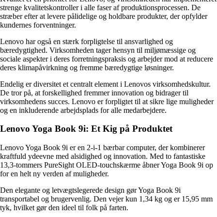
strenge kvalitetskontroller i alle faser af produktionsprocessen. De
stræber efter at levere pålidelige og holdbare produkter, der opfylder
kundernes forventninger.
Lenovo har også en stærk forpligtelse til ansvarlighed og
bæredygtighed. Virksomheden tager hensyn til miljømæssige og
sociale aspekter i deres forretningspraksis og arbejder mod at reducere
deres klimapåvirkning og fremme bæredygtige løsninger.
Endelig er diversitet et centralt element i Lenovos virksomhedskultur.
De tror på, at forskellighed fremmer innovation og bidrager til
virksomhedens succes. Lenovo er forpligtet til at sikre lige muligheder
og en inkluderende arbejdsplads for alle medarbejdere.
Lenovo Yoga Book 9i: Et Kig på Produktet
Lenovo Yoga Book 9i er en 2-i-1 bærbar computer, der kombinerer
kraftfuld ydeevne med alsidighed og innovation. Med to fantastiske
13,3-tommers PureSight OLED-touchskærme åbner Yoga Book 9i op
for en helt ny verden af muligheder.
Den elegante og letvægtslegerede design gør Yoga Book 9i
transportabel og brugervenlig. Den vejer kun 1,34 kg og er 15,95 mm
tyk, hvilket gør den ideel til folk på farten.