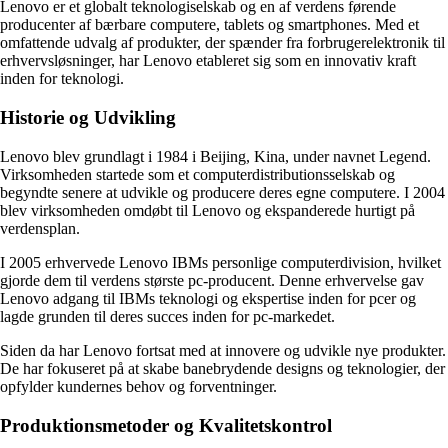
Lenovo er et globalt teknologiselskab og en af verdens førende
producenter af bærbare computere, tablets og smartphones. Med et
omfattende udvalg af produkter, der spænder fra forbrugerelektronik til
erhvervsløsninger, har Lenovo etableret sig som en innovativ kraft
inden for teknologi.
Historie og Udvikling
Lenovo blev grundlagt i 1984 i Beijing, Kina, under navnet Legend.
Virksomheden startede som et computerdistributionsselskab og
begyndte senere at udvikle og producere deres egne computere. I 2004
blev virksomheden omdøbt til Lenovo og ekspanderede hurtigt på
verdensplan.
I 2005 erhvervede Lenovo IBMs personlige computerdivision, hvilket
gjorde dem til verdens største pc-producent. Denne erhvervelse gav
Lenovo adgang til IBMs teknologi og ekspertise inden for pcer og
lagde grunden til deres succes inden for pc-markedet.
Siden da har Lenovo fortsat med at innovere og udvikle nye produkter.
De har fokuseret på at skabe banebrydende designs og teknologier, der
opfylder kundernes behov og forventninger.
Produktionsmetoder og Kvalitetskontrol