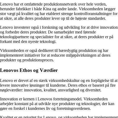
Lenovo har et omfattende produktionsnetværk over hele verden,
herunder fabrikker i både Kina og andre lande. Virksomheden lægger
stor vægt på kvalitet og har etableret strenge kontrolforanstaltninger for
at sikre, at alle deres produkter lever op til de højeste standarder.
Lenovo investerer også i forskning og udvikling for at drive innovation
og forbedre deres produkter. De samarbejder med førende
teknologipartnere og specialister for at sikre, at deres produkter er på
forkant med den nyeste teknologi.
Virksomheden er også dedikeret til bæredygtig produktion og har
implementeret initiativer for at reducere miljøpåvirkningen af deres
produkter og produktionsproces.
Lenovos Ethos og Værdier
Lenovo er drevet af en stærk virksomhedskultur og en forpligtelse til at
levere innovative løsninger til kunderne. Deres ethos er baseret på fire
nøgleværdier: innovation, kvalitet, ansvarlighed og diversitet.
Innovation er kernen i Lenovos forretningsmodel. Virksomheden
arbejder konstant på at udvikle nye produkter og teknologier, der kan
gøre en forskel i kundernes liv og forretningsverdenen.
Kvalitet er en prioritet for Lenovo, og virksomheden har implementeret