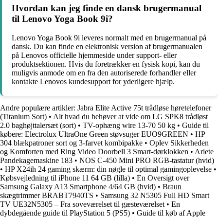
Hvordan kan jeg finde en dansk brugermanual
til Lenovo Yoga Book 9i?
Lenovo Yoga Book 9i leveres normalt med en brugermanual på
dansk. Du kan finde en elektronisk version af brugermanualen
på Lenovos officielle hjemmeside under support- eller
produktsektionen. Hvis du foretrækker en fysisk kopi, kan du
muligvis anmode om en fra den autoriserede forhandler eller
kontakte Lenovos kundesupport for yderligere hjælp.
Andre populære artikler:
Jabra Elite Active 75t trådløse høretelefoner
(Titanium Sort)
•
Alt hvad du behøver at vide om LG SPK8 trådløst
2.0 baghøjttalersæt (sort)
•
TV-ophæng wire 13-70 50 kg
•
Guide til
købere: Electrolux UltraOne Green støvsuger EUO9GREEN
•
HP
304 blækpatroner sort og 3-farvet kombipakke
•
Oplev Sikkerheden
og Komforten med Ring Video Doorbell 3 Smart-dørklokken
•
Ariete
Pandekagemaskine 183
•
NOS C-450 Mini PRO RGB-tastatur (hvid)
•
HP X24ih 24 gaming skærm: din nøgle til optimal gamingoplevelse
•
Købsvejledning til iPhone 11 64 GB (lilla)
•
En Oversigt over
Samsung Galaxy A13 Smartphone 4/64 GB (hvid)
•
Braun
skægtrimmer BRABT7940TS
•
Samsung 32 N5305 Full HD Smart
TV UE32N5305 – Fra soveværelset til gæsteværelset
•
En
dybdegående guide til PlayStation 5 (PS5)
•
Guide til køb af Apple