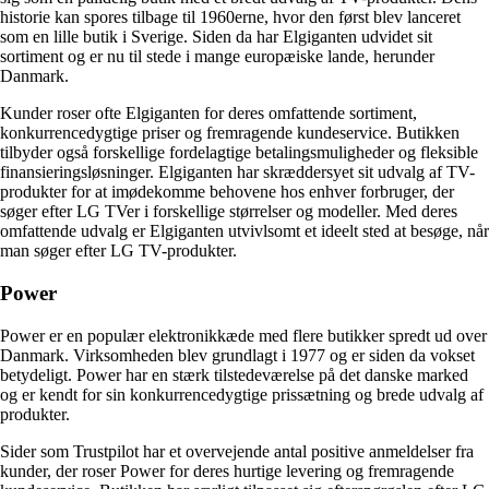
historie kan spores tilbage til 1960erne, hvor den først blev lanceret
som en lille butik i Sverige. Siden da har Elgiganten udvidet sit
sortiment og er nu til stede i mange europæiske lande, herunder
Danmark.
Kunder roser ofte Elgiganten for deres omfattende sortiment,
konkurrencedygtige priser og fremragende kundeservice. Butikken
tilbyder også forskellige fordelagtige betalingsmuligheder og fleksible
finansieringsløsninger. Elgiganten har skræddersyet sit udvalg af TV-
produkter for at imødekomme behovene hos enhver forbruger, der
søger efter LG TVer i forskellige størrelser og modeller. Med deres
omfattende udvalg er Elgiganten utvivlsomt et ideelt sted at besøge, når
man søger efter LG TV-produkter.
Power
Power er en populær elektronikkæde med flere butikker spredt ud over
Danmark. Virksomheden blev grundlagt i 1977 og er siden da vokset
betydeligt. Power har en stærk tilstedeværelse på det danske marked
og er kendt for sin konkurrencedygtige prissætning og brede udvalg af
produkter.
Sider som Trustpilot har et overvejende antal positive anmeldelser fra
kunder, der roser Power for deres hurtige levering og fremragende