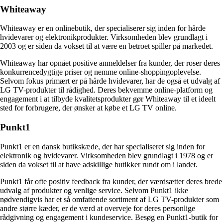
Whiteaway
Whiteaway er en onlinebutik, der specialiserer sig inden for hårde
hvidevarer og elektronikprodukter. Virksomheden blev grundlagt i
2003 og er siden da vokset til at være en betroet spiller på markedet.
Whiteaway har opnået positive anmeldelser fra kunder, der roser deres
konkurrencedygtige priser og nemme online-shoppingoplevelse.
Selvom fokus primært er på hårde hvidevarer, har de også et udvalg af
LG TV-produkter til rådighed. Deres bekvemme online-platform og
engagement i at tilbyde kvalitetsprodukter gør Whiteaway til et ideelt
sted for forbrugere, der ønsker at købe et LG TV online.
Punkt1
Punkt1 er en dansk butikskæde, der har specialiseret sig inden for
elektronik og hvidevarer. Virksomheden blev grundlagt i 1978 og er
siden da vokset til at have adskillige butikker rundt om i landet.
Punkt1 får ofte positiv feedback fra kunder, der værdsætter deres brede
udvalg af produkter og venlige service. Selvom Punkt1 ikke
nødvendigvis har et så omfattende sortiment af LG TV-produkter som
andre større kæder, er de værd at overveje for deres personlige
rådgivning og engagement i kundeservice. Besøg en Punkt1-butik for