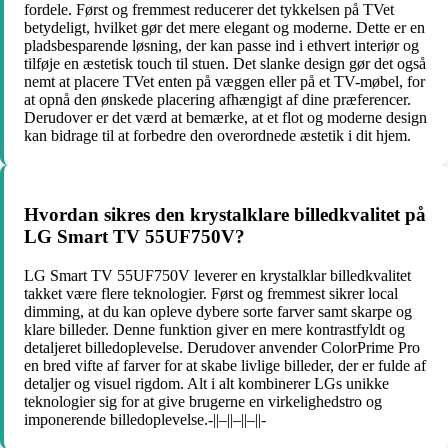
fordele. Først og fremmest reducerer det tykkelsen på TVet
betydeligt, hvilket gør det mere elegant og moderne. Dette er en
pladsbesparende løsning, der kan passe ind i ethvert interiør og
tilføje en æstetisk touch til stuen. Det slanke design gør det også
nemt at placere TVet enten på væggen eller på et TV-møbel, for
at opnå den ønskede placering afhængigt af dine præferencer.
Derudover er det værd at bemærke, at et flot og moderne design
kan bidrage til at forbedre den overordnede æstetik i dit hjem.
Hvordan sikres den krystalklare billedkvalitet på
LG Smart TV 55UF750V?
LG Smart TV 55UF750V leverer en krystalklar billedkvalitet
takket være flere teknologier. Først og fremmest sikrer local
dimming, at du kan opleve dybere sorte farver samt skarpe og
klare billeder. Denne funktion giver en mere kontrastfyldt og
detaljeret billedoplevelse. Derudover anvender ColorPrime Pro
en bred vifte af farver for at skabe livlige billeder, der er fulde af
detaljer og visuel rigdom. Alt i alt kombinerer LGs unikke
teknologier sig for at give brugerne en virkelighedstro og
imponerende billedoplevelse.-||–||–||–||-