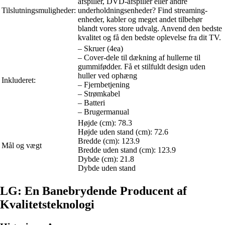
afspiller, DVD-afspiller eller andre
Tilslutningsmuligheder:
underholdningsenheder? Find streaming-
enheder, kabler og meget andet tilbehør
blandt vores store udvalg. Anvend den bedste
kvalitet og få den bedste oplevelse fra dit TV.
– Skruer (4ea)
– Cover-dele til dækning af hullerne til
gummifødder. Få et stilfuldt design uden
huller ved ophæng
Inkluderet:
– Fjernbetjening
– Strømkabel
– Batteri
– Brugermanual
Højde (cm): 78.3
Højde uden stand (cm): 72.6
Bredde (cm): 123.9
Mål og vægt
Bredde uden stand (cm): 123.9
Dybde (cm): 21.8
Dybde uden stand
LG: En Banebrydende Producent af
Kvalitetsteknologi