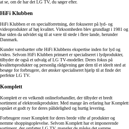
at se, om de har det LG TV, du søger efter.
HiFi Klubben
HiFi Klubben er en specialforretning, der fokuserer på lyd- og
videoprodukter af høj kvalitet. Virksomheden blev grundlagt i 1981 og
har siden da udvidet sig til at være til stede i flere lande, herunder
Danmark.
Kunder værdsætter ofte HiFi Klubbens ekspertise inden for lyd og
video. Selvom HiFi Klubben primært er specialiseret i lydprodukter,
tilbyder de også et udvalg af LG TV-modeller. Deres fokus på
kvalitetsprodukter og personlig rådgivning gør dem til et ideelt sted at
besøge for forbrugere, der ønsker specialiseret hjælp til at finde det
perfekte LG TV.
Komplett
Komplett er en velkendt onlineforhandler, der tilbyder et bredt
sortiment af elektronikprodukter. Med mange års erfaring har Komplett
opnået et godt ry for deres pålidelighed og hurtig levering.
Forbrugere roser Komplett for deres brede vifte af produkter og
nemme shoppingoplevelse. Selvom Komplett har et imponerende
sortiment, der omfatter LG TV, mangler de måske det samme