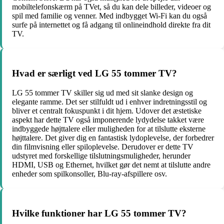
mobiltelefonskærm på TVet, så du kan dele billeder, videoer og
spil med familie og venner. Med indbygget Wi-Fi kan du også
surfe på internettet og få adgang til onlineindhold direkte fra dit
TV.
Hvad er særligt ved LG 55 tommer TV?
LG 55 tommer TV skiller sig ud med sit slanke design og
elegante ramme. Det ser stilfuldt ud i enhver indretningsstil og
bliver et centralt fokuspunkt i dit hjem. Udover det æstetiske
aspekt har dette TV også imponerende lydydelse takket være
indbyggede højttalere eller muligheden for at tilslutte eksterne
højttalere. Det giver dig en fantastisk lydoplevelse, der forbedrer
din filmvisning eller spiloplevelse. Derudover er dette TV
udstyret med forskellige tilslutningsmuligheder, herunder
HDMI, USB og Ethernet, hvilket gør det nemt at tilslutte andre
enheder som spilkonsoller, Blu-ray-afspillere osv.
Hvilke funktioner har LG 55 tommer TV?