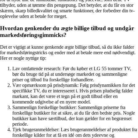
tilbyder, uden at tømme din pengepung. Det betyder, at du får en stor
skærm, skarp billedkvalitet og smarte funktioner, der forbedrer din tv-
oplevelse uden at betale for meget.
Hvordan genkender du ægte billige tilbud og undgår
markedsføringsgimmicks?
Det er vigtigt at kunne genkende ægte billige tilbud, så du ikke falder
for markedsføringstricks og ender med at betale mere end nødvendigt.
Her er nogle nyttige tip:
Lav omfattende research: Før du køber et LG 55 tommer TV,
bør du bruge tid på at undersøge markedet og sammenligne
priser og tilbud fra forskellige forhandlere.
Vær opmærksom på prisdynamik: Følg prisdynamikken for det
specifikke TV, du er interesseret i. Hvis prisen pludselig falder
markant, kan det være et tegn på et godt tilbud eller en
kommende udgivelse af en nyere model.
Sammenlign forskellige butikker: Sammenlign priserne fra
forskellige butikker for at sikre, at du får den bedste pris. Nogle
butikker kan have særtilbud, der kun gælder for en begrænset
periode.
Tjek brugeranmeldelser: Læs brugeranmeldelser af produktet fra
forskellige kilder for at få en idé om dets ydeevne og