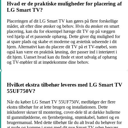
Hvad er de praktiske muligheder for placering af
LG Smart TV?
Placeringen af dit LG Smart TV kan gøres på flere forskellige
måder, alt efter dine ønsker og behov. Hvis du ønsker en smart
placering, kan du for eksempel hænge dit TV op på væggen
ved hjælp af et passende ophæng. Dette giver dig mulighed for
at spare plads og skabe et moderne og æstetisk udseende i dit
hjem. Alternativt kan du placere dit TV på et TV-møbel, som
også kan være en praktisk løsning, der passer ind i interiøret i
dit hjem. Uanset hvad kan du finde et stort udvalg af ophæng
og TV-møbler til at imødekomme dine behov.
Hvilket ekstra tilbehør leveres med LG Smart TV
55UF750V?
Når du køber LG Smart TV 55UF750V, medfølger der flere
ekstra tilbehør for at lette brugen og installationen. Dette
inkluderer skruer til montering, cover-dele til at dække hullerne
til gummifødderne, en fjernbetjening, strømkabel, batteri og en
brugermanual. Med dette tilbehør får du alt hvad du behøver for
at nyde og komme i gang med dit nye Smart TV uden besvær.