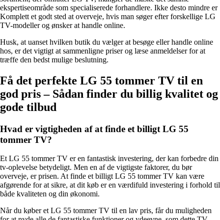
ekspertiseområde som specialiserede forhandlere. Ikke desto mindre er
Komplett et godt sted at overveje, hvis man søger efter forskellige LG
TV-modeller og ønsker at handle online.
Husk, at uanset hvilken butik du vælger at besøge eller handle online
hos, er det vigtigt at sammenligne priser og læse anmeldelser for at
træffe den bedst mulige beslutning.
Få det perfekte LG 55 tommer TV til en
god pris – Sådan finder du billig kvalitet og
gode tilbud
Hvad er vigtigheden af at finde et billigt LG 55
tommer TV?
Et LG 55 tommer TV er en fantastisk investering, der kan forbedre din
tv-oplevelse betydeligt. Men en af de vigtigste faktorer, du bør
overveje, er prisen. At finde et billigt LG 55 tommer TV kan være
afgørende for at sikre, at dit køb er en værdifuld investering i forhold til
både kvaliteten og din økonomi.
Når du køber et LG 55 tommer TV til en lav pris, får du muligheden
for at nyde alle de fantastiske funktioner og ydeevne, som dette TV