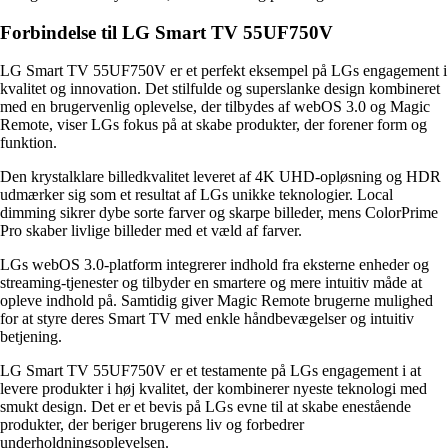
Forbindelse til LG Smart TV 55UF750V
LG Smart TV 55UF750V er et perfekt eksempel på LGs engagement i
kvalitet og innovation. Det stilfulde og superslanke design kombineret
med en brugervenlig oplevelse, der tilbydes af webOS 3.0 og Magic
Remote, viser LGs fokus på at skabe produkter, der forener form og
funktion.
Den krystalklare billedkvalitet leveret af 4K UHD-opløsning og HDR
udmærker sig som et resultat af LGs unikke teknologier. Local
dimming sikrer dybe sorte farver og skarpe billeder, mens ColorPrime
Pro skaber livlige billeder med et væld af farver.
LGs webOS 3.0-platform integrerer indhold fra eksterne enheder og
streaming-tjenester og tilbyder en smartere og mere intuitiv måde at
opleve indhold på. Samtidig giver Magic Remote brugerne mulighed
for at styre deres Smart TV med enkle håndbevægelser og intuitiv
betjening.
LG Smart TV 55UF750V er et testamente på LGs engagement i at
levere produkter i høj kvalitet, der kombinerer nyeste teknologi med
smukt design. Det er et bevis på LGs evne til at skabe enestående
produkter, der beriger brugerens liv og forbedrer
underholdningsoplevelsen.