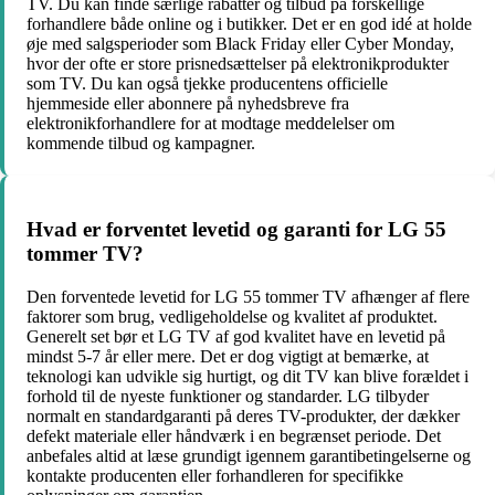
TV. Du kan finde særlige rabatter og tilbud på forskellige
forhandlere både online og i butikker. Det er en god idé at holde
øje med salgsperioder som Black Friday eller Cyber ​​Monday,
hvor der ofte er store prisnedsættelser på elektronikprodukter
som TV. Du kan også tjekke producentens officielle
hjemmeside eller abonnere på nyhedsbreve fra
elektronikforhandlere for at modtage meddelelser om
kommende tilbud og kampagner.
Hvad er forventet levetid og garanti for LG 55
tommer TV?
Den forventede levetid for LG 55 tommer TV afhænger af flere
faktorer som brug, vedligeholdelse og kvalitet af produktet.
Generelt set bør et LG TV af god kvalitet have en levetid på
mindst 5-7 år eller mere. Det er dog vigtigt at bemærke, at
teknologi kan udvikle sig hurtigt, og dit TV kan blive forældet i
forhold til de nyeste funktioner og standarder. LG tilbyder
normalt en standardgaranti på deres TV-produkter, der dækker
defekt materiale eller håndværk i en begrænset periode. Det
anbefales altid at læse grundigt igennem garantibetingelserne og
kontakte producenten eller forhandleren for specifikke