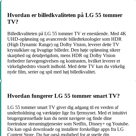
Hvordan er billedkvaliteten på LG 55 tommer
TV?
Billedkvaliteten på LG 55 tommer TV er enestående. Med 4K
UHD-opløsning og avancerede billedteknologier som HDR
(High Dynamic Range) og Dolby Vision, leverer dette TV
krystalklare og livagtige billeder. Den høje opløsning sikrer
skarphed og detaljerigdom, mens HDR og Dolby Vision
forbedrer farvegengivelsen og kontrasten, hvilket leverer et
virkelighedstro visuelt indhold. Med dette TV kan du virkelig
nyde film, serier og spil med høj billedkvalitet.
Hvordan fungerer LG 55 tommer smart TV?
LG 55 tommer smart TV giver dig adgang til en verden af
underholdning og værktøjer lige fra fjernsynet. Med et intuitivt
brugergrænseflade kan du nemt navigere og finde dine
foretrukne streamingtjenester som Netflix, Disney+ og Youtube.
Du kan også downloade og installere forskellige apps fra LG
Content Store. Du har også mulighed for at spejle din