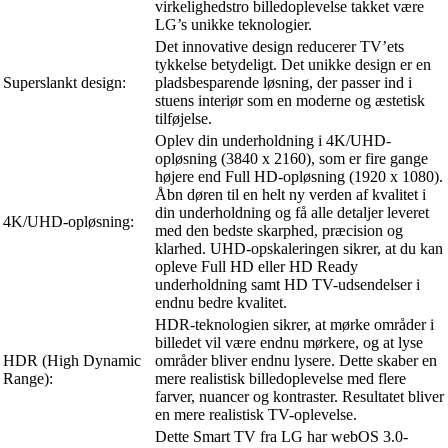
virkelighedstro billedoplevelse takket være
LG’s unikke teknologier.
Det innovative design reducerer TV’ets
tykkelse betydeligt. Det unikke design er en
Superslankt design:
pladsbesparende løsning, der passer ind i
stuens interiør som en moderne og æstetisk
tilføjelse.
Oplev din underholdning i 4K/UHD-
opløsning (3840 x 2160), som er fire gange
højere end Full HD-opløsning (1920 x 1080).
Åbn døren til en helt ny verden af kvalitet i
din underholdning og få alle detaljer leveret
4K/UHD-opløsning:
med den bedste skarphed, præcision og
klarhed. UHD-opskaleringen sikrer, at du kan
opleve Full HD eller HD Ready
underholdning samt HD TV-udsendelser i
endnu bedre kvalitet.
HDR-teknologien sikrer, at mørke områder i
billedet vil være endnu mørkere, og at lyse
HDR (High Dynamic
områder bliver endnu lysere. Dette skaber en
Range):
mere realistisk billedoplevelse med flere
farver, nuancer og kontraster. Resultatet bliver
en mere realistisk TV-oplevelse.
Dette Smart TV fra LG har webOS 3.0-