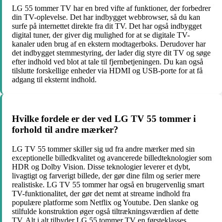
LG 55 tommer TV har en bred vifte af funktioner, der forbedrer
din TV-oplevelse. Det har indbygget webbrowser, så du kan
surfe på internettet direkte fra dit TV. Det har også indbygget
digital tuner, der giver dig mulighed for at se digitale TV-
kanaler uden brug af en ekstern modtagerboks. Derudover har
det indbygget stemmestyring, der lader dig styre dit TV og søge
efter indhold ved blot at tale til fjernbetjeningen. Du kan også
tilslutte forskellige enheder via HDMI og USB-porte for at få
adgang til eksternt indhold.
Hvilke fordele er der ved LG TV 55 tommer i
forhold til andre mærker?
LG TV 55 tommer skiller sig ud fra andre mærker med sin
exceptionelle billedkvalitet og avancerede billedteknologier som
HDR og Dolby Vision. Disse teknologier leverer et dybt,
livagtigt og farverigt billede, der gør dine film og serier mere
realistiske. LG TV 55 tommer har også en brugervenlig smart
TV-funktionalitet, der gør det nemt at streame indhold fra
populære platforme som Netflix og Youtube. Den slanke og
stilfulde konstruktion øger også tiltrækningsværdien af dette
TV. Alt i alt tilbyder LG 55 tommer TV en førsteklasses