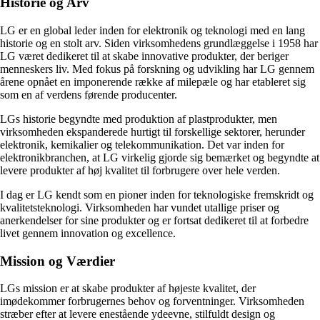
Historie og Arv
LG er en global leder inden for elektronik og teknologi med en lang
historie og en stolt arv. Siden virksomhedens grundlæggelse i 1958 har
LG været dedikeret til at skabe innovative produkter, der beriger
menneskers liv. Med fokus på forskning og udvikling har LG gennem
årene opnået en imponerende række af milepæle og har etableret sig
som en af verdens førende producenter.
LGs historie begyndte med produktion af plastprodukter, men
virksomheden ekspanderede hurtigt til forskellige sektorer, herunder
elektronik, kemikalier og telekommunikation. Det var inden for
elektronikbranchen, at LG virkelig gjorde sig bemærket og begyndte at
levere produkter af høj kvalitet til forbrugere over hele verden.
I dag er LG kendt som en pioner inden for teknologiske fremskridt og
kvalitetsteknologi. Virksomheden har vundet utallige priser og
anerkendelser for sine produkter og er fortsat dedikeret til at forbedre
livet gennem innovation og excellence.
Mission og Værdier
LGs mission er at skabe produkter af højeste kvalitet, der
imødekommer forbrugernes behov og forventninger. Virksomheden
stræber efter at levere enestående ydeevne, stilfuldt design og