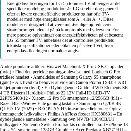
Energiklassificeringen for LG 55 tommer TV afhænger af det
specifikke model og produktionsår. LG stræber dog generelt
efter at levere energieffektive produkter og har ofte TV-
modeller med høje energiklasser som A+ eller A++. Disse
modeller er designet til at være miljøvenlige og reducerer
strømforbruget uden at gå på kompromis med ydeevnen. For
mere præcise oplysninger om energieffektiviteten på et bestemt
LG 55 tommer TV, anbefales det at kontrollere produktets
tekniske specifikationer eller etiketten på selve TVet, hvor
energiklassificeringen normalt er angivet.
Andre populære artikler:
Huawei Matebook X Pro USB-C oplader
(hvid)
•
Find den perfekte gaming-oplevelse med Logitech G Pro
trådløse headset
•
Anmeldelse af Samsung Galaxy S5 smartphone
(guld)
•
Alt, hvad du behøver at vide om Canon Pixma TS3351 AIO
inkjet-printeren (hvid)
•
En Dybdegående Guide til WD Elements SE
4 TB Ekstern Harddisk
•
Philips 22 12V Full-HD LED-TV
22PFS5403/12
•
Xiaomi 12 Pro 5G smartphone 12/256GB (blå)
•
Razer BlackWidow Elite gaming tastatur
•
Samsung 65 Q70B 4K
QLED TV (2022)
•
BEOPLAY H5 in-ear hovedtelefoner: Oplev
fremragende lydkvalitet
•
Philips AirFloss flosser HX380631 – En
dybdegående anmeldelse
•
Samsung ovn NV7B41304CB/U1
indbygget
•
Nintendo Switch Pro trådløs controller – sort
•
iPhone 13
Pro – 5G smartphone 128GB Graphite
•
Acer Predator XB271HU –