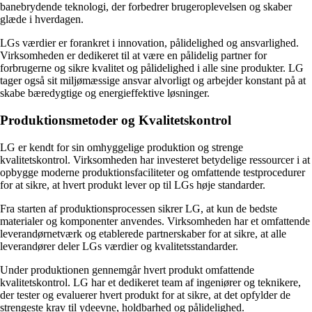
banebrydende teknologi, der forbedrer brugeroplevelsen og skaber
glæde i hverdagen.
LGs værdier er forankret i innovation, pålidelighed og ansvarlighed.
Virksomheden er dedikeret til at være en pålidelig partner for
forbrugerne og sikre kvalitet og pålidelighed i alle sine produkter. LG
tager også sit miljømæssige ansvar alvorligt og arbejder konstant på at
skabe bæredygtige og energieffektive løsninger.
Produktionsmetoder og Kvalitetskontrol
LG er kendt for sin omhyggelige produktion og strenge
kvalitetskontrol. Virksomheden har investeret betydelige ressourcer i at
opbygge moderne produktionsfaciliteter og omfattende testprocedurer
for at sikre, at hvert produkt lever op til LGs høje standarder.
Fra starten af produktionsprocessen sikrer LG, at kun de bedste
materialer og komponenter anvendes. Virksomheden har et omfattende
leverandørnetværk og etablerede partnerskaber for at sikre, at alle
leverandører deler LGs værdier og kvalitetsstandarder.
Under produktionen gennemgår hvert produkt omfattende
kvalitetskontrol. LG har et dedikeret team af ingeniører og teknikere,
der tester og evaluerer hvert produkt for at sikre, at det opfylder de
strengeste krav til ydeevne, holdbarhed og pålidelighed.