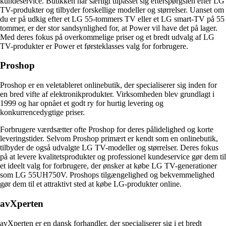
kundeservice. Butikken har særligt tilpasset sig efterspørgslen efter LG
TV-produkter og tilbyder forskellige modeller og størrelser. Uanset om
du er på udkig efter et LG 55-tommers TV eller et LG smart-TV på 55
tommer, er der stor sandsynlighed for, at Power vil have det på lager.
Med deres fokus på overkommelige priser og et bredt udvalg af LG
TV-produkter er Power et førsteklasses valg for forbrugere.
Proshop
Proshop er en veletableret onlinebutik, der specialiserer sig inden for
en bred vifte af elektronikprodukter. Virksomheden blev grundlagt i
1999 og har opnået et godt ry for hurtig levering og
konkurrencedygtige priser.
Forbrugere værdsætter ofte Proshop for deres pålidelighed og korte
leveringstider. Selvom Proshop primært er kendt som en onlinebutik,
tilbyder de også udvalgte LG TV-modeller og størrelser. Deres fokus
på at levere kvalitetsprodukter og professionel kundeservice gør dem til
et ideelt valg for forbrugere, der ønsker at købe LG TV-generationer
som LG 55UH750V. Proshops tilgængelighed og bekvemmelighed
gør dem til et attraktivt sted at købe LG-produkter online.
avXperten
avXperten er en dansk forhandler, der specialiserer sig i et bredt