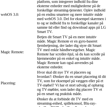
platform, som integrerer indhold fra dine
eksterne enheder med mulighederne på de
forskellige streaming-tjenester. Oplev indhold
webOS 3.0:
på en endnu smartere og mere intuitiv måde
med webOS 3.0. Del for eksempel skærmen i
to og se indhold fra to forskellige kanaler på
samme tid eller find og download apps på LG
Smart TV.
Betjen dit Smart TV på en mere intuitiv
måde. Magic Remote er en gyro-baseret
fjernbetjening, der lader dig styre dit Smart
TV med enkle håndbevægelser. Magic
Magic Remote:
Remote har scroller-hjul, så du kan scrolle på
hjemmesider på en enkel og intuitiv måde.
Magic Remote kan også anvendes på
eksterne enheder.
Hvor skal dit nye TV et placeres og
hvordan?: Ønsker du en smart placering til dit
TV, som for eksempel på væggen eller på et
Placering:
TV-møbel? Vi har et stort udvalg af ophæng
og TV-møbler, som lader dig placere TV et
på en smart og praktisk måde.
Ønsker du at forbinde dit TV med en
streaming-enhed, spillekonsol, Blu-ray-