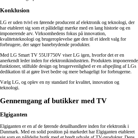
Konklusion
LG er uden tvivl en førende producent af elektronik og teknologi, der
har etableret sig som et pålideligt mærke med en lang historie og en
imponerende arv. Virksomhedens fokus på innovation,
kvalitetsteknologi og brugeroplevelse gør den til et ideelt valg for
forbrugere, der søger banebrydende produkter.
Med LG Smart TV 55UF750V viser LG igen, hvorfor det er en
anerkendt leder inden for elektronikindustrien. Produktets imponerende
funktioner, stilfulde design og brugervenlighed er en afspejling af LGs
dedikation til at gøre livet bedre og mere behageligt for forbrugerne.
Vælg LG, og oplev en ny standard for kvalitet, innovation og
teknologi.
Gennemgang af butikker med TV
Elgiganten
Elgiganten er en af de førende detailhandlere inden for elektronik i
Danmark. Med en solid position på markedet har Elgiganten etableret
sig som en pålidelig butik med et bredt udvalg af TV-produkter. Dens