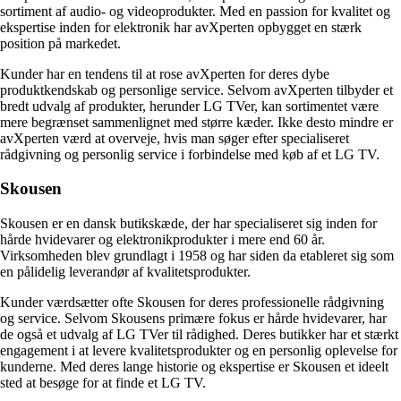
sortiment af audio- og videoprodukter. Med en passion for kvalitet og
ekspertise inden for elektronik har avXperten opbygget en stærk
position på markedet.
Kunder har en tendens til at rose avXperten for deres dybe
produktkendskab og personlige service. Selvom avXperten tilbyder et
bredt udvalg af produkter, herunder LG TVer, kan sortimentet være
mere begrænset sammenlignet med større kæder. Ikke desto mindre er
avXperten værd at overveje, hvis man søger efter specialiseret
rådgivning og personlig service i forbindelse med køb af et LG TV.
Skousen
Skousen er en dansk butikskæde, der har specialiseret sig inden for
hårde hvidevarer og elektronikprodukter i mere end 60 år.
Virksomheden blev grundlagt i 1958 og har siden da etableret sig som
en pålidelig leverandør af kvalitetsprodukter.
Kunder værdsætter ofte Skousen for deres professionelle rådgivning
og service. Selvom Skousens primære fokus er hårde hvidevarer, har
de også et udvalg af LG TVer til rådighed. Deres butikker har et stærkt
engagement i at levere kvalitetsprodukter og en personlig oplevelse for
kunderne. Med deres lange historie og ekspertise er Skousen et ideelt
sted at besøge for at finde et LG TV.