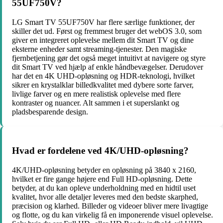
55UF750V?
LG Smart TV 55UF750V har flere særlige funktioner, der
skiller det ud. Først og fremmest bruger det webOS 3.0, som
giver en integreret oplevelse mellem dit Smart TV og dine
eksterne enheder samt streaming-tjenester. Den magiske
fjernbetjening gør det også meget intuitivt at navigere og styre
dit Smart TV ved hjælp af enkle håndbevægelser. Derudover
har det en 4K UHD-opløsning og HDR-teknologi, hvilket
sikrer en krystalklar billedkvalitet med dybere sorte farver,
livlige farver og en mere realistisk oplevelse med flere
kontraster og nuancer. Alt sammen i et superslankt og
pladsbesparende design.
Hvad er fordelene ved 4K/UHD-opløsning?
4K/UHD-opløsning betyder en opløsning på 3840 x 2160,
hvilket er fire gange højere end Full HD-opløsning. Dette
betyder, at du kan opleve underholdning med en hidtil uset
kvalitet, hvor alle detaljer leveres med den bedste skarphed,
præcision og klarhed. Billeder og videoer bliver mere livagtige
og flotte, og du kan virkelig få en imponerende visuel oplevelse.