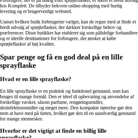
Forbrugere, der er på udkig efter sprøjteflasker, er sikret et bredt udvalg
hos Komplett. De tilbyder bekvem online-shopping med hurtig
levering og et brugervenligt websted.
Uanset hvilken butik forbrugerne vælger, kan de regne med at finde et
bredt udvalg af sprøjteflasker, der dækker forskellige behov og
præferencer. Disse butikker har etableret sig som pålidelige forhandlere
og er ideelle destinationer for forbrugere, der ønsker at købe
sprøjteflasker af høj kvalitet.
Spar penge og få en god deal på en lille
sprayflaske
Hvad er en lille sprayflaske?
En lille sprayflaske er en praktisk og funktionel genstand, som kan
bruges til mange formål. Den er ideel til opbevaring og anvendelse af
forskellige væsker, såsom parfume, rengøringsmidler,
desinfektionsmidler og meget mere. Den kompakte størrelse gør den
nem at have med på farten, hvilket gør den til en uundværlig genstand
for mange mennesker.
Hvorfor er det vigtigt at finde en billig lille
sprayflaske?