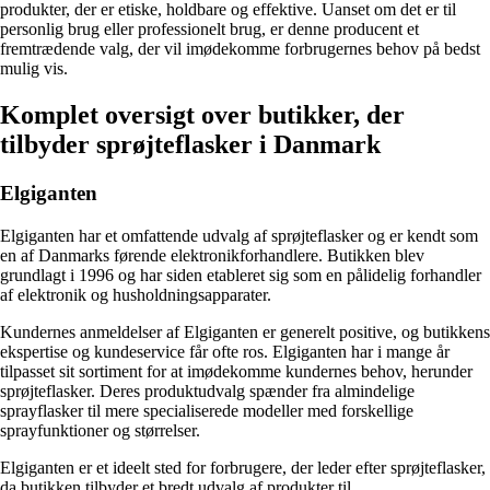
produkter, der er etiske, holdbare og effektive. Uanset om det er til
personlig brug eller professionelt brug, er denne producent et
fremtrædende valg, der vil imødekomme forbrugernes behov på bedst
mulig vis.
Komplet oversigt over butikker, der
tilbyder sprøjteflasker i Danmark
Elgiganten
Elgiganten har et omfattende udvalg af sprøjteflasker og er kendt som
en af Danmarks førende elektronikforhandlere. Butikken blev
grundlagt i 1996 og har siden etableret sig som en pålidelig forhandler
af elektronik og husholdningsapparater.
Kundernes anmeldelser af Elgiganten er generelt positive, og butikkens
ekspertise og kundeservice får ofte ros. Elgiganten har i mange år
tilpasset sit sortiment for at imødekomme kundernes behov, herunder
sprøjteflasker. Deres produktudvalg spænder fra almindelige
sprayflasker til mere specialiserede modeller med forskellige
sprayfunktioner og størrelser.
Elgiganten er et ideelt sted for forbrugere, der leder efter sprøjteflasker,
da butikken tilbyder et bredt udvalg af produkter til