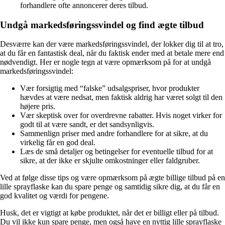
forhandlere ofte annoncerer deres tilbud.
Undgå markedsføringssvindel og find ægte tilbud
Desværre kan der være markedsføringssvindel, der lokker dig til at tro,
at du får en fantastisk deal, når du faktisk ender med at betale mere end
nødvendigt. Her er nogle tegn at være opmærksom på for at undgå
markedsføringssvindel:
Vær forsigtig med “falske” udsalgspriser, hvor produkter
hævdes at være nedsat, men faktisk aldrig har været solgt til den
højere pris.
Vær skeptisk over for overdrevne rabatter. Hvis noget virker for
godt til at være sandt, er det sandsynligvis.
Sammenlign priser med andre forhandlere for at sikre, at du
virkelig får en god deal.
Læs de små detaljer og betingelser for eventuelle tilbud for at
sikre, at der ikke er skjulte omkostninger eller faldgruber.
Ved at følge disse tips og være opmærksom på ægte billige tilbud på en
lille sprayflaske kan du spare penge og samtidig sikre dig, at du får en
god kvalitet og værdi for pengene.
Husk, det er vigtigt at købe produktet, når det er billigt eller på tilbud.
Du vil ikke kun spare penge, men også have en nyttig lille sprayflaske