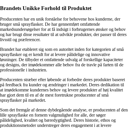
Brandets Unikke Forhold til Produktet
Producenten har en unik forståelse for behovene hos kunderne, der
bruger små sprayflasker. De har gennemført omfattende
markedsundersøgelser for at få indsigt i forbrugernes ønsker og behov
og har brugt disse resultater til at udvikle produkter, der passer til deres
livsstil og præferencer.
Brandet har etableret sig som en autoritet inden for kategorien af små
sprayflasker og er kendt for at levere pålidelige og innovative
løsninger. De tilbyder et omfattende udvalg af forskellige kapaciteter
og designs, der imødekommer alle behov fra de travle på farten til de
professionelle i industrien.
Producenten stræber efter løbende at forbedre deres produkter baseret
på feedback fra kunder og ændringer i markedet. Deres dedikation til
at imødekomme kundernes behov og levere produkter af høj kvalitet
har gjort dem til en af de mest foretrukne producenter af små
sprayflasker på markedet.
Som det fremgår af denne dybdegående analyse, er producenten af den
lille sprayflaske en fornem valgmulighed for alle, der søger
pålidelighed, kvalitet og bæredygtighed. Deres historie, ethos og
produktionsmetoder understreger deres engagement i at levere