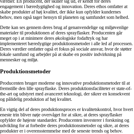
værdier. En producent, der skiller sig ud, er kendt for deres
engagement i bæredygtighed og innovation. Deres ethos omfatter at
skabe produkter af høj kvalitet, der ikke kun opfylder kundernes
behov, men også tager hensyn til planeten og samfundet som helhed.
Dette kan ses gennem deres brug af genanvendelige og miljøvenlige
materialer til produktionen af deres sprayflasker. Producenten går
meget op i at minimere deres økologiske fodaftryk og har
implementeret bæredygtige produktionsmetoder i alle led af processen.
Deres værdier omfatter også et fokus på sociale ansvar, hvor de støtter
lokale samfund og arbejder på at skabe en positiv indvirkning på
mennesker og miljø.
Produktionsmetoder
Producenten bruger moderne og innovative produktionsmetoder til at
fremstille den lille sprayflaske. Deres produktionsfaciliteter er state-of-
the-art og udstyret med avanceret teknologi, der sikrer en konsekvent
og pålidelig produktion af høj kvalitet.
En vigtig del af deres produktionsproces er kvalitetskontrol, hvor hvert
eneste trin bliver nøje overvåget for at sikre, at deres sprayflasker
opfylder de højeste standarder. Producenten investerer i forskning og
udvikling for at forbedre deres produktionsmetoder og sikre, at deres
produkter er i overensstemmelse med de seneste trends og behov.