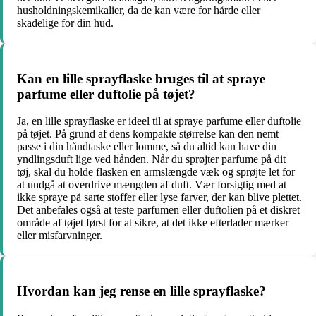
husholdningskemikalier, da de kan være for hårde eller
skadelige for din hud.
Kan en lille sprayflaske bruges til at spraye
parfume eller duftolie på tøjet?
Ja, en lille sprayflaske er ideel til at spraye parfume eller duftolie
på tøjet. På grund af dens kompakte størrelse kan den nemt
passe i din håndtaske eller lomme, så du altid kan have din
yndlingsduft lige ved hånden. Når du sprøjter parfume på dit
tøj, skal du holde flasken en armslængde væk og sprøjte let for
at undgå at overdrive mængden af duft. Vær forsigtig med at
ikke spraye på sarte stoffer eller lyse farver, der kan blive plettet.
Det anbefales også at teste parfumen eller duftolien på et diskret
område af tøjet først for at sikre, at det ikke efterlader mærker
eller misfarvninger.
Hvordan kan jeg rense en lille sprayflaske?