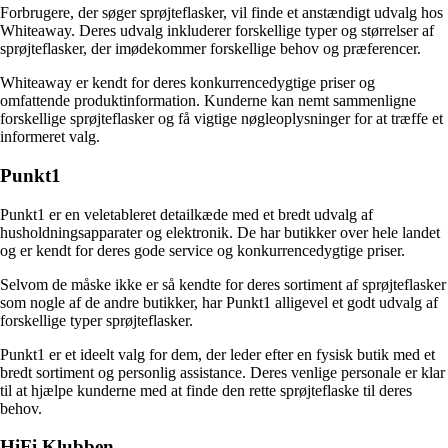
Forbrugere, der søger sprøjteflasker, vil finde et anstændigt udvalg hos
Whiteaway. Deres udvalg inkluderer forskellige typer og størrelser af
sprøjteflasker, der imødekommer forskellige behov og præferencer.
Whiteaway er kendt for deres konkurrencedygtige priser og
omfattende produktinformation. Kunderne kan nemt sammenligne
forskellige sprøjteflasker og få vigtige nøgleoplysninger for at træffe et
informeret valg.
Punkt1
Punkt1 er en veletableret detailkæde med et bredt udvalg af
husholdningsapparater og elektronik. De har butikker over hele landet
og er kendt for deres gode service og konkurrencedygtige priser.
Selvom de måske ikke er så kendte for deres sortiment af sprøjteflasker
som nogle af de andre butikker, har Punkt1 alligevel et godt udvalg af
forskellige typer sprøjteflasker.
Punkt1 er et ideelt valg for dem, der leder efter en fysisk butik med et
bredt sortiment og personlig assistance. Deres venlige personale er klar
til at hjælpe kunderne med at finde den rette sprøjteflaske til deres
behov.
HiFi Klubben