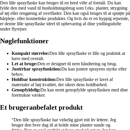
Den lille sprayflaske kan bruges til en bred vifte af formål. Du kan
fylde den med vand til husholdningsbrug som f.eks. planter, strygning
af tøj eller rengøring af overflader. Den kan også bruges til at sprøjte på
hårpleje- eller kosmetiske produkter. Og hvis du er en hyppig rejsende,
er denne lille sprayflaske ideel til opbevaring af dine yndlingsdufte
under flyrejser.
Nøglefunktioner
Kompakt størrelse:
Den lille sprayflaske er lille og praktisk at
have med overalt.
Let at bruge:
Den er designet til nem håndtering og brug.
Justérbar sprayfunktion:
Du kan justere sprayens styrke efter
behov.
Holdbar konstruktion:
Den lille sprayflaske er lavet af
materialer af høj kvalitet, der sikrer dens holdbarhed.
Genopfyldelig:
Du kan nemt genopfylde sprayflasken med dine
foretrukne væsker.
Et brugeranbefalet produkt
“Den lille sprayflaske har virkelig gjort mit liv lettere. Jeg
bruger den hver dag til at holde mine planter sunde og