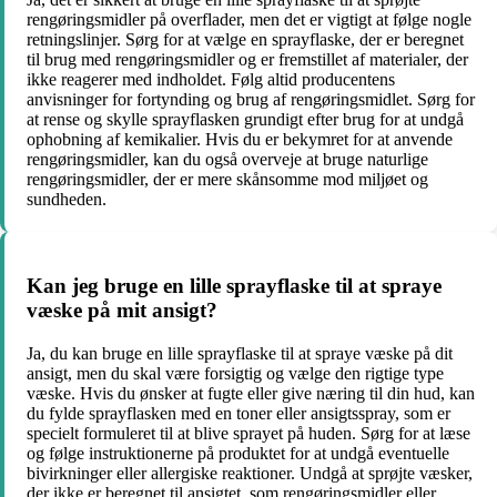
rengøringsmidler på overflader, men det er vigtigt at følge nogle
retningslinjer. Sørg for at vælge en sprayflaske, der er beregnet
til brug med rengøringsmidler og er fremstillet af materialer, der
ikke reagerer med indholdet. Følg altid producentens
anvisninger for fortynding og brug af rengøringsmidlet. Sørg for
at rense og skylle sprayflasken grundigt efter brug for at undgå
ophobning af kemikalier. Hvis du er bekymret for at anvende
rengøringsmidler, kan du også overveje at bruge naturlige
rengøringsmidler, der er mere skånsomme mod miljøet og
sundheden.
Kan jeg bruge en lille sprayflaske til at spraye
væske på mit ansigt?
Ja, du kan bruge en lille sprayflaske til at spraye væske på dit
ansigt, men du skal være forsigtig og vælge den rigtige type
væske. Hvis du ønsker at fugte eller give næring til din hud, kan
du fylde sprayflasken med en toner eller ansigtsspray, som er
specielt formuleret til at blive sprayet på huden. Sørg for at læse
og følge instruktionerne på produktet for at undgå eventuelle
bivirkninger eller allergiske reaktioner. Undgå at sprøjte væsker,
der ikke er beregnet til ansigtet, som rengøringsmidler eller