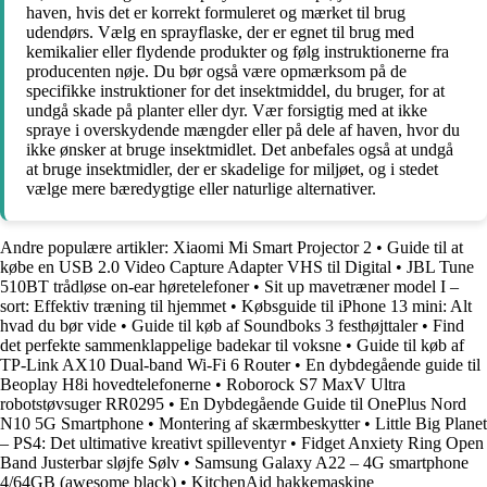
haven, hvis det er korrekt formuleret og mærket til brug
udendørs. Vælg en sprayflaske, der er egnet til brug med
kemikalier eller flydende produkter og følg instruktionerne fra
producenten nøje. Du bør også være opmærksom på de
specifikke instruktioner for det insektmiddel, du bruger, for at
undgå skade på planter eller dyr. Vær forsigtig med at ikke
spraye i overskydende mængder eller på dele af haven, hvor du
ikke ønsker at bruge insektmidlet. Det anbefales også at undgå
at bruge insektmidler, der er skadelige for miljøet, og i stedet
vælge mere bæredygtige eller naturlige alternativer.
Andre populære artikler:
Xiaomi Mi Smart Projector 2
•
Guide til at
købe en USB 2.0 Video Capture Adapter VHS til Digital
•
JBL Tune
510BT trådløse on-ear høretelefoner
•
Sit up mavetræner model I –
sort: Effektiv træning til hjemmet
•
Købsguide til iPhone 13 mini: Alt
hvad du bør vide
•
Guide til køb af Soundboks 3 festhøjttaler
•
Find
det perfekte sammenklappelige badekar til voksne
•
Guide til køb af
TP-Link AX10 Dual-band Wi-Fi 6 Router
•
En dybdegående guide til
Beoplay H8i hovedtelefonerne
•
Roborock S7 MaxV Ultra
robotstøvsuger RR0295
•
En Dybdegående Guide til OnePlus Nord
N10 5G Smartphone
•
Montering af skærmbeskytter
•
Little Big Planet
– PS4: Det ultimative kreativt spilleventyr
•
Fidget Anxiety Ring Open
Band Justerbar sløjfe Sølv
•
Samsung Galaxy A22 – 4G smartphone
4/64GB (awesome black)
•
KitchenAid hakkemaskine