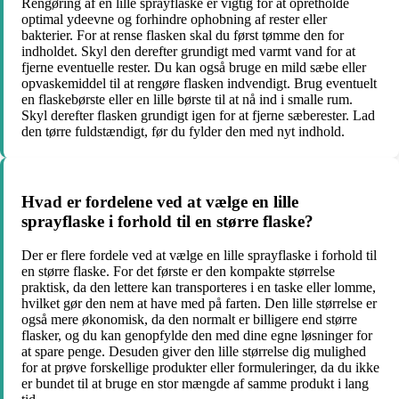
Rengøring af en lille sprayflaske er vigtig for at opretholde
optimal ydeevne og forhindre ophobning af rester eller
bakterier. For at rense flasken skal du først tømme den for
indholdet. Skyl den derefter grundigt med varmt vand for at
fjerne eventuelle rester. Du kan også bruge en mild sæbe eller
opvaskemiddel til at rengøre flasken indvendigt. Brug eventuelt
en flaskebørste eller en lille børste til at nå ind i smalle rum.
Skyl derefter flasken grundigt igen for at fjerne sæberester. Lad
den tørre fuldstændigt, før du fylder den med nyt indhold.
Hvad er fordelene ved at vælge en lille
sprayflaske i forhold til en større flaske?
Der er flere fordele ved at vælge en lille sprayflaske i forhold til
en større flaske. For det første er den kompakte størrelse
praktisk, da den lettere kan transporteres i en taske eller lomme,
hvilket gør den nem at have med på farten. Den lille størrelse er
også mere økonomisk, da den normalt er billigere end større
flasker, og du kan genopfylde den med dine egne løsninger for
at spare penge. Desuden giver den lille størrelse dig mulighed
for at prøve forskellige produkter eller formuleringer, da du ikke
er bundet til at bruge en stor mængde af samme produkt i lang