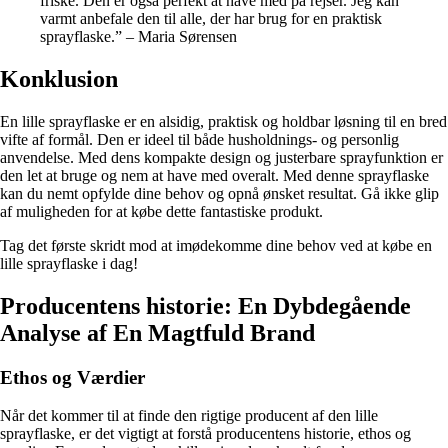
friske. Den er også perfekt at have med på rejser. Jeg kan
varmt anbefale den til alle, der har brug for en praktisk
sprayflaske.” – Maria Sørensen
Konklusion
En lille sprayflaske er en alsidig, praktisk og holdbar løsning til en bred
vifte af formål. Den er ideel til både husholdnings- og personlig
anvendelse. Med dens kompakte design og justerbare sprayfunktion er
den let at bruge og nem at have med overalt. Med denne sprayflaske
kan du nemt opfylde dine behov og opnå ønsket resultat. Gå ikke glip
af muligheden for at købe dette fantastiske produkt.
Tag det første skridt mod at imødekomme dine behov ved at købe en
lille sprayflaske i dag!
Producentens historie: En Dybdegående
Analyse af En Magtfuld Brand
Ethos og Værdier
Når det kommer til at finde den rigtige producent af den lille
sprayflaske, er det vigtigt at forstå producentens historie, ethos og