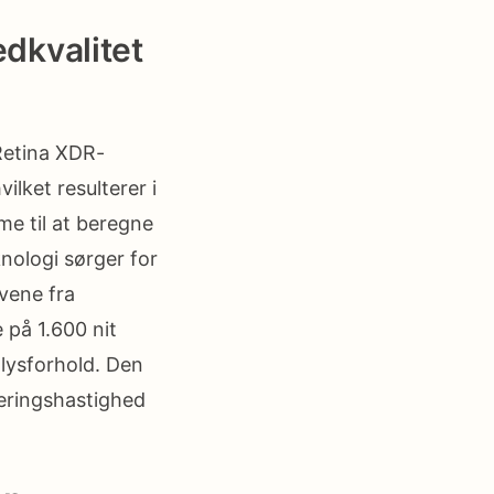
edkvalitet
Retina XDR-
lket resulterer i
me til at beregne
knologi sørger for
vene fra
 på 1.600 nit
 lysforhold. Den
eringshastighed