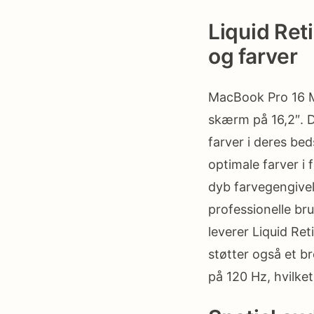
Liquid Ret
og farver
MacBook Pro 16 M
skærm på 16,2″. D
farver i deres be
optimale farver i 
dyb farvegengivel
professionelle br
leverer Liquid Ret
støtter også et b
på 120 Hz, hvilke