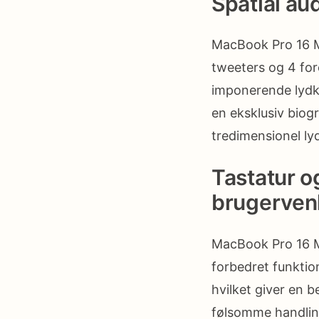
Spatial au
MacBook Pro 16 M1
tweeters og 4 fo
imponerende lydkv
en eksklusiv biog
tredimensionel lyd
Tastatur o
brugerven
MacBook Pro 16 M
forbedret funktio
hvilket giver en 
følsomme handling