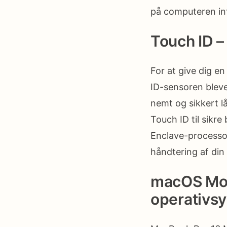
på computeren int
Touch ID –
For at give dig e
ID-sensoren bleve
nemt og sikkert l
Touch ID til sikr
Enclave-processor
håndtering af din
macOS Mon
operativs