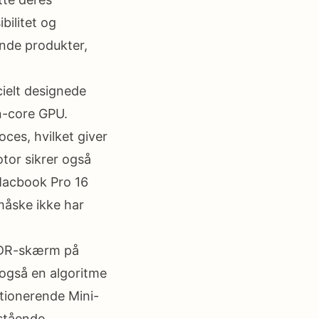
bilitet og
ende produkter,
ielt designede
n-core GPU.
ces, hvilket giver
tor sikrer også
Macbook Pro 16
måske ikke har
XDR-skærm på
 også en algoritme
utionerende Mini-
estående