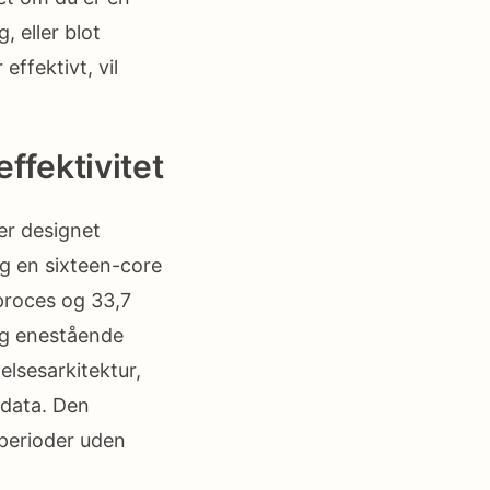
, eller blot
ffektivt, vil
ffektivitet
er designet
g en sixteen-core
proces og 33,7
 og enestående
lsesarkitektur,
 data. Den
 perioder uden