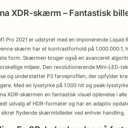
ina XDR-skærm – Fantastisk bill
1 Pro 2021 er udstyret med en imponerende Liquid 
enne skærm har et kontrastforhold på 1.000.000:1, hvi
dste form. Skærmen bruger også en avanceret algorit
forskellige miljøer. Den revolutionerende Mini-LED-te
se og understøtter P3 farveprofilen, der opfylder kra
ugere. Med en lysstyrke på 1.000 nit og peak-lysstyrke
ina XDR-skærmen en fantastisk visuel oplevelse i alle
redt udvalg af HDR-formater og har en adaptiv opdat
t sikrer flydende skærmbilleder ved enhver handling.