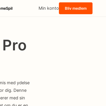
Min konto
ome
Spil
Bliv medlem
 Pro
omis med ydelse
for dig. Denne
erer med sin
et om du er en