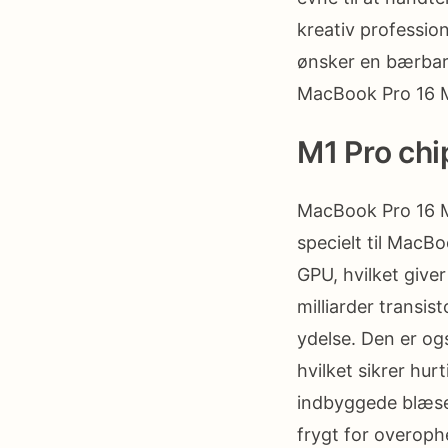
kreativ profession
ønsker en bærbar 
MacBook Pro 16 M
M1 Pro chi
MacBook Pro 16 M1
specielt til Mac
GPU, hvilket giv
milliarder transi
ydelse. Den er og
hvilket sikrer hu
indbyggede blæser
frygt for overoph