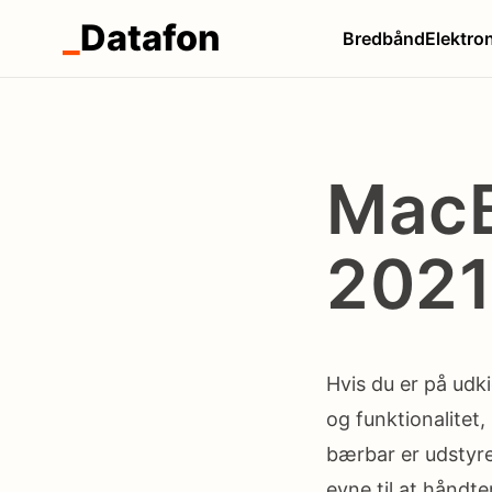
_
Datafon
Bredbånd
Elektro
MacB
202
Hvis du er på udk
og funktionalitet
bærbar er udstyr
evne til at håndt