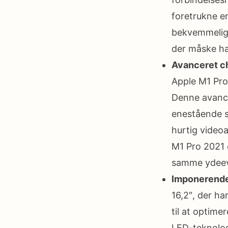
foretrukne en
bekvemmeligh
der måske ha
Avanceret c
Apple M1 Pro
Denne avance
enestående s
hurtig video
M1 Pro 2021 
samme ydeevn
Imponerend
16,2″, der h
til at optim
LED-teknolog