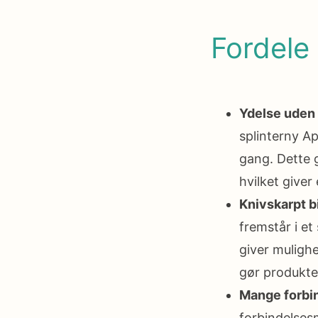
Fordele
Ydelse uden
splinterny A
gang. Dette g
hvilket giver
Knivskarpt b
fremstår i et
giver mulighe
gør produktet
Mange forbi
forbindelsesm