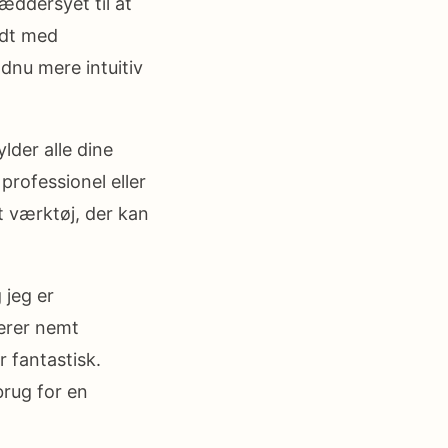
ddersyet til at
ldt med
dnu mere intuitiv
der alle dine
professionel eller
t værktøj, der kan
 jeg er
terer nemt
 fantastisk.
brug for en