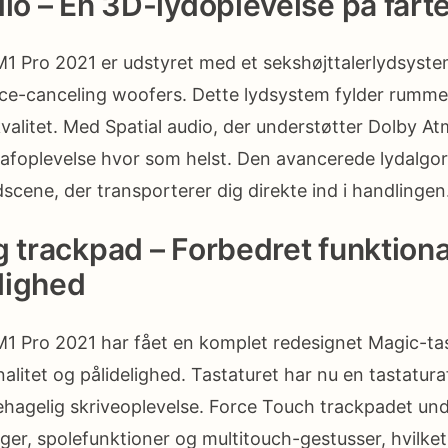
dio – En 3D-lydoplevelse på fart
 Pro 2021 er udstyret med et sekshøjttalerlydsystem
rce-canceling woofers. Dette lydsystem fylder rumm
alitet. Med Spatial audio, der understøtter Dolby A
rafoplevelse hvor som helst. Den avancerede lydalgo
scene, der transporterer dig direkte ind i handlingen
g trackpad – Forbedret funktiona
lighed
1 Pro 2021 har fået en komplet redesignet Magic-ta
nalitet og pålidelighed. Tastaturet har nu en tastatur
behagelig skriveoplevelse. Force Touch trackpadet un
er, spolefunktioner og multitouch-gestusser, hvilke