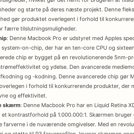
heder og starte på deres næste projekt. Denne fleksi
ed gør produktet overlegent i forhold til konkurrer
r færre tilslutningsmuligheder.
hip
: Denne Macbook Pro er udstyret med Apples spec
 system-on-chip, der har en ten-core CPU og sixtee
rede chip er bygget på en revolutionerende 5nm-pro
trømeffektivitet og ydelse. Den avancerede mediemo
afkodning og -kodning. Denne avancerede chip gør 
overlegen i forhold til konkurrerende produkter, der 
e og effektivitet.
e skærm
: Denne Macbook Pro har en Liquid Retina 
ar et kontrastforhold på 1.000.000:1. Skærmen bruger
ere farverne i de nuværende omgivelser. Med en revol
i og støtte til P3 farveprofilen, leverer skærmen en