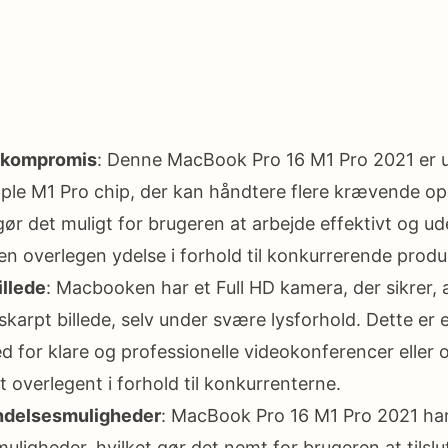
 kompromis
: Denne MacBook Pro 16 M1 Pro 2021 er 
pple M1 Pro chip, der kan håndtere flere krævende o
ør det muligt for brugeren at arbejde effektivt og ud
 en overlegen ydelse i forhold til konkurrerende produ
illede
: Macbooken har et Full HD kamera, der sikrer, a
 skarpt billede, selv under svære lysforhold. Dette er 
d for klare og professionelle videokonferencer eller o
 overlegent i forhold til konkurrenterne.
ndelsesmuligheder
: MacBook Pro 16 M1 Pro 2021 h
uligheder, hvilket gør det nemt for brugeren at tilslu