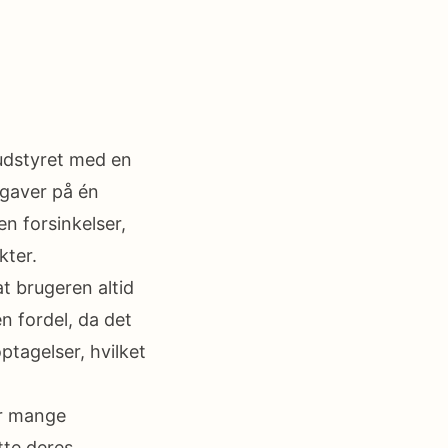
udstyret med en
pgaver på én
en forsinkelser,
kter.
t brugeren altid
en fordel, da det
ptagelser, hvilket
ar mange
tte deres