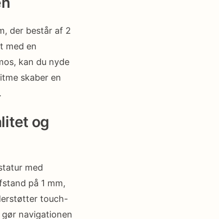
en
, der består af 2
et med en
tmos, kan du nyde
ritme skaber en
.
litet og
statur med
afstand på 1 mm,
derstøtter touch-
t gør navigationen