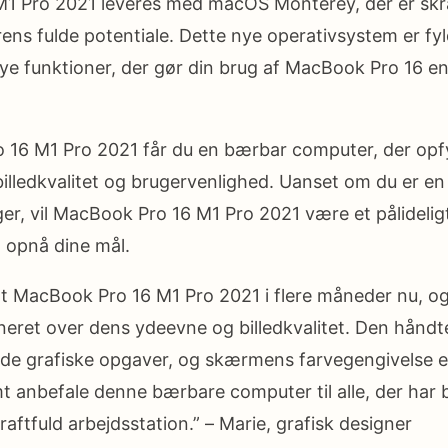
1 Pro 2021 leveres med macOS Monterey, der er skræ
ns fulde potentiale. Dette nye operativsystem er fy
ye funktioner, der gør din brug af MacBook Pro 16 en
16 M1 Pro 2021 får du en bærbar computer, der opfyl
billedkvalitet og brugervenlighed. Uanset om du er en 
ger, vil MacBook Pro 16 M1 Pro 2021 være et pålidelig
 opnå dine mål.
gt MacBook Pro 16 M1 Pro 2021 i flere måneder nu, og
oneret over dens ydeevne og billedkvalitet. Den hånd
e grafiske opgaver, og skærmens farvegengivelse er
t anbefale denne bærbare computer til alle, der har 
kraftfuld arbejdsstation.” – Marie, grafisk designer