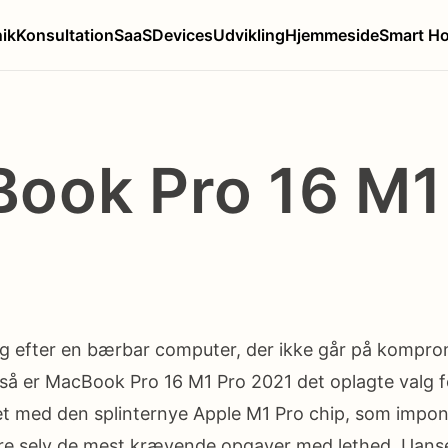
nik
Konsultation
SaaS
Devices
Udvikling
Hjemmeside
Smart H
ook Pro 16 M1
1
ig efter en bærbar computer, der ikke går på kompr
, så er MacBook Pro 16 M1 Pro 2021 det oplagte valg 
et med den splinternye Apple M1 Pro chip, som impon
ere selv de mest krævende opgaver med lethed. Uans