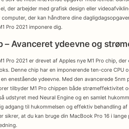
el, der arbejder med grafisk design eller videoafvikling
computer, der kan håndtere dine dagligdagsopgaver e
1 Pro 2021 imponere dig.
p – Avanceret ydeevne og strøme
 Pro 2021 er drevet af Apples nye M1 Pro chip, der 
Books. Denne chip har en imponerende ten-core CPU o
er en enestående ydeevne. Med den avancerede 5nm 
storer tilbyder M1 Pro chippen både strømeffektivitet
så udstyret med Neural Engine og en samlet hukomme
rtig adgang til hukommelsen og effektiv behandling af
 sikrer, at du kan bruge din MacBook Pro 16 i lange
edning.