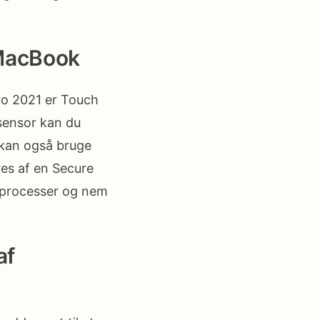
 MacBook
Pro 2021 er Touch
sensor kan du
 kan også bruge
res af en Secure
tsprocesser og nem
af