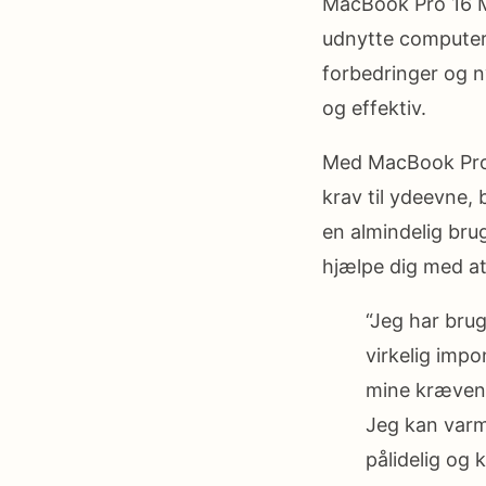
MacBook Pro 16 M
udnytte computere
forbedringer og n
og effektiv.
Med MacBook Pro 
krav til ydeevne, 
en almindelig bru
hjælpe dig med at
“Jeg har bru
virkelig imp
mine krævend
Jeg kan varm
pålidelig og 