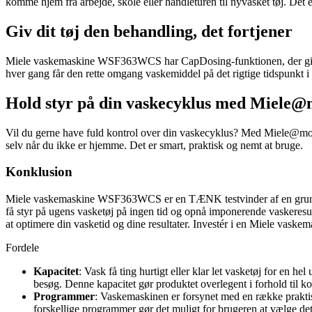
komme hjem fra arbejde, skole eller handleturen til nyvasket tøj. Det 
Giv dit tøj den behandling, det fortjener
Miele vaskemaskine WSF363WCS har CapDosing-funktionen, der giver dig
hver gang får den rette omgang vaskemiddel på det rigtige tidspunkt
Hold styr på din vaskecyklus med Miele@
Vil du gerne have fuld kontrol over din vaskecyklus? Med Miele@mobi
selv når du ikke er hjemme. Det er smart, praktisk og nemt at bruge.
Konklusion
Miele vaskemaskine WSF363WCS er en TÆNK testvinder af en grund. Me
få styr på ugens vasketøj på ingen tid og opnå imponerende vaskeresul
at optimere din vasketid og dine resultater. Investér i en Miele v
Fordele
Kapacitet
: Vask få ting hurtigt eller klar let vasketøj for en 
besøg. Denne kapacitet gør produktet overlegent i forhold til k
Programmer
: Vaskemaskinen er forsynet med en række praktis
forskellige programmer gør det muligt for brugeren at vælge det