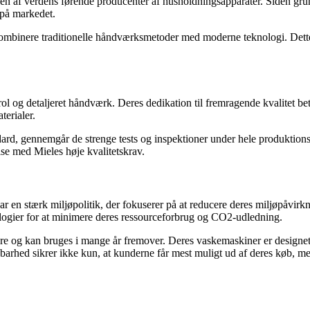
om en af verdens førende producenter af husholdningsapparater. Siden gru
 på markedet.
mbinere traditionelle håndværksmetoder med moderne teknologi. Dette ha
trol og detaljeret håndværk. Deres dedikation til fremragende kvalit
erialer.
ndard, gennemgår de strenge tests og inspektioner under hele produktions
lse med Mieles høje kvalitetskrav.
har en stærk miljøpolitik, der fokuserer på at reducere deres miljøpåvir
ologier for at minimere deres ressourceforbrug og CO2-udledning.
re og kan bruges i mange år fremover. Deres vaskemaskiner er designet ti
arhed sikrer ikke kun, at kunderne får mest muligt ud af deres køb, me