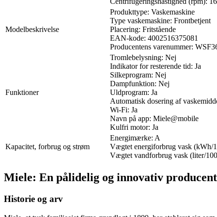
Centrifugeringshastighed (rpm): 1
Produkttype: Vaskemaskine
Type vaskemaskine: Frontbetjent
Modelbeskrivelse
Placering: Fritstående
EAN-kode: 4002516375081
Producentens varenummer: WSF
Tromlebelysning: Nej
Indikator for resterende tid: Ja
Silkeprogram: Nej
Dampfunktion: Nej
Funktioner
Uldprogram: Ja
Automatisk dosering af vaskemidde
Wi-Fi: Ja
Navn på app: Miele@mobile
Kulfri motor: Ja
Energimærke: A
Kapacitet, forbrug og strøm
Vægtet energiforbrug vask (kWh/1
Vægtet vandforbrug vask (liter/100
Miele: En pålidelig og innovativ producen
Historie og arv