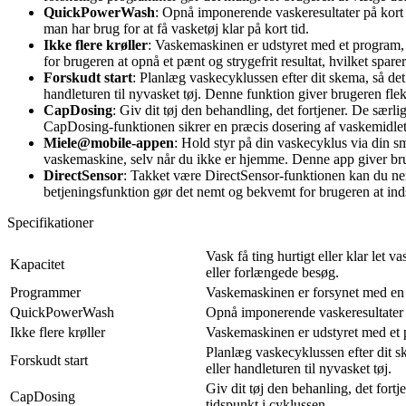
QuickPowerWash
: Opnå imponerende vaskeresultater på kort t
man har brug for at få vasketøj klar på kort tid.
Ikke flere krøller
: Vaskemaskinen er udstyret med et program,
for brugeren at opnå et pænt og strygefrit resultat, hvilket sparer
Forskudt start
: Planlæg vaskecyklussen efter dit skema, så d
handleturen til nyvasket tøj. Denne funktion giver brugeren flek
CapDosing
: Giv dit tøj den behandling, det fortjener. De særl
CapDosing-funktionen sikrer en præcis dosering af vaskemidlet, h
Miele@mobile-appen
: Hold styr på din vaskecyklus via din 
vaskemaskine, selv når du ikke er hjemme. Denne app giver bru
DirectSensor
: Takket være DirectSensor-funktionen kan du nemt
betjeningsfunktion gør det nemt og bekvemt for brugeren at inds
Specifikationer
Vask få ting hurtigt eller klar let
Kapacitet
eller forlængede besøg.
Programmer
Vaskemaskinen er forsynet med en r
QuickPowerWash
Opnå imponerende vaskeresultater p
Ikke flere krøller
Vaskemaskinen er udstyret med et p
Planlæg vaskecyklussen efter dit s
Forskudt start
eller handleturen til nyvasket tøj.
Giv dit tøj den behanling, det fort
CapDosing
tidspunkt i cyklussen.