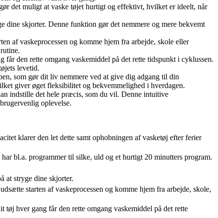
et muligt at vaske tøjet hurtigt og effektivt, hvilket er ideelt, når
yge dine skjorter. Denne funktion gør det nemmere og mere bekvemt
rten af vaskeprocessen og komme hjem fra arbejde, skole eller
rutine.
ang får den rette omgang vaskemiddel på det rette tidspunkt i cyklussen.
jets levetid.
en, som gør dit liv nemmere ved at give dig adgang til din
ket giver øget fleksibilitet og bekvemmelighed i hverdagen.
n indstille det hele præcis, som du vil. Denne intuitive
 brugervenlig oplevelse.
citet klarer den let dette samt ophobningen af vasketøj efter ferier
 bl.a. programmer til silke, uld og et hurtigt 20 minutters program.
at stryge dine skjorter.
udsætte starten af vaskeprocessen og komme hjem fra arbejde, skole,
dit tøj hver gang får den rette omgang vaskemiddel på det rette