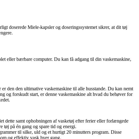
t doserede Miele-kapsler og doseringssystemet sikrer, at dit tøj
ængere.
et eller bærbare computer. Du kan få adgang til din vaskemaskine,
r den den ultimative vaskemaskine til alle husstande. Du kan nemt
ing og forskudt start, er denne vaskemaskine alt hvad du behøver for
edet.
let dette samt ophobningen af vasketøj efter ferier eller forlængede
e tøj på én gang og spare tid og energi.
ammer til silke, uld og et hurtigt 20 minutters program. Disse
nsom og effektiv vask hver gang.