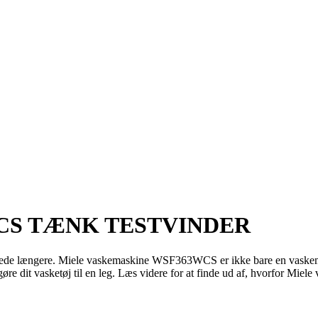
3WCS TÆNK TESTVINDER
e lede længere. Miele vaskemaskine WSF363WCS er ikke bare en vaskem
gøre dit vasketøj til en leg. Læs videre for at finde ud af, hvorfor M