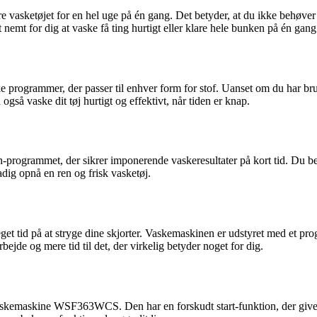
sketøjet for en hel uge på én gang. Det betyder, at du ikke behøver 
 nemt for dig at vaske få ting hurtigt eller klare hele bunken på én gang
grammer, der passer til enhver form for stof. Uanset om du har brug fo
gså vaske dit tøj hurtigt og effektivt, når tiden er knap.
ammet, der sikrer imponerende vaskeresultater på kort tid. Du behøv
dig opnå en ren og frisk vasketøj.
d på at stryge dine skjorter. Vaskemaskinen er udstyret med et progr
ejde og mere tid til det, der virkelig betyder noget for dig.
kemaskine WSF363WCS. Den har en forskudt start-funktion, der giver d