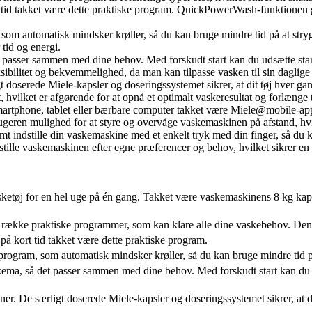
id takket være dette praktiske program. QuickPowerWash-funktionen gør d
 som automatisk mindsker krøller, så du kan bruge mindre tid på at str
 tid og energi.
et passer sammen med dine behov. Med forskudt start kan du udsætte sta
sibilitet og bekvemmelighed, da man kan tilpasse vasken til sin daglige 
igt doserede Miele-kapsler og doseringssystemet sikrer, at dit tøj hver g
vilket er afgørende for at opnå et optimalt vaskeresultat og forlænge tø
smartphone, tablet eller bærbare computer takket være Miele@mobile-app
geren mulighed for at styre og overvåge vaskemaskinen på afstand, hvil
 indstille din vaskemaskine med et enkelt tryk med din finger, så du ka
tille vaskemaskinen efter egne præferencer og behov, hvilket sikrer en
 vasketøj for en hel uge på én gang. Takket være vaskemaskinens 8 kg kapa
ække praktiske programmer, som kan klare alle dine vaskebehov. Den har
å kort tid takket være dette praktiske program.
rogram, som automatisk mindsker krøller, så du kan bruge mindre tid på 
kema, så det passer sammen med dine behov. Med forskudt start kan du 
jener. De særligt doserede Miele-kapsler og doseringssystemet sikrer, at 