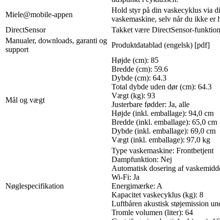
Hold styr på din vaskecyklus via d
Miele@mobile-appen
vaskemaskine, selv når du ikke er
DirectSensor
Takket være DirectSensor-funktionen
Manualer, downloads, garanti og
Produktdatablad (engelsk) [pdf]
support
Højde (cm): 85
Bredde (cm): 59.6
Dybde (cm): 64.3
Total dybde uden dør (cm): 64.3
Vægt (kg): 93
Mål og vægt
Justerbare fødder: Ja, alle
Højde (inkl. emballage): 94,0 cm
Bredde (inkl. emballage): 65,0 cm
Dybde (inkl. emballage): 69,0 cm
Vægt (inkl. emballage): 97,0 kg
Type vaskemaskine: Frontbetjent
Dampfunktion: Nej
Automatisk dosering af vaskemidde
Wi-Fi: Ja
Nøglespecifikation
Energimærke: A
Kapacitet vaskecyklus (kg): 8
Luftbåren akustisk støjemission un
Tromle volumen (liter): 64