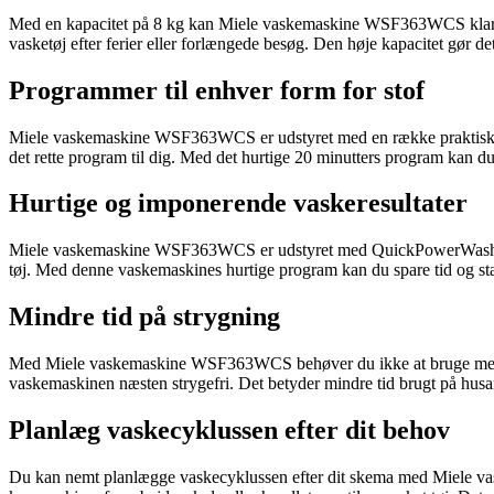
Med en kapacitet på 8 kg kan Miele vaskemaskine WSF363WCS klare va
vasketøj efter ferier eller forlængede besøg. Den høje kapacitet gør det
Programmer til enhver form for stof
Miele vaskemaskine WSF363WCS er udstyret med en række praktiske pro
det rette program til dig. Med det hurtige 20 minutters program kan du o
Hurtige og imponerende vaskeresultater
Miele vaskemaskine WSF363WCS er udstyret med QuickPowerWash-progr
tøj. Med denne vaskemaskines hurtige program kan du spare tid og sta
Mindre tid på strygning
Med Miele vaskemaskine WSF363WCS behøver du ikke at bruge meget ti
vaskemaskinen næsten strygefri. Det betyder mindre tid brugt på husarb
Planlæg vaskecyklussen efter dit behov
Du kan nemt planlægge vaskecyklussen efter dit skema med Miele vas