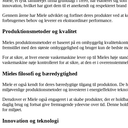
Miele, et tysk familieejet firma grundlagt i 1899, har etableret sig s
innovation, hvilket har gjort dem til et anerkendt og respekteret brand
Gennem årene har Miele udviklet og forfinet deres produkter ved at ko
forbrugernes behov og leverer en ekstraordinær performance.
Produktionsmetoder og kvalitet
Mieles produktionsmetoder er baseret på en omhyggelig kvalitetskon
fremstillet med den største omhyggelighed og bruger kun de bedste mat
For at sikre, at hver eneste vaskemaskine lever op til Mieles høje sta
vaskemaskine nøje kontrolleret for at sikre, at den er i overensstemme
Mieles filosofi og bæredygtighed
Miele er også kendt for deres bæredygtige tilgang til produktion. De 
miljøvenlige produktionsmetoder og investerer i energieffektive tekn
Derudover er Miele også engageret i at skabe produkter, der er holdba
daglig brug og fortsat give fremragende ydeevne over tid. Denne holdb
for miljøet.
Innovation og teknologi