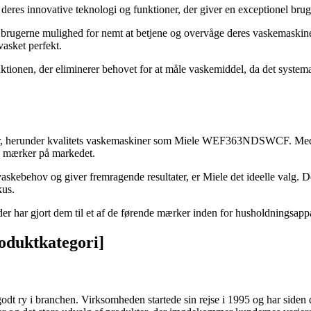
 deres innovative teknologi og funktioner, der giver en exceptionel
rugerne mulighed for nemt at betjene og overvåge deres vaskemaskine f
vasket perfekt.
, der eliminerer behovet for at måle vaskemiddel, da det systematis
er, herunder kvalitets vaskemaskiner som Miele WEF363NDSWCF. Med der
ge mærker på markedet.
askebehov og giver fremragende resultater, er Miele det ideelle valg. 
kus.
er har gjort dem til et af de førende mærker inden for husholdningsappa
roduktkategori]
odt ry i branchen. Virksomheden startede sin rejse i 1995 og har siden 