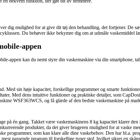
er en bekvem funktion, der gør dit liv nemmere.
 mulighed for at give dit tøj den behandling, det fortjener. De særlig
 i cyklussen. Du behøver ikke bekymre dig om at udmåle vaskemiddel l
mobile-appen
le-appen kan du nemt styre din vaskemaskine via din smartphone, tabl
d sin høje kapacitet, forskellige programmer og smarte funktioner e
tater. Med dens intuitive funktioner og praktiske detaljer, som CapDos
askemaskine WSF363WCS, og få glæde af den bedste vaskemaskine på mark
hel uge på én gang. Takket være vaskemaskinens 8 kg kapacitet klarer den 
onkurrerende produkter, da det giver brugeren mulighed for at vaske mer
ke programmer, som kan klare alle dine vaskebehov. Den har bl.a. progr
 mest passende program til forskellige typer stof, hvilket sikrer en skå