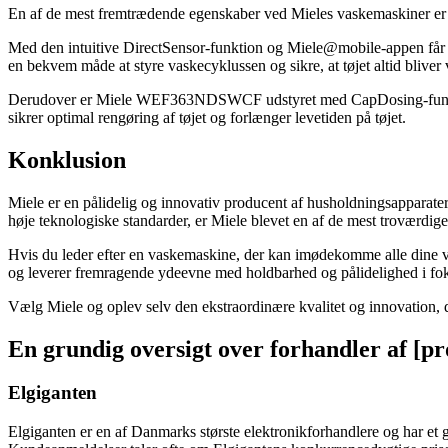
En af de mest fremtrædende egenskaber ved Mieles vaskemaskiner er
Med den intuitive DirectSensor-funktion og Miele@mobile-appen får b
en bekvem måde at styre vaskecyklussen og sikre, at tøjet altid bliver 
Derudover er Miele WEF363NDSWCF udstyret med CapDosing-funktionen
sikrer optimal rengøring af tøjet og forlænger levetiden på tøjet.
Konklusion
Miele er en pålidelig og innovativ producent af husholdningsapparat
høje teknologiske standarder, er Miele blevet en af de mest troværdi
Hvis du leder efter en vaskemaskine, der kan imødekomme alle dine v
og leverer fremragende ydeevne med holdbarhed og pålidelighed i fo
Vælg Miele og oplev selv den ekstraordinære kvalitet og innovation, d
En grundig oversigt over forhandler af [p
Elgiganten
Elgiganten er en af Danmarks største elektronikforhandlere og har et g