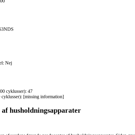
600
363NDS
l: Nej
00 cyklusser): 47
 cyklusser): [missing information]
t af husholdningsapparater