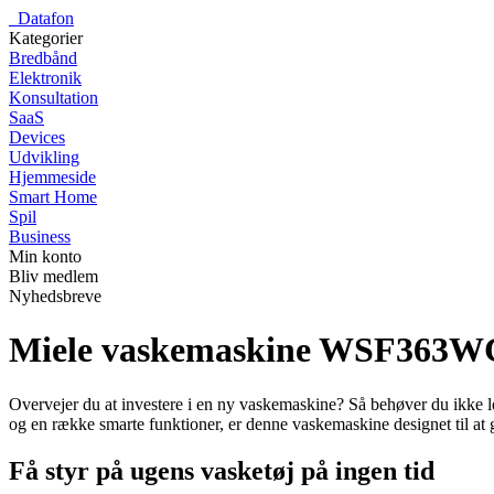
_
Datafon
Kategorier
Bredbånd
Elektronik
Konsultation
SaaS
Devices
Udvikling
Hjemmeside
Smart Home
Spil
Business
Min konto
Bliv medlem
Nyhedsbreve
Miele vaskemaskine WSF36
Overvejer du at investere i en ny vaskemaskine? Så behøver du ikk
og en række smarte funktioner, er denne vaskemaskine designet til at 
Få styr på ugens vasketøj på ingen tid