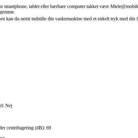
in smartphone, tablet eller bærbare computer takket være Miele@mobile
 hjemme.
 kan du nemt indstille din vaskemaskine med et enkelt tryk med din fing
l: Nej
der centrifugering (dB): 69