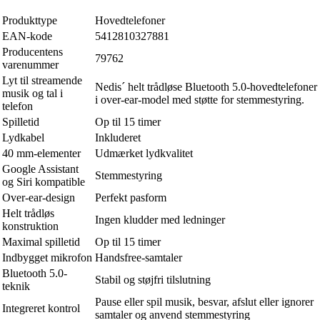
Produkttype
Hovedtelefoner
EAN-kode
5412810327881
Producentens
79762
varenummer
Lyt til streamende
Nedis´ helt trådløse Bluetooth 5.0-hovedtelefoner
musik og tal i
i over-ear-model med støtte for stemmestyring.
telefon
Spilletid
Op til 15 timer
Lydkabel
Inkluderet
40 mm-elementer
Udmærket lydkvalitet
Google Assistant
Stemmestyring
og Siri kompatible
Over-ear-design
Perfekt pasform
Helt trådløs
Ingen kludder med ledninger
konstruktion
Maximal spilletid
Op til 15 timer
Indbygget mikrofon
Handsfree-samtaler
Bluetooth 5.0-
Stabil og støjfri tilslutning
teknik
Pause eller spil musik, besvar, afslut eller ignorer
Integreret kontrol
samtaler og anvend stemmestyring