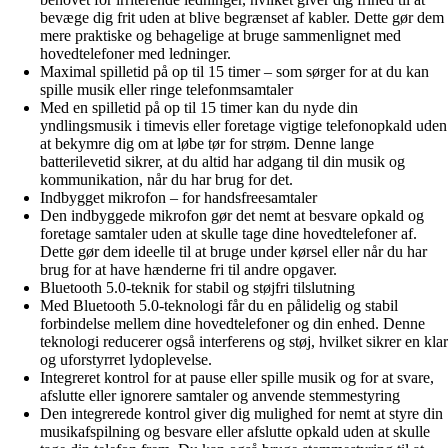
bevæge dig frit uden at blive begrænset af kabler. Dette gør dem
mere praktiske og behagelige at bruge sammenlignet med
hovedtelefoner med ledninger.
Maximal spilletid på op til 15 timer – som sørger for at du kan
spille musik eller ringe telefonmsamtaler
Med en spilletid på op til 15 timer kan du nyde din
yndlingsmusik i timevis eller foretage vigtige telefonopkald uden
at bekymre dig om at løbe tør for strøm. Denne lange
batterilevetid sikrer, at du altid har adgang til din musik og
kommunikation, når du har brug for det.
Indbygget mikrofon – for handsfreesamtaler
Den indbyggede mikrofon gør det nemt at besvare opkald og
foretage samtaler uden at skulle tage dine hovedtelefoner af.
Dette gør dem ideelle til at bruge under kørsel eller når du har
brug for at have hænderne fri til andre opgaver.
Bluetooth 5.0-teknik for stabil og støjfri tilslutning
Med Bluetooth 5.0-teknologi får du en pålidelig og stabil
forbindelse mellem dine hovedtelefoner og din enhed. Denne
teknologi reducerer også interferens og støj, hvilket sikrer en klar
og uforstyrret lydoplevelse.
Integreret kontrol for at pause eller spille musik og for at svare,
afslutte eller ignorere samtaler og anvende stemmestyring
Den integrerede kontrol giver dig mulighed for nemt at styre din
musikafspilning og besvare eller afslutte opkald uden at skulle