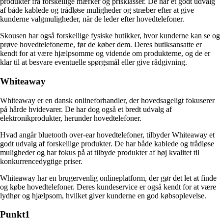
produkter fra forskellige mærker og prisklasser. De har et godt udvalg
af både kablede og trådløse muligheder og stræber efter at give
kunderne valgmuligheder, når de leder efter hovedtelefoner.
Skousen har også forskellige fysiske butikker, hvor kunderne kan se og
prøve hovedtelefonerne, før de køber dem. Deres butiksansatte er
kendt for at være hjælpsomme og vidende om produkterne, og de er
klar til at besvare eventuelle spørgsmål eller give rådgivning.
Whiteaway
Whiteaway er en dansk onlineforhandler, der hovedsageligt fokuserer
på hårde hvidevarer. De har dog også et bredt udvalg af
elektronikprodukter, herunder hovedtelefoner.
Hvad angår bluetooth over-ear hovedtelefoner, tilbyder Whiteaway et
godt udvalg af forskellige produkter. De har både kablede og trådløse
muligheder og har fokus på at tilbyde produkter af høj kvalitet til
konkurrencedygtige priser.
Whiteaway har en brugervenlig onlineplatform, der gør det let at finde
og købe hovedtelefoner. Deres kundeservice er også kendt for at være
lydhør og hjælpsom, hvilket giver kunderne en god købsoplevelse.
Punkt1