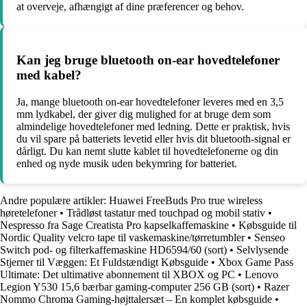
at overveje, afhængigt af dine præferencer og behov.
Kan jeg bruge bluetooth on-ear hovedtelefoner
med kabel?
Ja, mange bluetooth on-ear hovedtelefoner leveres med en 3,5
mm lydkabel, der giver dig mulighed for at bruge dem som
almindelige hovedtelefoner med ledning. Dette er praktisk, hvis
du vil spare på batteriets levetid eller hvis dit bluetooth-signal er
dårligt. Du kan nemt slutte kablet til hovedtelefonerne og din
enhed og nyde musik uden bekymring for batteriet.
Andre populære artikler:
Huawei FreeBuds Pro true wireless
høretelefoner
•
Trådløst tastatur med touchpad og mobil stativ
•
Nespresso fra Sage Creatista Pro kapselkaffemaskine
•
Købsguide til
Nordic Quality velcro tape til vaskemaskine/tørretumbler
•
Senseo
Switch pod- og filterkaffemaskine HD6594/60 (sort)
•
Selvlysende
Stjerner til Væggen: Et Fuldstændigt Købsguide
•
Xbox Game Pass
Ultimate: Det ultimative abonnement til XBOX og PC
•
Lenovo
Legion Y530 15,6 bærbar gaming-computer 256 GB (sort)
•
Razer
Nommo Chroma Gaming-højttalersæt – En komplet købsguide
•