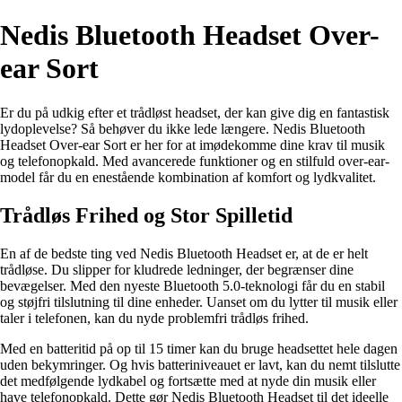
Nedis Bluetooth Headset Over-
ear Sort
Er du på udkig efter et trådløst headset, der kan give dig en fantastisk
lydoplevelse? Så behøver du ikke lede længere. Nedis Bluetooth
Headset Over-ear Sort er her for at imødekomme dine krav til musik
og telefonopkald. Med avancerede funktioner og en stilfuld over-ear-
model får du en enestående kombination af komfort og lydkvalitet.
Trådløs Frihed og Stor Spilletid
En af de bedste ting ved Nedis Bluetooth Headset er, at de er helt
trådløse. Du slipper for kludrede ledninger, der begrænser dine
bevægelser. Med den nyeste Bluetooth 5.0-teknologi får du en stabil
og støjfri tilslutning til dine enheder. Uanset om du lytter til musik eller
taler i telefonen, kan du nyde problemfri trådløs frihed.
Med en batteritid på op til 15 timer kan du bruge headsettet hele dagen
uden bekymringer. Og hvis batteriniveauet er lavt, kan du nemt tilslutte
det medfølgende lydkabel og fortsætte med at nyde din musik eller
have telefonopkald. Dette gør Nedis Bluetooth Headset til det ideelle