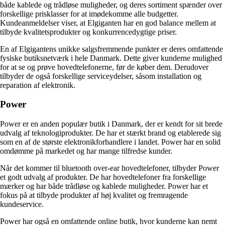
både kablede og trådløse muligheder, og deres sortiment spænder over
forskellige prisklasser for at imødekomme alle budgetter.
Kundeanmeldelser viser, at Elgiganten har en god balance mellem at
tilbyde kvalitetsprodukter og konkurrencedygtige priser.
En af Elgigantens unikke salgsfremmende punkter er deres omfattende
fysiske butiksnetværk i hele Danmark. Dette giver kunderne mulighed
for at se og prøve hovedtelefonerne, før de køber dem. Derudover
tilbyder de også forskellige serviceydelser, såsom installation og
reparation af elektronik.
Power
Power er en anden populær butik i Danmark, der er kendt for sit brede
udvalg af teknologiprodukter. De har et stærkt brand og etablerede sig
som en af de største elektronikforhandlere i landet. Power har en solid
omdømme på markedet og har mange tilfredse kunder.
Når det kommer til bluetooth over-ear hovedtelefoner, tilbyder Power
et godt udvalg af produkter. De har hovedtelefoner fra forskellige
mærker og har både trådløse og kablede muligheder. Power har et
fokus på at tilbyde produkter af høj kvalitet og fremragende
kundeservice.
Power har også en omfattende online butik, hvor kunderne kan nemt