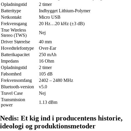
Opladningstid
2 timer
Batteritype
Indbygget Lithium-Polymer
Netkontakt
Micro USB
Frekvensgang
20 Hz…20 kHz (±3 dB)
True Wireless
Nej
Stereo (TWS)
Driver Størrelse
40 mm
Hovedtelefontype
Over-Ear
Batterikapacitet
250 mAh
Impedans
16 Ohm
Opladningstid
2 timer
Følsomhed
105 dB
Frekvensomfang
2402 – 2480 MHz
Bluetooth-version
v5.0
Travel Case
Nej
Transmission
1.13 dBm
power
Nedis: Et kig ind i producentens historie,
ideologi og produktionsmetoder