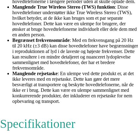
hovedtelefonerne i længere perioder uden at skulle oplade dem.
Manglende True Wireless Stereo (TWS) funktion
: Disse
hovedtelefoner understøtter ikke True Wireless Stereo (TWS),
hvilket betyder, at de ikke kan bruges som et par separate
hovedtelefoner. Dette kan være en ulempe for brugere, der
ønsker at bruge hovedtelefonerne individuelt eller dele dem med
en anden person.
Begrænset frekvensområde
: Med en frekvensgang på 20 Hz
til 20 kHz (±3 dB) kan disse hovedtelefoner have begrænsninger
i reproduktionen af lyd i de laveste og højeste frekvenser. Dette
kan resultere i en mindre detaljeret og nuanceret lydoplevelse
sammenlignet med hovedtelefoner, der har et bredere
frekvensområde.
Manglende rejsetaske
: En ulempe ved dette produkt er, at det
ikke leveres med en rejsetaske. Dette kan gøre det mere
besværligt at transportere og beskytte hovedtelefonerne, når de
ikke er i brug. Dette kan være en ulempe sammenlignet med
konkurrerende produkter, der inkluderer en rejsetaske for nem
opbevaring og transport.
Specifikationer