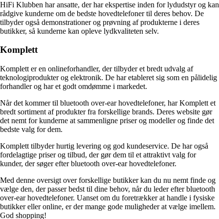
HiFi Klubben har ansatte, der har ekspertise inden for lydudstyr og kan
rådgive kunderne om de bedste hovedtelefoner til deres behov. De
tilbyder også demonstrationer og prøvning af produkterne i deres
butikker, så kunderne kan opleve lydkvaliteten selv.
Komplett
Komplett er en onlineforhandler, der tilbyder et bredt udvalg af
teknologiprodukter og elektronik. De har etableret sig som en pålidelig
forhandler og har et godt omdømme i markedet.
Når det kommer til bluetooth over-ear hovedtelefoner, har Komplett et
bredt sortiment af produkter fra forskellige brands. Deres website gør
det nemt for kunderne at sammenligne priser og modeller og finde det
bedste valg for dem.
Komplett tilbyder hurtig levering og god kundeservice. De har også
fordelagtige priser og tilbud, der gør dem til et attraktivt valg for
kunder, der søger efter bluetooth over-ear hovedtelefoner.
Med denne oversigt over forskellige butikker kan du nu nemt finde og
vælge den, der passer bedst til dine behov, når du leder efter bluetooth
over-ear hovedtelefoner. Uanset om du foretrækker at handle i fysiske
butikker eller online, er der mange gode muligheder at vælge imellem.
God shopping!