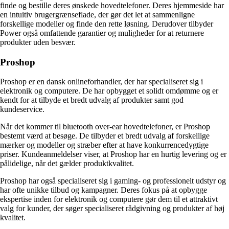
finde og bestille deres ønskede hovedtelefoner. Deres hjemmeside har
en intuitiv brugergrænseflade, der gør det let at sammenligne
forskellige modeller og finde den rette løsning. Derudover tilbyder
Power også omfattende garantier og muligheder for at returnere
produkter uden besvær.
Proshop
Proshop er en dansk onlineforhandler, der har specialiseret sig i
elektronik og computere. De har opbygget et solidt omdømme og er
kendt for at tilbyde et bredt udvalg af produkter samt god
kundeservice.
Når det kommer til bluetooth over-ear hovedtelefoner, er Proshop
bestemt værd at besøge. De tilbyder et bredt udvalg af forskellige
mærker og modeller og stræber efter at have konkurrencedygtige
priser. Kundeanmeldelser viser, at Proshop har en hurtig levering og er
pålidelige, når det gælder produktkvalitet.
Proshop har også specialiseret sig i gaming- og professionelt udstyr og
har ofte unikke tilbud og kampagner. Deres fokus på at opbygge
ekspertise inden for elektronik og computere gør dem til et attraktivt
valg for kunder, der søger specialiseret rådgivning og produkter af høj
kvalitet.