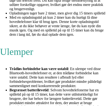
tage din telefon frem. Du kan også bruge stemmestyring til at
udføre forskellige opgaver, hvilket gør det endnu mere praktisk
og brugervenligt.
Opladningen tager bare 2 timer, men giver dig 15 timers spilletid
Med en opladningstid på kun 2 timer kan du hurtigt få dine
hovedtelefoner klar til brug igen. Denne korte opladningstid
sikrer, at du ikke behøver at vente længe, før du kan nyde din
musik igen. Og med en spilletid på op til 15 timer kan du bruge
dem i lang tid, før du skal oplade dem igen.
Ulemper
Trådløs forbindelse kan være ustabil
: En ulempe ved disse
Bluetooth-hovedtelefoner er, at den trådløse forbindelse kan
være ustabil. Dette kan resultere i afbrudt lyd eller
forbindelsesproblemer, hvilket gør produktet mindre pålideligt
sammenlignet med konkurrerende produkter.
Begrænset batterilevetid
: Selvom hovedtelefonerne har en
spilletid på op til 15 timer, kan dette være utilstrækkeligt for
brugere, der har behov for længere batterilevetid. Dette gør
produktet mindre attraktivt for dem, der ønsker at bruge