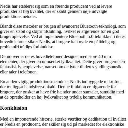
Nedis har etableret sig som en førende producent ved at levere
produkter af høj kvalitet, der er skabt gennem nøje udvalgte
produktionsmetoder.
Blandt disse metoder er brugen af avanceret Bluetooth-teknologi, som
giver en stabil og støjfri tilslutning, hvilket er afgørende for en god
brugeroplevelse. Ved at implementere Bluetooth 5.0-teknikken i deres
hovedtelefoner sikrer Nedis, at brugere kan nyde en pålidelig og
problemfri trådløs forbindelse.
Derudover er deres hovedtelefoner designet med store 40 mm-
elementer, der giver en udmærket lydkvalitet. Dette giver brugerne en
fantastisk lytteoplevelse, uanset om de lytter til deres yndlingsmusik
eller taler i telefonen.
En anden vigtig produktionsmetode er Nedis indbyggede mikrofon,
der muliggør handsfree-opkald. Denne funktion er afgørende for
brugere, der ønsker at have frie hænder under samtaler, samtidig med
at de opretholder en høj lydkvalitet og tydelig kommunikation.
Konklusion
Med en imponerende historie, stærke værdier og dedikation til kvalitet
er Nedis en producent, der skiller sig ud på markedet for elektroniske