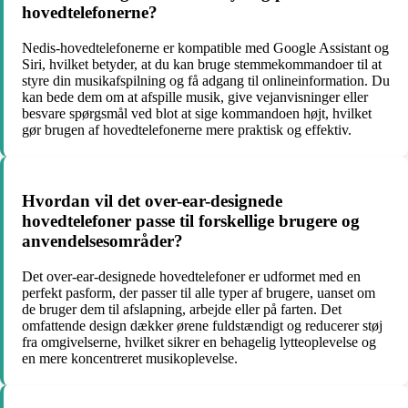
hovedtelefonerne?
Nedis-hovedtelefonerne er kompatible med Google Assistant og
Siri, hvilket betyder, at du kan bruge stemmekommandoer til at
styre din musikafspilning og få adgang til onlineinformation. Du
kan bede dem om at afspille musik, give vejanvisninger eller
besvare spørgsmål ved blot at sige kommandoen højt, hvilket
gør brugen af hovedtelefonerne mere praktisk og effektiv.
Hvordan vil det over-ear-designede
hovedtelefoner passe til forskellige brugere og
anvendelsesområder?
Det over-ear-designede hovedtelefoner er udformet med en
perfekt pasform, der passer til alle typer af brugere, uanset om
de bruger dem til afslapning, arbejde eller på farten. Det
omfattende design dækker ørene fuldstændigt og reducerer støj
fra omgivelserne, hvilket sikrer en behagelig lytteoplevelse og
en mere koncentreret musikoplevelse.