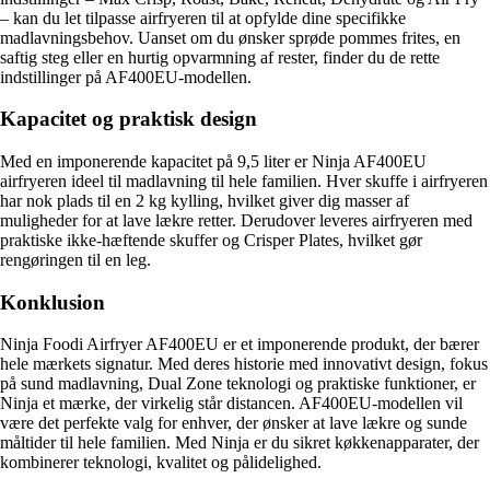
– kan du let tilpasse airfryeren til at opfylde dine specifikke
madlavningsbehov. Uanset om du ønsker sprøde pommes frites, en
saftig steg eller en hurtig opvarmning af rester, finder du de rette
indstillinger på AF400EU-modellen.
Kapacitet og praktisk design
Med en imponerende kapacitet på 9,5 liter er Ninja AF400EU
airfryeren ideel til madlavning til hele familien. Hver skuffe i airfryeren
har nok plads til en 2 kg kylling, hvilket giver dig masser af
muligheder for at lave lækre retter. Derudover leveres airfryeren med
praktiske ikke-hæftende skuffer og Crisper Plates, hvilket gør
rengøringen til en leg.
Konklusion
Ninja Foodi Airfryer AF400EU er et imponerende produkt, der bærer
hele mærkets signatur. Med deres historie med innovativt design, fokus
på sund madlavning, Dual Zone teknologi og praktiske funktioner, er
Ninja et mærke, der virkelig står distancen. AF400EU-modellen vil
være det perfekte valg for enhver, der ønsker at lave lækre og sunde
måltider til hele familien. Med Ninja er du sikret køkkenapparater, der
kombinerer teknologi, kvalitet og pålidelighed.