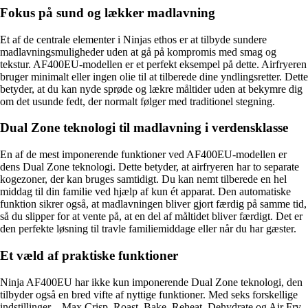
Fokus på sund og lækker madlavning
Et af de centrale elementer i Ninjas ethos er at tilbyde sundere
madlavningsmuligheder uden at gå på kompromis med smag og
tekstur. AF400EU-modellen er et perfekt eksempel på dette. Airfryeren
bruger minimalt eller ingen olie til at tilberede dine yndlingsretter. Dette
betyder, at du kan nyde sprøde og lækre måltider uden at bekymre dig
om det usunde fedt, der normalt følger med traditionel stegning.
Dual Zone teknologi til madlavning i verdensklasse
En af de mest imponerende funktioner ved AF400EU-modellen er
dens Dual Zone teknologi. Dette betyder, at airfryeren har to separate
kogezoner, der kan bruges samtidigt. Du kan nemt tilberede en hel
middag til din familie ved hjælp af kun ét apparat. Den automatiske
funktion sikrer også, at madlavningen bliver gjort færdig på samme tid,
så du slipper for at vente på, at en del af måltidet bliver færdigt. Det er
den perfekte løsning til travle familiemiddage eller når du har gæster.
Et væld af praktiske funktioner
Ninja AF400EU har ikke kun imponerende Dual Zone teknologi, den
tilbyder også en bred vifte af nyttige funktioner. Med seks forskellige
indstillinger – Max Crisp, Roast, Bake, Reheat, Dehydrate og Air Fry