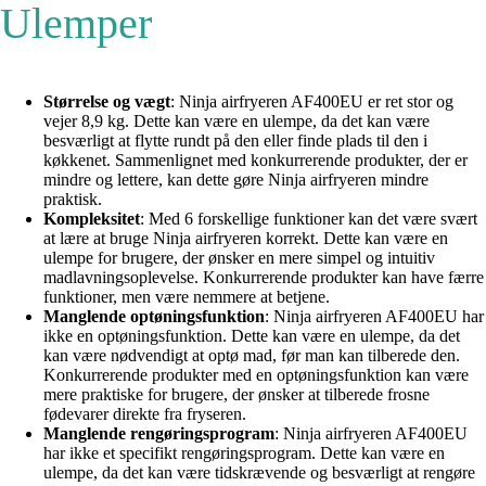
Ulemper
Størrelse og vægt
: Ninja airfryeren AF400EU er ret stor og
vejer 8,9 kg. Dette kan være en ulempe, da det kan være
besværligt at flytte rundt på den eller finde plads til den i
køkkenet. Sammenlignet med konkurrerende produkter, der er
mindre og lettere, kan dette gøre Ninja airfryeren mindre
praktisk.
Kompleksitet
: Med 6 forskellige funktioner kan det være svært
at lære at bruge Ninja airfryeren korrekt. Dette kan være en
ulempe for brugere, der ønsker en mere simpel og intuitiv
madlavningsoplevelse. Konkurrerende produkter kan have færre
funktioner, men være nemmere at betjene.
Manglende optøningsfunktion
: Ninja airfryeren AF400EU har
ikke en optøningsfunktion. Dette kan være en ulempe, da det
kan være nødvendigt at optø mad, før man kan tilberede den.
Konkurrerende produkter med en optøningsfunktion kan være
mere praktiske for brugere, der ønsker at tilberede frosne
fødevarer direkte fra fryseren.
Manglende rengøringsprogram
: Ninja airfryeren AF400EU
har ikke et specifikt rengøringsprogram. Dette kan være en
ulempe, da det kan være tidskrævende og besværligt at rengøre