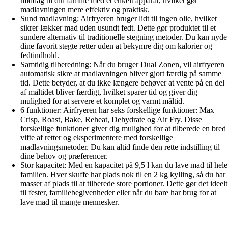
middag til din familie med et enkelt apparat, hvilket gør
madlavningen mere effektiv og praktisk.
Sund madlavning: Airfryeren bruger lidt til ingen olie, hvilket
sikrer lækker mad uden usundt fedt. Dette gør produktet til et
sundere alternativ til traditionelle stegning metoder. Du kan nyde
dine favorit stegte retter uden at bekymre dig om kalorier og
fedtindhold.
Samtidig tilberedning: Når du bruger Dual Zonen, vil airfryeren
automatisk sikre at madlavningen bliver gjort færdig på samme
tid. Dette betyder, at du ikke længere behøver at vente på en del
af måltidet bliver færdigt, hvilket sparer tid og giver dig
mulighed for at servere et komplet og varmt måltid.
6 funktioner: Airfryeren har seks forskellige funktioner: Max
Crisp, Roast, Bake, Reheat, Dehydrate og Air Fry. Disse
forskellige funktioner giver dig mulighed for at tilberede en bred
vifte af retter og eksperimentere med forskellige
madlavningsmetoder. Du kan altid finde den rette indstilling til
dine behov og præferencer.
Stor kapacitet: Med en kapacitet på 9,5 l kan du lave mad til hele
familien. Hver skuffe har plads nok til en 2 kg kylling, så du har
masser af plads til at tilberede store portioner. Dette gør det ideelt
til fester, familiebegivenheder eller når du bare har brug for at
lave mad til mange mennesker.