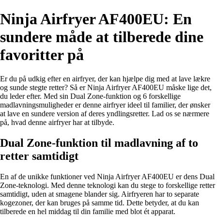
Ninja Airfryer AF400EU: En
sundere måde at tilberede dine
favoritter på
Er du på udkig efter en airfryer, der kan hjælpe dig med at lave lækre
og sunde stegte retter? Så er Ninja Airfryer AF400EU måske lige det,
du leder efter. Med sin Dual Zone-funktion og 6 forskellige
madlavningsmuligheder er denne airfryer ideel til familier, der ønsker
at lave en sundere version af deres yndlingsretter. Lad os se nærmere
på, hvad denne airfryer har at tilbyde.
Dual Zone-funktion til madlavning af to
retter samtidigt
En af de unikke funktioner ved Ninja Airfryer AF400EU er dens Dual
Zone-teknologi. Med denne teknologi kan du stege to forskellige retter
samtidigt, uden at smagene blander sig. Airfryeren har to separate
kogezoner, der kan bruges på samme tid. Dette betyder, at du kan
tilberede en hel middag til din familie med blot ét apparat.