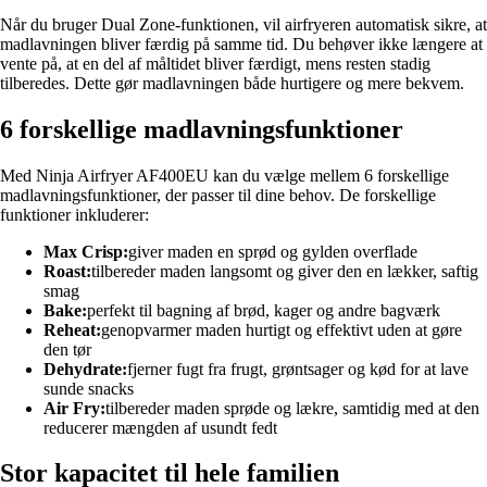
Når du bruger Dual Zone-funktionen, vil airfryeren automatisk sikre, at
madlavningen bliver færdig på samme tid. Du behøver ikke længere at
vente på, at en del af måltidet bliver færdigt, mens resten stadig
tilberedes. Dette gør madlavningen både hurtigere og mere bekvem.
6 forskellige madlavningsfunktioner
Med Ninja Airfryer AF400EU kan du vælge mellem 6 forskellige
madlavningsfunktioner, der passer til dine behov. De forskellige
funktioner inkluderer:
Max Crisp:
giver maden en sprød og gylden overflade
Roast:
tilbereder maden langsomt og giver den en lækker, saftig
smag
Bake:
perfekt til bagning af brød, kager og andre bagværk
Reheat:
genopvarmer maden hurtigt og effektivt uden at gøre
den tør
Dehydrate:
fjerner fugt fra frugt, grøntsager og kød for at lave
sunde snacks
Air Fry:
tilbereder maden sprøde og lækre, samtidig med at den
reducerer mængden af usundt fedt
Stor kapacitet til hele familien