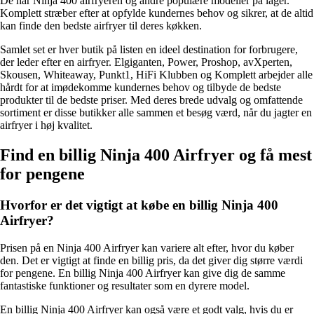
De har Ninja 400 airfryeren og andre populære modeller på lager.
Komplett stræber efter at opfylde kundernes behov og sikrer, at de altid
kan finde den bedste airfryer til deres køkken.
Samlet set er hver butik på listen en ideel destination for forbrugere,
der leder efter en airfryer. Elgiganten, Power, Proshop, avXperten,
Skousen, Whiteaway, Punkt1, HiFi Klubben og Komplett arbejder alle
hårdt for at imødekomme kundernes behov og tilbyde de bedste
produkter til de bedste priser. Med deres brede udvalg og omfattende
sortiment er disse butikker alle sammen et besøg værd, når du jagter en
airfryer i høj kvalitet.
Find en billig Ninja 400 Airfryer og få mest
for pengene
Hvorfor er det vigtigt at købe en billig Ninja 400
Airfryer?
Prisen på en Ninja 400 Airfryer kan variere alt efter, hvor du køber
den. Det er vigtigt at finde en billig pris, da det giver dig større værdi
for pengene. En billig Ninja 400 Airfryer kan give dig de samme
fantastiske funktioner og resultater som en dyrere model.
En billig Ninja 400 Airfryer kan også være et godt valg, hvis du er