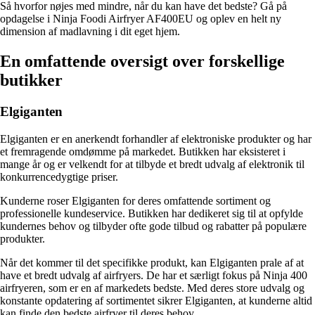
Så hvorfor nøjes med mindre, når du kan have det bedste? Gå på
opdagelse i Ninja Foodi Airfryer AF400EU og oplev en helt ny
dimension af madlavning i dit eget hjem.
En omfattende oversigt over forskellige
butikker
Elgiganten
Elgiganten er en anerkendt forhandler af elektroniske produkter og har
et fremragende omdømme på markedet. Butikken har eksisteret i
mange år og er velkendt for at tilbyde et bredt udvalg af elektronik til
konkurrencedygtige priser.
Kunderne roser Elgiganten for deres omfattende sortiment og
professionelle kundeservice. Butikken har dedikeret sig til at opfylde
kundernes behov og tilbyder ofte gode tilbud og rabatter på populære
produkter.
Når det kommer til det specifikke produkt, kan Elgiganten prale af at
have et bredt udvalg af airfryers. De har et særligt fokus på Ninja 400
airfryeren, som er en af markedets bedste. Med deres store udvalg og
konstante opdatering af sortimentet sikrer Elgiganten, at kunderne altid
kan finde den bedste airfryer til deres behov.