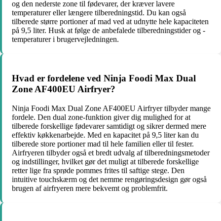
og den nederste zone til fødevarer, der kræver lavere
temperaturer eller længere tilberedningstid. Du kan også
tilberede større portioner af mad ved at udnytte hele kapaciteten
på 9,5 liter. Husk at følge de anbefalede tilberedningstider og -
temperaturer i brugervejledningen.
Hvad er fordelene ved Ninja Foodi Max Dual
Zone AF400EU Airfryer?
Ninja Foodi Max Dual Zone AF400EU Airfryer tilbyder mange
fordele. Den dual zone-funktion giver dig mulighed for at
tilberede forskellige fødevarer samtidigt og sikrer dermed mere
effektiv køkkenarbejde. Med en kapacitet på 9,5 liter kan du
tilberede store portioner mad til hele familien eller til fester.
Airfryeren tilbyder også et bredt udvalg af tilberedningsmetoder
og indstillinger, hvilket gør det muligt at tilberede forskellige
retter lige fra sprøde pommes frites til saftige stege. Den
intuitive touchskærm og det nemme rengøringsdesign gør også
brugen af airfryeren mere bekvemt og problemfrit.