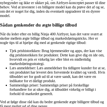
nybegynder og ikke er sikker på, om Airfryer-konceptet passer til dine
behov. Ved at investere i en billigere model kan du prøve det af og se,
om det er noget for dig, inden du eventuelt opgraderer til en dyrere
model.
Sådan genkender du ægte billige tilbud
Når du leder efter en billig Ninja 400 Airfryer, kan det være svært at
skelne mellem ægte billige tilbud og markedsføringstricks. Her er
nogle tips til at hjælpe dig med at genkende rigtige tilbud:
Tjek prishistorikken: Brug hjemmesider og apps, der kan vise
dig prishistorikken for produkter. Dette kan give dig en ide om,
hvorvidt en pris er virkelig lav eller blot en midlertidig
markedsføringsstrategi.
Læs anmeldelser: Læs anmeldelser fra tidligere kunder for at se,
om produktet har leveret den forventede kvalitet og værdi. Hvis
tilbuddet ser for godt ud til at være sandt, kan det være en
indikator for et dårligt produkt.
Sammenlign priser: Sammenlign priser på forskellige
forhandlere for at sikre dig, at tilbuddet virkelig er billigt i
forhold til markedet generelt.
Ved at følge disse råd kan du bedre genkende ægte billigere tilbud og
få mest muligt ud af dine penge.