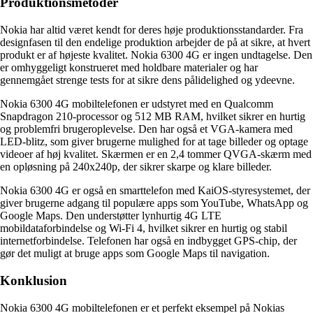
Produktionsmetoder
Nokia har altid været kendt for deres høje produktionsstandarder. Fra
designfasen til den endelige produktion arbejder de på at sikre, at hvert
produkt er af højeste kvalitet. Nokia 6300 4G er ingen undtagelse. Den
er omhyggeligt konstrueret med holdbare materialer og har
gennemgået strenge tests for at sikre dens pålidelighed og ydeevne.
Nokia 6300 4G mobiltelefonen er udstyret med en Qualcomm
Snapdragon 210-processor og 512 MB RAM, hvilket sikrer en hurtig
og problemfri brugeroplevelse. Den har også et VGA-kamera med
LED-blitz, som giver brugerne mulighed for at tage billeder og optage
videoer af høj kvalitet. Skærmen er en 2,4 tommer QVGA-skærm med
en opløsning på 240x240p, der sikrer skarpe og klare billeder.
Nokia 6300 4G er også en smarttelefon med KaiOS-styresystemet, der
giver brugerne adgang til populære apps som YouTube, WhatsApp og
Google Maps. Den understøtter lynhurtig 4G LTE
mobildataforbindelse og Wi-Fi 4, hvilket sikrer en hurtig og stabil
internetforbindelse. Telefonen har også en indbygget GPS-chip, der
gør det muligt at bruge apps som Google Maps til navigation.
Konklusion
Nokia 6300 4G mobiltelefonen er et perfekt eksempel på Nokias