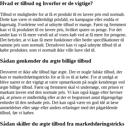
Hvad er tilbud og hvorfor er de vigtige?
Tilbud er muligheder for at få et produkt til en lavere pris end normalt.
Dette kan være et midlertidigt prisfald, en kampagne eller endda et
lagersalg. Fordelene ved at udnytte tilbud er mange. Først og fremmest
kan vi få produktet til en lavere pris, hvilket sparer os penge. For det
andet kan vi få mere værdi ud af vores køb ved at få mere for pengene.
Det betyder, at vi kan få mere funktioner eller bedre specifikationer til
samme pris som normalt. Derudover kan vi også udnytte tilbud til at
købe produkter, som vi normalt ikke ville have råd til.
Sådan genkender du ægte billige tilbud
Desværre er ikke alle tilbud lige ægte. Der er nogle falske tilbud, der
kun er markedsføringstricks for at få os til at købe. For at undgå at
blive narret er det vigtigt at være opmærksom på nogle kendetegn ved
ægte billige tilbud. Først og fremmest skal vi undersøge, om prisen er
markant lavere end den normale pris. Vi kan også kigge efter beviser
på, at prisen er midlertidig eller at der er begrænset antal tilgængelige
enheder til den nedsatte pris. Det kan også være en god idé at læse
anmeldelser eller søge efter andres erfaringer med det pågældende
tilbud, før vi køber.
Sådan skiller du ægte tilbud fra markedsføringstricks