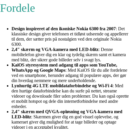
Fordele
Design inspireret af den ikoniske Nokia 6300 fra 2007
: Det
klassiske design giver telefonen et tidløst udseende og appellerer
til dem, der sætter pris på nostalgien ved den originale Nokia
6300.
2,4″ skærm og VGA-kamera med LED-blitz
: Denne
mobiltelefon giver dig en klar og tydelig skærm samt et kamera
med blitz, der sikrer gode billeder selv i svagt lys.
KaiOS styresystem med adgang til apps som YouTube,
WhatsApp og Google Maps
: Med KaiOS får du alle fordelene
ved en smartphone, herunder adgang til populære apps, der gør
din hverdag nemmere og mere underholdende.
Lynhurtig 4G LTE mobildataforbindelse og Wi-Fi 4
: Med
den hurtige dataforbindelse kan du surfe på nettet, streame
videoer og downloade filer uden problemer. Du kan også oprette
et mobilt hotspot og dele din internetforbindelse med andre
enheder.
2,4″ skærm med QVGA-opløsning og VGA-kamera med
LED-blitz
: Skærmen giver dig en god visuel oplevelse, og
kameraet giver dig mulighed for at tage billeder og optage
videoer i en acceptabel kvalitet.