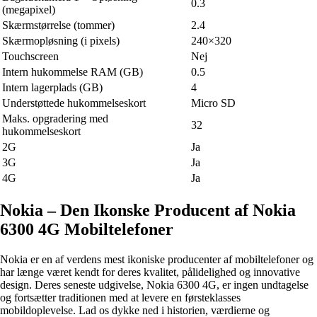
0.3
(megapixel)
Skærmstørrelse (tommer)
2.4
Skærmopløsning (i pixels)
240×320
Touchscreen
Nej
Intern hukommelse RAM (GB)
0.5
Intern lagerplads (GB)
4
Understøttede hukommelseskort
Micro SD
Maks. opgradering med
32
hukommelseskort
2G
Ja
3G
Ja
4G
Ja
Nokia – Den Ikonske Producent af Nokia
6300 4G Mobiltelefoner
Nokia er en af verdens mest ikoniske producenter af mobiltelefoner og
har længe været kendt for deres kvalitet, pålidelighed og innovative
design. Deres seneste udgivelse, Nokia 6300 4G, er ingen undtagelse
og fortsætter traditionen med at levere en førsteklasses
mobildoplevelse. Lad os dykke ned i historien, værdierne og