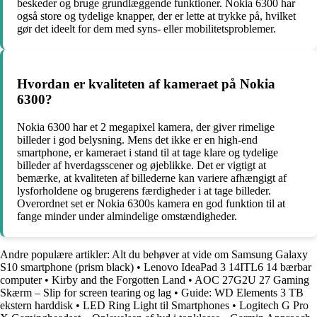
beskeder og bruge grundlæggende funktioner. Nokia 6300 har
også store og tydelige knapper, der er lette at trykke på, hvilket
gør det ideelt for dem med syns- eller mobilitetsproblemer.
Hvordan er kvaliteten af ​​kameraet på Nokia
6300?
Nokia 6300 har et 2 megapixel kamera, der giver rimelige
billeder i god belysning. Mens det ikke er en high-end
smartphone, er kameraet i stand til at tage klare og tydelige
billeder af hverdagsscener og øjeblikke. Det er vigtigt at
bemærke, at kvaliteten af ​​billederne kan variere afhængigt af
lysforholdene og brugerens færdigheder i at tage billeder.
Overordnet set er Nokia 6300s kamera en god funktion til at
fange minder under almindelige omstændigheder.
Andre populære artikler:
Alt du behøver at vide om Samsung Galaxy
S10 smartphone (prism black)
•
Lenovo IdeaPad 3 14ITL6 14 bærbar
computer
•
Kirby and the Forgotten Land
•
AOC 27G2U 27 Gaming
Skærm – Slip for screen tearing og lag
•
Guide: WD Elements 3 TB
ekstern harddisk
•
LED Ring Light til Smartphones
•
Logitech G Pro