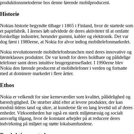
produktionsmetoderne hos denne førende mobilproducent.
Historie
Nokias historie begyndte tilbage i 1865 i Finland, hvor de startede som
et papirfabrik. I årenes løb udvidede de deres aktiviteter til at omfatte
forskellige industrier, herunder gummi, kabler og elektronik. Det var
dog først i 1980erne, at Nokia for alvor indtog mobiltelefonmarkedet.
Nokia revolutionerede mobiltelefonbranchen med deres innovative og
førsteklasses produkter. De var kendt for deres holdbare og pålidelige
telefoner samt deres intuitive brugergrænseflader. I 1990erne blev
Nokia den førende producent af mobiltelefoner i verden og fortsatte
med at dominere markedet i flere årtier.
Ethos
Nokia er velkendt for sine kerneværdier som kvalitet, pålidelighed og
bæredygtighed. De stræber altid efter at levere produkter, der kan
modstå tidens tand og sikre, at kunderne får en lang levetid ud af deres
enheder. Virksomheden har også en stærk miljømæssig og socialt
ansvarlig tilgang, hvor de konstant arbejder på at reducere deres
indvirkning på miljøet og støtte lokalsamfundene.