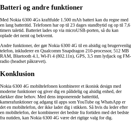
Batteri og andre funktioner
Med Nokia 6300 4Gs kraftfulde 1.500 mAh batteri kan du regne med
en lang batteritid. Telefonen har op til 23 dages standbytid og op til 7,6
timers taletid. Batteriet lades op via microUSB-porten, så du kan
oplade det nemt og bekvemt.
Andre funktioner, der gør Nokia 6300 4G til en alsidig og brugervenlig
telefon, inkluderer en Qualcomm Snapdragon 210-processor, 512 MB
RAM, Bluetooth 4.1, Wi-Fi 4 (802.11n), GPS, 3,5 mm lydjack og FM-
radio (headset påkrævet).
Konklusion
Nokia 6300 4G mobiltelefonen kombinerer et ikonisk design med
moderne funktioner og giver dig en pålidelig og alsidig enhed, der
dækker dine behov. Med dens imponerende batteritid,
kamerafunktioner og adgang til apps som YouTube og WhatsApp er
det en mobiltelefon, der ikke lader dig i stikken. Så hvis du leder efter
en mobiltelefon, der kombinerer det bedste fra fortiden med det bedste
fra nutiden, kan Nokia 6300 4G være det rigtige valg for dig.