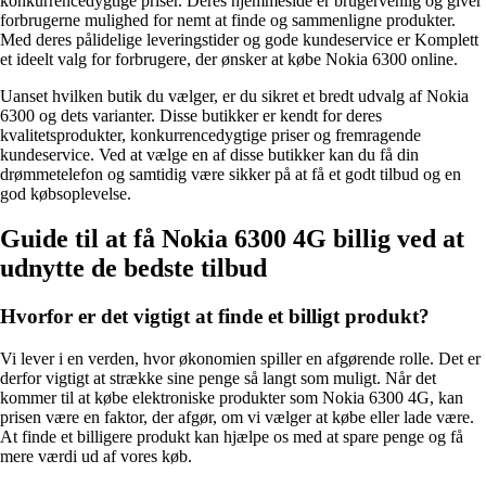
konkurrencedygtige priser. Deres hjemmeside er brugervenlig og giver
forbrugerne mulighed for nemt at finde og sammenligne produkter.
Med deres pålidelige leveringstider og gode kundeservice er Komplett
et ideelt valg for forbrugere, der ønsker at købe Nokia 6300 online.
Uanset hvilken butik du vælger, er du sikret et bredt udvalg af Nokia
6300 og dets varianter. Disse butikker er kendt for deres
kvalitetsprodukter, konkurrencedygtige priser og fremragende
kundeservice. Ved at vælge en af ​​disse butikker kan du få din
drømmetelefon og samtidig være sikker på at få et godt tilbud og en
god købsoplevelse.
Guide til at få Nokia 6300 4G billig ved at
udnytte de bedste tilbud
Hvorfor er det vigtigt at finde et billigt produkt?
Vi lever i en verden, hvor økonomien spiller en afgørende rolle. Det er
derfor vigtigt at strække sine penge så langt som muligt. Når det
kommer til at købe elektroniske produkter som Nokia 6300 4G, kan
prisen være en faktor, der afgør, om vi vælger at købe eller lade være.
At finde et billigere produkt kan hjælpe os med at spare penge og få
mere værdi ud af vores køb.