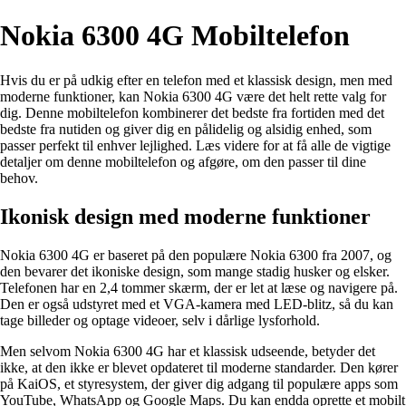
Nokia 6300 4G Mobiltelefon
Hvis du er på udkig efter en telefon med et klassisk design, men med
moderne funktioner, kan Nokia 6300 4G være det helt rette valg for
dig. Denne mobiltelefon kombinerer det bedste fra fortiden med det
bedste fra nutiden og giver dig en pålidelig og alsidig enhed, som
passer perfekt til enhver lejlighed. Læs videre for at få alle de vigtige
detaljer om denne mobiltelefon og afgøre, om den passer til dine
behov.
Ikonisk design med moderne funktioner
Nokia 6300 4G er baseret på den populære Nokia 6300 fra 2007, og
den bevarer det ikoniske design, som mange stadig husker og elsker.
Telefonen har en 2,4 tommer skærm, der er let at læse og navigere på.
Den er også udstyret med et VGA-kamera med LED-blitz, så du kan
tage billeder og optage videoer, selv i dårlige lysforhold.
Men selvom Nokia 6300 4G har et klassisk udseende, betyder det
ikke, at den ikke er blevet opdateret til moderne standarder. Den kører
på KaiOS, et styresystem, der giver dig adgang til populære apps som
YouTube, WhatsApp og Google Maps. Du kan endda oprette et mobilt