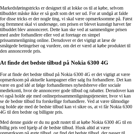
Markedsføringstricks er designet til at lokke os til at købe, selvom
tilbuddet måske ikke er så godt som det ser ud. For at undgå at falde
for disse tricks er der nogle ting, vi skal være opmærksomme på. Først
og fremmest skal vi undersøge, om prisen er blevet kunstigt hævet før
tilbuddet blev annonceret. Dette kan ske ved at sammenligne prisen
med andre forhandlere eller ved at foretage en simpel
prissammenligning online. Derudover er det vigtigt at læse de
småtgede betingelser og vurdere, om det er værd at købe produktet til
den annoncerede pris.
At finde det bedste tilbud på Nokia 6300 4G
For at finde det bedste tilbud på Nokia 6300 4G er det vigtigt at være
opmærksom på aktuelle kampagner eller salg fra forhandlere. Det kan
være en god idé at følge forhandlernes nyhedsbreve eller sociale
mediekonti, hvor de annoncerer gode tilbud og rabatter. Derudover kan
vi også holde øje med onlineprissammenligningstjenester, hvor vi kan
se de bedste tilbud fra forskellige forhandlere. Ved at være tålmodige
og holde øje med de bedste tilbud kan vi sikre os, at vi får Nokia 6300
4G til den bedste og billigste pris.
Med denne guide er du nu godt rustet til at købe Nokia 6300 4G til en
billig pris ved hjælp af de bedste tilbud. Husk altid at være
opmærksom på ægte tilbud, og find det bedste tilbud, der passer til