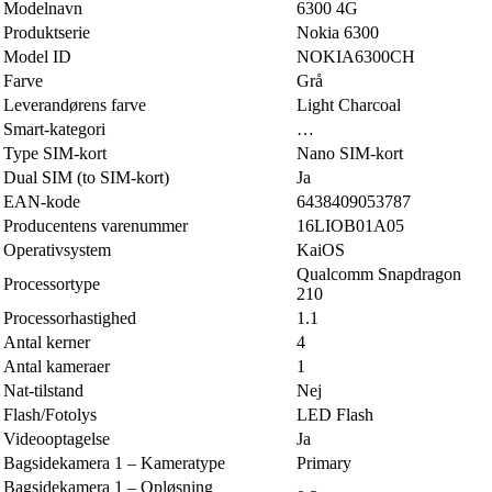
Modelnavn
6300 4G
Produktserie
Nokia 6300
Model ID
NOKIA6300CH
Farve
Grå
Leverandørens farve
Light Charcoal
Smart-kategori
…
Type SIM-kort
Nano SIM-kort
Dual SIM (to SIM-kort)
Ja
EAN-kode
6438409053787
Producentens varenummer
16LIOB01A05
Operativsystem
KaiOS
Qualcomm Snapdragon
Processortype
210
Processorhastighed
1.1
Antal kerner
4
Antal kameraer
1
Nat-tilstand
Nej
Flash/Fotolys
LED Flash
Videooptagelse
Ja
Bagsidekamera 1 – Kameratype
Primary
Bagsidekamera 1 – Opløsning