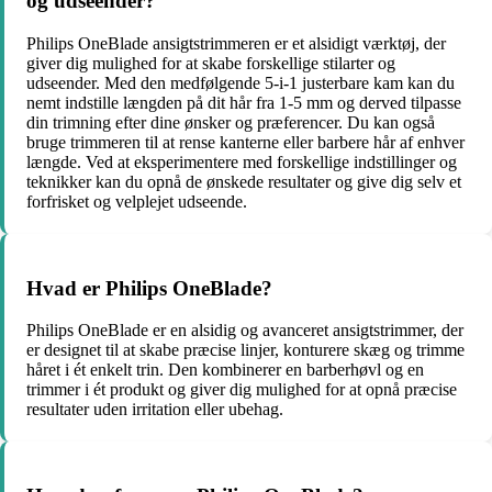
og udseender?
Philips OneBlade ansigtstrimmeren er et alsidigt værktøj, der
giver dig mulighed for at skabe forskellige stilarter og
udseender. Med den medfølgende 5-i-1 justerbare kam kan du
nemt indstille længden på dit hår fra 1-5 mm og derved tilpasse
din trimning efter dine ønsker og præferencer. Du kan også
bruge trimmeren til at rense kanterne eller barbere hår af enhver
længde. Ved at eksperimentere med forskellige indstillinger og
teknikker kan du opnå de ønskede resultater og give dig selv et
forfrisket og velplejet udseende.
Hvad er Philips OneBlade?
Philips OneBlade er en alsidig og avanceret ansigtstrimmer, der
er designet til at skabe præcise linjer, konturere skæg og trimme
håret i ét enkelt trin. Den kombinerer en barberhøvl og en
trimmer i ét produkt og giver dig mulighed for at opnå præcise
resultater uden irritation eller ubehag.