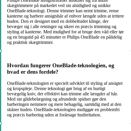
Philips OneBlade ansigtstrimmer adskiller sig fra andre
skægtrimmere på markedet ved sin alsidighed og unikke
OneBlade-teknologi. Denne trimmer kan nemt trimme, rense
kanterne og barbere ansigtshår af enhver længde uden at irritere
huden. Den er designet med en dobbeltsidet klinge, der
bevæger sig i alle retninger og sikrer en præcis trimming og
styling af kanterne. Med mulighed for at bruge den våd eller tør
og en brugstid på 45 minutter er Philips OneBlade en pålidelig
og praktisk skægtrimmer.
Hvordan fungerer OneBlade-teknologien, og
hvad er dens fordele?
OneBlade-teknologien er specielt udviklet til styling af ansigtet
og kropspleje. Denne teknologi gør brug af en hurtigt
bevægelig kniv, der effektivt kan trimme alle længder af hår.
Med sin glidebelægning og afrundede spidser gør den
barberingen nemmere og mere behagelig, samtidig med at den
skåner huden. OneBlade-teknologien muliggør en problemfri
og præcis barbering uden at forårsage hudirritation.