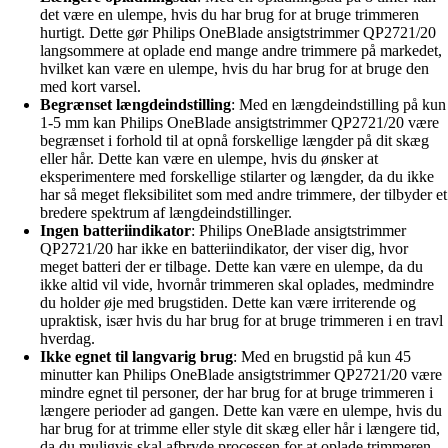
det være en ulempe, hvis du har brug for at bruge trimmeren
hurtigt. Dette gør Philips OneBlade ansigtstrimmer QP2721/20
langsommere at oplade end mange andre trimmere på markedet,
hvilket kan være en ulempe, hvis du har brug for at bruge den
med kort varsel.
Begrænset længdeindstilling
: Med en længdeindstilling på kun
1-5 mm kan Philips OneBlade ansigtstrimmer QP2721/20 være
begrænset i forhold til at opnå forskellige længder på dit skæg
eller hår. Dette kan være en ulempe, hvis du ønsker at
eksperimentere med forskellige stilarter og længder, da du ikke
har så meget fleksibilitet som med andre trimmere, der tilbyder et
bredere spektrum af længdeindstillinger.
Ingen batteriindikator
: Philips OneBlade ansigtstrimmer
QP2721/20 har ikke en batteriindikator, der viser dig, hvor
meget batteri der er tilbage. Dette kan være en ulempe, da du
ikke altid vil vide, hvornår trimmeren skal oplades, medmindre
du holder øje med brugstiden. Dette kan være irriterende og
upraktisk, især hvis du har brug for at bruge trimmeren i en travl
hverdag.
Ikke egnet til langvarig brug
: Med en brugstid på kun 45
minutter kan Philips OneBlade ansigtstrimmer QP2721/20 være
mindre egnet til personer, der har brug for at bruge trimmeren i
længere perioder ad gangen. Dette kan være en ulempe, hvis du
har brug for at trimme eller style dit skæg eller hår i længere tid,
da du muligvis skal afbryde processen for at oplade trimmeren