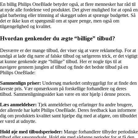
En billig Philips OneBlade betyder også, at flere mennesker har råd til
at nyde alle fordelene ved produktet. Det giver mulighed for at opnå en
glat barbering eller trimning af skægget uden at sprænge budgettet. Så
det er ikke kun et spørgsmål om at spare penge, men også om
tilgængelighed og kvalitet.
Hvordan genkender du ægte “billige” tilbud?
Desværre er der mange tilbud, der viser sig at være reklamefup. For at
undgå at lade dig narre af falske tilbud og sælgerens trick, er det vigtigt
at kunne genkende ægte “billige” tilbud. Her er nogle tips til at
navigere gennem junglen af tilbud og finde det bedste tilbud på en
Philips OneBlade:
Sammenlign priser:
Undersøg markedet omhyggeligt for at finde den
laveste pris. Vær opmærksom på forskellige forhandlere og deres
tilbud. Sammenligningssider kan være en stor hjælp i denne proces.
Læs anmeldelser:
Tjek anmeldelser og erfaringer fra andre brugere,
der allerede har købt Philips OneBlade. Deres feedback kan informere
dig om produktets kvalitet samt hjælpe dig med at afgøre, om tilbuddet
er værd at udnytte.
Hold øje med tilbudsperioder:
Mange forhandlere tilbyder periodiske
tilbud eller sæsonudsalg. Hold øje med sådanne perioder for at få den