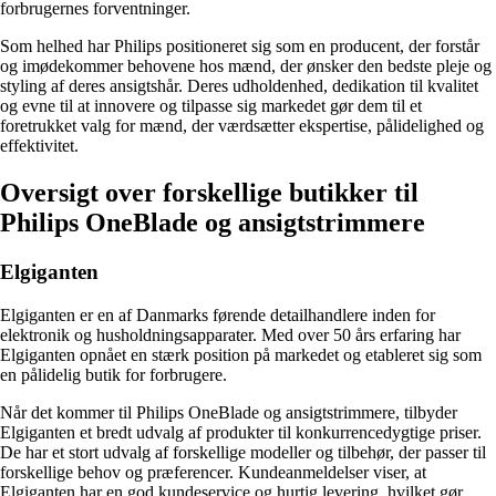
forbrugernes forventninger.
Som helhed har Philips positioneret sig som en producent, der forstår
og imødekommer behovene hos mænd, der ønsker den bedste pleje og
styling af deres ansigtshår. Deres udholdenhed, dedikation til kvalitet
og evne til at innovere og tilpasse sig markedet gør dem til et
foretrukket valg for mænd, der værdsætter ekspertise, pålidelighed og
effektivitet.
Oversigt over forskellige butikker til
Philips OneBlade og ansigtstrimmere
Elgiganten
Elgiganten er en af Danmarks førende detailhandlere inden for
elektronik og husholdningsapparater. Med over 50 års erfaring har
Elgiganten opnået en stærk position på markedet og etableret sig som
en pålidelig butik for forbrugere.
Når det kommer til Philips OneBlade og ansigtstrimmere, tilbyder
Elgiganten et bredt udvalg af produkter til konkurrencedygtige priser.
De har et stort udvalg af forskellige modeller og tilbehør, der passer til
forskellige behov og præferencer. Kundeanmeldelser viser, at
Elgiganten har en god kundeservice og hurtig levering, hvilket gør