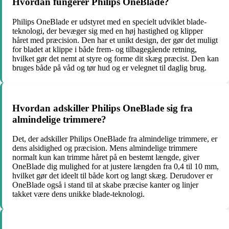
Hvordan fungerer Philips OneBlade?
Philips OneBlade er udstyret med en specielt udviklet blade-
teknologi, der bevæger sig med en høj hastighed og klipper
håret med præcision. Den har et unikt design, der gør det muligt
for bladet at klippe i både frem- og tilbagegående retning,
hvilket gør det nemt at styre og forme dit skæg præcist. Den kan
bruges både på våd og tør hud og er velegnet til daglig brug.
Hvordan adskiller Philips OneBlade sig fra
almindelige trimmere?
Det, der adskiller Philips OneBlade fra almindelige trimmere, er
dens alsidighed og præcision. Mens almindelige trimmere
normalt kun kan trimme håret på en bestemt længde, giver
OneBlade dig mulighed for at justere længden fra 0,4 til 10 mm,
hvilket gør det ideelt til både kort og langt skæg. Derudover er
OneBlade også i stand til at skabe præcise kanter og linjer
takket være dens unikke blade-teknologi.