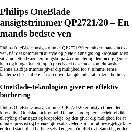
Philips OneBlade
ansigtstrimmer QP2721/20 – En
mands bedste ven
Philips OneBlade ansigtstrimmer QP2721/20 er enhver mands bedste
ven, når det kommer til at style og pleje dit ansigts- og kropshår. Med
sit vandtætte design, en brugstid på 45 minutter og den medfølgende
kam og klinge, kan du opnå præcis det udseende, som du ønsker.
Denne alsidige trimmer giver dig mulighed for at trimme, rense
kanterne eller barbere hår af enhver længde uden at irritere din hud.
OneBlade-teknologien giver en effektiv
barbering
Philips OneBlade ansigtstrimmer QP2721/20 er udstyret med den
innovative OneBlade-teknologi. Denne teknologi er specielt udviklet
til styling af ansigtet og kropspleje, og den giver dig mulighed for at
opnå et præcist og behageligt resultat. Med sin hurtigt bevægelige kniv
er den i stand til at barbere selv længere hår effektivt. Samtidig er den