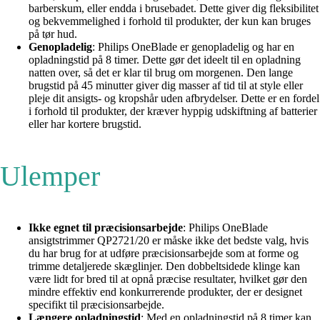
barberskum, eller endda i brusebadet. Dette giver dig fleksibilitet
og bekvemmelighed i forhold til produkter, der kun kan bruges
på tør hud.
Genopladelig
: Philips OneBlade er genopladelig og har en
opladningstid på 8 timer. Dette gør det ideelt til en opladning
natten over, så det er klar til brug om morgenen. Den lange
brugstid på 45 minutter giver dig masser af tid til at style eller
pleje dit ansigts- og kropshår uden afbrydelser. Dette er en fordel
i forhold til produkter, der kræver hyppig udskiftning af batterier
eller har kortere brugstid.
Ulemper
Ikke egnet til præcisionsarbejde
: Philips OneBlade
ansigtstrimmer QP2721/20 er måske ikke det bedste valg, hvis
du har brug for at udføre præcisionsarbejde som at forme og
trimme detaljerede skæglinjer. Den dobbeltsidede klinge kan
være lidt for bred til at opnå præcise resultater, hvilket gør den
mindre effektiv end konkurrerende produkter, der er designet
specifikt til præcisionsarbejde.
Længere opladningstid
: Med en opladningstid på 8 timer kan