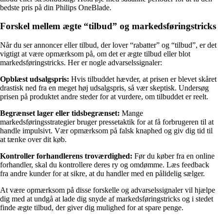
bedste pris på din Philips OneBlade.
Forskel mellem ægte “tilbud” og markedsføringstricks
Når du ser annoncer eller tilbud, der lover “rabatter” og “tilbud”, er det
vigtigt at være opmærksom på, om det er ægte tilbud eller blot
markedsføringstricks. Her er nogle advarselssignaler:
Opblæst udsalgspris:
Hvis tilbuddet hævder, at prisen er blevet skåret
drastisk ned fra en meget høj udsalgspris, så vær skeptisk. Undersøg
prisen på produktet andre steder for at vurdere, om tilbuddet er reelt.
Begrænset lager eller tidsbegrænset:
Mange
markedsføringsstrategier bruger pressetaktik for at få forbrugeren til at
handle impulsivt. Vær opmærksom på falsk knaphed og giv dig tid til
at tænke over dit køb.
Kontroller forhandlerens troværdighed:
Før du køber fra en online
forhandler, skal du kontrollere deres ry og omdømme. Læs feedback
fra andre kunder for at sikre, at du handler med en pålidelig sælger.
At være opmærksom på disse forskelle og advarselssignaler vil hjælpe
dig med at undgå at lade dig snyde af markedsføringstricks og i stedet
finde ægte tilbud, der giver dig mulighed for at spare penge.