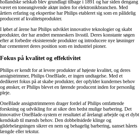
hollandske selskab blev grundlagt tilbage i 1891 og har siden dengang
været en toneangivende aktør inden for elektronikbranchen. Med
årtiers erfaring og ekspertise har Philips etableret sig som en pålidelig
producent af kvalitetsprodukter.
I løbet af årene har Philips udviklet innovative teknologier og skabt
produkter, der har ændret menneskers livsstil. Deres konstante søgen
efter at forbedre eksisterende produkter og introducere nye løsninger
har cementeret deres position som en industriel pioner.
Fokus på kvalitet og effektivitet
Philips er kendt for at levere produkter af højeste kvalitet, og deres
ansigtstrimmer, Philips OneBlade, er ingen undtagelse. Med et
dedikeret fokus på at skabe produkter, der opfylder kundernes behov
og ønsker, er Philips blevet en førende producent inden for personlig
pleje.
OneBlade ansigtstrimmeren drager fordel af Philips omfattende
forskning og udvikling for at sikre den bedst mulige barbering. Det
innovative OneBlade-system er resultatet af årelangt arbejde og et dybt
kendskab til mænds behov. Den dobbeltsidede klinge og
glidebelægningen sikrer en nem og behagelig barbering, uanset hårets
længde eller tekstur.