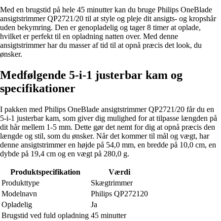
Med en brugstid på hele 45 minutter kan du bruge Philips OneBlade
ansigtstrimmer QP2721/20 til at style og pleje dit ansigts- og kropshår
uden bekymring. Den er genopladelig og tager 8 timer at oplade,
hvilket er perfekt til en opladning natten over. Med denne
ansigtstrimmer har du masser af tid til at opnå præcis det look, du
ønsker.
Medfølgende 5-i-1 justerbar kam og
specifikationer
I pakken med Philips OneBlade ansigtstrimmer QP2721/20 får du en
5-i-1 justerbar kam, som giver dig mulighed for at tilpasse længden på
dit hår mellem 1-5 mm. Dette gør det nemt for dig at opnå præcis den
længde og stil, som du ønsker. Når det kommer til mål og vægt, har
denne ansigtstrimmer en højde på 54,0 mm, en bredde på 10,0 cm, en
dybde på 19,4 cm og en vægt på 280,0 g.
Produktspecifikation
Værdi
Produkttype
Skægtrimmer
Modelnavn
Philips QP272120
Opladelig
Ja
Brugstid ved fuld opladning
45 minutter