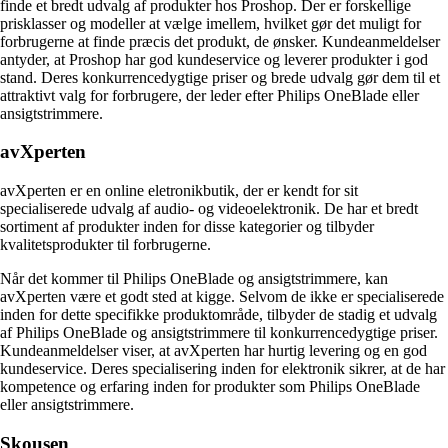
finde et bredt udvalg af produkter hos Proshop. Der er forskellige
prisklasser og modeller at vælge imellem, hvilket gør det muligt for
forbrugerne at finde præcis det produkt, de ønsker. Kundeanmeldelser
antyder, at Proshop har god kundeservice og leverer produkter i god
stand. Deres konkurrencedygtige priser og brede udvalg gør dem til et
attraktivt valg for forbrugere, der leder efter Philips OneBlade eller
ansigtstrimmere.
avXperten
avXperten er en online eletronikbutik, der er kendt for sit
specialiserede udvalg af audio- og videoelektronik. De har et bredt
sortiment af produkter inden for disse kategorier og tilbyder
kvalitetsprodukter til forbrugerne.
Når det kommer til Philips OneBlade og ansigtstrimmere, kan
avXperten være et godt sted at kigge. Selvom de ikke er specialiserede
inden for dette specifikke produktområde, tilbyder de stadig et udvalg
af Philips OneBlade og ansigtstrimmere til konkurrencedygtige priser.
Kundeanmeldelser viser, at avXperten har hurtig levering og en god
kundeservice. Deres specialisering inden for elektronik sikrer, at de har
kompetence og erfaring inden for produkter som Philips OneBlade
eller ansigtstrimmere.
Skousen