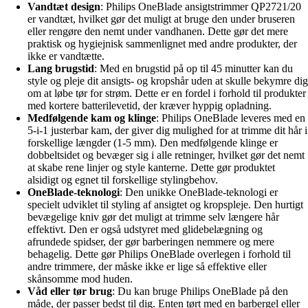
Vandtæt design
: Philips OneBlade ansigtstrimmer QP2721/20
er vandtæt, hvilket gør det muligt at bruge den under bruseren
eller rengøre den nemt under vandhanen. Dette gør det mere
praktisk og hygiejnisk sammenlignet med andre produkter, der
ikke er vandtætte.
Lang brugstid
: Med en brugstid på op til 45 minutter kan du
style og pleje dit ansigts- og kropshår uden at skulle bekymre dig
om at løbe tør for strøm. Dette er en fordel i forhold til produkter
med kortere batterilevetid, der kræver hyppig opladning.
Medfølgende kam og klinge
: Philips OneBlade leveres med en
5-i-1 justerbar kam, der giver dig mulighed for at trimme dit hår i
forskellige længder (1-5 mm). Den medfølgende klinge er
dobbeltsidet og bevæger sig i alle retninger, hvilket gør det nemt
at skabe rene linjer og style kanterne. Dette gør produktet
alsidigt og egnet til forskellige stylingbehov.
OneBlade-teknologi
: Den unikke OneBlade-teknologi er
specielt udviklet til styling af ansigtet og kropspleje. Den hurtigt
bevægelige kniv gør det muligt at trimme selv længere hår
effektivt. Den er også udstyret med glidebelægning og
afrundede spidser, der gør barberingen nemmere og mere
behagelig. Dette gør Philips OneBlade overlegen i forhold til
andre trimmere, der måske ikke er lige så effektive eller
skånsomme mod huden.
Våd eller tør brug
: Du kan bruge Philips OneBlade på den
måde, der passer bedst til dig. Enten tørt med en barbergel eller