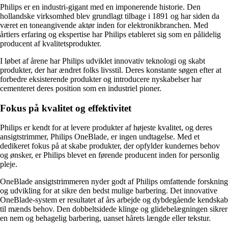
Philips er en industri-gigant med en imponerende historie. Den
hollandske virksomhed blev grundlagt tilbage i 1891 og har siden da
været en toneangivende aktør inden for elektronikbranchen. Med
årtiers erfaring og ekspertise har Philips etableret sig som en pålidelig
producent af kvalitetsprodukter.
I løbet af årene har Philips udviklet innovativ teknologi og skabt
produkter, der har ændret folks livsstil. Deres konstante søgen efter at
forbedre eksisterende produkter og introducere nyskabelser har
cementeret deres position som en industriel pioner.
Fokus på kvalitet og effektivitet
Philips er kendt for at levere produkter af højeste kvalitet, og deres
ansigtstrimmer, Philips OneBlade, er ingen undtagelse. Med et
dedikeret fokus på at skabe produkter, der opfylder kundernes behov
og ønsker, er Philips blevet en førende producent inden for personlig
pleje.
OneBlade ansigtstrimmeren nyder godt af Philips omfattende forskning
og udvikling for at sikre den bedst mulige barbering. Det innovative
OneBlade-system er resultatet af års arbejde og dybdegående kendskab
til mænds behov. Den dobbeltsidede klinge og glidebelægningen sikrer
en nem og behagelig barbering, uanset hårets længde eller tekstur.