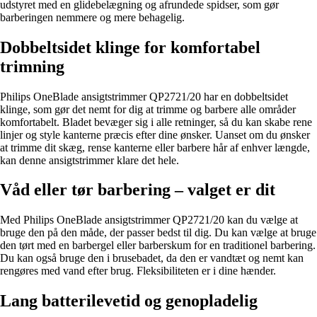
udstyret med en glidebelægning og afrundede spidser, som gør
barberingen nemmere og mere behagelig.
Dobbeltsidet klinge for komfortabel
trimning
Philips OneBlade ansigtstrimmer QP2721/20 har en dobbeltsidet
klinge, som gør det nemt for dig at trimme og barbere alle områder
komfortabelt. Bladet bevæger sig i alle retninger, så du kan skabe rene
linjer og style kanterne præcis efter dine ønsker. Uanset om du ønsker
at trimme dit skæg, rense kanterne eller barbere hår af enhver længde,
kan denne ansigtstrimmer klare det hele.
Våd eller tør barbering – valget er dit
Med Philips OneBlade ansigtstrimmer QP2721/20 kan du vælge at
bruge den på den måde, der passer bedst til dig. Du kan vælge at bruge
den tørt med en barbergel eller barberskum for en traditionel barbering.
Du kan også bruge den i brusebadet, da den er vandtæt og nemt kan
rengøres med vand efter brug. Fleksibiliteten er i dine hænder.
Lang batterilevetid og genopladelig