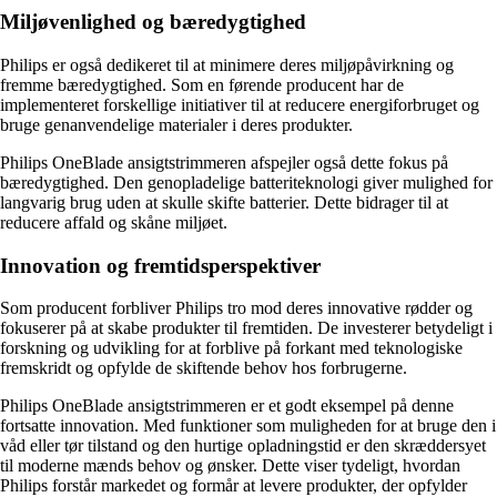
Miljøvenlighed og bæredygtighed
Philips er også dedikeret til at minimere deres miljøpåvirkning og
fremme bæredygtighed. Som en førende producent har de
implementeret forskellige initiativer til at reducere energiforbruget og
bruge genanvendelige materialer i deres produkter.
Philips OneBlade ansigtstrimmeren afspejler også dette fokus på
bæredygtighed. Den genopladelige batteriteknologi giver mulighed for
langvarig brug uden at skulle skifte batterier. Dette bidrager til at
reducere affald og skåne miljøet.
Innovation og fremtidsperspektiver
Som producent forbliver Philips tro mod deres innovative rødder og
fokuserer på at skabe produkter til fremtiden. De investerer betydeligt i
forskning og udvikling for at forblive på forkant med teknologiske
fremskridt og opfylde de skiftende behov hos forbrugerne.
Philips OneBlade ansigtstrimmeren er et godt eksempel på denne
fortsatte innovation. Med funktioner som muligheden for at bruge den i
våd eller tør tilstand og den hurtige opladningstid er den skræddersyet
til moderne mænds behov og ønsker. Dette viser tydeligt, hvordan
Philips forstår markedet og formår at levere produkter, der opfylder