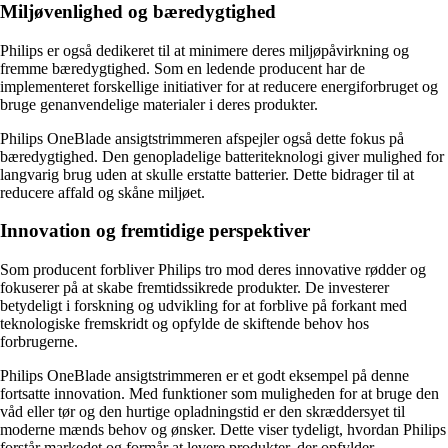
Miljøvenlighed og bæredygtighed
Philips er også dedikeret til at minimere deres miljøpåvirkning og
fremme bæredygtighed. Som en ledende producent har de
implementeret forskellige initiativer for at reducere energiforbruget og
bruge genanvendelige materialer i deres produkter.
Philips OneBlade ansigtstrimmeren afspejler også dette fokus på
bæredygtighed. Den genopladelige batteriteknologi giver mulighed for
langvarig brug uden at skulle erstatte batterier. Dette bidrager til at
reducere affald og skåne miljøet.
Innovation og fremtidige perspektiver
Som producent forbliver Philips tro mod deres innovative rødder og
fokuserer på at skabe fremtidssikrede produkter. De investerer
betydeligt i forskning og udvikling for at forblive på forkant med
teknologiske fremskridt og opfylde de skiftende behov hos
forbrugerne.
Philips OneBlade ansigtstrimmeren er et godt eksempel på denne
fortsatte innovation. Med funktioner som muligheden for at bruge den
våd eller tør og den hurtige opladningstid er den skræddersyet til
moderne mænds behov og ønsker. Dette viser tydeligt, hvordan Philips
forstår markedet og formår at levere produkter, der opfylder