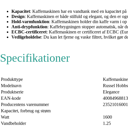
Kapacitet
: Kaffemaskinen har en vandtank med en kapacitet på 1,2
Design
: Kaffemaskinen er både stilfuld og elegant, og den er o
Hold-varmfunktion
: Kaffemaskinen holder din kaffe varm i op t
Anti-drypfunktion
: Kaffebrygningen stopper automatisk, når du
ECBC-certificeret
: Kaffemaskinen er certificeret af ECBC (Eur
Vedligeholdelse
: Du kan let fjerne og vaske filtret, hvilket gør
Specifikationer
Produkttype
Kaffemaskine
Modelnavn
Russel Hobb
Produktserie
Elegance
EAN-kode
40084968813
Producentens varenummer
23521016001
Kapacitet, forbrug og strøm
Watt
1600
Vandbeholder
1.25