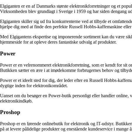
Elgiganten er en af Danmarks største elektronikforretninger og et populæ
Virksomheden blev grundlagt i Sverige i 1959 og har siden dengang udvi
Elgiganten skiller sig ud fra konkurrenterne ved at tilbyde et omfatten
hjælpe dig med at finde den perfekte Russell Hobbs-kaffemaskine eller fo
Med Elgigantens ekspertise og imponerende sortiment kan du være sikker 
hjemmeside for at opleve deres fantastiske udvalg af produkter.
Power
Power er en velrenommeret elektronikforretning, som er kendt for sit 
Butikken sætter en ære i at imødekomme forbrugernes behov og tilbyder
Power er et ideelt sted for dig, der leder efter en Russell Hobbs-kaffem
dygtige inden for elektronikområdet.
Uanset om du besøger en Power-butik personligt eller handler online, vi
elektronikindkøb.
Proshop
Proshop er en førende onlinebutik for elektronik og IT-udstyr. Butikke
på at levere pålidelige produkter og enestående kundeservice i mange å