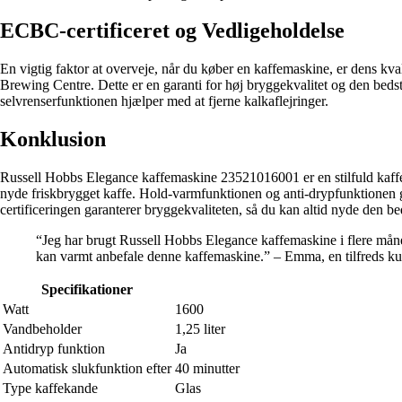
ECBC-certificeret og Vedligeholdelse
En vigtig faktor at overveje, når du køber en kaffemaskine, er dens kva
Brewing Centre. Dette er en garanti for høj bryggekvalitet og den bedst
selvrenserfunktionen hjælper med at fjerne kalkaflejringer.
Konklusion
Russell Hobbs Elegance kaffemaskine 23521016001 er en stilfuld kaffem
nyde friskbrygget kaffe. Hold-varmfunktionen og anti-drypfunktionen g
certificeringen garanterer bryggekvaliteten, så du kan altid nyde den b
“Jeg har brugt Russell Hobbs Elegance kaffemaskine i flere måned
kan varmt anbefale denne kaffemaskine.” – Emma, en tilfreds k
Specifikationer
Watt
1600
Vandbeholder
1,25 liter
Antidryp funktion
Ja
Automatisk slukfunktion efter
40 minutter
Type kaffekande
Glas