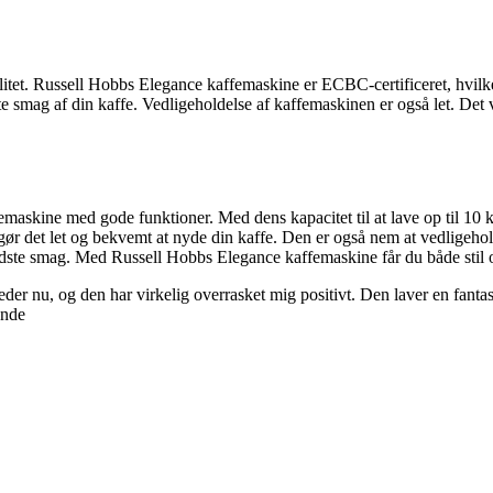
litet. Russell Hobbs Elegance kaffemaskine er ECBC-certificeret, hvilke
e smag af din kaffe. Vedligeholdelse af kaffemaskinen er også let. Det 
askine med gode funktioner. Med dens kapacitet til at lave op til 10 
ør det let og bekvemt at nyde din kaffe. Den er også nem at vedligeho
edste smag. Med Russell Hobbs Elegance kaffemaskine får du både stil og
er nu, og den har virkelig overrasket mig positivt. Den laver en fantas
unde