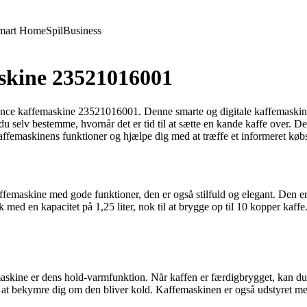
mart Home
Spil
Business
skine 23521016001
e kaffemaskine 23521016001. Denne smarte og digitale kaffemaskine er 
u selv bestemme, hvornår det er tid til at sætte en kande kaffe over. D
 kaffemaskinens funktioner og hjælpe dig med at træffe et informeret køb
maskine med gode funktioner, den er også stilfuld og elegant. Den er
ed en kapacitet på 1,25 liter, nok til at brygge op til 10 kopper kaff
skine er dens hold-varmfunktion. Når kaffen er færdigbrygget, kan du n
n at bekymre dig om den bliver kold. Kaffemaskinen er også udstyret me