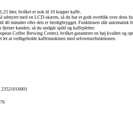
5 liter, hvilket er nok til 10 kopper kaffe.
gså udstyret med en LCD-skærm, så du har et godt overblik over dens f
il 40 minutter efter den er færdigbrygget. Funktionen slår automatisk fr
 fjerner kanden, så du undgår spild og kaffepletter.
opean Coffee Brewing Centre), hvilket garanterer en høj kvalitet og op
 det let at vedligeholde kaffemaskinen med selvrenserfunktionen.
s 23521016001
76