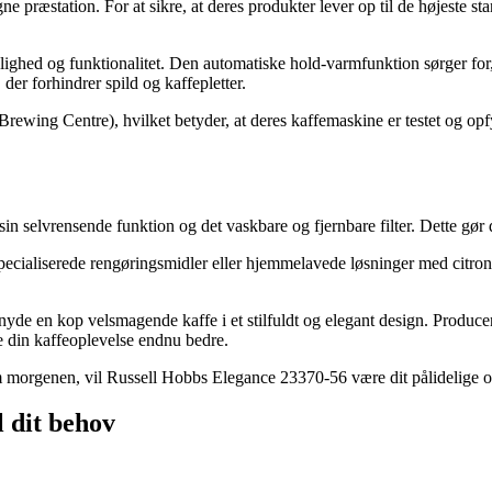
ne præstation. For at sikre, at deres produkter lever op til de højeste
ed og funktionalitet. Den automatiske hold-varmfunktion sørger for, at
der forhindrer spild og kaffepletter.
ewing Centre), hvilket betyder, at deres kaffemaskine er testet og opfyl
selvrensende funktion og det vaskbare og fjernbare filter. Dette gør de
specialiserede rengøringsmidler eller hjemmelavede løsninger med citron
e en kop velsmagende kaffe i et stilfuldt og elegant design. Producen
re din kaffeoplevelse endnu bedre.
m morgenen, vil Russell Hobbs Elegance 23370-56 være dit pålidelige o
l dit behov