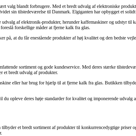
rt valg blandt forbrugere. Med et bredt udvalg af elektroniske produkter
det sin tilstedeværelse til Danmark. Elgiganten har opbygget et solidt
de udvalg af elektronik-produkter, herunder kaffemaskiner og udstyr til 
reslå forskellige måder at fjerne kalk fra glas.
på, at du får enestående produkter af høj kvalitet og den bedste vejled
omfattende sortiment og gode kundeservice. Med deres stærke tilstedev
 et bredt udvalg af produkter.
askine eller har brug for hjælp til at fjerne kalk fra glas. Butikken ti
l du opleve deres høje standarder for kvalitet og imponerende udvalg af
n tilbyder et bredt sortiment af produkter til konkurrencedygtige pris
r.