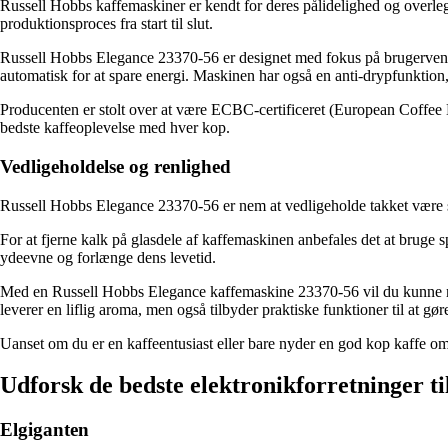
Russell Hobbs kaffemaskiner er kendt for deres pålidelighed og overleg
produktionsproces fra start til slut.
Russell Hobbs Elegance 23370-56 er designet med fokus på brugervenligh
automatisk for at spare energi. Maskinen har også en anti-drypfunktion, 
Producenten er stolt over at være ECBC-certificeret (European Coffee Br
bedste kaffeoplevelse med hver kop.
Vedligeholdelse og renlighed
Russell Hobbs Elegance 23370-56 er nem at vedligeholde takket være sin 
For at fjerne kalk på glasdele af kaffemaskinen anbefales det at bruge 
ydeevne og forlænge dens levetid.
Med en Russell Hobbs Elegance kaffemaskine 23370-56 vil du kunne nyd
leverer en liflig aroma, men også tilbyder praktiske funktioner til at gø
Uanset om du er en kaffeentusiast eller bare nyder en god kop kaffe o
Udforsk de bedste elektronikforretninger ti
Elgiganten