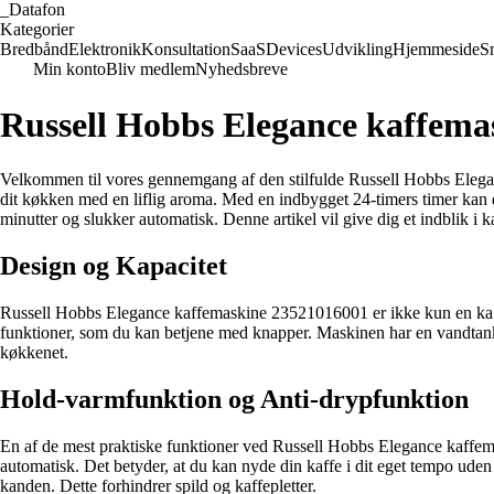
_
Datafon
Kategorier
Bredbånd
Elektronik
Konsultation
SaaS
Devices
Udvikling
Hjemmeside
S
Min konto
Bliv medlem
Nyhedsbreve
Russell Hobbs Elegance kaffema
Velkommen til vores gennemgang af den stilfulde Russell Hobbs Eleganc
dit køkken med en liflig aroma. Med en indbygget 24-timers timer kan d
minutter og slukker automatisk. Denne artikel vil give dig et indblik i
Design og Kapacitet
Russell Hobbs Elegance kaffemaskine 23521016001 er ikke kun en kaffe
funktioner, som du kan betjene med knapper. Maskinen har en vandtank m
køkkenet.
Hold-varmfunktion og Anti-drypfunktion
En af de mest praktiske funktioner ved Russell Hobbs Elegance kaffema
automatisk. Det betyder, at du kan nyde din kaffe i dit eget tempo ude
kanden. Dette forhindrer spild og kaffepletter.