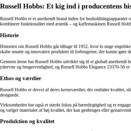
Russell Hobbs: Et kig ind i producentens h
Russell Hobbs er et anerkendt brand inden for husholdningsapparater o
kombinere funktionalitet med æstetik – og kaffemaskinen Russell Hob
Historie
Historien om Russell Hobbs går tilbage til 1952, hvor to unge engelske
skabe smarte og innovative produkter til forbrugerne, der kunne gøre de
Gennem årene har Russell Hobbs udviklet sig til et globalt anerkendt b
ydeevne og brugervenlighed, og Russell Hobbs Elegance 23370-56 er et
Ethos og værdier
Russell Hobbs er drevet af deres kerneværdier, der omfatter kvalitet, st
designede.
Virksomheden har også et stærkt fokus på bæredygtighed og er engagere
og vælger materialer af høj kvalitet, der kan genbruges eller genanvend
Produktion og kvalitet