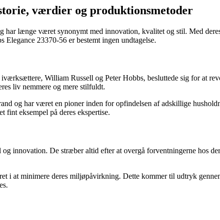
istorie, værdier og produktionsmetoder
g har længe været synonymt med innovation, kvalitet og stil. Med dere
bs Elegance 23370-56 er bestemt ingen undtagelse.
 iværksættere, William Russell og Peter Hobbs, besluttede sig for at r
res liv nemmere og mere stilfuldt.
rand og har været en pioner inden for opfindelsen af adskillige hushold
 fint eksempel på deres ekspertise.
il og innovation. De stræber altid efter at overgå forventningerne hos de
t i at minimere deres miljøpåvirkning. Dette kommer til udtryk gennem
es.