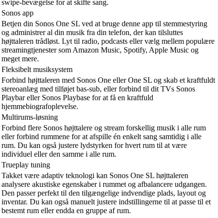
swipe-bevægelse for at skifte sang.
Sonos app
Betjen din Sonos One SL ved at bruge denne app til stemmestyring
og administrer al din musik fra din telefon, der kan tilsluttes
højttaleren trådløst. Lyt til radio, podcasts eller vælg mellem populære
streamingtjenester som Amazon Music, Spotify, Apple Music og
meget mere.
Fleksibelt musiksystem
Forbind højttaleren med Sonos One eller One SL og skab et kraftfuldt
stereoanlæg med tilføjet bas-sub, eller forbind til dit TVs Sonos
Playbar eller Sonos Playbase for at få en kraftfuld
hjemmebiografoplevelse.
Multirums-løsning
Forbind flere Sonos højttalere og stream forskellig musik i alle rum
eller forbind rummene for at afspille én enkelt sang samtidig i alle
rum. Du kan også justere lydstyrken for ​​hvert rum til at være
individuel eller den samme i alle rum.
Trueplay tuning
Takket være adaptiv teknologi kan Sonos One SL højttaleren
analysere akustiske egenskaber i rummet og afbalancere udgangen.
Den passer perfekt til den tilgængelige indvendige plads, layout og
inventar. Du kan også manuelt justere indstillingerne til at passe til et
bestemt rum eller endda en gruppe af rum.