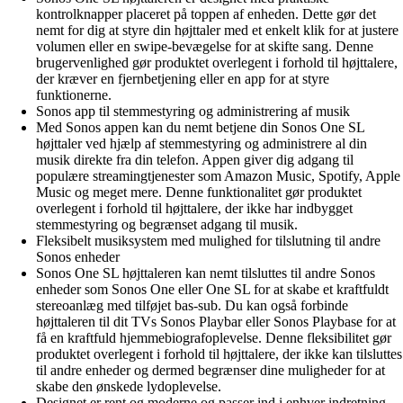
kontrolknapper placeret på toppen af enheden. Dette gør det
nemt for dig at styre din højttaler med et enkelt klik for at justere
volumen eller en swipe-bevægelse for at skifte sang. Denne
brugervenlighed gør produktet overlegent i forhold til højttalere,
der kræver en fjernbetjening eller en app for at styre
funktionerne.
Sonos app til stemmestyring og administrering af musik
Med Sonos appen kan du nemt betjene din Sonos One SL
højttaler ved hjælp af stemmestyring og administrere al din
musik direkte fra din telefon. Appen giver dig adgang til
populære streamingtjenester som Amazon Music, Spotify, Apple
Music og meget mere. Denne funktionalitet gør produktet
overlegent i forhold til højttalere, der ikke har indbygget
stemmestyring og begrænset adgang til musik.
Fleksibelt musiksystem med mulighed for tilslutning til andre
Sonos enheder
Sonos One SL højttaleren kan nemt tilsluttes til andre Sonos
enheder som Sonos One eller One SL for at skabe et kraftfuldt
stereoanlæg med tilføjet bas-sub. Du kan også forbinde
højttaleren til dit TVs Sonos Playbar eller Sonos Playbase for at
få en kraftfuld hjemmebiografoplevelse. Denne fleksibilitet gør
produktet overlegent i forhold til højttalere, der ikke kan tilsluttes
til andre enheder og dermed begrænser dine muligheder for at
skabe den ønskede lydoplevelse.
Designet er rent og moderne og passer ind i enhver indretning