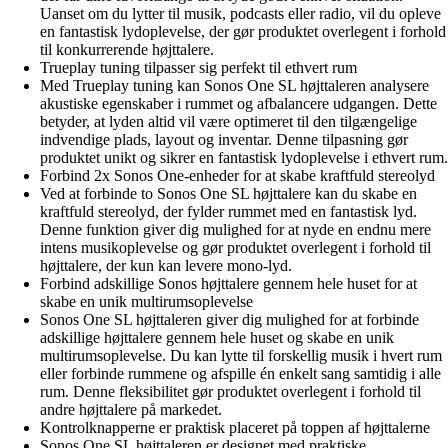
Uanset om du lytter til musik, podcasts eller radio, vil du opleve
en fantastisk lydoplevelse, der gør produktet overlegent i forhold
til konkurrerende højttalere.
Trueplay tuning tilpasser sig perfekt til ethvert rum
Med Trueplay tuning kan Sonos One SL højttaleren analysere
akustiske egenskaber i rummet og afbalancere udgangen. Dette
betyder, at lyden altid vil være optimeret til den tilgængelige
indvendige plads, layout og inventar. Denne tilpasning gør
produktet unikt og sikrer en fantastisk lydoplevelse i ethvert rum.
Forbind 2x Sonos One-enheder for at skabe kraftfuld stereolyd
Ved at forbinde to Sonos One SL højttalere kan du skabe en
kraftfuld stereolyd, der fylder rummet med en fantastisk lyd.
Denne funktion giver dig mulighed for at nyde en endnu mere
intens musikoplevelse og gør produktet overlegent i forhold til
højttalere, der kun kan levere mono-lyd.
Forbind adskillige Sonos højttalere gennem hele huset for at
skabe en unik multirumsoplevelse
Sonos One SL højttaleren giver dig mulighed for at forbinde
adskillige højttalere gennem hele huset og skabe en unik
multirumsoplevelse. Du kan lytte til forskellig musik i hvert rum
eller forbinde rummene og afspille én enkelt sang samtidig i alle
rum. Denne fleksibilitet gør produktet overlegent i forhold til
andre højttalere på markedet.
Kontrolknapperne er praktisk placeret på toppen af højttalerne
Sonos One SL højttaleren er designet med praktiske