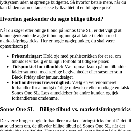
lydsystem uden at sprænge budgettet. Så hvorfor betale mere, når du
kan få den samme fantastiske lydkvalitet til en billigere pris?
Hvordan genkender du ægte billige tilbud?
Når du søger efter billige tilbud på Sonos One SL, er det vigtigt at
kunne genkende de ægte tilbud og undgå at falde i fælden med
markedsføringstricks. Her er nogle nøglepunkter, du skal være
opmærksom på:
Prisændringer:
Hold øje med prishistorikken for at se, om
tilbuddet virkelig er billigt i forhold til tidligere priser.
Tidspunktet for tilbuddet:
Vær opmærksom på om tilbuddet
falder sammen med særlige begivenheder eller sæsoner som
Black Friday eller januarudsalget.
Forhandlerens troværdighed:
Vælg en velrenommeret
forhandler for at undgå dårlige oplevelser eller modtage en falsk
Sonos One SL. Læs anmeldelser fra andre kunder, og tjek
forhandlerens omdømme.
Sonos One SL – Billige tilbud vs. markedsføringstricks
Desværre bruger nogle forhandlere markedsføringstricks for at få det til
at se ud som om, de tilbyder billige tilbud på Sonos One SL, når det