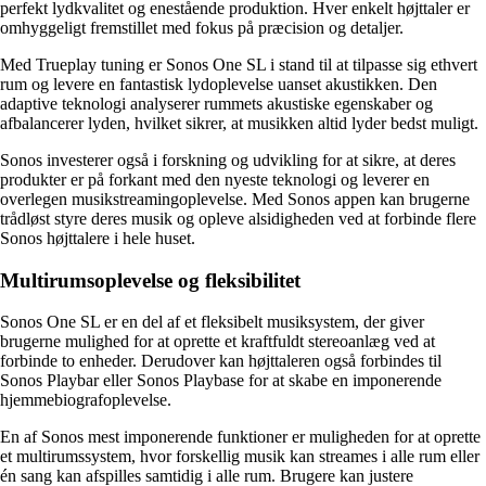
perfekt lydkvalitet og enestående produktion. Hver enkelt højttaler er
omhyggeligt fremstillet med fokus på præcision og detaljer.
Med Trueplay tuning er Sonos One SL i stand til at tilpasse sig ethvert
rum og levere en fantastisk lydoplevelse uanset akustikken. Den
adaptive teknologi analyserer rummets akustiske egenskaber og
afbalancerer lyden, hvilket sikrer, at musikken altid lyder bedst muligt.
Sonos investerer også i forskning og udvikling for at sikre, at deres
produkter er på forkant med den nyeste teknologi og leverer en
overlegen musikstreamingoplevelse. Med Sonos appen kan brugerne
trådløst styre deres musik og opleve alsidigheden ved at forbinde flere
Sonos højttalere i hele huset.
Multirumsoplevelse og fleksibilitet
Sonos One SL er en del af et fleksibelt musiksystem, der giver
brugerne mulighed for at oprette et kraftfuldt stereoanlæg ved at
forbinde to enheder. Derudover kan højttaleren også forbindes til
Sonos Playbar eller Sonos Playbase for at skabe en imponerende
hjemmebiografoplevelse.
En af Sonos mest imponerende funktioner er muligheden for at oprette
et multirumssystem, hvor forskellig musik kan streames i alle rum eller
én sang kan afspilles samtidig i alle rum. Brugere kan justere