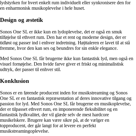
lydstyrken for hvert enkelt rum individuelt eller synkronisere den for
en enharmonisk musikoplevelse i hele huset.
Design og æstetik
Sonos One SL er ikke kun en lydoplevelse, det er også en smuk
tilføjelse til ethvert rum. Den har et rent og moderne design, der er
tidløst og passer ind i enhver indretning. Højttaleren er lavet til at stå
fremme, hvor den kan ses og beundres for sin enkle elegance.
Med Sonos One SL får brugerne ikke kun fantastisk lyd, men også en
visuel fornøjelse. Den hvide farve giver et friskt og minimalistisk
udtryk, der passer til enhver stil.
Konklusion
Sonos er en førende producent inden for musikstreaming og Sonos
One SL er en fantastisk repræsentation af deres innovative tilgang og
passion for lyd. Med Sonos One SL får brugerne en musikoplevelse,
der er tilpasset ethvert rum, en imponerende fleksibilitet og en
fantastisk lydkvalitet, der vil glæde selv de mest hardcore
musikelskere. Brugere kan være sikre på, at de vælger en
topproducent, der går langt for at levere en perfekt
musikstreamingoplevelse.