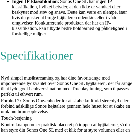
Ingen IP-klassifikation
: Sonos One SL har ingen IP-
klassifikation, hvilket betyder, at den ikke er vandtæt eller
beskyttet mod støv og snavs. Dette kan være en ulempe, især
hvis du ønsker at bruge højttaleren udendørs eller i våde
omgivelser. Konkurrerende produkter, der har en IP-
klassifikation, kan tilbyde bedre holdbarhed og pålidelighed i
forskellige miljøer.
Specifikationer
Nyd simpel musikstreaming og hør dine favoritsange med
imponerende lydkvalitet over Sonos One SL højttaleren, der får sange
til at lyde godt i enhver situation med Trueplay tuning, som tilpasses
perfekt til ethvert rum.
Forbind 2x Sonos One-enheder for at skabe kraftfuld stereolyd eller
forbind adskillige Sonos højttalere gennem hele huset for at skabe en
unik multirumsoplevelse.
Touch-betjening
Kontrolknapperne er praktisk placeret på toppen af højttalerne, så du
kan styre din Sonos One SL med et klik for at styre volumen eller en