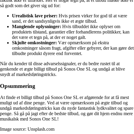
faktisk ikke er tilfældet. Her er nogle tegn på, at et tilbud måske ikke er
så godt som det giver sig ud for:
Urealistisk lave priser:
Hvis prisen virker for god til at være
sand, er det sandsynligvis ikke et ægte tilbud.
Manglende oplysninger:
Hvis tilbuddet ikke oplyser om
produktets tilstand, garantier eller forhandlerens politikker, kan
det være et tegn på, at der er noget galt.
Skjulte omkostninger:
Vær opmærksom på ekstra
omkostninger såsom fragt, afgifter eller gebyrer, der kan gøre det
tilbudte produkt dyrere end forventet.
Når du kender til disse advarselssignaler, er du bedre rustet til at
genkende et ægte billigt tilbud på Sonos One SL og undgå at blive
snydt af markedsføringstricks.
Opsummering
At finde et billigt tilbud på Sonos One SL er afgørende for at få mest
muligt ud af dine penge. Ved at være opmærksom på ægte tilbud og
undgå markedsføringstricks kan du nyde fantastisk lydkvalitet og spare
penge. Så gå på jagt efter de bedste tilbud, og gør dit hjem endnu mere
musikalsk med Sonos One SL!
Image source: Unsplash.com