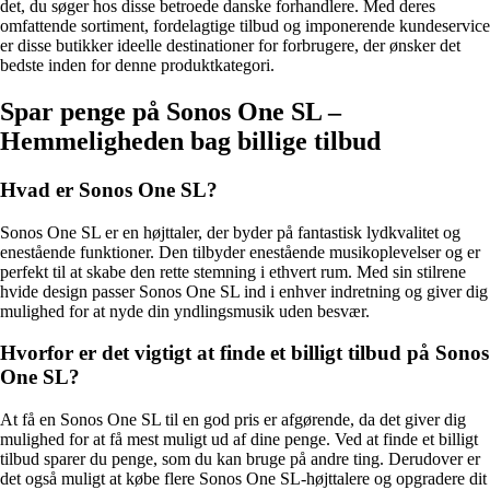
det, du søger hos disse betroede danske forhandlere. Med deres
omfattende sortiment, fordelagtige tilbud og imponerende kundeservice
er disse butikker ideelle destinationer for forbrugere, der ønsker det
bedste inden for denne produktkategori.
Spar penge på Sonos One SL –
Hemmeligheden bag billige tilbud
Hvad er Sonos One SL?
Sonos One SL er en højttaler, der byder på fantastisk lydkvalitet og
enestående funktioner. Den tilbyder enestående musikoplevelser og er
perfekt til at skabe den rette stemning i ethvert rum. Med sin stilrene
hvide design passer Sonos One SL ind i enhver indretning og giver dig
mulighed for at nyde din yndlingsmusik uden besvær.
Hvorfor er det vigtigt at finde et billigt tilbud på Sonos
One SL?
At få en Sonos One SL til en god pris er afgørende, da det giver dig
mulighed for at få mest muligt ud af dine penge. Ved at finde et billigt
tilbud sparer du penge, som du kan bruge på andre ting. Derudover er
det også muligt at købe flere Sonos One SL-højttalere og opgradere dit