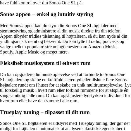
have fuld kontrol over din Sonos One SL på.
Sonos appen – enkel og intuitiv styring
Med Sonos-appen kan du styre din Sonos One SL højttaler med
stemmestyring og administrere al din musik direkte fra din telefon.
Appen tilbyder trådløs tilslutning til højttaleren, så du kan nyde al din
yndlingsmusik nemt og bekvemt. Du kan lytte til radio, podcasts og
vælge mellem populære streamingtjenester som Amazon Music,
Spotify, Apple Music og meget mere.
Fleksibelt musiksystem til ethvert rum
Du kan opgradere din musikoplevelse ved at forbinde to Sonos One
SL højttalere og skabe en kraftfuld stereolyd eller tilslutte flere Sonos
højttalere rundt om i huset for at skabe en unik multirumsoplevelse. Lyt
til forskellig musik i hvert rum eller forbind rummene for at afspille én
sang samtidig i alle rum. Du kan også justere lydstyrken individuelt for
hvert rum eller have den samme i alle rum.
Trueplay tuning – tilpasset til dit rum
Sonos One SL højttaleren er udstyret med Trueplay tuning, der gør det
muligt for højttaleren automatisk at analysere akustiske egenskaber i