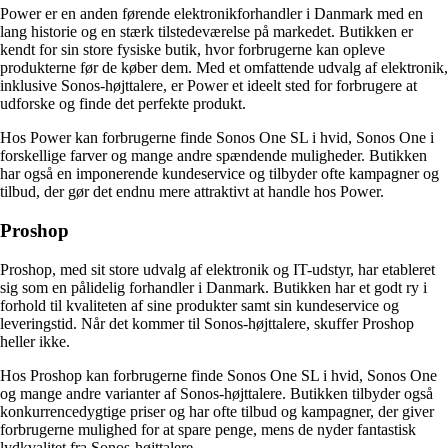
Power er en anden førende elektronikforhandler i Danmark med en
lang historie og en stærk tilstedeværelse på markedet. Butikken er
kendt for sin store fysiske butik, hvor forbrugerne kan opleve
produkterne før de køber dem. Med et omfattende udvalg af elektronik,
inklusive Sonos-højttalere, er Power et ideelt sted for forbrugere at
udforske og finde det perfekte produkt.
Hos Power kan forbrugerne finde Sonos One SL i hvid, Sonos One i
forskellige farver og mange andre spændende muligheder. Butikken
har også en imponerende kundeservice og tilbyder ofte kampagner og
tilbud, der gør det endnu mere attraktivt at handle hos Power.
Proshop
Proshop, med sit store udvalg af elektronik og IT-udstyr, har etableret
sig som en pålidelig forhandler i Danmark. Butikken har et godt ry i
forhold til kvaliteten af ​​sine produkter samt sin kundeservice og
leveringstid. Når det kommer til Sonos-højttalere, skuffer Proshop
heller ikke.
Hos Proshop kan forbrugerne finde Sonos One SL i hvid, Sonos One
og mange andre varianter af Sonos-højttalere. Butikken tilbyder også
konkurrencedygtige priser og har ofte tilbud og kampagner, der giver
forbrugerne mulighed for at spare penge, mens de nyder fantastisk
lydkvalitet fra Sonos-højttalere.