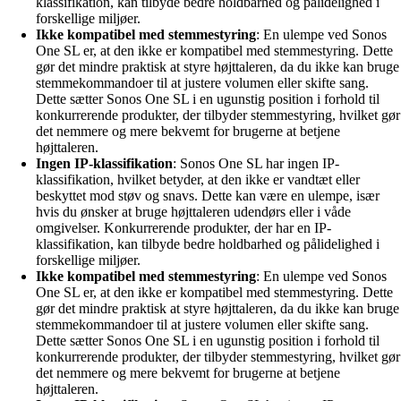
klassifikation, kan tilbyde bedre holdbarhed og pålidelighed i
forskellige miljøer.
Ikke kompatibel med stemmestyring
: En ulempe ved Sonos
One SL er, at den ikke er kompatibel med stemmestyring. Dette
gør det mindre praktisk at styre højttaleren, da du ikke kan bruge
stemmekommandoer til at justere volumen eller skifte sang.
Dette sætter Sonos One SL i en ugunstig position i forhold til
konkurrerende produkter, der tilbyder stemmestyring, hvilket gør
det nemmere og mere bekvemt for brugerne at betjene
højttaleren.
Ingen IP-klassifikation
: Sonos One SL har ingen IP-
klassifikation, hvilket betyder, at den ikke er vandtæt eller
beskyttet mod støv og snavs. Dette kan være en ulempe, især
hvis du ønsker at bruge højttaleren udendørs eller i våde
omgivelser. Konkurrerende produkter, der har en IP-
klassifikation, kan tilbyde bedre holdbarhed og pålidelighed i
forskellige miljøer.
Ikke kompatibel med stemmestyring
: En ulempe ved Sonos
One SL er, at den ikke er kompatibel med stemmestyring. Dette
gør det mindre praktisk at styre højttaleren, da du ikke kan bruge
stemmekommandoer til at justere volumen eller skifte sang.
Dette sætter Sonos One SL i en ugunstig position i forhold til
konkurrerende produkter, der tilbyder stemmestyring, hvilket gør
det nemmere og mere bekvemt for brugerne at betjene
højttaleren.