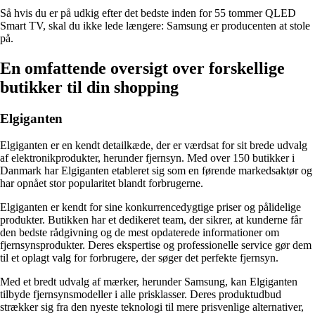
Så hvis du er på udkig efter det bedste inden for 55 tommer QLED
Smart TV, skal du ikke lede længere: Samsung er producenten at stole
på.
En omfattende oversigt over forskellige
butikker til din shopping
Elgiganten
Elgiganten er en kendt detailkæde, der er værdsat for sit brede udvalg
af elektronikprodukter, herunder fjernsyn. Med over 150 butikker i
Danmark har Elgiganten etableret sig som en førende markedsaktør og
har opnået stor popularitet blandt forbrugerne.
Elgiganten er kendt for sine konkurrencedygtige priser og pålidelige
produkter. Butikken har et dedikeret team, der sikrer, at kunderne får
den bedste rådgivning og de mest opdaterede informationer om
fjernsynsprodukter. Deres ekspertise og professionelle service gør dem
til et oplagt valg for forbrugere, der søger det perfekte fjernsyn.
Med et bredt udvalg af mærker, herunder Samsung, kan Elgiganten
tilbyde fjernsynsmodeller i alle prisklasser. Deres produktudbud
strækker sig fra den nyeste teknologi til mere prisvenlige alternativer,