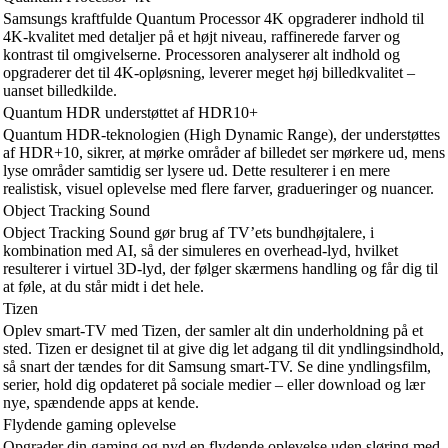
Samsungs kraftfulde Quantum Processor 4K opgraderer indhold til
4K-kvalitet med detaljer på et højt niveau, raffinerede farver og
kontrast til omgivelserne. Processoren analyserer alt indhold og
opgraderer det til 4K-opløsning, leverer meget høj billedkvalitet –
uanset billedkilde.
Quantum HDR understøttet af HDR10+
Quantum HDR-teknologien (High Dynamic Range), der understøttes
af HDR+10, sikrer, at mørke områder af billedet ser mørkere ud, mens
lyse områder samtidig ser lysere ud. Dette resulterer i en mere
realistisk, visuel oplevelse med flere farver, gradueringer og nuancer.
Object Tracking Sound
Object Tracking Sound gør brug af TV’ets bundhøjtalere, i
kombination med AI, så der simuleres en overhead-lyd, hvilket
resulterer i virtuel 3D-lyd, der følger skærmens handling og får dig til
at føle, at du står midt i det hele.
Tizen
Oplev smart-TV med Tizen, der samler alt din underholdning på et
sted. Tizen er designet til at give dig let adgang til dit yndlingsindhold,
så snart der tændes for dit Samsung smart-TV. Se dine yndlingsfilm,
serier, hold dig opdateret på sociale medier – eller download og lær
nye, spændende apps at kende.
Flydende gaming oplevelse
Opgrader din gaming og nyd en flydende oplevelse uden sløring med