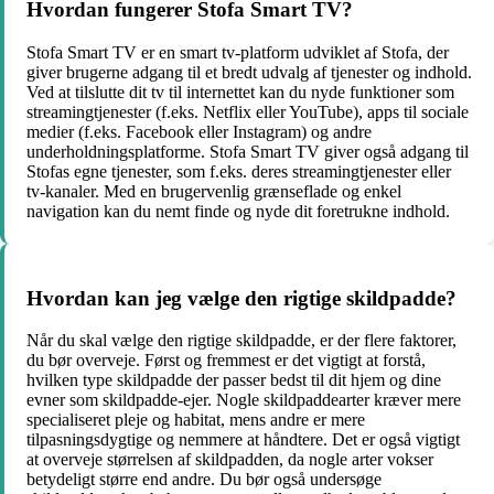
Hvordan fungerer Stofa Smart TV?
Stofa Smart TV er en smart tv-platform udviklet af Stofa, der
giver brugerne adgang til et bredt udvalg af tjenester og indhold.
Ved at tilslutte dit tv til internettet kan du nyde funktioner som
streamingtjenester (f.eks. Netflix eller YouTube), apps til sociale
medier (f.eks. Facebook eller Instagram) og andre
underholdningsplatforme. Stofa Smart TV giver også adgang til
Stofas egne tjenester, som f.eks. deres streamingtjenester eller
tv-kanaler. Med en brugervenlig grænseflade og enkel
navigation kan du nemt finde og nyde dit foretrukne indhold.
Hvordan kan jeg vælge den rigtige skildpadde?
Når du skal vælge den rigtige skildpadde, er der flere faktorer,
du bør overveje. Først og fremmest er det vigtigt at forstå,
hvilken type skildpadde der passer bedst til dit hjem og dine
evner som skildpadde-ejer. Nogle skildpaddearter kræver mere
specialiseret pleje og habitat, mens andre er mere
tilpasningsdygtige og nemmere at håndtere. Det er også vigtigt
at overveje størrelsen af ​​skildpadden, da nogle arter vokser
betydeligt større end andre. Du bør også undersøge