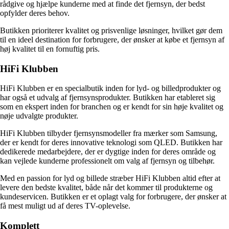
rådgive og hjælpe kunderne med at finde det fjernsyn, der bedst
opfylder deres behov.
Butikken prioriterer kvalitet og prisvenlige løsninger, hvilket gør dem
til en ideel destination for forbrugere, der ønsker at købe et fjernsyn af
høj kvalitet til en fornuftig pris.
HiFi Klubben
HiFi Klubben er en specialbutik inden for lyd- og billedprodukter og
har også et udvalg af fjernsynsprodukter. Butikken har etableret sig
som en ekspert inden for branchen og er kendt for sin høje kvalitet og
nøje udvalgte produkter.
HiFi Klubben tilbyder fjernsynsmodeller fra mærker som Samsung,
der er kendt for deres innovative teknologi som QLED. Butikken har
dedikerede medarbejdere, der er dygtige inden for deres område og
kan vejlede kunderne professionelt om valg af fjernsyn og tilbehør.
Med en passion for lyd og billede stræber HiFi Klubben altid efter at
levere den bedste kvalitet, både når det kommer til produkterne og
kundeservicen. Butikken er et oplagt valg for forbrugere, der ønsker at
få mest muligt ud af deres TV-oplevelse.
Komplett