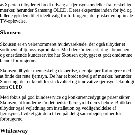
avXperten tilbyder et bredt udvalg af fjernsynsmodeller fra forskellige
mærker, herunder Samsung QLED. Deres ekspertise inden for lyd og
billede gør dem til et ideelt valg for forbrugere, der ønsker en optimale
TV-oplevelse.
Skousen
Skousen er en velrenommeret hvidevarekæde, der også tilbyder et
sortiment af fjernsynsprodukter. Med flere årtiers erfaring i branchen
og enestående kundeservice har Skousen opbygget et godt omdømme
blandt forbrugerne.
Skousen tilbyder menneskelig ekspertise, der hjælper forbrugere med
at finde det rette fjernsyn. De har et bredt udvalg af mærker, herunder
Samsung, der er kendt for sin kvalitet og innovative fjernsynsteknologi
som QLED.
Med fokus på god kundeservice og konkurrencedygtige priser sikrer
Skousen, at kunderne får det bedste fjernsyn til deres behov. Butikken
tilbyder også vejledning om installation og vedligeholdelse af
fjernsynet, hvilket gør dem til en pålidelig samarbejdspartner for
forbrugerne.
Whiteaway