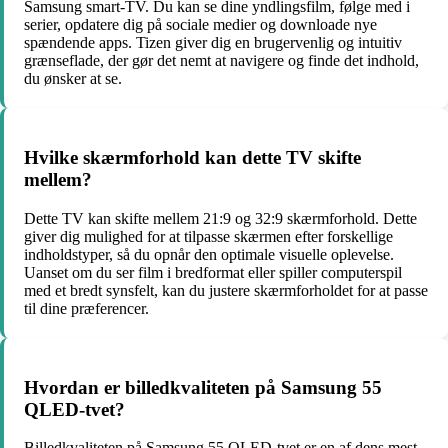
Samsung smart-TV. Du kan se dine yndlingsfilm, følge med i
serier, opdatere dig på sociale medier og downloade nye
spændende apps. Tizen giver dig en brugervenlig og intuitiv
grænseflade, der gør det nemt at navigere og finde det indhold,
du ønsker at se.
Hvilke skærmforhold kan dette TV skifte
mellem?
Dette TV kan skifte mellem 21:9 og 32:9 skærmforhold. Dette
giver dig mulighed for at tilpasse skærmen efter forskellige
indholdstyper, så du opnår den optimale visuelle oplevelse.
Uanset om du ser film i bredformat eller spiller computerspil
med et bredt synsfelt, kan du justere skærmforholdet for at passe
til dine præferencer.
Hvordan er billedkvaliteten på Samsung 55
QLED-tvet?
Billedkvaliteten på Samsung 55 QLED-tvet er en af ​​dens mest