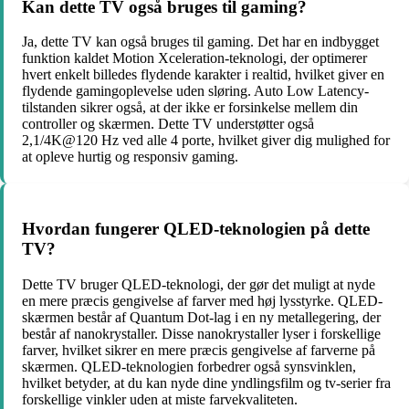
Kan dette TV også bruges til gaming?
Ja, dette TV kan også bruges til gaming. Det har en indbygget
funktion kaldet Motion Xceleration-teknologi, der optimerer
hvert enkelt billedes flydende karakter i realtid, hvilket giver en
flydende gamingoplevelse uden sløring. Auto Low Latency-
tilstanden sikrer også, at der ikke er forsinkelse mellem din
controller og skærmen. Dette TV understøtter også
2,1/4K@120 Hz ved alle 4 porte, hvilket giver dig mulighed for
at opleve hurtig og responsiv gaming.
Hvordan fungerer QLED-teknologien på dette
TV?
Dette TV bruger QLED-teknologi, der gør det muligt at nyde
en mere præcis gengivelse af farver med høj lysstyrke. QLED-
skærmen består af Quantum Dot-lag i en ny metallegering, der
består af nanokrystaller. Disse nanokrystaller lyser i forskellige
farver, hvilket sikrer en mere præcis gengivelse af farverne på
skærmen. QLED-teknologien forbedrer også synsvinklen,
hvilket betyder, at du kan nyde dine yndlingsfilm og tv-serier fra
forskellige vinkler uden at miste farvekvaliteten.