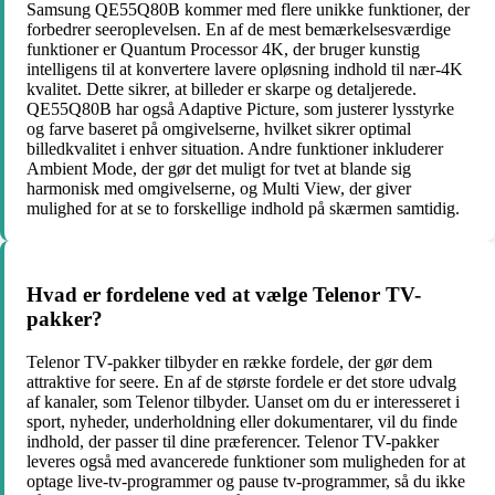
Samsung QE55Q80B kommer med flere unikke funktioner, der
forbedrer seeroplevelsen. En af de mest bemærkelsesværdige
funktioner er Quantum Processor 4K, der bruger kunstig
intelligens til at konvertere lavere opløsning indhold til nær-4K
kvalitet. Dette sikrer, at billeder er skarpe og detaljerede.
QE55Q80B har også Adaptive Picture, som justerer lysstyrke
og farve baseret på omgivelserne, hvilket sikrer optimal
billedkvalitet i enhver situation. Andre funktioner inkluderer
Ambient Mode, der gør det muligt for tvet at blande sig
harmonisk med omgivelserne, og Multi View, der giver
mulighed for at se to forskellige indhold på skærmen samtidig.
Hvad er fordelene ved at vælge Telenor TV-
pakker?
Telenor TV-pakker tilbyder en række fordele, der gør dem
attraktive for seere. En af de største fordele er det store udvalg
af kanaler, som Telenor tilbyder. Uanset om du er interesseret i
sport, nyheder, underholdning eller dokumentarer, vil du finde
indhold, der passer til dine præferencer. Telenor TV-pakker
leveres også med avancerede funktioner som muligheden for at
optage live-tv-programmer og pause tv-programmer, så du ikke