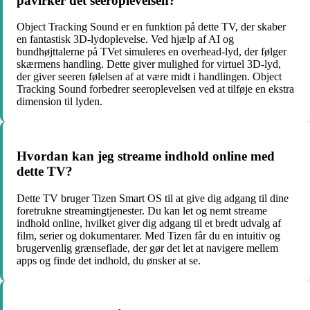
påvirker det seeroplevelsen?
Object Tracking Sound er en funktion på dette TV, der skaber
en fantastisk 3D-lydoplevelse. Ved hjælp af AI og
bundhøjttalerne på TVet simuleres en overhead-lyd, der følger
skærmens handling. Dette giver mulighed for virtuel 3D-lyd,
der giver seeren følelsen af at være midt i handlingen. Object
Tracking Sound forbedrer seeroplevelsen ved at tilføje en ekstra
dimension til lyden.
Hvordan kan jeg streame indhold online med
dette TV?
Dette TV bruger Tizen Smart OS til at give dig adgang til dine
foretrukne streamingtjenester. Du kan let og nemt streame
indhold online, hvilket giver dig adgang til et bredt udvalg af
film, serier og dokumentarer. Med Tizen får du en intuitiv og
brugervenlig grænseflade, der gør det let at navigere mellem
apps og finde det indhold, du ønsker at se.