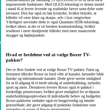
imponerende funktioner. Med QLED-teknologi er denne model
i stand til at levere levende og realistiske farver samt dybe sorte
niveauer. Den har også en høj lysstyrke, hvilket betyder, at
billeder vil være klare og skarpe, selv i lyse omgivelser.
Yderligere anvender dette tv også Quantum HDR-teknologi,
hvilket sikrer, at der er en bredere kontrastomfang, hvilket
resulterer i mere detaljerede billeder med mere nuancerede
skygger og højdepunkter.
Hvad er fordelene ved at vælge Boxer TV-
pakker?
Der er flere fordele ved at vælge Boxer TV-pakker. Først og
fremmest tilbyder Boxer en bred vifte af kanaler, herunder både
danske og internationale kanaler. Dette giver seerne mulighed
for at få adgang til et bredt udvalg af underholdning, nyheder,
sport og mere. Derudover leverer Boxer også tv-pakker i
forskellige prisniveauer, hvilket giver mulighed for at tilpasse
underholdningsoplevelsen til individuelle behov og budgetter.
Boxer-pakkerne omfatter også en brugervenlig og intuitiv
grænseflade, der giver adgang til praktiske funktioner som
optagelse og pause af live-tv-programmer.