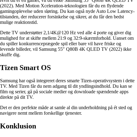
Hvis du er en gamer, vil du elske Samsung 55″ Q80B 4K QLED TV
(2022). Med Motion Xceleration-teknologien får du en flydende
gamingoplevelse uden sløring. Du kan også nyde Auto Low Latency-
tilstanden, der reducerer forsinkelse og sikrer, at du får den bedst
mulige reaktionstid.
Dette TV understøtter 2,1/4K@120 Hz ved alle 4 porte og giver dig
mulighed for at skifte mellem 21:9 og 32:9-skærmforhold. Uanset om
du spiller konkurrenceprægede spil eller bare vil have friske og
levende billeder, vil Samsung 55″ Q80B 4K QLED TV (2022) ikke
skuffe dig.
Tizen Smart OS
Samsung har også integreret deres smarte Tizen-operativsystem i dette
TV. Med Tizen får du nem adgang til dit yndlingsindhold. Du kan se
film og serier, gå på sociale medier og downloade spændende apps
direkte på dit TV.
Det er den perfekte måde at samle al din underholdning på ét sted og
navigere nemt mellem forskellige tjenester.
Konklusion