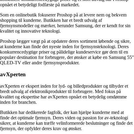
opnået et betydeligt fodfæste på markedet.
Som en onlinebutik fokuserer Proshop på at levere nem og bekvem
shopping til kunderne. Butikken har et bredt udvalg af
fjernsynsmodeller og mærker, herunder Samsung, der er kendt for sin
kvalitet og innovative teknologi.
Proshop lægger vægt på at opdatere deres sortiment løbende og sikre,
at kunderne kan finde det nyeste inden for fjernsynsteknologi. Deres
konkurrencedygtige priser og pålidelige kundeservice gør dem til en
populær destination for forbrugere, der ønsker at købe en Samsung 55″
QLED-TV eller andre fjernsynsprodukter.
avXperten
avXperten er ekspert inden for lyd- og billedprodukter og tilbyder et
bredt udvalg af elektronikprodukter til forbrugere. Med fokus på
kvalitet og ekspertise har avXperten opnået en betydelig omdømme
inden for branchen.
Butikken har dedikerede fagfolk, der kan hjælpe kunderne med at
finde det optimale fjernsyn. Deres viden og passion for av-teknologi
sikrer, at kunderne kan træffe velinformerede beslutninger og finde det
fjernsyn, der opfylder deres krav og ønsker.