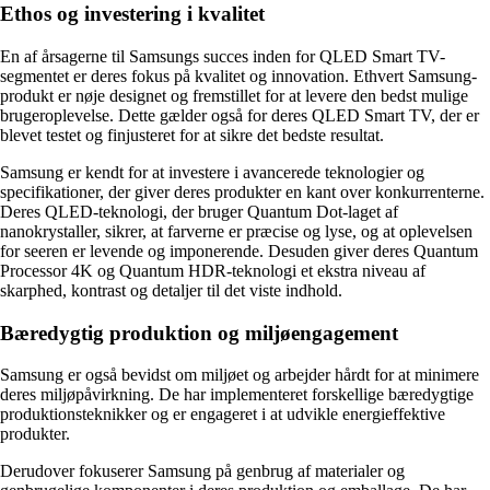
Ethos og investering i kvalitet
En af årsagerne til Samsungs succes inden for QLED Smart TV-
segmentet er deres fokus på kvalitet og innovation. Ethvert Samsung-
produkt er nøje designet og fremstillet for at levere den bedst mulige
brugeroplevelse. Dette gælder også for deres QLED Smart TV, der er
blevet testet og finjusteret for at sikre det bedste resultat.
Samsung er kendt for at investere i avancerede teknologier og
specifikationer, der giver deres produkter en kant over konkurrenterne.
Deres QLED-teknologi, der bruger Quantum Dot-laget af
nanokrystaller, sikrer, at farverne er præcise og lyse, og at oplevelsen
for seeren er levende og imponerende. Desuden giver deres Quantum
Processor 4K og Quantum HDR-teknologi et ekstra niveau af
skarphed, kontrast og detaljer til det viste indhold.
Bæredygtig produktion og miljøengagement
Samsung er også bevidst om miljøet og arbejder hårdt for at minimere
deres miljøpåvirkning. De har implementeret forskellige bæredygtige
produktionsteknikker og er engageret i at udvikle energieffektive
produkter.
Derudover fokuserer Samsung på genbrug af materialer og