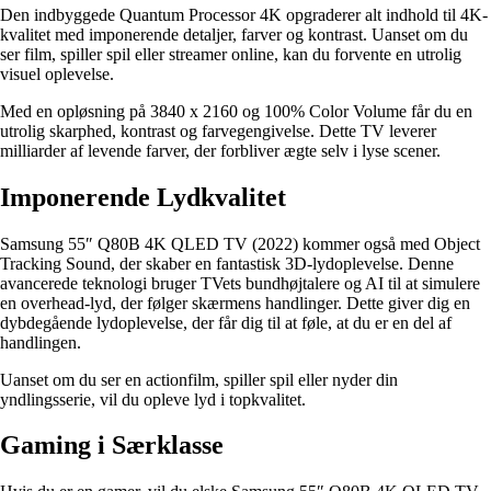
Den indbyggede Quantum Processor 4K opgraderer alt indhold til 4K-
kvalitet med imponerende detaljer, farver og kontrast. Uanset om du
ser film, spiller spil eller streamer online, kan du forvente en utrolig
visuel oplevelse.
Med en opløsning på 3840 x 2160 og 100% Color Volume får du en
utrolig skarphed, kontrast og farvegengivelse. Dette TV leverer
milliarder af levende farver, der forbliver ægte selv i lyse scener.
Imponerende Lydkvalitet
Samsung 55″ Q80B 4K QLED TV (2022) kommer også med Object
Tracking Sound, der skaber en fantastisk 3D-lydoplevelse. Denne
avancerede teknologi bruger TVets bundhøjtalere og AI til at simulere
en overhead-lyd, der følger skærmens handlinger. Dette giver dig en
dybdegående lydoplevelse, der får dig til at føle, at du er en del af
handlingen.
Uanset om du ser en actionfilm, spiller spil eller nyder din
yndlingsserie, vil du opleve lyd i topkvalitet.
Gaming i Særklasse