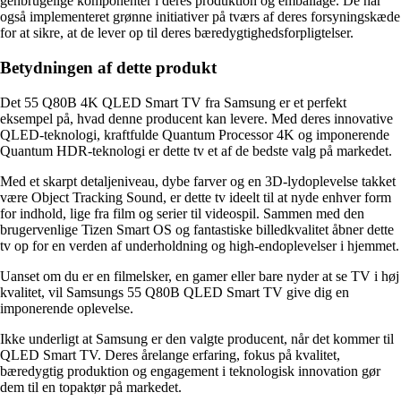
genbrugelige komponenter i deres produktion og emballage. De har
også implementeret grønne initiativer på tværs af deres forsyningskæde
for at sikre, at de lever op til deres bæredygtighedsforpligtelser.
Betydningen af ​​dette produkt
Det 55 Q80B 4K QLED Smart TV fra Samsung er et perfekt
eksempel på, hvad denne producent kan levere. Med deres innovative
QLED-teknologi, kraftfulde Quantum Processor 4K og imponerende
Quantum HDR-teknologi er dette tv et af de bedste valg på markedet.
Med et skarpt detaljeniveau, dybe farver og en 3D-lydoplevelse takket
være Object Tracking Sound, er dette tv ideelt til at nyde enhver form
for indhold, lige fra film og serier til videospil. Sammen med den
brugervenlige Tizen Smart OS og fantastiske billedkvalitet åbner dette
tv op for en verden af ​​underholdning og high-endoplevelser i hjemmet.
Uanset om du er en filmelsker, en gamer eller bare nyder at se TV i høj
kvalitet, vil Samsungs 55 Q80B QLED Smart TV give dig en
imponerende oplevelse.
Ikke underligt at Samsung er den valgte producent, når det kommer til
QLED Smart TV. Deres årelange erfaring, fokus på kvalitet,
bæredygtig produktion og engagement i teknologisk innovation gør
dem til en topaktør på markedet.