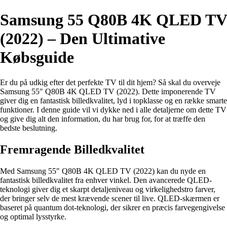
Samsung 55 Q80B 4K QLED TV
(2022) – Den Ultimative
Købsguide
Er du på udkig efter det perfekte TV til dit hjem? Så skal du overveje
Samsung 55″ Q80B 4K QLED TV (2022). Dette imponerende TV
giver dig en fantastisk billedkvalitet, lyd i topklasse og en række smarte
funktioner. I denne guide vil vi dykke ned i alle detaljerne om dette TV
og give dig alt den information, du har brug for, for at træffe den
bedste beslutning.
Fremragende Billedkvalitet
Med Samsung 55″ Q80B 4K QLED TV (2022) kan du nyde en
fantastisk billedkvalitet fra enhver vinkel. Den avancerede QLED-
teknologi giver dig et skarpt detaljeniveau og virkelighedstro farver,
der bringer selv de mest krævende scener til live. QLED-skærmen er
baseret på quantum dot-teknologi, der sikrer en præcis farvegengivelse
og optimal lysstyrke.