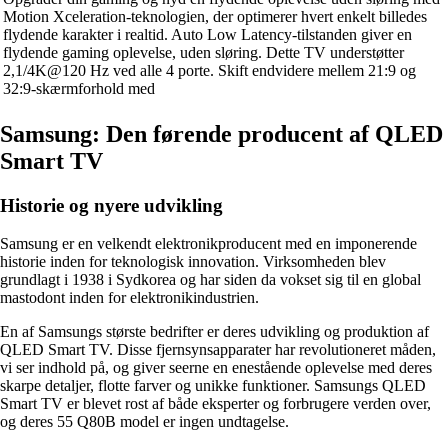
Motion Xceleration-teknologien, der optimerer hvert enkelt billedes
flydende karakter i realtid. Auto Low Latency-tilstanden giver en
flydende gaming oplevelse, uden sløring. Dette TV understøtter
2,1/4K@120 Hz ved alle 4 porte. Skift endvidere mellem 21:9 og
32:9-skærmforhold med
Samsung: Den førende producent af QLED
Smart TV
Historie og nyere udvikling
Samsung er en velkendt elektronikproducent med en imponerende
historie inden for teknologisk innovation. Virksomheden blev
grundlagt i 1938 i Sydkorea og har siden da vokset sig til en global
mastodont inden for elektronikindustrien.
En af Samsungs største bedrifter er deres udvikling og produktion af
QLED Smart TV. Disse fjernsynsapparater har revolutioneret måden,
vi ser indhold på, og giver seerne en enestående oplevelse med deres
skarpe detaljer, flotte farver og unikke funktioner. Samsungs QLED
Smart TV er blevet rost af både eksperter og forbrugere verden over,
og deres 55 Q80B model er ingen undtagelse.