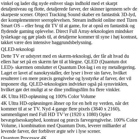
vinkel og lader dig nyde enhver slags indhold med et skarpt
detaljeniveau og flotte, detaljerede farver, der skinner igennem selv de
skarpeste scener. Object Tracking Sound skaber en fantastisk 3D-lyd,
der komplementerer seeroplevelsen. Stream indhold online med Tizen
Smart OS – eller brug dit TV til at game, for at opnå en fantastisk og
flydende gaming oplevelse. Direct Full Array-teknologien mindsker
lyslækage og gør plads til, at detaljerne kommer til syne i høj kontrast,
takket være den intensive baggrundsbelysning.
QLED-teknologi
Dette TV er udstyret med en skærm-teknologi, der får alt hvad du
ellers har set på en skærm før til at blegne. QLED (Quantum dot
LED)- skærmen omslutter et Quantum Dot-lag i en ny metallegering.
Laget er lavet af nanokrystaller, der lyser i hver sin farve, hvilket
resulterer i en mere præcis gengivelse og lysstyrke af farver, der vil
imponere dig. QLED-teknologien indvirker også på synsvinklen,
hvilket gør det muligt at se dine yndlingsfilm fra flere vinkler.
4K Ultra HD-opløsning og 100% Color Volume
4K Ultra HD-opløsningen åbner op for en helt ny verden, når det
kommer til at se TV. Nyd 4 gange flere pixels (3840 x 2160),
sammenlignet med Full HD TV’er (1920 x 1080) Oplev
bevægelsesskarphed, kontrast og præcis farvegengivelse. 100% Color
Volume, i kombination med Quantum Dots, leverer milliarder af
levende farver, der forbliver ægte selv i lyse scener.
Quantum Processor 4K