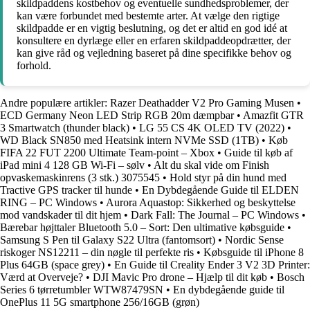
skildpaddens kostbehov og eventuelle sundhedsproblemer, der
kan være forbundet med bestemte arter. At vælge den rigtige
skildpadde er en vigtig beslutning, og det er altid en god idé at
konsultere en dyrlæge eller en erfaren skildpaddeopdrætter, der
kan give råd og vejledning baseret på dine specifikke behov og
forhold.
Andre populære artikler:
Razer Deathadder V2 Pro Gaming Musen
•
ECD Germany Neon LED Strip RGB 20m dæmpbar
•
Amazfit GTR
3 Smartwatch (thunder black)
•
LG 55 CS 4K OLED TV (2022)
•
WD Black SN850 med Heatsink intern NVMe SSD (1TB)
•
Køb
FIFA 22 FUT 2200 Ultimate Team-point – Xbox
•
Guide til køb af
iPad mini 4 128 GB Wi-Fi – sølv
•
Alt du skal vide om Finish
opvaskemaskinrens (3 stk.) 3075545
•
Hold styr på din hund med
Tractive GPS tracker til hunde
•
En Dybdegående Guide til ELDEN
RING – PC Windows
•
Aurora Aquastop: Sikkerhed og beskyttelse
mod vandskader til dit hjem
•
Dark Fall: The Journal – PC Windows
•
Bærebar højttaler Bluetooth 5.0 – Sort: Den ultimative købsguide
•
Samsung S Pen til Galaxy S22 Ultra (fantomsort)
•
Nordic Sense
riskoger NS12211 – din nøgle til perfekte ris
•
Købsguide til iPhone 8
Plus 64GB (space grey)
•
En Guide til Creality Ender 3 V2 3D Printer:
Værd at Overveje?
•
DJI Mavic Pro drone – Hjælp til dit køb
•
Bosch
Series 6 tørretumbler WTW87479SN
•
En dybdegående guide til
OnePlus 11 5G smartphone 256/16GB (grøn)