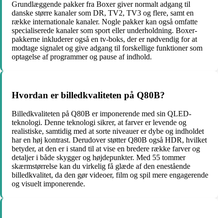
Grundlæggende pakker fra Boxer giver normalt adgang til
danske større kanaler som DR, TV2, TV3 og flere, samt en
række internationale kanaler. Nogle pakker kan også omfatte
specialiserede kanaler som sport eller underholdning. Boxer-
pakkerne inkluderer også en tv-boks, der er nødvendig for at
modtage signalet og give adgang til forskellige funktioner som
optagelse af programmer og pause af indhold.
Hvordan er billedkvaliteten på Q80B?
Billedkvaliteten på Q80B er imponerende med sin QLED-
teknologi. Denne teknologi sikrer, at farver er levende og
realistiske, samtidig med at sorte niveauer er dybe og indholdet
har en høj kontrast. Derudover støtter Q80B også HDR, hvilket
betyder, at den er i stand til at vise en bredere række farver og
detaljer i både skygger og højdepunkter. Med 55 tommer
skærmstørrelse kan du virkelig få glæde af den enestående
billedkvalitet, da den gør videoer, film og spil mere engagerende
og visuelt imponerende.