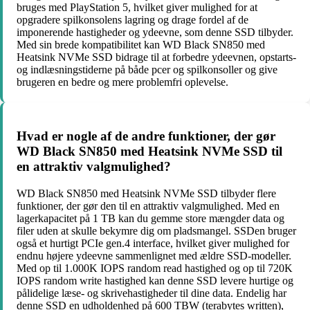
bruges med PlayStation 5, hvilket giver mulighed for at
opgradere spilkonsolens lagring og drage fordel af de
imponerende hastigheder og ydeevne, som denne SSD tilbyder.
Med sin brede kompatibilitet kan WD Black SN850 med
Heatsink NVMe SSD bidrage til at forbedre ydeevnen, opstarts-
og indlæsningstiderne på både pcer og spilkonsoller og give
brugeren en bedre og mere problemfri oplevelse.
Hvad er nogle af de andre funktioner, der gør
WD Black SN850 med Heatsink NVMe SSD til
en attraktiv valgmulighed?
WD Black SN850 med Heatsink NVMe SSD tilbyder flere
funktioner, der gør den til en attraktiv valgmulighed. Med en
lagerkapacitet på 1 TB kan du gemme store mængder data og
filer uden at skulle bekymre dig om pladsmangel. SSDen bruger
også et hurtigt PCIe gen.4 interface, hvilket giver mulighed for
endnu højere ydeevne sammenlignet med ældre SSD-modeller.
Med op til 1.000K IOPS random read hastighed og op til 720K
IOPS random write hastighed kan denne SSD levere hurtige og
pålidelige læse- og skrivehastigheder til dine data. Endelig har
denne SSD en udholdenhed på 600 TBW (terabytes written),