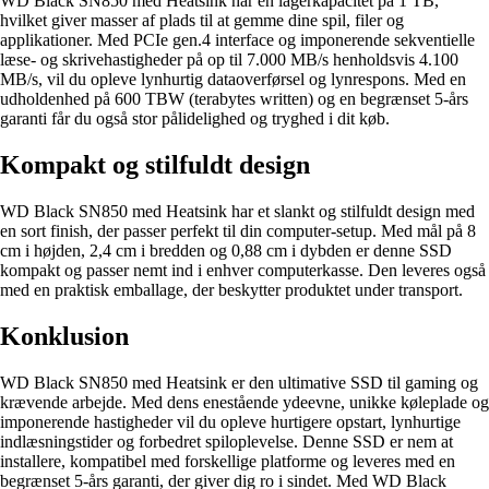
WD Black SN850 med Heatsink har en lagerkapacitet på 1 TB,
hvilket giver masser af plads til at gemme dine spil, filer og
applikationer. Med PCIe gen.4 interface og imponerende sekventielle
læse- og skrivehastigheder på op til 7.000 MB/s henholdsvis 4.100
MB/s, vil du opleve lynhurtig dataoverførsel og lynrespons. Med en
udholdenhed på 600 TBW (terabytes written) og en begrænset 5-års
garanti får du også stor pålidelighed og tryghed i dit køb.
Kompakt og stilfuldt design
WD Black SN850 med Heatsink har et slankt og stilfuldt design med
en sort finish, der passer perfekt til din computer-setup. Med mål på 8
cm i højden, 2,4 cm i bredden og 0,88 cm i dybden er denne SSD
kompakt og passer nemt ind i enhver computerkasse. Den leveres også
med en praktisk emballage, der beskytter produktet under transport.
Konklusion
WD Black SN850 med Heatsink er den ultimative SSD til gaming og
krævende arbejde. Med dens enestående ydeevne, unikke køleplade og
imponerende hastigheder vil du opleve hurtigere opstart, lynhurtige
indlæsningstider og forbedret spiloplevelse. Denne SSD er nem at
installere, kompatibel med forskellige platforme og leveres med en
begrænset 5-års garanti, der giver dig ro i sindet. Med WD Black