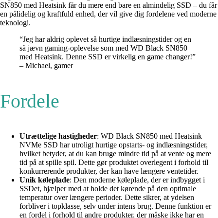
SN850 med Heatsink får du mere end bare en almindelig SSD – du får
en pålidelig og kraftfuld enhed, der vil give dig fordelene ved moderne
teknologi.
“Jeg har aldrig oplevet så hurtige indlæsningstider og en
så jævn gaming-oplevelse som med WD Black SN850
med Heatsink. Denne SSD er virkelig en game changer!”
– Michael, gamer
Fordele
Utrættelige hastigheder
: WD Black SN850 med Heatsink
NVMe SSD har utroligt hurtige opstarts- og indlæsningstider,
hvilket betyder, at du kan bruge mindre tid på at vente og mere
tid på at spille spil. Dette gør produktet overlegent i forhold til
konkurrerende produkter, der kan have længere ventetider.
Unik køleplade
: Den moderne køleplade, der er indbygget i
SSDet, hjælper med at holde det kørende på den optimale
temperatur over længere perioder. Dette sikrer, at ydelsen
forbliver i topklasse, selv under intens brug. Denne funktion er
en fordel i forhold til andre produkter, der måske ikke har en