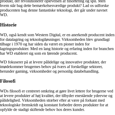
produkt, der revolutionerer oplevelsen af filsortering og spil. Men
hvem står bag dette bemærkelsesværdige produkt? Lad os udforske
producenten bag denne fantastiske teknologi, der går under navnet
WD.
Historie
WD, også kendt som Western Digital, er en anerkendt producent inden
for datalagring og teknologiløsninger. Virksomheden blev grundlagt
tilbage i 1970 og har siden da været en pioner inden for
lagringsprodukter. Med en lang historie og erfaring inden for branchen
har WD etableret sig som en førende producent.
WD fokuserer på at levere pålidelige og innovative produkter, der
imødekommer brugernes behov på tværs af forskellige sektorer,
herunder gaming, virksomheder og personlig databehandling.
Filosofi
WDs filosofi er centreret omkring at gøre livet lettere for brugerne ved
at levere produkter af høj kvalitet, der tilbyder enestående ydeevne og
pålidelighed. Virksomheden stræber efter at være på forkant med
teknologiske fremskridt og konstant forbedre deres produkter for at
opfylde de stadigt skiftende behov hos deres kunder.