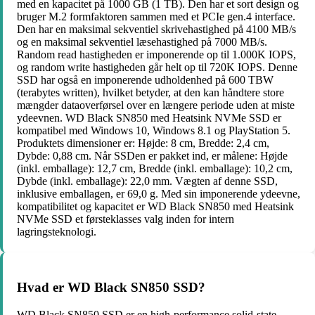
med en kapacitet på 1000 GB (1 TB). Den har et sort design og
bruger M.2 formfaktoren sammen med et PCIe gen.4 interface.
Den har en maksimal sekventiel skrivehastighed på 4100 MB/s
og en maksimal sekventiel læsehastighed på 7000 MB/s.
Random read hastigheden er imponerende op til 1.000K IOPS,
og random write hastigheden går helt op til 720K IOPS. Denne
SSD har også en imponerende udholdenhed på 600 TBW
(terabytes written), hvilket betyder, at den kan håndtere store
mængder dataoverførsel over en længere periode uden at miste
ydeevnen. WD Black SN850 med Heatsink NVMe SSD er
kompatibel med Windows 10, Windows 8.1 og PlayStation 5.
Produktets dimensioner er: Højde: 8 cm, Bredde: 2,4 cm,
Dybde: 0,88 cm. Når SSDen er pakket ind, er målene: Højde
(inkl. emballage): 12,7 cm, Bredde (inkl. emballage): 10,2 cm,
Dybde (inkl. emballage): 22,0 mm. Vægten af denne SSD,
inklusive emballagen, er 69,0 g. Med sin imponerende ydeevne,
kompatibilitet og kapacitet er WD Black SN850 med Heatsink
NVMe SSD et førsteklasses valg inden for intern
lagringsteknologi.
Hvad er WD Black SN850 SSD?
WD Black SN850 SSD er en high-performance solid-state