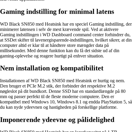
Gaming indstilling for minimal latens
WD Black SN850 med Heatsink har en speciel Gaming indstilling, der
minimerer latensen i selv de mest krævende spil. Ved at aktivere
Gaming indstillingen i WD Dashboard command center forhindrer du,
at SSDet skifter til lavenergisparende-indstillingen, hvilket sikrer, at din
computer altid er klar til at håndtere store mængder data på
millisekunder. Med denne funktion kan du få det sidste ud af din
gaming-oplevelse og reagere hurtigt på enhver situation.
Nem installation og kompatibilitet
Installationen af WD Black SN850 med Heatsink er hurtig og nem.
Den bruger et PCIe M.2 stik, der forbinder det respektive M.2
nøgleslot på dit bundkort. Denne SSD har en standardlængde på 80
mm og passer perfekt til de fleste moderne computere. Den er
kompatibel med Windows 10, Windows 8.1 og endda PlayStation 5, så
du kan nyde ydeevnen og hastigheden på forskellige platforme.
Imponerende ydeevne og pålidelighed