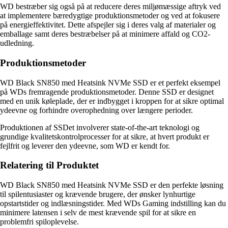
WD bestræber sig også på at reducere deres miljømæssige aftryk ved
at implementere bæredygtige produktionsmetoder og ved at fokusere
på energieffektivitet. Dette afspejler sig i deres valg af materialer og
emballage samt deres bestræbelser på at minimere affald og CO2-
udledning.
Produktionsmetoder
WD Black SN850 med Heatsink NVMe SSD er et perfekt eksempel
på WDs fremragende produktionsmetoder. Denne SSD er designet
med en unik køleplade, der er indbygget i kroppen for at sikre optimal
ydeevne og forhindre overophedning over længere perioder.
Produktionen af SSDet involverer state-of-the-art teknologi og
grundige kvalitetskontrolprocesser for at sikre, at hvert produkt er
fejlfrit og leverer den ydeevne, som WD er kendt for.
Relatering til Produktet
WD Black SN850 med Heatsink NVMe SSD er den perfekte løsning
til spilentusiaster og krævende brugere, der ønsker lynhurtige
opstartstider og indlæsningstider. Med WDs Gaming indstilling kan du
minimere latensen i selv de mest krævende spil for at sikre en
problemfri spiloplevelse.