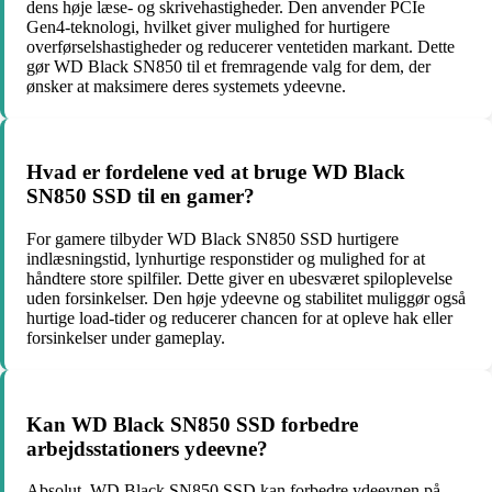
dens høje læse- og skrivehastigheder. Den anvender PCIe
Gen4-teknologi, hvilket giver mulighed for hurtigere
overførselshastigheder og reducerer ventetiden markant. Dette
gør WD Black SN850 til et fremragende valg for dem, der
ønsker at maksimere deres systemets ydeevne.
Hvad er fordelene ved at bruge WD Black
SN850 SSD til en gamer?
For gamere tilbyder WD Black SN850 SSD hurtigere
indlæsningstid, lynhurtige responstider og mulighed for at
håndtere store spilfiler. Dette giver en ubesværet spiloplevelse
uden forsinkelser. Den høje ydeevne og stabilitet muliggør også
hurtige load-tider og reducerer chancen for at opleve hak eller
forsinkelser under gameplay.
Kan WD Black SN850 SSD forbedre
arbejdsstationers ydeevne?
Absolut. WD Black SN850 SSD kan forbedre ydeevnen på