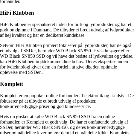
forhandler.
HiFi Klubben
HiFi Klubben er specialiseret inden for hi-fi og lydprodukter og har et
godt omdømme i Danmark. De tilbyder et bredt udvalg af lydprodukter
af høj kvalitet og har en dedikeret kundebase.
Selvom HiFi Klubben primært fokuserer på lydprodukter, har de også
et udvalg af SSDer, herunder WD Black SN850. Hvis du søger efter
WD Black SN850 SSD og vil have det bedste af lydkvalitet og ydelse,
kan HiFi Klubben imødekomme dine behov. Deres ekspertise inden
for lydteknologi giver dem en fordel i at give dig den optimale
oplevelse med SSDen.
Komplett
Komplett er en populær online forhandler af elektronik og it-udstyr. De
fokuserer på at tilbyde et bredt udvalg af produkter,
konkurrencedygtige priser og god kundeservice.
Hvis du ønsker at købe WD Black SN850 SSD fra en online
forhandler, er Komplett et godt valg. De har et omfattende udvalg af
SSDer, herunder WD Black SN850, og deres konkurrencedygtige
priser og pålidelige levering gør dem til en pålidelig kilde. Kompletts