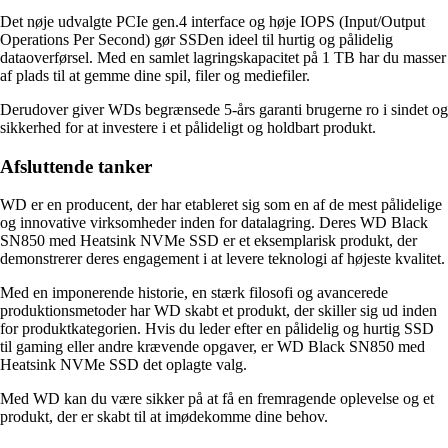
Det nøje udvalgte PCIe gen.4 interface og høje IOPS (Input/Output
Operations Per Second) gør SSDen ideel til hurtig og pålidelig
dataoverførsel. Med en samlet lagringskapacitet på 1 TB har du masser
af plads til at gemme dine spil, filer og mediefiler.
Derudover giver WDs begrænsede 5-års garanti brugerne ro i sindet og
sikkerhed for at investere i et pålideligt og holdbart produkt.
Afsluttende tanker
WD er en producent, der har etableret sig som en af de mest pålidelige
og innovative virksomheder inden for datalagring. Deres WD Black
SN850 med Heatsink NVMe SSD er et eksemplarisk produkt, der
demonstrerer deres engagement i at levere teknologi af højeste kvalitet.
Med en imponerende historie, en stærk filosofi og avancerede
produktionsmetoder har WD skabt et produkt, der skiller sig ud inden
for produktkategorien. Hvis du leder efter en pålidelig og hurtig SSD
til gaming eller andre krævende opgaver, er WD Black SN850 med
Heatsink NVMe SSD det oplagte valg.
Med WD kan du være sikker på at få en fremragende oplevelse og et
produkt, der er skabt til at imødekomme dine behov.