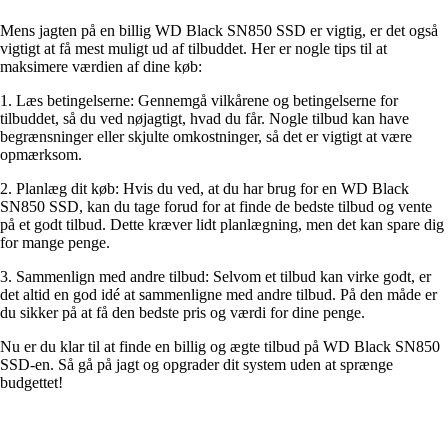
Mens jagten på en billig WD Black SN850 SSD er vigtig, er det også
vigtigt at få mest muligt ud af tilbuddet. Her er nogle tips til at
maksimere værdien af dine køb:
1. Læs betingelserne: Gennemgå vilkårene og betingelserne for
tilbuddet, så du ved nøjagtigt, hvad du får. Nogle tilbud kan have
begrænsninger eller skjulte omkostninger, så det er vigtigt at være
opmærksom.
2. Planlæg dit køb: Hvis du ved, at du har brug for en WD Black
SN850 SSD, kan du tage forud for at finde de bedste tilbud og vente
på et godt tilbud. Dette kræver lidt planlægning, men det kan spare dig
for mange penge.
3. Sammenlign med andre tilbud: Selvom et tilbud kan virke godt, er
det altid en god idé at sammenligne med andre tilbud. På den måde er
du sikker på at få den bedste pris og værdi for dine penge.
Nu er du klar til at finde en billig og ægte tilbud på WD Black SN850
SSD-en. Så gå på jagt og opgrader dit system uden at sprænge
budgettet!