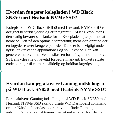
Hvordan fungerer kølepladen i WD Black
SN850 med Heatsink NVMe SSD?
Kølepladen i WD Black SN850 med Heatsink NVMe SSD er
designet til seriøs ydelse og er integreret i SSDens krop, mens
den stadig bevarer sin slanke form. Kølepladen hjælper med at
holde SSDen på den optimale temperatur, mens den opretholder
en topydelse over længere perioder. Dette er især vigtigt under
kørsel af krævende applikationer og spil, hvor SSDen kan
generere mere varme. Ved at sikre en fornuftig temperatur bliver
SSDens ydeevne og levetid forbedret markant, hvilket i sidste
ende bidrager til en mere pålidelig og holdbar lagerløsning.
Hvordan kan jeg aktivere Gaming indstillingen
på WD Black SN850 med Heatsink NVMe SSD?
For at aktivere Gaming indstillingen på WD Black SN850 med
Heatsink NVMe SSD skal du bruge WD Dashboard command
center. Når du åbner dashboardet, vil du finde Gaming
indstillingen, der kan aktiveres med et enkelt klik. Når denne