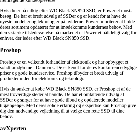
fremragende kundeoplevelse.
Hvis du er på udkig efter WD Black SN850 SSD, er Power et must-
besøg. De har et bredt udvalg af SSDer og er kendt for at have de
nyeste modeller og teknologier på hylderne. Power prioriterer at holde
deres sortiment opdateret for at imødekomme kundernes behov. Med
deres stærke tilstedeværelse på markedet er Power et pålideligt valg for
enhver, der leder efter WD Black SN850 SSD.
Proshop
Proshop er en velkendt forhandler af elektronik og har opbygget et
solidt omdømme i Danmark. De er kendt for deres konkurrencedygtige
priser og gode kundeservice. Proshop tilbyder et bredt udvalg af
produkter inden for elektronik og teknologi.
Hvis du ønsker at købe WD Black SN850 SSD, er Proshop et af de
mest troværdige steder at handle. De har et omfattende udvalg af
SSDer og sørger for at have gode tilbud og opdaterede modeller
tilgængelige. Med deres solide erfaring og ekspertise kan Proshop give
dig den nødvendige vejledning til at vælge den rette SSD til dine
behov.
avXperten