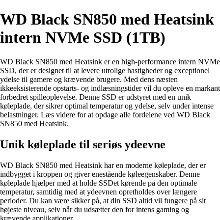
WD Black SN850 med Heatsink
intern NVMe SSD (1TB)
WD Black SN850 med Heatsink er en high-performance intern NVMe
SSD, der er designet til at levere utrolige hastigheder og exceptionel
ydelse til gamere og krævende brugere. Med dens næsten
ikkeeksisterende opstarts- og indlæsningstider vil du opleve en markant
forbedret spilleoplevelse. Denne SSD er udstyret med en unik
køleplade, der sikrer optimal temperatur og ydelse, selv under intense
belastninger. Læs videre for at opdage alle fordelene ved WD Black
SN850 med Heatsink.
Unik køleplade til seriøs ydeevne
WD Black SN850 med Heatsink har en moderne køleplade, der er
indbygget i kroppen og giver enestående køleegenskaber. Denne
køleplade hjælper med at holde SSDet kørende på den optimale
temperatur, samtidig med at ydeevnen opretholdes over længere
perioder. Du kan være sikker på, at din SSD altid vil fungere på sit
højeste niveau, selv når du udsætter den for intens gaming og
krævende applikationer.