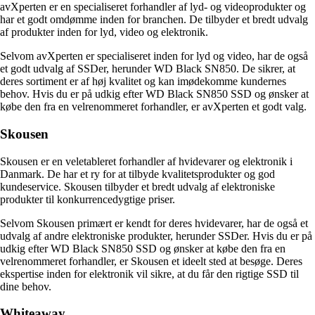
avXperten er en specialiseret forhandler af lyd- og videoprodukter og
har et godt omdømme inden for branchen. De tilbyder et bredt udvalg
af produkter inden for lyd, video og elektronik.
Selvom avXperten er specialiseret inden for lyd og video, har de også
et godt udvalg af SSDer, herunder WD Black SN850. De sikrer, at
deres sortiment er af høj kvalitet og kan imødekomme kundernes
behov. Hvis du er på udkig efter WD Black SN850 SSD og ønsker at
købe den fra en velrenommeret forhandler, er avXperten et godt valg.
Skousen
Skousen er en veletableret forhandler af hvidevarer og elektronik i
Danmark. De har et ry for at tilbyde kvalitetsprodukter og god
kundeservice. Skousen tilbyder et bredt udvalg af elektroniske
produkter til konkurrencedygtige priser.
Selvom Skousen primært er kendt for deres hvidevarer, har de også et
udvalg af andre elektroniske produkter, herunder SSDer. Hvis du er på
udkig efter WD Black SN850 SSD og ønsker at købe den fra en
velrenommeret forhandler, er Skousen et ideelt sted at besøge. Deres
ekspertise inden for elektronik vil sikre, at du får den rigtige SSD til
dine behov.
Whiteaway