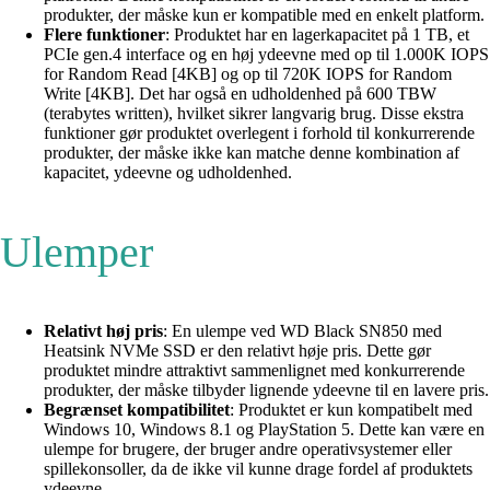
produkter, der måske kun er kompatible med en enkelt platform.
Flere funktioner
: Produktet har en lagerkapacitet på 1 TB, et
PCIe gen.4 interface og en høj ydeevne med op til 1.000K IOPS
for Random Read [4KB] og op til 720K IOPS for Random
Write [4KB]. Det har også en udholdenhed på 600 TBW
(terabytes written), hvilket sikrer langvarig brug. Disse ekstra
funktioner gør produktet overlegent i forhold til konkurrerende
produkter, der måske ikke kan matche denne kombination af
kapacitet, ydeevne og udholdenhed.
Ulemper
Relativt høj pris
: En ulempe ved WD Black SN850 med
Heatsink NVMe SSD er den relativt høje pris. Dette gør
produktet mindre attraktivt sammenlignet med konkurrerende
produkter, der måske tilbyder lignende ydeevne til en lavere pris.
Begrænset kompatibilitet
: Produktet er kun kompatibelt med
Windows 10, Windows 8.1 og PlayStation 5. Dette kan være en
ulempe for brugere, der bruger andre operativsystemer eller
spillekonsoller, da de ikke vil kunne drage fordel af produktets
ydeevne.