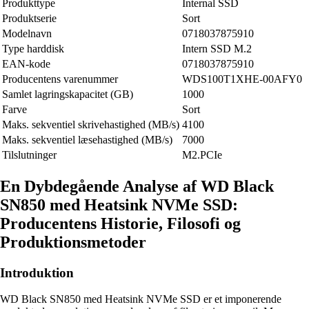
Produkttype
Internal SSD
Produktserie
Sort
Modelnavn
0718037875910
Type harddisk
Intern SSD M.2
EAN-kode
0718037875910
Producentens varenummer
WDS100T1XHE-00AFY0
Samlet lagringskapacitet (GB)
1000
Farve
Sort
Maks. sekventiel skrivehastighed (MB/s)
4100
Maks. sekventiel læsehastighed (MB/s)
7000
Tilslutninger
M2.PCIe
En Dybdegående Analyse af WD Black
SN850 med Heatsink NVMe SSD:
Producentens Historie, Filosofi og
Produktionsmetoder
Introduktion
WD Black SN850 med Heatsink NVMe SSD er et imponerende