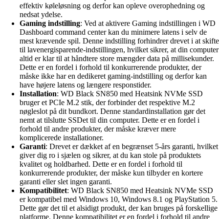
effektiv køleløsning og derfor kan opleve overophedning og
nedsat ydelse.
Gaming indstilling
: Ved at aktivere Gaming indstillingen i WD
Dashboard command center kan du minimere latens i selv de
mest krævende spil. Denne indstilling forhindrer drevet i at skifte
til lavenergisparende-indstillingen, hvilket sikrer, at din computer
altid er klar til at håndtere store mængder data på millisekunder.
Dette er en fordel i forhold til konkurrerende produkter, der
måske ikke har en dedikeret gaming-indstilling og derfor kan
have højere latens og længere responstider.
Installation
: WD Black SN850 med Heatsink NVMe SSD
bruger et PCIe M.2 stik, der forbinder det respektive M.2
nøgleslot på dit bundkort. Denne standardinstallation gør det
nemt at tilslutte SSDet til din computer. Dette er en fordel i
forhold til andre produkter, der måske kræver mere
komplicerede installationer.
Garanti
: Drevet er dækket af en begrænset 5-års garanti, hvilket
giver dig ro i sjælen og sikrer, at du kan stole på produktets
kvalitet og holdbarhed. Dette er en fordel i forhold til
konkurrerende produkter, der måske kun tilbyder en kortere
garanti eller slet ingen garanti.
Kompatibilitet
: WD Black SN850 med Heatsink NVMe SSD
er kompatibel med Windows 10, Windows 8.1 og PlayStation 5.
Dette gør det til et alsidigt produkt, der kan bruges på forskellige
platforme. Denne kompatibilitet er en fordel i forhold til andre