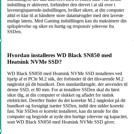
indstilling er aktiveret, forhindrer den drevet i at slå over i
lavenergisparende-indstillingen, hvilket sikrer, at din computer
altid er klar til at håndtere store datamængder med den laveste
mulige latens. Med Gaming indstillingen kan du maksimere din
spiloplevelse og sikre en hurtig og responsiv ydeevne fra
SSDen.
Hvordan installeres WD Black SN850 med
Heatsink NVMe SSD?
WD Black SN850 med Heatsink NVMe SSD installeres ved
hjælp af et PCIe M.2 stik, der forbinder til det tilsvarende M.2
nøgleslot på dit bundkort. Den standardlængde, der anvendes til
denne SSD, er 80 mm. For at installere SSDen skal du først
sikre dig, at din computer er slukket og afladet for statisk
elektricitet. Derefter finder du det korrekte M.2 nøgleslot på dit
bundkort og forsigtigt isætter SSDen, indtil den sidder korrekt
fast. Når SSDen er korrekt installeret, kan du tænde for din
computer og begynde at nyde den hurtige ydeevne og kapacitet,
som WD Black SN850 med Heatsink NVMe SSD giver.