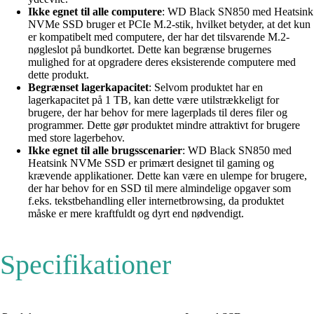
Ikke egnet til alle computere
: WD Black SN850 med Heatsink
NVMe SSD bruger et PCIe M.2-stik, hvilket betyder, at det kun
er kompatibelt med computere, der har det tilsvarende M.2-
nøgleslot på bundkortet. Dette kan begrænse brugernes
mulighed for at opgradere deres eksisterende computere med
dette produkt.
Begrænset lagerkapacitet
: Selvom produktet har en
lagerkapacitet på 1 TB, kan dette være utilstrækkeligt for
brugere, der har behov for mere lagerplads til deres filer og
programmer. Dette gør produktet mindre attraktivt for brugere
med store lagerbehov.
Ikke egnet til alle brugsscenarier
: WD Black SN850 med
Heatsink NVMe SSD er primært designet til gaming og
krævende applikationer. Dette kan være en ulempe for brugere,
der har behov for en SSD til mere almindelige opgaver som
f.eks. tekstbehandling eller internetbrowsing, da produktet
måske er mere kraftfuldt og dyrt end nødvendigt.
Specifikationer