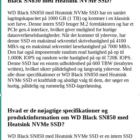
Black SN850 med Heatsink NVMe SSD?
WD Black SN850 med Heatsink NVMe SSD har en samlet
lagringskapacitet på 1000 GB (1 TB) og kommer i en klassisk
sort farve. Denne intern SSD bruger M.2 formfaktoren og har et
PCIe gen.4 interface, hvilket giver mulighed for hurtige
dataoverførselshastigheder. Når det kommer til ydeevne, har
denne SSD en maksimal sekventiel skrivehastighed på 4100
MB/s og en maksimal sekventiel læsehastighed på 7000 MB/s.
Den har også imponerende random read hastighed på op til
1.000K IOPS og random write hastighed på op til 720K IOPS.
Denne SSD har en enorm udholdenhed på 600 TBW (terabytes
written), hvilket sikrer pålidelighed og langvarig ydeevne. Med
alle disse specifikationer er WD Black SN850 med Heatsink
NVMe SSD et kraftfuldt og alsidigt valg til dem, der søger en
hurtig, pålidelig og rummelig SSD-lagerløsning.
Hvad er de nøjagtige specifikationer og
produktinformation om WD Black SN850 med
Heatsink NVMe SSD?
WD Black SN850 med Heatsink NVMe SSD er en intern SSD