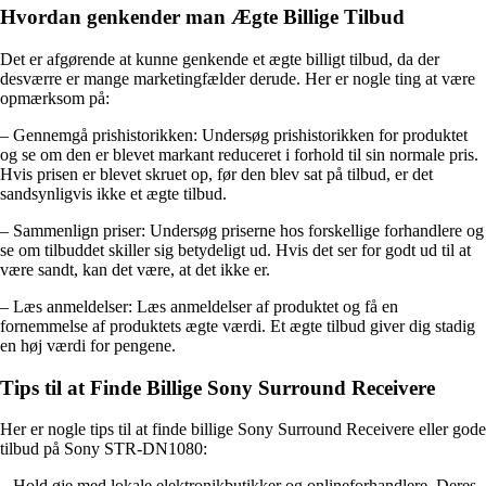
Hvordan genkender man Ægte Billige Tilbud
Det er afgørende at kunne genkende et ægte billigt tilbud, da der
desværre er mange marketingfælder derude. Her er nogle ting at være
opmærksom på:
– Gennemgå prishistorikken: Undersøg prishistorikken for produktet
og se om den er blevet markant reduceret i forhold til sin normale pris.
Hvis prisen er blevet skruet op, før den blev sat på tilbud, er det
sandsynligvis ikke et ægte tilbud.
– Sammenlign priser: Undersøg priserne hos forskellige forhandlere og
se om tilbuddet skiller sig betydeligt ud. Hvis det ser for godt ud til at
være sandt, kan det være, at det ikke er.
– Læs anmeldelser: Læs anmeldelser af produktet og få en
fornemmelse af produktets ægte værdi. Et ægte tilbud giver dig stadig
en høj værdi for pengene.
Tips til at Finde Billige Sony Surround Receivere
Her er nogle tips til at finde billige Sony Surround Receivere eller gode
tilbud på Sony STR-DN1080:
– Hold øje med lokale elektronikbutikker og onlineforhandlere. Deres