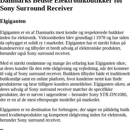
Danmarks Bedste Elektronikbutikker for
Sony Surround Receiver
Elgiganten
Elgiganten er en af Danmarks mest kendte og respekterede butikker
inden for elektronik. Virksomheden blev grundlagt i 1978 og har siden
da opbygget et solidt ry i markedet. Elgiganten har et stærkt fokus på
kundeservice og tilbyder et bredt udvalg af elektroniske produkter,
herunder også Sony surround receiver.
Med et stærkt omdømme og mange års erfaring kan Elgiganten sikre,
at deres kunder får den rette rådgivning og vejledning, når det kommer
til valg af Sony surround receiver. Butikken tilbyder både et traditionelt
butiksmiljø samt en online platform, hvor kunderne nemt kan finde
produkterne og læse tidligere kunders anmeldelser. Elgiganten sikrer, at
deres udvalg af Sony surround receiver matcher de specifikke
produkter, der er nævnt i søgeordene – herunder Sony STR-DN1080,
der er en af de mest efterspurgte modeller på markedet.
Elgiganten er en destination for forbrugere, der søger en pålidelig butik
med kvalitetsprodukter og kompetent rådgivning inden for elektronik,
herunder Sony surround receiver.