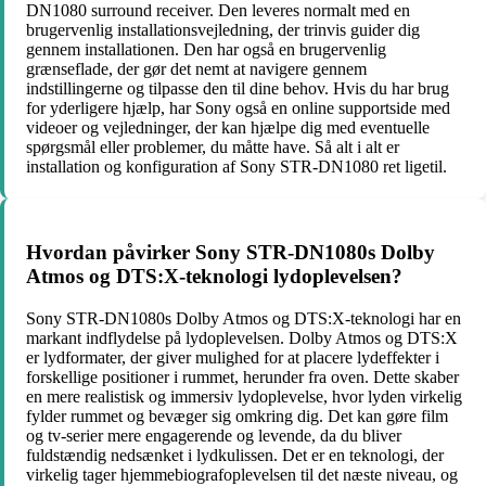
DN1080 surround receiver. Den leveres normalt med en
brugervenlig installationsvejledning, der trinvis guider dig
gennem installationen. Den har også en brugervenlig
grænseflade, der gør det nemt at navigere gennem
indstillingerne og tilpasse den til dine behov. Hvis du har brug
for yderligere hjælp, har Sony også en online supportside med
videoer og vejledninger, der kan hjælpe dig med eventuelle
spørgsmål eller problemer, du måtte have. Så alt i alt er
installation og konfiguration af Sony STR-DN1080 ret ligetil.
Hvordan påvirker Sony STR-DN1080s Dolby
Atmos og DTS:X-teknologi lydoplevelsen?
Sony STR-DN1080s Dolby Atmos og DTS:X-teknologi har en
markant indflydelse på lydoplevelsen. Dolby Atmos og DTS:X
er lydformater, der giver mulighed for at placere lydeffekter i
forskellige positioner i rummet, herunder fra oven. Dette skaber
en mere realistisk og immersiv lydoplevelse, hvor lyden virkelig
fylder rummet og bevæger sig omkring dig. Det kan gøre film
og tv-serier mere engagerende og levende, da du bliver
fuldstændig nedsænket i lydkulissen. Det er en teknologi, der
virkelig tager hjemmebiografoplevelsen til det næste niveau, og