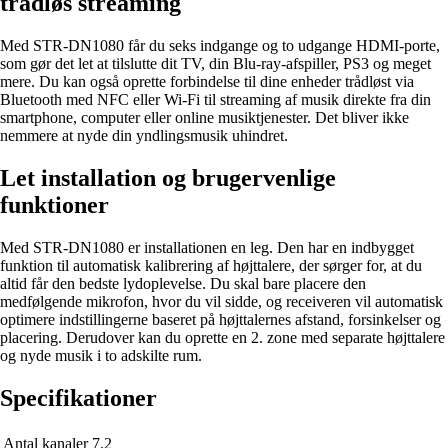
trådløs streaming
Med STR-DN1080 får du seks indgange og to udgange HDMI-porte,
som gør det let at tilslutte dit TV, din Blu-ray-afspiller, PS3 og meget
mere. Du kan også oprette forbindelse til dine enheder trådløst via
Bluetooth med NFC eller Wi-Fi til streaming af musik direkte fra din
smartphone, computer eller online musiktjenester. Det bliver ikke
nemmere at nyde din yndlingsmusik uhindret.
Let installation og brugervenlige
funktioner
Med STR-DN1080 er installationen en leg. Den har en indbygget
funktion til automatisk kalibrering af højttalere, der sørger for, at du
altid får den bedste lydoplevelse. Du skal bare placere den
medfølgende mikrofon, hvor du vil sidde, og receiveren vil automatisk
optimere indstillingerne baseret på højttalernes afstand, forsinkelser og
placering. Derudover kan du oprette en 2. zone med separate højttalere
og nyde musik i to adskilte rum.
Specifikationer
Antal kanaler
7.2