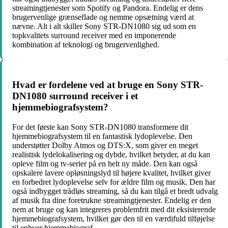
streamingtjenester som Spotify og Pandora. Endelig er dens
brugervenlige grænseflade og nemme opsætning værd at
nævne. Alt i alt skiller Sony STR-DN1080 sig ud som en
topkvalitets surround receiver med en imponerende
kombination af teknologi og brugervenlighed.
Hvad er fordelene ved at bruge en Sony STR-
DN1080 surround receiver i et
hjemmebiografsystem?
For det første kan Sony STR-DN1080 transformere dit
hjemmebiografsystem til en fantastisk lydoplevelse. Den
understøtter Dolby Atmos og DTS:X, som giver en meget
realistisk lydelokalisering og dybde, hvilket betyder, at du kan
opleve film og tv-serier på en helt ny måde. Den kan også
opskalere lavere opløsningslyd til højere kvalitet, hvilket giver
en forbedret lydoplevelse selv for ældre film og musik. Den har
også indbygget trådløs streaming, så du kan tilgå et bredt udvalg
af musik fra dine foretrukne streamingtjenester. Endelig er den
nem at bruge og kan integreres problemfrit med dit eksisterende
hjemmebiografsystem, hvilket gør den til en værdifuld tilføjelse
til enhver hjemmebiograf.