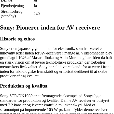
DLNA
Ja
Fjernbetjening
Ja
Strømforbrug
240
(standby)
Sony: Pionerer inden for AV-receivere
Historie og ethos
Sony er en japansk gigant inden for elektronik, som har været en
innovativ leder inden for AV-receivere i mange år. Virksomheden blev
grundlagt i 1946 af Masaru Ibuka og Akio Morita og har siden da haft
en stærk vision om at levere teknologiske produkter, der forbedrer
menneskers livskvalitet. Sony har altid været kendt for at være i front
inden for teknologiske fremskridt og er fortsat dedikeret til at skabe
produkter af høj kvalitet.
Produktion og kvalitet
Sony STR-DN1080 er et fremragende eksempel på Sonys høje
standarder for produktion og kvalitet. Denne AV-receiver er udstyret
med 7.2 kanaler og leverer kraftfuld multikanal-lyd. Med et
strømoutput på imponerende 165 W pr. kanal fylder denne receiver