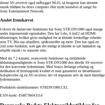
denne AV-receiver også indbygget Wi-Fi, så brugerne kan streame
musik trådløst fra deres computer eller nyde tusindvis af sange fra
Sony Entertainment Network.
Andet fremhævet
Udover de førnævnte funktioner har Sony STR-DN1080 også mange
andre imponerende egenskaber. Den har f.eks. 6 ind/2 ud HDMI-
tilslutninger, hvilket giver mulighed for at tilslutte forskellige enheder
som TV, Blu-ray-afspillere, spilkonsoller og mere. Den har også en
2nd zone-funktion, som gør det muligt at tilslutte to sæt højttalere og
afspille musik i to separate rum.
Med sin 7.2 kanaler, avancerede funktioner og omfattende
tilslutningsmuligheder er Sony STR-DN1080 den ideelle AV-receiver
for den krævende lydentusiast. Med Sonys årelange erfaring og
dedikation til fremragende kvalitet er man garanteret en førsteklasses
lydoplevelse og en AV-receiver, der vil imponere selv de mest ihærdige
lydentusiaster.
Produktets modelnummer: STRDN1080.CEL
EAN-kode: 4548736043114