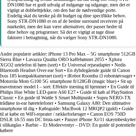
DN1080 har et godt udvalg af indgange og udgange, men det er
vigtigt at dobbelttjekke, om den har de nødvendige porte.
Endelig skal du tænke på dit budget og dine specifikke behov.
Sony STR-DN1080 er en af ​​de bedste surround receivere på
markedet, men der kan være alternativer, der passer bedre til
dine behov og prisgrænser. Så det er vigtigt at tage disse
faktorer i betragtning, når du vælger Sony STR-DN1080.
Andre populære artikler:
iPhone 13 Pro Max – 5G smartphone 512GB
Sierra Blue
•
Lavazza Qualita ORO kaffebønner 2055
•
Xplora
XGO2 urtelefon til børn (sort)
•
Er Universal rejseadapter
•
Nedis
Bluetooth Headset Over-ear Sort
•
En dybdegående guide til Canon
Ixus 185 kompaktkameraet (sort)
•
iRobot Roomba i3 robotstøvsuger
•
Motorola Moto G100 5G smartphone 8/128GB (magic blue)
•
Sit up
mavetræner model I – sort: Effektiv træning til hjemmet
•
En Guide til
Philips Hue White LED-pære A60 E27
•
Guide til køb af PlayStation
Classic
•
En guide til Wattle S Smart Multipunkt
•
Supra NERO-TX
trådløse in-ear høretelefoner
•
Samsung Galaxy A80: Den ultimative
smartphone til dig
•
Købsguide: MacBook 12 MRQP2 (guld)
•
Guide
til at købe en WiFi-repeater / rækkeforlænger
•
Canon EOS 750D
DSLR 18-55 mm DC Irista-sæt
•
Panzer iPhone Xr/11 skærmbeskytter
i silikatglas
•
Barbie – Et Modeeventyr – DVD: En guide til potentielle
købere