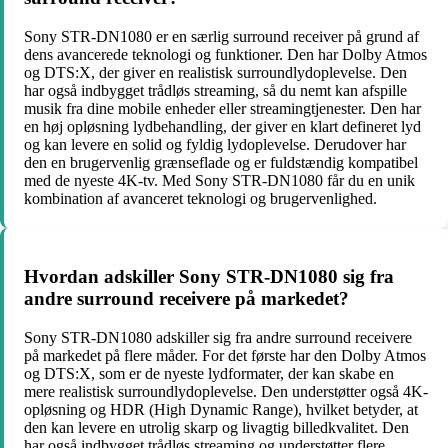
Sony STR-DN1080 er en særlig surround receiver på grund af
dens avancerede teknologi og funktioner. Den har Dolby Atmos
og DTS:X, der giver en realistisk surroundlydoplevelse. Den
har også indbygget trådløs streaming, så du nemt kan afspille
musik fra dine mobile enheder eller streamingtjenester. Den har
en høj opløsning lydbehandling, der giver en klart defineret lyd
og kan levere en solid og fyldig lydoplevelse. Derudover har
den en brugervenlig grænseflade og er fuldstændig kompatibel
med de nyeste 4K-tv. Med Sony STR-DN1080 får du en unik
kombination af avanceret teknologi og brugervenlighed.
Hvordan adskiller Sony STR-DN1080 sig fra
andre surround receivere på markedet?
Sony STR-DN1080 adskiller sig fra andre surround receivere
på markedet på flere måder. For det første har den Dolby Atmos
og DTS:X, som er de nyeste lydformater, der kan skabe en
mere realistisk surroundlydoplevelse. Den understøtter også 4K-
opløsning og HDR (High Dynamic Range), hvilket betyder, at
den kan levere en utrolig skarp og livagtig billedkvalitet. Den
har også indbygget trådløs streaming og understøtter flere