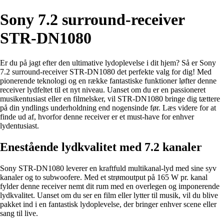
Sony 7.2 surround-receiver
STR-DN1080
Er du på jagt efter den ultimative lydoplevelse i dit hjem? Så er Sony
7.2 surround-receiver STR-DN1080 det perfekte valg for dig! Med
pionerende teknologi og en række fantastiske funktioner løfter denne
receiver lydfeltet til et nyt niveau. Uanset om du er en passioneret
musikentusiast eller en filmelsker, vil STR-DN1080 bringe dig tættere
på din yndlings underholdning end nogensinde før. Læs videre for at
finde ud af, hvorfor denne receiver er et must-have for enhver
lydentusiast.
Enestående lydkvalitet med 7.2 kanaler
Sony STR-DN1080 leverer en kraftfuld multikanal-lyd med sine syv
kanaler og to subwoofere. Med et strømoutput på 165 W pr. kanal
fylder denne receiver nemt dit rum med en overlegen og imponerende
lydkvalitet. Uanset om du ser en film eller lytter til musik, vil du blive
pakket ind i en fantastisk lydoplevelse, der bringer enhver scene eller
sang til live.