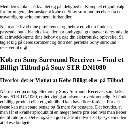
Med deres fokus på kvalitet og pålidelighed er Komplett et godt valg
for forbrugere, der ønsker at købe en Sony surround receiver fra en
troværdig og velrenommeret forhandler.
Nej matter hvad dine præferencer og behov er, vil du finde en
passende butik blandt disse, der har omhyggeligt tilpasser deres udvalg
til at imødekomme dine behov og øge din elektroniske oplevelse. Så
tag et kig på deres sortiment og find den perfekte Sony surround
receiver til dig!
Køb en Sony Surround Receiver – Find et
Billigt Tilbud på Sony STR-DN1080
Hvorfor det er Vigtigt at Købe Billigt eller på Tilbud
Når man er på udkig efter en ny Sony Surround Receiver, som f.eks.
Sony STR-DN1080, er det vigtigt at prisen er overkommelig. At finde
et billigt produkt eller et godt tilbud kan have flere fordele. For det
første kan man spare penge og få mere for pengene. Det betyder, at
man får et kvalitetsprodukt til en meget bedre pris end hvis man køber
det til fuld pris. Det er også en god måde at udvide sit lydsystem uden
at blæse budgettet.