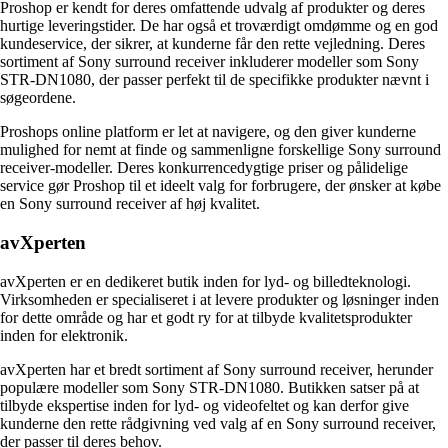
Proshop er kendt for deres omfattende udvalg af produkter og deres
hurtige leveringstider. De har også et troværdigt omdømme og en god
kundeservice, der sikrer, at kunderne får den rette vejledning. Deres
sortiment af Sony surround receiver inkluderer modeller som Sony
STR-DN1080, der passer perfekt til de specifikke produkter nævnt i
søgeordene.
Proshops online platform er let at navigere, og den giver kunderne
mulighed for nemt at finde og sammenligne forskellige Sony surround
receiver-modeller. Deres konkurrencedygtige priser og pålidelige
service gør Proshop til et ideelt valg for forbrugere, der ønsker at købe
en Sony surround receiver af høj kvalitet.
avXperten
avXperten er en dedikeret butik inden for lyd- og billedteknologi.
Virksomheden er specialiseret i at levere produkter og løsninger inden
for dette område og har et godt ry for at tilbyde kvalitetsprodukter
inden for elektronik.
avXperten har et bredt sortiment af Sony surround receiver, herunder
populære modeller som Sony STR-DN1080. Butikken satser på at
tilbyde ekspertise inden for lyd- og videofeltet og kan derfor give
kunderne den rette rådgivning ved valg af en Sony surround receiver,
der passer til deres behov.