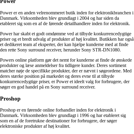
Power
Power er en anden velrenommeret butik inden for elektronikbranchen i
Danmark. Virksomheden blev grundlagt i 2004 og har siden da
etableret sig som en af de førende detailhandlere inden for elektronik.
Power har skabt et godt omdømme ved at tilbyde konkurrencedygtige
priser og et bredt udvalg af produkter af høj kvalitet. Butikken har også
et dedikeret team af eksperter, der kan hjælpe kunderne med at finde
den rette Sony surround receiver, herunder Sony STR-DN1080.
Powers online platform gør det nemt for kunderne at finde de ønskede
produkter og læse anmeldelser fra tidligere kunder. Deres sortiment
matcher nøje de specifikke produkter, der er nævnt i søgeordene. Med
deres stærke position på markedet og deres evne til at tilbyde
konkurrencedygtige priser, er Power et ideelt valg for forbrugere, der
søger en god handel på en Sony surround receiver.
Proshop
Proshop er en førende online forhandler inden for elektronik i
Danmark. Virksomheden blev grundlagt i 1996 og har etableret sig
som en af de foretrukne destinationer for forbrugere, der søger
elektroniske produkter af høj kvalitet.