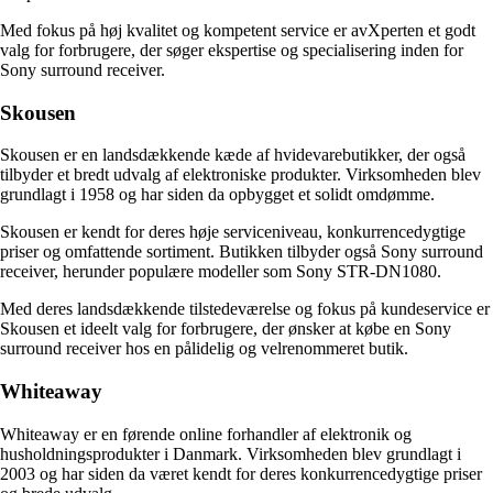
Med fokus på høj kvalitet og kompetent service er avXperten et godt
valg for forbrugere, der søger ekspertise og specialisering inden for
Sony surround receiver.
Skousen
Skousen er en landsdækkende kæde af hvidevarebutikker, der også
tilbyder et bredt udvalg af elektroniske produkter. Virksomheden blev
grundlagt i 1958 og har siden da opbygget et solidt omdømme.
Skousen er kendt for deres høje serviceniveau, konkurrencedygtige
priser og omfattende sortiment. Butikken tilbyder også Sony surround
receiver, herunder populære modeller som Sony STR-DN1080.
Med deres landsdækkende tilstedeværelse og fokus på kundeservice er
Skousen et ideelt valg for forbrugere, der ønsker at købe en Sony
surround receiver hos en pålidelig og velrenommeret butik.
Whiteaway
Whiteaway er en førende online forhandler af elektronik og
husholdningsprodukter i Danmark. Virksomheden blev grundlagt i
2003 og har siden da været kendt for deres konkurrencedygtige priser