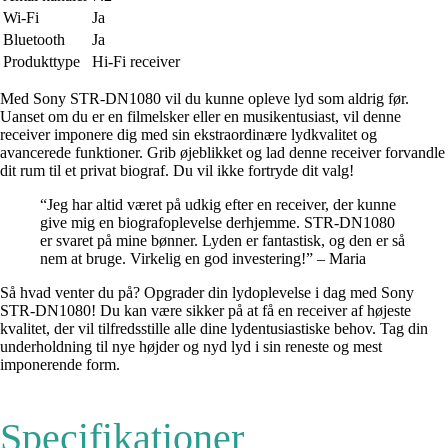
Wi-Fi
Ja
Bluetooth
Ja
Produkttype
Hi-Fi receiver
Med Sony STR-DN1080 vil du kunne opleve lyd som aldrig før.
Uanset om du er en filmelsker eller en musikentusiast, vil denne
receiver imponere dig med sin ekstraordinære lydkvalitet og
avancerede funktioner. Grib øjeblikket og lad denne receiver forvandle
dit rum til et privat biograf. Du vil ikke fortryde dit valg!
“Jeg har altid været på udkig efter en receiver, der kunne
give mig en biografoplevelse derhjemme. STR-DN1080
er svaret på mine bønner. Lyden er fantastisk, og den er så
nem at bruge. Virkelig en god investering!” – Maria
Så hvad venter du på? Opgrader din lydoplevelse i dag med Sony
STR-DN1080! Du kan være sikker på at få en receiver af højeste
kvalitet, der vil tilfredsstille alle dine lydentusiastiske behov. Tag din
underholdning til nye højder og nyd lyd i sin reneste og mest
imponerende form.
Specifikationer