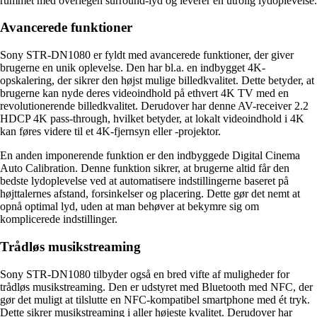
rummet med overlegen surround-lyd og leverer en utrolig lydoplevelse.
Avancerede funktioner
Sony STR-DN1080 er fyldt med avancerede funktioner, der giver
brugerne en unik oplevelse. Den har bl.a. en indbygget 4K-
opskalering, der sikrer den højst mulige billedkvalitet. Dette betyder, at
brugerne kan nyde deres videoindhold på ethvert 4K TV med en
revolutionerende billedkvalitet. Derudover har denne AV-receiver 2.2
HDCP 4K pass-through, hvilket betyder, at lokalt videoindhold i 4K
kan føres videre til et 4K-fjernsyn eller -projektor.
En anden imponerende funktion er den indbyggede Digital Cinema
Auto Calibration. Denne funktion sikrer, at brugerne altid får den
bedste lydoplevelse ved at automatisere indstillingerne baseret på
højttalernes afstand, forsinkelser og placering. Dette gør det nemt at
opnå optimal lyd, uden at man behøver at bekymre sig om
komplicerede indstillinger.
Trådløs musikstreaming
Sony STR-DN1080 tilbyder også en bred vifte af muligheder for
trådløs musikstreaming. Den er udstyret med Bluetooth med NFC, der
gør det muligt at tilslutte en NFC-kompatibel smartphone med ét tryk.
Dette sikrer musikstreaming i aller højeste kvalitet. Derudover har