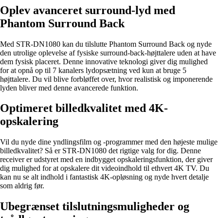
Oplev avanceret surround-lyd med
Phantom Surround Back
Med STR-DN1080 kan du tilslutte Phantom Surround Back og nyde
den utrolige oplevelse af fysiske surround-back-højttalere uden at have
dem fysisk placeret. Denne innovative teknologi giver dig mulighed
for at opnå op til 7 kanalers lydopsætning ved kun at bruge 5
højttalere. Du vil blive forbløffet over, hvor realistisk og imponerende
lyden bliver med denne avancerede funktion.
Optimeret billedkvalitet med 4K-
opskalering
Vil du nyde dine yndlingsfilm og -programmer med den højeste mulige
billedkvalitet? Så er STR-DN1080 det rigtige valg for dig. Denne
receiver er udstyret med en indbygget opskaleringsfunktion, der giver
dig mulighed for at opskalere dit videoindhold til ethvert 4K TV. Du
kan nu se alt indhold i fantastisk 4K-opløsning og nyde hvert detalje
som aldrig før.
Ubegrænset tilslutningsmuligheder og