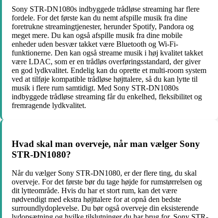
Sony STR-DN1080s indbyggede trådløse streaming har flere
fordele. For det første kan du nemt afspille musik fra dine
foretrukne streamingtjenester, herunder Spotify, Pandora og
meget mere. Du kan også afspille musik fra dine mobile
enheder uden besvær takket være Bluetooth og Wi-Fi-
funktionerne. Den kan også streame musik i høj kvalitet takket
være LDAC, som er en trådløs overføringsstandard, der giver
en god lydkvalitet. Endelig kan du oprette et multi-room system
ved at tilføje kompatible trådløse højttalere, så du kan lytte til
musik i flere rum samtidigt. Med Sony STR-DN1080s
indbyggede trådløse streaming får du enkelhed, fleksibilitet og
fremragende lydkvalitet.
Hvad skal man overveje, når man vælger Sony
STR-DN1080?
Når du vælger Sony STR-DN1080, er der flere ting, du skal
overveje. For det første bør du tage højde for rumstørrelsen og
dit lytteområde. Hvis du har et stort rum, kan det være
nødvendigt med ekstra højttalere for at opnå den bedste
surroundlydoplevelse. Du bør også overveje din eksisterende
lydopsætning og hvilke tilslutninger du har brug for. Sony STR-