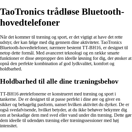
TaoTronics trådløse Bluetooth-
hovedtelefoner
Når det kommer til træning og sport, er det vigtigt at have det rette
udstyr, der kan følge med dig gennem dine aktiviteter. TaoTronics
Bluetooth-hovedtelefoner, nærmere bestemt TT-BH16, er designet til
netop dette formål. Med avanceret teknologi og en række smarte
funktioner er disse ørepropper den ideelle løsning for dig, der ønsker at
opnå den perfekte kombination af god lydkvalitet, komfort og
holdbarhed.
Holdbarhed til alle dine træningsbehov
TT-BH16 øretelefonerne er konstrueret med træning og sport i
tankerne. De er designet til at passe perfekt i dine øre og giver en
sikker og behagelig pasform, uanset hvilken aktivitet du dyrker. De er
også svedafvisende, hvilket betyder, at du ikke behøver bekymre dig
om at beskadige dem med sved eller vand under din træning. Dette gør
dem ideelle til udendørs træning eller træningssessioner med høj
intensitet.