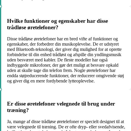
Hvilke funktioner og egenskaber har disse
trådløse øretelefoner?
Disse trådløse øretelefoner har en bred vifte af funktioner og
egenskaber, der forbedrer din musikoplevelse. De er udstyret
med Bluetooth-teknologi, der giver dig mulighed for at oprette
forbindelse til din enhed trådløst og afspille din yndlingsmusik
uden besværet med kabler. De fleste modeller har også
indbyggede mikrofoner, der gør det muligt at besvare opkald
uden at skulle tage din telefon frem. Nogle øretelefoner har
endda støjreducerende funktioner, der reducerer omgivende støj
og giver dig en mere fordybende lytteoplevelse.
Er disse øretelefoner velegnede til brug under
træning?
Ja, mange af disse trådløse øretelefoner er specielt designet til at
være velegnede til træning. De er ofte dryp- eller svedafvisende,