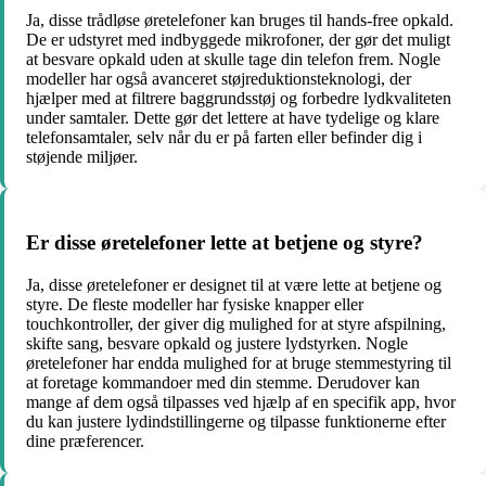
Ja, disse trådløse øretelefoner kan bruges til hands-free opkald.
De er udstyret med indbyggede mikrofoner, der gør det muligt
at besvare opkald uden at skulle tage din telefon frem. Nogle
modeller har også avanceret støjreduktionsteknologi, der
hjælper med at filtrere baggrundsstøj og forbedre lydkvaliteten
under samtaler. Dette gør det lettere at have tydelige og klare
telefonsamtaler, selv når du er på farten eller befinder dig i
støjende miljøer.
Er disse øretelefoner lette at betjene og styre?
Ja, disse øretelefoner er designet til at være lette at betjene og
styre. De fleste modeller har fysiske knapper eller
touchkontroller, der giver dig mulighed for at styre afspilning,
skifte sang, besvare opkald og justere lydstyrken. Nogle
øretelefoner har endda mulighed for at bruge stemmestyring til
at foretage kommandoer med din stemme. Derudover kan
mange af dem også tilpasses ved hjælp af en specifik app, hvor
du kan justere lydindstillingerne og tilpasse funktionerne efter
dine præferencer.