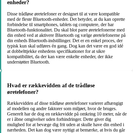
enheder?
Disse trådløse øretelefoner er designet til at være kompatible
med de fleste Bluetooth-enheder. Det betyder, at du kan oprette
forbindelse til smartphones, tablets og computere, der har
Bluetooth-funktionalitet. Du skal blot parre øretelefonerne med
din enhed ved at aktivere Bluetooth og vælge øretelefonerne på
din enheds Bluetooth-indstillinger. Det er en enkel proces, der
typisk kun skal udføres én gang. Dog kan det være en god idé
at dobbelttjekke enhedens specifikationer for at sikre
kompatibilitet, da der kan være enkelte enheder, der ikke
understøtter Bluetooth.
Hvad er rækkevidden af de trådløse
øretelefoner?
Rækkevidden af disse trådløse øretelefoner varierer afhængigt
af modellen og andre faktorer som miljøet, hvor de bruges.
Generelt har de dog en rækkevidde på omkring 10 meter, når de
er i åbne omgivelser uden forhindringer. Dette giver dig
mulighed for at bevæge dig frit uden at skulle have din enhed i
nærheden. Det kan dog være nyttigt at bemærke, at hvis du går