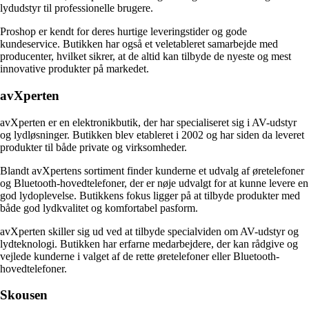
lydudstyr til professionelle brugere.
Proshop er kendt for deres hurtige leveringstider og gode
kundeservice. Butikken har også et veletableret samarbejde med
producenter, hvilket sikrer, at de altid kan tilbyde de nyeste og mest
innovative produkter på markedet.
avXperten
avXperten er en elektronikbutik, der har specialiseret sig i AV-udstyr
og lydløsninger. Butikken blev etableret i 2002 og har siden da leveret
produkter til både private og virksomheder.
Blandt avXpertens sortiment finder kunderne et udvalg af øretelefoner
og Bluetooth-hovedtelefoner, der er nøje udvalgt for at kunne levere en
god lydoplevelse. Butikkens fokus ligger på at tilbyde produkter med
både god lydkvalitet og komfortabel pasform.
avXperten skiller sig ud ved at tilbyde specialviden om AV-udstyr og
lydteknologi. Butikken har erfarne medarbejdere, der kan rådgive og
vejlede kunderne i valget af de rette øretelefoner eller Bluetooth-
hovedtelefoner.
Skousen