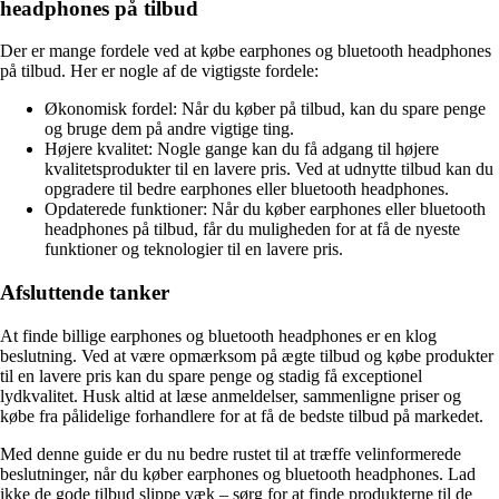
headphones på tilbud
Der er mange fordele ved at købe earphones og bluetooth headphones
på tilbud. Her er nogle af de vigtigste fordele:
Økonomisk fordel: Når du køber på tilbud, kan du spare penge
og bruge dem på andre vigtige ting.
Højere kvalitet: Nogle gange kan du få adgang til højere
kvalitetsprodukter til en lavere pris. Ved at udnytte tilbud kan du
opgradere til bedre earphones eller bluetooth headphones.
Opdaterede funktioner: Når du køber earphones eller bluetooth
headphones på tilbud, får du muligheden for at få de nyeste
funktioner og teknologier til en lavere pris.
Afsluttende tanker
At finde billige earphones og bluetooth headphones er en klog
beslutning. Ved at være opmærksom på ægte tilbud og købe produkter
til en lavere pris kan du spare penge og stadig få exceptionel
lydkvalitet. Husk altid at læse anmeldelser, sammenligne priser og
købe fra pålidelige forhandlere for at få de bedste tilbud på markedet.
Med denne guide er du nu bedre rustet til at træffe velinformerede
beslutninger, når du køber earphones og bluetooth headphones. Lad
ikke de gode tilbud slippe væk – sørg for at finde produkterne til de