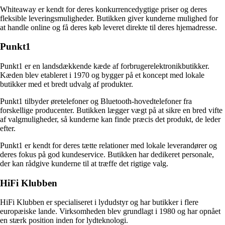
Whiteaway er kendt for deres konkurrencedygtige priser og deres
fleksible leveringsmuligheder. Butikken giver kunderne mulighed for
at handle online og få deres køb leveret direkte til deres hjemadresse.
Punkt1
Punkt1 er en landsdækkende kæde af forbrugerelektronikbutikker.
Kæden blev etableret i 1970 og bygger på et koncept med lokale
butikker med et bredt udvalg af produkter.
Punkt1 tilbyder øretelefoner og Bluetooth-hovedtelefoner fra
forskellige producenter. Butikken lægger vægt på at sikre en bred vifte
af valgmuligheder, så kunderne kan finde præcis det produkt, de leder
efter.
Punkt1 er kendt for deres tætte relationer med lokale leverandører og
deres fokus på god kundeservice. Butikken har dedikeret personale,
der kan rådgive kunderne til at træffe det rigtige valg.
HiFi Klubben
HiFi Klubben er specialiseret i lydudstyr og har butikker i flere
europæiske lande. Virksomheden blev grundlagt i 1980 og har opnået
en stærk position inden for lydteknologi.