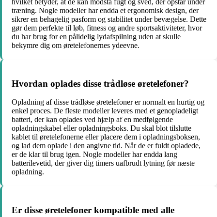
hvilket betyder, at de kan modstå fugt og sved, der opstår under
træning. Nogle modeller har endda et ergonomisk design, der
sikrer en behagelig pasform og stabilitet under bevægelse. Dette
gør dem perfekte til løb, fitness og andre sportsaktiviteter, hvor
du har brug for en pålidelig lydafspilning uden at skulle
bekymre dig om øretelefonernes ydeevne.
Hvordan oplades disse trådløse øretelefoner?
Opladning af disse trådløse øretelefoner er normalt en hurtig og
enkel proces. De fleste modeller leveres med et genopladeligt
batteri, der kan oplades ved hjælp af en medfølgende
opladningskabel eller opladningsboks. Du skal blot tilslutte
kablet til øretelefonerne eller placere dem i opladningsboksen,
og lad dem oplade i den angivne tid. Når de er fuldt opladede,
er de klar til brug igen. Nogle modeller har endda lang
batterilevetid, der giver dig timers uafbrudt lytning før næste
opladning.
Er disse øretelefoner kompatible med alle