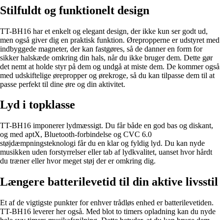
Stilfuldt og funktionelt design
TT-BH16 har et enkelt og elegant design, der ikke kun ser godt ud,
men også giver dig en praktisk funktion. Ørepropperne er udstyret med
indbyggede magneter, der kan fastgøres, så de danner en form for
sikker halskæde omkring din hals, når du ikke bruger dem. Dette gør
det nemt at holde styr på dem og undgå at miste dem. De kommer også
med udskiftelige ørepropper og ørekroge, så du kan tilpasse dem til at
passe perfekt til dine øre og din aktivitet.
Lyd i topklasse
TT-BH16 imponerer lydmæssigt. Du får både en god bas og diskant,
og med aptX, Bluetooth-forbindelse og CVC 6.0
støjdæmpningsteknologi får du en klar og fyldig lyd. Du kan nyde
musikken uden forstyrrelser eller tab af lydkvalitet, uanset hvor hårdt
du træner eller hvor meget støj der er omkring dig.
Længere batterilevetid til din aktive livsstil
Et af de vigtigste punkter for enhver trådløs enhed er batterilevetiden.
TT-BH16 leverer her også. Med blot to timers opladning kan du nyde