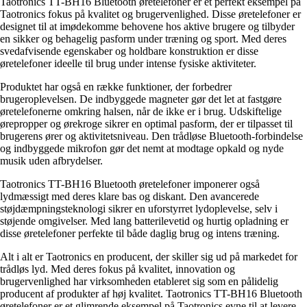
Taotronics TT-BH16 Bluetooth øretelefoner er et perfekt eksempel på
Taotronics fokus på kvalitet og brugervenlighed. Disse øretelefoner er
designet til at imødekomme behovene hos aktive brugere og tilbyder
en sikker og behagelig pasform under træning og sport. Med deres
svedafvisende egenskaber og holdbare konstruktion er disse
øretelefoner ideelle til brug under intense fysiske aktiviteter.
Produktet har også en række funktioner, der forbedrer
brugeroplevelsen. De indbyggede magneter gør det let at fastgøre
øretelefonerne omkring halsen, når de ikke er i brug. Udskiftelige
ørepropper og ørekroge sikrer en optimal pasform, der er tilpasset til
brugerens ører og aktivitetsniveau. Den trådløse Bluetooth-forbindelse
og indbyggede mikrofon gør det nemt at modtage opkald og nyde
musik uden afbrydelser.
Taotronics TT-BH16 Bluetooth øretelefoner imponerer også
lydmæssigt med deres klare bas og diskant. Den avancerede
støjdæmpningsteknologi sikrer en uforstyrret lydoplevelse, selv i
støjende omgivelser. Med lang batterilevetid og hurtig opladning er
disse øretelefoner perfekte til både daglig brug og intens træning.
Alt i alt er Taotronics en producent, der skiller sig ud på markedet for
trådløs lyd. Med deres fokus på kvalitet, innovation og
brugervenlighed har virksomheden etableret sig som en pålidelig
producent af produkter af høj kvalitet. Taotronics TT-BH16 Bluetooth
øretelefoner er et glimrende eksempel på Taotronics evne til at levere