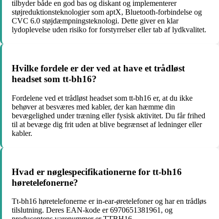
tilbyder både en god bas og diskant og implementerer
støjreduktionsteknologier som aptX, Bluetooth-forbindelse og
CVC 6.0 støjdæmpningsteknologi. Dette giver en klar
lydoplevelse uden risiko for forstyrrelser eller tab af lydkvalitet.
Hvilke fordele er der ved at have et trådløst
headset som tt-bh16?
Fordelene ved et trådløst headset som tt-bh16 er, at du ikke
behøver at besværes med kabler, der kan hæmme din
bevægelighed under træning eller fysisk aktivitet. Du får frihed
til at bevæge dig frit uden at blive begrænset af ledninger eller
kabler.
Hvad er nøglespecifikationerne for tt-bh16
høretelefonerne?
Tt-bh16 høretelefonerne er in-ear-øretelefoner og har en trådløs
tilslutning. Deres EAN-kode er 6970651381961, og
producentens varenummer er TTBH16.