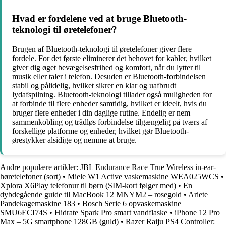
Hvad er fordelene ved at bruge Bluetooth-
teknologi til øretelefoner?
Brugen af Bluetooth-teknologi til øretelefoner giver flere
fordele. For det første eliminerer det behovet for kabler, hvilket
giver dig øget bevægelsesfrihed og komfort, når du lytter til
musik eller taler i telefon. Desuden er Bluetooth-forbindelsen
stabil og pålidelig, hvilket sikrer en klar og uafbrudt
lydafspilning. Bluetooth-teknologi tillader også muligheden for
at forbinde til flere enheder samtidig, hvilket er ideelt, hvis du
bruger flere enheder i din daglige rutine. Endelig er nem
sammenkobling og trådløs forbindelse tilgængelig på tværs af
forskellige platforme og enheder, hvilket gør Bluetooth-
ørestykker alsidige og nemme at bruge.
Andre populære artikler:
JBL Endurance Race True Wireless in-ear-
høretelefoner (sort)
•
Miele W1 Active vaskemaskine WEA025WCS
•
Xplora X6Play telefonur til børn (SIM-kort følger med)
•
En
dybdegående guide til MacBook 12 MNYM2 – rosegold
•
Ariete
Pandekagemaskine 183
•
Bosch Serie 6 opvaskemaskine
SMU6ECI74S
•
Hidrate Spark Pro smart vandflaske
•
iPhone 12 Pro
Max – 5G smartphone 128GB (guld)
•
Razer Raiju PS4 Controller: