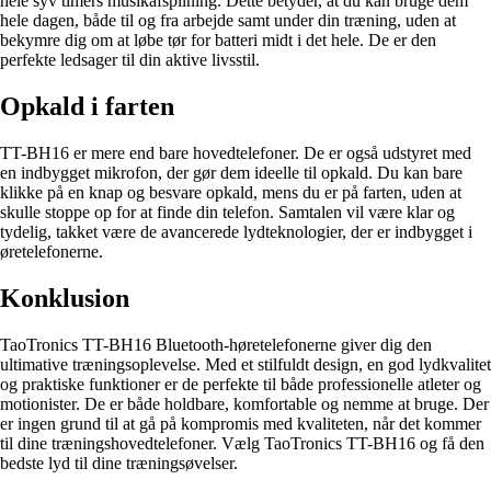
hele syv timers musikafspilning. Dette betyder, at du kan bruge dem
hele dagen, både til og fra arbejde samt under din træning, uden at
bekymre dig om at løbe tør for batteri midt i det hele. De er den
perfekte ledsager til din aktive livsstil.
Opkald i farten
TT-BH16 er mere end bare hovedtelefoner. De er også udstyret med
en indbygget mikrofon, der gør dem ideelle til opkald. Du kan bare
klikke på en knap og besvare opkald, mens du er på farten, uden at
skulle stoppe op for at finde din telefon. Samtalen vil være klar og
tydelig, takket være de avancerede lydteknologier, der er indbygget i
øretelefonerne.
Konklusion
TaoTronics TT-BH16 Bluetooth-høretelefonerne giver dig den
ultimative træningsoplevelse. Med et stilfuldt design, en god lydkvalitet
og praktiske funktioner er de perfekte til både professionelle atleter og
motionister. De er både holdbare, komfortable og nemme at bruge. Der
er ingen grund til at gå på kompromis med kvaliteten, når det kommer
til dine træningshovedtelefoner. Vælg TaoTronics TT-BH16 og få den
bedste lyd til dine træningsøvelser.