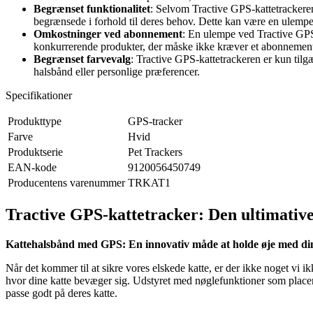
Begrænset funktionalitet
: Selvom Tractive GPS-kattetrackeren 
begrænsede i forhold til deres behov. Dette kan være en ulempe 
Omkostninger ved abonnement
: En ulempe ved Tractive GPS-k
konkurrerende produkter, der måske ikke kræver et abonnement 
Begrænset farvevalg
: Tractive GPS-kattetrackeren er kun tilg
halsbånd eller personlige præferencer.
Specifikationer
Produkttype
GPS-tracker
Farve
Hvid
Produktserie
Pet Trackers
EAN-kode
9120056450749
Producentens varenummer
TRKAT1
Tractive GPS-kattetracker: Den ultimative l
Kattehalsbånd med GPS: En innovativ måde at holde øje med din
Når det kommer til at sikre vores elskede katte, er der ikke noget vi 
hvor dine katte bevæger sig. Udstyret med nøglefunktioner som placerin
passe godt på deres katte.