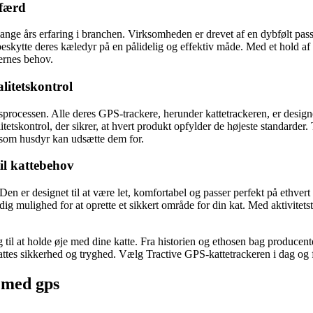
lfærd
ge års erfaring i branchen. Virksomheden er drevet af en dybfølt passi
eskytte deres kæledyr på en pålidelig og effektiv måde. Med et hold af 
jernes behov.
litetskontrol
nsprocessen. Alle deres GPS-trackere, herunder kattetrackeren, er designe
skontrol, der sikrer, at hvert produkt opfylder de højeste standarder. 
, som husdyr kan udsætte dem for.
til kattebehov
 Den er designet til at være let, komfortabel og passer perfekt på ethve
ig mulighed for at oprette et sikkert område for din kat. Med aktivitets
til at holde øje med dine katte. Fra historien og ethosen bag producenten
 kattes sikkerhed og tryghed. Vælg Tractive GPS-kattetrackeren i dag og 
d med gps