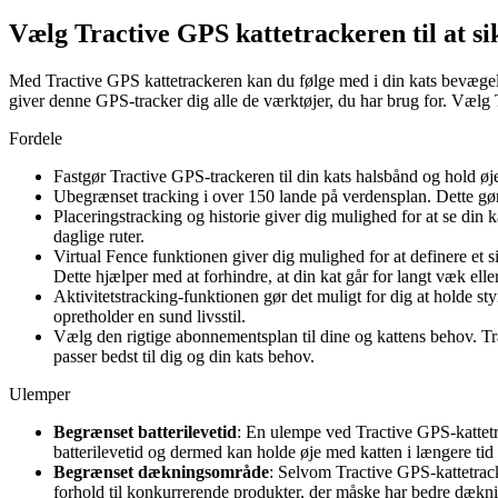
Vælg Tractive GPS kattetrackeren til at si
Med Tractive GPS kattetrackeren kan du følge med i din kats bevægelse
giver denne GPS-tracker dig alle de værktøjer, du har brug for. Vælg T
Fordele
Fastgør Tractive GPS-trackeren til din kats halsbånd og hold øj
Ubegrænset tracking i over 150 lande på verdensplan. Dette gør 
Placeringstracking og historie giver dig mulighed for at se din ka
daglige ruter.
Virtual Fence funktionen giver dig mulighed for at definere et 
Dette hjælper med at forhindre, at din kat går for langt væk ell
Aktivitetstracking-funktionen gør det muligt for dig at holde styr
opretholder en sund livsstil.
Vælg den rigtige abonnementsplan til dine og kattens behov. Trac
passer bedst til dig og din kats behov.
Ulemper
Begrænset batterilevetid
: En ulempe ved Tractive GPS-kattetr
batterilevetid og dermed kan holde øje med katten i længere tid 
Begrænset dækningsområde
: Selvom Tractive GPS-kattetrack
forhold til konkurrerende produkter, der måske har bedre dækn