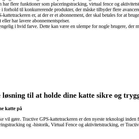
har flere funktioner som placeringstracking, virtual fence og aktivitets
i forhold til konkurrerende produkter, der måske tilbyder flere avance
attetrackeren er, at der er et abonnement, der skal betales for at bruge
eller har lavere abonnementspriser.
ængelig i hvid farve. Dette kan være en ulempe for nogle brugere, der 
øsning til at holde dine katte sikre og tryg
e katte på
ikke vil gøre. Tractive GPS-kattetrackeren er den nyeste teknologi inden
gstracking og -historik, Virtual Fence og aktivitetstracking, er Tracti