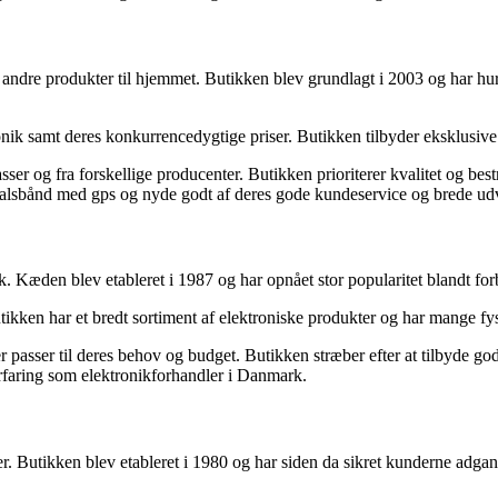
 andre produkter til hjemmet. Butikken blev grundlagt i 2003 og har hur
nik samt deres konkurrencedygtige priser. Butikken tilbyder eksklusive 
er og fra forskellige producenter. Butikken prioriterer kvalitet og bes
tehalsbånd med gps og nyde godt af deres gode kundeservice og brede ud
 Kæden blev etableret i 1987 og har opnået stor popularitet blandt for
ikken har et bredt sortiment af elektroniske produkter og har mange fys
asser til deres behov og budget. Butikken stræber efter at tilbyde gode 
erfaring som elektronikforhandler i Danmark.
. Butikken blev etableret i 1980 og har siden da sikret kunderne adgang