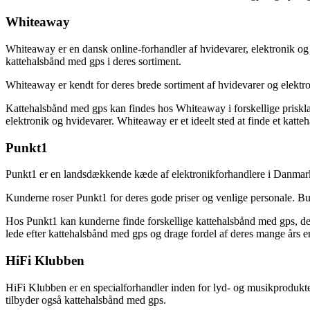
Whiteaway
Whiteaway er en dansk online-forhandler af hvidevarer, elektronik og
kattehalsbånd med gps i deres sortiment.
Whiteaway er kendt for deres brede sortiment af hvidevarer og elektro
Kattehalsbånd med gps kan findes hos Whiteaway i forskellige prisklass
elektronik og hvidevarer. Whiteaway er et ideelt sted at finde et kat
Punkt1
Punkt1 er en landsdækkende kæde af elektronikforhandlere i Danmark.
Kunderne roser Punkt1 for deres gode priser og venlige personale. But
Hos Punkt1 kan kunderne finde forskellige kattehalsbånd med gps, der p
lede efter kattehalsbånd med gps og drage fordel af deres mange års 
HiFi Klubben
HiFi Klubben er en specialforhandler inden for lyd- og musikprodukter
tilbyder også kattehalsbånd med gps.