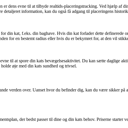
er dens evne til at tilbyde realtids-placeringstracking. Ved hjælp af di
 detaljeret information, kan du også få adgang til placeringens historik 
or din kat, f.eks. din baghave. Hvis din kat forlader dette definerede 
nden for en bestemt radius eller hvis du er bekymret for, at den vil stikke
ne til at spore din kats bevægelsesaktivitet. Du kan sætte daglige aktiv
at holde øje med din kats sundhed og trivsel.
 lande verden over. Uanset hvor du befinder dig, kan du være sikker på a
entsplan, der bedst passer til dine og din kats behov. Priserne starter