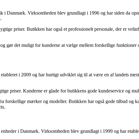
ik i Danmark. Virksomheden blev grundlagt i 1996 og har siden da opnåe
.
gtige priser. Butikken har også et professionelt personale, der er vel
og gør det muligt for kunderne at vælge mellem forskellige funktioner og
ableret i 2009 og har hurtigt udviklet sig til at være en af landets me
tige priser. Kunderne er glade for butikkens gode kundeservice og muli
ra forskellige mærker og modeller. Butikken har også gode tilbud og ka
is.
e enheder i Danmark. Virksomheden blev grundlagt i 1999 og har etabler