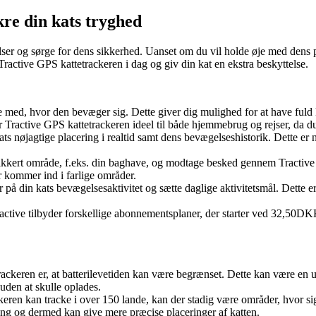
kre din kats tryghed
r og sørge for dens sikkerhed. Uanset om du vil holde øje med dens pla
ractive GPS kattetrackeren i dag og giv din kat en ekstra beskyttelse.
e med, hvor den bevæger sig. Dette giver dig mulighed for at have fuld 
Tractive GPS kattetrackeren ideel til både hjemmebrug og rejser, da du 
ts nøjagtige placering i realtid samt dens bevægelseshistorik. Dette er ny
sikkert område, f.eks. din baghave, og modtage besked gennem Tractive sm
er kommer ind i farlige områder.
 på din kats bevægelsesaktivitet og sætte daglige aktivitetsmål. Dette er i
tive tilbyder forskellige abonnementsplaner, der starter ved 32,50DKK p
ackeren er, at batterilevetiden kan være begrænset. Dette kan være en 
uden at skulle oplades.
eren kan tracke i over 150 lande, kan der stadig være områder, hvor sign
ing og dermed kan give mere præcise placeringer af katten.