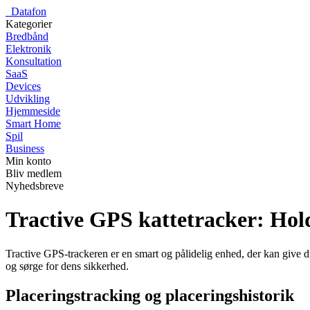
_
Datafon
Kategorier
Bredbånd
Elektronik
Konsultation
SaaS
Devices
Udvikling
Hjemmeside
Smart Home
Spil
Business
Min konto
Bliv medlem
Nyhedsbreve
Tractive GPS kattetracker: Hold
Tractive GPS-trackeren er en smart og pålidelig enhed, der kan give di
og sørge for dens sikkerhed.
Placeringstracking og placeringshistorik