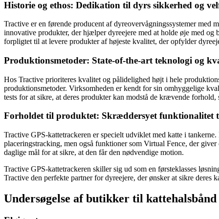
Historie og ethos: Dedikation til dyrs sikkerhed og ve
Tractive er en førende producent af dyreovervågningssystemer med man
innovative produkter, der hjælper dyreejere med at holde øje med og b
forpligtet til at levere produkter af højeste kvalitet, der opfylder dyree
Produktionsmetoder: State-of-the-art teknologi og kva
Hos Tractive prioriteres kvalitet og pålidelighed højt i hele produktio
produktionsmetoder. Virksomheden er kendt for sin omhyggelige kvalitet
tests for at sikre, at deres produkter kan modstå de krævende forhold
Forholdet til produktet: Skræddersyet funktionalitet 
Tractive GPS-kattetrackeren er specielt udviklet med katte i tankerne.
placeringstracking, men også funktioner som Virtual Fence, der giver d
daglige mål for at sikre, at den får den nødvendige motion.
Tractive GPS-kattetrackeren skiller sig ud som en førsteklasses løsning 
Tractive den perfekte partner for dyreejere, der ønsker at sikre deres
Undersøgelse af butikker til kattehalsbån