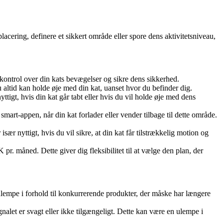
cering, definere et sikkert område eller spore dens aktivitetsniveau,
kontrol over din kats bevægelser og sikre dens sikkerhed.
altid kan holde øje med din kat, uanset hvor du befinder dig.
ttigt, hvis din kat går tabt eller hvis du vil holde øje med dens
art-appen, når din kat forlader eller vender tilbage til dette område.
sær nyttigt, hvis du vil sikre, at din kat får tilstrækkelig motion og
r. måned. Dette giver dig fleksibilitet til at vælge den plan, der
ulempe i forhold til konkurrerende produkter, der måske har længere
alet er svagt eller ikke tilgængeligt. Dette kan være en ulempe i