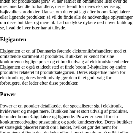
inden for produktkategori? Vi har samlet en omfattende liste over de
mest anerkendte forhandlere, der er kendt for deres ekspertise og
højkvalitetsprodukter. Uanset om du er på jagt efter boom 3-højttalere
eller lignende produkter, så vil du finde alle de nødvendige oplysninger
om disse butikker og mere til. Lad os dykke dybere ned i hver butik og
se, hvad de hver især har at tilbyde.
Elgiganten
Elgiganten er en af Danmarks førende elektronikforhandlere med et
omfattende sortiment af produkter. Butikken er kendt for sine
konkurrencedygtige priser og et bredt udvalg af elektroniske enheder.
Elgiganten er også et ideelt sted at finde boom 3-højttalere og andre
produkter relateret til produktkategorien. Deres ekspertise inden for
elektronik og deres bredt udvalg gør dem til et godt valg for
forbrugere, der leder efter disse produkter.
Power
Power er en populær detailkæde, der specialiserer sig i elektronik,
hvidevarer og meget mere. Butikken har et stort udvalg af produkter,
herunder boom 3-højttalere og lignende. Power er kendt for sin
konkurrencedygtige prissætning og gode kundeservice. Deres butikker
er strategisk placeret rundt om i landet, hvilket gør det nemt for
forbrugere at finde det, de leder efter. Uanset om du er på udkig efter