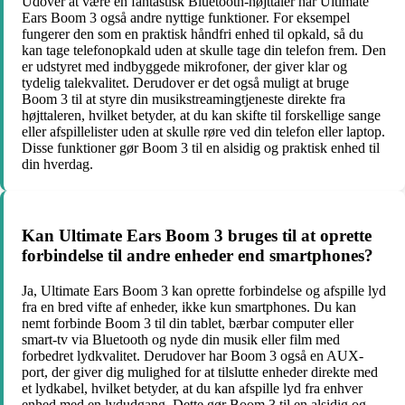
Udover at være en fantastisk Bluetooth-højttaler har Ultimate
Ears Boom 3 også andre nyttige funktioner. For eksempel
fungerer den som en praktisk håndfri enhed til opkald, så du
kan tage telefonopkald uden at skulle tage din telefon frem. Den
er udstyret med indbyggede mikrofoner, der giver klar og
tydelig talekvalitet. Derudover er det også muligt at bruge
Boom 3 til at styre din musikstreamingtjeneste direkte fra
højttaleren, hvilket betyder, at du kan skifte til forskellige sange
eller afspillelister uden at skulle røre ved din telefon eller laptop.
Disse funktioner gør Boom 3 til en alsidig og praktisk enhed til
din hverdag.
Kan Ultimate Ears Boom 3 bruges til at oprette
forbindelse til andre enheder end smartphones?
Ja, Ultimate Ears Boom 3 kan oprette forbindelse og afspille lyd
fra en bred vifte af enheder, ikke kun smartphones. Du kan
nemt forbinde Boom 3 til din tablet, bærbar computer eller
smart-tv via Bluetooth og nyde din musik eller film med
forbedret lydkvalitet. Derudover har Boom 3 også en AUX-
port, der giver dig mulighed for at tilslutte enheder direkte med
et lydkabel, hvilket betyder, at du kan afspille lyd fra enhver
enhed med en lydudgang. Dette gør Boom 3 til en alsidig og