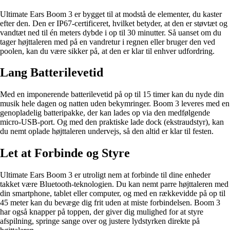
Ultimate Ears Boom 3 er bygget til at modstå de elementer, du kaster
efter den. Den er IP67-certificeret, hvilket betyder, at den er støvtæt og
vandtæt ned til én meters dybde i op til 30 minutter. Så uanset om du
tager højttaleren med på en vandretur i regnen eller bruger den ved
poolen, kan du være sikker på, at den er klar til enhver udfordring.
Lang Batterilevetid
Med en imponerende batterilevetid på op til 15 timer kan du nyde din
musik hele dagen og natten uden bekymringer. Boom 3 leveres med en
genopladelig batteripakke, der kan lades op via den medfølgende
micro-USB-port. Og med den praktiske lade dock (ekstraudstyr), kan
du nemt oplade højttaleren undervejs, så den altid er klar til festen.
Let at Forbinde og Styre
Ultimate Ears Boom 3 er utroligt nem at forbinde til dine enheder
takket være Bluetooth-teknologien. Du kan nemt parre højttaleren med
din smartphone, tablet eller computer, og med en rækkevidde på op til
45 meter kan du bevæge dig frit uden at miste forbindelsen. Boom 3
har også knapper på toppen, der giver dig mulighed for at styre
afspilning, springe sange over og justere lydstyrken direkte på