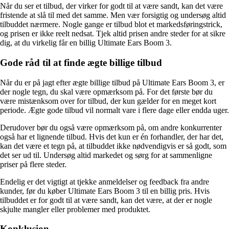
Når du ser et tilbud, der virker for godt til at være sandt, kan det være
fristende at slå til med det samme. Men vær forsigtig og undersøg altid
tilbuddet nærmere. Nogle gange er tilbud blot et markedsføringstrick,
og prisen er ikke reelt nedsat. Tjek altid prisen andre steder for at sikre
dig, at du virkelig får en billig Ultimate Ears Boom 3.
Gode råd til at finde ægte billige tilbud
Når du er på jagt efter ægte billige tilbud på Ultimate Ears Boom 3, er
der nogle tegn, du skal være opmærksom på. For det første bør du
være mistænksom over for tilbud, der kun gælder for en meget kort
periode. Ægte gode tilbud vil normalt vare i flere dage eller endda uger.
Derudover bør du også være opmærksom på, om andre konkurrenter
også har et lignende tilbud. Hvis det kun er én forhandler, der har det,
kan det være et tegn på, at tilbuddet ikke nødvendigvis er så godt, som
det ser ud til. Undersøg altid markedet og sørg for at sammenligne
priser på flere steder.
Endelig er det vigtigt at tjekke anmeldelser og feedback fra andre
kunder, før du køber Ultimate Ears Boom 3 til en billig pris. Hvis
tilbuddet er for godt til at være sandt, kan det være, at der er nogle
skjulte mangler eller problemer med produktet.
Konklusion