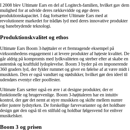
I 2008 blev Ultimate Ears en del af Logitech-familien, hvilket gav dem
mulighed for at udvide deres rækkevidde og øge deres
produktionskapacitet. I dag fortsætter Ultimate Ears med at
revolutionere markedet for trådløs lyd med deres innovative produkter
og banebrydende teknologi.
Produktionskvalitet og ethos
Ultimate Ears Boom 3-højttaler er et fremragende eksempel på
virksomhedens engagement i at levere produkter af højeste kvalitet. De
går aldrig på kompromis med lydkvaliteten og streber efter at skabe en
autentisk og kraftfuld lydoplevelse. Boom 3 byder på en imponerende
360 graders lyd, der fylder rummet og giver en følelse af at være midt i
musikken. Den er også vandtæt og stødsikker, hvilket gør den ideel til
udendørs eventyr eller poolfester.
Ultimate Ears sætter også en ære i at designe produkter, der er
funktionelle og brugervenlige. Boom 3-højttaleren har en intuitiv
kontrol, der gør det nemt at styre musikken og skifte mellem numre
eller justere lydstyrken. De forskellige farvevarianter og det holdbare
design gør den også til en stilfuld og holdbar følgesvend for enhver
musikelsker.
Boom 3 og prisen