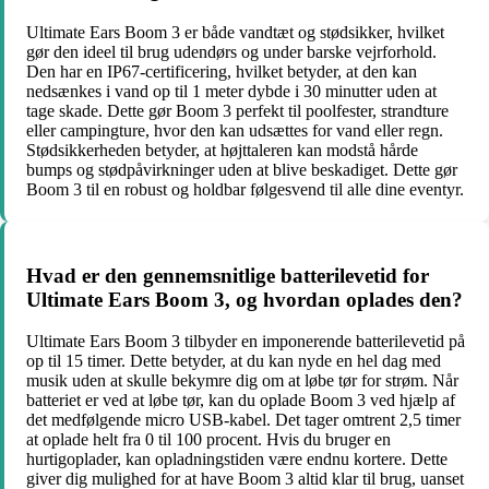
Ultimate Ears Boom 3 er både vandtæt og stødsikker, hvilket
gør den ideel til brug udendørs og under barske vejrforhold.
Den har en IP67-certificering, hvilket betyder, at den kan
nedsænkes i vand op til 1 meter dybde i 30 minutter uden at
tage skade. Dette gør Boom 3 perfekt til poolfester, strandture
eller campingture, hvor den kan udsættes for vand eller regn.
Stødsikkerheden betyder, at højttaleren kan modstå hårde
bumps og stødpåvirkninger uden at blive beskadiget. Dette gør
Boom 3 til en robust og holdbar følgesvend til alle dine eventyr.
Hvad er den gennemsnitlige batterilevetid for
Ultimate Ears Boom 3, og hvordan oplades den?
Ultimate Ears Boom 3 tilbyder en imponerende batterilevetid på
op til 15 timer. Dette betyder, at du kan nyde en hel dag med
musik uden at skulle bekymre dig om at løbe tør for strøm. Når
batteriet er ved at løbe tør, kan du oplade Boom 3 ved hjælp af
det medfølgende micro USB-kabel. Det tager omtrent 2,5 timer
at oplade helt fra 0 til 100 procent. Hvis du bruger en
hurtigoplader, kan opladningstiden være endnu kortere. Dette
giver dig mulighed for at have Boom 3 altid klar til brug, uanset