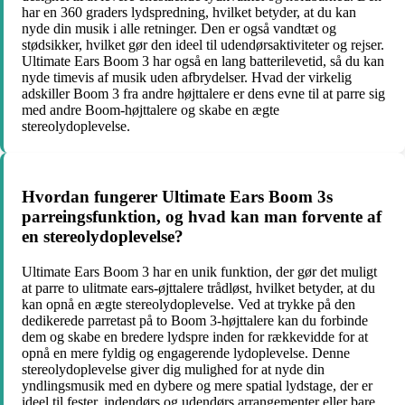
har en 360 graders lydspredning, hvilket betyder, at du kan
nyde din musik i alle retninger. Den er også vandtæt og
stødsikker, hvilket gør den ideel til udendørsaktiviteter og rejser.
Ultimate Ears Boom 3 har også en lang batterilevetid, så du kan
nyde timevis af musik uden afbrydelser. Hvad der virkelig
adskiller Boom 3 fra andre højttalere er dens evne til at parre sig
med andre Boom-højttalere og skabe en ægte
stereolydoplevelse.
Hvordan fungerer Ultimate Ears Boom 3s
parreingsfunktion, og hvad kan man forvente af
en stereolydoplevelse?
Ultimate Ears Boom 3 har en unik funktion, der gør det muligt
at parre to ulitmate ears-øjttalere trådløst, hvilket betyder, at du
kan opnå en ægte stereolydoplevelse. Ved at trykke på den
dedikerede parretast på to Boom 3-højttalere kan du forbinde
dem og skabe en bredere lydspre inden for rækkevidde for at
opnå en mere fyldig og engagerende lydoplevelse. Denne
stereolydoplevelse giver dig mulighed for at nyde din
yndlingsmusik med en dybere og mere spatial lydstage, der er
ideel til fester, indendørs og udendørs arrangementer eller bare