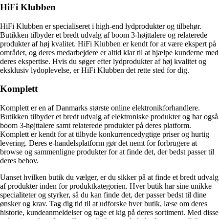
HiFi Klubben
HiFi Klubben er specialiseret i high-end lydprodukter og tilbehør.
Butikken tilbyder et bredt udvalg af boom 3-højttalere og relaterede
produkter af høj kvalitet. HiFi Klubben er kendt for at være ekspert på
området, og deres medarbejdere er altid klar til at hjælpe kunderne med
deres ekspertise. Hvis du søger efter lydprodukter af høj kvalitet og
eksklusiv lydoplevelse, er HiFi Klubben det rette sted for dig.
Komplett
Komplett er en af Danmarks største online elektronikforhandlere.
Butikken tilbyder et bredt udvalg af elektroniske produkter og har også
boom 3-højttalere samt relaterede produkter på deres platform.
Komplett er kendt for at tilbyde konkurrencedygtige priser og hurtig
levering. Deres e-handelsplatform gør det nemt for forbrugere at
browse og sammenligne produkter for at finde det, der bedst passer til
deres behov.
Uanset hvilken butik du vælger, er du sikker på at finde et bredt udvalg
af produkter inden for produktkategorien. Hver butik har sine unikke
specialiteter og styrker, så du kan finde det, der passer bedst til dine
ønsker og krav. Tag dig tid til at udforske hver butik, læse om deres
historie, kundeanmeldelser og tage et kig på deres sortiment. Med disse