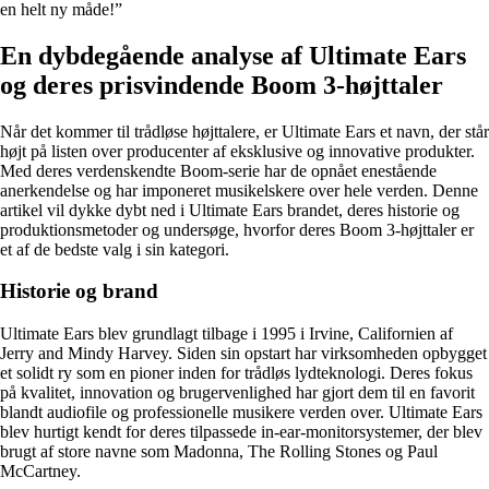
en helt ny måde!”
En dybdegående analyse af Ultimate Ears
og deres prisvindende Boom 3-højttaler
Når det kommer til trådløse højttalere, er Ultimate Ears et navn, der står
højt på listen over producenter af eksklusive og innovative produkter.
Med deres verdenskendte Boom-serie har de opnået enestående
anerkendelse og har imponeret musikelskere over hele verden. Denne
artikel vil dykke dybt ned i Ultimate Ears brandet, deres historie og
produktionsmetoder og undersøge, hvorfor deres Boom 3-højttaler er
et af de bedste valg i sin kategori.
Historie og brand
Ultimate Ears blev grundlagt tilbage i 1995 i Irvine, Californien af
Jerry and Mindy Harvey. Siden sin opstart har virksomheden opbygget
et solidt ry som en pioner inden for trådløs lydteknologi. Deres fokus
på kvalitet, innovation og brugervenlighed har gjort dem til en favorit
blandt audiofile og professionelle musikere verden over. Ultimate Ears
blev hurtigt kendt for deres tilpassede in-ear-monitorsystemer, der blev
brugt af store navne som Madonna, The Rolling Stones og Paul
McCartney.