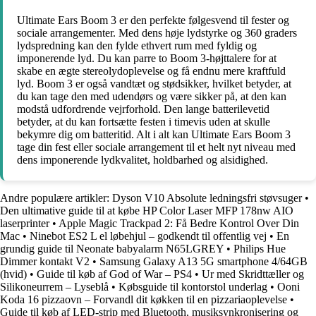
Ultimate Ears Boom 3 er den perfekte følgesvend til fester og
sociale arrangementer. Med dens høje lydstyrke og 360 graders
lydspredning kan den fylde ethvert rum med fyldig og
imponerende lyd. Du kan parre to Boom 3-højttalere for at
skabe en ægte stereolydoplevelse og få endnu mere kraftfuld
lyd. Boom 3 er også vandtæt og stødsikker, hvilket betyder, at
du kan tage den med udendørs og være sikker på, at den kan
modstå udfordrende vejrforhold. Den lange batterilevetid
betyder, at du kan fortsætte festen i timevis uden at skulle
bekymre dig om batteritid. Alt i alt kan Ultimate Ears Boom 3
tage din fest eller sociale arrangement til et helt nyt niveau med
dens imponerende lydkvalitet, holdbarhed og alsidighed.
Andre populære artikler:
Dyson V10 Absolute ledningsfri støvsuger
•
Den ultimative guide til at købe HP Color Laser MFP 178nw AIO
laserprinter
•
Apple Magic Trackpad 2: Få Bedre Kontrol Over Din
Mac
•
Ninebot ES2 L el løbehjul – godkendt til offentlig vej
•
En
grundig guide til Neonate babyalarm N65LGREY
•
Philips Hue
Dimmer kontakt V2
•
Samsung Galaxy A13 5G smartphone 4/64GB
(hvid)
•
Guide til køb af God of War – PS4
•
Ur med Skridttæller og
Silikoneurrem – Lyseblå
•
Købsguide til kontorstol underlag
•
Ooni
Koda 16 pizzaovn – Forvandl dit køkken til en pizzariaoplevelse
•
Guide til køb af LED-strip med Bluetooth, musiksynkronisering og