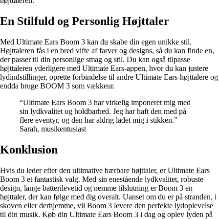
højttaleren.
En Stilfuld og Personlig Højttaler
Med Ultimate Ears Boom 3 kan du skabe din egen unikke stil.
Højttaleren fås i en bred vifte af farver og designs, så du kan finde en,
der passer til din personlige smag og stil. Du kan også tilpasse
højttaleren yderligere med Ultimate Ears-appen, hvor du kan justere
lydindstillinger, oprette forbindelse til andre Ultimate Ears-højttalere og
endda bruge BOOM 3 som vækkeur.
“Ultimate Ears Boom 3 har virkelig imponeret mig med
sin lydkvalitet og holdbarhed. Jeg har haft den med på
flere eventyr, og den har aldrig ladet mig i stikken.” –
Sarah, musikentusiast
Konklusion
Hvis du leder efter den ultimative bærbare højttaler, er Ultimate Ears
Boom 3 et fantastisk valg. Med sin enestående lydkvalitet, robuste
design, lange batterilevetid og nemme tilslutning er Boom 3 en
højttaler, der kan følge med dig overalt. Uanset om du er på stranden, i
skoven eller derhjemme, vil Boom 3 levere den perfekte lydoplevelse
til din musik. Køb din Ultimate Ears Boom 3 i dag og oplev lyden på