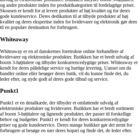
og andre produkter inden for produktkategorien til fordelagtige priser.
Skousen er kendt for at levere produkter af høj kvalitet og for deres
gode kundeservice. Deres dedikation til at tilbyde produkter af høj
kvalitet og deres ekspertise inden for hvidevarer og elektronik gør dem
til en populær destination for forbrugere.
Whiteaway
Whiteaway er en af danskernes foretrukne online forhandlere af
hvidevarer og elektroniske produkter. Butikken har et bredt udvalg af
boom 3-højttalere og tilbyder konkurrencedygtige priser. Whiteaway er
kendt for deres pålidelige service og hurtige levering. Uanset om du
handler online eller besøger deres butik, vil du kunne finde det, du
leder efter, og nyde godt af deres gode tilbud og service.
Punkt1
Punkt1 er en detailkæde, der tilbyder et omfattende udvalg af
elektroniske produkter og hvidevarer. Butikken har et bredt sortiment
af boom 3-højttalere og lignende produkter, der passer til forskellige
behov og budgetter. Punkt1 er kendt for deres konkurrencedygtige
priser og gode kundeservice. Deres mange butikker gør det nemt for
forbrugere at besøge en nær deres bopæl og finde det, de leder efter.