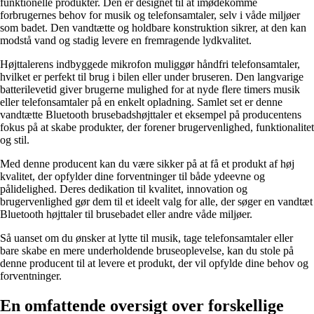
funktionelle produkter. Den er designet til at imødekomme
forbrugernes behov for musik og telefonsamtaler, selv i våde miljøer
som badet. Den vandtætte og holdbare konstruktion sikrer, at den kan
modstå vand og stadig levere en fremragende lydkvalitet.
Højttalerens indbyggede mikrofon muliggør håndfri telefonsamtaler,
hvilket er perfekt til brug i bilen eller under bruseren. Den langvarige
batterilevetid giver brugerne mulighed for at nyde flere timers musik
eller telefonsamtaler på en enkelt opladning. Samlet set er denne
vandtætte Bluetooth brusebadshøjttaler et eksempel på producentens
fokus på at skabe produkter, der forener brugervenlighed, funktionalitet
og stil.
Med denne producent kan du være sikker på at få et produkt af høj
kvalitet, der opfylder dine forventninger til både ydeevne og
pålidelighed. Deres dedikation til kvalitet, innovation og
brugervenlighed gør dem til et ideelt valg for alle, der søger en vandtæt
Bluetooth højttaler til brusebadet eller andre våde miljøer.
Så uanset om du ønsker at lytte til musik, tage telefonsamtaler eller
bare skabe en mere underholdende bruseoplevelse, kan du stole på
denne producent til at levere et produkt, der vil opfylde dine behov og
forventninger.
En omfattende oversigt over forskellige