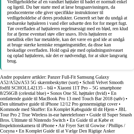
Vedligeholdelse af en vandtæt højtaler til badet er normalt enkel
og ligetil. Du bør starte med at læse brugsanvisningen, da
producenterne ofte giver specifikke instruktioner til
vedligeholdelse af deres produkter. Generelt set bør du undgå at
nedsænke højtaleren i vand eller udsætte den for for meget fugt.
Tør overfladen af højtaleren regelmæssigt med en blød, ren klud
for at fjerne eventuel støv eller snavs. Hvis højtaleren er
metallisk eller har metaldele, kan det være en god ide at undgå
at bruge stærke kemiske rengøringsmidler, da disse kan
beskadige overfladen. Hold også øje med opladningsniveauet
og oplad højtaleren, når det er nødvendigt, for at sikre langvarig
brug.
Andre populære artikler:
Panzer Full-Fit Samsung Galaxy
A52/A52s/A53 5G skærmbeskytter (sort)
•
Scholl Velvet Smooth
fodfil SCHOLL42135 – blå
•
Xiaomi 11T Pro – 5G smartphone
8/256GB (celestial blue)
•
Sonos One SL højttaler (hvid)
•
En
omfattende guide til MacBook Pro 13 med Touch Bar 2018 (sølv)
•
Den ultimative guide til iPhone 12/12 Pro gennemsigtigt cover
•
Kommode med Skuffer: En Komplet Købsguide til dit Hjem
•
JBL
Tour Pro 2 True Wireless in-ear høretelefoner
•
Guide til Super Smash
Bros. Ultimate til Nintendo Switch
•
En Guide til at Købe et
Inspektionskamera til iPhone
•
Air Fryer Sæt til Gowise / Phillips /
Cozyna
•
En Komplet Guide til at Vælge Den Rigtige Anker