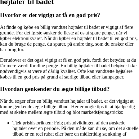
højtaler til badet
Hvorfor er det vigtigt at få en god pris?
At finde og købe en billig vandtæt højtaler til badet er vigtigt af flere
grunde. For det første ønsker de fleste af os at spare penge, når vi
køber elektronikvarer. Når du køber en højtaler til badet til en god pris,
kan du bruge de penge, du sparer, på andre ting, som du ønsker eller
har brug for.
Derudover er det også vigtigt at få en god pris, fordi det betyder, at du
får mere værdi for dine penge. En billig højtaler til badet behøver ikke
nødvendigvis at være af dårlig kvalitet. Ofte kan vandtætte højtalere
købes til en god pris på grund af særlige tilbud eller kampagner.
Hvordan genkender du ægte billige tilbud?
Når du søger efter en billig vandtæt højtaler til badet, er det vigtigt at
kunne genkende ægte billige tilbud. Her er nogle tips til at hjælpe dig
med at skelne mellem ægte tilbud og blot markedsføringstricks:
Tjek prishistorikken: Følg prisudviklingen af den ønskede
højtaler over en periode. På den måde kan du se, om det aktuelle
tilbud er en reel rabat eller bare en midlertidig sænkning af