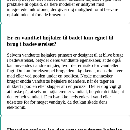
praktiske til opkald, da flere modeller er udstyret med
integrerede mikrofoner, der giver dig mulighed for at besvare
opkald uden at forlade bruseren.
Er en vandtæt højtaler til badet kun egnet til
brug i badeværelset?
Selvom vandtætte højtalere primært er designet til at blive brugt
i badeværelset, betyder deres vandtætte egenskaber, at de også
kan anvendes i andre miljøer, hvor der er risiko for vand eller
fugt. Du kan for eksempel bruge den i køkkenet, mens du laver
mad eller ved poolen under en poolfest. Nogle mennesker
bruger endda vandtætte højtalere udendørs, når de tager en
dukkert i poolen eller slapper af i en jacuzzi. Det er dog vigtigt
at huske på, at selvom højtaleren er vandtæt, betyder det ikke, at
den er helt vandtæt. Den bør ikke nedsænkes i vand eller
udsættes for for meget vandtryk, da det kan skade dens
elektronik.