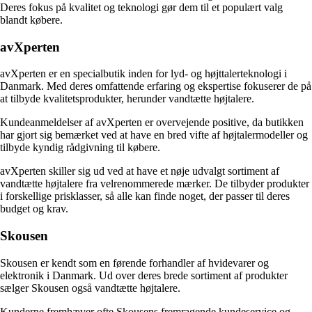
Deres fokus på kvalitet og teknologi gør dem til et populært valg
blandt købere.
avXperten
avXperten er en specialbutik inden for lyd- og højttalerteknologi i
Danmark. Med deres omfattende erfaring og ekspertise fokuserer de på
at tilbyde kvalitetsprodukter, herunder vandtætte højtalere.
Kundeanmeldelser af avXperten er overvejende positive, da butikken
har gjort sig bemærket ved at have en bred vifte af højtalermodeller og
tilbyde kyndig rådgivning til købere.
avXperten skiller sig ud ved at have et nøje udvalgt sortiment af
vandtætte højtalere fra velrenommerede mærker. De tilbyder produkter
i forskellige prisklasser, så alle kan finde noget, der passer til deres
budget og krav.
Skousen
Skousen er kendt som en førende forhandler af hvidevarer og
elektronik i Danmark. Ud over deres brede sortiment af produkter
sælger Skousen også vandtætte højtalere.
Kunderne fremhæver ofte Skousens fremragende kundeservice og