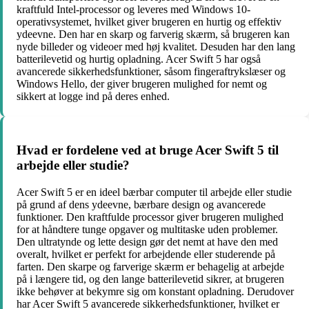
kraftfuld Intel-processor og leveres med Windows 10-
operativsystemet, hvilket giver brugeren en hurtig og effektiv
ydeevne. Den har en skarp og farverig skærm, så brugeren kan
nyde billeder og videoer med høj kvalitet. Desuden har den lang
batterilevetid og hurtig opladning. Acer Swift 5 har også
avancerede sikkerhedsfunktioner, såsom fingeraftrykslæser og
Windows Hello, der giver brugeren mulighed for nemt og
sikkert at logge ind på deres enhed.
Hvad er fordelene ved at bruge Acer Swift 5 til
arbejde eller studie?
Acer Swift 5 er en ideel bærbar computer til arbejde eller studie
på grund af dens ydeevne, bærbare design og avancerede
funktioner. Den kraftfulde processor giver brugeren mulighed
for at håndtere tunge opgaver og multitaske uden problemer.
Den ultratynde og lette design gør det nemt at have den med
overalt, hvilket er perfekt for arbejdende eller studerende på
farten. Den skarpe og farverige skærm er behagelig at arbejde
på i længere tid, og den lange batterilevetid sikrer, at brugeren
ikke behøver at bekymre sig om konstant opladning. Derudover
har Acer Swift 5 avancerede sikkerhedsfunktioner, hvilket er