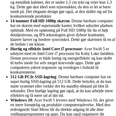
og metallisk kabinet, der er under 1,5 cm tykt og vejer kun 1,3
kg. Dette gør den ideel som rejsemakker, da den er let at bære
rundt på. Det elegante design gør også, at den skiller sig ud fra
konkurrerende produkter.
14 tommer Full HD 1080p skærm
: Denne bærbare computer
har en skærm med supersmalle kanter, hvilket udnytter pladsen
optimalt. Med en opløsning på Full HD 1080p får du et højt
detaljeniveau, og IPS-teknologien giver dybere kontraster,
klarere farver og bredere synsvinkel. Dette gør skærmen til en af
de bedste i sin klasse.
Hurtig og effektiv Intel Core i7 processor
: Acer Swift 5 er
udstyret med en Intel Core i7 processor fra Kaby Lake familien.
Denne processor er både hurtig og energieffektiv og kan skifte
til turbo mode for selv meget krævende apps. Dette gør
computeren yderst responsiv og overlegen i forhold til
konkurrenterne.
512 GB PCIe SSD-lagring
: Denne bærbare computer har en
super hurtig SSD-lagring på 512 GB. Dette betyder, at du kan
starte systemet eller vække det fra standby-tilstand på blot få
sekunder. Den hurtige lagring gør også, at du kan arbejde mere
effektivt og få mere ud af din tid.
Windows 10
: Acer Swift 5 leveres med Windows 10, der giver
en mere fornøjelig og produktiv computeroplevelse. Med den
redesignede Start Menu får du direkte adgang til alle dine
yndlingsprogrammer og apps. Du kan også organisere dit