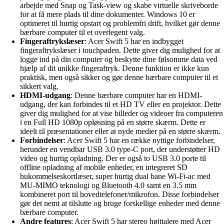
arbejde med Snap og Task-view og skabe virtuelle skriveborde
for at få mere plads til dine dokumenter. Windows 10 er
optimeret til hurtig opstart og problemfri drift, hvilket gør denne
bærbare computer til et overlegent valg.
Fingeraftrykslæser
: Acer Swift 5 har en indbygget
fingeraftrykslæser i touchpaden. Dette giver dig mulighed for at
logge ind på din computer og beskytte dine følsomme data ved
hjælp af dit unikke fingeraftryk. Denne funktion er ikke kun
praktisk, men også sikker og gør denne bærbare computer til et
sikkert valg.
HDMI-udgang
: Denne bærbare computer har en HDMI-
udgang, der kan forbindes til et HD TV eller en projektor. Dette
giver dig mulighed for at vise billeder og videoer fra computeren
i en Full HD 1080p opløsning på en større skærm. Dette er
ideelt til præsentationer eller at nyde medier på en større skærm.
Forbindelser
: Acer Swift 5 har en række nyttige forbindelser,
herunder en vendbar USB 3.0 type-C port, der understøtter HD
video og hurtig opladning. Der er også to USB 3.0 porte til
offline opladning af mobile enheder, en integreret SD
hukommelseskortlæser, super hurtig dual bane Wi-Fi-ac med
MU-MIMO teknologi og Bluetooth 4.0 samt en 3.5 mm
kombineret port til hovedtelefoner/mikrofon. Disse forbindelser
gør det nemt at tilslutte og bruge forskellige enheder med denne
bærbare computer.
Andre features
: Acer Swift 5 har stereo højttalere med Acer