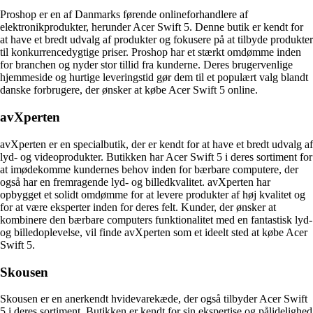
Proshop er en af Danmarks førende onlineforhandlere af
elektronikprodukter, herunder Acer Swift 5. Denne butik er kendt for
at have et bredt udvalg af produkter og fokusere på at tilbyde produkter
til konkurrencedygtige priser. Proshop har et stærkt omdømme inden
for branchen og nyder stor tillid fra kunderne. Deres brugervenlige
hjemmeside og hurtige leveringstid gør dem til et populært valg blandt
danske forbrugere, der ønsker at købe Acer Swift 5 online.
avXperten
avXperten er en specialbutik, der er kendt for at have et bredt udvalg af
lyd- og videoprodukter. Butikken har Acer Swift 5 i deres sortiment for
at imødekomme kundernes behov inden for bærbare computere, der
også har en fremragende lyd- og billedkvalitet. avXperten har
opbygget et solidt omdømme for at levere produkter af høj kvalitet og
for at være eksperter inden for deres felt. Kunder, der ønsker at
kombinere den bærbare computers funktionalitet med en fantastisk lyd-
og billedoplevelse, vil finde avXperten som et ideelt sted at købe Acer
Swift 5.
Skousen
Skousen er en anerkendt hvidevarekæde, der også tilbyder Acer Swift
5 i deres sortiment. Butikken er kendt for sin ekspertise og pålidelighed