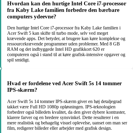
Hvordan kan den hurtige Intel Core i7-processor
fra Kaby Lake familien forbedre den bærbare
computers ydeevne?
Den hurtige Intel Core i7-processor fra Kaby Lake familien i
Acer Swift 5 kan skifte til turbo mode, selv ved meget
krævende apps. Det betyder, at brugere kan køre komplekse og
ressourcekrævende programmer uden problemer. Med 8 GB
RAM og det indbyggede Intel HD grafikkort 620 er
computeren også i stand til at køre grafisk-intensive opgaver og
spil smidigt.
Hvad er fordelene ved Acer Swift 5s 14 tommer
IPS-skærm?
Acer Swift 5s 14 tommer IPS-skærm giver en høj detaljegrad
takket være Full HD 1080p opløsningen. IPS-teknologien
forbedrer også billedets kvalitet, da den giver dybere kontraster,
klarere farver og en bredere synsvinkel. Dette resulterer i en
mere realistisk og behagelig visuel oplevelse, uanset om man ser
film, redigerer billeder eller arbejder med grafisk design.