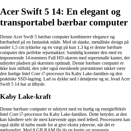
Acer Swift 5 14: En elegant og
transportabel bærbar computer
Denne Acer Swift 5 bærbar computer kombinerer elegance og
bærbarhed på en fantastisk måde. Med sit slanke, metalliske design på
under 1,5 cm tykkelse og en vægt på kun 1,3 kg er denne bærbare
computer den perfekte rejsemakker. Samtidig kommer den med en
imponerende 14-tommers Full HD-skærm med supersmalle kanter, der
udnytter pladsen på skærmen optimalt. Denne bærbare computer er
ikke kun stilfuld, den yder også enestående præstationer takket være
den hurtige Intel Core i7-processor fra Kaby Lake-familien og den
praktiske SSD-lagring. Lad os dykke ned i detaljerne og se, hvad Acer
Swift 5 14 har at tilbyde.
Kaby Lake-kraft
Denne bærbare computer er udstyret med en hurtig og energieffektiv
Intel Core i7-processor fra Kaby Lake-familien. Dette betyder, at den
kan håndtere selv de mest krævende apps med lethed. Processoren kan
også skifte til turbo mode for at give ekstra ydeevne, når det er
nødvendigt. Med 8 GB RAM får du en hurtig og responsiv