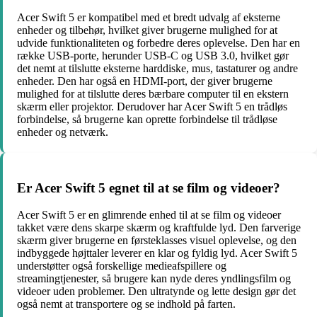
Acer Swift 5 er kompatibel med et bredt udvalg af eksterne
enheder og tilbehør, hvilket giver brugerne mulighed for at
udvide funktionaliteten og forbedre deres oplevelse. Den har en
række USB-porte, herunder USB-C og USB 3.0, hvilket gør
det nemt at tilslutte eksterne harddiske, mus, tastaturer og andre
enheder. Den har også en HDMI-port, der giver brugerne
mulighed for at tilslutte deres bærbare computer til en ekstern
skærm eller projektor. Derudover har Acer Swift 5 en trådløs
forbindelse, så brugerne kan oprette forbindelse til trådløse
enheder og netværk.
Er Acer Swift 5 egnet til at se film og videoer?
Acer Swift 5 er en glimrende enhed til at se film og videoer
takket være dens skarpe skærm og kraftfulde lyd. Den farverige
skærm giver brugerne en førsteklasses visuel oplevelse, og den
indbyggede højttaler leverer en klar og fyldig lyd. Acer Swift 5
understøtter også forskellige medieafspillere og
streamingtjenester, så brugere kan nyde deres yndlingsfilm og
videoer uden problemer. Den ultratynde og lette design gør det
også nemt at transportere og se indhold på farten.