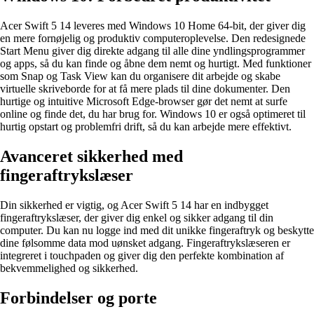
Acer Swift 5 14 leveres med Windows 10 Home 64-bit, der giver dig
en mere fornøjelig og produktiv computeroplevelse. Den redesignede
Start Menu giver dig direkte adgang til alle dine yndlingsprogrammer
og apps, så du kan finde og åbne dem nemt og hurtigt. Med funktioner
som Snap og Task View kan du organisere dit arbejde og skabe
virtuelle skriveborde for at få mere plads til dine dokumenter. Den
hurtige og intuitive Microsoft Edge-browser gør det nemt at surfe
online og finde det, du har brug for. Windows 10 er også optimeret til
hurtig opstart og problemfri drift, så du kan arbejde mere effektivt.
Avanceret sikkerhed med
fingeraftrykslæser
Din sikkerhed er vigtig, og Acer Swift 5 14 har en indbygget
fingeraftrykslæser, der giver dig enkel og sikker adgang til din
computer. Du kan nu logge ind med dit unikke fingeraftryk og beskytte
dine følsomme data mod uønsket adgang. Fingeraftrykslæseren er
integreret i touchpaden og giver dig den perfekte kombination af
bekvemmelighed og sikkerhed.
Forbindelser og porte