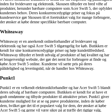
inden for hvidevarer og elektronik. Skousen tilbyder en bred vifte af
produkter, herunder bærbare computere som Acer Swift 5, der opfylder
kundernes behov. Deres konkurrencedygtige priser og fokus på
kundeservice gør Skousen til et foretrukket valg for mange forbrugere,
der ønsker at købe denne specifikke bærbare computer.
Whiteaway
Whiteaway er en anerkendt onlineforhandler af hvidevarer og
elektronik og har også Acer Swift 5 tilgængelig for køb. Butikken er
kendt for sine konkurrencedygtige priser og høje kundetilfredshed.
Whiteaway tilbyder et bredt udvalg af produkter af høj kvalitet og har
et brugervenligt website, der gør det nemt for forbrugere at finde og
købe Acer Swift 5 online. Kunderne vil sætte pris på deres
pålidelighed og leveringstid, når de handler hos Whiteaway.
Punkt1
Punkt1 er en velkendt elektronikforhandler og har Acer Swift 5 blandt
deres udvalg af bærbare computere. Butikken er kendt for at have et
godt omdømme og tilbyde produkter til attraktive priser. Punkt1 giver
kunderne mulighed for at se og prøve produkterne, inden de køber
dem, hvilket gør det til et populært valg for dem, der ønsker at købe
Acer Swift 5 og gerne vil være sikre på at træffe det rigtige valg.