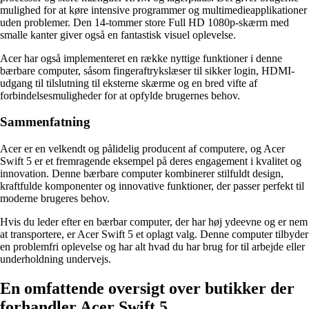
mulighed for at køre intensive programmer og multimedieapplikationer
uden problemer. Den 14-tommer store Full HD 1080p-skærm med
smalle kanter giver også en fantastisk visuel oplevelse.
Acer har også implementeret en række nyttige funktioner i denne
bærbare computer, såsom fingeraftrykslæser til sikker login, HDMI-
udgang til tilslutning til eksterne skærme og en bred vifte af
forbindelsesmuligheder for at opfylde brugernes behov.
Sammenfatning
Acer er en velkendt og pålidelig producent af computere, og Acer
Swift 5 er et fremragende eksempel på deres engagement i kvalitet og
innovation. Denne bærbare computer kombinerer stilfuldt design,
kraftfulde komponenter og innovative funktioner, der passer perfekt til
moderne brugeres behov.
Hvis du leder efter en bærbar computer, der har høj ydeevne og er nem
at transportere, er Acer Swift 5 et oplagt valg. Denne computer tilbyder
en problemfri oplevelse og har alt hvad du har brug for til arbejde eller
underholdning undervejs.
En omfattende oversigt over butikker der
forhandler Acer Swift 5