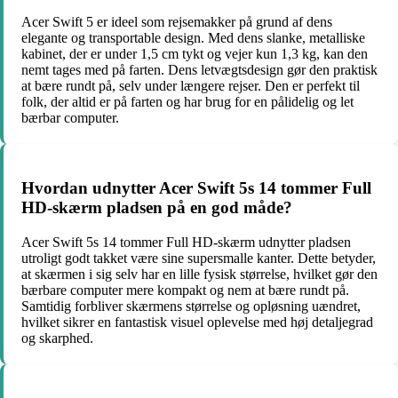
Acer Swift 5 er ideel som rejsemakker på grund af dens
elegante og transportable design. Med dens slanke, metalliske
kabinet, der er under 1,5 cm tykt og vejer kun 1,3 kg, kan den
nemt tages med på farten. Dens letvægtsdesign gør den praktisk
at bære rundt på, selv under længere rejser. Den er perfekt til
folk, der altid er på farten og har brug for en pålidelig og let
bærbar computer.
Hvordan udnytter Acer Swift 5s 14 tommer Full
HD-skærm pladsen på en god måde?
Acer Swift 5s 14 tommer Full HD-skærm udnytter pladsen
utroligt godt takket være sine supersmalle kanter. Dette betyder,
at skærmen i sig selv har en lille fysisk størrelse, hvilket gør den
bærbare computer mere kompakt og nem at bære rundt på.
Samtidig forbliver skærmens størrelse og opløsning uændret,
hvilket sikrer en fantastisk visuel oplevelse med høj detaljegrad
og skarphed.