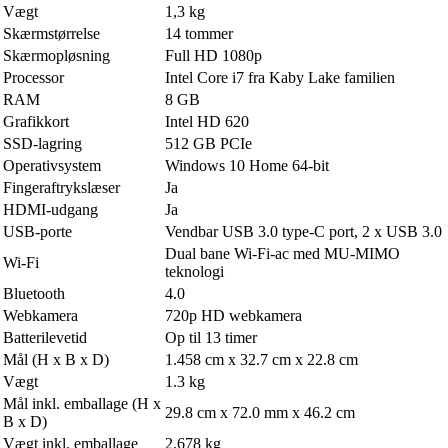
Vægt
1,3 kg
Skærmstørrelse
14 tommer
Skærmopløsning
Full HD 1080p
Processor
Intel Core i7 fra Kaby Lake familien
RAM
8 GB
Grafikkort
Intel HD 620
SSD-lagring
512 GB PCIe
Operativsystem
Windows 10 Home 64-bit
Fingeraftrykslæser
Ja
HDMI-udgang
Ja
USB-porte
Vendbar USB 3.0 type-C port, 2 x USB 3.0
Dual bane Wi-Fi-ac med MU-MIMO
Wi-Fi
teknologi
Bluetooth
4.0
Webkamera
720p HD webkamera
Batterilevetid
Op til 13 timer
Mål (H x B x D)
1.458 cm x 32.7 cm x 22.8 cm
Vægt
1.3 kg
Mål inkl. emballage (H x
29.8 cm x 72.0 mm x 46.2 cm
B x D)
Vægt inkl. emballage
2.678 kg