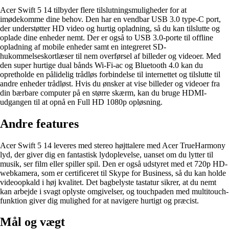
Acer Swift 5 14 tilbyder flere tilslutningsmuligheder for at
imødekomme dine behov. Den har en vendbar USB 3.0 type-C port,
der understøtter HD video og hurtig opladning, så du kan tilslutte og
oplade dine enheder nemt. Der er også to USB 3.0-porte til offline
opladning af mobile enheder samt en integreret SD-
hukommelseskortlæser til nem overførsel af billeder og videoer. Med
den super hurtige dual bånds Wi-Fi-ac og Bluetooth 4.0 kan du
opretholde en pålidelig trådløs forbindelse til internettet og tilslutte til
andre enheder trådløst. Hvis du ønsker at vise billeder og videoer fra
din bærbare computer på en større skærm, kan du bruge HDMI-
udgangen til at opnå en Full HD 1080p opløsning.
Andre features
Acer Swift 5 14 leveres med stereo højttalere med Acer TrueHarmony
lyd, der giver dig en fantastisk lydoplevelse, uanset om du lytter til
musik, ser film eller spiller spil. Den er også udstyret med et 720p HD-
webkamera, som er certificeret til Skype for Business, så du kan holde
videoopkald i høj kvalitet. Det bagbelyste tastatur sikrer, at du nemt
kan arbejde i svagt oplyste omgivelser, og touchpaden med multitouch-
funktion giver dig mulighed for at navigere hurtigt og præcist.
Mål og vægt