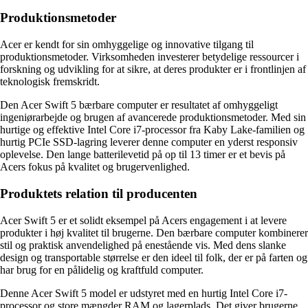
Produktionsmetoder
Acer er kendt for sin omhyggelige og innovative tilgang til
produktionsmetoder. Virksomheden investerer betydelige ressourcer i
forskning og udvikling for at sikre, at deres produkter er i frontlinjen af
teknologisk fremskridt.
Den Acer Swift 5 bærbare computer er resultatet af omhyggeligt
ingeniørarbejde og brugen af avancerede produktionsmetoder. Med sin
hurtige og effektive Intel Core i7-processor fra Kaby Lake-familien og
hurtig PCIe SSD-lagring leverer denne computer en yderst responsiv
oplevelse. Den lange batterilevetid på op til 13 timer er et bevis på
Acers fokus på kvalitet og brugervenlighed.
Produktets relation til producenten
Acer Swift 5 er et solidt eksempel på Acers engagement i at levere
produkter i høj kvalitet til brugerne. Den bærbare computer kombinerer
stil og praktisk anvendelighed på enestående vis. Med dens slanke
design og transportable størrelse er den ideel til folk, der er på farten og
har brug for en pålidelig og kraftfuld computer.
Denne Acer Swift 5 model er udstyret med en hurtig Intel Core i7-
processor og store mængder RAM og lagerplads. Det giver brugerne