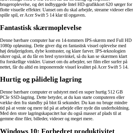
brugeroplevelse, og det indbyggede Intel HD-grafikkort 620 sørger for
flotte visuelle effekter. Uanset om du skal arbejde, streame videoer eller
spille spil, er Acer Swift 5 14 klar til opgaven.
Fantastisk skærmoplevelse
Denne bærbare computer har en 14-tommers IPS-skærm med Full HD
1080p opløsning. Dette giver dig en fantastisk visuel oplevelse med
høj detaljerigdom, dybe kontraster, og klare farver. IPS-teknologien
sikrer også, at du får en bred synsvinkel, så du kan se skærmen klart
fra forskellige vinkler. Uanset om du arbejder, ser film eller surfer på
nettet, får du altid en imponerende visuel kvalitet på Acer Swift 5 14.
Hurtig og pålidelig lagring
Denne bærbare computer er udstyret med en super hurtig 512 GB
PCIe SSD-lagring. Dette betyder, at du kan starte computeren eller
vække den fra standby på blot få sekunder. Du kan nu bruge mindre
tid på at vente og mere tid på at arbejde eller nyde din underholdning.
Med den store lagringskapacitet har du også masser af plads til at
gemme dine filer, billeder, videoer og meget mere.
Windows 10: Forbedret produktivitet