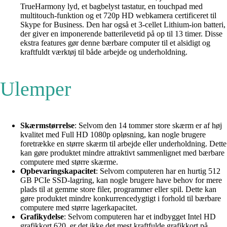
TrueHarmony lyd, et bagbelyst tastatur, en touchpad med
multitouch-funktion og et 720p HD webkamera certificeret til
Skype for Business. Den har også et 3-cellet Lithium-ion batteri,
der giver en imponerende batterilevetid på op til 13 timer. Disse
ekstra features gør denne bærbare computer til et alsidigt og
kraftfuldt værktøj til både arbejde og underholdning.
Ulemper
Skærmstørrelse
: Selvom den 14 tommer store skærm er af høj
kvalitet med Full HD 1080p opløsning, kan nogle brugere
foretrække en større skærm til arbejde eller underholdning. Dette
kan gøre produktet mindre attraktivt sammenlignet med bærbare
computere med større skærme.
Opbevaringskapacitet
: Selvom computeren har en hurtig 512
GB PCIe SSD-lagring, kan nogle brugere have behov for mere
plads til at gemme store filer, programmer eller spil. Dette kan
gøre produktet mindre konkurrencedygtigt i forhold til bærbare
computere med større lagerkapacitet.
Grafikydelse
: Selvom computeren har et indbygget Intel HD
grafikkort 620, er det ikke det mest kraftfulde grafikkort på