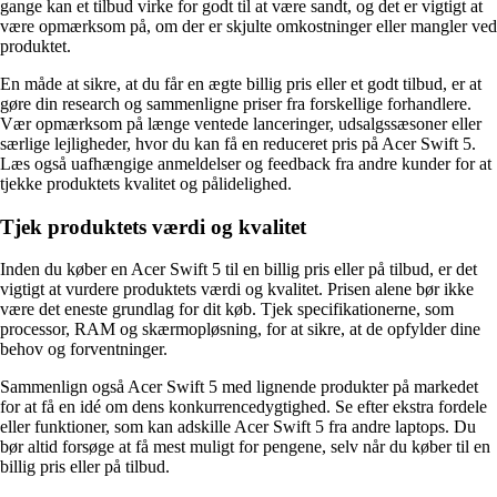
gange kan et tilbud virke for godt til at være sandt, og det er vigtigt at
være opmærksom på, om der er skjulte omkostninger eller mangler ved
produktet.
En måde at sikre, at du får en ægte billig pris eller et godt tilbud, er at
gøre din research og sammenligne priser fra forskellige forhandlere.
Vær opmærksom på længe ventede lanceringer, udsalgssæsoner eller
særlige lejligheder, hvor du kan få en reduceret pris på Acer Swift 5.
Læs også uafhængige anmeldelser og feedback fra andre kunder for at
tjekke produktets kvalitet og pålidelighed.
Tjek produktets værdi og kvalitet
Inden du køber en Acer Swift 5 til en billig pris eller på tilbud, er det
vigtigt at vurdere produktets værdi og kvalitet. Prisen alene bør ikke
være det eneste grundlag for dit køb. Tjek specifikationerne, som
processor, RAM og skærmopløsning, for at sikre, at de opfylder dine
behov og forventninger.
Sammenlign også Acer Swift 5 med lignende produkter på markedet
for at få en idé om dens konkurrencedygtighed. Se efter ekstra fordele
eller funktioner, som kan adskille Acer Swift 5 fra andre laptops. Du
bør altid forsøge at få mest muligt for pengene, selv når du køber til en
billig pris eller på tilbud.