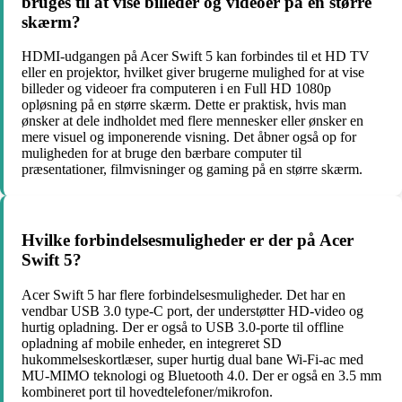
bruges til at vise billeder og videoer på en større
skærm?
HDMI-udgangen på Acer Swift 5 kan forbindes til et HD TV
eller en projektor, hvilket giver brugerne mulighed for at vise
billeder og videoer fra computeren i en Full HD 1080p
opløsning på en større skærm. Dette er praktisk, hvis man
ønsker at dele indholdet med flere mennesker eller ønsker en
mere visuel og imponerende visning. Det åbner også op for
muligheden for at bruge den bærbare computer til
præsentationer, filmvisninger og gaming på en større skærm.
Hvilke forbindelsesmuligheder er der på Acer
Swift 5?
Acer Swift 5 har flere forbindelsesmuligheder. Det har en
vendbar USB 3.0 type-C port, der understøtter HD-video og
hurtig opladning. Der er også to USB 3.0-porte til offline
opladning af mobile enheder, en integreret SD
hukommelseskortlæser, super hurtig dual bane Wi-Fi-ac med
MU-MIMO teknologi og Bluetooth 4.0. Der er også en 3.5 mm
kombineret port til hovedtelefoner/mikrofon.