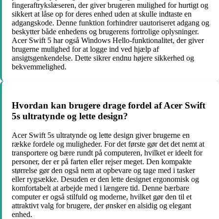
fingeraftrykslæseren, der giver brugeren mulighed for hurtigt og
sikkert at låse op for deres enhed uden at skulle indtaste en
adgangskode. Denne funktion forhindrer uautoriseret adgang og
beskytter både enhedens og brugerens fortrolige oplysninger.
Acer Swift 5 har også Windows Hello-funktionalitet, der giver
brugerne mulighed for at logge ind ved hjælp af
ansigtsgenkendelse. Dette sikrer endnu højere sikkerhed og
bekvemmelighed.
Hvordan kan brugere drage fordel af Acer Swift
5s ultratynde og lette design?
Acer Swift 5s ultratynde og lette design giver brugerne en
række fordele og muligheder. For det første gør det det nemt at
transportere og bære rundt på computeren, hvilket er ideelt for
personer, der er på farten eller rejser meget. Den kompakte
størrelse gør den også nem at opbevare og tage med i tasker
eller rygsække. Desuden er den lette designet ergonomisk og
komfortabelt at arbejde med i længere tid. Denne bærbare
computer er også stilfuld og moderne, hvilket gør den til et
attraktivt valg for brugere, der ønsker en alsidig og elegant
enhed.