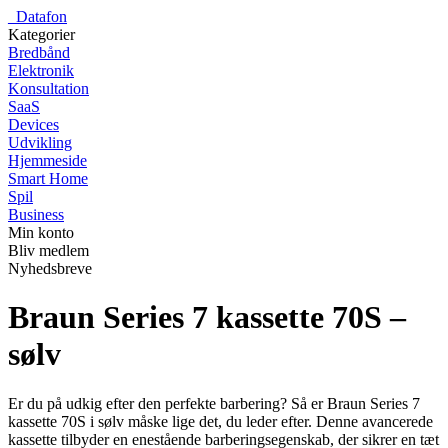
_
Datafon
Kategorier
Bredbånd
Elektronik
Konsultation
SaaS
Devices
Udvikling
Hjemmeside
Smart Home
Spil
Business
Min konto
Bliv medlem
Nyhedsbreve
Braun Series 7 kassette 70S –
sølv
Er du på udkig efter den perfekte barbering? Så er Braun Series 7
kassette 70S i sølv måske lige det, du leder efter. Denne avancerede
kassette tilbyder en enestående barberingsegenskab, der sikrer en tæt