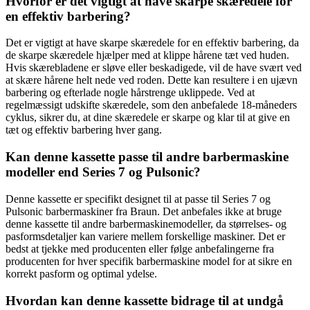
Hvorfor er det vigtigt at have skarpe skæredele for
en effektiv barbering?
Det er vigtigt at have skarpe skæredele for en effektiv barbering, da
de skarpe skæredele hjælper med at klippe hårene tæt ved huden.
Hvis skærebladene er sløve eller beskadigede, vil de have svært ved
at skære hårene helt nede ved roden. Dette kan resultere i en ujævn
barbering og efterlade nogle hårstrenge uklippede. Ved at
regelmæssigt udskifte skæredele, som den anbefalede 18-måneders
cyklus, sikrer du, at dine skæredele er skarpe og klar til at give en
tæt og effektiv barbering hver gang.
Kan denne kassette passe til andre barbermaskine
modeller end Series 7 og Pulsonic?
Denne kassette er specifikt designet til at passe til Series 7 og
Pulsonic barbermaskiner fra Braun. Det anbefales ikke at bruge
denne kassette til andre barbermaskinemodeller, da størrelses- og
pasformsdetaljer kan variere mellem forskellige maskiner. Det er
bedst at tjekke med producenten eller følge anbefalingerne fra
producenten for hver specifik barbermaskine model for at sikre en
korrekt pasform og optimal ydelse.
Hvordan kan denne kassette bidrage til at undgå