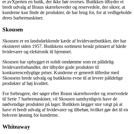
er avXperten en butik, der ikke bør overses. Butikken tilbyder et
bredt udvalg af Braun skærehoveder og reservedele, der sikrer, at
kunderne kan finde de produkter, de har brug for, for at vedligeholde
deres barbermaskiner.
Skousen
Skousen er en landsdækkende kæde af hvidevarebutikker, der har
eksisteret siden 1957. Butikkens sortiment består primært af hårde
hvidevarer og elektronik til hjemmet.
Skousen har opbygget et solidt omdømme som en pålidelig
hvidevareforhandler, der tilbyder gode produkter til
konkurrencedygtige priser. Kunderne er generelt tilfredse med
Skousens brede udvalg og butikkens evne til at levere pålidelige
produkter af høj kvalitet.
For forbrugere, der søger efter Braun skærehoveder og reservedele
til Serie 7 barbermaskiner, vil Skousen sandsynligvis have de
nødvendige produkter på lager. Butikken lægger stor vægt på at
have et bredt udvalg af hvidevarer og tilbehør, hvilket gør det til en
bekvem løsning for kunderne.
Whiteaway