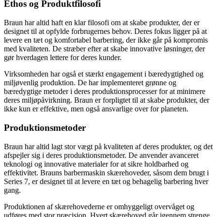
Ethos og Produktfilosofi
Braun har altid haft en klar filosofi om at skabe produkter, der er
designet til at opfylde forbrugernes behov. Deres fokus ligger på at
levere en tæt og komfortabel barbering, der ikke går på kompromis
med kvaliteten. De stræber efter at skabe innovative løsninger, der
gør hverdagen lettere for deres kunder.
Virksomheden har også et stærkt engagement i bæredygtighed og
miljøvenlig produktion. De har implementeret grønne og
bæredygtige metoder i deres produktionsprocesser for at minimere
deres miljøpåvirkning. Braun er forpligtet til at skabe produkter, der
ikke kun er effektive, men også ansvarlige over for planeten.
Produktionsmetoder
Braun har altid lagt stor vægt på kvaliteten af deres produkter, og det
afspejler sig i deres produktionsmetoder. De anvender avanceret
teknologi og innovative materialer for at sikre holdbarhed og
effektivitet. Brauns barbermaskin skærehoveder, såsom dem brugt i
Series 7, er designet til at levere en tæt og behagelig barbering hver
gang.
Produktionen af ​​skærehovederne er omhyggeligt overvåget og
udføres med stor præcision. Hvert skærehoved går igennem strenge