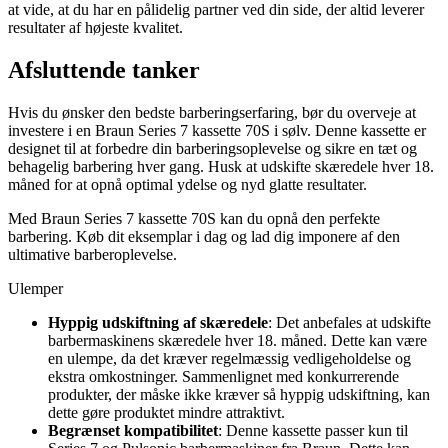
at vide, at du har en pålidelig partner ved din side, der altid leverer
resultater af højeste kvalitet.
Afsluttende tanker
Hvis du ønsker den bedste barberingserfaring, bør du overveje at
investere i en Braun Series 7 kassette 70S i sølv. Denne kassette er
designet til at forbedre din barberingsoplevelse og sikre en tæt og
behagelig barbering hver gang. Husk at udskifte skæredele hver 18.
måned for at opnå optimal ydelse og nyd glatte resultater.
Med Braun Series 7 kassette 70S kan du opnå den perfekte
barbering. Køb dit eksemplar i dag og lad dig imponere af den
ultimative barberoplevelse.
Ulemper
Hyppig udskiftning af skæredele
: Det anbefales at udskifte
barbermaskinens skæredele hver 18. måned. Dette kan være
en ulempe, da det kræver regelmæssig vedligeholdelse og
ekstra omkostninger. Sammenlignet med konkurrerende
produkter, der måske ikke kræver så hyppig udskiftning, kan
dette gøre produktet mindre attraktivt.
Begrænset kompatibilitet
: Denne kassette passer kun til