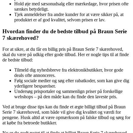
Hold øje med sæsonudsalg eller mærkedage, hvor prisen ofte
sænkes betydeligt.
Tjek anmeldelser fra andre kunder for at være sikker på, at
produktet er af god kvalitet, selvom prisen er lav.
Hvordan finder du de bedste tilbud på Braun Serie
7 skærehoved?
For at sikre, at du får en billig pris på Braun Serie 7 skærehoved,
skal du være på udkig efter gode tilbud. Her er nogle tips til at finde
de bedste tilbud:
Tilmeld dig nyhedsbreve fra elektronikbutikker, hvor gode
deals ofte annonceres.
Følg sociale medier og søg efter rabatkoder, som kan give dig
yderligere besparelser.
Undersøg prisportaler og sammenlign priser på forskellige
webshops – på den måde kan du finde den laveste pris.
Ved at bruge disse tips kan du finde et ægte billigt tilbud på Braun
Serie 7 skærehoved, som både vil give dig kvalitet og værdi for
pengene. Husk altid at være opmærksom på falske tilbud og sørg for
at købe fra betroede butikker.
Nu er du godt rustet til at finde et billigt Braun Serie 7 skærehoved