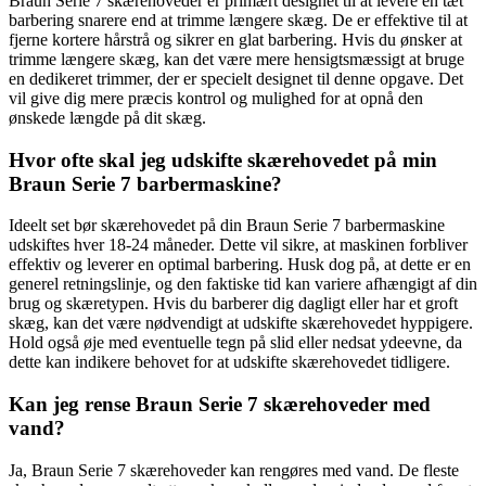
Braun Serie 7 skærehoveder er primært designet til at levere en tæt
barbering snarere end at trimme længere skæg. De er effektive til at
fjerne kortere hårstrå og sikrer en glat barbering. Hvis du ønsker at
trimme længere skæg, kan det være mere hensigtsmæssigt at bruge
en dedikeret trimmer, der er specielt designet til denne opgave. Det
vil give dig mere præcis kontrol og mulighed for at opnå den
ønskede længde på dit skæg.
Hvor ofte skal jeg udskifte skærehovedet på min
Braun Serie 7 barbermaskine?
Ideelt set bør skærehovedet på din Braun Serie 7 barbermaskine
udskiftes hver 18-24 måneder. Dette vil sikre, at maskinen forbliver
effektiv og leverer en optimal barbering. Husk dog på, at dette er en
generel retningslinje, og den faktiske tid kan variere afhængigt af din
brug og skæretypen. Hvis du barberer dig dagligt eller har et groft
skæg, kan det være nødvendigt at udskifte skærehovedet hyppigere.
Hold også øje med eventuelle tegn på slid eller nedsat ydeevne, da
dette kan indikere behovet for at udskifte skærehovedet tidligere.
Kan jeg rense Braun Serie 7 skærehoveder med
vand?
Ja, Braun Serie 7 skærehoveder kan rengøres med vand. De fleste