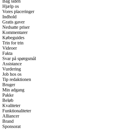
Bag siden
Hjælp os
Vores placeringer
Indhold
Gratis gaver
Nedsatte priser
Kommentarer
Købeguides
Trin for trin
Videoer
Fakta
Svar på spørgsmål
Assistance
Vurdering
Job hos os
Tip redaktionen
Bruger
Min adgang
Pakke
Beløb
Kvaliteter
Funktionaliteter
Alliancer
Brand
Sponsorat