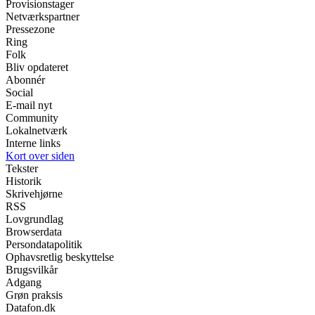
Provisionstager
Netværkspartner
Pressezone
Ring
Folk
Bliv opdateret
Abonnér
Social
E-mail nyt
Community
Lokalnetværk
Interne links
Kort over siden
Tekster
Historik
Skrivehjørne
RSS
Lovgrundlag
Browserdata
Persondatapolitik
Ophavsretlig beskyttelse
Brugsvilkår
Adgang
Grøn praksis
Datafon.dk