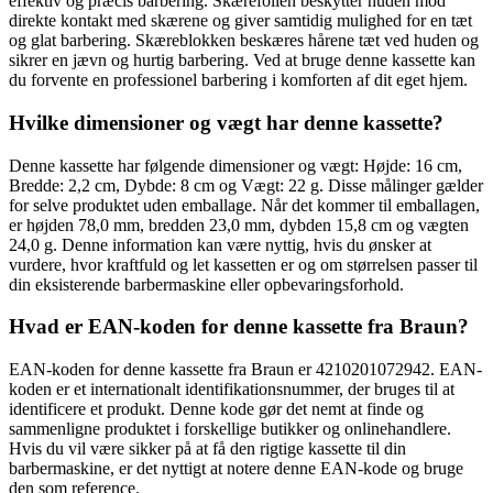
effektiv og præcis barbering. Skærefolien beskytter huden mod
direkte kontakt med skærene og giver samtidig mulighed for en tæt
og glat barbering. Skæreblokken beskæres hårene tæt ved huden og
sikrer en jævn og hurtig barbering. Ved at bruge denne kassette kan
du forvente en professionel barbering i komforten af dit eget hjem.
Hvilke dimensioner og vægt har denne kassette?
Denne kassette har følgende dimensioner og vægt: Højde: 16 cm,
Bredde: 2,2 cm, Dybde: 8 cm og Vægt: 22 g. Disse målinger gælder
for selve produktet uden emballage. Når det kommer til emballagen,
er højden 78,0 mm, bredden 23,0 mm, dybden 15,8 cm og vægten
24,0 g. Denne information kan være nyttig, hvis du ønsker at
vurdere, hvor kraftfuld og let kassetten er og om størrelsen passer til
din eksisterende barbermaskine eller opbevaringsforhold.
Hvad er EAN-koden for denne kassette fra Braun?
EAN-koden for denne kassette fra Braun er 4210201072942. EAN-
koden er et internationalt identifikationsnummer, der bruges til at
identificere et produkt. Denne kode gør det nemt at finde og
sammenligne produktet i forskellige butikker og onlinehandlere.
Hvis du vil være sikker på at få den rigtige kassette til din
barbermaskine, er det nyttigt at notere denne EAN-kode og bruge
den som reference.