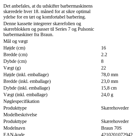
Det anbefales, at du udskifter barbermaskinens
skæredele hver 18. måned for at sikre optimal
ydelse for en tæt og komfortabel barbering.
Denne kassette integrerer skærefolien og
skæreblokken og passer til Series 7 og Pulsonic
barbermaskiner fra Braun.
Mål og vægt
Højde (cm)
16
Bredde (cm)
2.2
Dybde (cm)
8
Vægt (g)
22
Højde (inkl. emballage)
78,0 mm
Bredde (inkl. emballage)
23,0 mm
Dybde (inkl. emballage)
15,8 cm
Vægt (inkl. emballage)
24,0 g
Nøglespecifikation
Produkttype
Skærehoveder
Modelbeskrivelse
Produkttype
Skærehoveder
Modelnavn
Braun 70S
EAN-kode
4210201072942