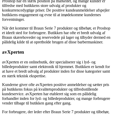
Proshop har en stærk position på markedet, og mange kunder er
tilfredse med butikkens store udvalg af produkter og
konkurrencedygtige priser. De positive kundeanmeldelser afspejler
butikkens engagement og evne til at imødekomme kundernes
forventninger.
Når det kommer til Braun Serie 7 produkter og tilbehør, er Proshop
et ideelt sted for forbrugere. Butikken har ofte et bredt udvalg af
Braun skærehoveder og reservedele på lager og tilbyder dermed en
pålidelig kilde til at opretholde brugen af ​​disse barbermaskiner.
avXperten
avXperten er en onlinebutik, der specialiserer sig i lyd- og
billedeprodukter samt elektronik til hjemmet. Butikken er kendt for
at have et bredt udvalg af produkter inden for disse kategorier samt
en stærk teknisk ekspertise.
Kunderne giver ofte avXperten positive anmeldelser og sætter pris
på butikkens fokus på kvalitetsprodukter og tilfredsstillende
kundeservice. avXperten har etableret sig som en pålidelig
forhandler inden for lyd- og billedeprodukter, og mange forbrugere
vender tilbage til butikken gang efter gang.
For forbrugere, der leder efter Braun Serie 7 produkter og tilbehør,