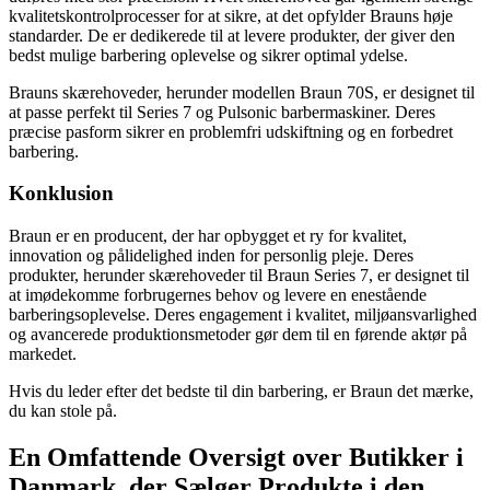
kvalitetskontrolprocesser for at sikre, at det opfylder Brauns høje
standarder. De er dedikerede til at levere produkter, der giver den
bedst mulige barbering oplevelse og sikrer optimal ydelse.
Brauns skærehoveder, herunder modellen Braun 70S, er designet til
at passe perfekt til Series 7 og Pulsonic barbermaskiner. Deres
præcise pasform sikrer en problemfri udskiftning og en forbedret
barbering.
Konklusion
Braun er en producent, der har opbygget et ry for kvalitet,
innovation og pålidelighed inden for personlig pleje. Deres
produkter, herunder skærehoveder til Braun Series 7, er designet til
at imødekomme forbrugernes behov og levere en enestående
barberingsoplevelse. Deres engagement i kvalitet, miljøansvarlighed
og avancerede produktionsmetoder gør dem til en førende aktør på
markedet.
Hvis du leder efter det bedste til din barbering, er Braun det mærke,
du kan stole på.
En Omfattende Oversigt over Butikker i
Danmark, der Sælger Produkte i den