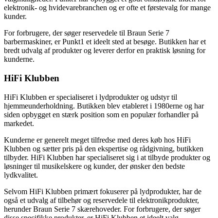
elektronik- og hvidevarebranchen og er ofte et førstevalg for mange
kunder.
For forbrugere, der søger reservedele til Braun Serie 7
barbermaskiner, er Punkt1 et ideelt sted at besøge. Butikken har et
bredt udvalg af produkter og leverer derfor en praktisk løsning for
kunderne.
HiFi Klubben
HiFi Klubben er specialiseret i lydprodukter og udstyr til
hjemmeunderholdning. Butikken blev etableret i 1980erne og har
siden opbygget en stærk position som en populær forhandler på
markedet.
Kunderne er generelt meget tilfredse med deres køb hos HiFi
Klubben og sætter pris på den ekspertise og rådgivning, butikken
tilbyder. HiFi Klubben har specialiseret sig i at tilbyde produkter og
løsninger til musikelskere og kunder, der ønsker den bedste
lydkvalitet.
Selvom HiFi Klubben primært fokuserer på lydprodukter, har de
også et udvalg af tilbehør og reservedele til elektronikprodukter,
herunder Braun Serie 7 skærehoveder. For forbrugere, der søger
disse specifikke produkter, er HiFi Klubben et ideelt valg.