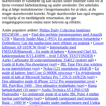
skærhoveder er vandtætte og kan skylles under rindende vand for at
fjerne eventuel hårbeklædning og andre urenheder. Det anbefales
dog at følge instruktionerne i brugermanualen for at sikre, at du
rengør skærehovedet korrekt. Nogle skærhoveder kan også rengøres
ved hjælp af en medfølgende rensestation, der gør
rengøringsprocessen endnu mere bekvem og effektiv.
Andre populære artikler:
Philips Daily Collection brødrister
HD258190 – sort
•
Find den perfekte træningspartner med Amazfit
GTR
•
Marvels Spider-Man 2 (PS5): En anmelderrost fortsættelse
•
Dobbeltovn: Gør din madlavning mere effektiv og praktisk
•
Coway
luftrenser AP-1019CW (hvid)
•
Internetradio med
FM/DAB/Bluetooth – En guide til købere
•
Kenwood Chef XL
køkkenmaskine KVL4100W – hvid TÆNK TESTVINDER
•
Aarke Carbonator III sodavandsmaskine 354012 (poleret stål)
•
Guide til Kobo Nia ebogslæser (sort)
•
JBL Tune Flex true wireless
in-ear-høretelefoner (sort)
•
Nokia G21 smartphone 4/64GB
•
En
guide til købere: Intel Core i5-9600K processor
•
En dybdegående
guide til køb af Microsoft Surface Pro 7 256 i5-10/8/256 (sort)
•
Den ultimative guide til iPhone 12/12 Pro gennemsigtigt cover
•
JBL PartyBox 1000 – Den ultimative festhøjttaler (sort)
•
Hama
højttalerkabel (10 meter)
•
Audio-Technica AT-LP60-USB
Pladespiller
•
En omfattende guide til at købe JBL Pulse 4 trådløs
bærbar partyhøjttaler (sort)
•
Infrarødt varmepanel med termostat,
Basic – 1000 W
•
Undgå skader under madlavningen med Unikia