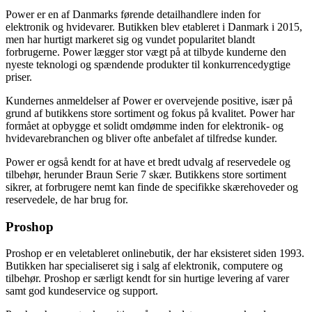
Power er en af Danmarks førende detailhandlere inden for
elektronik og hvidevarer. Butikken blev etableret i Danmark i 2015,
men har hurtigt markeret sig og vundet popularitet blandt
forbrugerne. Power lægger stor vægt på at tilbyde kunderne den
nyeste teknologi og spændende produkter til konkurrencedygtige
priser.
Kundernes anmeldelser af Power er overvejende positive, især på
grund af butikkens store sortiment og fokus på kvalitet. Power har
formået at opbygge et solidt omdømme inden for elektronik- og
hvidevarebranchen og bliver ofte anbefalet af tilfredse kunder.
Power er også kendt for at have et bredt udvalg af reservedele og
tilbehør, herunder Braun Serie 7 skær. Butikkens store sortiment
sikrer, at forbrugere nemt kan finde de specifikke skærehoveder og
reservedele, de har brug for.
Proshop
Proshop er en veletableret onlinebutik, der har eksisteret siden 1993.
Butikken har specialiseret sig i salg af elektronik, computere og
tilbehør. Proshop er særligt kendt for sin hurtige levering af varer
samt god kundeservice og support.