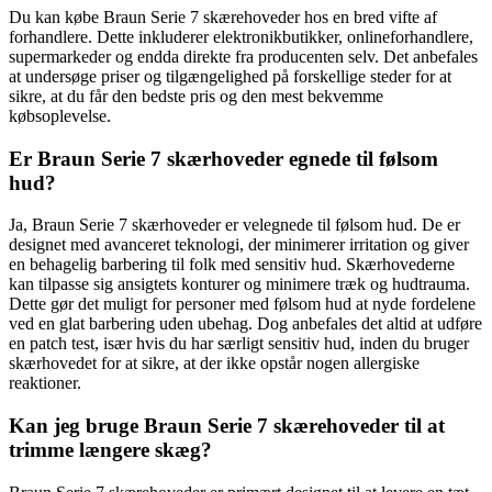
Du kan købe Braun Serie 7 skærehoveder hos en bred vifte af
forhandlere. Dette inkluderer elektronikbutikker, onlineforhandlere,
supermarkeder og endda direkte fra producenten selv. Det anbefales
at undersøge priser og tilgængelighed på forskellige steder for at
sikre, at du får den bedste pris og den mest bekvemme
købsoplevelse.
Er Braun Serie 7 skærhoveder egnede til følsom
hud?
Ja, Braun Serie 7 skærhoveder er velegnede til følsom hud. De er
designet med avanceret teknologi, der minimerer irritation og giver
en behagelig barbering til folk med sensitiv hud. Skærhovederne
kan tilpasse sig ansigtets konturer og minimere træk og hudtrauma.
Dette gør det muligt for personer med følsom hud at nyde fordelene
ved en glat barbering uden ubehag. Dog anbefales det altid at udføre
en patch test, især hvis du har særligt sensitiv hud, inden du bruger
skærhovedet for at sikre, at der ikke opstår nogen allergiske
reaktioner.
Kan jeg bruge Braun Serie 7 skærehoveder til at
trimme længere skæg?