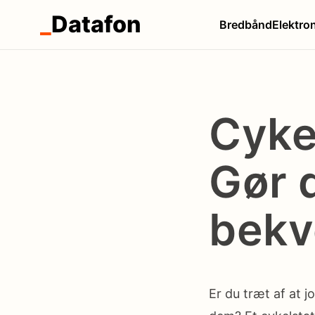
_
Datafon
Bredbånd
Elektro
Cykel
Gør 
bekv
Er du træt af at j