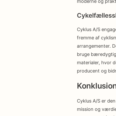
moderne og prakt
Cykelfælles
Cyklus A/S engager
fremme af cyklism
arrangementer. De
bruge bæredygtig
materialer, hvor d
producent og bidr
Konklusio
Cyklus A/S er den
mission og værdie