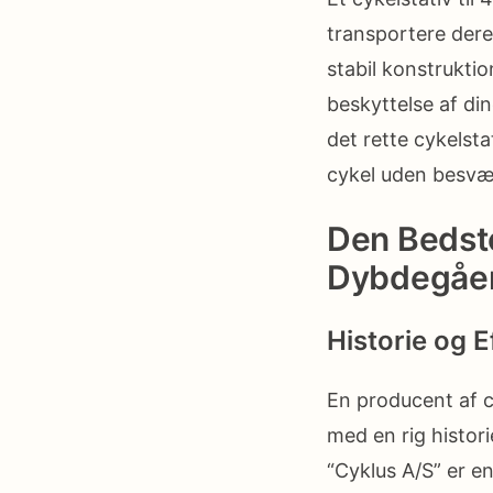
transportere dere
stabil konstrukti
beskyttelse af di
det rette cykelsta
cykel uden besvæ
Den Bedste
Dybdegåe
Historie og E
En producent af cy
med en rig histor
“Cyklus A/S” er e