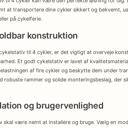
v til 4 cykler kan være den perfekte løsning for dig.
mt at transportere dine cykler sikkert og bekvemt, u
ller på cykelferie.
holdbar konstruktion
ykelstativ til 4 cykler, er det vigtigt at overveje kon
arhed. Et godt cykelstativ er lavet af kvalitetsmaterial
 belastningen af fire cykler og beskytte dem under tra
d robuste rammer og solide monteringsbeslag, der sik
lation og brugervenlighed
iv skal være nemt at installere og bruge. Vælg en mo