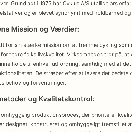
iver. Grundlagt i 1975 har Cyklus A/S utallige års erfa
elstativer og er blevet synonymt med holdbarhed og 
ns Mission og Værdier:
ndt for sin stærke mission om at fremme cykling som
forbedre folks livskvalitet. Virksomheden tror på, at 
kunne holde til enhver udfordring, samtidig med at det
tionaliteten. De stræber efter at levere det bedste c
es behov og forventninger.
etoder og Kvalitetskontrol:
 omhyggelig produktionsproces, der prioriterer kvali
er designet, konstrueret og omhyggeligt fremstillet a