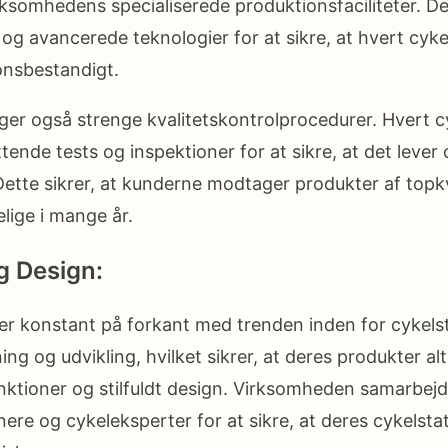
ksomhedens specialiserede produktionsfaciliteter. D
og avancerede teknologier for at sikre, at hvert cykels
ionsbestandigt.
er også strenge kvalitetskontrolprocedurer. Hvert cy
nde tests og inspektioner for at sikre, at det lever o
Dette sikrer, at kunderne modtager produkter af topkva
lige i mange år.
g Design:
ver konstant på forkant med trenden inden for cykelst
ning og udvikling, hvilket sikrer, at deres produkter al
nktioner og stilfuldt design. Virksomheden samarbej
re og cykeleksperter for at sikre, at deres cykelstati