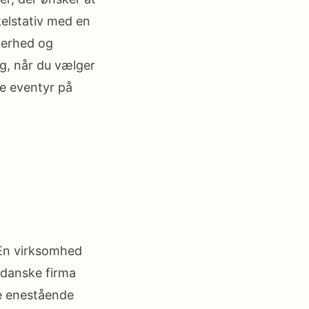
kelstativ med en
kerhed og
ng, når du vælger
re eventyr på
. En virksomhed
 danske firma
re enestående