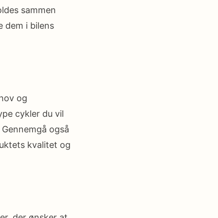
 foldes sammen
e dem i bilens
ehov og
pe cykler du vil
ig. Gennemgå også
uktets kvalitet og
ter, der ønsker at