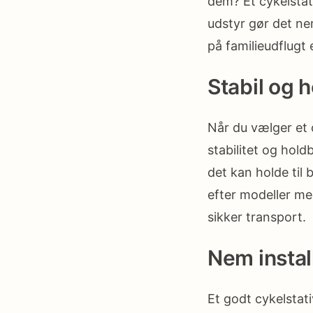
dem? Et cykelstati
udstyr gør det ne
på familieudflugt e
Stabil og 
Når du vælger et c
stabilitet og holdb
det kan holde til
efter modeller me
sikker transport.
Nem instal
Et godt cykelstat