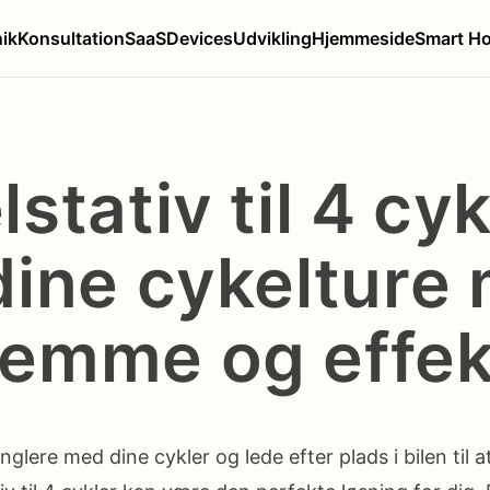
nik
Konsultation
SaaS
Devices
Udvikling
Hjemmeside
Smart H
stativ til 4 cyk
dine cykelture
emme og effek
onglere med dine cykler og lede efter plads i bilen til 