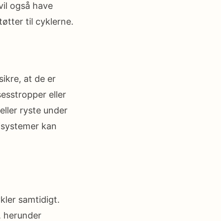
 vil også have
øtter til cyklerne.
ikre, at de er
esstropper eller
eller ryste under
risystemer kan
ykler samtidigt.
, herunder