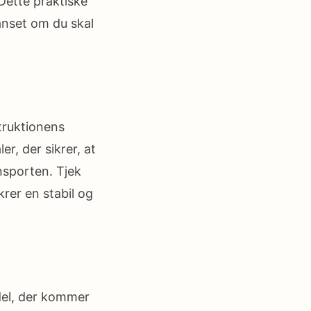
 Dette praktiske
anset om du skal
struktionens
er, der sikrer, at
nsporten. Tjek
rer en stabil og
del, der kommer