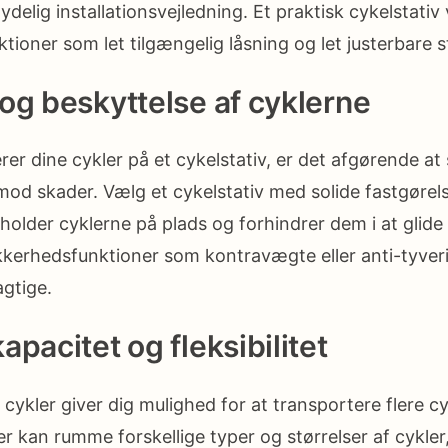
delig installationsvejledning. Et praktisk cykelstativ
tioner som let tilgængelig låsning og let justerbare st
og beskyttelse af cyklerne
er dine cykler på et cykelstativ, er det afgørende at s
od skader. Vælg et cykelstativ med solide fastgørels
holder cyklerne på plads og forhindrer dem i at glide 
ikkerhedsfunktioner som kontravægte eller anti-tyve
gtige.
pacitet og fleksibilitet
 4 cykler giver dig mulighed for at transportere flere c
r kan rumme forskellige typer og størrelser af cykler