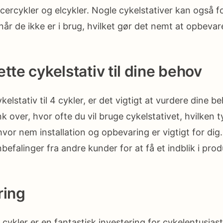
cercykler og elcykler. Nogle cykelstativer kan også
når de ikke er i brug, hvilket gør det nemt at opbevar
tte cykelstativ til dine behov
kelstativ til 4 cykler, er det vigtigt at vurdere dine b
over, hvor ofte du vil bruge cykelstativet, hvilken ty
hvor nem installation og opbevaring er vigtigt for d
efalinger fra andre kunder for at få et indblik i prod
ing
 4 cykler er en fantastisk investering for cykelentusias