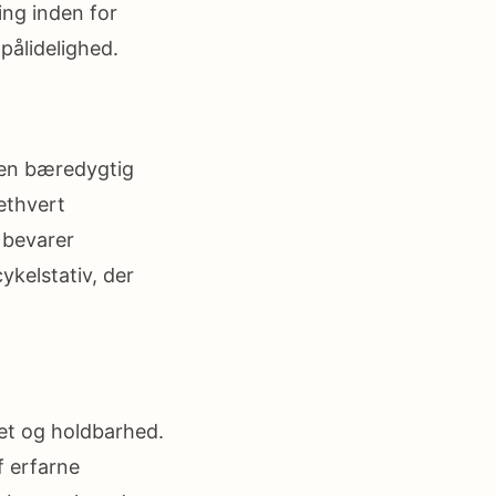
ring inden for
pålidelighed.
 en bæredygtig
ethvert
 bevarer
ykelstativ, der
tet og holdbarhed.
f erfarne