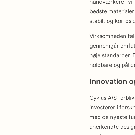
håndværkere i vir
bedste materialer 
stabilt og korros
Virksomheden følg
gennemgår omfatte
høje standarder. 
holdbare og pålide
Innovation o
Cyklus A/S forbli
investerer i forsk
med de nyeste fu
anerkendte designe