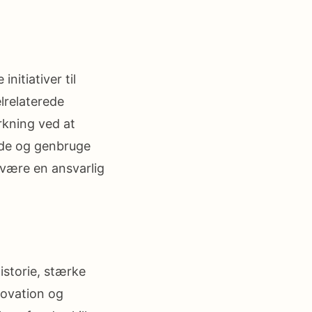
nitiativer til
lrelaterede
rkning ved at
de og genbruge
t være en ansvarlig
istorie, stærke
novation og