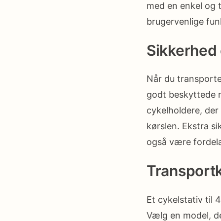
med en enkel og ty
brugervenlige funk
Sikkerhed 
Når du transporter
godt beskyttede m
cykelholdere, der 
kørslen. Ekstra s
også være fordela
Transportka
Et cykelstativ til
Vælg en model, de