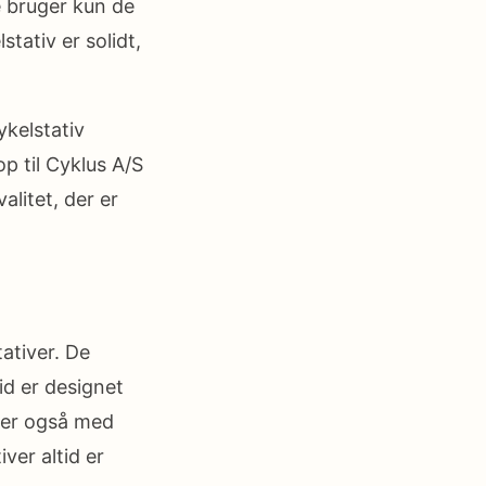
e bruger kun de
tativ er solidt,
kelstativ
p til Cyklus A/S
litet, der er
ativer. De
tid er designet
der også med
ver altid er