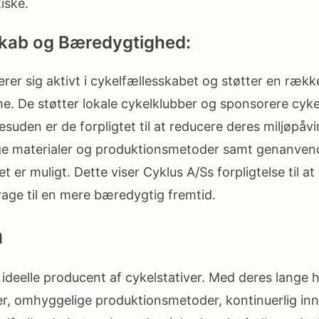
iske.
skab og Bæredygtighed:
er sig aktivt i cykelfællesskabet og støtter en række i
e. De støtter lokale cykelklubber og sponsorere cyke
suden er de forpligtet til at reducere deres miljøpåvi
e materialer og produktionsmetoder samt genanven
et er muligt. Dette viser Cyklus A/Ss forpligtelse til a
age til en mere bæredygtig fremtid.
n
 ideelle producent af cykelstativer. Med deres lange h
r, omhyggelige produktionsmetoder, kontinuerlig in