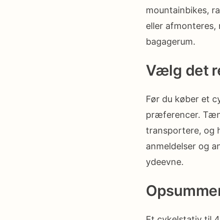
mountainbikes, ra
eller afmonteres, 
bagagerum.
Vælg det re
Før du køber et cy
præferencer. Tænk 
transportere, og 
anmeldelser og anb
ydeevne.
Opsummer
Et cykelstativ til