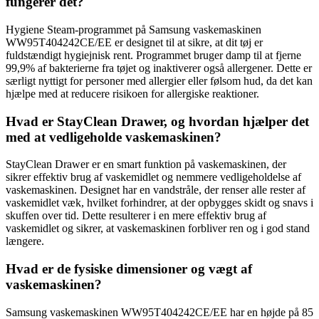
fungerer det?
Hygiene Steam-programmet på Samsung vaskemaskinen
WW95T404242CE/EE er designet til at sikre, at dit tøj er
fuldstændigt hygiejnisk rent. Programmet bruger damp til at fjerne
99,9% af bakterierne fra tøjet og inaktiverer også allergener. Dette er
særligt nyttigt for personer med allergier eller følsom hud, da det kan
hjælpe med at reducere risikoen for allergiske reaktioner.
Hvad er StayClean Drawer, og hvordan hjælper det
med at vedligeholde vaskemaskinen?
StayClean Drawer er en smart funktion på vaskemaskinen, der
sikrer effektiv brug af vaskemidlet og nemmere vedligeholdelse af
vaskemaskinen. Designet har en vandstråle, der renser alle rester af
vaskemidlet væk, hvilket forhindrer, at der opbygges skidt og snavs i
skuffen over tid. Dette resulterer i en mere effektiv brug af
vaskemidlet og sikrer, at vaskemaskinen forbliver ren og i god stand
længere.
Hvad er de fysiske dimensioner og vægt af
vaskemaskinen?
Samsung vaskemaskinen WW95T404242CE/EE har en højde på 85