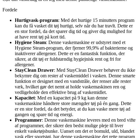
Fordele
Hurtigvask-program
: Med det hurtige 15 minutters program
kan du få vasket dit tøj hurtigt, selv når du har travlt. Dette er
en stor fordel, da det sparer dig tid og giver dig mulighed for
at have rent tøj på kort tid.
Hygiene Steam
: Denne vaskemaskine er udstyret med et
Hygiene Steam-program, der fjerner 99,9% af bakterierne og
inaktiverer allergener. Dette er en fantastisk funktion, der
sikrer, at dit tøj er fuldstændig hygiejnisk rent og fri for
allergener.
StayClean Drawer
: Med StayClean Drawer behøver du ikke
bekymre dig om rester af vaskemiddel i vasken. Denne smarte
funktion er designet med en vandstråle, der renser alle rester
væk, hvilket gør det nemt at holde vaskemaskinen ren og
vedligeholde den effektive brug af vaskemidlet.
Kapacitet
: Med en kapacitet på 9 kg kan denne
vaskemaskine håndtere store mængder tøj på én gang. Dette
er en stor fordel, da det betyder, at du kan vaske mere tøj ad
gangen og spare tid og energi.
Programmer
: Denne vaskemaskine leveres med en bred vifte
af programmer, der sikrer den bedst mulige pleje til hver
enkelt vasketøjsbunke. Uanset om det er bomuld, uld, blandet
vask eller sportstøj, har denne vaskemaskine det rette program