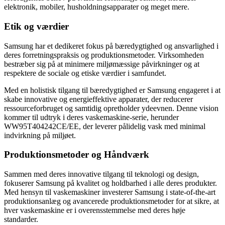
elektronik, mobiler, husholdningsapparater og meget mere.
Etik og værdier
Samsung har et dedikeret fokus på bæredygtighed og ansvarlighed i
deres forretningspraksis og produktionsmetoder. Virksomheden
bestræber sig på at minimere miljømæssige påvirkninger og at
respektere de sociale og etiske værdier i samfundet.
Med en holistisk tilgang til bæredygtighed er Samsung engageret i at
skabe innovative og energieffektive apparater, der reducerer
ressourceforbruget og samtidig opretholder ydeevnen. Denne vision
kommer til udtryk i deres vaskemaskine-serie, herunder
WW95T404242CE/EE, der leverer pålidelig vask med minimal
indvirkning på miljøet.
Produktionsmetoder og Håndværk
Sammen med deres innovative tilgang til teknologi og design,
fokuserer Samsung på kvalitet og holdbarhed i alle deres produkter.
Med hensyn til vaskemaskiner investerer Samsung i state-of-the-art
produktionsanlæg og avancerede produktionsmetoder for at sikre, at
hver vaskemaskine er i overensstemmelse med deres høje
standarder.