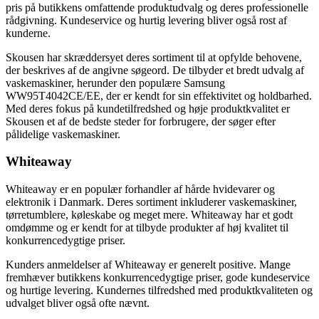
pris på butikkens omfattende produktudvalg og deres professionelle
rådgivning. Kundeservice og hurtig levering bliver også rost af
kunderne.
Skousen har skræddersyet deres sortiment til at opfylde behovene,
der beskrives af de angivne søgeord. De tilbyder et bredt udvalg af
vaskemaskiner, herunder den populære Samsung
WW95T4042CE/EE, der er kendt for sin effektivitet og holdbarhed.
Med deres fokus på kundetilfredshed og høje produktkvalitet er
Skousen et af de bedste steder for forbrugere, der søger efter
pålidelige vaskemaskiner.
Whiteaway
Whiteaway er en populær forhandler af hårde hvidevarer og
elektronik i Danmark. Deres sortiment inkluderer vaskemaskiner,
tørretumblere, køleskabe og meget mere. Whiteaway har et godt
omdømme og er kendt for at tilbyde produkter af høj kvalitet til
konkurrencedygtige priser.
Kunders anmeldelser af Whiteaway er generelt positive. Mange
fremhæver butikkens konkurrencedygtige priser, gode kundeservice
og hurtige levering. Kundernes tilfredshed med produktkvaliteten og
udvalget bliver også ofte nævnt.