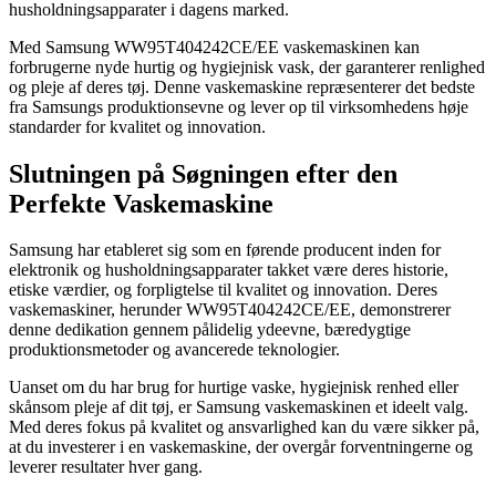
husholdningsapparater i dagens marked.
Med Samsung WW95T404242CE/EE vaskemaskinen kan
forbrugerne nyde hurtig og hygiejnisk vask, der garanterer renlighed
og pleje af deres tøj. Denne vaskemaskine repræsenterer det bedste
fra Samsungs produktionsevne og lever op til virksomhedens høje
standarder for kvalitet og innovation.
Slutningen på Søgningen efter den
Perfekte Vaskemaskine
Samsung har etableret sig som en førende producent inden for
elektronik og husholdningsapparater takket være deres historie,
etiske værdier, og forpligtelse til kvalitet og innovation. Deres
vaskemaskiner, herunder WW95T404242CE/EE, demonstrerer
denne dedikation gennem pålidelig ydeevne, bæredygtige
produktionsmetoder og avancerede teknologier.
Uanset om du har brug for hurtige vaske, hygiejnisk renhed eller
skånsom pleje af dit tøj, er Samsung vaskemaskinen et ideelt valg.
Med deres fokus på kvalitet og ansvarlighed kan du være sikker på,
at du investerer i en vaskemaskine, der overgår forventningerne og
leverer resultater hver gang.