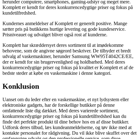
herunder computere, smartphones, gaming-udstyr og meget mere.
Komplett er kendt for deres konkurrencedygtige priser og fokus på
kundetilfredshed.
Kundernes anmeldelser af Komplett er generelt positive. Mange
sætter pris på butikkens hurtige levering og gode kundeservice.
Prisniveauet og udvalget bliver også rost af kunderne.
Komplett har skræddersyet deres sortiment til at imødekomme
behovene, som de angivne søgeord beskriver. De tilbyder et bredt
udvalg af vaskemaskiner, herunder Samsung WW95T4042CE/EE,
der er kendt for sin brugervenlighed og holdbarhed. Med deres
konkurrencedygtige priser og fokus på kvalitet er Komplett et af de
bedste steder at købe en vaskemaskine i denne kategori.
Konklusion
Uanset om du leder efter en vaskemaskine, et nyt lydsystem eller
elektroniske gadgets, har de forskellige butikker på denne
omfattende liste dig dækket. Med deres varierede sortiment,
konkurrencedygtige priser og fokus på kundetilfredshed kan du
finde det perfekte produkt til dine behov hos en af ​​disse butikker.
Udforsk deres tilbud, læs kundeanmeldelserne, og tøv ikke med at
kontakte personalet for rådgivning. Du vil ikke blive skuffet over det
omfangsrige udvalg og den professionelle service, som disse