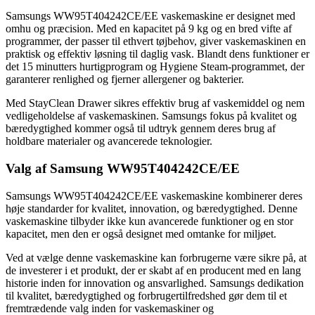
Samsungs WW95T404242CE/EE vaskemaskine er designet med
omhu og præcision. Med en kapacitet på 9 kg og en bred vifte af
programmer, der passer til ethvert tøjbehov, giver vaskemaskinen en
praktisk og effektiv løsning til daglig vask. Blandt dens funktioner er
det 15 minutters hurtigprogram og Hygiene Steam-programmet, der
garanterer renlighed og fjerner allergener og bakterier.
Med StayClean Drawer sikres effektiv brug af vaskemiddel og nem
vedligeholdelse af vaskemaskinen. Samsungs fokus på kvalitet og
bæredygtighed kommer også til udtryk gennem deres brug af
holdbare materialer og avancerede teknologier.
Valg af Samsung WW95T404242CE/EE
Samsungs WW95T404242CE/EE vaskemaskine kombinerer deres
høje standarder for kvalitet, innovation, og bæredygtighed. Denne
vaskemaskine tilbyder ikke kun avancerede funktioner og en stor
kapacitet, men den er også designet med omtanke for miljøet.
Ved at vælge denne vaskemaskine kan forbrugerne være sikre på, at
de investerer i et produkt, der er skabt af en producent med en lang
historie inden for innovation og ansvarlighed. Samsungs dedikation
til kvalitet, bæredygtighed og forbrugertilfredshed gør dem til et
fremtrædende valg inden for vaskemaskiner og