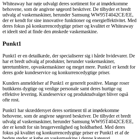
Whiteaway har nøje udvalgt deres sortiment for at imødekomme
behovene, som de angivne søgeord beskriver. De tilbyder et bredt
udvalg af vaskemaskiner, herunder Samsung WW95T4042CE/EE,
der er kendt for sine innovative funktioner og energieffektivitet. Med
deres fokus på konkurrencedygtige priser og kvalitet er Whiteaway
et ideelt sted at finde den ønskede vaskemaskine.
Punkt1
Punkt1 er en detailkæde, der specialiserer sig i hårde hvidevarer. De
har et bredt udvalg af produkter, herunder vaskemaskiner,
tørretumblere, opvaskemaskiner og meget mere. Punkt1 er kendt for
deres gode kundeservice og konkurrencedygtige priser.
Kunders anmeldelser af Punkt1 er generelt positive. Mange roser
butikkens dygtige og venlige personale samt deres hurtige og
effektive levering. Kundeservice og produktudvalget bliver også
ofte rost.
Punkt1 har skræddersyet deres sortiment til at imødekomme
behovene, som de angivne søgeord beskriver. De tilbyder et bredt
udvalg af vaskemaskiner, herunder Samsung WW95T4042CE/EE,
der er kendt for sin brugervenlighed og holdbarhed. Med deres
fokus på kvalitet og konkurrencedygtige priser er Punkt1 et af de
bedste steder at købe en vaskemaskine i denne kategori.