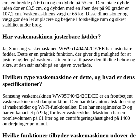
cm, en bredde på 60 cm og en dybde på 55 cm. Den totale dybde
uden dør er 63,5 cm, og dybden med en åben dør på 90 grader er
107,2 cm. Vaskemaskinens vægt er 65 kg. Disse dimensioner og
vægt gør den let at placere og betjene i forskellige rum og sikrer
stabilitet under brug.
Har vaskemaskinen justerbare fødder?
Ja, Samsung vaskemaskinen WW95T404242CE/EE har justerbare
fødder. Dette er en praktisk funktion, der giver dig mulighed for at
justere højden på vaskemaskinen for at tilpasse den til dine behov og
sikre, at den står stabilt på en ujævn overflade.
Hvilken type vaskemaskine er dette, og hvad er dens
specifikationer?
Samsung vaskemaskinen WW95T404242CE/EE er en frontbetjent
vaskemaskine med dampfunktion. Den har ikke automatisk dosering
af vaskemidler og Wi-Fi-funktionalitet. Den har energimærke D og
har en kapacitet på 9 kg for hver vaskecyklus. Maskinen har en
tromlevolumen på 61 liter og en centrifugeringshastighed på 1400
omdrejninger pr. minut.
Hvilke funktioner tilbyder vaskemaskinen udover de