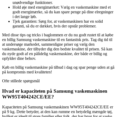
unødvendige funktioner.
Hold øje med energimærket: Vælg en vaskemaskine med et
godt energimærke, så du kan spare penge på dine elregninger
i det lange løb.
Tjek garantien: Sørg for, at vaskemaskinen har en solid
garanti, så du er dækket, hvis der opstår problemer.
Med disse tips og tricks i baglommen er du nu godt rustet til at købe
en billig Samsung vaskemaskine til en fantastisk pris. Tag dig tid til
at undersøge markedet, sammenligne priser og vælg den
vaskemaskine, der tilbyder dig den bedste kvalitet til prisen. Så kan
du nyde godt af en pålidelig vaskemaskine, der både er billig og
opfylder dine behov.
Køb en billig vaskemaskine på tilbud i dag og spar penge uden at gå
på kompromis med kvaliteten!
Ofte stillede spørgsmål
Hvad er kapaciteten på Samsung vaskemaskinen
WW95T404242CE/EE?
Kapaciteten på Samsung vaskemaskinen WW95T404242CE/EE er
på 9 kg. Dette betyder, at den kan rumme en betydelig mængde tøj,
hvilket er ideelt til store familier eller folk, der har brug for at vaske