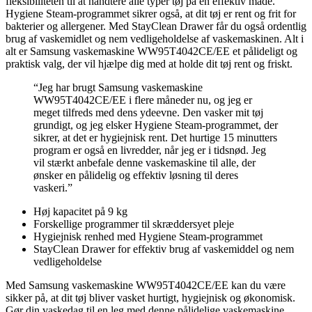
fleksibiliteten til at håndtere alle typer tøj på en effektiv måde.
Hygiene Steam-programmet sikrer også, at dit tøj er rent og frit for
bakterier og allergener. Med StayClean Drawer får du også ordentlig
brug af vaskemidlet og nem vedligeholdelse af vaskemaskinen. Alt i
alt er Samsung vaskemaskine WW95T4042CE/EE et pålideligt og
praktisk valg, der vil hjælpe dig med at holde dit tøj rent og friskt.
“Jeg har brugt Samsung vaskemaskine
WW95T4042CE/EE i flere måneder nu, og jeg er
meget tilfreds med dens ydeevne. Den vasker mit tøj
grundigt, og jeg elsker Hygiene Steam-programmet, der
sikrer, at det er hygiejnisk rent. Det hurtige 15 minutters
program er også en livredder, når jeg er i tidsnød. Jeg
vil stærkt anbefale denne vaskemaskine til alle, der
ønsker en pålidelig og effektiv løsning til deres
vaskeri.”
Høj kapacitet på 9 kg
Forskellige programmer til skræddersyet pleje
Hygiejnisk renhed med Hygiene Steam-programmet
StayClean Drawer for effektiv brug af vaskemiddel og nem
vedligeholdelse
Med Samsung vaskemaskine WW95T4042CE/EE kan du være
sikker på, at dit tøj bliver vasket hurtigt, hygiejnisk og økonomisk.
Gør din vaskedag til en leg med denne pålidelige vaskemaskine.