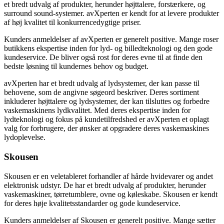
et bredt udvalg af produkter, herunder højttalere, forstærkere, og
surround sound-systemer. avXperten er kendt for at levere produkter
af høj kvalitet til konkurrencedygtige priser.
Kunders anmeldelser af avXperten er generelt positive. Mange roser
butikkens ekspertise inden for lyd- og billedteknologi og den gode
kundeservice. De bliver også rost for deres evne til at finde den
bedste løsning til kundernes behov og budget.
avXperten har et bredt udvalg af lydsystemer, der kan passe til
behovene, som de angivne søgeord beskriver. Deres sortiment
inkluderer højttalere og lydsystemer, der kan tilsluttes og forbedre
vaskemaskinens lydkvalitet. Med deres ekspertise inden for
lydteknologi og fokus på kundetilfredshed er avXperten et oplagt
valg for forbrugere, der ønsker at opgradere deres vaskemaskines
lydoplevelse.
Skousen
Skousen er en veletableret forhandler af hårde hvidevarer og andet
elektronisk udstyr. De har et bredt udvalg af produkter, herunder
vaskemaskiner, tørretumblere, ovne og køleskabe. Skousen er kendt
for deres høje kvalitetsstandarder og gode kundeservice.
Kunders anmeldelser af Skousen er generelt positive. Mange sætter