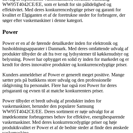
WW95T4042CE/EE, som er kendt for sin pålidelighed og
effektivitet. Med deres konkurrencedygtige priser og garanti for
kvalitet er Elgiganten et af de foretrukne steder for forbrugere, der
søger efter vaskemaskiner i denne kategori.
Power
Power er en af de førende detailkæder inden for elektronik og
husholdningsapparater i Danmark. Med deres omfattende udvalg af
produkter tilbyder de alt fra tver og lydsystemer til køkkenudstyr og
belysning. Power har opbygget en solid ry inden for markedet og er
kendt for deres innovative produkter og konkurrencedygtige priser.
Kunders anmeldelser af Power er generelt meget positive. Mange
sætter pris på butikkens store udvalg og den professionelle
rådgivning fra personalet. Flere har også rost Power for deres
prisgaranti og evnen til at matche konkurrenters priser.
Power tilbyder et bredt udvalg af produkter inden for
vaskemaskiner, herunder den populære Samsung
WW95T4042CE/EE. Deres sortiment er nøje udvalgt for at
imødekomme forbrugernes behov for effektive, energibesparende
vaskemaskiner. Med deres konkurrencedygtige priser og høje
produktkvalitet er Power et af de bedste steder at finde den ønskede
vaskemaskine.