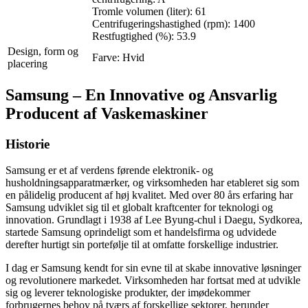
Tromle volumen (liter): 61
Centrifugeringshastighed (rpm): 1400
Restfugtighed (%): 53.9
Design, form og
Farve: Hvid
placering
Samsung – En Innovative og Ansvarlig
Producent af Vaskemaskiner
Historie
Samsung er et af verdens førende elektronik- og
husholdningsapparatmærker, og virksomheden har etableret sig som
en pålidelig producent af høj kvalitet. Med over 80 års erfaring har
Samsung udviklet sig til et globalt kraftcenter for teknologi og
innovation. Grundlagt i 1938 af Lee Byung-chul i Daegu, Sydkorea,
startede Samsung oprindeligt som et handelsfirma og udvidede
derefter hurtigt sin portefølje til at omfatte forskellige industrier.
I dag er Samsung kendt for sin evne til at skabe innovative løsninger
og revolutionere markedet. Virksomheden har fortsat med at udvikle
sig og leverer teknologiske produkter, der imødekommer
forbrugernes behov på tværs af forskellige sektorer, herunder