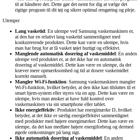
til at håndtere det. Dette gør det nemt for dig at vælge det
rigtige program til dit tøj og sikrer optimal rengøring og pleje.
Ulemper
Lang vasketid
: En ulempe ved Samsung vaskemaskinen er,
at den har en relativt lang vasketid sammenlignet med
konkurrerende produkter. Dette kan være en ulempe, hvis
man har brug for at få vasket tøjet hurtigt og effektivt.
Manglende automatisk dosering af vaskemiddel
: En anden
ulempe ved produktet er, at det ikke har en automatisk
dosering af vaskemiddel. Dette kan være en ulempe, da det
kræver mere opmærksomhed og tid at dosere vaskemidlet
korrekt manuelt.
Mangler Wi-Fi-funktion
: Samsung vaskemaskinen mangler
Wi-Fi-funktion, hvilket betyder, at den ikke kan tilsluttes til et
smart hjem-system eller styres via en app. Dette kan være en
ulempe, hvis man ønsker at have fuld kontrol over
vaskemaskinen via sin smartphone eller tablet.
Ikke energieffektiv
: Produktet har energimærke D, hvilket
betyder, at det ikke er særlig energieffektivt sammenlignet
med produkter med højere energimærker. Dette kan være en
ulempe, da det kan medføre højere energiforbrug og dermed
øgede omkostninger på lang sigt.
Ikke automatisk dosering af vaskemiddel
: En anden