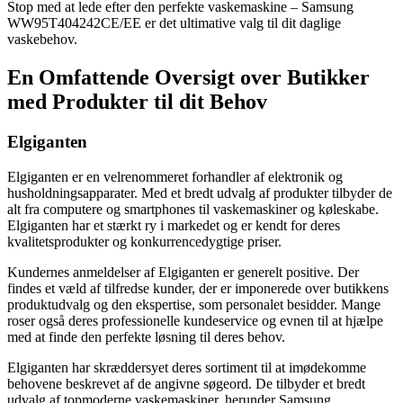
Stop med at lede efter den perfekte vaskemaskine – Samsung
WW95T404242CE/EE er det ultimative valg til dit daglige
vaskebehov.
En Omfattende Oversigt over Butikker
med Produkter til dit Behov
Elgiganten
Elgiganten er en velrenommeret forhandler af elektronik og
husholdningsapparater. Med et bredt udvalg af produkter tilbyder de
alt fra computere og smartphones til vaskemaskiner og køleskabe.
Elgiganten har et stærkt ry i markedet og er kendt for deres
kvalitetsprodukter og konkurrencedygtige priser.
Kundernes anmeldelser af Elgiganten er generelt positive. Der
findes et væld af tilfredse kunder, der er imponerede over butikkens
produktudvalg og den ekspertise, som personalet besidder. Mange
roser også deres professionelle kundeservice og evnen til at hjælpe
med at finde den perfekte løsning til deres behov.
Elgiganten har skræddersyet deres sortiment til at imødekomme
behovene beskrevet af de angivne søgeord. De tilbyder et bredt
udvalg af topmoderne vaskemaskiner, herunder Samsung