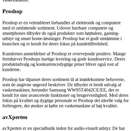
Proshop
Proshop er en veletableret forhandler af elektronik og computere
med et omfattende sortiment. Udover bærbare computere og
smartphones tilbyder de også produkter som højttalere, gaming-
udstyr og smart home-løsninger. Proshop har et godt omdømme i
branchen og er kendt for deres fokus på kundetilfredshed.
Kundernes anmeldelser af Proshop er overvejende positive. Mange
fremhæver Proshops hurtige levering og gode kundeservice. Deres
produktudvalg og konkurrencedygtige priser bliver også rost af
kunderne.
Proshop har tilpasset deres sortiment til at imødekomme behovene,
som de angivne søgeord beskriver. De tilbyder et bredt udvalg af
vaskemaskiner, herunder Samsung WW95T4042CE/EE, der er
kendt for sine avancerede funktioner og brugervenlighed. Med deres
fokus på kvalitet og dygtige personale er Proshop det ideelle valg for
forbrugere, der ønsker at købe en vaskemaskine af høj kvalitet.
avXperten
avXperten er en specialbutik inden for audio-visuelt udstyr. De har