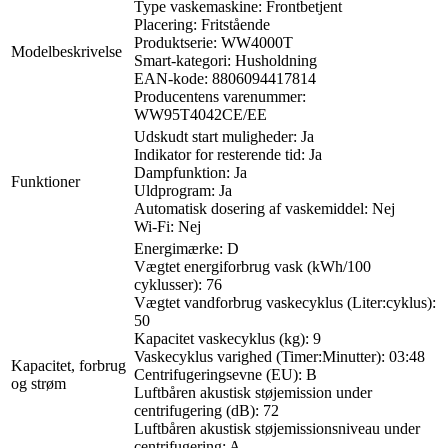
Type vaskemaskine: Frontbetjent
Placering: Fritstående
Produktserie: WW4000T
Modelbeskrivelse
Smart-kategori: Husholdning
EAN-kode: 8806094417814
Producentens varenummer:
WW95T4042CE/EE
Udskudt start muligheder: Ja
Indikator for resterende tid: Ja
Dampfunktion: Ja
Funktioner
Uldprogram: Ja
Automatisk dosering af vaskemiddel: Nej
Wi-Fi: Nej
Energimærke: D
Vægtet energiforbrug vask (kWh/100
cyklusser): 76
Vægtet vandforbrug vaskecyklus (Liter:cyklus):
50
Kapacitet vaskecyklus (kg): 9
Vaskecyklus varighed (Timer:Minutter): 03:48
Kapacitet, forbrug
Centrifugeringsevne (EU): B
og strøm
Luftbåren akustisk støjemission under
centrifugering (dB): 72
Luftbåren akustisk støjemissionsniveau under
centrifugering: A