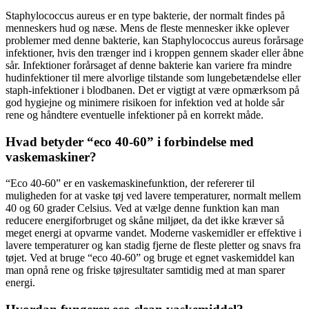
Staphylococcus aureus er en type bakterie, der normalt findes på
menneskers hud og næse. Mens de fleste mennesker ikke oplever
problemer med denne bakterie, kan Staphylococcus aureus forårsage
infektioner, hvis den trænger ind i kroppen gennem skader eller åbne
sår. Infektioner forårsaget af denne bakterie kan variere fra mindre
hudinfektioner til mere alvorlige tilstande som lungebetændelse eller
staph-infektioner i blodbanen. Det er vigtigt at være opmærksom på
god hygiejne og minimere risikoen for infektion ved at holde sår
rene og håndtere eventuelle infektioner på en korrekt måde.
Hvad betyder “eco 40-60” i forbindelse med
vaskemaskiner?
“Eco 40-60” er en vaskemaskinefunktion, der refererer til
muligheden for at vaske tøj ved lavere temperaturer, normalt mellem
40 og 60 grader Celsius. Ved at vælge denne funktion kan man
reducere energiforbruget og skåne miljøet, da det ikke kræver så
meget energi at opvarme vandet. Moderne vaskemidler er effektive i
lavere temperaturer og kan stadig fjerne de fleste pletter og snavs fra
tøjet. Ved at bruge “eco 40-60” og bruge et egnet vaskemiddel kan
man opnå rene og friske tøjresultater samtidig med at man sparer
energi.