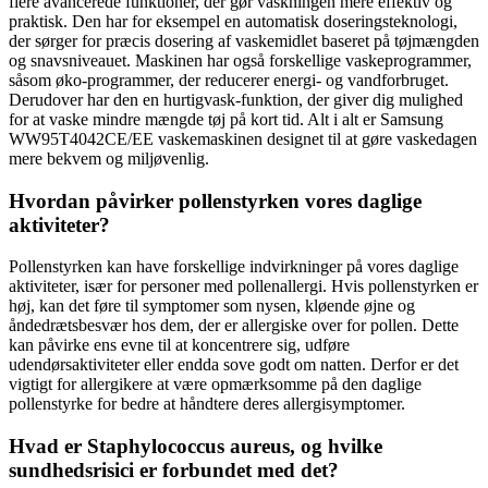
flere avancerede funktioner, der gør vaskningen mere effektiv og
praktisk. Den har for eksempel en automatisk doseringsteknologi,
der sørger for præcis dosering af vaskemidlet baseret på tøjmængden
og snavsniveauet. Maskinen har også forskellige vaskeprogrammer,
såsom øko-programmer, der reducerer energi- og vandforbruget.
Derudover har den en hurtigvask-funktion, der giver dig mulighed
for at vaske mindre mængde tøj på kort tid. Alt i alt er Samsung
WW95T4042CE/EE vaskemaskinen designet til at gøre vaskedagen
mere bekvem og miljøvenlig.
Hvordan påvirker pollenstyrken vores daglige
aktiviteter?
Pollenstyrken kan have forskellige indvirkninger på vores daglige
aktiviteter, især for personer med pollenallergi. Hvis pollenstyrken er
høj, kan det føre til symptomer som nysen, kløende øjne og
åndedrætsbesvær hos dem, der er allergiske over for pollen. Dette
kan påvirke ens evne til at koncentrere sig, udføre
udendørsaktiviteter eller endda sove godt om natten. Derfor er det
vigtigt for allergikere at være opmærksomme på den daglige
pollenstyrke for bedre at håndtere deres allergisymptomer.
Hvad er Staphylococcus aureus, og hvilke
sundhedsrisici er forbundet med det?