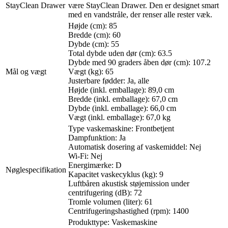
StayClean Drawer
være StayClean Drawer. Den er designet smart
med en vandstråle, der renser alle rester væk.
Højde (cm): 85
Bredde (cm): 60
Dybde (cm): 55
Total dybde uden dør (cm): 63.5
Dybde med 90 graders åben dør (cm): 107.2
Mål og vægt
Vægt (kg): 65
Justerbare fødder: Ja, alle
Højde (inkl. emballage): 89,0 cm
Bredde (inkl. emballage): 67,0 cm
Dybde (inkl. emballage): 66,0 cm
Vægt (inkl. emballage): 67,0 kg
Type vaskemaskine: Frontbetjent
Dampfunktion: Ja
Automatisk dosering af vaskemiddel: Nej
Wi-Fi: Nej
Energimærke: D
Nøglespecifikation
Kapacitet vaskecyklus (kg): 9
Luftbåren akustisk støjemission under
centrifugering (dB): 72
Tromle volumen (liter): 61
Centrifugeringshastighed (rpm): 1400
Produkttype: Vaskemaskine