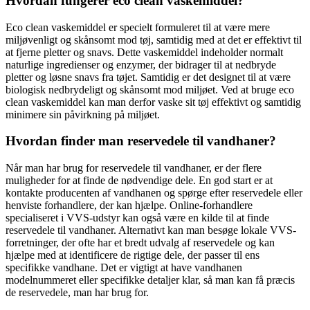
Hvordan fungerer eco clean vaskemiddel?
Eco clean vaskemiddel er specielt formuleret til at være mere
miljøvenligt og skånsomt mod tøj, samtidig med at det er effektivt til
at fjerne pletter og snavs. Dette vaskemiddel indeholder normalt
naturlige ingredienser og enzymer, der bidrager til at nedbryde
pletter og løsne snavs fra tøjet. Samtidig er det designet til at være
biologisk nedbrydeligt og skånsomt mod miljøet. Ved at bruge eco
clean vaskemiddel kan man derfor vaske sit tøj effektivt og samtidig
minimere sin påvirkning på miljøet.
Hvordan finder man reservedele til vandhaner?
Når man har brug for reservedele til vandhaner, er der flere
muligheder for at finde de nødvendige dele. En god start er at
kontakte producenten af vandhanen og spørge efter reservedele eller
henviste forhandlere, der kan hjælpe. Online-forhandlere
specialiseret i VVS-udstyr kan også være en kilde til at finde
reservedele til vandhaner. Alternativt kan man besøge lokale VVS-
forretninger, der ofte har et bredt udvalg af reservedele og kan
hjælpe med at identificere de rigtige dele, der passer til ens
specifikke vandhane. Det er vigtigt at have vandhanen
modelnummeret eller specifikke detaljer klar, så man kan få præcis
de reservedele, man har brug for.