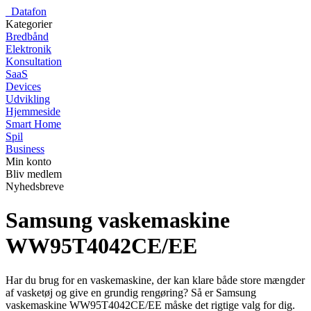
_
Datafon
Kategorier
Bredbånd
Elektronik
Konsultation
SaaS
Devices
Udvikling
Hjemmeside
Smart Home
Spil
Business
Min konto
Bliv medlem
Nyhedsbreve
Samsung vaskemaskine
WW95T4042CE/EE
Har du brug for en vaskemaskine, der kan klare både store mængder
af vasketøj og give en grundig rengøring? Så er Samsung
vaskemaskine WW95T4042CE/EE måske det rigtige valg for dig.