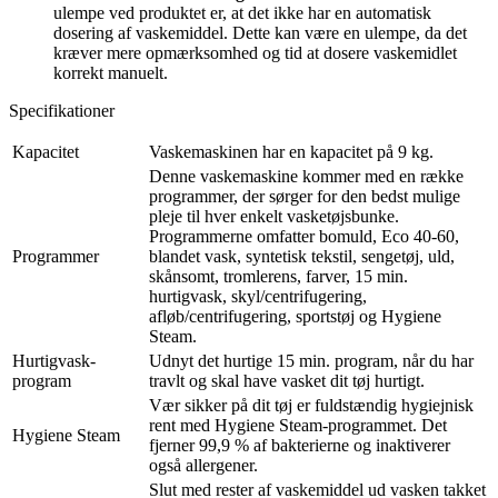
ulempe ved produktet er, at det ikke har en automatisk
dosering af vaskemiddel. Dette kan være en ulempe, da det
kræver mere opmærksomhed og tid at dosere vaskemidlet
korrekt manuelt.
Specifikationer
Kapacitet
Vaskemaskinen har en kapacitet på 9 kg.
Denne vaskemaskine kommer med en række
programmer, der sørger for den bedst mulige
pleje til hver enkelt vasketøjsbunke.
Programmerne omfatter bomuld, Eco 40-60,
Programmer
blandet vask, syntetisk tekstil, sengetøj, uld,
skånsomt, tromlerens, farver, 15 min.
hurtigvask, skyl/centrifugering,
afløb/centrifugering, sportstøj og Hygiene
Steam.
Hurtigvask-
Udnyt det hurtige 15 min. program, når du har
program
travlt og skal have vasket dit tøj hurtigt.
Vær sikker på dit tøj er fuldstændig hygiejnisk
rent med Hygiene Steam-programmet. Det
Hygiene Steam
fjerner 99,9 % af bakterierne og inaktiverer
også allergener.
Slut med rester af vaskemiddel ud vasken takket