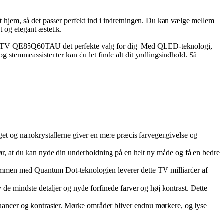
 hjem, så det passer perfekt ind i indretningen. Du kan vælge mellem
t og elegant æstetik.
art-TV QE85Q60TAU det perfekte valg for dig. Med QLED-teknologi,
temmeassistenter kan du let finde alt dit yndlingsindhold. Så
t og nanokrystallerne giver en mere præcis farvegengivelse og
gør, at du kan nyde din underholdning på en helt ny måde og få en bedre
Sammen med Quantum Dot-teknologien leverer dette TV milliarder af
v de mindste detaljer og nyde forfinede farver og høj kontrast. Dette
ancer og kontraster. Mørke områder bliver endnu mørkere, og lyse