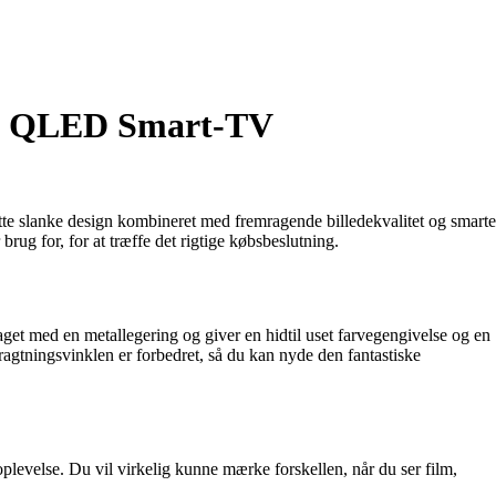
HD QLED Smart-TV
lanke design kombineret med fremragende billedekvalitet og smarte
rug for, for at træffe det rigtige købsbeslutning.
med en metallegering og giver en hidtil uset farvegengivelse og en
etragtningsvinklen er forbedret, så du kan nyde den fantastiske
levelse. Du vil virkelig kunne mærke forskellen, når du ser film,