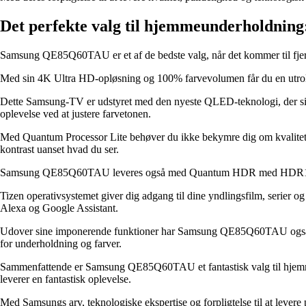
Det perfekte valg til hjemmeunderholdn
Samsung QE85Q60TAU er et af de bedste valg, når det kommer til fjer
Med sin 4K Ultra HD-opløsning og 100% farvevolumen får du en utrolig
Dette Samsung-TV er udstyret med den nyeste QLED-teknologi, der sik
oplevelse ved at justere farvetonen.
Med Quantum Processor Lite behøver du ikke bekymre dig om kvaliteten a
kontrast uanset hvad du ser.
Samsung QE85Q60TAU leveres også med Quantum HDR med HDR10+ tekno
Tizen operativsystemet giver dig adgang til dine yndlingsfilm, serier
Alexa og Google Assistant.
Udover sine imponerende funktioner har Samsung QE85Q60TAU også et 
for underholdning og farver.
Sammenfattende er Samsung QE85Q60TAU et fantastisk valg til hjemmeun
leverer en fantastisk oplevelse.
Med Samsungs arv, teknologiske ekspertise og forpligtelse til at levere