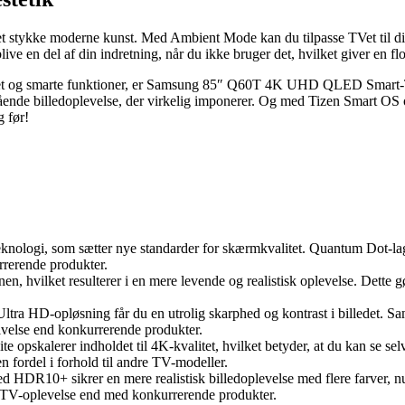
et stykke moderne kunst. Med Ambient Mode kan du tilpasse TVet til dit
ive en del af din indretning, når du ikke bruger det, hvilket giver en flo
ekvalitet og smarte funktioner, er Samsung 85″ Q60T 4K UHD QLED Sm
 billedoplevelse, der virkelig imponerer. Og med Tizen Smart OS og s
g før!
ologi, som sætter nye standarder for skærmkvalitet. Quantum Dot-lage
rrerende produkter.
n, hvilket resulterer i en mere levende og realistisk oplevelse. Dette 
ltra HD-opløsning får du en utrolig skarphed og kontrast i billedet. 
givelse end konkurrerende produkter.
 opskalerer indholdet til 4K-kvalitet, hvilket betyder, at du kan se sel
 en fordel i forhold til andre TV-modeller.
DR10+ sikrer en mere realistisk billedoplevelse med flere farver, nu
e TV-oplevelse end med konkurrerende produkter.