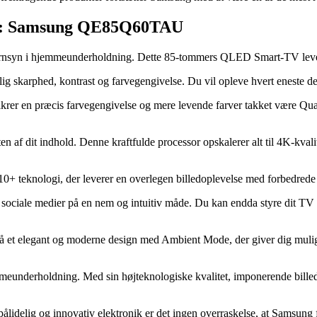
ing: Samsung QE85Q60TAU
nsyn i hjemmeunderholdning. Dette 85-tommers QLED Smart-TV leverer e
 skarphed, kontrast og farvegengivelse. Du vil opleve hvert eneste de
rer en præcis farvegengivelse og mere levende farver takket være Qua
f dit indhold. Denne kraftfulde processor opskalerer alt til 4K-kvalite
logi, der leverer en overlegen billedoplevelse med forbedrede far
 og sociale medier på en nem og intuitiv måde. Du kan endda styre dit 
elegant og moderne design med Ambient Mode, der giver dig mulighed
derholdning. Med sin højteknologiske kvalitet, imponerende billed- og
 pålidelig og innovativ elektronik er det ingen overraskelse, at Samsung