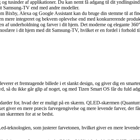
g og tusinder af applikationer. Du kan nemt få adgang til dit yndlingsin
f dit Samsung-TV end med andre modeller.
Bixby, Alexa og Google Assistant kan du bruge din stemme til at finde al
en mere integreret og bekvem oplevelse end med konkurrerende produk
af underholdning og farver i dit hjem. Det moderne og elegante 360° d
mosfære i dit hjem med dit Samsung-TV, hvilket er en fordel i forhold t
remragende billede i et slankt design, og giver dig en smartere måd
yd, så du ikke går glip af noget, og med Tizen Smart OS får du fuld adga
andarder for, hvad der er muligt på en skærm. QLED-skærmen (Quantum
vilket giver en mere præcis farvegengivelse og mere levende farver, der 
ran skærmen for at se bedst.
d-teknologien, som justerer farvetonen, hvilket giver en mere levende o