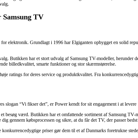
valg.
er Samsung TV
r elektronik. Grundlagt i 1996 har Elgiganten opbygget en solid reputat
t valg. Butikken har et stort udvalg af Samsung TV-modeller, herund
 billedkvalitet, smarte funktioner og stor skærmstørrelse.
høje ratings for deres service og produktkvalitet. Fra konkurrencedygti
logan “Vi fikser det”, er Power kendt for sit engagement i at levere 
t et besøg værd. Butikken har et omfattende sortiment af Samsung T
ede dig gennem købsprocessen og sikre, at du får det TV, der passer bedst 
byde konkurrencedygtige priser gør dem til et af Danmarks foretrukne st