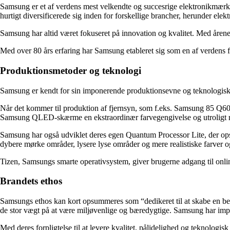
Samsung er et af verdens mest velkendte og succesrige elektronikmærke
hurtigt diversificerede sig inden for forskellige brancher, herunder elekt
Samsung har altid været fokuseret på innovation og kvalitet. Med årene
Med over 80 års erfaring har Samsung etableret sig som en af verdens 
Produktionsmetoder og teknologi
Samsung er kendt for sin imponerende produktionsevne og teknologiske 
Når det kommer til produktion af fjernsyn, som f.eks. Samsung 85 Q
Samsung QLED-skærme en ekstraordinær farvegengivelse og utroligt rea
Samsung har også udviklet deres egen Quantum Processor Lite, der ops
dybere mørke områder, lysere lyse områder og mere realistiske farver og
Tizen, Samsungs smarte operativsystem, giver brugerne adgang til onli
Brandets ethos
Samsungs ethos kan kort opsummeres som “dedikeret til at skabe en bed
de stor vægt på at være miljøvenlige og bæredygtige. Samsung har imple
Med deres forpligtelse til at levere kvalitet, pålidelighed og teknolo