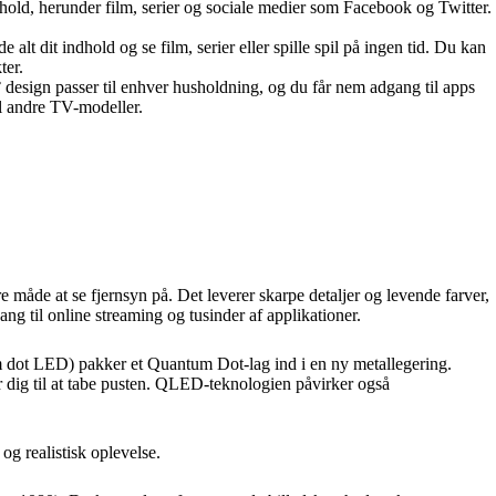
dhold, herunder film, serier og sociale medier som Facebook og Twitter.
t dit indhold og se film, serier eller spille spil på ingen tid. Du kan
ter.
esign passer til enhver husholdning, og du får nem adgang til apps
il andre TV-modeller.
e at se fjernsyn på. Det leverer skarpe detaljer og levende farver,
ng til online streaming og tusinder af applikationer.
 dot LED) pakker et Quantum Dot-lag ind i en ny metallegering.
får dig til at tabe pusten. QLED-teknologien påvirker også
g realistisk oplevelse.