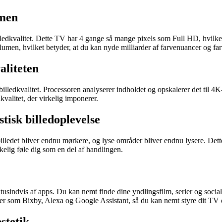
umen
ledkvalitet. Dette TV har 4 gange så mange pixels som Full HD, hvilket 
n, hvilket betyder, at du kan nyde milliarder af farvenuancer og farv
aliteten
dkvalitet. Processoren analyserer indholdet og opskalerer det til 4K-kv
kvalitet, der virkelig imponerer.
isk billedoplevelse
et bliver endnu mørkere, og lyse områder bliver endnu lysere. Dette s
virkelig føle dig som en del af handlingen.
tusindvis af apps. Du kan nemt finde dine yndlingsfilm, serier og socia
r som Bixby, Alexa og Google Assistant, så du kan nemt styre dit TV o
stetik