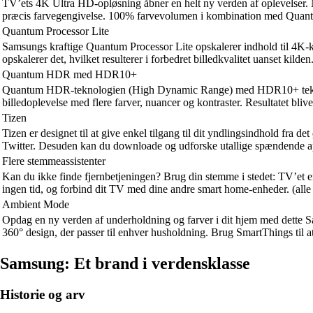
TV’ets 4K Ultra HD-opløsning åbner en helt ny verden af oplevelser. 
præcis farvegengivelse. 100% farvevolumen i kombination med Quantum
Quantum Processor Lite
Samsungs kraftige Quantum Processor Lite opskalerer indhold til 4K-kva
opskalerer det, hvilket resulterer i forbedret billedkvalitet uanset kilden
Quantum HDR med HDR10+
Quantum HDR-teknologien (High Dynamic Range) med HDR10+ teknologien
billedoplevelse med flere farver, nuancer og kontraster. Resultatet bliv
Tizen
Tizen er designet til at give enkel tilgang til dit yndlingsindhold fra
Twitter. Desuden kan du downloade og udforske utallige spændende a
Flere stemmeassistenter
Kan du ikke finde fjernbetjeningen? Brug din stemme i stedet: TV’et er 
ingen tid, og forbind dit TV med dine andre smart home-enheder. (alle 
Ambient Mode
Opdag en ny verden af underholdning og farver i dit hjem med dette S
360° design, der passer til enhver husholdning. Brug SmartThings til a
Samsung: Et brand i verdensklasse
Historie og arv