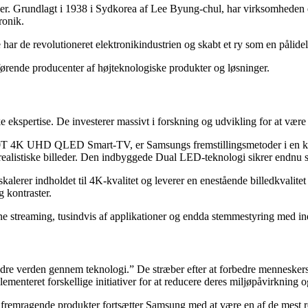
r. Grundlagt i 1938 i Sydkorea af Lee Byung-chul, har virksomheden en 
ronik.
 har de revolutioneret elektronikindustrien og skabt et ry som en pålid
førende producenter af højteknologiske produkter og løsninger.
ekspertise. De investerer massivt i forskning og udvikling for at være
60T 4K UHD QLED Smart-TV, er Samsungs fremstillingsmetoder i en kl
listiske billeder. Den indbyggede Dual LED-teknologi sikrer endnu sk
kalerer indholdet til 4K-kvalitet og leverer en enestående billedkva
 kontraster.
ne streaming, tusindvis af applikationer og endda stemmestyring med i
re verden gennem teknologi.” De stræber efter at forbedre menneskers l
menteret forskellige initiativer for at reducere deres miljøpåvirkning 
gisk fremragende produkter fortsætter Samsung med at være en af de mest