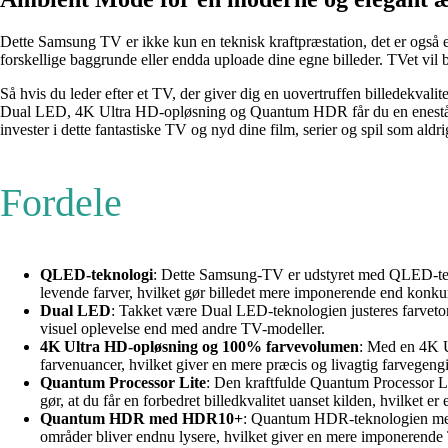
Dette Samsung TV er ikke kun en teknisk kraftpræstation, det er også 
forskellige baggrunde eller endda uploade dine egne billeder. TVet vil bl
Så hvis du leder efter et TV, der giver dig en uovertruffen billed
Dual LED, 4K Ultra HD-opløsning og Quantum HDR får du en enestående
invester i dette fantastiske TV og nyd dine film, serier og spil som aldri
Fordele
QLED-teknologi
: Dette Samsung-TV er udstyret med QLED-tekn
levende farver, hvilket gør billedet mere imponerende end konku
Dual LED
: Takket være Dual LED-teknologien justeres farvetone
visuel oplevelse end med andre TV-modeller.
4K Ultra HD-opløsning og 100% farvevolumen
: Med en 4K U
farvenuancer, hvilket giver en mere præcis og livagtig farvegen
Quantum Processor Lite
: Den kraftfulde Quantum Processor Lite
gør, at du får en forbedret billedkvalitet uanset kilden, hvilket er
Quantum HDR med HDR10+
: Quantum HDR-teknologien med H
områder bliver endnu lysere, hvilket giver en mere imponerend