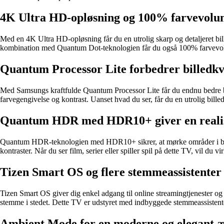
4K Ultra HD-opløsning og 100% farvevol
Med en 4K Ultra HD-opløsning får du en utrolig skarp og detaljeret bil
kombination med Quantum Dot-teknologien får du også 100% farvevolume
Quantum Processor Lite forbedrer billedkv
Med Samsungs kraftfulde Quantum Processor Lite får du endnu bedre bille
farvegengivelse og kontrast. Uanset hvad du ser, får du en utrolig billed
Quantum HDR med HDR10+ giver en realist
Quantum HDR-teknologien med HDR10+ sikrer, at mørke områder i billed
kontraster. Når du ser film, serier eller spiller spil på dette TV, vil du 
Tizen Smart OS og flere stemmeassistenter
Tizen Smart OS giver dig enkel adgang til online streamingtjenester og 
stemme i stedet. Dette TV er udstyret med indbyggede stemmeassistente
Ambient Mode for en moderne og elegant æ