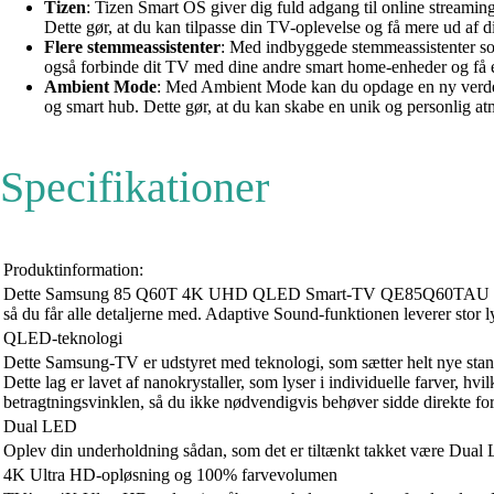
Tizen
: Tizen Smart OS giver dig fuld adgang til online streamin
Dette gør, at du kan tilpasse din TV-oplevelse og få mere ud a
Flere stemmeassistenter
: Med indbyggede stemmeassistenter som 
også forbinde dit TV med dine andre smart home-enheder og få 
Ambient Mode
: Med Ambient Mode kan du opdage en ny verden 
og smart hub. Dette gør, at du kan skabe en unik og personlig at
Specifikationer
Produktinformation:
Dette Samsung 85 Q60T 4K UHD QLED Smart-TV QE85Q60TAU leverer et f
så du får alle detaljerne med. Adaptive Sound-funktionen leverer stor l
QLED-teknologi
Dette Samsung-TV er udstyret med teknologi, som sætter helt nye st
Dette lag er lavet af nanokrystaller, som lyser i individuelle farver, h
betragtningsvinklen, så du ikke nødvendigvis behøver sidde direkte fo
Dual LED
Oplev din underholdning sådan, som det er tiltænkt takket være Dual Le
4K Ultra HD-opløsning og 100% farvevolumen