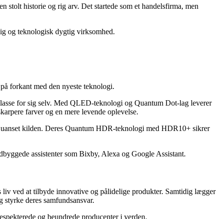
stolt historie og rig arv. Det startede som et handelsfirma, men
elig og teknologisk dygtig virksomhed.
 på forkant med den nyeste teknologi.
asse for sig selv. Med QLED-teknologi og Quantum Dot-lag leverer
arpere farver og en mere levende oplevelse.
litet uanset kilden. Deres Quantum HDR-teknologi med HDR10+ sikrer
ndbyggede assistenter som Bixby, Alexa og Google Assistant.
iv ved at tilbyde innovative og pålidelige produkter. Samtidig lægger
og styrke deres samfundsansvar.
 respekterede og beundrede producenter i verden.