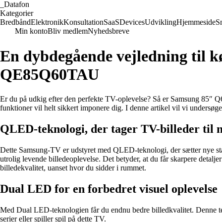
_
Datafon
Kategorier
Bredbånd
Elektronik
Konsultation
SaaS
Devices
Udvikling
Hjemmeside
S
Min konto
Bliv medlem
Nyhedsbreve
En dybdegående vejledning ti
QE85Q60TAU
Er du på udkig efter den perfekte TV-oplevelse? Så er Samsung 85″
funktioner vil helt sikkert imponere dig. I denne artikel vil vi undersøg
QLED-teknologi, der tager TV-billeder til 
Dette Samsung-TV er udstyret med QLED-teknologi, der sætter nye st
utrolig levende billedeoplevelse. Det betyder, at du får skarpere detalje
billedekvalitet, uanset hvor du sidder i rummet.
Dual LED for en forbedret visuel oplevelse
Med Dual LED-teknologien får du endnu bedre billedkvalitet. Denne tekn
serier eller spiller spil på dette TV.