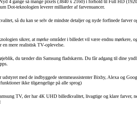
Nyd 4 gange så mange pixels (3840 x 2160) i forhold til Full HD (192
 Dot-teknologien leverer milliarder af farvenuancer.
litet, så du kan se selv de mindste detaljer og nyde forfinede farver o
.
 sikrer, at mørke områder i billedet vil være endnu mørkere, og at 
er en mere realistisk TV-oplevelse.
 det øjeblik, du tænder din Samsung fladskærm. Du får adgang til dine y
pps.
udstyret med de indbyggede stemmeassistenter Bixby, Alexa og Google Ass
funktioner ikke tilgængelige på alle sprog)
amsung TV, der har 4K UHD billedkvalitet, livagtige og klare farver, 
t