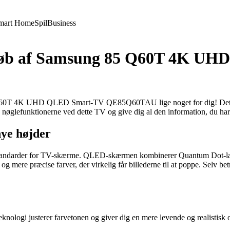
mart Home
Spil
Business
l køb af Samsung 85 Q60T 4K U
 Q60T 4K UHD QLED Smart-TV QE85Q60TAU lige noget for dig! Dette s
e nøglefunktionerne ved dette TV og give dig al den information, du har b
nye højder
andarder for TV-skærme. QLED-skærmen kombinerer Quantum Dot-laget 
r og mere præcise farver, der virkelig får billederne til at poppe. Selv b
ologi justerer farvetonen og giver dig en mere levende og realistisk op