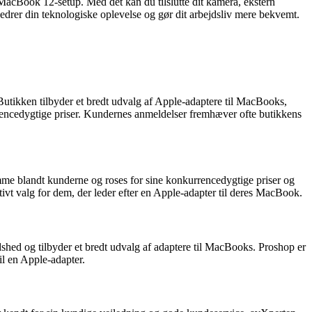
MacBook 12-setup. Med det kan du tilslutte dit kamera, ekstern
bedrer din teknologiske oplevelse og gør dit arbejdsliv mere bekvemt.
 Butikken tilbyder et bredt udvalg af Apple-adaptere til MacBooks,
rencedygtige priser. Kundernes anmeldelser fremhæver ofte butikkens
e blandt kunderne og roses for sine konkurrencedygtige priser og
ktivt valg for dem, der leder efter en Apple-adapter til deres MacBook.
edshed og tilbyder et bredt udvalg af adaptere til MacBooks. Proshop er
til en Apple-adapter.