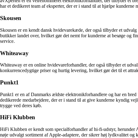
avXperten er en velrenommeret elektronikforhandler, der tilbyder et b
har et dedikeret team af eksperter, der er i stand til at hjælpe kundern
Skousen
Skousen er en kendt dansk hvidevarekæde, der også tilbyder et udvalg 
butikker landet over, hvilket gør det nemt for kunderne at besøge og 
service.
Whiteaway
Whiteaway er en online hvidevareforhandler, der også tilbyder et udva
konkurrencedygtige priser og hurtig levering, hvilket gør det til et attr
Punkt1
Punkt1 er en af Danmarks ældste elektronikforhandlere og har en bred vi
dedikerede medarbejdere, der er i stand til at give kunderne kyndig vej
trygge ved deres køb.
HiFi Klubben
HiFi Klubben er kendt som specialforhandler af hi-fi-udstyr, herunder 
nøje udvalgt sortiment af Apple-adaptere, der sikrer høj lydkvalitet o