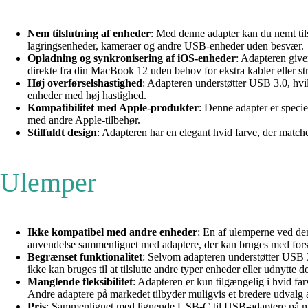
Nem tilslutning af enheder
: Med denne adapter kan du nemt til
lagringsenheder, kameraer og andre USB-enheder uden besvær.
Opladning og synkronisering af iOS-enheder
: Adapteren give
direkte fra din MacBook 12 uden behov for ekstra kabler eller s
Høj overførselshastighed
: Adapteren understøtter USB 3.0, hvilk
enheder med høj hastighed.
Kompatibilitet med Apple-produkter
: Denne adapter er speci
med andre Apple-tilbehør.
Stilfuldt design
: Adapteren har en elegant hvid farve, der match
Ulemper
Ikke kompatibel med andre enheder
: En af ulemperne ved de
anvendelse sammenlignet med adaptere, der kan bruges med fors
Begrænset funktionalitet
: Selvom adapteren understøtter USB 3
ikke kan bruges til at tilslutte andre typer enheder eller udnytte
Manglende fleksibilitet
: Adapteren er kun tilgængelig i hvid fa
Andre adaptere på markedet tilbyder muligvis et bredere udvalg 
Pris
: Sammenlignet med lignende USB-C til USB-adaptere på mark