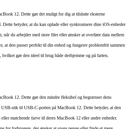
ook 12. Dette gør det muligt for dig at tilslutte eksterne
ad. Dette betyder, at du kan oplade eller synkronisere dine iOS-enheder
gt, når du arbejder med store filer eller ønsker at overføre data mellem
, at den passer perfekt til din enhed og fungerer problemfrit sammen
 hvilket gør den ideel til brug både derhjemme og på farten.
cBook 12. Dette gør den mindre fleksibel og begrænser dens
ard USB-stik til USB-C-porten på MacBook 12. Dette betyder, at den
g eller matchende farve til deres MacBook 12 eller andre enheder.
or forbrugere, der ønsker at spare penge eller finde et mere