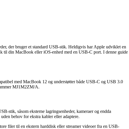
er, der bruger et standard USB-stik. Heldigvis har Apple udviklet en
stik til din MacBook eller iOS-enhed med en USB-C port. I denne guide
r kompatibel med MacBook 12 og understøtter både USB-C og USB 3.0
arenummer MJ1M2ZM/A.
 USB-stik, såsom eksterne lagringsenheder, kameraer og endda
uden behov for ekstra kabler eller adaptere.
e filer til en ekstern harddisk eller streamer videoer fra en USB-