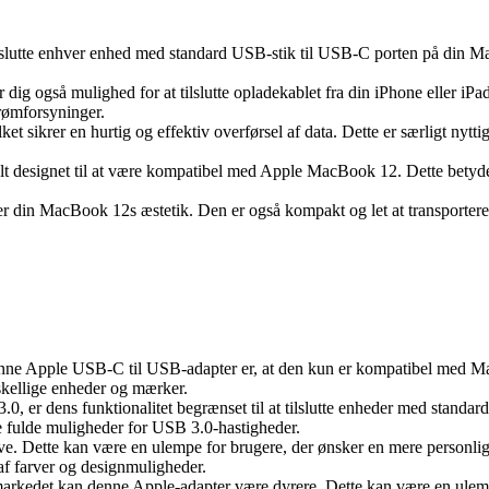
slutte enhver enhed med standard USB-stik til USB-C porten på din MacB
r dig også mulighed for at tilslutte opladekablet fra din iPhone eller iP
trømforsyninger.
et sikrer en hurtig og effektiv overførsel af data. Dette er særligt nytti
elt designet til at være kompatibel med Apple MacBook 12. Dette betyder
er din MacBook 12s æstetik. Den er også kompakt og let at transportere,
nne Apple USB-C til USB-adapter er, at den kun er kompatibel med Ma
kellige enheder og mærker.
.0, er dens funktionalitet begrænset til at tilslutte enheder med stand
 de fulde muligheder for USB 3.0-hastigheder.
rve. Dette kan være en ulempe for brugere, der ønsker en mere personli
af farver og designmuligheder.
edet kan denne Apple-adapter være dyrere. Dette kan være en ulempe f