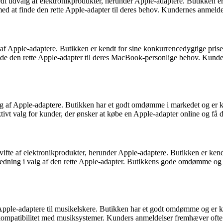
redt udvalg af elektronikprodukter, herunder Apple-adaptere. Butikken 
e med at finde den rette Apple-adapter til deres behov. Kundernes anmeld
af Apple-adaptere. Butikken er kendt for sine konkurrencedygtige prise
finde den rette Apple-adapter til deres MacBook-personlige behov. Kun
lg af Apple-adaptere. Butikken har et godt omdømme i markedet og er k
aktivt valg for kunder, der ønsker at købe en Apple-adapter online og få d
fte af elektronikprodukter, herunder Apple-adaptere. Butikken er kendt 
ledning i valg af den rette Apple-adapter. Butikkens gode omdømme og tro
Apple-adaptere til musikelskere. Butikken har et godt omdømme og er ke
g kompatibilitet med musiksystemer. Kunders anmeldelser fremhæver ofte 