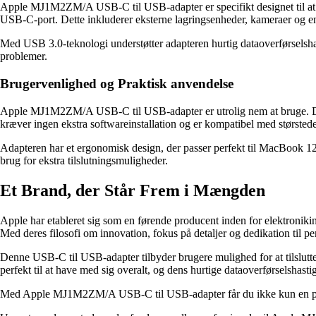
Apple MJ1M2ZM/A USB-C til USB-adapter er specifikt designet til at
USB-C-port. Dette inkluderer eksterne lagringsenheder, kameraer og en
Med USB 3.0-teknologi understøtter adapteren hurtig dataoverførselsh
problemer.
Brugervenlighed og Praktisk anvendelse
Apple MJ1M2ZM/A USB-C til USB-adapter er utrolig nem at bruge. Du sk
kræver ingen ekstra softwareinstallation og er kompatibel med størsted
Adapteren har et ergonomisk design, der passer perfekt til MacBook 12 
brug for ekstra tilslutningsmuligheder.
Et Brand, der Står Frem i Mængden
Apple har etableret sig som en førende producent inden for elektronikin
Med deres filosofi om innovation, fokus på detaljer og dedikation til per
Denne USB-C til USB-adapter tilbyder brugere mulighed for at tilslutt
perfekt til at have med sig overalt, og dens hurtige dataoverførselshasti
Med Apple MJ1M2ZM/A USB-C til USB-adapter får du ikke kun en pålidel