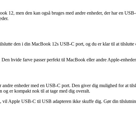
cBook 12, men den kan også bruges med andre enheder, der har en USB-C
eder.
lslutte den i din MacBook 12s USB-C port, og du er klar til at tilslut
ik. Den hvide farve passer perfekt til MacBook eller andre Apple-enheder
ndre enheder med en USB-C port. Den giver dig mulighed for at tilslu
gn og er kompakt nok til at tage med dig overalt.
2, vil Apple USB-C til USB adapteren ikke skuffe dig. Gør din tilslutni