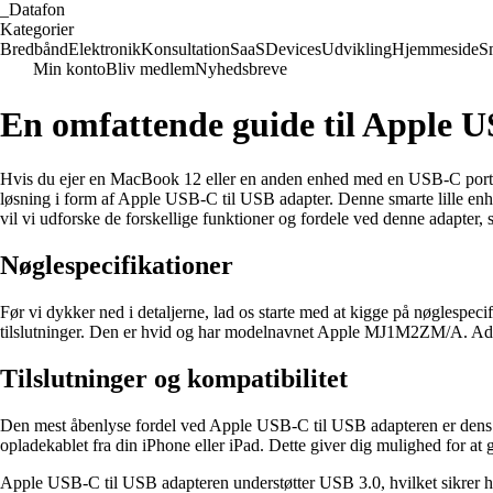
_
Datafon
Kategorier
Bredbånd
Elektronik
Konsultation
SaaS
Devices
Udvikling
Hjemmeside
S
Min konto
Bliv medlem
Nyhedsbreve
En omfattende guide til Apple U
Hvis du ejer en MacBook 12 eller en anden enhed med en USB-C port, ha
løsning i form af Apple USB-C til USB adapter. Denne smarte lille en
vil vi udforske de forskellige funktioner og fordele ved denne adapter, 
Nøglespecifikationer
Før vi dykker ned i detaljerne, lad os starte med at kigge på nøgle
tilslutninger. Den er hvid og har modelnavnet Apple MJ1M2ZM/A.
Tilslutninger og kompatibilitet
Den mest åbenlyse fordel ved Apple USB-C til USB adapteren er dens t
opladekablet fra din iPhone eller iPad. Dette giver dig mulighed for at
Apple USB-C til USB adapteren understøtter USB 3.0, hvilket sikrer høj