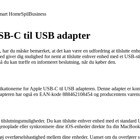
mart Home
Spil
Business
SB-C til USB adapter
r du måske bemærket, at det kan være en udfordring at tilslutte enhed
hed giver dig mulighed for nemt at tilslutte enhver enhed med et USB-
så du kan træffe en informeret beslutning, når du køber den.
specifikationerne for Apple USB-C til USB adapteren. Denne adapter e
 Adapteren har også en EAN-kode 888462108454 og producentens v
ilslutningsmuligheder. Du kan tilslutte enhver enhed med et standard
 genoplade eller synkronisere dine iOS-enheder direkte fra din MacBook 
 overførselshastighed mellem dine enheder. Uanset om du overfører stor