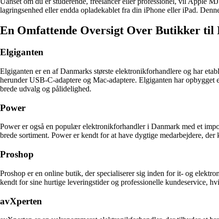
Uanset om du er studerende, freelancer eller professionel, vil Apple 
lagringsenhed eller endda opladekablet fra din iPhone eller iPad. Denne
En Omfattende Oversigt Over Butikker til 
Elgiganten
Elgiganten er en af Danmarks største elektronikforhandlere og har etabl
herunder USB-C-adaptere og Mac-adaptere. Elgiganten har opbygget et 
brede udvalg og pålidelighed.
Power
Power er også en populær elektronikforhandler i Danmark med et impo
brede sortiment. Power er kendt for at have dygtige medarbejdere, der ka
Proshop
Proshop er en online butik, der specialiserer sig inden for it- og elekt
kendt for sine hurtige leveringstider og professionelle kundeservice, hvil
avXperten