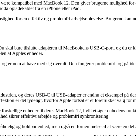
 være kompatibel med MacBook 12. Den giver brugerne mulighed for at
dda opladekablet fra en iPhone eller iPad.
astighed for en effektiv og problemfri arbejdsoplevelse. Brugerne kan
al bare tilslutte adapteren til MacBookens USB-C-port, og du er klar 
elen af Apples enheder.
og er nem at have med sig overalt. Den fungerer problemfrit og pålideli
dustrien, og deres USB-C til USB-adapter er endnu et eksempel på deres 
fektion er det tydeligt, hvorfor Apple fortsat er et foretrukket valg for 
e forskellige enheder til deres MacBook 12, hvilket øger enhedens fun
ghed sikrer effektivt arbejde og problemfri synkronisering.
ig og holdbar enhed, men også en fornemmelse af at være en del af et