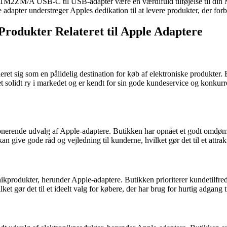
MJ1M2ZM/A USB-C til USB-adapter være en værdifuld tilføjelse til din 
 adapter understreger Apples dedikation til at levere produkter, der for
Produkter Relateret til Apple Adaptere
eret sig som en pålidelig destination for køb af elektroniske produkter.
solidt ry i markedet og er kendt for sin gode kundeservice og konkur
nerende udvalg af Apple-adaptere. Butikken har opnået et godt omdømm
n give gode råd og vejledning til kunderne, hvilket gør det til et attra
ronikprodukter, herunder Apple-adaptere. Butikken prioriterer kundetilfr
ket gør det til et ideelt valg for købere, der har brug for hurtig adgang 