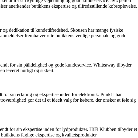
er kendt for sin kyndige vejledning og gode kundeservice. avXperten
elser anerkender butikkens ekspertise og tilfredsstillende købsoplevelse.
r og dedikation til kundetilfredshed. Skousen har mange fysiske
deanmeldelser fremhæver ofte butikkens venlige personale og gode
endt for sin pålidelighed og gode kundeservice. Whiteaway tilbyder
en leveret hurtigt og sikkert.
for sin erfaring og ekspertise inden for elektronik. Punkt1 har
værdighed gør det til et ideelt valg for købere, der ønsker at føle sig
ndt for sin ekspertise inden for lydprodukter. HiFi Klubben tilbyder et
butikkens faglige ekspertise og kvalitetsprodukter.