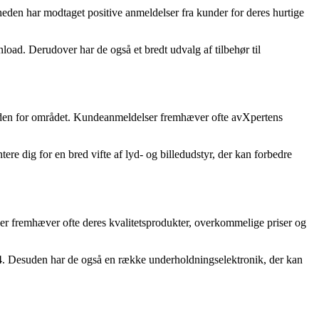
heden har modtaget positive anmeldelser fra kunder for deres hurtige
load. Derudover har de også et bredt udvalg af tilbehør til
e inden for området. Kundeanmeldelser fremhæver ofte avXpertens
tere dig for en bred vifte af lyd- og billedudstyr, der kan forbedre
er fremhæver ofte deres kvalitetsprodukter, overkommelige priser og
on 4. Desuden har de også en række underholdningselektronik, der kan