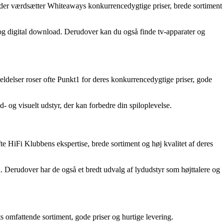
under værdsætter Whiteaways konkurrencedygtige priser, brede sortiment
i og digital download. Derudover kan du også finde tv-apparater og
ldelser roser ofte Punkt1 for deres konkurrencedygtige priser, gode
d- og visuelt udstyr, der kan forbedre din spiloplevelse.
 HiFi Klubbens ekspertise, brede sortiment og høj kvalitet af deres
d. Derudover har de også et bredt udvalg af lydudstyr som højttalere og
 omfattende sortiment, gode priser og hurtige levering.