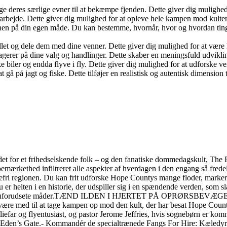
uge deres særlige evner til at bekæmpe fjenden. Dette giver dig mulighed
arbejde. Dette giver dig mulighed for at opleve hele kampen mod kulte
denen på din egen måde. Du kan bestemme, hvornår, hvor og hvordan ting
let og dele dem med dine venner. Dette giver dig mulighed for at være k
agerer på dine valg og handlinger. Dette skaber en meningsfuld udviklin
biler og endda flyve i fly. Dette giver dig mulighed for at udforske verde
 på jagt og fiske. Dette tilføjer en realistisk og autentisk dimension til
t for et frihedselskende folk – og den fanatiske dommedagskult, The Pr
ærkethed infiltreret alle aspekter af hverdagen i den engang så fredel
befri regionen. Du kan frit udforske Hope Countys mange floder, marke
u er helten i en historie, der udspiller sig i en spændende verden, som 
torie på helt uforudsete måder.TÆND ILDEN I HJERTET PÅ OPRØRS
n være med til at tage kampen op mod den kult, der har besat Hope County
efar og flyentusiast, og pastor Jerome Jeffries, hvis sognebørn er komme
at Eden’s Gate.- Kommandér de specialtrænede Fangs For Hire: Kæledyr so