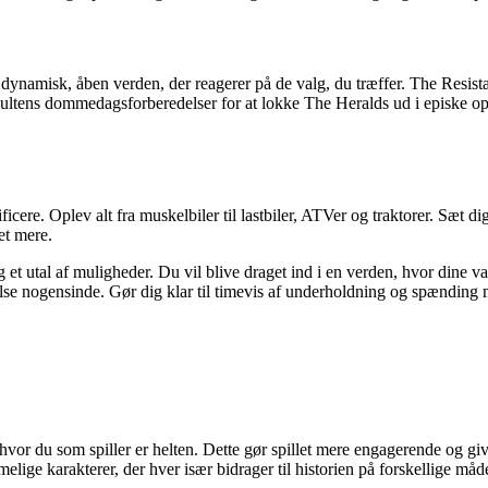
dynamisk, åben verden, der reagerer på de valg, du træffer. The Resist
ultens dommedagsforberedelser for at lokke The Heralds ud i episke op
ere. Oplev alt fra muskelbiler til lastbiler, ATVer og traktorer. Sæt dig
et mere.
g et utal af muligheder. Du vil blive draget ind i en verden, hvor dine
 nogensinde. Gør dig klar til timevis af underholdning og spænding med 
 hvor du som spiller er helten. Dette gør spillet mere engagerende og gi
mmelige karakterer, der hver især bidrager til historien på forskellige måd