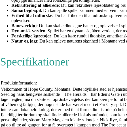
opbygge alliancer med forskellige personligheder.
Rekruttering af allierede
: Du kan rekruttere lejesoldater og br
Samarbejdsspil
: Du kan spille spillet sammen med en ven i sam
Frihed til at udforske
: Du har friheden til at udforske spilver
oplevelser.
Baneværktøj
: Du kan skabe dine egne baner og oplevelser i spil
Dynamisk verden
: Spillet har en dynamisk, åben verden, der re
Forskellige køretøjer
: Du kan køre rundt i ikoniske, amerikanske 
Natur og jagt
: Du kan opleve naturens skønhed i Montana ved at gå
Specifikationer
Produktinformation:
Velkommen til Hope County, Montana. Dette idylliske sted er hjemstede
Seed og hans hengivne søskende – The Heralds – har Eden’s Gate i ubem
tage magten, må du starte en oprørsbevægelse, der kan kæmpe for at 
af våben og fartøjer, der nogensinde har været med i et Far Cry-spil. D
interessant lokalbefolkning, der er med til at forme din his
fjendtligt territorium og skal finde allierede i lokalsamfundet, som ka
personligheder, såsom Mary May, den lokale salonejer, Nick Rye, famili
på op til tre ad gangen for at få overtaget i kampen mod The Project 