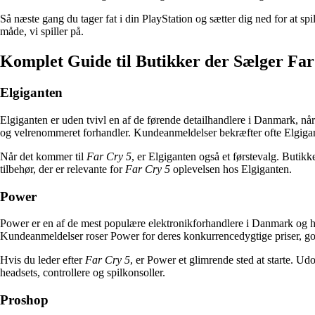
Så næste gang du tager fat i din PlayStation og sætter dig ned for at spi
måde, vi spiller på.
Komplet Guide til Butikker der Sælger Fa
Elgiganten
Elgiganten er uden tvivl en af de førende detailhandlere i Danmark, når 
og velrenommeret forhandler. Kundeanmeldelser bekræfter ofte Elgigan
Når det kommer til
Far Cry 5
, er Elgiganten også et førstevalg. Butik
tilbehør, der er relevante for
Far Cry 5
oplevelsen hos Elgiganten.
Power
Power er en af de mest populære elektronikforhandlere i Danmark og har
Kundeanmeldelser roser Power for deres konkurrencedygtige priser, 
Hvis du leder efter
Far Cry 5
, er Power et glimrende sted at starte. Ud
headsets, controllere og spilkonsoller.
Proshop