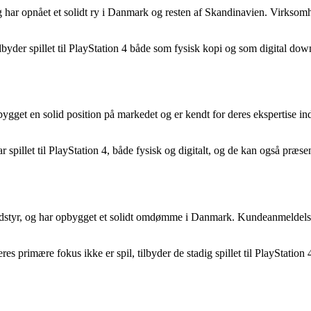
og har opnået et solidt ry i Danmark og resten af Skandinavien. Virksom
byder spillet til PlayStation 4 både som fysisk kopi og som digital down
opbygget en solid position på markedet og er kendt for deres ekspertis
spillet til PlayStation 4, både fysisk og digitalt, og de kan også præsen
igudstyr, og har opbygget et solidt omdømme i Danmark. Kundeanmeldels
es primære fokus ikke er spil, tilbyder de stadig spillet til PlayStati