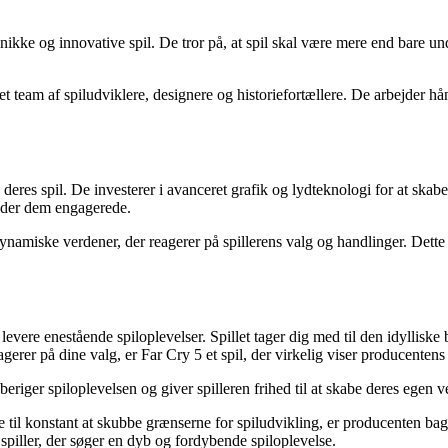
kke og innovative spil. De tror på, at spil skal være mere end bare und
et team af spiludviklere, designere og historiefortællere. De arbejder h
 deres spil. De investerer i avanceret grafik og lydteknologi for at skab
lder dem engagerede.
e dynamiske verdener, der reagerer på spillerens valg og handlinger. Det
vere enestående spiloplevelser. Spillet tager dig med til den idylliske 
er på dine valg, er Far Cry 5 et spil, der virkelig viser producentens
 beriger spiloplevelsen og giver spilleren frihed til at skabe deres egen v
til konstant at skubbe grænserne for spiludvikling, er producenten bag F
r spiller, der søger en dyb og fordybende spiloplevelse.