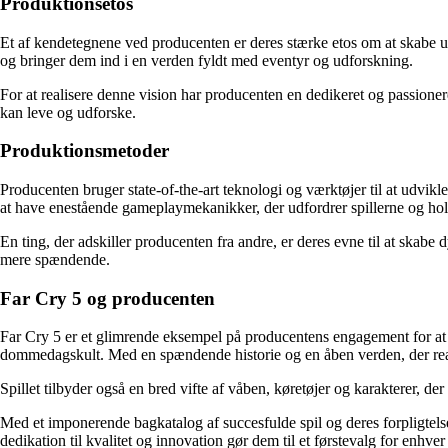
Produktionsetos
Et af kendetegnene ved producenten er deres stærke etos om at skabe uni
og bringer dem ind i en verden fyldt med eventyr og udforskning.
For at realisere denne vision har producenten en dedikeret og passioner
kan leve og udforske.
Produktionsmetoder
Producenten bruger state-of-the-art teknologi og værktøjer til at udvikle
at have enestående gameplaymekanikker, der udfordrer spillerne og ho
En ting, der adskiller producenten fra andre, er deres evne til at skab
mere spændende.
Far Cry 5 og producenten
Far Cry 5 er et glimrende eksempel på producentens engagement for at le
dommedagskult. Med en spændende historie og en åben verden, der reager
Spillet tilbyder også en bred vifte af våben, køretøjer og karakterer, der
Med et imponerende bagkatalog af succesfulde spil og deres forpligtelse 
dedikation til kvalitet og innovation gør dem til et førstevalg for enhve