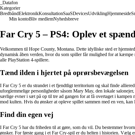
_
Datafon
Kategorier
Bredbånd
Elektronik
Konsultation
SaaS
Devices
Udvikling
Hjemmeside
S
Min konto
Bliv medlem
Nyhedsbreve
Far Cry 5 – PS4: Oplev et spæn
Velkommen til Hope County, Montana. Dette idylliske sted er hjemsted
dynamisk åben verden, hvor du som spiller får mulighed for at kæmpe mo
alle PlayStation 4-spillere.
Tænd ilden i hjertet på oprørsbevægelsen
I Far Cry 5 er du strandet i et fjendtligt territorium og skal finde all
uforglemmelige personligheder såsom Mary May, den lokale salonejer, Ni
særlige evner i sæt på op til tre ad gangen for at få overtaget i kam
mod kulten. Hvis du ønsker at opleve spillet sammen med en ven, kan 
Find din egen vej
I Far Cry 5 har du friheden til at gøre, som du vil. Du bestemmer hvor
ønsker. For første gang i et Far Cry-spil er du helten i historien. Væl