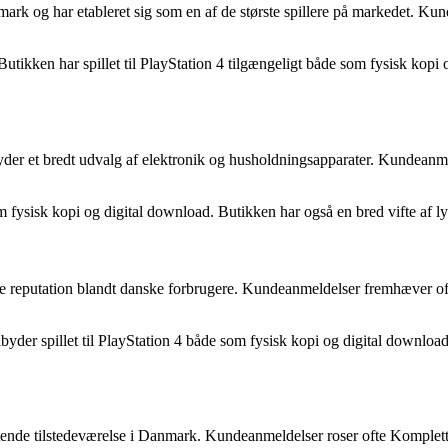
ark og har etableret sig som en af de største spillere på markedet. K
Butikken har spillet til PlayStation 4 tilgængeligt både som fysisk kop
der et bredt udvalg af elektronik og husholdningsapparater. Kundeanme
om fysisk kopi og digital download. Butikken har også en bred vifte af ly
e reputation blandt danske forbrugere. Kundeanmeldelser fremhæver ofte
byder spillet til PlayStation 4 både som fysisk kopi og digital downloa
tende tilstedeværelse i Danmark. Kundeanmeldelser roser ofte Kompletts