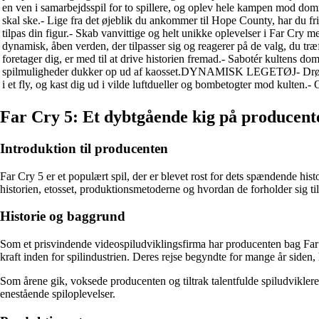
en ven i samarbejdsspil for to spillere, og oplev hele kampen mod 
skal ske.- Lige fra det øjeblik du ankommer til Hope County, har du frih
tilpas din figur.- Skab vanvittige og helt unikke oplevelser i Fa
dynamisk, åben verden, der tilpasser sig og reagerer på de valg, du tr
foretager dig, er med til at drive historien fremad.- Sabotér kultens d
spilmuligheder dukker op ud af kaosset.DYNAMISK LEGETØJ- Drøn rundt 
i et fly, og kast dig ud i vilde luftdueller og bombetogter mod kulten.
Far Cry 5: Et dybtgående kig på producente
Introduktion til producenten
Far Cry 5 er et populært spil, der er blevet rost for dets spændende h
historien, etosset, produktionsmetoderne og hvordan de forholder sig til 
Historie og baggrund
Som et prisvindende videospiludviklingsfirma har producenten bag Far C
kraft inden for spilindustrien. Deres rejse begyndte for mange år siden,
Som årene gik, voksede producenten og tiltrak talentfulde spiludviklere
enestående spiloplevelser.