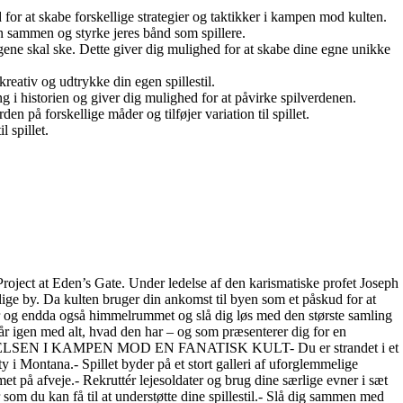
 for at skabe forskellige strategier og taktikker i kampen mod kulten.
n sammen og styrke jeres bånd som spillere.
ene skal ske. Dette giver dig mulighed for at skabe dine egne unikke
reativ og udtrykke din egen spillestil.
g i historien og giver dig mulighed for at påvirke spilverdenen.
n på forskellige måder og tilføjer variation til spillet.
 spillet.
oject at Eden’s Gate. Under ledelse af den karismatiske profet Joseph
ige by. Da kulten bruger din ankomst til byen som et påskud for at
r og endda også himmelrummet og slå dig løs med den største samling
slår igen med alt, hvad den har – og som præsenterer dig for en
BEVÆGELSEN I KAMPEN MOD EN FANATISK KULT- Du er strandet i et
 i Montana.- Spillet byder på et stort galleri af uforglemmelige
t på afveje.- Rekruttér lejesoldater og brug dine særlige evner i sæt
m du kan få til at understøtte dine spillestil.- Slå dig sammen med