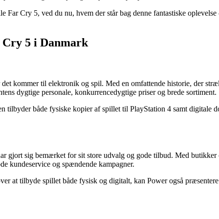
lle Far Cry 5, ved du nu, hvem der står bag denne fantastiske oplevelse –
r Cry 5 i Danmark
det kommer til elektronik og spil. Med en omfattende historie, der strækk
tens dygtige personale, konkurrencedygtige priser og brede sortiment.
ken tilbyder både fysiske kopier af spillet til PlayStation 4 samt digit
 gjort sig bemærket for sit store udvalg og gode tilbud. Med butikker o
gode kundeservice og spændende kampagner.
over at tilbyde spillet både fysisk og digitalt, kan Power også præsenter