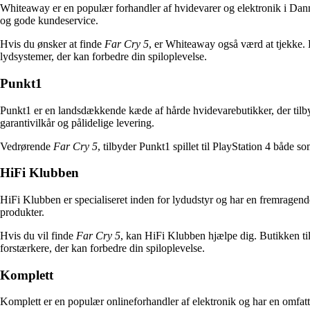
Whiteaway er en populær forhandler af hvidevarer og elektronik i Danm
og gode kundeservice.
Hvis du ønsker at finde
Far Cry 5
, er Whiteaway også værd at tjekke. 
lydsystemer, der kan forbedre din spiloplevelse.
Punkt1
Punkt1 er en landsdækkende kæde af hårde hvidevarebutikker, der tilby
garantivilkår og pålidelige levering.
Vedrørende
Far Cry 5
, tilbyder Punkt1 spillet til PlayStation 4 både s
HiFi Klubben
HiFi Klubben er specialiseret inden for lydudstyr og har en fremragend
produkter.
Hvis du vil finde
Far Cry 5
, kan HiFi Klubben hjælpe dig. Butikken til
forstærkere, der kan forbedre din spiloplevelse.
Komplett
Komplett er en populær onlineforhandler af elektronik og har en omfat