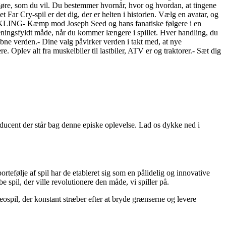
re, som du vil. Du bestemmer hvornår, hvor og hvordan, at tingene
 Far Cry-spil er det dig, der er helten i historien. Vælg en avatar, og
IKLING- Kæmp mod Joseph Seed og hans fanatiske følgere i en
meningsfyldt måde, når du kommer længere i spillet. Hver handling, du
åbne verden.- Dine valg påvirker verden i takt med, at nye
lev alt fra muskelbiler til lastbiler, ATV er og traktorer.- Sæt dig
ducent der står bag denne episke oplevelse. Lad os dykke ned i
følje af spil har de etableret sig som en pålidelig og innovative
spil, der ville revolutionere den måde, vi spiller på.
eospil, der konstant stræber efter at bryde grænserne og levere