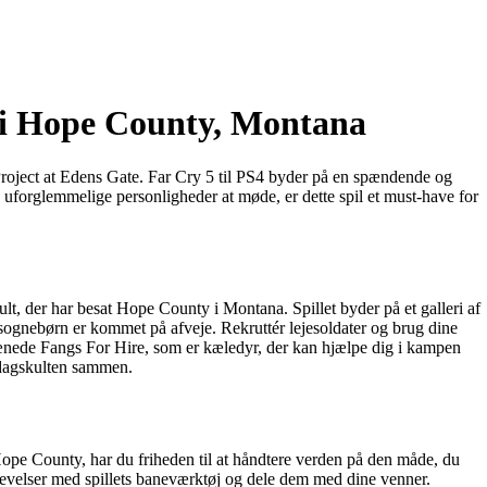
r i Hope County, Montana
Project at Edens Gate. Far Cry 5 til PS4 byder på en spændende og
uforglemmelige personligheder at møde, er dette spil et must-have for
ult, der har besat Hope County i Montana. Spillet byder på et galleri af
 sognebørn er kommet på afveje. Rekruttér lejesoldater og brug dine
rænede Fangs For Hire, som er kæledyr, der kan hjælpe dig i kampen
edagskulten sammen.
Hope County, har du friheden til at håndtere verden på den måde, du
oplevelser med spillets baneværktøj og dele dem med dine venner.