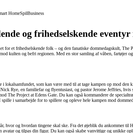
mart Home
Spil
Business
dende og frihedselskende eventy
et for et frihedselskende folk – og den fanatiske dommedagskult, The 
d kulten og befri regionen. Med en stor samling af våben, fartøjer og 
ierede i lokalsamfundet, som kan være med til at tage kampen op mod den k
ck Rye, en familiefar og flyentusiast, og pastor Jerome Jeffries, hvis
pen mod The Project at Edens Gate. Du kan også kommandere de specialt
I spille i samarbejde for to spillere og opleve hele kampen mod domm
når, hvor og hvordan tingene skal ske. Fra det øjeblik du ankommer til 
g en avatar og tilpas din figur. Du kan også skabe vanvittige og unikke 