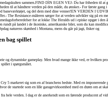
dommedagskulten sammen.FIND DIN EGEN VEJ- Du har friheden til at gø
eden til at håndtere verden på den måde, du ønsker.- For første gang i et
r Cry med baneværktøjet, og del dem med dine venner!EN VERDEN I UDV
æffer.- The Resistance-måleren sørger for at verden udvikler sig på en 
ommedagsforberedelser for at lokke The Heralds ud i episke opgør i den 
på landet i de ikoniske, amerikanske biler, som du kan modificere. Op
- Opdag naturens skønhed i Montana, mens du går på jagt, fisker og
n bag spillet
istorie og dynamiske gameplay. Men hvad mange ikke ved, er hvilken pro
spillet i spørgsmålet.
ry 5 markeret sig som en af branchens bedste. Med en imponerende porte
 hvor de startede som en lille garagevirksomhed med en drøm om at skabe 
 fra hele verden. I dag er de anerkendt som en førende producent af vid