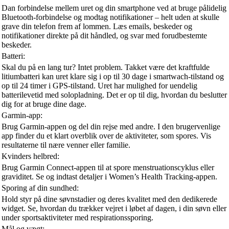
Dan forbindelse mellem uret og din smartphone ved at bruge pålidelig
Bluetooth-forbindelse og modtag notifikationer – helt uden at skulle
grave din telefon frem af lommen. Læs emails, beskeder og
notifikationer direkte på dit håndled, og svar med forudbestemte
beskeder.
Batteri:
Skal du på en lang tur? Intet problem. Takket være det kraftfulde
litiumbatteri kan uret klare sig i op til 30 dage i smartwach-tilstand og
op til 24 timer i GPS-tilstand. Uret har mulighed for uendelig
batterilevetid med solopladning. Det er op til dig, hvordan du beslutter
dig for at bruge dine dage.
Garmin-app:
Brug Garmin-appen og del din rejse med andre. I den brugervenlige
app finder du et klart overblik over de aktiviteter, som spores. Vis
resultaterne til nære venner eller familie.
Kvinders helbred:
Brug Garmin Connect-appen til at spore menstruationscyklus eller
graviditet. Se og indtast detaljer i Women’s Health Tracking-appen.
Sporing af din sundhed:
Hold styr på dine søvnstadier og deres kvalitet med den dedikerede
widget. Se, hvordan du trækker vejret i løbet af dagen, i din søvn eller
under sportsaktiviteter med respirationssporing.
Mål og vægt: