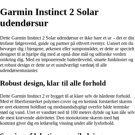
Garmin Instinct 2 Solar
udendørsur
Dette Garmin Instinct 2 Solar udendørsur er ikke bare et ur – det er din
trofaste følgesvend, guide og partner på ethvert eventyr. Uanset om du
bevæger dig i bjergene, ørkenen eller sumpområder, er dette ur specielt
designet til at hjælpe dig med at opnå dine mål og udforske verden
omkring dig. Med en imponerende batterilevetid, smarte funktioner og
et robust design er dette ur et uundværligt værktøj til alle
udendørsentusiaster.
Robust design, klar til alle forhold
Dette Garmin Instinct 2 er bygget til at klare selv de hårdeste forhold.
Med et fiberforstærket polymer-cover og en kemisk forstærket skærm
er uret ekstremt holdbart og modstandsdygtigt overfor både termiske
stød og vand. Uret er vandtæt ned til 100 meters dybde og kan tåle selv
de mest krævende aktiviteter. Den monokrome skærm med høj
kontrast giver dig en letlæselig visning under alle lysforhold.