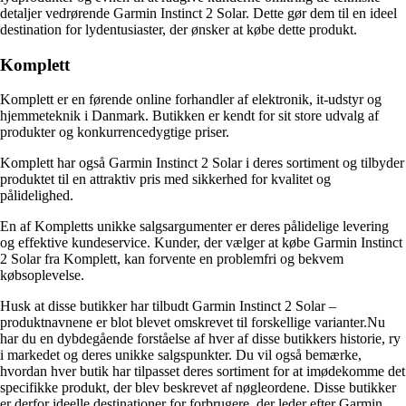
detaljer vedrørende Garmin Instinct 2 Solar. Dette gør dem til en ideel
destination for lydentusiaster, der ønsker at købe dette produkt.
Komplett
Komplett er en førende online forhandler af elektronik, it-udstyr og
hjemmeteknik i Danmark. Butikken er kendt for sit store udvalg af
produkter og konkurrencedygtige priser.
Komplett har også Garmin Instinct 2 Solar i deres sortiment og tilbyder
produktet til en attraktiv pris med sikkerhed for kvalitet og
pålidelighed.
En af Kompletts unikke salgsargumenter er deres pålidelige levering
og effektive kundeservice. Kunder, der vælger at købe Garmin Instinct
2 Solar fra Komplett, kan forvente en problemfri og bekvem
købsoplevelse.
Husk at disse butikker har tilbudt Garmin Instinct 2 Solar –
produktnavnene er blot blevet omskrevet til forskellige varianter.Nu
har du en dybdegående forståelse af hver af disse butikkers historie, ry
i markedet og deres unikke salgspunkter. Du vil også bemærke,
hvordan hver butik har tilpasset deres sortiment for at imødekomme det
specifikke produkt, der blev beskrevet af nøgleordene. Disse butikker
er derfor ideelle destinationer for forbrugere, der leder efter Garmin