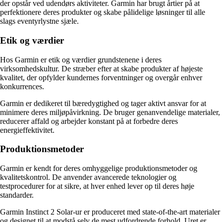
der opstår ved udendørs aktiviteter. Garmin har brugt årtier på at
perfektionere deres produkter og skabe pålidelige løsninger til alle
slags eventyrlystne sjæle.
Etik og værdier
Hos Garmin er etik og værdier grundstenene i deres
virksomhedskultur. De stræber efter at skabe produkter af højeste
kvalitet, der opfylder kundernes forventninger og overgår enhver
konkurrences.
Garmin er dedikeret til bæredygtighed og tager aktivt ansvar for at
minimere deres miljøpåvirkning. De bruger genanvendelige materialer,
reducerer affald og arbejder konstant på at forbedre deres
energieffektivitet.
Produktionsmetoder
Garmin er kendt for deres omhyggelige produktionsmetoder og
kvalitetskontrol. De anvender avancerede teknologier og
testprocedurer for at sikre, at hver enhed lever op til deres høje
standarder.
Garmin Instinct 2 Solar-ur er produceret med state-of-the-art materialer
og designet til at modstå selv de mest udfordrende forhold. Uret er