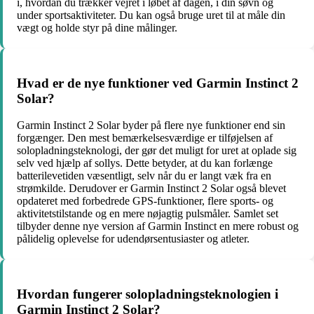
i, hvordan du trækker vejret i løbet af dagen, i din søvn og
under sportsaktiviteter. Du kan også bruge uret til at måle din
vægt og holde styr på dine målinger.
Hvad er de nye funktioner ved Garmin Instinct 2
Solar?
Garmin Instinct 2 Solar byder på flere nye funktioner end sin
forgænger. Den mest bemærkelsesværdige er tilføjelsen af
solopladningsteknologi, der gør det muligt for uret at oplade sig
selv ved hjælp af sollys. Dette betyder, at du kan forlænge
batterilevetiden væsentligt, selv når du er langt væk fra en
strømkilde. Derudover er Garmin Instinct 2 Solar også blevet
opdateret med forbedrede GPS-funktioner, flere sports- og
aktivitetstilstande og en mere nøjagtig pulsmåler. Samlet set
tilbyder denne nye version af Garmin Instinct en mere robust og
pålidelig oplevelse for udendørsentusiaster og atleter.
Hvordan fungerer solopladningsteknologien i
Garmin Instinct 2 Solar?