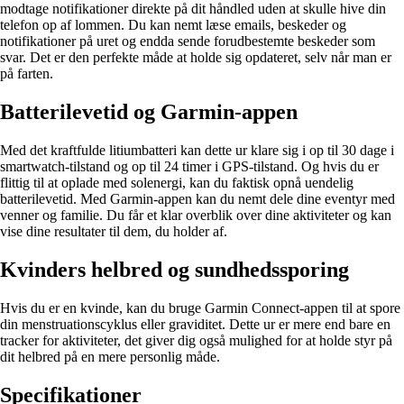
modtage notifikationer direkte på dit håndled uden at skulle hive din
telefon op af lommen. Du kan nemt læse emails, beskeder og
notifikationer på uret og endda sende forudbestemte beskeder som
svar. Det er den perfekte måde at holde sig opdateret, selv når man er
på farten.
Batterilevetid og Garmin-appen
Med det kraftfulde litiumbatteri kan dette ur klare sig i op til 30 dage i
smartwatch-tilstand og op til 24 timer i GPS-tilstand. Og hvis du er
flittig til at oplade med solenergi, kan du faktisk opnå uendelig
batterilevetid. Med Garmin-appen kan du nemt dele dine eventyr med
venner og familie. Du får et klar overblik over dine aktiviteter og kan
vise dine resultater til dem, du holder af.
Kvinders helbred og sundhedssporing
Hvis du er en kvinde, kan du bruge Garmin Connect-appen til at spore
din menstruationscyklus eller graviditet. Dette ur er mere end bare en
tracker for aktiviteter, det giver dig også mulighed for at holde styr på
dit helbred på en mere personlig måde.
Specifikationer