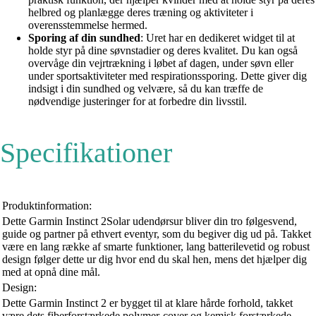
helbred og planlægge deres træning og aktiviteter i
overensstemmelse hermed.
Sporing af din sundhed
: Uret har en dedikeret widget til at
holde styr på dine søvnstadier og deres kvalitet. Du kan også
overvåge din vejrtrækning i løbet af dagen, under søvn eller
under sportsaktiviteter med respirationssporing. Dette giver dig
indsigt i din sundhed og velvære, så du kan træffe de
nødvendige justeringer for at forbedre din livsstil.
Specifikationer
Produktinformation:
Dette Garmin Instinct 2Solar udendørsur bliver din tro følgesvend,
guide og partner på ethvert eventyr, som du begiver dig ud på. Takket
være en lang række af smarte funktioner, lang batterilevetid og robust
design følger dette ur dig hvor end du skal hen, mens det hjælper dig
med at opnå dine mål.
Design:
Dette Garmin Instinct 2 er bygget til at klare hårde forhold, takket
være dets fiberforstærkede polymer-cover og kemisk forstærkede