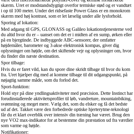
skærm. Uret er modstandsdygtigt overfor termiske stød og er vandtæt
i op til 100 meter. Under det ridsefaste Power Glass er en monokrom
skærm med høj kontrast, som er let læselig under alle lysforhold.
Sporing af lokation:
Med adgang til GPS, GLONASS og Galileo lokationstjenesterne ved
du altid hvor du er – uanset om det er i midten af en sump, ørken eller
på en bjergtinde. De indbyggede ABC-sensorer, der omfatter
højdemåler, barometer og 3-akse elektronisk kompas, giver dig
oplysninger om højde, om det skiftende vejr og oplysninger om, hvor
du finder din næste destination.
Spor tilbage:
Hvis du er faret vild, kan du spore dine skridt tilbage til hvor du kom
fra. Uret hjælper dig med at komme tilbage til dit udgangspunkt, på
nøjagtig samme måde, som du forlod det.
Sport-funktion:
Hold styr på dine yndlingsaktiviteter med præcision. Dette Instinct har
forudinstallerede aktivitetsprofiler til løb, vandreture, mountainbiking,
svømning og meget mere. Vælg det, som du elsker og få det bedste
ud af det. Takket være den forbedrede optiske hjerterytme-teknologi
får du et klart overblik over intensiv din træning har været. Brug den
nye VO2 max-indikator for at bestemme din præstation ud fra værdier
som varme og højde.
Notifikationer: