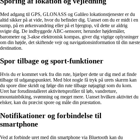
Sporing af lokation og vejledning
Med adgang til GPS, GLONASS og Galileo lokationstjenester er du
altid sikker på at vide, hvor du befinder dig. Uanset om du er midt i en
sump, på en ørkenvandring eller på et bjergtop, vil dette ur aldrig
svigte dig. De indbyggede ABC-sensorer, herunder højdemåler,
barometer og 3-akse elektronisk kompas, giver dig vigtige oplysninger
om din højde, det skiftende vejr og navigationsinformation til din næste
destination.
Spor tilbage og sport-funktioner
Hvis du er kommet væk fra din rute, hjælper dette ur dig med at finde
tilbage til udgangspunktet. Med blot nogle få tryk på urets skærm kan
du spore dine skridt og følge din rute tilbage nøjagtigt som du kom.
Uret har forudinstalleret aktivitetsprofiler til løb, vandreture,
mountainbiking, svømning og meget mere. Uanset hvilken aktivitet du
elsker, kan du præcist spore og måle din præstation.
Notifikationer og forbindelse til
smartphone
Ved at forbinde uret med din smartphone via Bluetooth kan du