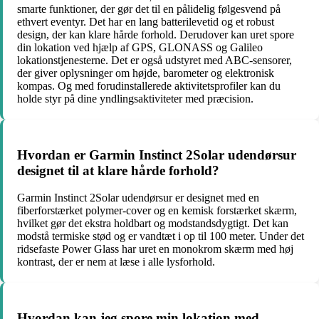
smarte funktioner, der gør det til en pålidelig følgesvend på
ethvert eventyr. Det har en lang batterilevetid og et robust
design, der kan klare hårde forhold. Derudover kan uret spore
din lokation ved hjælp af GPS, GLONASS og Galileo
lokationstjenesterne. Det er også udstyret med ABC-sensorer,
der giver oplysninger om højde, barometer og elektronisk
kompas. Og med forudinstallerede aktivitetsprofiler kan du
holde styr på dine yndlingsaktiviteter med præcision.
Hvordan er Garmin Instinct 2Solar udendørsur
designet til at klare hårde forhold?
Garmin Instinct 2Solar udendørsur er designet med en
fiberforstærket polymer-cover og en kemisk forstærket skærm,
hvilket gør det ekstra holdbart og modstandsdygtigt. Det kan
modstå termiske stød og er vandtæt i op til 100 meter. Under det
ridsefaste Power Glass har uret en monokrom skærm med høj
kontrast, der er nem at læse i alle lysforhold.
Hvordan kan jeg spore min lokation med