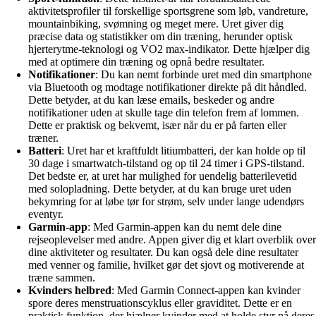
aktivitetsprofiler til forskellige sportsgrene som løb, vandreture,
mountainbiking, svømning og meget mere. Uret giver dig
præcise data og statistikker om din træning, herunder optisk
hjerterytme-teknologi og VO2 max-indikator. Dette hjælper dig
med at optimere din træning og opnå bedre resultater.
Notifikationer
: Du kan nemt forbinde uret med din smartphone
via Bluetooth og modtage notifikationer direkte på dit håndled.
Dette betyder, at du kan læse emails, beskeder og andre
notifikationer uden at skulle tage din telefon frem af lommen.
Dette er praktisk og bekvemt, især når du er på farten eller
træner.
Batteri
: Uret har et kraftfuldt litiumbatteri, der kan holde op til
30 dage i smartwatch-tilstand og op til 24 timer i GPS-tilstand.
Det bedste er, at uret har mulighed for uendelig batterilevetid
med solopladning. Dette betyder, at du kan bruge uret uden
bekymring for at løbe tør for strøm, selv under lange udendørs
eventyr.
Garmin-app
: Med Garmin-appen kan du nemt dele dine
rejseoplevelser med andre. Appen giver dig et klart overblik over
dine aktiviteter og resultater. Du kan også dele dine resultater
med venner og familie, hvilket gør det sjovt og motiverende at
træne sammen.
Kvinders helbred
: Med Garmin Connect-appen kan kvinder
spore deres menstruationscyklus eller graviditet. Dette er en
praktisk funktion, der hjælper kvinder med at holde styr på deres