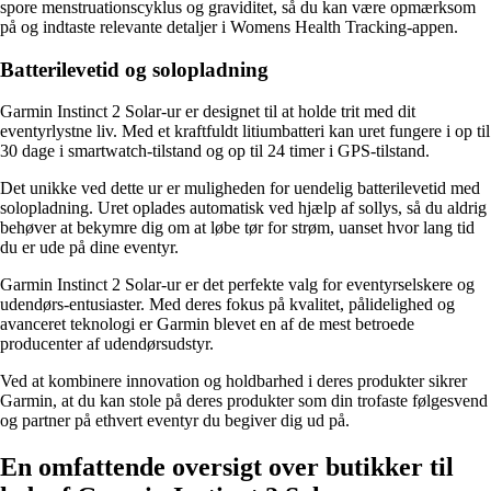
spore menstruationscyklus og graviditet, så du kan være opmærksom
på og indtaste relevante detaljer i Womens Health Tracking-appen.
Batterilevetid og solopladning
Garmin Instinct 2 Solar-ur er designet til at holde trit med dit
eventyrlystne liv. Med et kraftfuldt litiumbatteri kan uret fungere i op til
30 dage i smartwatch-tilstand og op til 24 timer i GPS-tilstand.
Det unikke ved dette ur er muligheden for uendelig batterilevetid med
solopladning. Uret oplades automatisk ved hjælp af sollys, så du aldrig
behøver at bekymre dig om at løbe tør for strøm, uanset hvor lang tid
du er ude på dine eventyr.
Garmin Instinct 2 Solar-ur er det perfekte valg for eventyrselskere og
udendørs-entusiaster. Med deres fokus på kvalitet, pålidelighed og
avanceret teknologi er Garmin blevet en af ​​de mest betroede
producenter af udendørsudstyr.
Ved at kombinere innovation og holdbarhed i deres produkter sikrer
Garmin, at du kan stole på deres produkter som din trofaste følgesvend
og partner på ethvert eventyr du begiver dig ud på.
En omfattende oversigt over butikker til