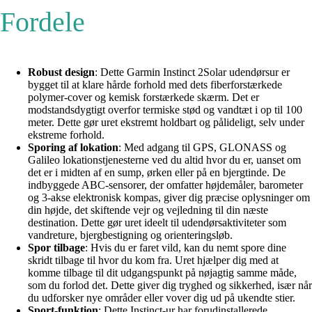
Fordele
Robust design
: Dette Garmin Instinct 2Solar udendørsur er
bygget til at klare hårde forhold med dets fiberforstærkede
polymer-cover og kemisk forstærkede skærm. Det er
modstandsdygtigt overfor termiske stød og vandtæt i op til 100
meter. Dette gør uret ekstremt holdbart og pålideligt, selv under
ekstreme forhold.
Sporing af lokation
: Med adgang til GPS, GLONASS og
Galileo lokationstjenesterne ved du altid hvor du er, uanset om
det er i midten af en sump, ørken eller på en bjergtinde. De
indbyggede ABC-sensorer, der omfatter højdemåler, barometer
og 3-akse elektronisk kompas, giver dig præcise oplysninger om
din højde, det skiftende vejr og vejledning til din næste
destination. Dette gør uret ideelt til udendørsaktiviteter som
vandreture, bjergbestigning og orienteringsløb.
Spor tilbage
: Hvis du er faret vild, kan du nemt spore dine
skridt tilbage til hvor du kom fra. Uret hjælper dig med at
komme tilbage til dit udgangspunkt på nøjagtig samme måde,
som du forlod det. Dette giver dig tryghed og sikkerhed, især når
du udforsker nye områder eller vover dig ud på ukendte stier.
Sport-funktion
: Dette Instinct-ur har forudinstallerede