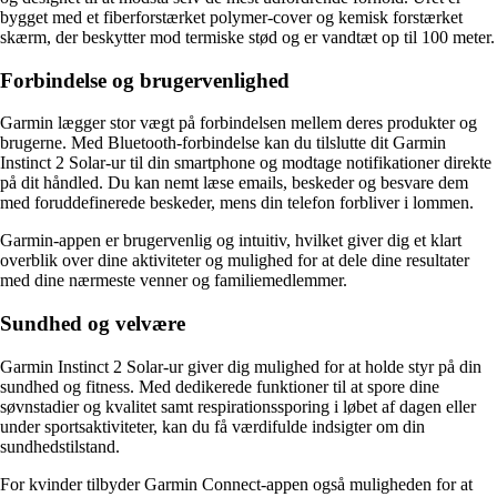
bygget med et fiberforstærket polymer-cover og kemisk forstærket
skærm, der beskytter mod termiske stød og er vandtæt op til 100 meter.
Forbindelse og brugervenlighed
Garmin lægger stor vægt på forbindelsen mellem deres produkter og
brugerne. Med Bluetooth-forbindelse kan du tilslutte dit Garmin
Instinct 2 Solar-ur til din smartphone og modtage notifikationer direkte
på dit håndled. Du kan nemt læse emails, beskeder og besvare dem
med foruddefinerede beskeder, mens din telefon forbliver i lommen.
Garmin-appen er brugervenlig og intuitiv, hvilket giver dig et klart
overblik over dine aktiviteter og mulighed for at dele dine resultater
med dine nærmeste venner og familiemedlemmer.
Sundhed og velvære
Garmin Instinct 2 Solar-ur giver dig mulighed for at holde styr på din
sundhed og fitness. Med dedikerede funktioner til at spore dine
søvnstadier og kvalitet samt respirationssporing i løbet af dagen eller
under sportsaktiviteter, kan du få værdifulde indsigter om din
sundhedstilstand.
For kvinder tilbyder Garmin Connect-appen også muligheden for at