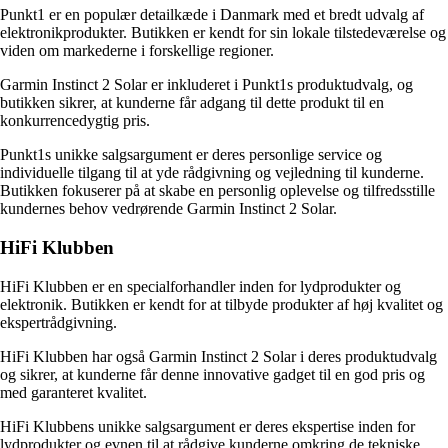
Punkt1 er en populær detailkæde i Danmark med et bredt udvalg af
elektronikprodukter. Butikken er kendt for sin lokale tilstedeværelse og
viden om markederne i forskellige regioner.
Garmin Instinct 2 Solar er inkluderet i Punkt1s produktudvalg, og
butikken sikrer, at kunderne får adgang til dette produkt til en
konkurrencedygtig pris.
Punkt1s unikke salgsargument er deres personlige service og
individuelle tilgang til at yde rådgivning og vejledning til kunderne.
Butikken fokuserer på at skabe en personlig oplevelse og tilfredsstille
kundernes behov vedrørende Garmin Instinct 2 Solar.
HiFi Klubben
HiFi Klubben er en specialforhandler inden for lydprodukter og
elektronik. Butikken er kendt for at tilbyde produkter af høj kvalitet og
ekspertrådgivning.
HiFi Klubben har også Garmin Instinct 2 Solar i deres produktudvalg
og sikrer, at kunderne får denne innovative gadget til en god pris og
med garanteret kvalitet.
HiFi Klubbens unikke salgsargument er deres ekspertise inden for
lydprodukter og evnen til at rådgive kunderne omkring de tekniske