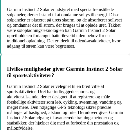
Garmin Instinct 2 Solar er udstyret med specialfremstillede
solpaneler, der er i stand til at omdanne sollys til energi. Disse
solpaneler er placeret på urets skærm, og de absorberer sollyset
og omdanner det til strøm, der bruges til at oplade uret. Takket
være solopladningsteknologien kan Garmin Instinct 2 Solar
opretholde en forlænget batterilevetid uden behov for en
traditionel opladning. Det er ideelt til udendørsaktiviteter, hvor
adgang til strøm kan være begrænset.
Hvilke muligheder giver Garmin Instinct 2 Solar
til sportsaktiviteter?
Garmin Instinct 2 Solar er velegnet til en bred vifte af
sportsaktiviteter. Uret har indbyggede sports- og
aktivitetstilstande, der er designet til at registrere og måle
forskellige aktiviteter som løb, cykling, svømning, vandring og
meget mere. Den nøjagtige GPS-teknologi sikrer præcise
målinger af hastighed, afstand og rute. Derudover giver Garmin
Instinct 2 Solar adgang til avancerede træningsmetoder og
statistikker, der hjælper dig med at forbedre din præstation og
målopfyldelse.