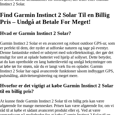
Instinct 2 Solar.
Find Garmin Instinct 2 Solar Til en Billig
Pris – Undgå at Betale For Meget!
Hvad er Garmin Instinct 2 Solar?
Garmin Instinct 2 Solar er en avanceret og robust outdoor GPS-ur, som
er perfekt til dem, der nyder at udforske naturen og tage på eventyr.
Denne fantastiske enhed er udstyret med solcelleteknologi, der gør det
muligt for uret at oplade batteriet ved hjælp af sollyset. Dette betyder,
at du kan opretholde en lang batterilevetid og undgå bekymringer om
at løbe tør for strøm, når du er langt væk fra en oplader. Garmin
Instinct 2 Solar har også avancerede funktioner såsom indbygget GPS,
pulsmåling, aktivitetsregistrering og meget mere.
Hvorfor er det vigtigt at købe Garmin Instinct 2 Solar
til en billig pris?
At kunne finde Garmin Instinct 2 Solar til en billig pris kan være
afgørende for mange mennesker. Prisen kan være afgørende for, om vi
råd til at købe et sådant avanceret produkt eller ej. Ved at være
opmærksom på muligheder for at købe Garmin Instinct 2 Solar til en