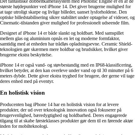
Det fantastiske dobbeltkamerasystem med Photonic Engine er en af de
største højdepunkter ved iPhone 14. Det giver brugerne mulighed for
at tage utroligt skarpe og livlige billeder, uanset lysforholdene. Den
optiske billedstabilisering sikrer stabilitet under optagelse af videoer, og
Cinematic-tilstanden giver mulighed for professionelt udseende film.
Designet af iPhone 14 er både slankt og holdbart. Med samspillet
mellem glas og aluminium opnås en let og moderne formfaktor,
samtidig med at enheden har trådløs opladningsevne. Ceramic Shield-
teknologien gør skærmen mere holdbar og brudsikker, hvilket giver
brugerne ekstra beskyttelse.
iPhone 14 er også vand- og støvbestandig med en IP68-klassificering,
hvilket betyder, at den kan overleve under vand op til 30 minutter på 6
meters dybde. Dette giver ekstra tryghed for brugere, der gerne vil tage
deres enhed med på eventyr.
En holistisk vision
Producenten bag iPhone 14 har en holistisk vision for at levere
produkter, der ud over teknologisk innovation også fokuserer på
brugervenlighed, bæredygtighed og holdbarhed. Deres engagerede
tilgang til at skabe førsteklasses produkter gør dem til en førende aktør
inden for mobilteknologi.