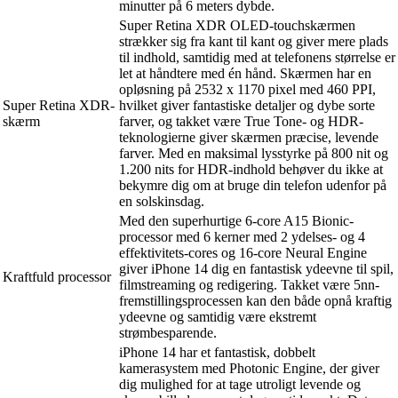
minutter på 6 meters dybde.
Super Retina XDR OLED-touchskærmen
strækker sig fra kant til kant og giver mere plads
til indhold, samtidig med at telefonens størrelse er
let at håndtere med én hånd. Skærmen har en
opløsning på 2532 x 1170 pixel med 460 PPI,
Super Retina XDR-
hvilket giver fantastiske detaljer og dybe sorte
skærm
farver, og takket være True Tone- og HDR-
teknologierne giver skærmen præcise, levende
farver. Med en maksimal lysstyrke på 800 nit og
1.200 nits for HDR-indhold behøver du ikke at
bekymre dig om at bruge din telefon udenfor på
en solskinsdag.
Med den superhurtige 6-core A15 Bionic-
processor med 6 kerner med 2 ydelses- og 4
effektivitets-cores og 16-core Neural Engine
giver iPhone 14 dig en fantastisk ydeevne til spil,
Kraftfuld processor
filmstreaming og redigering. Takket være 5nn-
fremstillingsprocessen kan den både opnå kraftig
ydeevne og samtidig være ekstremt
strømbesparende.
iPhone 14 har et fantastisk, dobbelt
kamerasystem med Photonic Engine, der giver
dig mulighed for at tage utroligt levende og