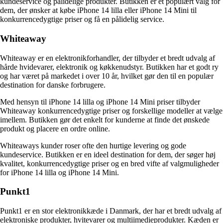
kundeservice og pålidelige produkter. Butikken er et populært valg for
dem, der ønsker at købe iPhone 14 lilla eller iPhone 14 Mini til
konkurrencedygtige priser og få en pålidelig service.
Whiteaway
Whiteaway er en elektronikforhandler, der tilbyder et bredt udvalg af
hårde hvidevarer, elektronik og køkkenudstyr. Butikken har et godt ry
og har været på markedet i over 10 år, hvilket gør den til en populær
destination for danske forbrugere.
Med hensyn til iPhone 14 lilla og iPhone 14 Mini priser tilbyder
Whiteaway konkurrencedygtige priser og forskellige modeller at vælge
imellem. Butikken gør det enkelt for kunderne at finde det ønskede
produkt og placere en ordre online.
Whiteaways kunder roser ofte den hurtige levering og gode
kundeservice. Butikken er en ideel destination for dem, der søger høj
kvalitet, konkurrencedygtige priser og en bred vifte af valgmuligheder
for iPhone 14 lilla og iPhone 14 Mini.
Punkt1
Punkt1 er en stor elektronikkæde i Danmark, der har et bredt udvalg af
elektroniske produkter, hvitevarer og multiimedieprodukter. Kæden er