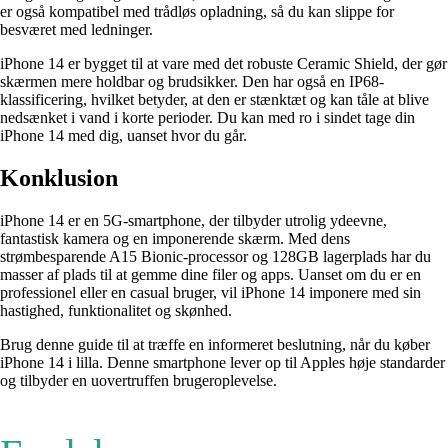
er også kompatibel med trådløs opladning, så du kan slippe for
besværet med ledninger.
iPhone 14 er bygget til at vare med det robuste Ceramic Shield, der gør
skærmen mere holdbar og brudsikker. Den har også en IP68-
klassificering, hvilket betyder, at den er stænktæt og kan tåle at blive
nedsænket i vand i korte perioder. Du kan med ro i sindet tage din
iPhone 14 med dig, uanset hvor du går.
Konklusion
iPhone 14 er en 5G-smartphone, der tilbyder utrolig ydeevne,
fantastisk kamera og en imponerende skærm. Med dens
strømbesparende A15 Bionic-processor og 128GB lagerplads har du
masser af plads til at gemme dine filer og apps. Uanset om du er en
professionel eller en casual bruger, vil iPhone 14 imponere med sin
hastighed, funktionalitet og skønhed.
Brug denne guide til at træffe en informeret beslutning, når du køber
iPhone 14 i lilla. Denne smartphone lever op til Apples høje standarder
og tilbyder en uovertruffen brugeroplevelse.