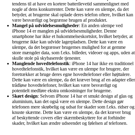
tendens til at have en kortere batterilevetid sammenlignet med
nogle af dens konkurrenter. Dette kan være en ulempe, da det
betyder, at brugerne skal oplade deres telefon oftere, hvilket kan
være besværligt og begrænse brugen af ​​produktet.
Mangel på udvidelsesmuligheder
: En anden ulempe ved
iPhone 14 er manglen på udvidelsesmuligheder. Denne
smartphone har ikke et hukommelseskortslot, hvilket betyder, at
brugerne ikke kan udvide lagerpladsen. Dette kan være en
ulempe, da det begrænser brugernes mulighed for at gemme
store mængder data, som f.eks. billeder, videoer og apps, uden at
skulle stole på skybaserede tjenester.
Manglende hovedtelefonstik
: iPhone 14 har ikke en traditionel
hovedtelefonstik, hvilket kan være en ulempe for brugere, der
foretrækker at bruge deres egne hovedtelefoner eller højttalere.
Dette kan være en ulempe, da det kræver brug af en adapter eller
trådløse hovedtelefoner, hvilket kan være besværligt og
potentielt medføre ekstra omkostninger for brugerne.
Skørt design
: Selvom iPhone 14 har et smukt design af glas og
aluminium, kan det også være en ulempe. Dette design gør
telefonen mere skrøbelig og udsat for skader som f.eks. ridser og
knuste skærme. Dette kan være en ulempe, da det kræver brug
af beskyttende covers eller skærmbeskyttere for at forhindre
skader, hvilket kan ændre udseendet og følelsen af ​​telefonen.