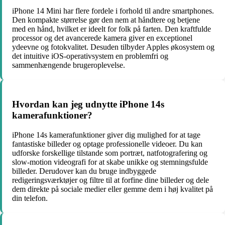
iPhone 14 Mini har flere fordele i forhold til andre smartphones.
Den kompakte størrelse gør den nem at håndtere og betjene
med en hånd, hvilket er ideelt for folk på farten. Den kraftfulde
processor og det avancerede kamera giver en exceptionel
ydeevne og fotokvalitet. Desuden tilbyder Apples økosystem og
det intuitive iOS-operativsystem en problemfri og
sammenhængende brugeroplevelse.
Hvordan kan jeg udnytte iPhone 14s
kamerafunktioner?
iPhone 14s kamerafunktioner giver dig mulighed for at tage
fantastiske billeder og optage professionelle videoer. Du kan
udforske forskellige tilstande som portræt, natfotografering og
slow-motion videografi for at skabe unikke og stemningsfulde
billeder. Derudover kan du bruge indbyggede
redigeringsværktøjer og filtre til at forfine dine billeder og dele
dem direkte på sociale medier eller gemme dem i høj kvalitet på
din telefon.