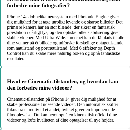
forbedre mine fotografier?
iPhone 14s dobbeltkamerasystem med Photonic Engine giver
dig mulighed for at tage utroligt levende og skarpe billeder. Det
primære kamera har en stor blænde, der sikrer en fantastisk
præstation i dårligt lys, og den optiske billedstabilisering giver
stabile videoer. Med Ultra Wide-kameraet kan du få plads til alle
dine venner på ét billede og udforske forskellige optagetilstande
som nattilstand og portrættilstand. Med 6 effekter og Depth
Control kan du skabe mere naturlig bokeh og opnå fantastiske
resultater.
Hvad er Cinematic-tilstanden, og hvordan kan
den forbedre mine videoer?
Cinematic-tilstanden på iPhone 14 giver dig mulighed for at
skabe professionelt udseende videoer. Den automatisk skifter
fokus fra et motiv til et andet, hvilket giver en imponerende
filmoplevelse. Du kan nemt opnå en kinematisk effekt i dine
videoer og løfte kvaliteten af dine optagelser til nye højder.