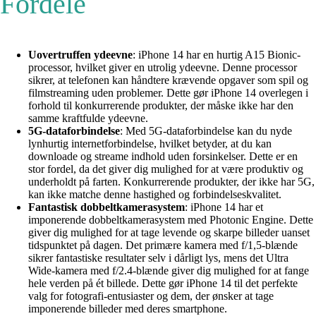
Fordele
Uovertruffen ydeevne
: iPhone 14 har en hurtig A15 Bionic-
processor, hvilket giver en utrolig ydeevne. Denne processor
sikrer, at telefonen kan håndtere krævende opgaver som spil og
filmstreaming uden problemer. Dette gør iPhone 14 overlegen i
forhold til konkurrerende produkter, der måske ikke har den
samme kraftfulde ydeevne.
5G-dataforbindelse
: Med 5G-dataforbindelse kan du nyde
lynhurtig internetforbindelse, hvilket betyder, at du kan
downloade og streame indhold uden forsinkelser. Dette er en
stor fordel, da det giver dig mulighed for at være produktiv og
underholdt på farten. Konkurrerende produkter, der ikke har 5G,
kan ikke matche denne hastighed og forbindelseskvalitet.
Fantastisk dobbeltkamerasystem
: iPhone 14 har et
imponerende dobbeltkamerasystem med Photonic Engine. Dette
giver dig mulighed for at tage levende og skarpe billeder uanset
tidspunktet på dagen. Det primære kamera med f/1,5-blænde
sikrer fantastiske resultater selv i dårligt lys, mens det Ultra
Wide-kamera med f/2.4-blænde giver dig mulighed for at fange
hele verden på ét billede. Dette gør iPhone 14 til det perfekte
valg for fotografi-entusiaster og dem, der ønsker at tage
imponerende billeder med deres smartphone.