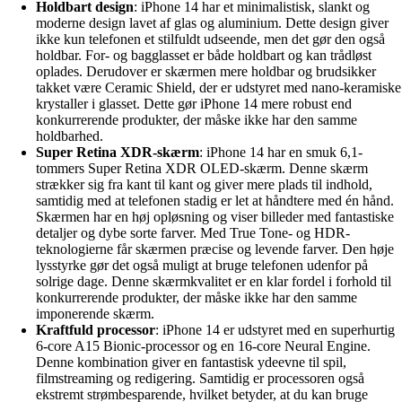
Holdbart design
: iPhone 14 har et minimalistisk, slankt og
moderne design lavet af glas og aluminium. Dette design giver
ikke kun telefonen et stilfuldt udseende, men det gør den også
holdbar. For- og bagglasset er både holdbart og kan trådløst
oplades. Derudover er skærmen mere holdbar og brudsikker
takket være Ceramic Shield, der er udstyret med nano-keramiske
krystaller i glasset. Dette gør iPhone 14 mere robust end
konkurrerende produkter, der måske ikke har den samme
holdbarhed.
Super Retina XDR-skærm
: iPhone 14 har en smuk 6,1-
tommers Super Retina XDR OLED-skærm. Denne skærm
strækker sig fra kant til kant og giver mere plads til indhold,
samtidig med at telefonen stadig er let at håndtere med én hånd.
Skærmen har en høj opløsning og viser billeder med fantastiske
detaljer og dybe sorte farver. Med True Tone- og HDR-
teknologierne får skærmen præcise og levende farver. Den høje
lysstyrke gør det også muligt at bruge telefonen udenfor på
solrige dage. Denne skærmkvalitet er en klar fordel i forhold til
konkurrerende produkter, der måske ikke har den samme
imponerende skærm.
Kraftfuld processor
: iPhone 14 er udstyret med en superhurtig
6-core A15 Bionic-processor og en 16-core Neural Engine.
Denne kombination giver en fantastisk ydeevne til spil,
filmstreaming og redigering. Samtidig er processoren også
ekstremt strømbesparende, hvilket betyder, at du kan bruge