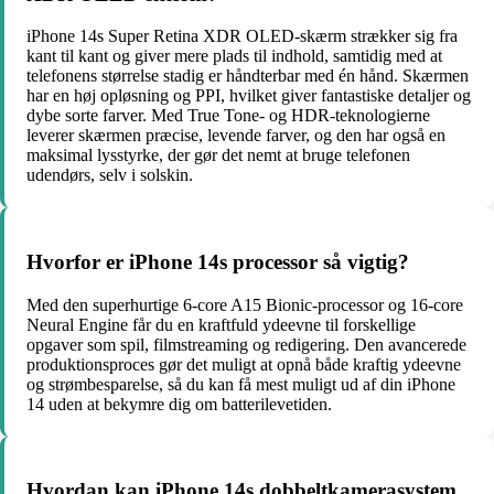
iPhone 14s Super Retina XDR OLED-skærm strækker sig fra
kant til kant og giver mere plads til indhold, samtidig med at
telefonens størrelse stadig er håndterbar med én hånd. Skærmen
har en høj opløsning og PPI, hvilket giver fantastiske detaljer og
dybe sorte farver. Med True Tone- og HDR-teknologierne
leverer skærmen præcise, levende farver, og den har også en
maksimal lysstyrke, der gør det nemt at bruge telefonen
udendørs, selv i solskin.
Hvorfor er iPhone 14s processor så vigtig?
Med den superhurtige 6-core A15 Bionic-processor og 16-core
Neural Engine får du en kraftfuld ydeevne til forskellige
opgaver som spil, filmstreaming og redigering. Den avancerede
produktionsproces gør det muligt at opnå både kraftig ydeevne
og strømbesparelse, så du kan få mest muligt ud af din iPhone
14 uden at bekymre dig om batterilevetiden.
Hvordan kan iPhone 14s dobbeltkamerasystem