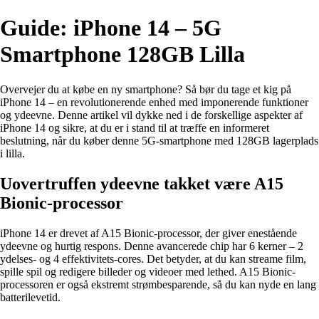
Guide: iPhone 14 – 5G
Smartphone 128GB Lilla
Overvejer du at købe en ny smartphone? Så bør du tage et kig på
iPhone 14 – en revolutionerende enhed med imponerende funktioner
og ydeevne. Denne artikel vil dykke ned i de forskellige aspekter af
iPhone 14 og sikre, at du er i stand til at træffe en informeret
beslutning, når du køber denne 5G-smartphone med 128GB lagerplads
i lilla.
Uovertruffen ydeevne takket være A15
Bionic-processor
iPhone 14 er drevet af A15 Bionic-processor, der giver enestående
ydeevne og hurtig respons. Denne avancerede chip har 6 kerner – 2
ydelses- og 4 effektivitets-cores. Det betyder, at du kan streame film,
spille spil og redigere billeder og videoer med lethed. A15 Bionic-
processoren er også ekstremt strømbesparende, så du kan nyde en lang
batterilevetid.