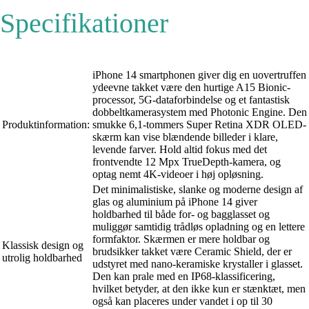
Specifikationer
iPhone 14 smartphonen giver dig en uovertruffen
ydeevne takket være den hurtige A15 Bionic-
processor, 5G-dataforbindelse og et fantastisk
dobbeltkamerasystem med Photonic Engine. Den
Produktinformation:
smukke 6,1-tommers Super Retina XDR OLED-
skærm kan vise blændende billeder i klare,
levende farver. Hold altid fokus med det
frontvendte 12 Mpx TrueDepth-kamera, og
optag nemt 4K-videoer i høj opløsning.
Det minimalistiske, slanke og moderne design af
glas og aluminium på iPhone 14 giver
holdbarhed til både for- og bagglasset og
muliggør samtidig trådløs opladning og en lettere
formfaktor. Skærmen er mere holdbar og
Klassisk design og
brudsikker takket være Ceramic Shield, der er
utrolig holdbarhed
udstyret med nano-keramiske krystaller i glasset.
Den kan prale med en IP68-klassificering,
hvilket betyder, at den ikke kun er stænktæt, men
også kan placeres under vandet i op til 30