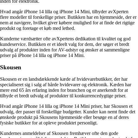
inden for elektronik.
Hvad angår iPhone 14 lilla og iPhone 14 Mini, tilbyder avXperten
flere modeller til forskellige priser. Butikken har en hjemmeside, der er
nem at navigere, hvilket giver købere mulighed for at finde det rigtige
produkt og foretage et køb med lethed.
Kunderne værdsætter ofte avXpertens dedikation til kvalitet og god
kundeservice. Butikken er et ideelt valg for dem, der søger et bredt
udvalg af produkter inden for AV-udstyr og ønsker at sammenligne
priser på iPhone 14 lilla og iPhone 14 Mini.
Skousen
Skousen er en landsdækkende kæde af hvidevarebutikker, der har
specialiseret sig i salg af hårde hvidevarer og elektronik. Kæden har
mere end 65 års erfaring inden for branchen og er anerkendt for at
tilbyde et bredt udvalg af produkter til konkurrencedygtige priser.
Hvad angår iPhone 14 lilla og iPhone 14 Mini priser, har Skousen et
udvalg, der passer til forskellige budgetter. Kunder kan nemt finde det
ønskede produkt på Skousens hjemmeside eller besøge en af deres
fysiske butikker for at opleve produktet personligt.
Kundernes anmeldelser af Skousen fremhæver ofte den gode