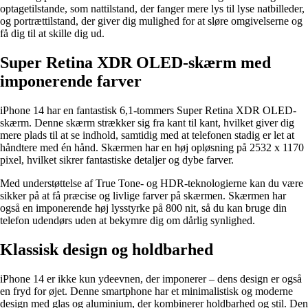
optagetilstande, som nattilstand, der fanger mere lys til lyse natbilleder,
og portrættilstand, der giver dig mulighed for at sløre omgivelserne og
få dig til at skille dig ud.
Super Retina XDR OLED-skærm med
imponerende farver
iPhone 14 har en fantastisk 6,1-tommers Super Retina XDR OLED-
skærm. Denne skærm strækker sig fra kant til kant, hvilket giver dig
mere plads til at se indhold, samtidig med at telefonen stadig er let at
håndtere med én hånd. Skærmen har en høj opløsning på 2532 x 1170
pixel, hvilket sikrer fantastiske detaljer og dybe farver.
Med understøttelse af True Tone- og HDR-teknologierne kan du være
sikker på at få præcise og livlige farver på skærmen. Skærmen har
også en imponerende høj lysstyrke på 800 nit, så du kan bruge din
telefon udendørs uden at bekymre dig om dårlig synlighed.
Klassisk design og holdbarhed
iPhone 14 er ikke kun ydeevnen, der imponerer – dens design er også
en fryd for øjet. Denne smartphone har et minimalistisk og moderne
design med glas og aluminium, der kombinerer holdbarhed og stil. Den