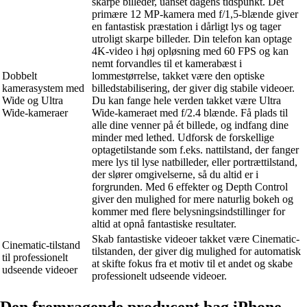
skarpe billeder, uanset dagens tidspunkt. Det
primære 12 MP-kamera med f/1,5-blænde giver
en fantastisk præstation i dårligt lys og tager
utroligt skarpe billeder. Din telefon kan optage
4K-video i høj opløsning med 60 FPS og kan
nemt forvandles til et kamerabæst i
Dobbelt
lommestørrelse, takket være den optiske
kamerasystem med
billedstabilisering, der giver dig stabile videoer.
Wide og Ultra
Du kan fange hele verden takket være Ultra
Wide-kameraer
Wide-kameraet med f/2.4 blænde. Få plads til
alle dine venner på ét billede, og indfang dine
minder med lethed. Udforsk de forskellige
optagetilstande som f.eks. nattilstand, der fanger
mere lys til lyse natbilleder, eller portrættilstand,
der slører omgivelserne, så du altid er i
forgrunden. Med 6 effekter og Depth Control
giver den mulighed for mere naturlig bokeh og
kommer med flere belysningsindstillinger for
altid at opnå fantastiske resultater.
Skab fantastiske videoer takket være Cinematic-
Cinematic-tilstand
tilstanden, der giver dig mulighed for automatisk
til professionelt
at skifte fokus fra et motiv til et andet og skabe
udseende videoer
professionelt udseende videoer.
Den fremragende producent bag iPhone