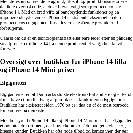
Med deres imponerende baggrund, filosofi og produktionsmetoder er
det ikke overraskende, at de er blevet valgt som producenten bag
iPhone 14. Med en bred vifte af banebrydende funktioner og en
imponerende ydeevne er iPhone 14 et strålende eksempel på den
producentens engagement for at levere enestående produkter til
forbrugerne.
Uanset om du er en teknologientusiast eller bare leder efter en pålidelig
smartphone, er iPhone 14 fra denne producent et valg, du ikke vil
fortryde.
Oversigt over butikker for iPhone 14 lilla
og iPhone 14 Mini priser
Elgiganten
Elgiganten er en af Danmarks største elektronikforhandlere og er kendt
for at have et bredt udvalg af produkter til konkurrencedygtige priser.
Butikken har eksisteret siden 1976 og er i dag en af de mest betroede
forhandlere på markedet.
Med hensyn til iPhone 14 lilla og iPhone 14 Mini priser har Elgiganten
et omfattende sortiment, der imødekommer både budgetbevidste og
kræsne kunder. Butikken har ofte gode tilbud og kampagner, der gør