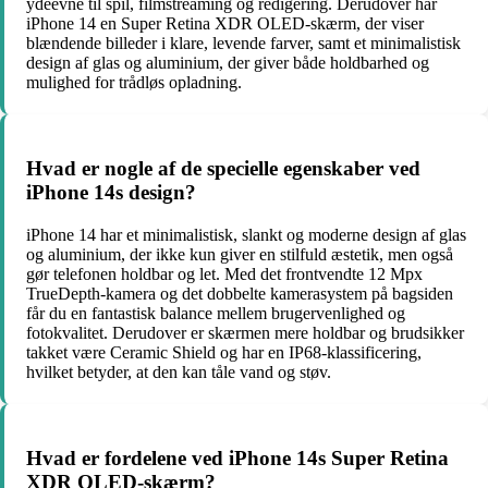
ydeevne til spil, filmstreaming og redigering. Derudover har
iPhone 14 en Super Retina XDR OLED-skærm, der viser
blændende billeder i klare, levende farver, samt et minimalistisk
design af glas og aluminium, der giver både holdbarhed og
mulighed for trådløs opladning.
Hvad er nogle af de specielle egenskaber ved
iPhone 14s design?
iPhone 14 har et minimalistisk, slankt og moderne design af glas
og aluminium, der ikke kun giver en stilfuld æstetik, men også
gør telefonen holdbar og let. Med det frontvendte 12 Mpx
TrueDepth-kamera og det dobbelte kamerasystem på bagsiden
får du en fantastisk balance mellem brugervenlighed og
fotokvalitet. Derudover er skærmen mere holdbar og brudsikker
takket være Ceramic Shield og har en IP68-klassificering,
hvilket betyder, at den kan tåle vand og støv.
Hvad er fordelene ved iPhone 14s Super Retina
XDR OLED-skærm?