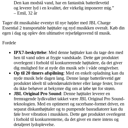
Den kan modstå vand, har en fantastisk batterilevetid
og leverer lyd i en kvalitet, der virkelig imponerer mig.”
– Emil, 32 år
Tager dit musikalske eventyr til nye højder med JBL Charge
Essential 2 transportable højttaler og nyd musikken overalt. Køb din
egen i dag og oplev den ultimative rejsefølgesvend til musik.
Fordele
IPX7-beskyttelse
: Med denne højttaler kan du tage den med
hen til vand uden at frygte vandskade. Dette gør produktet
overlegent i forhold til konkurrerende højttalere, da det giver
dig mulighed for at nyde din musik selv i våde omgivelser.
Op til 20 timers afspilning
: Med en enkelt opladning kan du
nyde musik hele dagen lang. Denne lange batterilevetid gør
produktet ideelt til udendørsaktiviteter eller lange fester, hvor
du ikke behøver at bekymre dig om at løbe tør for strøm.
JBL Original Pro Sound
: Denne højttaler leverer en
fremragende lydkvalitet takket være JBL Original Pro Sound-
teknologien. Med en optimeret og racerbane-formet driver, en
separat diskanthøjttaler og to pumpende basradiatorer kan du
føle hver vibration i musikken. Dette gør produktet overlegent
i forhold til konkurrenterne, da det giver en mere intens og
detaljeret lydoplevelse.