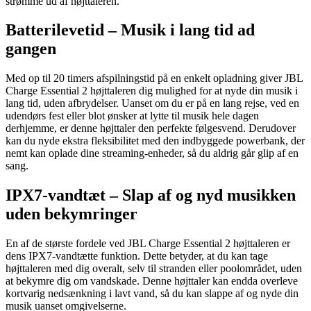
strømme ud af højttaleren.
Batterilevetid – Musik i lang tid ad
gangen
Med op til 20 timers afspilningstid på en enkelt opladning giver JBL
Charge Essential 2 højttaleren dig mulighed for at nyde din musik i
lang tid, uden afbrydelser. Uanset om du er på en lang rejse, ved en
udendørs fest eller blot ønsker at lytte til musik hele dagen
derhjemme, er denne højttaler den perfekte følgesvend. Derudover
kan du nyde ekstra fleksibilitet med den indbyggede powerbank, der
nemt kan oplade dine streaming-enheder, så du aldrig går glip af en
sang.
IPX7-vandtæt – Slap af og nyd musikken
uden bekymringer
En af de største fordele ved JBL Charge Essential 2 højttaleren er
dens IPX7-vandtætte funktion. Dette betyder, at du kan tage
højttaleren med dig overalt, selv til stranden eller poolområdet, uden
at bekymre dig om vandskade. Denne højttaler kan endda overleve
kortvarig nedsænkning i lavt vand, så du kan slappe af og nyde din
musik uanset omgivelserne.