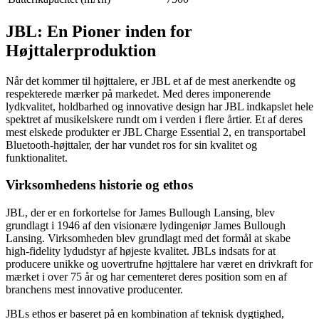
JBL: En Pioner inden for
Højttalerproduktion
Når det kommer til højttalere, er JBL et af de mest anerkendte og
respekterede mærker på markedet. Med deres imponerende
lydkvalitet, holdbarhed og innovative design har JBL indkapslet hele
spektret af musikelskere rundt om i verden i flere årtier. Et af deres
mest elskede produkter er JBL Charge Essential 2, en transportabel
Bluetooth-højttaler, der har vundet ros for sin kvalitet og
funktionalitet.
Virksomhedens historie og ethos
JBL, der er en forkortelse for James Bullough Lansing, blev
grundlagt i 1946 af den visionære lydingeniør James Bullough
Lansing. Virksomheden blev grundlagt med det formål at skabe
high-fidelity lydudstyr af højeste kvalitet. JBLs indsats for at
producere unikke og uovertrufne højttalere har været en drivkraft for
mærket i over 75 år og har cementeret deres position som en af
branchens mest innovative producenter.
JBLs ethos er baseret på en kombination af teknisk dygtighed,