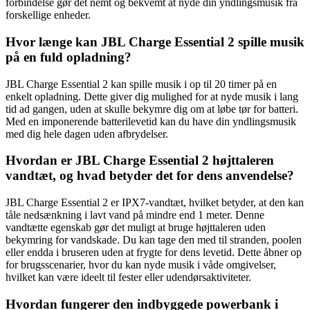
forbindelse gør det nemt og bekvemt at nyde din yndlingsmusik fra
forskellige enheder.
Hvor længe kan JBL Charge Essential 2 spille musik
på en fuld opladning?
JBL Charge Essential 2 kan spille musik i op til 20 timer på en
enkelt opladning. Dette giver dig mulighed for at nyde musik i lang
tid ad gangen, uden at skulle bekymre dig om at løbe tør for batteri.
Med en imponerende batterilevetid kan du have din yndlingsmusik
med dig hele dagen uden afbrydelser.
Hvordan er JBL Charge Essential 2 højttaleren
vandtæt, og hvad betyder det for dens anvendelse?
JBL Charge Essential 2 er IPX7-vandtæt, hvilket betyder, at den kan
tåle nedsænkning i lavt vand på mindre end 1 meter. Denne
vandtætte egenskab gør det muligt at bruge højttaleren uden
bekymring for vandskade. Du kan tage den med til stranden, poolen
eller endda i bruseren uden at frygte for dens levetid. Dette åbner op
for brugsscenarier, hvor du kan nyde musik i våde omgivelser,
hvilket kan være ideelt til fester eller udendørsaktiviteter.
Hvordan fungerer den indbyggede powerbank i