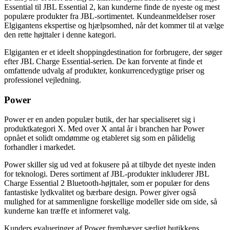
Essential til JBL Essential 2, kan kunderne finde de nyeste og mest
populære produkter fra JBL-sortimentet. Kundeanmeldelser roser
Elgigantens ekspertise og hjælpsomhed, når det kommer til at vælge
den rette højttaler i denne kategori.
Elgiganten er et ideelt shoppingdestination for forbrugere, der søger
efter JBL Charge Essential-serien. De kan forvente at finde et
omfattende udvalg af produkter, konkurrencedygtige priser og
professionel vejledning.
Power
Power er en anden populær butik, der har specialiseret sig i
produktkategori X. Med over X antal år i branchen har Power
opnået et solidt omdømme og etableret sig som en pålidelig
forhandler i markedet.
Power skiller sig ud ved at fokusere på at tilbyde det nyeste inden
for teknologi. Deres sortiment af JBL-produkter inkluderer JBL
Charge Essential 2 Bluetooth-højttaler, som er populær for dens
fantastiske lydkvalitet og bærbare design. Power giver også
mulighed for at sammenligne forskellige modeller side om side, så
kunderne kan træffe et informeret valg.
Kunders evalueringer af Power fremhæver særligt butikkens