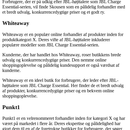
Forbrugere, der er på udkig efter JBL-højttalere som JBL Charge
Essential-serien, vil finde Skousen som en pålidelig forhandler med
et bredt udvalg, konkurrencedygtige priser og et godt ry.
Whiteaway
Whiteaway er en populær online forhandler af produkter inden for
produktkategori X. Deres vifte af JBL-højttalere inkluderer
populære modeller som JBL Charge Essential-serien.
Kunderne, der har handlet hos Whiteaway, roser butikkens brede
udvalg og konkurrencedygtige priser. Den nemme online
shoppingoplevelse og pålidelig kundesupport er også værdsat af
kunderne.
Whiteaway er en ideel butik for forbrugere, der leder efter JBL-
højttalere som JBL Charge Essential. Her finder de et bredt udvalg
af produkter, konkurrencedygtige priser og en bekvem online
shoppingoplevelse.
Punkt1
Punkt1 er en velrenommeret forhandler inden for kategori X og har
været på markedet i flere år. Deres ekspertise og pålidelighed har
gjort dem til en af de foretrukne butikker for forbrugere, der søger