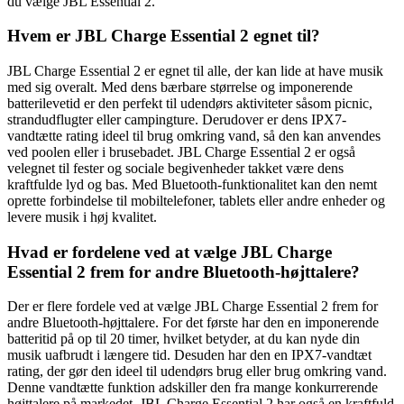
du vælge JBL Essential 2.
Hvem er JBL Charge Essential 2 egnet til?
JBL Charge Essential 2 er egnet til alle, der kan lide at have musik
med sig overalt. Med dens bærbare størrelse og imponerende
batterilevetid er den perfekt til udendørs aktiviteter såsom picnic,
strandudflugter eller campingture. Derudover er dens IPX7-
vandtætte rating ideel til brug omkring vand, så den kan anvendes
ved poolen eller i brusebadet. JBL Charge Essential 2 er også
velegnet til fester og sociale begivenheder takket være dens
kraftfulde lyd og bas. Med Bluetooth-funktionalitet kan den nemt
oprette forbindelse til mobiltelefoner, tablets eller andre enheder og
levere musik i høj kvalitet.
Hvad er fordelene ved at vælge JBL Charge
Essential 2 frem for andre Bluetooth-højttalere?
Der er flere fordele ved at vælge JBL Charge Essential 2 frem for
andre Bluetooth-højttalere. For det første har den en imponerende
batteritid på op til 20 timer, hvilket betyder, at du kan nyde din
musik uafbrudt i længere tid. Desuden har den en IPX7-vandtæt
rating, der gør den ideel til udendørs brug eller brug omkring vand.
Denne vandtætte funktion adskiller den fra mange konkurrerende
højttalere på markedet. JBL Charge Essential 2 har også en kraftfuld