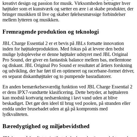
kreativt design og passion for musik. Virksomheden betragter hver
højttaler som et kunstværk og sætter en ære i at skabe produkter, der
bringer musikken til live og skaber følelsesmæssige forbindelser
mellem lytteren og musikken.
Fremragende produktion og teknologi
JBL Charge Essential 2 er et bevis på JBLs fortsatte innovation
inden for højttalerproduktion. Med fokus på at levere den bedst
mulige lydoplevelse er denne højttaler udstyret med JBL Original
Pro Sound, der giver en fantastisk balance mellem bas, mellemtone
og diskant. JBL Original Pro Sound er resultatet af årtiers forskning
og udvikling, der har ført til en optimeret og racerbane-formet driver,
en separat diskanthøjttaler og to pumpende basradiatorer.
En anden bemærkelsesværdig funktion ved JBL Charge Essential 2
er dens IPX7-vandtætte klasificering. Dette betyder, at højttaleren
kan modstå kortvarig nedsænkning i lavt vand uden at blive
beskadiget. Det gør den ideel til brug ved poolen, på stranden eller
endda under brusebadet uden at gå på kompromis med
lydkvaliteten.
Bæredygtighed og miljøbevidsthed