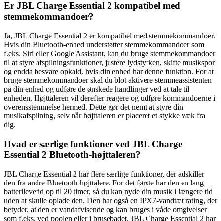
Er JBL Charge Essential 2 kompatibel med
stemmekommandoer?
Ja, JBL Charge Essential 2 er kompatibel med stemmekommandoer.
Hvis din Bluetooth-enhed understøtter stemmekommandoer som
f.eks. Siri eller Google Assistant, kan du bruge stemmekommandoer
til at styre afspilningsfunktioner, justere lydstyrken, skifte musikspor
og endda besvare opkald, hvis din enhed har denne funktion. For at
bruge stemmekommandoer skal du blot aktivere stemmeassistenten
på din enhed og udføre de ønskede handlinger ved at tale til
enheden. Højttaleren vil derefter reagere og udføre kommandoerne i
overensstemmelse hermed. Dette gør det nemt at styre din
musikafspilning, selv når højttaleren er placeret et stykke væk fra
dig.
Hvad er særlige funktioner ved JBL Charge
Essential 2 Bluetooth-højttaleren?
JBL Charge Essential 2 har flere særlige funktioner, der adskiller
den fra andre Bluetooth-højttalere. For det første har den en lang
batterilevetid op til 20 timer, så du kan nyde din musik i længere tid
uden at skulle oplade den. Den har også en IPX7-vandtæt rating, der
betyder, at den er vandafvisende og kan bruges i våde omgivelser
som f.eks. ved poolen eller i brusebadet. JBL Charge Essential 2 har