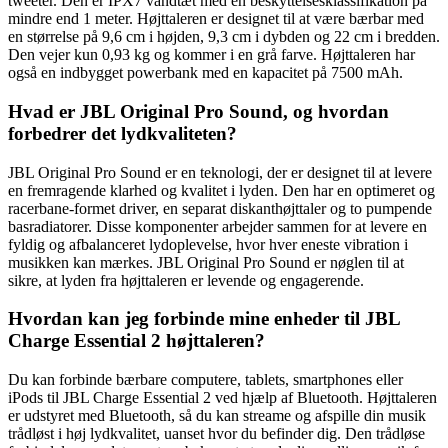
tweeter. Den er IPX7 vandtæt med en beskyttelsesklassifikation på
mindre end 1 meter. Højttaleren er designet til at være bærbar med
en størrelse på 9,6 cm i højden, 9,3 cm i dybden og 22 cm i bredden.
Den vejer kun 0,93 kg og kommer i en grå farve. Højttaleren har
også en indbygget powerbank med en kapacitet på 7500 mAh.
Hvad er JBL Original Pro Sound, og hvordan
forbedrer det lydkvaliteten?
JBL Original Pro Sound er en teknologi, der er designet til at levere
en fremragende klarhed og kvalitet i lyden. Den har en optimeret og
racerbane-formet driver, en separat diskanthøjttaler og to pumpende
basradiatorer. Disse komponenter arbejder sammen for at levere en
fyldig og afbalanceret lydoplevelse, hvor hver eneste vibration i
musikken kan mærkes. JBL Original Pro Sound er nøglen til at
sikre, at lyden fra højttaleren er levende og engagerende.
Hvordan kan jeg forbinde mine enheder til JBL
Charge Essential 2 højttaleren?
Du kan forbinde bærbare computere, tablets, smartphones eller
iPods til JBL Charge Essential 2 ved hjælp af Bluetooth. Højttaleren
er udstyret med Bluetooth, så du kan streame og afspille din musik
trådløst i høj lydkvalitet, uanset hvor du befinder dig. Den trådløse