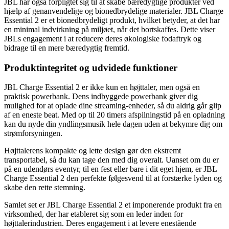
JBL har også forpligtet sig til at skabe bæredygtige produkter ved
hjælp af genanvendelige og bionedbrydelige materialer. JBL Charge
Essential 2 er et bionedbrydeligt produkt, hvilket betyder, at det har
en minimal indvirkning på miljøet, når det bortskaffes. Dette viser
JBLs engagement i at reducere deres økologiske fodaftryk og
bidrage til en mere bæredygtig fremtid.
Produktintegritet og udvidede funktioner
JBL Charge Essential 2 er ikke kun en højttaler, men også en
praktisk powerbank. Dens indbyggede powerbank giver dig
mulighed for at oplade dine streaming-enheder, så du aldrig går glip
af en eneste beat. Med op til 20 timers afspilningstid på en opladning
kan du nyde din yndlingsmusik hele dagen uden at bekymre dig om
strømforsyningen.
Højttalerens kompakte og lette design gør den ekstremt
transportabel, så du kan tage den med dig overalt. Uanset om du er
på en udendørs eventyr, til en fest eller bare i dit eget hjem, er JBL
Charge Essential 2 den perfekte følgesvend til at forstærke lyden og
skabe den rette stemning.
Samlet set er JBL Charge Essential 2 et imponerende produkt fra en
virksomhed, der har etableret sig som en leder inden for
højttalerindustrien. Deres engagement i at levere enestående