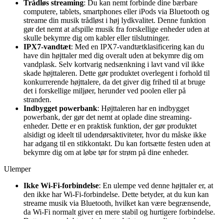
Trådløs streaming
: Du kan nemt forbinde dine bærbare
computere, tablets, smartphones eller iPods via Bluetooth og
streame din musik trådløst i høj lydkvalitet. Denne funktion
gør det nemt at afspille musik fra forskellige enheder uden at
skulle bekymre dig om kabler eller tilslutninger.
IPX7-vandtæt
: Med en IPX7-vandtætklasificering kan du
have din højttaler med dig overalt uden at bekymre dig om
vandplask. Selv kortvarig nedsænkning i lavt vand vil ikke
skade højttaleren. Dette gør produktet overlegent i forhold til
konkurrerende højttalere, da det giver dig frihed til at bruge
det i forskellige miljøer, herunder ved poolen eller på
stranden.
Indbygget powerbank
: Højttaleren har en indbygget
powerbank, der gør det nemt at oplade dine streaming-
enheder. Dette er en praktisk funktion, der gør produktet
alsidigt og ideelt til udendørsaktiviteter, hvor du måske ikke
har adgang til en stikkontakt. Du kan fortsætte festen uden at
bekymre dig om at løbe tør for strøm på dine enheder.
Ulemper
Ikke Wi-Fi-forbindelse
: En ulempe ved denne højttaler er, at
den ikke har Wi-Fi-forbindelse. Dette betyder, at du kun kan
streame musik via Bluetooth, hvilket kan være begrænsende,
da Wi-Fi normalt giver en mere stabil og hurtigere forbindelse.