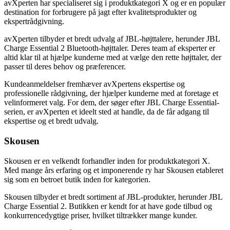
avXperten har specialiseret sig i produktkategori X og er en populær
destination for forbrugere på jagt efter kvalitetsprodukter og
ekspertrådgivning.
avXperten tilbyder et bredt udvalg af JBL-højttalere, herunder JBL
Charge Essential 2 Bluetooth-højttaler. Deres team af eksperter er
altid klar til at hjælpe kunderne med at vælge den rette højttaler, der
passer til deres behov og præferencer.
Kundeanmeldelser fremhæver avXpertens ekspertise og
professionelle rådgivning, der hjælper kunderne med at foretage et
velinformeret valg. For dem, der søger efter JBL Charge Essential-
serien, er avXperten et ideelt sted at handle, da de får adgang til
ekspertise og et bredt udvalg.
Skousen
Skousen er en velkendt forhandler inden for produktkategori X.
Med mange års erfaring og et imponerende ry har Skousen etableret
sig som en betroet butik inden for kategorien.
Skousen tilbyder et bredt sortiment af JBL-produkter, herunder JBL
Charge Essential 2. Butikken er kendt for at have gode tilbud og
konkurrencedygtige priser, hvilket tiltrækker mange kunder.