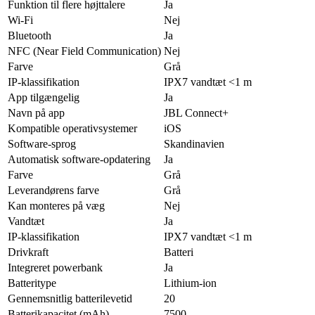
Funktion til flere højttalere
Ja
Wi-Fi
Nej
Bluetooth
Ja
NFC (Near Field Communication)
Nej
Farve
Grå
IP-klassifikation
IPX7 vandtæt <1 m
App tilgængelig
Ja
Navn på app
JBL Connect+
Kompatible operativsystemer
iOS
Software-sprog
Skandinavien
Automatisk software-opdatering
Ja
Farve
Grå
Leverandørens farve
Grå
Kan monteres på væg
Nej
Vandtæt
Ja
IP-klassifikation
IPX7 vandtæt <1 m
Drivkraft
Batteri
Integreret powerbank
Ja
Batteritype
Lithium-ion
Gennemsnitlig batterilevetid
20
Batterikapacitet (mAh)
7500