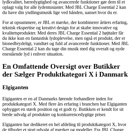
lydkvalitet, bæredygtighed og avancerede funktioner gør dem til et
oplagt valg for alle lydentusiaster. Med JBL Charge Essential 2 kan
du have din yndlingsmusik lige ved hånden, uanset hvor du er.
For at opsummere, er JBL et mærke, der kombinerer årtiers erfaring,
teknisk ekspertise og kreativt design for at skabe innovative og
kvalitetsprodukter. Med deres JBL Charge Essential 2 højttaler får
du ikke kun en fantastisk lydoplevelse, men også et produkt, der er
bionedbrydeligt, vandtæt og fuld af avancerede funktioner. Med JBL
Charge Essential 2 kan du tage din musik med dig overalt og nyde
enestående lyd i enhver situation.
En Omfattende Oversigt over Butikker
der Sælger Produktkategori X i Danmark
Elgiganten
Elgiganten er en af Danmarks førende forhandlere inden for
produktkategori X. Med flere års erfaring i branchen har Elgiganten
opbygget en stærk position og et godt ry. Butikken er kendt for sit
brede udvalg af produkter og konkurrencedygtige priser.
Elgiganten har dedikeret en hel afdeling til produktkategori X, hvor
de tilbyder et stort udvalg af mærker og modeller. Fra JBL Charge