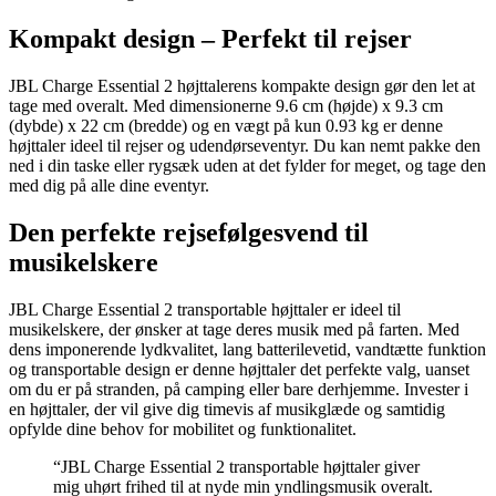
Kompakt design – Perfekt til rejser
JBL Charge Essential 2 højttalerens kompakte design gør den let at
tage med overalt. Med dimensionerne 9.6 cm (højde) x 9.3 cm
(dybde) x 22 cm (bredde) og en vægt på kun 0.93 kg er denne
højttaler ideel til rejser og udendørseventyr. Du kan nemt pakke den
ned i din taske eller rygsæk uden at det fylder for meget, og tage den
med dig på alle dine eventyr.
Den perfekte rejsefølgesvend til
musikelskere
JBL Charge Essential 2 transportable højttaler er ideel til
musikelskere, der ønsker at tage deres musik med på farten. Med
dens imponerende lydkvalitet, lang batterilevetid, vandtætte funktion
og transportable design er denne højttaler det perfekte valg, uanset
om du er på stranden, på camping eller bare derhjemme. Invester i
en højttaler, der vil give dig timevis af musikglæde og samtidig
opfylde dine behov for mobilitet og funktionalitet.
“JBL Charge Essential 2 transportable højttaler giver
mig uhørt frihed til at nyde min yndlingsmusik overalt.