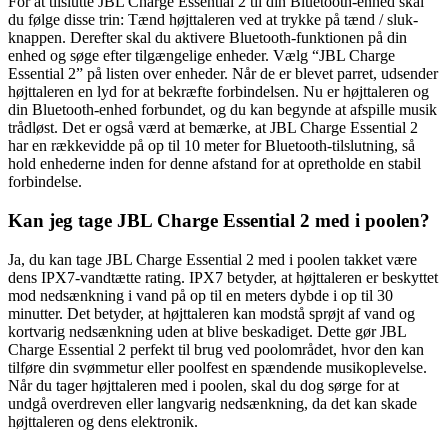
For at tilslutte JBL Charge Essential 2 til din Bluetooth-enhed skal
du følge disse trin: Tænd højttaleren ved at trykke på tænd / sluk-
knappen. Derefter skal du aktivere Bluetooth-funktionen på din
enhed og søge efter tilgængelige enheder. Vælg “JBL Charge
Essential 2” på listen over enheder. Når de er blevet parret, udsender
højttaleren en lyd for at bekræfte forbindelsen. Nu er højttaleren og
din Bluetooth-enhed forbundet, og du kan begynde at afspille musik
trådløst. Det er også værd at bemærke, at JBL Charge Essential 2
har en rækkevidde på op til 10 meter for Bluetooth-tilslutning, så
hold enhederne inden for denne afstand for at opretholde en stabil
forbindelse.
Kan jeg tage JBL Charge Essential 2 med i poolen?
Ja, du kan tage JBL Charge Essential 2 med i poolen takket være
dens IPX7-vandtætte rating. IPX7 betyder, at højttaleren er beskyttet
mod nedsænkning i vand på op til en meters dybde i op til 30
minutter. Det betyder, at højttaleren kan modstå sprøjt af vand og
kortvarig nedsænkning uden at blive beskadiget. Dette gør JBL
Charge Essential 2 perfekt til brug ved poolområdet, hvor den kan
tilføre din svømmetur eller poolfest en spændende musikoplevelse.
Når du tager højttaleren med i poolen, skal du dog sørge for at
undgå overdreven eller langvarig nedsænkning, da det kan skade
højttaleren og dens elektronik.