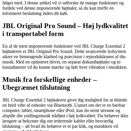
følger med. I denne artikel vil vi udforske de mange funktioner og
fordele ved denne imponerende højttaler, så du kan træffe en
informeret beslutning inden dit køb.
JBL Original Pro Sound – Høj lydkvalitet
i transportabel form
En af de mest imponerende funktioner ved JBL Charge Essential 2
højttaleren er JBL Original Pro Sound. Dette avancerede lydsystem
sikrer en fremragende klarhed og præcision i reproduktionen af din
musik. Med en optimeret driver, en separat diskanthøjttaler og to
basradiatorer vil du kunne mærke og føle hver vibration i musikken.
Musik fra forskellige enheder –
Ubegrænset tilslutning
JBL Charge Essential 2 højttaleren giver dig mulighed for at tilslutte
en bred vifte af enheder via Bluetooth. Uanset om det er en bærbar
computer, tablet, smartphone eller iPod, kan du nemt streame og
afspille din yndlingsmusik trådløst i høj lydkvalitet. Du behøver ikke
længere at bekymre dig om irriterende kabler eller besværlig
tilslutning – alt hvad du behøver er et par klik, og musikken vil