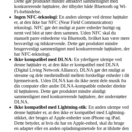
Dette gør produktet mindre attraktivt sammenlignet med
konkurrerende højttalere, der tilbyder både Bluetooth og Wi-
Fi-forbindelse.
Ingen NFC-teknologi
: En anden ulempe ved denne højttaler
er, at den ikke har NFC (Near Field Communication)
teknologi. NFC gør det muligt at parre enheder hurtigt og
nemt ved blot at røre dem sammen. Uden NFC skal du
manuelt parre enhederne via Bluetooth, hvilket kan være mere
besværligt og tidskrævende. Dette gør produktet mindre
brugervenligt sammenlignet med konkurrerende højttalere, der
har NFC-teknologi.
Ikke kompatibel med DLNA
: En yderligere ulempe ved
denne højttaler er, at den ikke er kompatibel med DLNA
(Digital Living Network Alliance). DLNA gør det muligt at
streame og dele medieindhold mellem forskellige enheder i dit
hjemnetværk. Uden DLNA kan du ikke nemt dele musik fra
din computer eller andre DLNA-kompatible enheder direkte
til højttaleren. Dette gør produktet mindre alsidigt
sammenlignet med konkurrerende højttalere, der understøtter
DLNA.
Ikke kompatibel med Lightning-stik
: En anden ulempe ved
denne højttaler er, at den ikke er kompatibel med Lightning-
stikket, der bruges af Apple-enheder som iPhone og iPad.
Dette betyder, at hvis du har en Apple-enhed, skal du bruge
en adapter eller en anden opladningsmetode for at tilslutte den