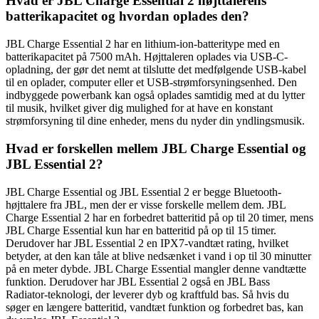
Hvad er JBL Charge Essential 2 højttalerens
batterikapacitet og hvordan oplades den?
JBL Charge Essential 2 har en lithium-ion-batteritype med en
batterikapacitet på 7500 mAh. Højttaleren oplades via USB-C-
opladning, der gør det nemt at tilslutte det medfølgende USB-kabel
til en oplader, computer eller et USB-strømforsyningsenhed. Den
indbyggede powerbank kan også oplades samtidig med at du lytter
til musik, hvilket giver dig mulighed for at have en konstant
strømforsyning til dine enheder, mens du nyder din yndlingsmusik.
Hvad er forskellen mellem JBL Charge Essential og
JBL Essential 2?
JBL Charge Essential og JBL Essential 2 er begge Bluetooth-
højttalere fra JBL, men der er visse forskelle mellem dem. JBL
Charge Essential 2 har en forbedret batteritid på op til 20 timer, mens
JBL Charge Essential kun har en batteritid på op til 15 timer.
Derudover har JBL Essential 2 en IPX7-vandtæt rating, hvilket
betyder, at den kan tåle at blive nedsænket i vand i op til 30 minutter
på en meter dybde. JBL Charge Essential mangler denne vandtætte
funktion. Derudover har JBL Essential 2 også en JBL Bass
Radiator-teknologi, der leverer dyb og kraftfuld bas. Så hvis du
søger en længere batteritid, vandtæt funktion og forbedret bas, kan