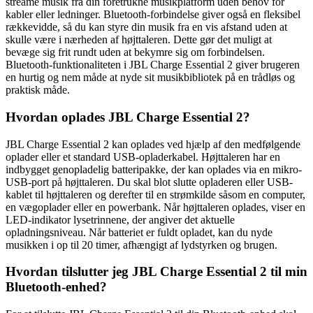
streame musik fra din foretrukne musikplatform uden behov for
kabler eller ledninger. Bluetooth-forbindelse giver også en fleksibel
rækkevidde, så du kan styre din musik fra en vis afstand uden at
skulle være i nærheden af højttaleren. Dette gør det muligt at
bevæge sig frit rundt uden at bekymre sig om forbindelsen.
Bluetooth-funktionaliteten i JBL Charge Essential 2 giver brugeren
en hurtig og nem måde at nyde sit musikbibliotek på en trådløs og
praktisk måde.
Hvordan oplades JBL Charge Essential 2?
JBL Charge Essential 2 kan oplades ved hjælp af den medfølgende
oplader eller et standard USB-opladerkabel. Højttaleren har en
indbygget genopladelig batteripakke, der kan oplades via en mikro-
USB-port på højttaleren. Du skal blot slutte opladeren eller USB-
kablet til højttaleren og derefter til en strømkilde såsom en computer,
en vægoplader eller en powerbank. Når højttaleren oplades, viser en
LED-indikator lysetrinnene, der angiver det aktuelle
opladningsniveau. Når batteriet er fuldt opladet, kan du nyde
musikken i op til 20 timer, afhængigt af lydstyrken og brugen.
Hvordan tilslutter jeg JBL Charge Essential 2 til min
Bluetooth-enhed?