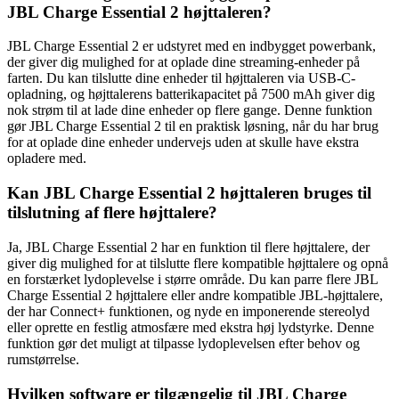
JBL Charge Essential 2 højttaleren?
JBL Charge Essential 2 er udstyret med en indbygget powerbank,
der giver dig mulighed for at oplade dine streaming-enheder på
farten. Du kan tilslutte dine enheder til højttaleren via USB-C-
opladning, og højttalerens batterikapacitet på 7500 mAh giver dig
nok strøm til at lade dine enheder op flere gange. Denne funktion
gør JBL Charge Essential 2 til en praktisk løsning, når du har brug
for at oplade dine enheder undervejs uden at skulle have ekstra
opladere med.
Kan JBL Charge Essential 2 højttaleren bruges til
tilslutning af flere højttalere?
Ja, JBL Charge Essential 2 har en funktion til flere højttalere, der
giver dig mulighed for at tilslutte flere kompatible højttalere og opnå
en forstærket lydoplevelse i større område. Du kan parre flere JBL
Charge Essential 2 højttalere eller andre kompatible JBL-højttalere,
der har Connect+ funktionen, og nyde en imponerende stereolyd
eller oprette en festlig atmosfære med ekstra høj lydstyrke. Denne
funktion gør det muligt at tilpasse lydoplevelsen efter behov og
rumstørrelse.
Hvilken software er tilgængelig til JBL Charge