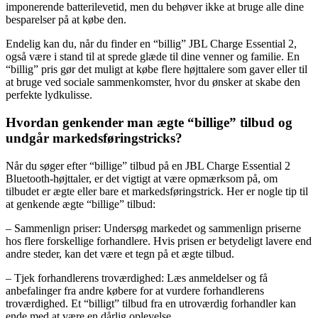
imponerende batterilevetid, men du behøver ikke at bruge alle dine
besparelser på at købe den.
Endelig kan du, når du finder en “billig” JBL Charge Essential 2,
også være i stand til at sprede glæde til dine venner og familie. En
“billig” pris gør det muligt at købe flere højttalere som gaver eller til
at bruge ved sociale sammenkomster, hvor du ønsker at skabe den
perfekte lydkulisse.
Hvordan genkender man ægte “billige” tilbud og
undgår markedsføringstricks?
Når du søger efter “billige” tilbud på en JBL Charge Essential 2
Bluetooth-højttaler, er det vigtigt at være opmærksom på, om
tilbudet er ægte eller bare et markedsføringstrick. Her er nogle tip til
at genkende ægte “billige” tilbud:
– Sammenlign priser: Undersøg markedet og sammenlign priserne
hos flere forskellige forhandlere. Hvis prisen er betydeligt lavere end
andre steder, kan det være et tegn på et ægte tilbud.
– Tjek forhandlerens troværdighed: Læs anmeldelser og få
anbefalinger fra andre købere for at vurdere forhandlerens
troværdighed. Et “billigt” tilbud fra en utroværdig forhandler kan
ende med at være en dårlig oplevelse.