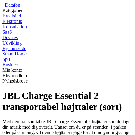
_
Datafon
Kategorier
Bredbånd
Elektronik
Konsultation
SaaS
Devices
Udvikling
Hjemmeside
Smart Home
Spil
Business
Min konto
Bliv medlem
Nyhedsbreve
JBL Charge Essential 2
transportabel højttaler (sort)
Med den transportable JBL Charge Essential 2 højttaler kan du tage
din musik med dig overalt. Uanset om du er på stranden, i parken
eller på camping, vil denne højttaler sørge for at dine yndlingssange