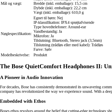
Mål og vægt:
Bredde (inkl. emballage): 15,5 cm
Dybde (inkl. emballage): 22,2 cm
Vægt (inkl. emballage): 610,0 g
Egnet til børn: Nej
IP-klassifikation: IPX4 sprøjtafvisende
Type hovedtelefoner: Around-ear
Vandbestandig: Ja
Nøglespecifikation:
Mikrofon: Ja
Tilslutning: Bluetooth, Stereo jack (3,5mm)
Tilslutning (trådløs eller med kabel): Trådløs
Farve: Sølv
Modelbeskrivelse:
Produktt
The Bose QuietComfort Headphones II: Un
A Pioneer in Audio Innovation
For decades, Bose has consistently demonstrated its unwavering commi
company has revolutionized the way we experience sound. With a deep
Embedded with Ethos
Boses ethos revolves around the belief that cutting-edge technology sho