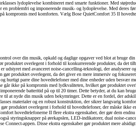
steklasses lydoplevelse kombineret med smarte funktioner. Med støjredu
ønsker en problemfri og imponerende musik- og lydoplevelse. Med deres fø
å på kompromis med komforten. Vælg Bose QuietComfort 35 II hovedtele
ontrol over din musik, opkald og daglige opgaver ved blot at bruge din
r produktet overlegent i forhold til konkurrerende produkter, da det til
er udstyret med avanceret noise-cancelling-teknologi, der analyserer og
ion gør produktet overlegent, da det giver en mere immersiv og fokuse
og hurtigt parre dine hovedtelefoner med dine enheder uden besvær med 
lse går ikke på kompromis med lydkvaliteten, hvilket gør produktet overl
mponerende batteritid på op til 20 timer. Dette betyder, at du kan brug
 bare til at nyde din musik uden bekymringer. Dette er en fordel, der adski
lasses materialer og en robust konstruktion, der sikrer langvarig komfo
 produktet overlegent i forhold til hovedtelefoner, der måske ikke er 
mfort hovedtelefonerne II flere ekstra egenskaber, der gør dem endnu m
 også styringsknapper på ørekapslen, LED-indikatorer, dual noise-cancell
Bose Connect-appen. Disse ekstra egenskaber gør produktet mere alsidi