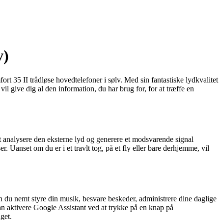
v)
t 35 II trådløse hovedtelefoner i sølv. Med sin fantastiske lydkvalitet
l give dig al den information, du har brug for, for at træffe en
t analysere den eksterne lyd og generere et modsvarende signal
r. Uanset om du er i et travlt tog, på et fly eller bare derhjemme, vil
du nemt styre din musik, besvare beskeder, administrere dine daglige
an aktivere Google Assistant ved at trykke på en knap på
get.