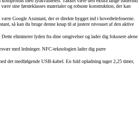
 kompromis med lydkvaliteten. Takket være den ekstra lange batteritid
være sine førsteklasses materialer og robuste konstruktion, der kan
t være Google Assistant, der er direkte bygget ind i hovedtelefonerne.
ant, så kan du bruge denne knap til at justere niveauet af den aktive
Dette eliminerer lyden fra dine omgivelser og lader dig fokusere alene
besvær med ledninger. NFC-teknologien lader dig parre
iet med det medfølgende USB-kabel. En fuld opladning tager 2,25 timer,