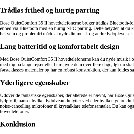
Trådløs frihed og hurtig parring
Bose QuietComfort 35 II hovedtelefonerne bruger trådløs Bluetooth-forb
enhed via Bluetooth med en hurtig NFC-parring. Dette betyder, at du k
bekvem og problemfri måde at nyde din musik og andre lydoplevelser.
Lang batteritid og komfortabelt design
Med Bose QuietComfort 35 II hovedtelefonerne kan du nyde musik i op t
med dig på lange rejser eller bare nyde dem over flere dage, før du ska
førsteklasses materialer og har en robust konstruktion, der kan foldes
Yderligere egenskaber
Udover de fantastiske egenskaber, der allerede er nævnt, har Bose Qui
lydprofil, uanset hvilket lydniveau du lytter ved eller hvilken genre d
noise-cancelling mikrofoner til krystalklare telefonsamtaler. Du kan og
hovedtelefoner.
Konklusion