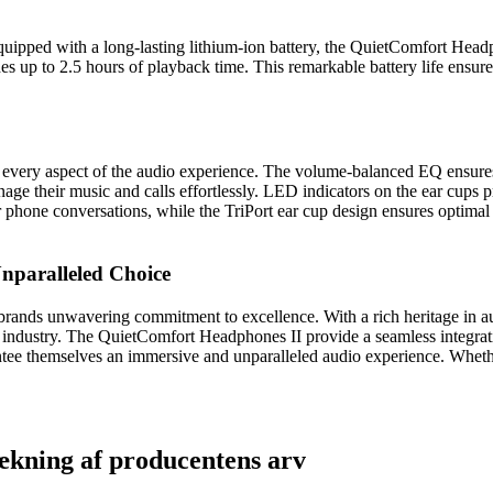
quipped with a long-lasting lithium-ion battery, the QuietComfort Headp
s up to 2.5 hours of playback time. This remarkable battery life ensure
every aspect of the audio experience. The volume-balanced EQ ensures 
ge their music and calls effortlessly. LED indicators on the ear cups pr
phone conversations, while the TriPort ear cup design ensures optimal s
nparalleled Choice
brands unwavering commitment to excellence. With a rich heritage in a
e industry. The QuietComfort Headphones II provide a seamless integrati
ntee themselves an immersive and unparalleled audio experience. Whether
ækning af producentens arv