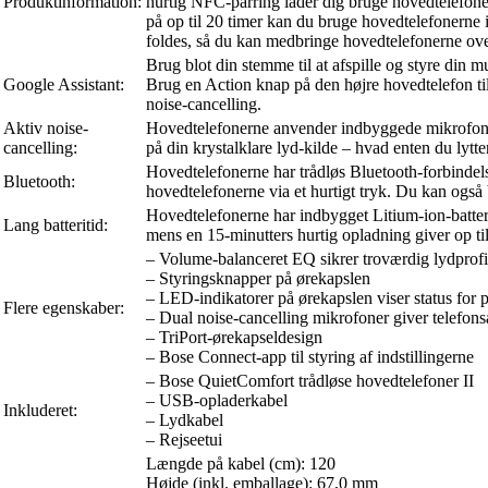
Produktinformation:
hurtig NFC-parring lader dig bruge hovedtelefone
på op til 20 timer kan du bruge hovedtelefonerne 
foldes, så du kan medbringe hovedtelefonerne ove
Brug blot din stemme til at afspille og styre din 
Google Assistant:
Brug en Action knap på den højre hovedtelefon til
noise-cancelling.
Aktiv noise-
Hovedtelefonerne anvender indbyggede mikrofoner,
cancelling:
på din krystalklare lyd-kilde – hvad enten du lytte
Hovedtelefonerne har trådløs Bluetooth-forbindel
Bluetooth:
hovedtelefonerne via et hurtigt tryk. Du kan ogs
Hovedtelefonerne har indbygget Litium-ion-batteri,
Lang batteritid:
mens en 15-minutters hurtig opladning giver op til
– Volume-balanceret EQ sikrer troværdig lydprofil 
– Styringsknapper på ørekapslen
– LED-indikatorer på ørekapslen viser status for 
Flere egenskaber:
– Dual noise-cancelling mikrofoner giver telefons
– TriPort-ørekapseldesign
– Bose Connect-app til styring af indstillingerne
– Bose QuietComfort trådløse hovedtelefoner II
– USB-opladerkabel
Inkluderet:
– Lydkabel
– Rejseetui
Længde på kabel (cm): 120
Højde (inkl. emballage): 67,0 mm