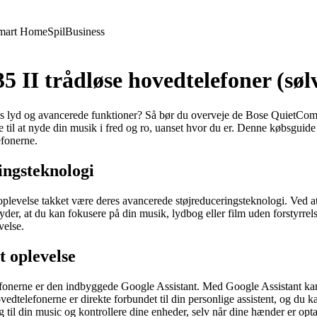
mart Home
Spil
Business
 II trådløse hovedtelefoner (søl
es lyd og avancerede funktioner? Så bør du overveje de Bose QuietComfor
til at nyde din musik i fred og ro, uanset hvor du er. Denne købsguide vi
efonerne.
ingsteknologi
oplevelse takket være deres avancerede støjreduceringsteknologi. Ved a
yder, at du kan fokusere på din musik, lydbog eller film uden forstyrrelse
velse.
t oplevelse
fonerne er den indbyggede Google Assistant. Med Google Assistant kan 
dtelefonerne er direkte forbundet til din personlige assistent, og du k
til din music og kontrollere dine enheder, selv når dine hænder er opta