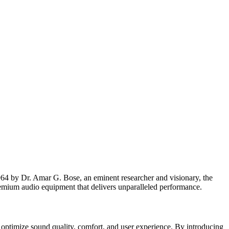
964 by Dr. Amar G. Bose, an eminent researcher and visionary, the
mium audio equipment that delivers unparalleled performance.
t optimize sound quality, comfort, and user experience. By introducing