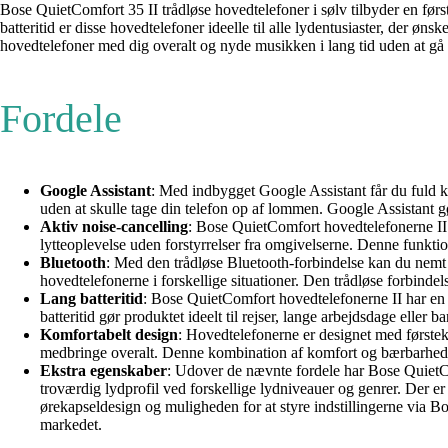
Bose QuietComfort 35 II trådløse hovedtelefoner i sølv tilbyder en før
batteritid er disse hovedtelefoner ideelle til alle lydentusiaster, der 
hovedtelefoner med dig overalt og nyde musikken i lang tid uden at g
Fordele
Google Assistant
: Med indbygget Google Assistant får du fuld k
uden at skulle tage din telefon op af lommen. Google Assistant gø
Aktiv noise-cancelling
: Bose QuietComfort hovedtelefonerne II 
lytteoplevelse uden forstyrrelser fra omgivelserne. Denne funkt
Bluetooth
: Med den trådløse Bluetooth-forbindelse kan du nemt 
hovedtelefonerne i forskellige situationer. Den trådløse forbinde
Lang batteritid
: Bose QuietComfort hovedtelefonerne II har en i
batteritid gør produktet ideelt til rejser, lange arbejdsdage eller
Komfortabelt design
: Hovedtelefonerne er designet med førstek
medbringe overalt. Denne kombination af komfort og bærbarhed gør
Ekstra egenskaber
: Udover de nævnte fordele har Bose QuietCo
troværdig lydprofil ved forskellige lydniveauer og genrer. Der er
ørekapseldesign og muligheden for at styre indstillingerne via 
markedet.