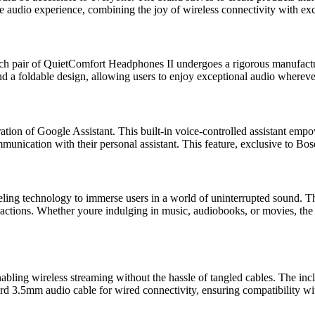
 audio experience, combining the joy of wireless connectivity with exc
h pair of QuietComfort Headphones II undergoes a rigorous manufacturin
nd a foldable design, allowing users to enjoy exceptional audio whereve
ion of Google Assistant. This built-in voice-controlled assistant empower
ommunication with their personal assistant. This feature, exclusive to Bo
ling technology to immerse users in a world of uninterrupted sound. T
tractions. Whether youre indulging in music, audiobooks, or movies, the
ling wireless streaming without the hassle of tangled cables. The inc
ard 3.5mm audio cable for wired connectivity, ensuring compatibility wit