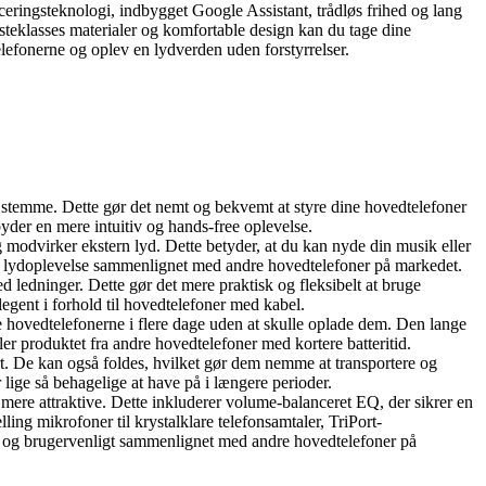
ceringsteknologi, indbygget Google Assistant, trådløs frihed og lang
rsteklasses materialer og komfortable design kan du tage dine
fonerne og oplev en lydverden uden forstyrrelser.
 stemme. Dette gør det nemt og bekvemt at styre dine hovedtelefoner
byder en mere intuitiv og hands-free oplevelse.
 modvirker ekstern lyd. Dette betyder, at du kan nyde din musik eller
ret lydoplevelse sammenlignet med andre hovedtelefoner på markedet.
ledninger. Dette gør det mere praktisk og fleksibelt at bruge
egent i forhold til hovedtelefoner med kabel.
e hovedtelefonerne i flere dage uden at skulle oplade dem. Den lange
ller produktet fra andre hovedtelefoner med kortere batteritid.
rt. De kan også foldes, hvilket gør dem nemme at transportere og
lige så behagelige at have på i længere perioder.
ere attraktive. Dette inkluderer volume-balanceret EQ, der sikrer en
ing mikrofoner til krystalklare telefonsamtaler, TriPort-
gt og brugervenligt sammenlignet med andre hovedtelefoner på