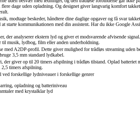
rne uden besvær med ledninger, og den trådløse forbindelse går ikke på
i flere dage uden opladning. Og designet giver langvarig komfort takket 
ralt.
musik, modtage beskeder, håndtere dine daglige opgaver og få svar takke
 at starte kommunikationen med din assistent. Har du ikke Google Assist
 der analyserer ekstern lyd og giver et modsvarende afvisende signal. 
r til musik, lydbog, film eller anden underholdning.
se med A2DP-profil. Dette giver mulighed for trådløs streaming uden 
å bruge 3,5 mm standard lydkabel.
 der giver op til 20 timers afspilning i trådløs tilstand. Oplad batter
 2,5 timers afspilning.
ved forskellige lydniveauer i forskellige genrer
parring, opladning og batteriniveau
amtaler med krystalklar lyd