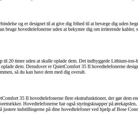
indelse og er designet til at give dig frihed til at bevæge dig uden be
an bruge hovedtelefonerne uden at bekymre dig om irriterende kabler, s
il 20 timer uden at skulle oplade dem. Det indbyggede Lithium-ion-batt
l oplade dem. Derudover er QuietComfort 35 II hovedtelefonerne designet
 sammen, så du kan have dem med dig overalt.
etComfort 35 II hovedtelefonerne flere ekstrafunktioner, der gør dem 
u foretrækker. Hovedtelefonerne har også styringsknapper på ørekapslen, 
så justere indstillingerne på dine hovedtelefoner ved hjælp af Bose Con