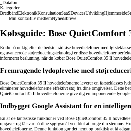
_
Datafon
Kategorier
Bredbånd
Elektronik
Konsultation
SaaS
Devices
Udvikling
Hjemmeside
S
Min konto
Bliv medlem
Nyhedsbreve
Købsguide: Bose QuietComfort 35
Er du på udkig efter de bedste trådløse hovedtelefoner med førsteklass
og avancerede støjreduceringsteknologi er disse hovedtelefoner perfekte 
informeret beslutning, når du køber Bose QuietComfort 35 II hovedtel
Fremragende lydoplevelse med støjreducer
Bose QuietComfort 35 II hovedtelefonerne leverer en førsteklasses lyd
eliminerer hovedtelefonerne effektivt støj fra dine omgivelser. Dette bet
QuietComfort 35 II hovedtelefonerne give dig en imponerende lydople
Indbygget Google Assistant for en intelligen
En af de fantastiske funktioner ved Bose QuietComfort 35 II hovedtele
opgaver og få svar på dine spørgsmål ved blot at bruge din stemme. Hove
hovedtelefonerne. Denne funktion gør det nemt og praktisk at få adgang 