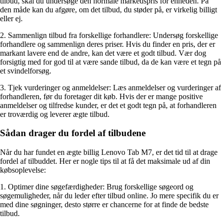
tilbud, skal du undersøge den normale markedspris for enheden. På
den måde kan du afgøre, om det tilbud, du støder på, er virkelig billigt
eller ej.
2. Sammenlign tilbud fra forskellige forhandlere: Undersøg forskellige
forhandlere og sammenlign deres priser. Hvis du finder en pris, der er
markant lavere end de andre, kan det være et godt tilbud. Vær dog
forsigtig med for god til at være sande tilbud, da de kan være et tegn på
et svindelforsøg.
3. Tjek vurderinger og anmeldelser: Læs anmeldelser og vurderinger af
forhandleren, før du foretager dit køb. Hvis der er mange positive
anmeldelser og tilfredse kunder, er det et godt tegn på, at forhandleren
er troværdig og leverer ægte tilbud.
Sådan drager du fordel af tilbudene
Når du har fundet en ægte billig Lenovo Tab M7, er det tid til at drage
fordel af tilbuddet. Her er nogle tips til at få det maksimale ud af din
købsoplevelse:
1. Optimer dine søgefærdigheder: Brug forskellige søgeord og
søgemuligheder, når du leder efter tilbud online. Jo mere specifik du er
med dine søgninger, desto større er chancerne for at finde de bedste
tilbud.