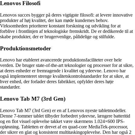
Lenovos Filosofi
Lenovos succes bygger på deres vigtigste filosofi: at levere innovative
produkter af høj kvalitet, der kan møde kundernes behov.
Virksomheden prioriterer konstant forskning og udvikling for at
forblive i frontlinjen af teknologiske fremskridt. De er dedikerede til at
skabe produkter, der er brugervenlige, pålidelige og stilfulde.
Produktionsmetoder
Lenovo har etableret avancerede produktionsfaciliteter over hele
verden. De bruger state-of-the-art teknologier og processer for at sikre,
at deres enheder er fremragende i kvalitet og ydeevne. Lenovo har
også implementeret strenge kvalitetskontrolstandarder for at sikre, at
hver enhed, der forlader deres fabrikker, opfylder deres høje
standarder.
Lenovo Tab M7 (3rd Gen)
Lenovo Tab M7 (3rd Gen) er en af Lenovos nyeste tabletmodeller.
Denne 7-tommer tablet tilbyder forbedret ydeevne, længere batteritid
og en flot visuel oplevelse takket være skærmens 1.024×600 IPS-
opløsning. Tabletten er drevet af en quad-core MediaTek-processor,
der sikrer en glat og konsistent multitaskingoplevelse. Den har også 2