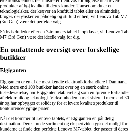
elektronisk enhed, der illustrerer Lenovos forpligtelse til at levere
produkter af høj kvalitet til deres kunder. Uanset om du er en
teknologielsker, der kræver en kraftfuld tablet eller en almindelig
bruger, der ønsker en pålidelig og stilfuld enhed, vil Lenovo Tab M7
(3rd Gen) være det perfekte valg.
Så hvis du leder efter en 7-tommers tablet i topklasse, vil Lenovo Tab
M7 (3rd Gen) være det ideelle valg for dig.
En omfattende oversigt over forskellige
butikker
Elgiganten
Elgiganten er en af de mest kendte elektronikforhandlere i Danmark.
Med mere end 100 butikker landet over og en stærk online
tilstedeværelse, har Elgiganten etableret sig som en førende forhandler
af elektronik og teknologi. Virksomheden har eksisteret i mere end 30
år og har opbygget et solidt ry for at levere kvalitetsprodukter til
konkurrencedygtige priser.
Når det kommer til Lenovo-tablets, er Elgiganten en pålidelig
destination. Deres brede sortiment og ekspertviden gør det muligt for
kunderne at finde den perfekte Lenovo M7-tablet, der passer til deres