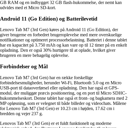
GB RAM og en indbygget 32 GB flash-hukommelse, der nemt kan
udvides med et Micro SD-kort.
Android 11 (Go Edition) og Batterilevetid
Lenovo Tab M7 (3rd Gen) køres på Android 11 (Go Edition), der
giver brugerne en forbedret brugeroplevelse med mere overskuelige
notifikationer og optimeret processorbelastning. Batteriet i denne tablet
har en kapacitet på 3.750 mAh og kan vare op til 12 timer på en enkelt
opladning. Den er også 30% hurtigere til at oplade, hvilket giver
brugeren en mere behagelig oplevelse.
Forbindelser og Mål
Lenovo Tab M7 (3rd Gen) har en række forskellige
forbindelsesmuligheder, herunder Wi-Fi, Bluetooth 5.0 og en Micro
USB-port til dataoverførsel eller opladning. Den har også et GPS-
modul, der muliggør præcis positionering, og en port til Micro SDHC-
hukommelseskort. Denne tablet har også et front- og bagkamera med 2
MP opløsning, som er velegnet til både billeder og videochats. Målene
for Lenovo Tab M7 (3rd Gen) er 10.23 cm i højden, 17.62 cm i
bredden og vejer 237 g.
Lenovos Tab M7 (3rd Gen) er et fuldt funktionelt og moderne