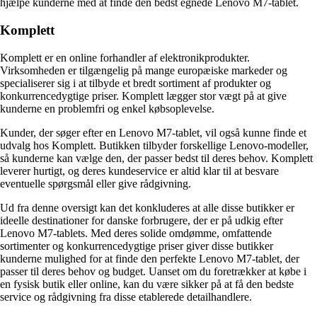
hjælpe kunderne med at finde den bedst egnede Lenovo M7-tablet.
Komplett
Komplett er en online forhandler af elektronikprodukter.
Virksomheden er tilgængelig på mange europæiske markeder og
specialiserer sig i at tilbyde et bredt sortiment af produkter og
konkurrencedygtige priser. Komplett lægger stor vægt på at give
kunderne en problemfri og enkel købsoplevelse.
Kunder, der søger efter en Lenovo M7-tablet, vil også kunne finde et
udvalg hos Komplett. Butikken tilbyder forskellige Lenovo-modeller,
så kunderne kan vælge den, der passer bedst til deres behov. Komplett
leverer hurtigt, og deres kundeservice er altid klar til at besvare
eventuelle spørgsmål eller give rådgivning.
Ud fra denne oversigt kan det konkluderes at alle disse butikker er
ideelle destinationer for danske forbrugere, der er på udkig efter
Lenovo M7-tablets. Med deres solide omdømme, omfattende
sortimenter og konkurrencedygtige priser giver disse butikker
kunderne mulighed for at finde den perfekte Lenovo M7-tablet, der
passer til deres behov og budget. Uanset om du foretrækker at købe i
en fysisk butik eller online, kan du være sikker på at få den bedste
service og rådgivning fra disse etablerede detailhandlere.