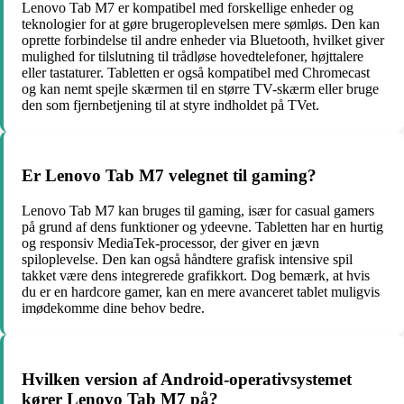
Lenovo Tab M7 er kompatibel med forskellige enheder og
teknologier for at gøre brugeroplevelsen mere sømløs. Den kan
oprette forbindelse til andre enheder via Bluetooth, hvilket giver
mulighed for tilslutning til trådløse hovedtelefoner, højttalere
eller tastaturer. Tabletten er også kompatibel med Chromecast
og kan nemt spejle skærmen til en større TV-skærm eller bruge
den som fjernbetjening til at styre indholdet på TVet.
Er Lenovo Tab M7 velegnet til gaming?
Lenovo Tab M7 kan bruges til gaming, især for casual gamers
på grund af dens funktioner og ydeevne. Tabletten har en hurtig
og responsiv MediaTek-processor, der giver en jævn
spiloplevelse. Den kan også håndtere grafisk intensive spil
takket være dens integrerede grafikkort. Dog bemærk, at hvis
du er en hardcore gamer, kan en mere avanceret tablet muligvis
imødekomme dine behov bedre.
Hvilken version af Android-operativsystemet
kører Lenovo Tab M7 på?