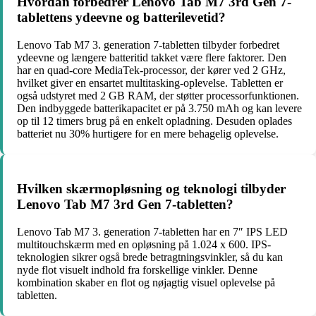
Hvordan forbedrer Lenovo Tab M7 3rd Gen 7-
tablettens ydeevne og batterilevetid?
Lenovo Tab M7 3. generation 7-tabletten tilbyder forbedret
ydeevne og længere batteritid takket være flere faktorer. Den
har en quad-core MediaTek-processor, der kører ved 2 GHz,
hvilket giver en ensartet multitasking-oplevelse. Tabletten er
også udstyret med 2 GB RAM, der støtter processorfunktionen.
Den indbyggede batterikapacitet er på 3.750 mAh og kan levere
op til 12 timers brug på en enkelt opladning. Desuden oplades
batteriet nu 30% hurtigere for en mere behagelig oplevelse.
Hvilken skærmopløsning og teknologi tilbyder
Lenovo Tab M7 3rd Gen 7-tabletten?
Lenovo Tab M7 3. generation 7-tabletten har en 7″ IPS LED
multitouchskærm med en opløsning på 1.024 x 600. IPS-
teknologien sikrer også brede betragtningsvinkler, så du kan
nyde flot visuelt indhold fra forskellige vinkler. Denne
kombination skaber en flot og nøjagtig visuel oplevelse på
tabletten.