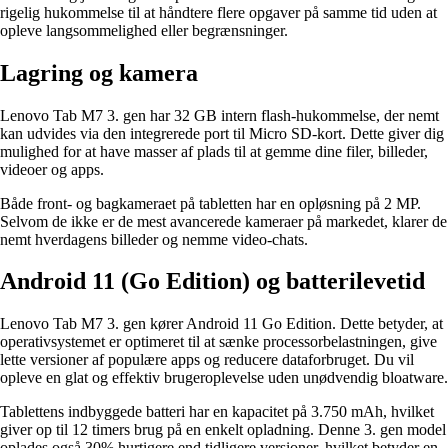
rigelig hukommelse til at håndtere flere opgaver på samme tid uden at
opleve langsommelighed eller begrænsninger.
Lagring og kamera
Lenovo Tab M7 3. gen har 32 GB intern flash-hukommelse, der nemt
kan udvides via den integrerede port til Micro SD-kort. Dette giver dig
mulighed for at have masser af plads til at gemme dine filer, billeder,
videoer og apps.
Både front- og bagkameraet på tabletten har en opløsning på 2 MP.
Selvom de ikke er de mest avancerede kameraer på markedet, klarer de
nemt hverdagens billeder og nemme video-chats.
Android 11 (Go Edition) og batterilevetid
Lenovo Tab M7 3. gen kører Android 11 Go Edition. Dette betyder, at
operativsystemet er optimeret til at sænke processorbelastningen, give
lette versioner af populære apps og reducere dataforbruget. Du vil
opleve en glat og effektiv brugeroplevelse uden unødvendig bloatware.
Tablettens indbyggede batteri har en kapacitet på 3.750 mAh, hvilket
giver op til 12 timers brug på en enkelt opladning. Denne 3. gen model
oplades også 30% hurtigere end tidligere versioner, hvilket betyder en