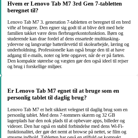
Hvem er Lenovo Tab M7 3rd Gen 7-tabletten
beregnet til?
Lenovo Tab M7 3. generation 7-tabletten er beregnet til en bred
vifte af brugere. Den egner sig godt til at blive delt med hele
familien takket være dens flerbrugerkontofunktion. Børn og
studerende kan drae fordel af dens ensartede multitasking-
ydeevne og langvarige batterilevetid til skolearbejde, læring og
underholdning. Professionelle kan også bruge den til at have
adgang til e-mails, noter og lette opgaver, når de er på farten.
Den kompakte størrelse og vægten gør den også ideel til rejser
og brug i forskellige miljøer.
Er Lenovo Tab M7 egnet til at bruge som en
personlig tablet til daglig brug?
Lenovo Tab M7 er helt sikkert velegnet til daglig brug som en
personlig tablet. Med dens 7-tommers skærm og 32 GB
lagerplads har den nok plads til at opbevare apps, billeder og
videoer. Den har også en stabil forbindelse med dens Wi-Fi-
funktionalitet, der gør det nemt at browse på nettet, se film og
streame indhold. Tabletten har også en stilfuld og kompakt