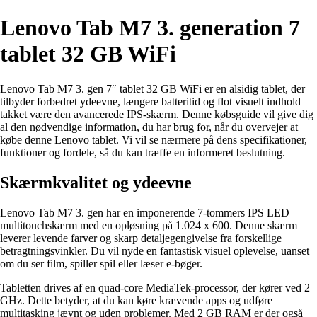
Lenovo Tab M7 3. generation 7
tablet 32 GB WiFi
Lenovo Tab M7 3. gen 7″ tablet 32 GB WiFi er en alsidig tablet, der
tilbyder forbedret ydeevne, længere batteritid og flot visuelt indhold
takket være den avancerede IPS-skærm. Denne købsguide vil give dig
al den nødvendige information, du har brug for, når du overvejer at
købe denne Lenovo tablet. Vi vil se nærmere på dens specifikationer,
funktioner og fordele, så du kan træffe en informeret beslutning.
Skærmkvalitet og ydeevne
Lenovo Tab M7 3. gen har en imponerende 7-tommers IPS LED
multitouchskærm med en opløsning på 1.024 x 600. Denne skærm
leverer levende farver og skarp detaljegengivelse fra forskellige
betragtningsvinkler. Du vil nyde en fantastisk visuel oplevelse, uanset
om du ser film, spiller spil eller læser e-bøger.
Tabletten drives af en quad-core MediaTek-processor, der kører ved 2
GHz. Dette betyder, at du kan køre krævende apps og udføre
multitasking jævnt og uden problemer. Med 2 GB RAM er der også