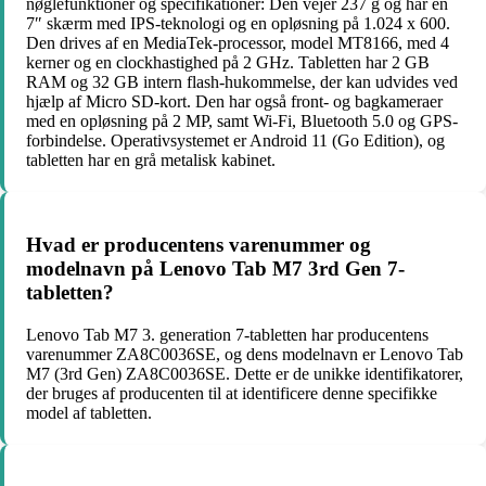
nøglefunktioner og specifikationer: Den vejer 237 g og har en
7″ skærm med IPS-teknologi og en opløsning på 1.024 x 600.
Den drives af en MediaTek-processor, model MT8166, med 4
kerner og en clockhastighed på 2 GHz. Tabletten har 2 GB
RAM og 32 GB intern flash-hukommelse, der kan udvides ved
hjælp af Micro SD-kort. Den har også front- og bagkameraer
med en opløsning på 2 MP, samt Wi-Fi, Bluetooth 5.0 og GPS-
forbindelse. Operativsystemet er Android 11 (Go Edition), og
tabletten har en grå metalisk kabinet.
Hvad er producentens varenummer og
modelnavn på Lenovo Tab M7 3rd Gen 7-
tabletten?
Lenovo Tab M7 3. generation 7-tabletten har producentens
varenummer ZA8C0036SE, og dens modelnavn er Lenovo Tab
M7 (3rd Gen) ZA8C0036SE. Dette er de unikke identifikatorer,
der bruges af producenten til at identificere denne specifikke
model af tabletten.