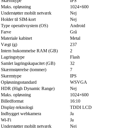
Skærmtype
IPS
Maks. opløsning
1024×600
Understøtter mobilt netværk
Nej
Holder til SIM-kort
Nej
Type operativsystem (OS)
Android
Farve
Grå
Materiale kabinet
Metal
Vægt (g)
237
Intern hukommelse RAM (GB)
2
Lagringstype
Flash
Samlet lagringskapacitet (GB)
32
Skærmstørrelse (tommer)
7
Skærmtype
IPS
Opløsningsstandard
WSVGA
HDR (High Dynamic Range)
Nej
Maks. opløsning
1024×600
Billedformat
16:10
Display-teknologi
TDDI LCD
Indbygget webkamera
Ja
Wi-Fi
Ja
Understøtter mobilt netværk
Nej