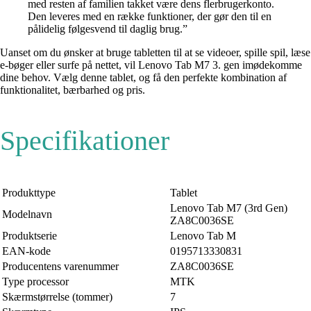
med resten af familien takket være dens flerbrugerkonto.
Den leveres med en række funktioner, der gør den til en
pålidelig følgesvend til daglig brug.”
Uanset om du ønsker at bruge tabletten til at se videoer, spille spil, læse
e-bøger eller surfe på nettet, vil Lenovo Tab M7 3. gen imødekomme
dine behov. Vælg denne tablet, og få den perfekte kombination af
funktionalitet, bærbarhed og pris.
Specifikationer
Produkttype
Tablet
Lenovo Tab M7 (3rd Gen)
Modelnavn
ZA8C0036SE
Produktserie
Lenovo Tab M
EAN-kode
0195713330831
Producentens varenummer
ZA8C0036SE
Type processor
MTK
Skærmstørrelse (tommer)
7