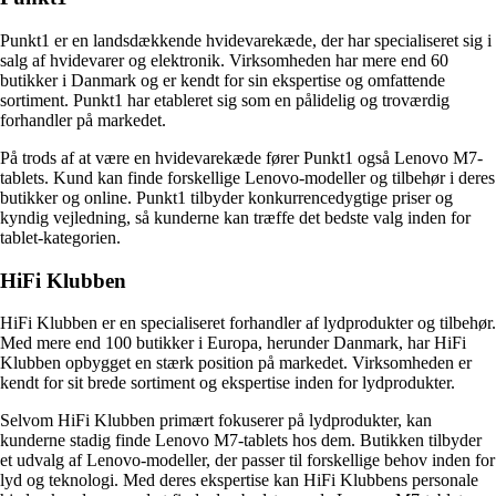
Punkt1 er en landsdækkende hvidevarekæde, der har specialiseret sig i
salg af hvidevarer og elektronik. Virksomheden har mere end 60
butikker i Danmark og er kendt for sin ekspertise og omfattende
sortiment. Punkt1 har etableret sig som en pålidelig og troværdig
forhandler på markedet.
På trods af at være en hvidevarekæde fører Punkt1 også Lenovo M7-
tablets. Kund kan finde forskellige Lenovo-modeller og tilbehør i deres
butikker og online. Punkt1 tilbyder konkurrencedygtige priser og
kyndig vejledning, så kunderne kan træffe det bedste valg inden for
tablet-kategorien.
HiFi Klubben
HiFi Klubben er en specialiseret forhandler af lydprodukter og tilbehør.
Med mere end 100 butikker i Europa, herunder Danmark, har HiFi
Klubben opbygget en stærk position på markedet. Virksomheden er
kendt for sit brede sortiment og ekspertise inden for lydprodukter.
Selvom HiFi Klubben primært fokuserer på lydprodukter, kan
kunderne stadig finde Lenovo M7-tablets hos dem. Butikken tilbyder
et udvalg af Lenovo-modeller, der passer til forskellige behov inden for
lyd og teknologi. Med deres ekspertise kan HiFi Klubbens personale