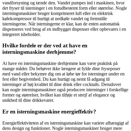
vandforsyning og tænde den. Vandet pumpes ind i maskinen, hvor
det fryser til isterninger i en forudbestemt form eller størrelse. Nogle
isterningsmaskiner bruger komprimeret luft eller en elektrisk
kølekompressor til hurtigt at nedkøle vandet og fremstille
isterningerne. Når isterningerne er klar, kan de enten automatisk
dispenseres ved brug af en indbygget dispenser eller opbevares i en
integreret isbeholder.
Hvilke fordele er der ved at have en
isterningsmaskine derhjemme?
At have en isterningsmaskine derhjemme kan være praktisk på
mange måder. Du behøver ikke længere at fylde dine fryseposer
med vand eller bekymre dig om at løbe tør for isterninger under en
fest eller begivenhed. Du kan hurtigt og nemt få adgang til
isterninger af høj kvalitet til dine drink eller cocktails. Derudover
kan nogle isterningsmaskiner også producere isterninger i forskellige
former og størrelser, hvilket kan tilføje et strejf af elegance og
unikhed til dine drikkevarer.
Er en isterningsmaskine energieffektiv?
Energieffektiviteten af en isterningsmaskine kan variere afhængigt af
dens design og funktioner. Nogle isterningsmaskiner bruger mere