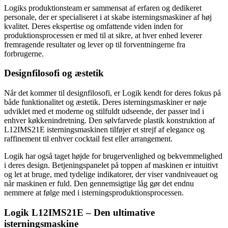
Logiks produktionsteam er sammensat af erfaren og dedikeret
personale, der er specialiseret i at skabe isterningsmaskiner af høj
kvalitet. Deres ekspertise og omfattende viden inden for
produktionsprocessen er med til at sikre, at hver enhed leverer
fremragende resultater og lever op til forventningerne fra
forbrugerne.
Designfilosofi og æstetik
Når det kommer til designfilosofi, er Logik kendt for deres fokus på
både funktionalitet og æstetik. Deres isterningsmaskiner er nøje
udviklet med et moderne og stilfuldt udseende, der passer ind i
enhver køkkenindretning. Den sølvfarvede plastik konstruktion af
L12IMS21E isterningsmaskinen tilføjer et strejf af elegance og
raffinement til enhver cocktail fest eller arrangement.
Logik har også taget højde for brugervenlighed og bekvemmelighed
i deres design. Betjeningspanelet på toppen af maskinen er intuitivt
og let at bruge, med tydelige indikatorer, der viser vandniveauet og
når maskinen er fuld. Den gennemsigtige låg gør det endnu
nemmere at følge med i isterningsproduktionsprocessen.
Logik L12IMS21E – Den ultimative
isterningsmaskine