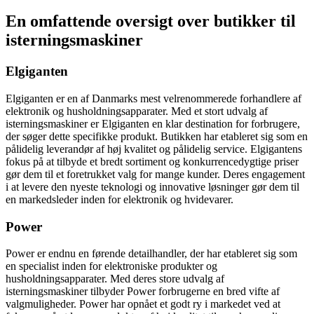
En omfattende oversigt over butikker til
isterningsmaskiner
Elgiganten
Elgiganten er en af Danmarks mest velrenommerede forhandlere af
elektronik og husholdningsapparater. Med et stort udvalg af
isterningsmaskiner er Elgiganten en klar destination for forbrugere,
der søger dette specifikke produkt. Butikken har etableret sig som en
pålidelig leverandør af høj kvalitet og pålidelig service. Elgigantens
fokus på at tilbyde et bredt sortiment og konkurrencedygtige priser
gør dem til et foretrukket valg for mange kunder. Deres engagement
i at levere den nyeste teknologi og innovative løsninger gør dem til
en markedsleder inden for elektronik og hvidevarer.
Power
Power er endnu en førende detailhandler, der har etableret sig som
en specialist inden for elektroniske produkter og
husholdningsapparater. Med deres store udvalg af
isterningsmaskiner tilbyder Power forbrugerne en bred vifte af
valgmuligheder. Power har opnået et godt ry i markedet ved at