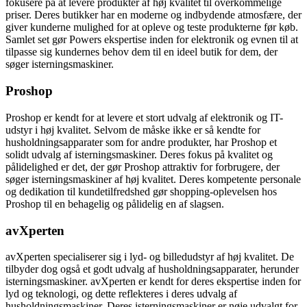
fokusere på at levere produkter af høj kvalitet til overkommelige
priser. Deres butikker har en moderne og indbydende atmosfære, der
giver kunderne mulighed for at opleve og teste produkterne før køb.
Samlet set gør Powers ekspertise inden for elektronik og evnen til at
tilpasse sig kundernes behov dem til en ideel butik for dem, der
søger isterningsmaskiner.
Proshop
Proshop er kendt for at levere et stort udvalg af elektronik og IT-
udstyr i høj kvalitet. Selvom de måske ikke er så kendte for
husholdningsapparater som for andre produkter, har Proshop et
solidt udvalg af isterningsmaskiner. Deres fokus på kvalitet og
pålidelighed er det, der gør Proshop attraktiv for forbrugere, der
søger isterningsmaskiner af høj kvalitet. Deres kompetente personale
og dedikation til kundetilfredshed gør shopping-oplevelsen hos
Proshop til en behagelig og pålidelig en af slagsen.
avXperten
avXperten specialiserer sig i lyd- og billedudstyr af høj kvalitet. De
tilbyder dog også et godt udvalg af husholdningsapparater, herunder
isterningsmaskiner. avXperten er kendt for deres ekspertise inden for
lyd og teknologi, og dette reflekteres i deres udvalg af
husholdningsmaskiner. Deres isterningsmaskiner er nøje udvalgt for