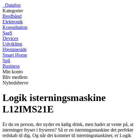
_
Datafon
Kategorier
Bredbånd
Elektronik
Konsultation
SaaS
Devices
Udvikling
Hjemmeside
Smart Home
Spil
Business
Min konto
Bliv medlem
Nyhedsbreve
Logik isterningsmaskine
L12IMS21E
Er du en person, der nyder en kølig drink, men hader at vente på, at
isterninger fryser i fryseren? Så er en isterningsmaskine det perfekte
redskab til dig. Og når det kommer til isterningsmaskiner, er Logik