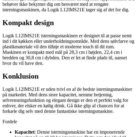
behøver ikke bekymre dig om besværet med at rengøre
isterningsmaskinen, da Logik L12IMS21E tager sig af det for dig.
Kompakt design
Logik L12IMS21E isterningsmaskinen er designet til at passe nemt
ind i dit køkken eller underholdningsområde. Med dens sølvfarve og
plastikmateriale vil den tilføje et moderne touch til dit rum.
Maskinen er kompakt med mål på 28,3 cm i højden, 22,4 cm i
bredden og 30,8 cm i dybden. Den er let at finde plads til, uanset
hvor du vil have den.
Konklusion
Logik L12IMS21E er uden tvivl en af de bedste isterningsmaskiner
på markedet. Med dens store kapacitet, nemme betjening,
selvrensningsfunktion og elegant design er den et perfekt valg for
enhver, der elsker en kølig drink. Gå ikke glip af chancen for at
forkæle dig selv med denne fantastiske isterningsmaskine.
Fordele
Kapacitet
: Denne isterningsmaskine har en imponerende