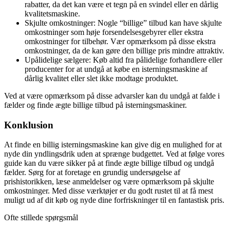
rabatter, da det kan være et tegn på en svindel eller en dårlig
kvalitetsmaskine.
Skjulte omkostninger: Nogle “billige” tilbud kan have skjulte
omkostninger som høje forsendelsesgebyrer eller ekstra
omkostninger for tilbehør. Vær opmærksom på disse ekstra
omkostninger, da de kan gøre den billige pris mindre attraktiv.
Upålidelige sælgere: Køb altid fra pålidelige forhandlere eller
producenter for at undgå at købe en isterningsmaskine af
dårlig kvalitet eller slet ikke modtage produktet.
Ved at være opmærksom på disse advarsler kan du undgå at falde i
fælder og finde ægte billige tilbud på isterningsmaskiner.
Konklusion
At finde en billig isterningsmaskine kan give dig en mulighed for at
nyde din yndlingsdrik uden at sprænge budgettet. Ved at følge vores
guide kan du være sikker på at finde ægte billige tilbud og undgå
fælder. Sørg for at foretage en grundig undersøgelse af
prishistorikken, læse anmeldelser og være opmærksom på skjulte
omkostninger. Med disse værktøjer er du godt rustet til at få mest
muligt ud af dit køb og nyde dine forfriskninger til en fantastisk pris.
Ofte stillede spørgsmål