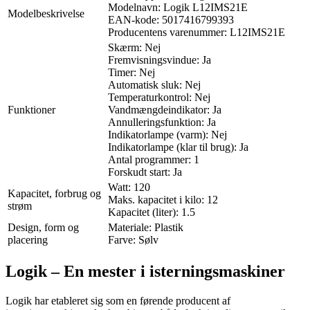
Modelnavn: Logik L12IMS21E
Modelbeskrivelse
EAN-kode: 5017416799393
Producentens varenummer: L12IMS21E
Skærm: Nej
Fremvisningsvindue: Ja
Timer: Nej
Automatisk sluk: Nej
Temperaturkontrol: Nej
Funktioner
Vandmængdeindikator: Ja
Annulleringsfunktion: Ja
Indikatorlampe (varm): Nej
Indikatorlampe (klar til brug): Ja
Antal programmer: 1
Forskudt start: Ja
Watt: 120
Kapacitet, forbrug og
Maks. kapacitet i kilo: 12
strøm
Kapacitet (liter): 1.5
Design, form og
Materiale: Plastik
placering
Farve: Sølv
Logik – En mester i isterningsmaskiner
Logik har etableret sig som en førende producent af