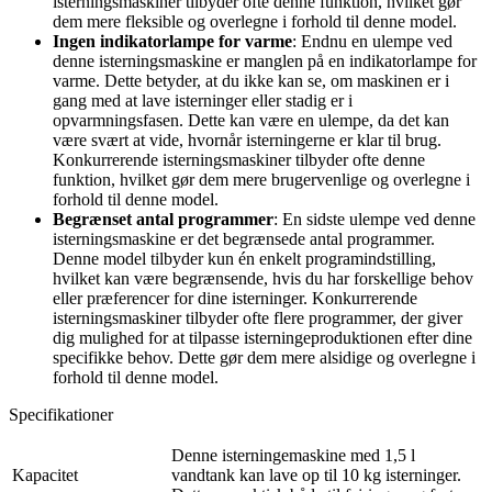
isterningsmaskiner tilbyder ofte denne funktion, hvilket gør
dem mere fleksible og overlegne i forhold til denne model.
Ingen indikatorlampe for varme
: Endnu en ulempe ved
denne isterningsmaskine er manglen på en indikatorlampe for
varme. Dette betyder, at du ikke kan se, om maskinen er i
gang med at lave isterninger eller stadig er i
opvarmningsfasen. Dette kan være en ulempe, da det kan
være svært at vide, hvornår isterningerne er klar til brug.
Konkurrerende isterningsmaskiner tilbyder ofte denne
funktion, hvilket gør dem mere brugervenlige og overlegne i
forhold til denne model.
Begrænset antal programmer
: En sidste ulempe ved denne
isterningsmaskine er det begrænsede antal programmer.
Denne model tilbyder kun én enkelt programindstilling,
hvilket kan være begrænsende, hvis du har forskellige behov
eller præferencer for dine isterninger. Konkurrerende
isterningsmaskiner tilbyder ofte flere programmer, der giver
dig mulighed for at tilpasse isterningeproduktionen efter dine
specifikke behov. Dette gør dem mere alsidige og overlegne i
forhold til denne model.
Specifikationer
Denne isterningemaskine med 1,5 l
Kapacitet
vandtank kan lave op til 10 kg isterninger.