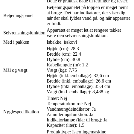
Dette er praktisk både til fejringer og fester.
Betjeningspanelet på toppen er meget nemt
at bruge. Det har indikatorer, der viser dig,
Betjeningspanel
når der skal fyldes vand på, og når apparatet
er fuldt.
Apparatet er meget let at rengøre takket
Selvrensningsfunktion
være den selvrensningsfunktion.
Med i pakken
Isbakke, isskovl
Højde (cm): 28.3
Bredde (cm): 22.4
Dybde (cm): 30.8
Kabellængde (m): 1.2
Mål og vægt
Vægt (kg): 7.75
Højde (inkl. emballage): 32,6 cm
Bredde (inkl. emballage): 26,6 cm
Dybde (inkl. emballage): 35,4 cm
Vægt (inkl. emballage): 8,488 kg
Timer: Nej
Temperaturkontrol: Nej
Vandmængdeindikator: Ja
Nøglespecifikation
Annulleringsfunktion: Ja
Indikatorlampe (klar til brug): Ja
Kapacitet (liter): 1.5
Produkttype: Isterningemaskine