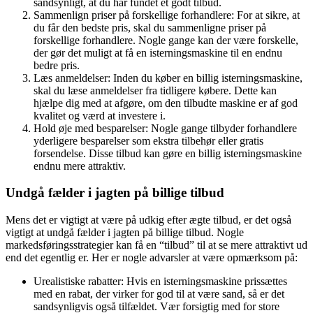
sandsynligt, at du har fundet et godt tilbud.
Sammenlign priser på forskellige forhandlere: For at sikre, at
du får den bedste pris, skal du sammenligne priser på
forskellige forhandlere. Nogle gange kan der være forskelle,
der gør det muligt at få en isterningsmaskine til en endnu
bedre pris.
Læs anmeldelser: Inden du køber en billig isterningsmaskine,
skal du læse anmeldelser fra tidligere købere. Dette kan
hjælpe dig med at afgøre, om den tilbudte maskine er af god
kvalitet og værd at investere i.
Hold øje med besparelser: Nogle gange tilbyder forhandlere
yderligere besparelser som ekstra tilbehør eller gratis
forsendelse. Disse tilbud kan gøre en billig isterningsmaskine
endnu mere attraktiv.
Undgå fælder i jagten på billige tilbud
Mens det er vigtigt at være på udkig efter ægte tilbud, er det også
vigtigt at undgå fælder i jagten på billige tilbud. Nogle
markedsføringsstrategier kan få en “tilbud” til at se mere attraktivt ud
end det egentlig er. Her er nogle advarsler at være opmærksom på:
Urealistiske rabatter: Hvis en isterningsmaskine prissættes
med en rabat, der virker for god til at være sand, så er det
sandsynligvis også tilfældet. Vær forsigtig med for store