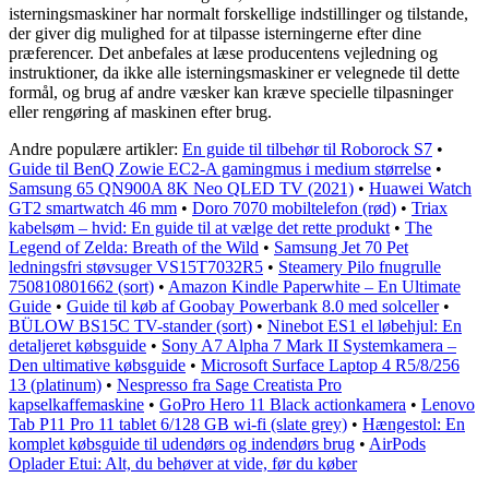
isterningsmaskiner har normalt forskellige indstillinger og tilstande,
der giver dig mulighed for at tilpasse isterningerne efter dine
præferencer. Det anbefales at læse producentens vejledning og
instruktioner, da ikke alle isterningsmaskiner er velegnede til dette
formål, og brug af andre væsker kan kræve specielle tilpasninger
eller rengøring af maskinen efter brug.
Andre populære artikler:
En guide til tilbehør til Roborock S7
•
Guide til BenQ Zowie EC2-A gamingmus i medium størrelse
•
Samsung 65 QN900A 8K Neo QLED TV (2021)
•
Huawei Watch
GT2 smartwatch 46 mm
•
Doro 7070 mobiltelefon (rød)
•
Triax
kabelsøm – hvid: En guide til at vælge det rette produkt
•
The
Legend of Zelda: Breath of the Wild
•
Samsung Jet 70 Pet
ledningsfri støvsuger VS15T7032R5
•
Steamery Pilo fnugrulle
750810801662 (sort)
•
Amazon Kindle Paperwhite – En Ultimate
Guide
•
Guide til køb af Goobay Powerbank 8.0 med solceller
•
BÜLOW BS15C TV-stander (sort)
•
Ninebot ES1 el løbehjul: En
detaljeret købsguide
•
Sony A7 Alpha 7 Mark II Systemkamera –
Den ultimative købsguide
•
Microsoft Surface Laptop 4 R5/8/256
13 (platinum)
•
Nespresso fra Sage Creatista Pro
kapselkaffemaskine
•
GoPro Hero 11 Black actionkamera
•
Lenovo
Tab P11 Pro 11 tablet 6/128 GB wi-fi (slate grey)
•
Hængestol: En
komplet købsguide til udendørs og indendørs brug
•
AirPods
Oplader Etui: Alt, du behøver at vide, før du køber