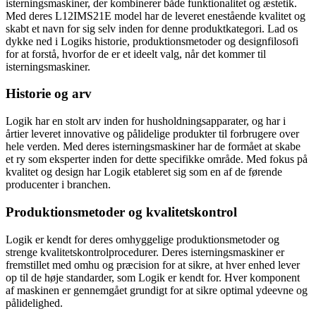
isterningsmaskiner, der kombinerer både funktionalitet og æstetik.
Med deres L12IMS21E model har de leveret enestående kvalitet og
skabt et navn for sig selv inden for denne produktkategori. Lad os
dykke ned i Logiks historie, produktionsmetoder og designfilosofi
for at forstå, hvorfor de er et ideelt valg, når det kommer til
isterningsmaskiner.
Historie og arv
Logik har en stolt arv inden for husholdningsapparater, og har i
årtier leveret innovative og pålidelige produkter til forbrugere over
hele verden. Med deres isterningsmaskiner har de formået at skabe
et ry som eksperter inden for dette specifikke område. Med fokus på
kvalitet og design har Logik etableret sig som en af de førende
producenter i branchen.
Produktionsmetoder og kvalitetskontrol
Logik er kendt for deres omhyggelige produktionsmetoder og
strenge kvalitetskontrolprocedurer. Deres isterningsmaskiner er
fremstillet med omhu og præcision for at sikre, at hver enhed lever
op til de høje standarder, som Logik er kendt for. Hver komponent
af maskinen er gennemgået grundigt for at sikre optimal ydeevne og
pålidelighed.