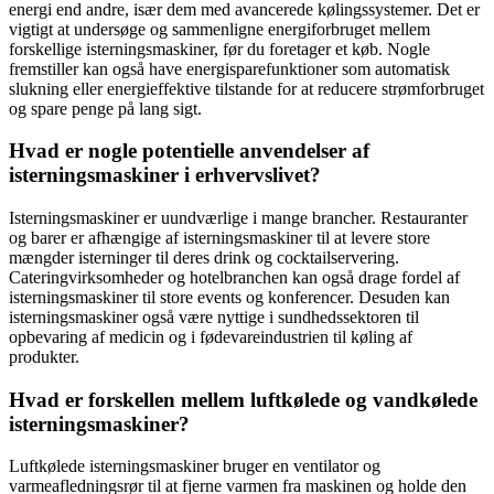
energi end andre, især dem med avancerede kølingssystemer. Det er
vigtigt at undersøge og sammenligne energiforbruget mellem
forskellige isterningsmaskiner, før du foretager et køb. Nogle
fremstiller kan også have energisparefunktioner som automatisk
slukning eller energieffektive tilstande for at reducere strømforbruget
og spare penge på lang sigt.
Hvad er nogle potentielle anvendelser af
isterningsmaskiner i erhvervslivet?
Isterningsmaskiner er uundværlige i mange brancher. Restauranter
og barer er afhængige af isterningsmaskiner til at levere store
mængder isterninger til deres drink og cocktailservering.
Cateringvirksomheder og hotelbranchen kan også drage fordel af
isterningsmaskiner til store events og konferencer. Desuden kan
isterningsmaskiner også være nyttige i sundhedssektoren til
opbevaring af medicin og i fødevareindustrien til køling af
produkter.
Hvad er forskellen mellem luftkølede og vandkølede
isterningsmaskiner?
Luftkølede isterningsmaskiner bruger en ventilator og
varmeafledningsrør til at fjerne varmen fra maskinen og holde den