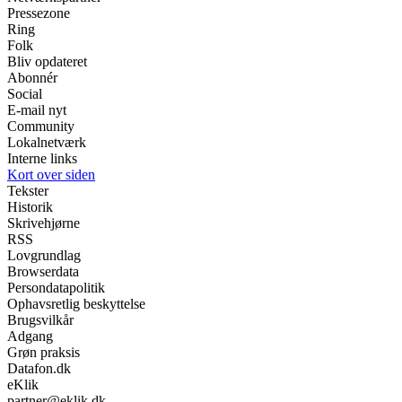
Pressezone
Ring
Folk
Bliv opdateret
Abonnér
Social
E-mail nyt
Community
Lokalnetværk
Interne links
Kort over siden
Tekster
Historik
Skrivehjørne
RSS
Lovgrundlag
Browserdata
Persondatapolitik
Ophavsretlig beskyttelse
Brugsvilkår
Adgang
Grøn praksis
Datafon.dk
eKlik
partner@eklik.dk