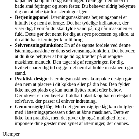
kapacitet på op til 10 kg isterninger. Dette gør den ideel til
både små fejringer og store fester. Du behøver aldrig bekymre
dig om at løbe tør for isterninger igen.
Betjeningspanel
: Isterningsmaskinens betjeningspanel er
intuitivt og nemt at bruge. Det har tydelige indikatorer, der
viser dig, hvornår du skal fylde vand på, og når maskinen er
fuld. Dette gør det nemt for dig at styre processen og sikre, at
du altid har isterninger klar til brug.
Selvrensningsfunktion
: En af de største fordele ved denne
isterningsmaskine er dens selvrensningsfunktion. Det betyder,
at du ikke behøver at bruge tid og kræfter på at rengøre
maskinen manuelt. Den tager sig af rengøringen for dig,
hvilket sparer dig tid og gør det nemt at holde maskinen i god
stand.
Praktisk design
: Isterningsmaskinens kompakte design gør
den nem at placere i dit køkken eller på din bar. Den fylder
ikke meget plads og kan nemt flyttes rundt efter behov.
Derudover er den lavet af holdbart plastik og har en elegant
sølvfarve, der passer til enhver indretning.
Gennemsigtigt låg
: Med det gennemsigtige låg kan du følge
med i isterningsprocessen uden at åbne maskinen. Dette er
ikke kun praktisk, men det giver dig også mulighed for at
imponere dine gæster med synet af isterninger, der dannes.
Ulemper