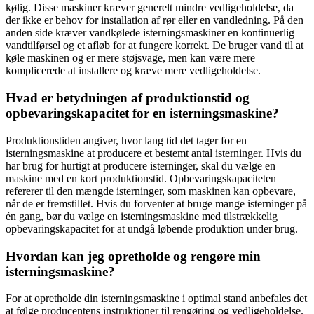
kølig. Disse maskiner kræver generelt mindre vedligeholdelse, da
der ikke er behov for installation af rør eller en vandledning. På den
anden side kræver vandkølede isterningsmaskiner en kontinuerlig
vandtilførsel og et afløb for at fungere korrekt. De bruger vand til at
køle maskinen og er mere støjsvage, men kan være mere
komplicerede at installere og kræve mere vedligeholdelse.
Hvad er betydningen af produktionstid og
opbevaringskapacitet for en isterningsmaskine?
Produktionstiden angiver, hvor lang tid det tager for en
isterningsmaskine at producere et bestemt antal isterninger. Hvis du
har brug for hurtigt at producere isterninger, skal du vælge en
maskine med en kort produktionstid. Opbevaringskapaciteten
refererer til den mængde isterninger, som maskinen kan opbevare,
når de er fremstillet. Hvis du forventer at bruge mange isterninger på
én gang, bør du vælge en isterningsmaskine med tilstrækkelig
opbevaringskapacitet for at undgå løbende produktion under brug.
Hvordan kan jeg opretholde og rengøre min
isterningsmaskine?
For at opretholde din isterningsmaskine i optimal stand anbefales det
at følge producentens instruktioner til rengøring og vedligeholdelse.