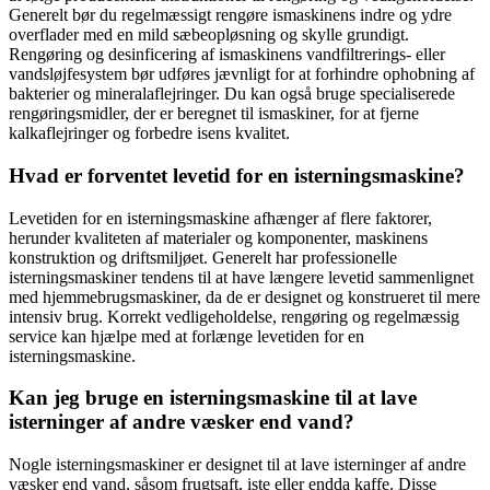
Generelt bør du regelmæssigt rengøre ismaskinens indre og ydre
overflader med en mild sæbeopløsning og skylle grundigt.
Rengøring og desinficering af ismaskinens vandfiltrerings- eller
vandsløjfesystem bør udføres jævnligt for at forhindre ophobning af
bakterier og mineralaflejringer. Du kan også bruge specialiserede
rengøringsmidler, der er beregnet til ismaskiner, for at fjerne
kalkaflejringer og forbedre isens kvalitet.
Hvad er forventet levetid for en isterningsmaskine?
Levetiden for en isterningsmaskine afhænger af flere faktorer,
herunder kvaliteten af ​​materialer og komponenter, maskinens
konstruktion og driftsmiljøet. Generelt har professionelle
isterningsmaskiner tendens til at have længere levetid sammenlignet
med hjemmebrugsmaskiner, da de er designet og konstrueret til mere
intensiv brug. Korrekt vedligeholdelse, rengøring og regelmæssig
service kan hjælpe med at forlænge levetiden for en
isterningsmaskine.
Kan jeg bruge en isterningsmaskine til at lave
isterninger af andre væsker end vand?
Nogle isterningsmaskiner er designet til at lave isterninger af andre
væsker end vand, såsom frugtsaft, iste eller endda kaffe. Disse