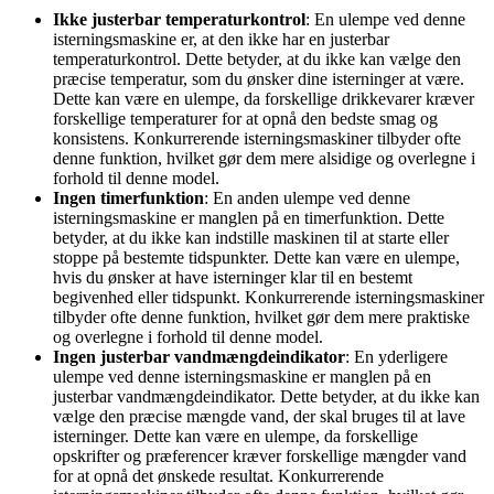
Ikke justerbar temperaturkontrol
: En ulempe ved denne
isterningsmaskine er, at den ikke har en justerbar
temperaturkontrol. Dette betyder, at du ikke kan vælge den
præcise temperatur, som du ønsker dine isterninger at være.
Dette kan være en ulempe, da forskellige drikkevarer kræver
forskellige temperaturer for at opnå den bedste smag og
konsistens. Konkurrerende isterningsmaskiner tilbyder ofte
denne funktion, hvilket gør dem mere alsidige og overlegne i
forhold til denne model.
Ingen timerfunktion
: En anden ulempe ved denne
isterningsmaskine er manglen på en timerfunktion. Dette
betyder, at du ikke kan indstille maskinen til at starte eller
stoppe på bestemte tidspunkter. Dette kan være en ulempe,
hvis du ønsker at have isterninger klar til en bestemt
begivenhed eller tidspunkt. Konkurrerende isterningsmaskiner
tilbyder ofte denne funktion, hvilket gør dem mere praktiske
og overlegne i forhold til denne model.
Ingen justerbar vandmængdeindikator
: En yderligere
ulempe ved denne isterningsmaskine er manglen på en
justerbar vandmængdeindikator. Dette betyder, at du ikke kan
vælge den præcise mængde vand, der skal bruges til at lave
isterninger. Dette kan være en ulempe, da forskellige
opskrifter og præferencer kræver forskellige mængder vand
for at opnå det ønskede resultat. Konkurrerende