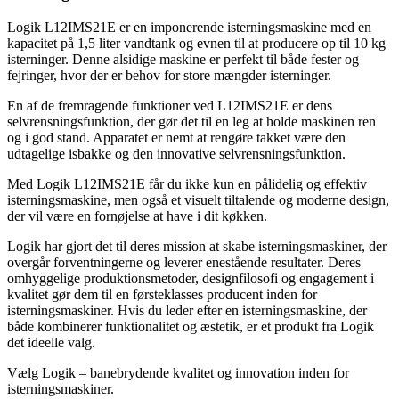
Logik L12IMS21E er en imponerende isterningsmaskine med en
kapacitet på 1,5 liter vandtank og evnen til at producere op til 10 kg
isterninger. Denne alsidige maskine er perfekt til både fester og
fejringer, hvor der er behov for store mængder isterninger.
En af de fremragende funktioner ved L12IMS21E er dens
selvrensningsfunktion, der gør det til en leg at holde maskinen ren
og i god stand. Apparatet er nemt at rengøre takket være den
udtagelige isbakke og den innovative selvrensningsfunktion.
Med Logik L12IMS21E får du ikke kun en pålidelig og effektiv
isterningsmaskine, men også et visuelt tiltalende og moderne design,
der vil være en fornøjelse at have i dit køkken.
Logik har gjort det til deres mission at skabe isterningsmaskiner, der
overgår forventningerne og leverer enestående resultater. Deres
omhyggelige produktionsmetoder, designfilosofi og engagement i
kvalitet gør dem til en førsteklasses producent inden for
isterningsmaskiner. Hvis du leder efter en isterningsmaskine, der
både kombinerer funktionalitet og æstetik, er et produkt fra Logik
det ideelle valg.
Vælg Logik – banebrydende kvalitet og innovation inden for
isterningsmaskiner.